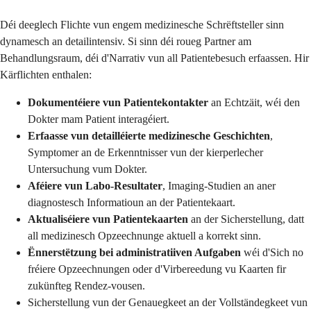
Déi deeglech Flichte vun engem medizinesche Schrëftsteller sinn
dynamesch an detailintensiv. Si sinn déi roueg Partner am
Behandlungsraum, déi d'Narrativ vun all Patientebesuch erfaassen. Hir
Kärflichten enthalen:
Dokumentéiere vun Patientekontakter
an Echtzäit, wéi den
Dokter mam Patient interagéiert.
Erfaasse vun detailléierte medizinesche Geschichten
,
Symptomer an de Erkenntnisser vun der kierperlecher
Untersuchung vum Dokter.
Aféiere vun Labo-Resultater
, Imaging-Studien an aner
diagnostesch Informatioun an der Patientekaart.
Aktualiséiere vun Patientekaarten
an der Sicherstellung, datt
all medizinesch Opzeechnunge aktuell a korrekt sinn.
Ënnerstëtzung bei administratiiven Aufgaben
wéi d'Sich no
fréiere Opzeechnungen oder d'Virbereedung vu Kaarten fir
zukünfteg Rendez-vousen.
Sicherstellung vun der Genauegkeet an der Vollständegkeet vun