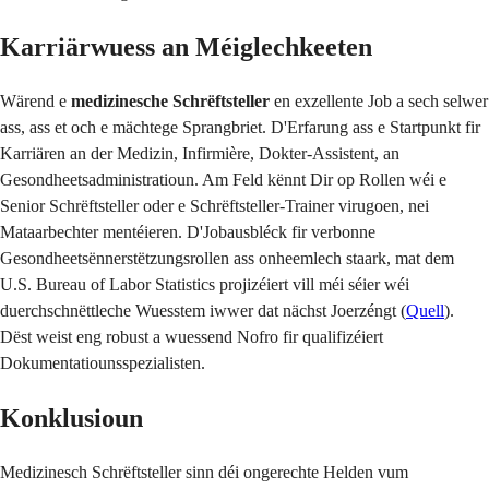
Karriärwuess an Méiglechkeeten
Wärend e
medizinesche Schrëftsteller
en exzellente Job a sech selwer
ass, ass et och e mächtege Sprangbriet. D'Erfarung ass e Startpunkt fir
Karriären an der Medizin, Infirmière, Dokter-Assistent, an
Gesondheetsadministratioun. Am Feld kënnt Dir op Rollen wéi e
Senior Schrëftsteller oder e Schrëftsteller-Trainer virugoen, nei
Mataarbechter mentéieren. D'Jobausbléck fir verbonne
Gesondheetsënnerstëtzungsrollen ass onheemlech staark, mat dem
U.S. Bureau of Labor Statistics projizéiert vill méi séier wéi
duerchschnëttleche Wuesstem iwwer dat nächst Joerzéngt (
Quell
).
Dëst weist eng robust a wuessend Nofro fir qualifizéiert
Dokumentatiounsspezialisten.
Konklusioun
Medizinesch Schrëftsteller sinn déi ongerechte Helden vum