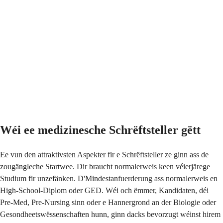
Wéi ee medizinesche Schrëftsteller gëtt
Ee vun den attraktivsten Aspekter fir e Schrëftsteller ze ginn ass de
zougängleche Startwee. Dir braucht normalerweis keen véierjärege
Studium fir unzefänken. D'Mindestanfuerderung ass normalerweis en
High-School-Diplom oder GED. Wéi och ëmmer, Kandidaten, déi
Pre-Med, Pre-Nursing sinn oder e Hannergrond an der Biologie oder
Gesondheetswëssenschaften hunn, ginn dacks bevorzugt wéinst hirem