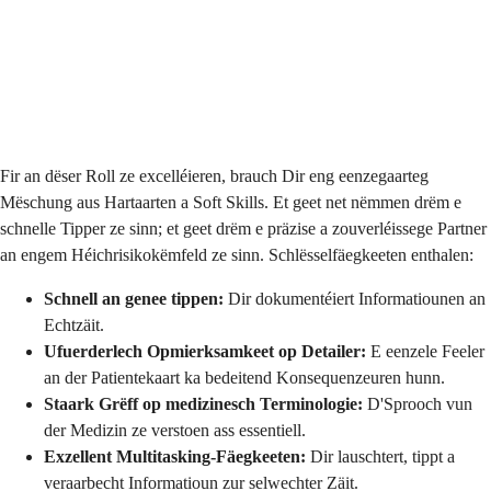
Fir an dëser Roll ze excelléieren, brauch Dir eng eenzegaarteg
Mëschung aus Hartaarten a Soft Skills. Et geet net nëmmen drëm e
schnelle Tipper ze sinn; et geet drëm e präzise a zouverléissege Partner
an engem Héichrisikokëmfeld ze sinn. Schlësselfäegkeeten enthalen:
Schnell an genee tippen:
Dir dokumentéiert Informatiounen an
Echtzäit.
Ufuerderlech Opmierksamkeet op Detailer:
E eenzele Feeler
an der Patientekaart ka bedeitend Konsequenzeuren hunn.
Staark Grëff op medizinesch Terminologie:
D'Sprooch vun
der Medizin ze verstoen ass essentiell.
Exzellent Multitasking-Fäegkeeten:
Dir lauschtert, tippt a
veraarbecht Informatioun zur selwechter Zäit.