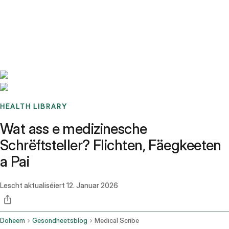
Benchmarks
Stories
FAQ
Sign up / Log in
HEALTH LIBRARY
Wat ass e medizinesche
Schrëftsteller? Flichten, Fäegkeeten
a Pai
Lescht aktualiséiert
12. Januar 2026
Doheem
Gesondheetsblog
Medical Scribe