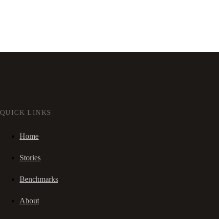
QUICK LINKS
Home
Stories
Benchmarks
About