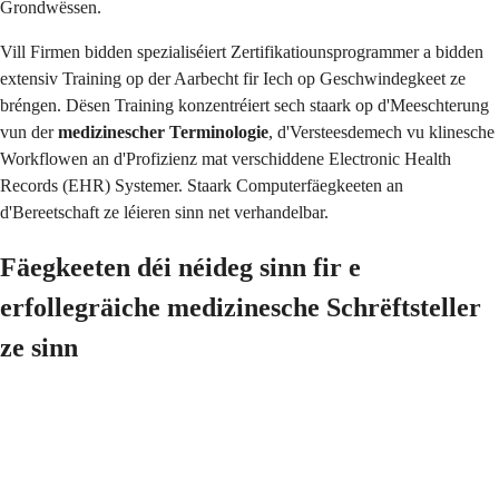
Grondwëssen.
Vill Firmen bidden spezialiséiert Zertifikatiounsprogrammer a bidden
extensiv Training op der Aarbecht fir Iech op Geschwindegkeet ze
bréngen. Dësen Training konzentréiert sech staark op d'Meeschterung
vun der
medizinescher Terminologie
, d'Versteesdemech vu klinesche
Workflowen an d'Profizienz mat verschiddene Electronic Health
Records (EHR) Systemer. Staark Computerfäegkeeten an
d'Bereetschaft ze léieren sinn net verhandelbar.
Fäegkeeten déi néideg sinn fir e
erfollegräiche medizinesche Schrëftsteller
ze sinn