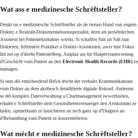
Wat ass e medizinesche Schrëftsteller?
Denkt un e medizinesche Schrëftsteller als de rietsen Hand vun engem
Dokter, e Realzäit-Dokumentatiounsspezialist, deen als perséinlechen
Assistent bei Patientekontakter wierkt. Si schaffen Säit un Säit mat
Dokteren, Infirmière Praktiker a Dokter-Assistenten, awer hire Fokus
läit net op d'direkt Patientefleeg. Amplaz ass hir Haaptverantwortung
d'Geschicht vum Patient an den
Electronic Health Records (EHR)
ze
managen.
Si sinn déi entscheedend Bréck tëscht der verbaler Kommunikatioun
vum Dokter an dem akribesch detailléierte digitale Rekord. Andeems
se déi komplex Dateverwaltung a Chartmanagement iwwerhuelen,
erlaabt e Schrëftsteller dem Gesondheetsversuerger den Aenkontakt ze
halen, opmierksam ze lauschteren an sech ganz op d'Diagnos an
d'Behandlung vum Patient ze konzentréieren.
Wat mécht e medizinesche Schrëftsteller?