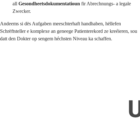
all
Gesondheetsdokumentatioun
fir Abrechnungs- a legale
Zwecker.
Andeems si dës Aufgaben meeschterhaft handhaben, hëllefen
Schrëftsteller e komplexe an geneege Patienterekord ze kreéieren, sou
datt den Dokter op sengem héchsten Niveau ka schaffen.