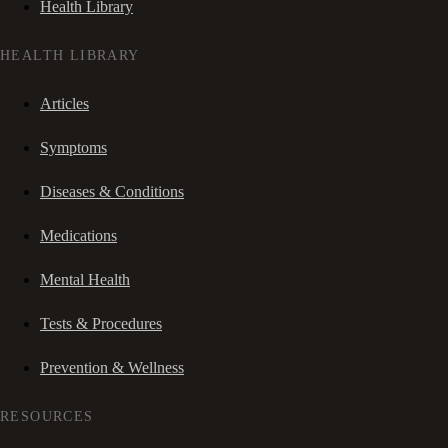
Health Library
HEALTH LIBRARY
Articles
Symptoms
Diseases & Conditions
Medications
Mental Health
Tests & Procedures
Prevention & Wellness
RESOURCES