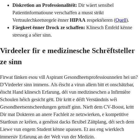
Diskretion an Professionalitéit:
Dir wäert sensibel
Patientinformatioune verschaffen a musst strikt
Vertraulechkeetsregele ënner
HIPAA
respektéieren (
Quell
).
Fäegkeet ënner Drock ze schaffen:
Klinesch Ëmfeld kënne
stresseg a séier sinn.
Virdeeler fir e medizinesche Schrëftsteller
ze sinn
Firwat fänken esou vill Aspirant Gesondheetsprofessiounnelen hei un?
D'Virdeeler sinn immens. Als éischt a virun allem bitt et onschätzbar,
éischt Hand klinesch Erfarung, déi vun medizineschen a Infirmière
Schoulen héich gesicht gëtt. Dir kritt e déift Verständnis wéi
Gesondheetsentscheedungen getraff ginn. Nieft dem CV-Boost, kritt
Dir mat Dokteren an anere Fachleit ze netzwierken, e kompetitive
Startloun ze kréien, a genéisst dacks flexibel Zäitplang, déi sech dem
Liewe vun engem Student kënne upassen. Et ass eng wierklech
immersiv Erfarung an der Welt vun der Medizin.