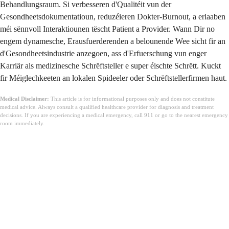
Behandlungsraum. Si verbesseren d'Qualitéit vun der
Gesondheetsdokumentatioun, reduzéieren Dokter-Burnout, a erlaaben
méi sënnvoll Interaktiounen tëscht Patient a Provider. Wann Dir no
engem dynamesche, Erausfuerderenden a belounende Wee sicht fir an
d'Gesondheetsindustrie anzegoen, ass d'Erfuerschung vun enger
Karriär als medizinesche Schrëftsteller e super éischte Schrëtt. Kuckt
fir Méiglechkeeten an lokalen Spideeler oder Schrëftstellerfirmen haut.
Medical Disclaimer:
This article is for informational purposes only and does not constitute
medical advice. Always consult a qualified healthcare provider for diagnosis and treatment
decisions. If you are experiencing a medical emergency, call 911 or go to the nearest emergency
room immediately.