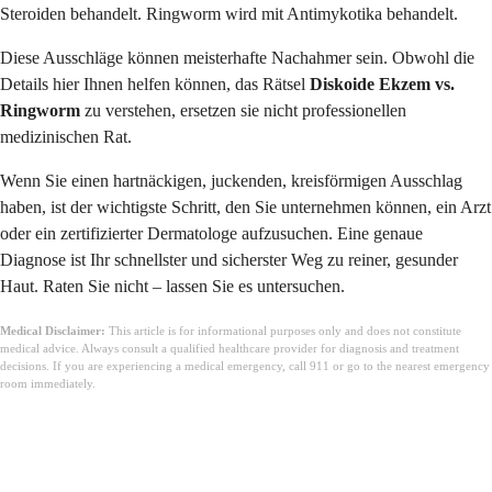
Steroiden behandelt. Ringworm wird mit Antimykotika behandelt.
Diese Ausschläge können meisterhafte Nachahmer sein. Obwohl die
Details hier Ihnen helfen können, das Rätsel
Diskoide Ekzem vs.
Ringworm
zu verstehen, ersetzen sie nicht professionellen
medizinischen Rat.
Wenn Sie einen hartnäckigen, juckenden, kreisförmigen Ausschlag
haben, ist der wichtigste Schritt, den Sie unternehmen können, ein Arzt
oder ein zertifizierter Dermatologe aufzusuchen. Eine genaue
Diagnose ist Ihr schnellster und sicherster Weg zu reiner, gesunder
Haut. Raten Sie nicht – lassen Sie es untersuchen.
Medical Disclaimer:
This article is for informational purposes only and does not constitute
medical advice. Always consult a qualified healthcare provider for diagnosis and treatment
decisions. If you are experiencing a medical emergency, call 911 or go to the nearest emergency
room immediately.