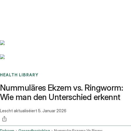
Benchmarks
Stories
FAQ
Sign up / Log in
HEALTH LIBRARY
Nummuläres Ekzem vs. Ringworm:
Wie man den Unterschied erkennt
Lescht aktualiséiert
5. Januar 2026
Doheem
Gesondheetsblog
Nummular Eczema Vs Ringworm