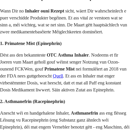
Wann Dir no
Inhaler ouni Rezept
sicht, wäert Dir wahrscheinlech e
puer verschidde Produkter begéinen. Et ass vital ze verstoen wat se
sinn a, méi wichteg, wat se net sinn. De Maart gëtt haaptsächlech vun
zwee medikamentebaséierte Méiglechkeeten dominéiert.
1. Primatene Mist (Epinephrin)
Dëst ass den bekannteste
OTC Asthma Inhaler
. Nodeems et fir
Joeren vum Maart geholl gouf wéinst senger Notzung vun Ozon-
ounend FCKWen, gouf
Primatene Mist
nei formuléiert an 2018 vun
der FDA nees guttgeheescht
Quell
. Et ass en Inhaler mat enger
virbestëmmter Dosis, wat heescht, datt et mat all Paff eng konstant
Dosis Medikament liwwert. Säin aktiven Zutat ass Epinephrin.
2. Asthmanefrin (Racepinephrin)
Anescht wéi en handgehalene Inhaler,
Asthmanefrin
ass eng flësseg
Léisung vu Racepinephrin (eng Substanz ganz ähnlech wéi
Epinephrin), déi mat engem Vernebler benotzt gëtt - eng Maschinn, déi