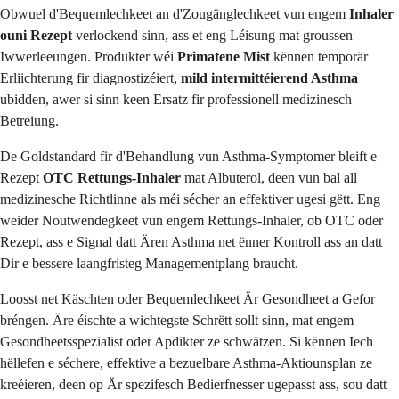
Obwuel d'Bequemlechkeet an d'Zougänglechkeet vun engem
Inhaler
ouni Rezept
verlockend sinn, ass et eng Léisung mat groussen
Iwwerleeungen. Produkter wéi
Primatene Mist
kënnen temporär
Erliichterung fir diagnostizéiert,
mild intermittéierend Asthma
ubidden, awer si sinn keen Ersatz fir professionell medizinesch
Betreiung.
De Goldstandard fir d'Behandlung vun Asthma-Symptomer bleift e
Rezept
OTC Rettungs-Inhaler
mat Albuterol, deen vun bal all
medizinesche Richtlinne als méi sécher an effektiver ugesi gëtt. Eng
weider Noutwendegkeet vun engem Rettungs-Inhaler, ob OTC oder
Rezept, ass e Signal datt Ären Asthma net ënner Kontroll ass an datt
Dir e bessere laangfristeg Managementplang braucht.
Loosst net Käschten oder Bequemlechkeet Är Gesondheet a Gefor
bréngen. Äre éischte a wichtegste Schrëtt sollt sinn, mat engem
Gesondheetsspezialist oder Apdikter ze schwätzen. Si kënnen Iech
hëllefen e séchere, effektive a bezuelbare Asthma-Aktiounsplan ze
kreéieren, deen op Är spezifesch Bedierfnesser ugepasst ass, sou datt