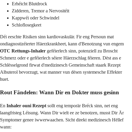
Erhéicht Blutdrock
Zidderen, Tremor a Nervositéit
Kappwéi oder Schwindel
Schloflosegkeet
Déi eeschte Risiken sinn kardiovaskulär. Fir eng Persoun mat
ondiagnostizéierter Häerzkrankheet, kann d'Benotzung vun engem
OTC Rettungs-Inhaler
geféierlech sinn, potenziell zu Broscht
Schmerz oder e geféierlech séiere Häerzschlag féieren. Dëst ass e
Schlësselgrond firwat d'medizinesch Gemeinschaft staark Rezept
Albuterol bevorzugt, wat manner vun dësen systemesche Effekter
huet.
Rout Fändelen: Wann Dir en Dokter muss gesinn
En
Inhaler ouni Rezept
sollt eng temporär Bréck sinn, net eng
laangfristeg Léisung. Wann Dir wielt ee ze benotzen, musst Dir Är
Symptomer genee iwwerwaachen. Sicht direkt medizinesch Hëllef
wann: