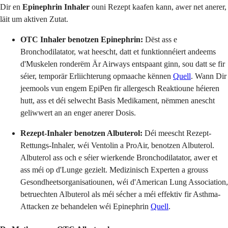
Dir en
Epinephrin Inhaler
ouni Rezept kaafen kann, awer net anerer,
läit um aktiven Zutat.
OTC Inhaler benotzen Epinephrin:
Dëst ass e
Bronchodilatator, wat heescht, datt et funktionnéiert andeems
d'Muskelen ronderëm Är Airways entspaant ginn, sou datt se fir
séier, temporär Erliichterung opmaache kënnen
Quell
. Wann Dir
jeemools vun engem EpiPen fir allergesch Reaktioune héieren
hutt, ass et déi selwecht Basis Medikament, nëmmen anescht
geliwwert an an enger anerer Dosis.
Rezept-Inhaler benotzen Albuterol:
Déi meescht Rezept-
Rettungs-Inhaler, wéi Ventolin a ProAir, benotzen Albuterol.
Albuterol ass och e séier wierkende Bronchodilatator, awer et
ass méi op d'Lunge gezielt. Medizinisch Experten a grouss
Gesondheetsorganisatiounen, wéi d'American Lung Association,
betruechten Albuterol als méi sécher a méi effektiv fir Asthma-
Attacken ze behandelen wéi Epinephrin
Quell
.