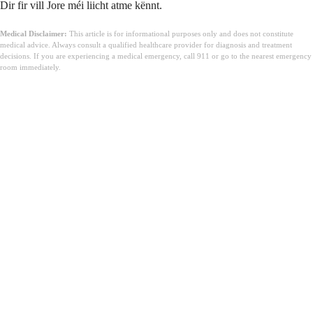
Dir fir vill Jore méi liicht atme kënnt.
Medical Disclaimer:
This article is for informational purposes only and does not constitute
medical advice. Always consult a qualified healthcare provider for diagnosis and treatment
decisions. If you are experiencing a medical emergency, call 911 or go to the nearest emergency
room immediately.