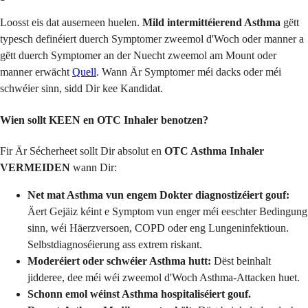
Loosst eis dat auserneen huelen.
Mild intermittéierend Asthma
gëtt
typesch definéiert duerch Symptomer zweemol d'Woch oder manner a
gëtt duerch Symptomer an der Nuecht zweemol am Mount oder
manner erwächt
Quell
. Wann Är Symptomer méi dacks oder méi
schwéier sinn, sidd Dir kee Kandidat.
Wien sollt KEEN en OTC Inhaler benotzen?
Fir Är Sécherheet sollt Dir absolut en
OTC Asthma Inhaler
VERMEIDEN
wann Dir:
Net mat Asthma vun engem Dokter diagnostizéiert gouf:
Äert Gejäiz kéint e Symptom vun enger méi eeschter Bedingung
sinn, wéi Häerzversoen, COPD oder eng Lungeninfektioun.
Selbstdiagnoséierung ass extrem riskant.
Moderéiert oder schwéier Asthma hutt:
Dëst beinhalt
jidderee, dee méi wéi zweemol d'Woch Asthma-Attacken huet.
Schonn emol wéinst Asthma hospitaliséiert gouf.