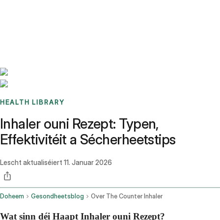
Benchmarks
Stories
FAQ
Sign up / Log in
HEALTH LIBRARY
Inhaler ouni Rezept: Typen,
Effektivitéit a Sécherheetstips
Lescht aktualiséiert
11. Januar 2026
Doheem
Gesondheetsblog
Over The Counter Inhaler
Wat sinn déi Haapt Inhaler ouni Rezept?