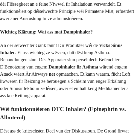
déi Flëssegkeet an e feine Niwwel fir Inhalatioun verwandelt. Et
funktionnéiert op déiselwechte Prinzipie wéi Primatene Mist, erfuerdert
awer aner Ausrüstung fir ze administréieren.
Wichteg Klärung: Wat ass mat Dampinhaler?
An der selwechter Gank fannt Dir Produkter wéi de
Vicks Sinus
Inhaler
. Et ass wichteg ze wëssen, datt dëst keng Asthma-
Behandlungen sinn. Dës Apparater sinn perséinlech Befeuchter.
D'Benotzung vun engem
Dampinhaler fir Asthma
wärend engem
Attack wäert Är Airways
net
opmaachen. Et kann waarm, fiicht Loft
liwweren fir Reizung ze berouegen a Schleim vun enger Erkältung
oder Sinusinfektioun ze léisen, awer et enthält keng Medikamenter a
ass kee Rettungsapparat.
Wéi funktionnéieren OTC Inhaler? (Epinephrin vs.
Albuterol)
Dëst ass de kriteschsten Deel vun der Diskussioun. De Grond firwat