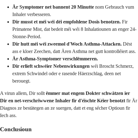
Är Symptomer net bannent 20 Minutte
nom Gebrauch vum
Inhaler verbesseren.
Dir musst et méi wéi déi empfohlene Dosis benotzen.
Fir
Primatene Mist, dat bedeit méi wéi 8 Inhalatiounen an enger 24-
Stonne-Period.
Dir hutt méi wéi zweemol d'Woch Asthma-Attacken.
Dëst
ass e kloer Zeechen, datt Ären Asthma net gutt kontrolléiert ass.
Är Asthma-Symptomer verschlëmmeren.
Dir erlieft schwéier Nebenwirkungen
wéi Broscht Schmerz,
extrem Schwindel oder e rasende Häerzschlag, deen net
berouegt.
A virun allem, Dir sollt
ëmmer mat engem Dokter schwätzen ier
Dir en net-verschriwwene Inhaler fir d'éischte Kéier benotzt
fir Är
Diagnos ze bestätegen an ze suergen, datt et eng sécher Optioun fir
Iech ass.
Conclusioun