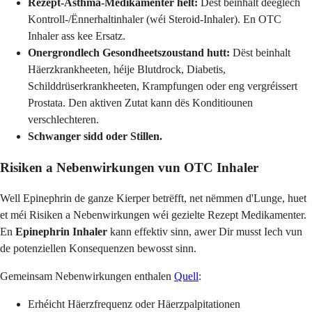
Rezept-Asthma-Medikamenter hëlt:
Dëst beinhalt deeglech
Kontroll-/Ënnerhaltinhaler (wéi Steroid-Inhaler). En OTC
Inhaler ass kee Ersatz.
Onergrondlech Gesondheetszoustand hutt:
Dëst beinhalt
Häerzkrankheeten, héije Blutdrock, Diabetis,
Schilddrüserkrankheeten, Krampfungen oder eng vergréissert
Prostata. Den aktiven Zutat kann dës Konditiounen
verschlechteren.
Schwanger sidd oder Stillen.
Risiken a Nebenwirkungen vun OTC Inhaler
Well Epinephrin de ganze Kierper betrëfft, net nëmmen d'Lunge, huet
et méi Risiken a Nebenwirkungen wéi gezielte Rezept Medikamenter.
En
Epinephrin Inhaler
kann effektiv sinn, awer Dir musst Iech vun
de potenziellen Konsequenzen bewosst sinn.
Gemeinsam Nebenwirkungen enthalen
Quell
:
Erhéicht Häerzfrequenz oder Häerzpalpitationen