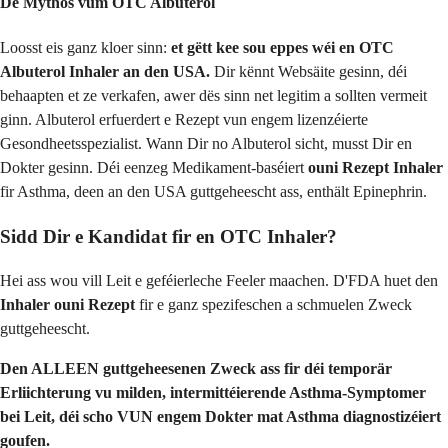
De Mythos vum OTC Albuterol
Loosst eis ganz kloer sinn:
et gëtt kee sou eppes wéi en OTC
Albuterol Inhaler an den USA.
Dir kënnt Websäite gesinn, déi
behaapten et ze verkafen, awer dës sinn net legitim a sollten vermeit
ginn. Albuterol erfuerdert e Rezept vun engem lizenzéierte
Gesondheetsspezialist. Wann Dir no Albuterol sicht, musst Dir en
Dokter gesinn. Déi eenzeg Medikament-baséiert
ouni Rezept Inhaler
fir Asthma, deen an den USA guttgeheescht ass, enthält Epinephrin.
Sidd Dir e Kandidat fir en OTC Inhaler?
Hei ass wou vill Leit e geféierleche Feeler maachen. D'FDA huet den
Inhaler ouni Rezept
fir e ganz spezifeschen a schmuelen Zweck
guttgeheescht.
Den ALLEEN guttgeheesenen Zweck ass fir déi temporär
Erliichterung vu milden, intermittéierende Asthma-Symptomer
bei Leit, déi scho VUN engem Dokter mat Asthma diagnostizéiert
goufen.