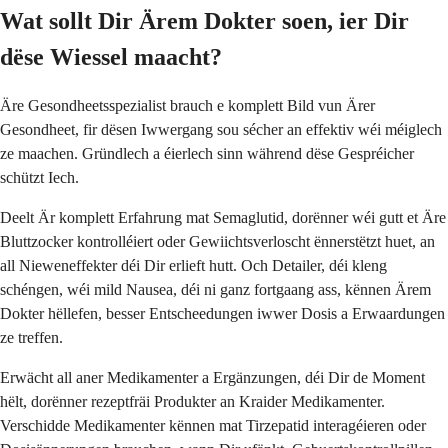
Wat sollt Dir Ärem Dokter soen, ier Dir
dëse Wiessel maacht?
Äre Gesondheetsspezialist brauch e komplett Bild vun Ärer
Gesondheet, fir dësen Iwwergang sou sécher an effektiv wéi méiglech
ze maachen. Gründlech a éierlech sinn während dëse Gespréicher
schützt Iech.
Deelt Är komplett Erfahrung mat Semaglutid, dorënner wéi gutt et Äre
Bluttzocker kontrolléiert oder Gewiichtsverloscht ënnerstëtzt huet, an
all Nieweneffekter déi Dir erlieft hutt. Och Detailer, déi kleng
schéngen, wéi mild Nausea, déi ni ganz fortgaang ass, kënnen Ärem
Dokter hëllefen, besser Entscheedungen iwwer Dosis a Erwaardungen
ze treffen.
Erwächt all aner Medikamenter a Ergänzungen, déi Dir de Moment
hëlt, dorënner rezeptfräi Produkter an Kraider Medikamenter.
Verschidde Medikamenter kënnen mat Tirzepatid interagéieren oder