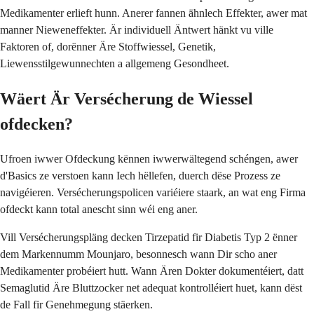
Medikamenter erlieft hunn. Anerer fannen ähnlech Effekter, awer mat
manner Nieweneffekter. Är individuell Äntwert hänkt vu ville
Faktoren of, dorënner Äre Stoffwiessel, Genetik,
Liewensstilgewunnechten a allgemeng Gesondheet.
Wäert Är Versécherung de Wiessel
ofdecken?
Ufroen iwwer Ofdeckung kënnen iwwerwältegend schéngen, awer
d'Basics ze verstoen kann Iech hëllefen, duerch dëse Prozess ze
navigéieren. Versécherungspolicen variéiere staark, an wat eng Firma
ofdeckt kann total anescht sinn wéi eng aner.
Vill Versécherungspläng decken Tirzepatid fir Diabetis Typ 2 ënner
dem Markennumm Mounjaro, besonnesch wann Dir scho aner
Medikamenter probéiert hutt. Wann Ären Dokter dokumentéiert, datt
Semaglutid Äre Bluttzocker net adequat kontrolléiert huet, kann dëst
de Fall fir Genehmegung stäerken.