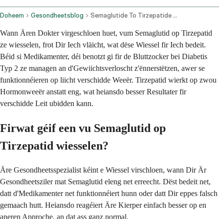
Doheem
Gesondheetsblog
Semaglutide To Tirzepatide Conversion
Wann Ären Dokter virgeschloen huet, vum Semaglutid op Tirzepatid
ze wiesselen, frot Dir Iech vläicht, wat dëse Wiessel fir Iech bedeit.
Béid si Medikamenter, déi benotzt gi fir de Bluttzocker bei Diabetis
Typ 2 ze managen an d'Gewiichtsverloscht z'ënnerstëtzen, awer se
funktionnéieren op liicht verschidde Weeër. Tirzepatid wierkt op zwou
Hormonweeër anstatt eng, wat heiansdo besser Resultater fir
verschidde Leit ubidden kann.
Firwat géif een vu Semaglutid op
Tirzepatid wiesselen?
Äre Gesondheetsspezialist kéint e Wiessel virschloen, wann Dir Är
Gesondheetsziler mat Semaglutid eleng net erreecht. Dëst bedeit net,
datt d'Medikamenter net funktionnéiert hunn oder datt Dir eppes falsch
gemaach hutt. Heiansdo reagéiert Äre Kierper einfach besser op en
aneren Approche, an dat ass ganz normal.