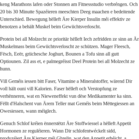
keng Marathons lafen oder Stonnen am Fitnessstudio verbréngen. Och
20 bis 30 Minutte Spazéieren meeschten Deeg maachen e bedeitende
Unterschied. Bewegung hëlleft Äre Kierper Insulin méi effektiv ze
benotzen a behält Muskel beim Gewiichtsverloscht.
Protein bei all Molzecht ze prioritär hëlleft Iech zefridden ze sinn an Är
Muskelmass beim Gewiichtsverloscht ze schützen. Mager Fleesch,
Fësch, Eeër, griichesche Joghurt, Bounen a Tofu sinn all gutt
Optiounen. Zil ass et, e palmegréisst Deel Protein bei all Molzecht ze
hunn.
Vill Geméis iessen bitt Faser, Vitamine a Mineralstoffer, wärend Dir
voll hält ouni vill Kalorien. Faser hëlleft och Verstopfung ze
verhënneren, wat en Nieweneffekt vun dëse Medikamenter ka sinn.
Fëllt d'Halschent vun Ärem Teller mat Geméis beim Mëttegiessen an
Owesiessen, wann méiglech.
Genuch Schlof kréien ënnerstëtzt Äre Stoffwiessel a hëlleft Appetit
Hormonen ze reguléieren. Wann Dir schlofentwéckelt sidd,
produzéiert Äre Kierper méi Ghrelin, wat den Appetit erhéicht, a