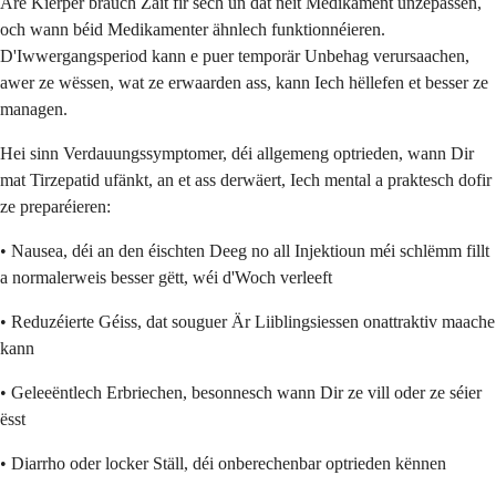
Äre Kierper brauch Zäit fir sech un dat neit Medikament unzepassen,
och wann béid Medikamenter ähnlech funktionnéieren.
D'Iwwergangsperiod kann e puer temporär Unbehag verursaachen,
awer ze wëssen, wat ze erwaarden ass, kann Iech hëllefen et besser ze
managen.
Hei sinn Verdauungssymptomer, déi allgemeng optrieden, wann Dir
mat Tirzepatid ufänkt, an et ass derwäert, Iech mental a praktesch dofir
ze preparéieren:
• Nausea, déi an den éischten Deeg no all Injektioun méi schlëmm fillt
a normalerweis besser gëtt, wéi d'Woch verleeft
• Reduzéierte Géiss, dat souguer Är Liiblingsiessen onattraktiv maache
kann
• Geleeëntlech Erbriechen, besonnesch wann Dir ze vill oder ze séier
ësst
• Diarrho oder locker Ställ, déi onberechenbar optrieden kënnen