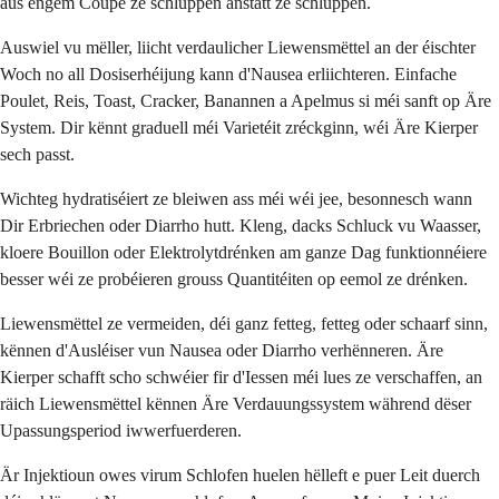
aus engem Coupe ze schluppen anstatt ze schluppen.
Auswiel vu mëller, liicht verdaulicher Liewensmëttel an der éischter
Woch no all Dosiserhéijung kann d'Nausea erliichteren. Einfache
Poulet, Reis, Toast, Cracker, Banannen a Apelmus si méi sanft op Äre
System. Dir kënnt graduell méi Varietéit zréckginn, wéi Äre Kierper
sech passt.
Wichteg hydratiséiert ze bleiwen ass méi wéi jee, besonnesch wann
Dir Erbriechen oder Diarrho hutt. Kleng, dacks Schluck vu Waasser,
kloere Bouillon oder Elektrolytdrénken am ganze Dag funktionnéiere
besser wéi ze probéieren grouss Quantitéiten op eemol ze drénken.
Liewensmëttel ze vermeiden, déi ganz fetteg, fetteg oder schaarf sinn,
kënnen d'Ausléiser vun Nausea oder Diarrho verhënneren. Äre
Kierper schafft scho schwéier fir d'Iessen méi lues ze verschaffen, an
räich Liewensmëttel kënnen Äre Verdauungssystem während dëser
Upassungsperiod iwwerfuerderen.
Är Injektioun owes virum Schlofen huelen hëlleft e puer Leit duerch