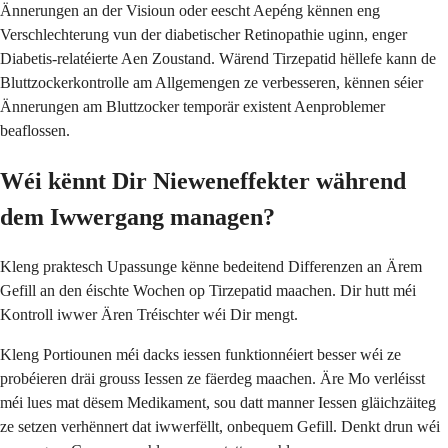
Ännerungen an der Visioun oder eescht Aepéng kënnen eng
Verschlechterung vun der diabetischer Retinopathie uginn, enger
Diabetis-relatéierte Aen Zoustand. Wärend Tirzepatid hëllefe kann de
Bluttzockerkontrolle am Allgemengen ze verbesseren, kënnen séier
Ännerungen am Bluttzocker temporär existent Aenproblemer
beaflossen.
Wéi kënnt Dir Nieweneffekter während
dem Iwwergang managen?
Kleng praktesch Upassunge kënne bedeitend Differenzen an Ärem
Gefill an den éischte Wochen op Tirzepatid maachen. Dir hutt méi
Kontroll iwwer Ären Tréischter wéi Dir mengt.
Kleng Portiounen méi dacks iessen funktionnéiert besser wéi ze
probéieren dräi grouss Iessen ze fäerdeg maachen. Äre Mo verléisst
méi lues mat dësem Medikament, sou datt manner Iessen gläichzäiteg
ze setzen verhënnert dat iwwerfëllt, onbequem Gefill. Denkt drun wéi