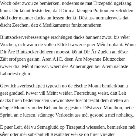
Woch oder zwou ze bemierken, nodeems se mat Tirzepatid ugefaang
hunn. Dir kënnt feststellen, datt Dir mat klengen Portiounen zefridden
sidd oder manner dacks un Iessen denkt. Dëst ass normalerweis dat
éischt Zeechen, datt d'Medikamenter funktionnéieren.
Bluttzockerverbesserunge erschéngen dacks bannent zwou bis véier
Wochen, och wann de vollen Effekt iwwer e puer Méint opbaut. Wann
Dir Äre Bluttzocker doheem moosst, kënnt Dir Är Zuelen an dëser
Zäit erofgoen gesinn. Ären A1C, deen Äre Moyenne Bluttzocker
iwwer dräi Méint moosst, wäert dës Ännerungen bei Ärem nächste
Labortest uginn.
Gewiichtsverloscht gëtt typesch no de éischte Mount bemierkbar, a
geet graduell iwwer vill Méint weider. Fuerschung weist, datt Leit
dacks hiren bedeitendsten Gewiichtsverloscht tëscht dem drëtten an
néngte Mount vun der Behandlung gesinn. Dëst ass e Marathon, net e
Sprint, an e luesen, stännege Verloscht ass méi gesond a méi nohalteg.
E puer Leit, déi vu Semaglutid op Tirzepatid wiesselen, bemierken méi
séier oder méi substantiell Resultater wéi se op hirer viregter