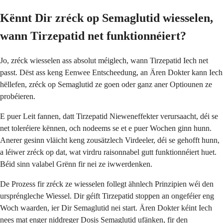
Kënnt Dir zréck op Semaglutid wiesselen,
wann Tirzepatid net funktionnéiert?
Jo, zréck wiesselen ass absolut méiglech, wann Tirzepatid Iech net
passt. Dëst ass keng Eenwee Entscheedung, an Ären Dokter kann Iech
hëllefen, zréck op Semaglutid ze goen oder ganz aner Optiounen ze
probéieren.
E puer Leit fannen, datt Tirzepatid Nieweneffekter verursaacht, déi se
net toleréiere kënnen, och nodeems se et e puer Wochen ginn hunn.
Anerer gesinn vläicht keng zousätzlech Virdeeler, déi se gehofft hunn,
a léiwer zréck op dat, wat virdru raisonnabel gutt funktionnéiert huet.
Béid sinn valabel Grënn fir nei ze iwwerdenken.
De Prozess fir zréck ze wiesselen follegt ähnlech Prinzipien wéi den
urspréngleche Wiessel. Dir géift Tirzepatid stoppen an ongeféier eng
Woch waarden, ier Dir Semaglutid nei start. Ären Dokter kéint Iech
nees mat enger niddreger Dosis Semaglutid ufänken, fir den