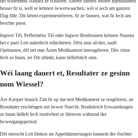
déi schlëmmst Nausea ze schlofen. Anerer fannen Moien Injektiounen
besser fir si, well se kënnen iwwerwaachen, wéi si sech am ganzen
Dag fille. Dir kënnt experimentéieren, fir ze fannen, wat fir Iech am
beschte passt.
Ingwer Téi, Peffermënz Téi oder Ingwer Bonbounen kënnen Nausea
bei e puer Leit natierlech erliichteren. Dëst sinn sécher, sanft
Optiounen, déi net mat Ärem Medikament interagéieren. Dës virun
Iech ze hunn, ier Dir ufänkt, kann hëllefräich sinn.
Wéi laang dauert et, Resultater ze gesinn
nom Wiessel?
Äre Kierper brauch Zäit fir op dat neit Medikament ze reagéieren, an
Resultater erschéngen net iwwer Nuecht. Realistesch Erwaardungen
ze hunn hëlleft Iech motivéiert ze bleiwen während der
Iwwergangsperiod.
Déi meescht Leit fänken un Appetitännerungen bannent der éischter