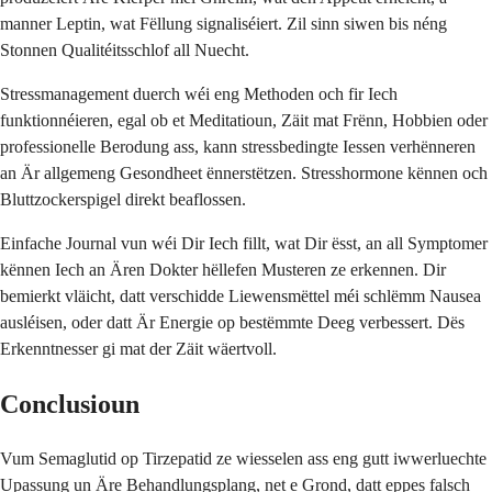
manner Leptin, wat Fëllung signaliséiert. Zil sinn siwen bis néng
Stonnen Qualitéitsschlof all Nuecht.
Stressmanagement duerch wéi eng Methoden och fir Iech
funktionnéieren, egal ob et Meditatioun, Zäit mat Frënn, Hobbien oder
professionelle Berodung ass, kann stressbedingte Iessen verhënneren
an Är allgemeng Gesondheet ënnerstëtzen. Stresshormone kënnen och
Bluttzockerspigel direkt beaflossen.
Einfache Journal vun wéi Dir Iech fillt, wat Dir ësst, an all Symptomer
kënnen Iech an Ären Dokter hëllefen Musteren ze erkennen. Dir
bemierkt vläicht, datt verschidde Liewensmëttel méi schlëmm Nausea
ausléisen, oder datt Är Energie op bestëmmte Deeg verbessert. Dës
Erkenntnesser gi mat der Zäit wäertvoll.
Conclusioun
Vum Semaglutid op Tirzepatid ze wiesselen ass eng gutt iwwerluechte
Upassung un Äre Behandlungsplang, net e Grond, datt eppes falsch