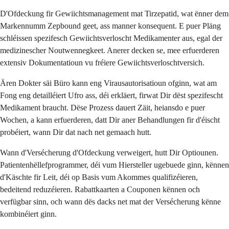
D'Ofdeckung fir Gewiichtsmanagement mat Tirzepatid, wat ënner dem
Markennumm Zepbound geet, ass manner konsequent. E puer Pläng
schléissen spezifesch Gewiichtsverloscht Medikamenter aus, egal der
medizinescher Noutwennegkeet. Anerer decken se, mee erfuerderen
extensiv Dokumentatioun vu fréiere Gewiichtsverloschtversich.
Ären Dokter säi Büro kann eng Virausautorisatioun ofginn, wat am
Fong eng detailléiert Ufro ass, déi erkläert, firwat Dir dëst spezifescht
Medikament braucht. Dëse Prozess dauert Zäit, heiansdo e puer
Wochen, a kann erfuerderen, datt Dir aner Behandlungen fir d'éischt
probéiert, wann Dir dat nach net gemaach hutt.
Wann d'Versécherung d'Ofdeckung verweigert, hutt Dir Optiounen.
Patientenhëllefprogrammer, déi vum Hiersteller ugebuede ginn, kënnen
d'Käschte fir Leit, déi op Basis vum Akommes qualifizéieren,
bedeitend reduzéieren. Rabattkaarten a Couponen kënnen och
verfügbar sinn, och wann dës dacks net mat der Versécherung kënne
kombinéiert ginn.