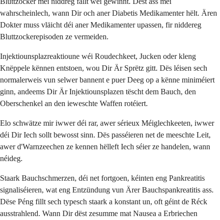
Bluttzocker méi niddreg fällt wéi gewinnt. Dëst ass méi
wahrscheinlech, wann Dir och aner Diabetis Medikamenter hëlt. Ären
Dokter muss vläicht déi aner Medikamenter upassen, fir niddereg
Bluttzockerepisoden ze vermeiden.
Injektiounsplazreaktioune wéi Roudechkeet, Jucken oder kleng
Knëppele kënnen entstoen, wou Dir Är Sprëtz gitt. Dës léisen sech
normalerweis vun selwer bannent e puer Deeg op a kënne miniméiert
ginn, andeems Dir Är Injektiounsplazen tëscht dem Bauch, den
Oberschenkel an den ieweschte Waffen rotéiert.
Elo schwätze mir iwwer déi rar, awer sérieux Méiglechkeeten, iwwer
déi Dir Iech sollt bewosst sinn. Dës passéieren net de meeschte Leit,
awer d'Warnzeechen ze kennen hëlleft Iech séier ze handelen, wann
néideg.
Staark Bauchschmerzen, déi net fortgoen, kéinten eng Pankreatitis
signaliséieren, wat eng Entzündung vun Ärer Bauchspankreatitis ass.
Dëse Péng fillt sech typesch staark a konstant un, oft géint de Réck
ausstrahlend. Wann Dir dëst zesumme mat Nausea a Erbriechen