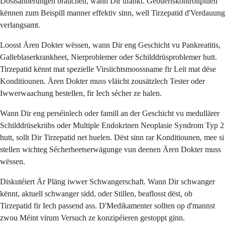
Dosisännerungen brauchen, wann Dir ufänkt. Gebuertskontrollpillen
kënnen zum Beispill manner effektiv sinn, well Tirzepatid d'Verdauung
verlangsamt.
Loosst Ären Dokter wëssen, wann Dir eng Geschicht vu Pankreatitis,
Galleblaserkrankheet, Nierproblemer oder Schilddrüsproblemer hutt.
Tirzepatid kënnt mat spezielle Virsiichtsmoossname fir Leit mat dëse
Konditiounen. Ären Dokter muss vläicht zousätzlech Tester oder
Iwwerwaachung bestellen, fir Iech sécher ze halen.
Wann Dir eng perséinlech oder famill an der Geschicht vu medullärer
Schilddrüsekriibs oder Multiple Endokrinen Neoplasie Syndrom Typ 2
hutt, sollt Dir Tirzepatid net huelen. Dëst sinn rar Konditiounen, mee si
stellen wichteg Sécherheetserwägunge vun deenen Ären Dokter muss
wëssen.
Diskutéiert Är Pläng iwwer Schwangerschaft. Wann Dir schwanger
kënnt, aktuell schwanger sidd, oder Stillen, beaflosst dëst, ob
Tirzepatid fir Iech passend ass. D'Medikamenter sollten op d'mannst
zwou Méint virum Versuch ze konzipéieren gestoppt ginn.