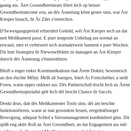
gaang ass. Äert Gesondheetsteam féiert Iech op besser
Gesondheetoutcome zou, an dës Ännerung kéint genee sinn, wat Äre
Kierper brauch, fir Är Ziler z'erreechen.
D'Iwwergangsperiod erfuerdert Gedold, wéi Äre Kierper sech un dat
neit Medikament passt. E puer temporär Unbehag ass normal an
erwaart, mee et verbessert sech normalerweis bannent e puer Wochen.
Dir hutt Strategien fir Nieweneffekter ze managen an Äre Kierper
duerch dës Ännerung z'ënnerstëtzen.
Bleift a enger enker Kommunikatioun mat Ärem Dokter, besonnesch
an den éischte Méint. Mellt all Suergen, feiert Är Fortschrëtter, a stellt
Froen, wann eppes onkloer ass. Dës Partnerschaft tëscht Iech an Ärem
Gesondheetsspezialist gëtt Iech déi bescht Chance fir Succès.
Denkt drun, datt dës Medikamenter Tools sinn, déi am beschte
funktionnéieren, wann se mat gesondem Iessen, reegelméisseger
Bewegung, adäquat Schlof a Stressmanagement kombinéiert ginn. Dir
spillt eng aktiv Roll an Ärer Gesondheet, an dat Engagement ass méi