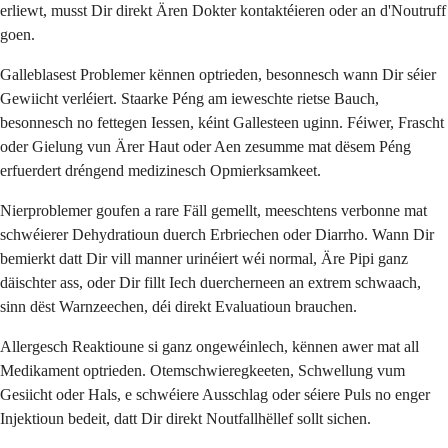
erliewt, musst Dir direkt Ären Dokter kontaktéieren oder an d'Noutruff
goen.
Galleblasest Problemer kënnen optrieden, besonnesch wann Dir séier
Gewiicht verléiert. Staarke Péng am ieweschte rietse Bauch,
besonnesch no fettegen Iessen, kéint Gallesteen uginn. Féiwer, Frascht
oder Gielung vun Ärer Haut oder Aen zesumme mat dësem Péng
erfuerdert dréngend medizinesch Opmierksamkeet.
Nierproblemer goufen a rare Fäll gemellt, meeschtens verbonne mat
schwéierer Dehydratioun duerch Erbriechen oder Diarrho. Wann Dir
bemierkt datt Dir vill manner urinéiert wéi normal, Äre Pipi ganz
däischter ass, oder Dir fillt Iech duercherneen an extrem schwaach,
sinn dëst Warnzeechen, déi direkt Evaluatioun brauchen.
Allergesch Reaktioune si ganz ongewéinlech, kënnen awer mat all
Medikament optrieden. Otemschwieregkeeten, Schwellung vum
Gesiicht oder Hals, e schwéiere Ausschlag oder séiere Puls no enger
Injektioun bedeit, datt Dir direkt Noutfallhëllef sollt sichen.