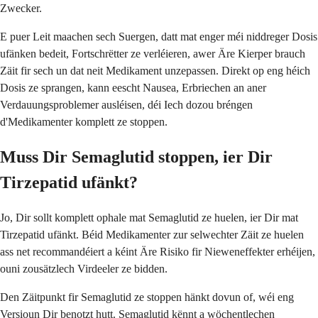
Zwecker.
E puer Leit maachen sech Suergen, datt mat enger méi niddreger Dosis
ufänken bedeit, Fortschrëtter ze verléieren, awer Äre Kierper brauch
Zäit fir sech un dat neit Medikament unzepassen. Direkt op eng héich
Dosis ze sprangen, kann eescht Nausea, Erbriechen an aner
Verdauungsproblemer ausléisen, déi Iech dozou bréngen
d'Medikamenter komplett ze stoppen.
Muss Dir Semaglutid stoppen, ier Dir
Tirzepatid ufänkt?
Jo, Dir sollt komplett ophale mat Semaglutid ze huelen, ier Dir mat
Tirzepatid ufänkt. Béid Medikamenter zur selwechter Zäit ze huelen
ass net recommandéiert a kéint Äre Risiko fir Nieweneffekter erhéijen,
ouni zousätzlech Virdeeler ze bidden.
Den Zäitpunkt fir Semaglutid ze stoppen hänkt dovun of, wéi eng
Versioun Dir benotzt hutt. Semaglutid kënnt a wöchentlechen