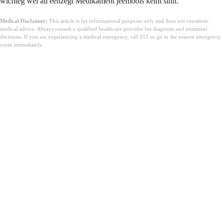
wichteg wéi all eenzegt Medikament jeemools kéint sinn.
Medical Disclaimer:
This article is for informational purposes only and does not constitute
medical advice. Always consult a qualified healthcare provider for diagnosis and treatment
decisions. If you are experiencing a medical emergency, call 911 or go to the nearest emergency
room immediately.