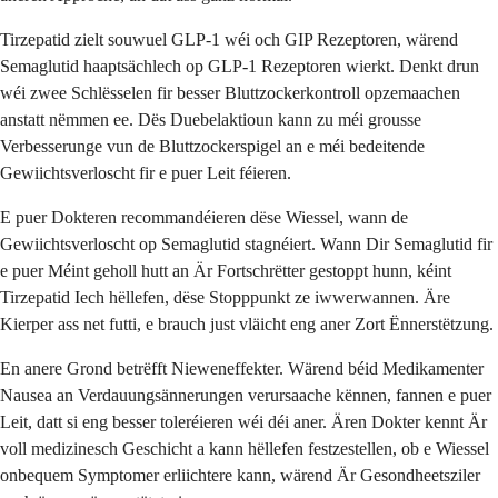
Tirzepatid zielt souwuel GLP-1 wéi och GIP Rezeptoren, wärend
Semaglutid haaptsächlech op GLP-1 Rezeptoren wierkt. Denkt drun
wéi zwee Schlësselen fir besser Bluttzockerkontroll opzemaachen
anstatt nëmmen ee. Dës Duebelaktioun kann zu méi grousse
Verbesserunge vun de Bluttzockerspigel an e méi bedeitende
Gewiichtsverloscht fir e puer Leit féieren.
E puer Dokteren recommandéieren dëse Wiessel, wann de
Gewiichtsverloscht op Semaglutid stagnéiert. Wann Dir Semaglutid fir
e puer Méint geholl hutt an Är Fortschrëtter gestoppt hunn, kéint
Tirzepatid Iech hëllefen, dëse Stopppunkt ze iwwerwannen. Äre
Kierper ass net futti, e brauch just vläicht eng aner Zort Ënnerstëtzung.
En anere Grond betrëfft Nieweneffekter. Wärend béid Medikamenter
Nausea an Verdauungsännerungen verursaache kënnen, fannen e puer
Leit, datt si eng besser toleréieren wéi déi aner. Ären Dokter kennt Är
voll medizinesch Geschicht a kann hëllefen festzestellen, ob e Wiessel
onbequem Symptomer erliichtere kann, wärend Är Gesondheetsziler