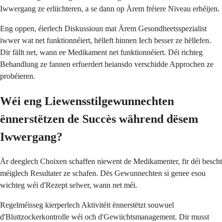
Iwwergang ze erliichteren, a se dann op Ärem fréiere Niveau erhéijen.
Eng oppen, éierlech Diskussioun mat Ärem Gesondheetsspezialist
iwwer wat net funktionnéiert, hëlleft hinnen Iech besser ze hëllefen.
Dir fällt net, wann ee Medikament net funktionnéiert. Déi richteg
Behandlung ze fannen erfuerdert heiansdo verschidde Approchen ze
probéieren.
Wéi eng Liewensstilgewunnechten
ënnerstëtzen de Succès während dësem
Iwwergang?
Är deeglech Choixen schaffen niewent de Medikamenter, fir déi bescht
méiglech Resultater ze schafen. Dës Gewunnechten si genee esou
wichteg wéi d'Rezept selwer, wann net méi.
Regelméisseg kierperlech Aktivitéit ënnerstëtzt souwuel
d'Bluttzockerkontrolle wéi och d'Gewiichtsmanagement. Dir musst