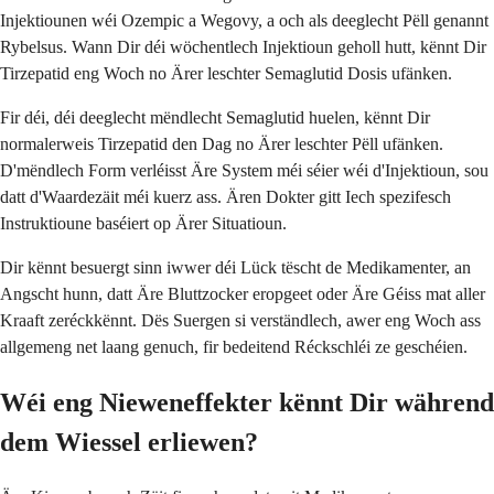
Injektiounen wéi Ozempic a Wegovy, a och als deeglecht Pëll genannt
Rybelsus. Wann Dir déi wöchentlech Injektioun geholl hutt, kënnt Dir
Tirzepatid eng Woch no Ärer leschter Semaglutid Dosis ufänken.
Fir déi, déi deeglecht mëndlecht Semaglutid huelen, kënnt Dir
normalerweis Tirzepatid den Dag no Ärer leschter Pëll ufänken.
D'mëndlech Form verléisst Äre System méi séier wéi d'Injektioun, sou
datt d'Waardezäit méi kuerz ass. Ären Dokter gitt Iech spezifesch
Instruktioune baséiert op Ärer Situatioun.
Dir kënnt besuergt sinn iwwer déi Lück tëscht de Medikamenter, an
Angscht hunn, datt Äre Bluttzocker eropgeet oder Äre Géiss mat aller
Kraaft zeréckkënnt. Dës Suergen si verständlech, awer eng Woch ass
allgemeng net laang genuch, fir bedeitend Réckschléi ze geschéien.
Wéi eng Nieweneffekter kënnt Dir während
dem Wiessel erliewen?