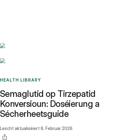
Benchmarks
Stories
FAQ
Sign up / Log in
HEALTH LIBRARY
Semaglutid op Tirzepatid
Konversioun: Doséierung a
Sécherheetsguide
Lescht aktualiséiert
8. Februar 2026