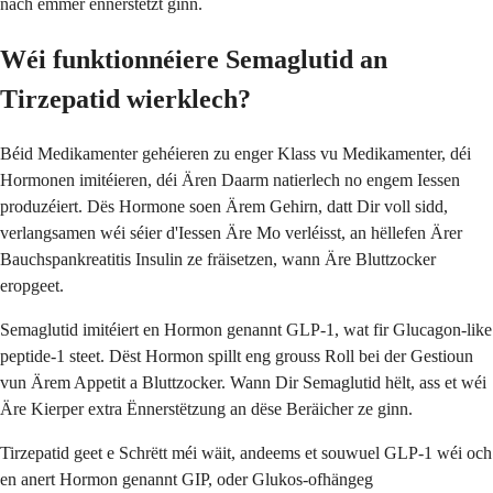
nach ëmmer ënnerstëtzt ginn.
Wéi funktionnéiere Semaglutid an
Tirzepatid wierklech?
Béid Medikamenter gehéieren zu enger Klass vu Medikamenter, déi
Hormonen imitéieren, déi Ären Daarm natierlech no engem Iessen
produzéiert. Dës Hormone soen Ärem Gehirn, datt Dir voll sidd,
verlangsamen wéi séier d'Iessen Äre Mo verléisst, an hëllefen Ärer
Bauchspankreatitis Insulin ze fräisetzen, wann Äre Bluttzocker
eropgeet.
Semaglutid imitéiert en Hormon genannt GLP-1, wat fir Glucagon-like
peptide-1 steet. Dëst Hormon spillt eng grouss Roll bei der Gestioun
vun Ärem Appetit a Bluttzocker. Wann Dir Semaglutid hëlt, ass et wéi
Äre Kierper extra Ënnerstëtzung an dëse Beräicher ze ginn.
Tirzepatid geet e Schrëtt méi wäit, andeems et souwuel GLP-1 wéi och
en anert Hormon genannt GIP, oder Glukos-ofhängeg