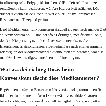
insulinotropesche Polypeptid, imitéiert. GIP hëlleft och Insulin ze
reguléieren a kann beaflossen, wéi Äre Kierper Fett späichert. Dës
duebel Aktioun ass de Grond, firwat e puer Leit méi dramatesch
Resultater mat Tirzepatid gesinn.
Béid Medikamenter funktionnéieren graduell a bauen sech mat der Zäit
an Ärem System op. Si sinn net séier Léisungen, mee éischter Tools,
déi Äre Kierper seng natierlech Prozesser ënnerstëtzen. Äert
Engagement fir gesond Iessen a Bewegung ass nach ëmmer immens
wichteg, an dës Medikamenter funktionnéieren am beschten, wann se
mat dëse Liewensstilgewunnechten kombinéiert ginn.
Wat ass déi richteg Dosis beim
Konversioun tëscht dëse Medikamenter?
Et gëtt keen einfachen Een-zu-een Konversiounsdiagramm, deen fir
jiddereen funktionnéiert. Ären Dokter wäert verschidde Faktoren
berécksiichtegen, dorënner Är aktuell Semaglutid Dosis, wéi gutt et