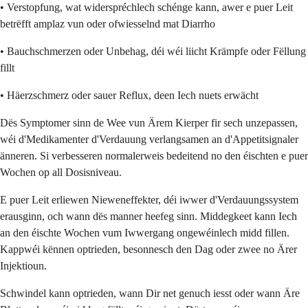
• Verstopfung, wat widerspréchlech schénge kann, awer e puer Leit
betrëfft amplaz vun oder ofwiesselnd mat Diarrho
• Bauchschmerzen oder Unbehag, déi wéi liicht Krämpfe oder Fëllung
fillt
• Häerzschmerz oder sauer Reflux, deen Iech nuets erwächt
Dës Symptomer sinn de Wee vun Ärem Kierper fir sech unzepassen,
wéi d'Medikamenter d'Verdauung verlangsamen an d'Appetitsignaler
änneren. Si verbesseren normalerweis bedeitend no den éischten e puer
Wochen op all Dosisniveau.
E puer Leit erliewen Nieweneffekter, déi iwwer d'Verdauungssystem
erausginn, och wann dës manner heefeg sinn. Middegkeet kann Iech
an den éischte Wochen vum Iwwergang ongewéinlech midd fillen.
Kappwéi kënnen optrieden, besonnesch den Dag oder zwee no Ärer
Injektioun.
Schwindel kann optrieden, wann Dir net genuch iesst oder wann Äre