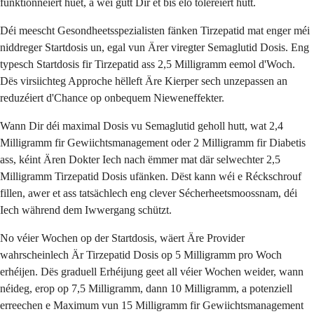
funktionnéiert huet, a wéi gutt Dir et bis elo toleréiert hutt.
Déi meescht Gesondheetsspezialisten fänken Tirzepatid mat enger méi
niddreger Startdosis un, egal vun Ärer viregter Semaglutid Dosis. Eng
typesch Startdosis fir Tirzepatid ass 2,5 Milligramm eemol d'Woch.
Dës virsiichteg Approche hëlleft Äre Kierper sech unzepassen an
reduzéiert d'Chance op onbequem Nieweneffekter.
Wann Dir déi maximal Dosis vu Semaglutid geholl hutt, wat 2,4
Milligramm fir Gewiichtsmanagement oder 2 Milligramm fir Diabetis
ass, kéint Ären Dokter Iech nach ëmmer mat där selwechter 2,5
Milligramm Tirzepatid Dosis ufänken. Dëst kann wéi e Réckschrouf
fillen, awer et ass tatsächlech eng clever Sécherheetsmoossnam, déi
Iech während dem Iwwergang schützt.
No véier Wochen op der Startdosis, wäert Äre Provider
wahrscheinlech Är Tirzepatid Dosis op 5 Milligramm pro Woch
erhéijen. Dës graduell Erhéijung geet all véier Wochen weider, wann
néideg, erop op 7,5 Milligramm, dann 10 Milligramm, a potenziell
erreechen e Maximum vun 15 Milligramm fir Gewiichtsmanagement