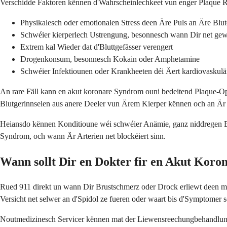
Verschidde Faktoren kënnen d'Wahrscheinlechkeet vun enger Plaque Ru
Physikalesch oder emotionalen Stress deen Äre Puls an Äre Blut
Schwéier kierperlech Ustrengung, besonnesch wann Dir net gew
Extrem kal Wieder dat d'Bluttgefässer verengert
Drogenkonsum, besonnesch Kokain oder Amphetamine
Schwéier Infektiounen oder Krankheeten déi Äert kardiovaskulä
An rare Fäll kann en akut koronare Syndrom ouni bedeitend Plaque-Opba
Blutgerinnselen aus anere Deeler vun Ärem Kierper kënnen och an Är 
Heiansdo kënnen Konditioune wéi schwéier Anämie, ganz niddregen Blut
Syndrom, och wann Är Arterien net blockéiert sinn.
Wann sollt Dir en Dokter fir en Akut Koro
Rued 911 direkt un wann Dir Brustschmerz oder Drock erliewt deen m
Versicht net selwer an d'Spidol ze fueren oder waart bis d'Symptomer 
Noutmedizinesch Servicer kënnen mat der Liewensreechungbehandlung 