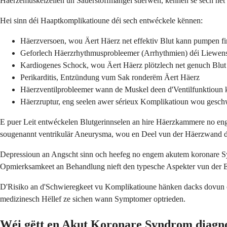
Häerzemuskelzellen un Sauerstoffmangel stierwen, kënnen se sech net 
Hei sinn déi Haaptkomplikatioune déi sech entwéckele kënnen:
Häerzversoen, wou Äert Häerz net effektiv Blut kann pumpen fir
Geforlech Häerzrhythmusprobleemer (Arrhythmien) déi Liewens
Kardiogenes Schock, wou Äert Häerz plötzlech net genuch Blu
Perikarditis, Entzündung vum Sak ronderëm Äert Häerz
Häerzventilprobleemer wann de Muskel deen d'Ventilfunktioun ko
Häerzruptur, eng seelen awer sérieux Komplikatioun wou gesch
E puer Leit entwéckelen Blutgerinnselen an hire Häerzkammere no enge
sougenannt ventrikulär Aneurysma, wou en Deel vun der Häerzwand dë
Depressioun an Angscht sinn och heefeg no engem akutem koronare Syn
Opmierksamkeet an Behandlung nieft den typesche Aspekter vun der 
D'Risiko an d'Schwieregkeet vu Komplikatioune hänken dacks dovun of 
medizinesch Hëllef ze sichen wann Symptomer optrieden.
Wéi gëtt en Akut Koronare Syndrom diagno