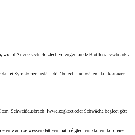
 wou d'Arterie sech plötzlech verengert an de Blutfluss beschränkt.
att et Symptomer ausléist déi ähnlech sinn wéi en akut koronare
Otem, Schweißausbréch, Iwwelzegkeet oder Schwäche begleet gëtt.
ndelen wann se wëssen datt een mat méiglechem akutem koronare