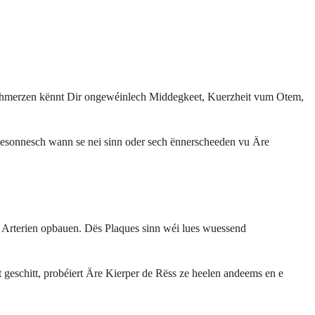
stschmerzen kënnt Dir ongewéinlech Middegkeet, Kuerzheit vum Otem,
sonnesch wann se nei sinn oder sech ënnerscheeden vu Äre
e Arterien opbauen. Dës Plaques sinn wéi lues wuessend
geschitt, probéiert Äre Kierper de Rëss ze heelen andeems en e