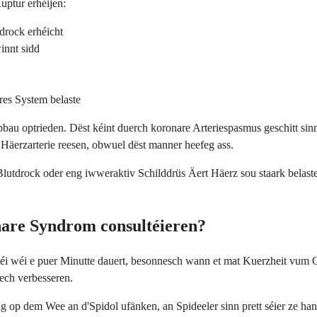
ptur erhéijen:
drock erhéicht
innt sidd
res System belaste
u optrieden. Dëst kéint duerch koronare Arteriespasmus geschitt sinn,
Häerzarterie reesen, obwuel dëst manner heefeg ass.
drock oder eng iwweraktiv Schilddrüs Äert Häerz sou staark belaste d
nare Syndrom consultéieren?
éi wéi e puer Minutte dauert, besonnesch wann et mat Kuerzheit vum 
sech verbesseren.
op dem Wee an d'Spidol ufänken, an Spideeler sinn prett séier ze ha