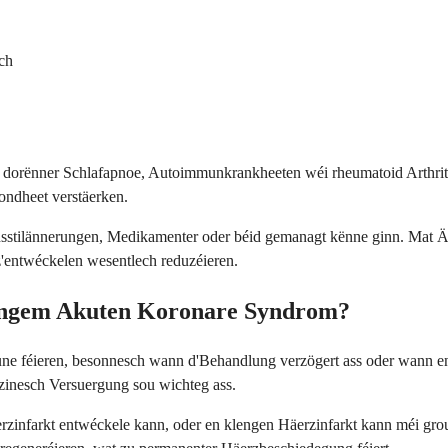
ch
dorënner Schlafapnoe, Autoimmunkrankheeten wéi rheumatoid Arthritis
ondheet verstäerken.
wensstilännerungen, Medikamenter oder béid gemanagt kënne ginn. Mat 
'entwéckelen wesentlech reduzéieren.
 engem Akuten Koronare Syndrom?
ne féieren, besonnesch wann d'Behandlung verzögert ass oder wann e
izinesch Versuergung sou wichteg ass.
rzinfarkt entwéckele kann, oder en klengen Häerzinfarkt kann méi grous