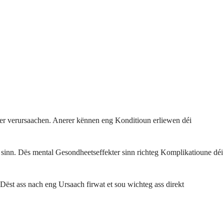
mer verursaachen. Anerer kënnen eng Konditioun erliewen déi
inn. Dës mental Gesondheetseffekter sinn richteg Komplikatioune déi
ëst ass nach eng Ursaach firwat et sou wichteg ass direkt