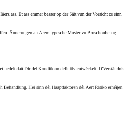
rz ass. Et ass ëmmer besser op der Säit vun der Vorsicht ze sinn
ruffen. Ännerungen an Ärem typesche Muster vu Bruschonbehag
bedeit datt Dir déi Konditioun definitiv entwéckelt. D'Verständnis
h Behandlung. Hei sinn déi Haaptfaktoren déi Äert Risiko erhéijen