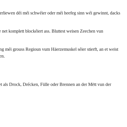
rliewen déi méi schwéier oder méi heefeg sinn wéi gewinnt, dacks
 net komplett blockéiert ass. Bluttest weisen Zeechen vun
eng méi grouss Regioun vum Häerzemuskel séier stierft, an et weist
en.
 als Drock, Drécken, Fülle oder Brennen an der Mëtt vun der