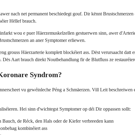
awer nach net permanent beschiedegt gouf. Dir kënnt Brustschmerzen e
éier Hëllef brauch.
nfarkt wou e puer Häerzemuskelzellen gestuerwen sinn, awer d'Arterie
Brustschmerzen an aner Symptomer erliewen.
eng grouss Häerzarterie komplett blockéiert ass. Dëst verursaacht datt 
ës Aart brauch direkt Noutbehandlung fir de Blutfluss ze restauréier
 Koronare Syndrom?
erscheet vu gewéinleche Péng a Schmäerzen. Vill Leit beschreiwen et
iséieren. Hei sinn d'wichtegst Symptomer op déi Dir oppassen sollt:
n Bauch, de Réck, den Hals oder de Kiefer verbreeden kann
onbehag kombinéiert ass