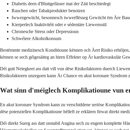
Diabetis deen d'Bluttgefässer mat der Zäit beschiedegt
Rauchen oder Tabakprodukter benotzen
Iwwergewiicht, besonnesch iwwerflësseg Gewiicht ëm Äre Bau
Kierperlech Inaktivitéit oder e sédentäre Liewensstil
Chronesche Stress oder Depressioun
Schwéiere Alkoholkonsum
Bestëmmte medizinesch Konditioune kënnen och Äert Risiko erhéijen, 
kënnen se sech géigesäiteg an hiren Effekter op Är kardiovaskulär Ges
Déi gutt Neiegkeet ass datt vill vun dëse Risikofaktoren duerch Lie
Risikofaktoren unzegoen kann Är Chance en akut koronare Syndrom z
Wat sinn d'méiglech Komplikatioune vun
En akut koronare Syndrom kann zu verschiddene seriöse Komplikatiou
dëse potenziellen Komplikatioune hëlleft ze erklären firwat direkt med
Déi direkt Suerg ass datt onstabil Angina sech zu engem komplette Häe