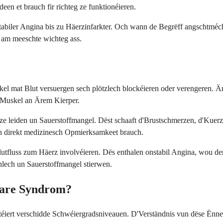
deen et brauch fir richteg ze funktionéieren.
abiler Angina bis zu Häerzinfarkter. Och wann de Begrëff angschtméch
 am meeschte wichteg ass.
el mat Blut versuergen sech plötzlech blockéieren oder verengeren. 
er Muskel an Ärem Kierper.
e leiden un Sauerstoffmangel. Dëst schaaft d'Brustschmerzen, d'Kuerz
 an direkt medizinesch Opmierksamkeet brauch.
lutfluss zum Häerz involvéieren. Dës enthalen onstabil Angina, wou de
hlech un Sauerstoffmangel stierwen.
nare Syndrom?
téiert verschidde Schwéiergradsniveauen. D'Verständnis vun dëse Ënne