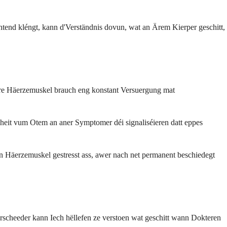
tend kléngt, kann d'Verständnis dovun, wat an Ärem Kierper geschitt,
Äre Häerzemuskel brauch eng konstant Versuergung mat
heit vum Otem an aner Symptomer déi signaliséieren datt eppes
n Häerzemuskel gestresst ass, awer nach net permanent beschiedegt
rscheeder kann Iech hëllefen ze verstoen wat geschitt wann Dokteren