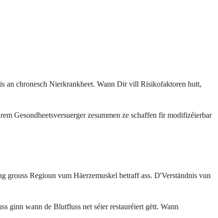
 an chronesch Nierkrankheet. Wann Dir vill Risikofaktoren hutt,
Ärem Gesondheetsversuerger zesummen ze schaffen fir modifizéierbar
ng grouss Regioun vum Häerzemuskel betraff ass. D'Verständnis vun
s ginn wann de Blutfluss net séier restauréiert gëtt. Wann