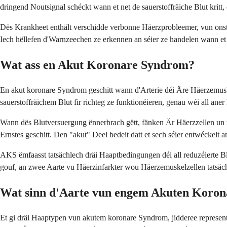
dringend Noutsignal schéckt wann et net de sauerstoffräiche Blut kritt, 
Dës Krankheet enthält verschidde verbonne Häerzprobleemer, vun onst
Iech hëllefen d'Warnzeechen ze erkennen an séier ze handelen wann et
Wat ass en Akut Koronare Syndrom?
En akut koronare Syndrom geschitt wann d'Arterie déi Äre Häerzemusk
sauerstoffräichem Blut fir richteg ze funktionéieren, genau wéi all an
Wann dës Blutversuergung ënnerbrach gëtt, fänken Är Häerzzellen un z
Ernstes geschitt. Den "akut" Deel bedeit datt et sech séier entwéckelt
AKS ëmfaasst tatsächlech dräi Haaptbedingungen déi all reduzéierte B
gouf, an zwee Aarte vu Häerzinfarkter wou Häerzemuskelzellen tatsäc
Wat sinn d'Aarte vun engem Akuten Koro
Et gi dräi Haaptypen vun akutem koronare Syndrom, jidderee represen