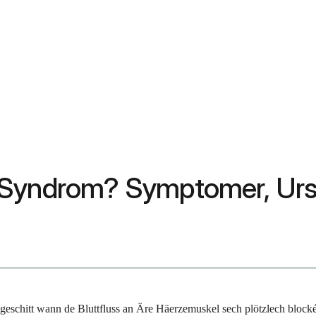
e Syndrom? Symptomer, Ur
schitt wann de Bluttfluss an Äre Häerzemuskel sech plötzlech blockéie