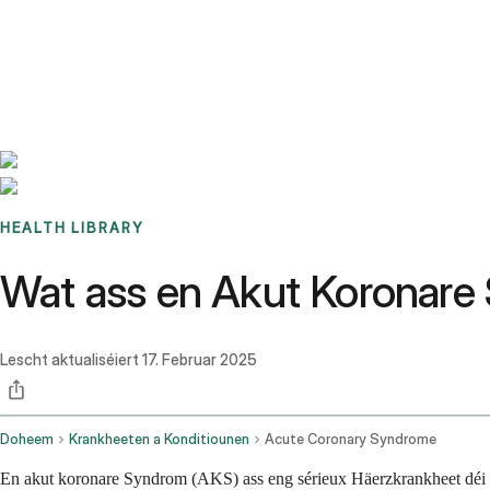
Benchmarks
Stories
FAQ
Sign up / Log in
HEALTH LIBRARY
Wat ass en Akut Koronar
Lescht aktualiséiert
17. Februar 2025
Doheem
Krankheeten a Konditiounen
Acute Coronary Syndrome
En akut koronare Syndrom (AKS) ass eng sérieux Häerzkrankheet déi ge