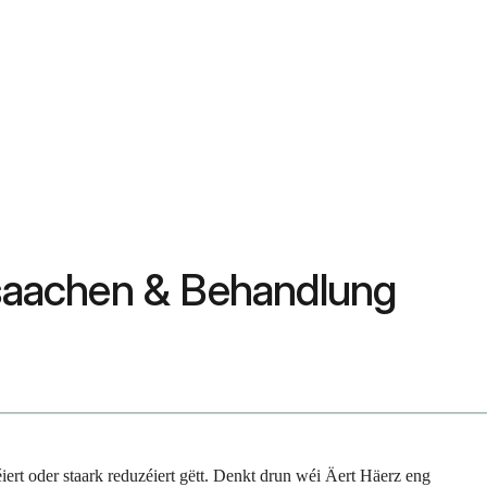
saachen & Behandlung
rt oder staark reduzéiert gëtt. Denkt drun wéi Äert Häerz eng