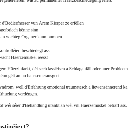
regeneréieren, wat zu permanenter Häerzbeschiedegung féiert.
 d'Bedierfnesser vun Ärem Kierper ze erfëllen
geforlech kënne sinn
t an wichteg Organer kann pumpen
ntrolléiert beschiedegt ass
wächt Häerzemuskel reesst
m Häerzinfarkt, déi sech lassléisen a Schlaganfäll oder aner Problee
nn gëtt an no baussen erausgeet.
drom, well d'Erfahrung emotional traumatesch a liewensännerend ka s
Erhuelung verdéngen.
wéi séier d'Behandlung ufänkt an wéi vill Häerzemuskel betraff ass. D
stizéiert?