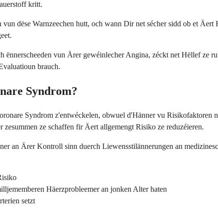
erstoff kritt.
n dëse Warnzeechen hutt, och wann Dir net sécher sidd ob et Äert Häe
eet.
h ënnerscheeden vun Ärer gewéinlecher Angina, zéckt net Hëllef ze 
 Evaluatioun brauch.
ronare Syndrom?
ronare Syndrom z'entwéckelen, obwuel d'Hänner vu Risikofaktoren net 
 zesummen ze schaffen fir Äert allgemengt Risiko ze reduzéieren.
aner an Ärer Kontroll sinn duerch Liewensstilännerungen an medizinesc
Risiko
illjememberen Häerzprobleemer an jonken Alter haten
terien setzt