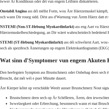
iwwer Är Konditioun oder déi vun engem Léifsten diskutéieren.
Onstabil Angina
ass déi mëllst Form, wou Äre Häerzemuskel kämpft, 
och wann Dir roueg sidd. Dëst ass d'Warnung vun Ärem Häerz datt et s
NSTEMI (Non-ST-Hebung Myokardinfarkt)
ass eng Aart vu Häerzi
Häerzemuskelbeschiedegung, an Dir wäert wahrscheinlech bedeitend 
STEMI (ST-Hebung Myokardinfarkt)
ass déi schwéierst Aart, wou 
sech als spezifesch Ännerungen op engem Elektrokardiogramm (EKG). D
Wat sinn d'Symptomer vun engem Akuten
Den heefegsten Symptom ass Brustschmerz oder Onbehag deen sech ënn
Broscht, dat méi wéi e puer Minutte dauert.
Äre Kierper kéint op verschidde Weeër ausser Brustschmerz Nout signal
Brustschmerz deen sech op Är Schëlleren, Äerm, den ieweschte
Iwwelzegkeet oder Erbrechung, besonnesch wann et mat Brusch