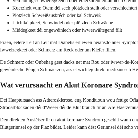
Verdauungsschwieregkeeten oder Häerzbrennen-ähnlech Gefille
Kuerzheit vum Otem déi sech plötzlech stellt oder verschlechtert
Plötzlech Schweißausbréch oder kal Schweiß
Liichtkéipkeet, Schwindel oder plötzlech Schwäche
Middegkeet déi ongewéinlech oder iwwerwältegend fillt
Fraen, eelere Leit an Leit mat Diabetis erliewen heiansdo aner Symp
Iwwelzegkeet oder Schmerz am Réck oder am Kiefer fillen.
De Schmerz oder Onbehag geet dacks net mat Rou oder iwwer-de-Kon
gewéinleche Péng a Schmäerzen, ass et wichteg direkt medizinesch Hël
Wat verursaacht en Akut Koronare Syndr
Déi Haaptursaach ass Atherosklerose, eng Konditioun wou fettige Ofl
Stroossblockaden déi d'Weeër déi de Blut brauch fir an Äre Häerzemu
Den direkten Ausléiser fir en akut koronare Syndrom geschitt wann en
Blutgerinnsel op der Plaz bildet. Leider kann dëst Gerinnsel déi scho v