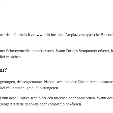
r
tomer déi méi einfach ze iwwersiichte sinn. Amplaz vun typesche Bru
ter Schmerzmedikamenter ewech. Wann Dir dës Symptomer erliewt, be
lef ze sichen.
om?
agerungen, déi sougenannte Plaque, sech mat der Zäit an Ären koronar
skel ze kommen, graduell verengeren.
g vun dëse Plaques sech plötzlech briechen oder opmaachen. Wann dëst 
erengert Arterie deelweis oder komplett blockéieren.