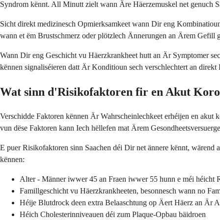
Syndrom kënnt. All Minutt zielt wann Äre Häerzemuskel net genuch Sau
Sicht direkt medizinesch Opmierksamkeet wann Dir eng Kombinatioun vu
wann et ëm Brustschmerz oder plötzlech Ännerungen an Ärem Gefill g
Wann Dir eng Geschicht vu Häerzkrankheet hutt an Är Symptomer sec
kënnen signaliséieren datt Är Konditioun sech verschlechtert an direkt
Wat sinn d'Risikofaktoren fir en Akut Ko
Verschidde Faktoren kënnen Är Wahrscheinlechkeet erhéijen en akut ko
vun dëse Faktoren kann Iech hëllefen mat Ärem Gesondheetsversuerger
E puer Risikofaktoren sinn Saachen déi Dir net ännere kënnt, wärend 
kënnen:
Alter - Männer iwwer 45 an Fraen iwwer 55 hunn e méi héicht 
Famillgeschicht vu Häerzkrankheeten, besonnesch wann no Fam
Héije Blutdrock deen extra Belaaschtung op Äert Häerz an Är Ar
Héich Cholesterinniveauen déi zum Plaque-Opbau bäidroen