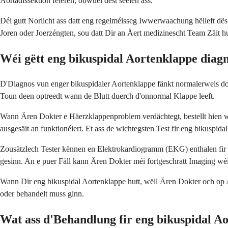
Aortadissektion féieren, obwuel dëst seelen ass.
Déi gutt Noriicht ass datt eng regelméisseg Iwwerwaachung hëlleft dë
Joren oder Joerzéngten, sou datt Dir an Äert medizinescht Team Zäit hut
Wéi gëtt eng bikuspidal Aortenklappe diagn
D'Diagnos vun enger bikuspidaler Aortenklappe fänkt normalerweis dom
Toun deen optreedt wann de Blutt duerch d'onnormal Klappe leeft.
Wann Ären Dokter e Häerzklappenproblem verdächtegt, bestellt hien wa
ausgesäit an funktionéiert. Et ass de wichtegsten Test fir eng bikuspida
Zousätzlech Tester kënnen en Elektrokardiogramm (EKG) enthalen fir 
gesinn. An e puer Fäll kann Ären Dokter méi fortgeschratt Imaging 
Wann Dir eng bikuspidal Aortenklappe hutt, wëll Ären Dokter och op Ao
oder behandelt muss ginn.
Wat ass d'Behandlung fir eng bikuspidal A