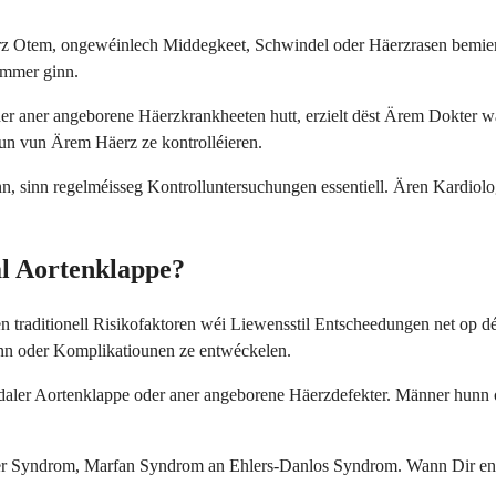
z Otem, ongewéinlech Middegkeet, Schwindel oder Häerzrasen bemier
lëmmer ginn.
r aner angeborene Häerzkrankheeten hutt, erzielt dëst Ärem Dokter wä
un vun Ärem Häerz ze kontrolléieren.
 sinn, sinn regelméisseg Kontrolluntersuchungen essentiell. Ären Kard
al Aortenklappe?
n traditionell Risikofaktoren wéi Liewensstil Entscheedungen net op 
nn oder Komplikatiounen ze entwéckelen.
pidaler Aortenklappe oder aner angeborene Häerzdefekter. Männer hun
ner Syndrom, Marfan Syndrom an Ehlers-Danlos Syndrom. Wann Dir eng