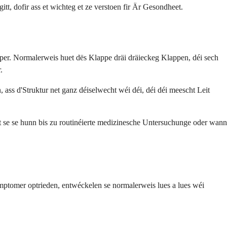
t, dofir ass et wichteg et ze verstoen fir Är Gesondheet.
er. Normalerweis huet dës Klappe dräi dräieckeg Klappen, déi sech
.
 ass d'Struktur net ganz déiselwecht wéi déi, déi déi meescht Leit
t se se hunn bis zu routinéierte medizinesche Untersuchunge oder wann
ptomer optrieden, entwéckelen se normalerweis lues a lues wéi