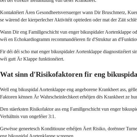
bei der effektiv Behandlung vun dëser Krankheet.
Kontaktéiert Ären Gesondheetsversuerger wann Dir Bruschmerz, Kuer
se wärend der kierperlecher Aktivitéit optrieden oder mat der Zäit sch
Wann Dir eng Famillgeschicht vun enger bikuspidaler Aortenklappe ode
wéi en Echokardiogramm recommandéieren fir d'Struktur an d'Funktio
Fir déi déi scho mat enger bikuspidaler Aortenklappe diagnostizéiert
wéi gutt Är Klappe funktionéiert.
Wat sinn d'Risikofaktoren fir eng bikuspid
Well eng bikuspidal Aortenklappe eng angeborene Krankheet ass, gëlle
Faktoren kënnen Är Wahrscheinlechkeet erhéijen dës Krankheet ze hu
Den stäerksten Risikofaktor ass eng Famillgeschicht vun enger bikus
Verhältnis vun ongeféier 3:1.
Gewësse geneetesch Konditioune erhéijen Äert Risiko, dorënner Tur
eng bikuspidal Aortenklappe screenen.