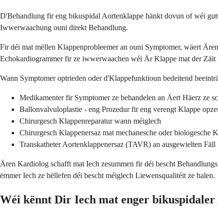
D'Behandlung fir eng bikuspidal Aortenklappe hänkt dovun of wéi gut
Iwwerwaachung ouni direkt Behandlung.
Fir déi mat mëllen Klappenprobleemer an ouni Symptomer, wäert Äre
Echokardiogrammer fir ze iwwerwaachen wéi Är Klappe mat der Zäit f
Wann Symptomer optrieden oder d'Klappefunktioun bedeitend beeinträ
Medikamenter fir Symptomer ze behandelen an Äert Häerz ze s
Ballonvalvuloplastie - eng Prozedur fir eng verengt Klappe op
Chirurgesch Klappenreparatur wann méiglech
Chirurgesch Klappenersaz mat mechanesche oder biologesche 
Transkatheter Aortenklappenersaz (TAVR) an ausgewielten Fäll
Ären Kardiolog schafft mat Iech zesummen fir déi bescht Behandlungsm
ëmmer Iech ze hëllefen déi bescht méiglech Liewensqualitéit ze halen.
Wéi kënnt Dir Iech mat enger bikuspidale