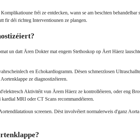
s Komplikatioune fréi ze entdecken, wann se am beschten behandelbar 
t fir déi richteg Interventiounen ze plangen.
ostizéiert?
at un datt Ären Dokter mat engem Stethoskop op Äert Häerz lauschtert
hrscheinlech en Echokardiogramm. Dësen schmerzlosen Ultraschalltest 
l Aortenklappe ze diagnostizéieren.
d'elektresch Aktivitéit vun Ärem Häerz ze kontrolléieren, oder eng B
wéi kardial MRI oder CT Scans recommandéieren.
rtendilatatioun screenen. Dëst involvéiert normalerweis d'ganz Aorta 
ortenklappe?