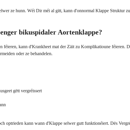
 selwer ze hunn. Wéi Dir méi al gitt, kann d'onnormal Klappe Struktur z
 enger bikuspidaler Aortenklappe?
 féieren, kann d'Krankheet mat der Zäit zu Komplikatioune féieren. Dë
ermeiden oder ze behandelen.
sgeet gëtt vergréissert
ann
h optrieden kann wann d'Klappe selwer gutt funktionéiert. Dës Vergré