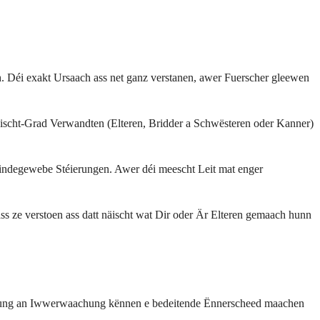
 Déi exakt Ursaach ass net ganz verstanen, awer Fuerscher gleewen
 éischt-Grad Verwandten (Elteren, Bridder a Schwësteren oder Kanner)
indegewebe Stéierungen. Awer déi meescht Leit mat enger
ss ze verstoen ass datt näischt wat Dir oder Är Elteren gemaach hunn
ennung an Iwwerwaachung kënnen e bedeitende Ënnerscheed maachen