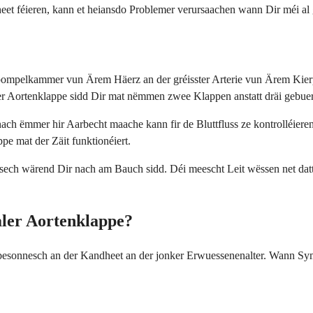
t féieren, kann et heiansdo Problemer verursaachen wann Dir méi al git
pompelkammer vun Ärem Häerz an der gréisster Arterie vun Ärem Kierp
r Aortenklappe sidd Dir mat nëmmen zwee Klappen anstatt dräi gebuer
ach ëmmer hir Aarbecht maache kann fir de Bluttfluss ze kontrolléieren,
e mat der Zäit funktionéiert.
t sech wärend Dir nach am Bauch sidd. Déi meescht Leit wëssen net dat
ler Aortenklappe?
besonnesch an der Kandheet an der jonker Erwuessenenalter. Wann Sym