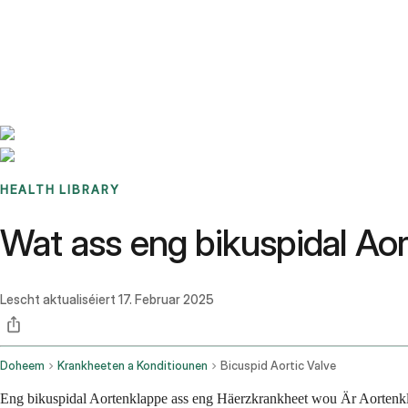
Benchmarks
Stories
FAQ
Sign up / Log in
HEALTH LIBRARY
Wat ass eng bikuspidal A
Lescht aktualiséiert
17. Februar 2025
Doheem
Krankheeten a Konditiounen
Bicuspid Aortic Valve
Eng bikuspidal Aortenklappe ass eng Häerzkrankheet wou Är Aortenkla