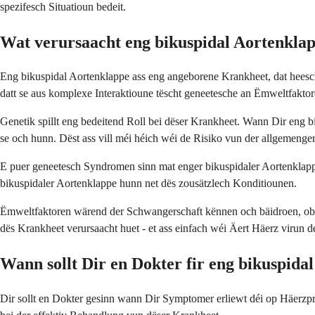
spezifesch Situatioun bedeit.
Wat verursaacht eng bikuspidal Aortenkla
Eng bikuspidal Aortenklappe ass eng angeborene Krankheet, dat heesc
datt se aus komplexe Interaktioune tëscht geneetesche an Ëmweltfaktore
Genetik spillt eng bedeitend Roll bei dëser Krankheet. Wann Dir eng 
se och hunn. Dëst ass vill méi héich wéi de Risiko vun der allgemeng
E puer geneetesch Syndromen sinn mat enger bikuspidaler Aortenkla
bikuspidaler Aortenklappe hunn net dës zousätzlech Konditiounen.
Ëmweltfaktoren wärend der Schwangerschaft kënnen och bäidroen, obwue
dës Krankheet verursaacht huet - et ass einfach wéi Äert Häerz virun d
Wann sollt Dir en Dokter fir eng bikuspida
Dir sollt en Dokter gesinn wann Dir Symptomer erliewt déi op Häer