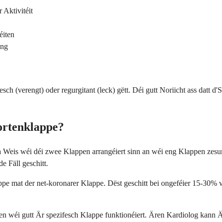
Aktivitéit
éiten
ung
(verengt) oder regurgitant (leck) gëtt. Déi gutt Noriicht ass datt d'
ortenklappe?
a Weis wéi déi zwee Klappen arrangéiert sinn an wéi eng Klappen zesu
 Fäll geschitt.
ppe mat der net-koronarer Klappe. Dëst geschitt bei ongeféier 15-30%
n wéi gutt Är spezifesch Klappe funktionéiert. Ären Kardiolog kann Ä