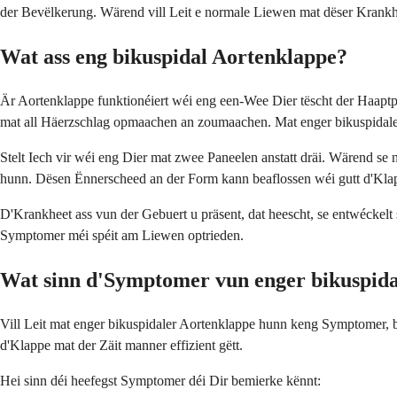
der Bevëlkerung. Wärend vill Leit e normale Liewen mat dëser Krankhee
Wat ass eng bikuspidal Aortenklappe?
Är Aortenklappe funktionéiert wéi eng een-Wee Dier tëscht der Haapt
mat all Häerzschlag opmaachen an zoumaachen. Mat enger bikuspidale
Stelt Iech vir wéi eng Dier mat zwee Paneelen anstatt dräi. Wärend se n
hunn. Dësen Ënnerscheed an der Form kann beaflossen wéi gutt d'Klapp
D'Krankheet ass vun der Gebuert u präsent, dat heescht, se entwéckel
Symptomer méi spéit am Liewen optrieden.
Wat sinn d'Symptomer vun enger bikuspida
Vill Leit mat enger bikuspidaler Aortenklappe hunn keng Symptomer, 
d'Klappe mat der Zäit manner effizient gëtt.
Hei sinn déi heefegst Symptomer déi Dir bemierke kënnt: