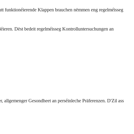
 gutt funktionéierende Klappen brauchen nëmmen eng regelméisseg
eren. Dëst bedeit regelméisseg Kontrolluntersuchungen an
, allgemenger Gesondheet an perséinleche Präferenzen. D'Zil ass