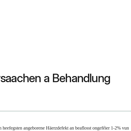
rsaachen a Behandlung
 heefegsten angeborene Häerzdefekt an beaflosst ongeféier 1-2% vun