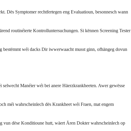
kt. Dës Symptomer rechtfertegen eng Evaluatioun, besonnesch wann
rend routinéierte Kontrolluntersuchungen. Si kënnen Screening Tester
iolog bestëmmt wéi dacks Dir iwwerwaacht musst ginn, ofhängeg dovun
déi selwecht Manéier wéi bei anere Häerzkrankheeten. Awer gewësse
n och méi wahrscheinlech dës Krankheet wéi Fraen, mat engem
 vun dëse Konditioune hutt, wäert Ären Dokter wahrscheinlech op