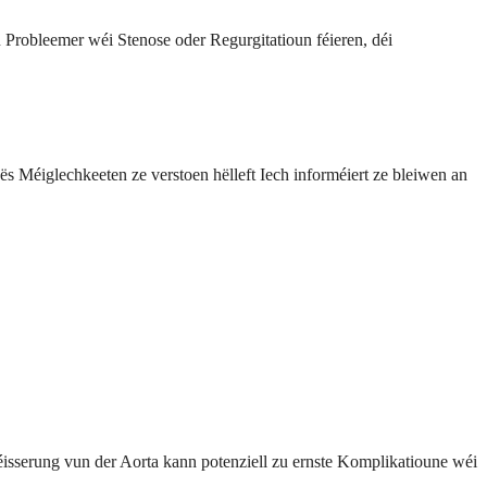
u Probleemer wéi Stenose oder Regurgitatioun féieren, déi
s Méiglechkeeten ze verstoen hëlleft Iech informéiert ze bleiwen an
isserung vun der Aorta kann potenziell zu ernste Komplikatioune wéi