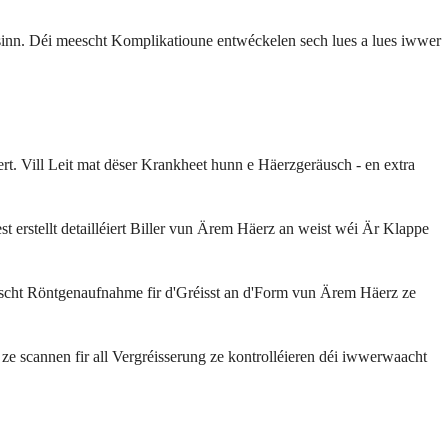
sinn. Déi meescht Komplikatioune entwéckelen sech lues a lues iwwer
. Vill Leit mat dëser Krankheet hunn e Häerzgeräusch - en extra
erstellt detailléiert Biller vun Ärem Häerz an weist wéi Är Klappe
roscht Röntgenaufnahme fir d'Gréisst an d'Form vun Ärem Häerz ze
ze scannen fir all Vergréisserung ze kontrolléieren déi iwwerwaacht