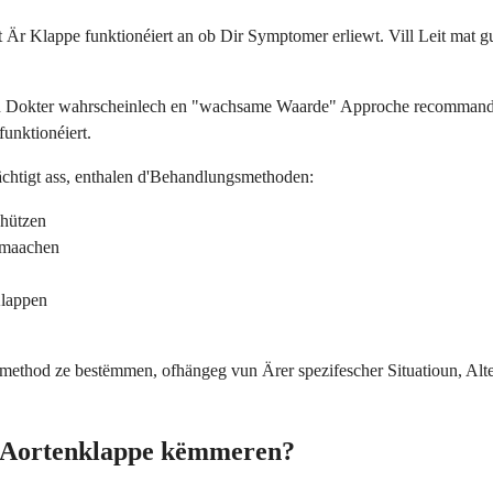
t Är Klappe funktionéiert an ob Dir Symptomer erliewt. Vill Leit mat
n Dokter wahrscheinlech en "wachsame Waarde" Approche recommandéi
unktionéiert.
chtigt ass, enthalen d'Behandlungsmethoden:
chützen
zemaachen
Klappen
ethod ze bestëmmen, ofhängeg vun Ärer spezifescher Situatioun, Alter
r Aortenklappe këmmeren?