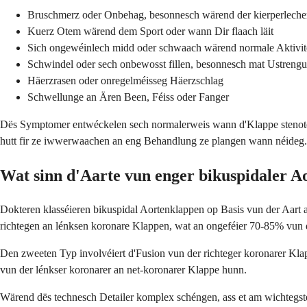
Bruschmerz oder Onbehag, besonnesch wärend der kierperlecher 
Kuerz Otem wärend dem Sport oder wann Dir flaach läit
Sich ongewéinlech midd oder schwaach wärend normale Aktivit
Schwindel oder sech onbewosst fillen, besonnesch mat Ustreng
Häerzrasen oder onregelméisseg Häerzschlag
Schwellunge an Ären Been, Féiss oder Fanger
Dës Symptomer entwéckelen sech normalerweis wann d'Klappe stenotesch 
hutt fir ze iwwerwaachen an eng Behandlung ze plangen wann néideg.
Wat sinn d'Aarte vun enger bikuspidaler A
Dokteren klasséieren bikuspidal Aortenklappen op Basis vun der Aart 
richtegen an lénksen koronare Klappen, wat an ongeféier 70-85% vun de
Den zweeten Typ involvéiert d'Fusion vun der richteger koronarer Kla
vun der lénkser koronarer an net-koronarer Klappe hunn.
Wärend dës technesch Detailer komplex schéngen, ass et am wichtegste