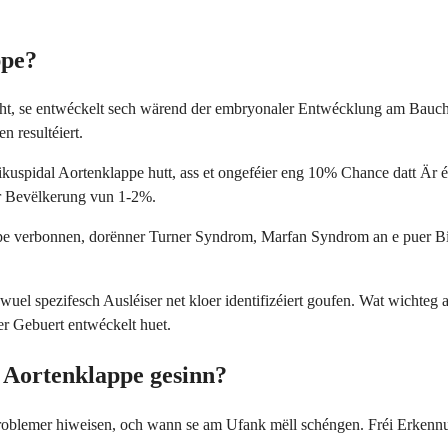
ppe?
ht, se entwéckelt sech wärend der embryonaler Entwécklung am Bauch.
n resultéiert.
bikuspidal Aortenklappe hutt, ass et ongeféier eng 10% Chance datt Är
er Bevëlkerung vun 1-2%.
ppe verbonnen, dorënner Turner Syndrom, Marfan Syndrom an e puer B
l spezifesch Ausléiser net kloer identifizéiert goufen. Wat wichteg a
er Gebuert entwéckelt huet.
l Aortenklappe gesinn?
zproblemer hiweisen, och wann se am Ufank mëll schéngen. Fréi Erk