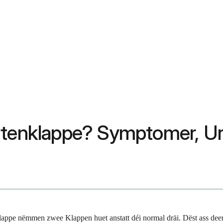
ortenklappe? Symptomer, U
ppe nëmmen zwee Klappen huet anstatt déi normal dräi. Dëst ass deen