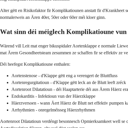
Alter gëtt en Risikofaktor fir Komplikatiounen anstatt fir d'Krankheet
normalerweis an Ären 40er, 50er oder 60er méi kloer ginn.
Wat sinn déi méiglech Komplikatioune vun
Wärend vill Leit mat enger bikuspidaler Aortenklappe e normale Liewen
mat Ärem Gesondheetsteam zesummen ze schaffen fir se effektiv ze v
Déi heefegst Komplikatioune enthalen:
Aortenstenose - d'Klappe gëtt eng a verengert de Bluttfluss
Aortenregurgitatioun - d'Klappe gëtt leck an de Blutt leeft zréck
Aortenroot Dilatatioun - déi Haaptarterie déi aus Ärem Häerz erau
Endokarditis - Infektioun vun der Häerzklappe
Häerzversoen - wann Äert Häerz de Blutt net effektiv pumpen k
Arrhythmien - onregelméisseg Häerzrhythmen
Aortenroot Dilatatioun verdéngt besonnesch Opmierksamkeet well se oc