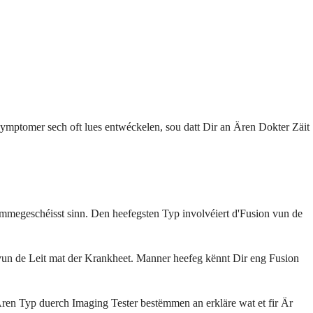
Symptomer sech oft lues entwéckelen, sou datt Dir an Ären Dokter Zäit
mmegeschéisst sinn. Den heefegsten Typ involvéiert d'Fusion vun de
 vun de Leit mat der Krankheet. Manner heefeg kënnt Dir eng Fusion
ren Typ duerch Imaging Tester bestëmmen an erkläre wat et fir Är