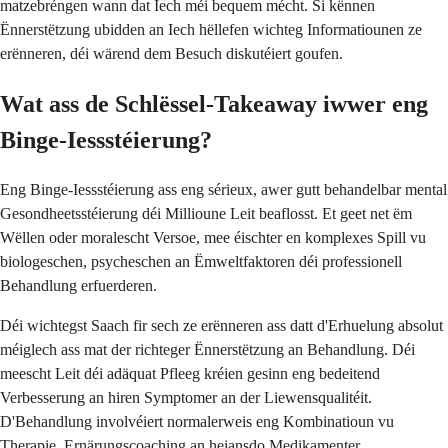
matzebréngen wann dat Iech méi bequem mécht. Si kënnen
Ënnerstëtzung ubidden an Iech hëllefen wichteg Informatiounen ze
erënneren, déi wärend dem Besuch diskutéiert goufen.
Wat ass de Schlëssel-Takeaway iwwer eng
Binge-Iessstéierung?
Eng Binge-Iessstéierung ass eng sérieux, awer gutt behandelbar mental
Gesondheetsstéierung déi Millioune Leit beaflosst. Et geet net ëm
Wëllen oder moralescht Versoe, mee éischter en komplexes Spill vu
biologeschen, psycheschen an Ëmweltfaktoren déi professionell
Behandlung erfuerderen.
Déi wichtegst Saach fir sech ze erënneren ass datt d'Erhuelung absolut
méiglech ass mat der richteger Ënnerstëtzung an Behandlung. Déi
meescht Leit déi adäquat Pfleeg kréien gesinn eng bedeitend
Verbesserung an hiren Symptomer an der Liewensqualitéit.
D'Behandlung involvéiert normalerweis eng Kombinatioun vu
Therapie, Ernärungscoaching an heiansdo Medikamenter.