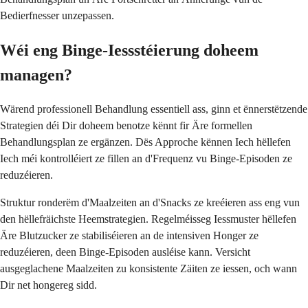
Bedierfnesser unzepassen.
Wéi eng Binge-Iessstéierung doheem
managen?
Wärend professionell Behandlung essentiell ass, ginn et ënnerstëtzende
Strategien déi Dir doheem benotze kënnt fir Äre formellen
Behandlungsplan ze ergänzen. Dës Approche kënnen Iech hëllefen
Iech méi kontrolléiert ze fillen an d'Frequenz vu Binge-Episoden ze
reduzéieren.
Struktur ronderëm d'Maalzeiten an d'Snacks ze kreéieren ass eng vun
den hëllefräichste Heemstrategien. Regelméisseg Iessmuster hëllefen
Äre Blutzucker ze stabiliséieren an de intensiven Honger ze
reduzéieren, deen Binge-Episoden ausléise kann. Versicht
ausgeglachene Maalzeiten zu konsistente Zäiten ze iessen, och wann
Dir net hongereg sidd.