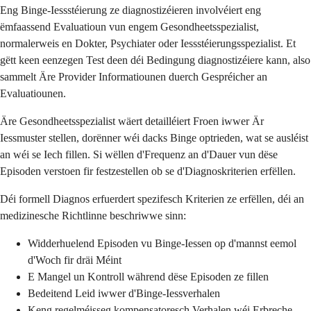
Eng Binge-Iessstéierung ze diagnostizéieren involvéiert eng
ëmfaassend Evaluatioun vun engem Gesondheetsspezialist,
normalerweis en Dokter, Psychiater oder Iessstéierungsspezialist. Et
gëtt keen eenzegen Test deen déi Bedingung diagnostizéiere kann, also
sammelt Äre Provider Informatiounen duerch Gespréicher an
Evaluatiounen.
Äre Gesondheetsspezialist wäert detailléiert Froen iwwer Är
Iessmuster stellen, dorënner wéi dacks Binge optrieden, wat se ausléist
an wéi se Iech fillen. Si wëllen d'Frequenz an d'Dauer vun dëse
Episoden verstoen fir festzestellen ob se d'Diagnoskriterien erfëllen.
Déi formell Diagnos erfuerdert spezifesch Kriterien ze erfëllen, déi an
medizinesche Richtlinne beschriwwe sinn:
Widderhuelend Episoden vu Binge-Iessen op d'mannst eemol
d'Woch fir dräi Méint
E Mangel un Kontroll während dëse Episoden ze fillen
Bedeitend Leid iwwer d'Binge-Iessverhalen
Keng regelméisseg kompensatoresch Verhalen wéi Erbreche