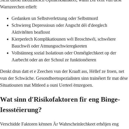
Warnzeechen erlieft:
Gedanken un Selbstverletzung oder Selbstmord
Schwiereg Depressioun oder Angscht déi d'deeglech
Aktivitéiten beaflosst
Kierperlech Komplikatiounen wéi Broschtwéi, schwéiere
Bauchwéi oder Atmungsschwieregkeeten
Vollstänneg sozial Isolatioun oder Onméiglechkeet op der
Aarbecht oder an der Schoul ze funktionéieren
Denkt drun datt et e Zeechen vun der Kraaft ass, Hëllef ze froen, net
vun der Schwäche. Gesondheetsspezialisten sinn trainéiert fir mat dëse
Situatiounen mat Mitleed a ouni Uerteel ëmzegoen.
Wat sinn d'Risikofaktoren fir eng Binge-
Iessstéierung?
Verschidde Faktoren kënnen Är Wahrscheinlechkeet erhéijen eng