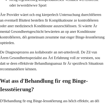
oder iwwerdriwwe Sport
Äre Provider wäert och eng kierperlech Untersuchung duerchféieren
an eventuell Bluttest bestellen fir Komplikatioune ze kontrolléieren
oder aner medizinesch Konditioune auszeschléissen. Si wäerte Är
mental Gesondheetsgeschicht bewäerten an op aner Konditioune
kontrolléieren, déi gemeinsam zesumme mat enger Binge-Iessstéierung
optrieden.
De Diagnosprozess ass kollaborativ an net-urteelsvoll. De Zil vun
Ärem Gesondheetsspezialist ass Äri Erfahrung voll ze verstoen, sou
datt se deen effektivste Behandlungsansaz fir Är spezifesch Situatioun
recommandéiere kënnen.
Wat ass d'Behandlung fir eng Binge-
Iessstéierung?
D'Behandlung fir eng Binge-Iessstéierung ass héich effektiv, an déi