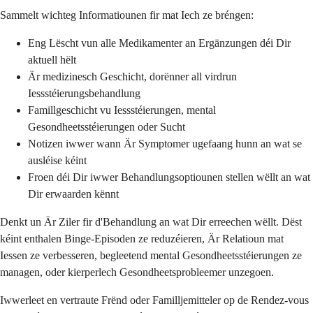
Sammelt wichteg Informatiounen fir mat Iech ze bréngen:
Eng Lëscht vun alle Medikamenter an Ergänzungen déi Dir
aktuell hëlt
Är medizinesch Geschicht, dorënner all virdrun
Iessstéierungsbehandlung
Famillgeschicht vu Iessstéierungen, mental
Gesondheetsstéierungen oder Sucht
Notizen iwwer wann Är Symptomer ugefaang hunn an wat se
ausléise kéint
Froen déi Dir iwwer Behandlungsoptiounen stellen wëllt an wat
Dir erwaarden kënnt
Denkt un Är Ziler fir d'Behandlung an wat Dir erreechen wëllt. Dëst
kéint enthalen Binge-Episoden ze reduzéieren, Är Relatioun mat
Iessen ze verbesseren, begleetend mental Gesondheetsstéierungen ze
managen, oder kierperlech Gesondheetsprobleemer unzegoen.
Iwwerleet en vertraute Frënd oder Familljemitteler op de Rendez-vous