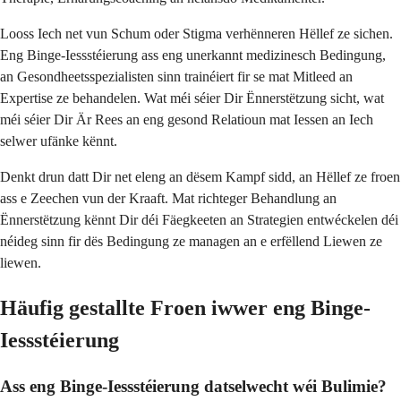
Looss Iech net vun Schum oder Stigma verhënneren Hëllef ze sichen.
Eng Binge-Iessstéierung ass eng unerkannt medizinesch Bedingung,
an Gesondheetsspezialisten sinn trainéiert fir se mat Mitleed an
Expertise ze behandelen. Wat méi séier Dir Ënnerstëtzung sicht, wat
méi séier Dir Är Rees an eng gesond Relatioun mat Iessen an Iech
selwer ufänke kënnt.
Denkt drun datt Dir net eleng an dësem Kampf sidd, an Hëllef ze froen
ass e Zeechen vun der Kraaft. Mat richteger Behandlung an
Ënnerstëtzung kënnt Dir déi Fäegkeeten an Strategien entwéckelen déi
néideg sinn fir dës Bedingung ze managen an e erfëllend Liewen ze
liewen.
Häufig gestallte Froen iwwer eng Binge-
Iessstéierung
Ass eng Binge-Iessstéierung datselwecht wéi Bulimie?