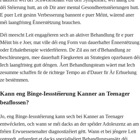
déi Stéierung hutt, an ob Dir aner mental Gesondheetsstéierungen hutt.
E puer Leit gesinn Verbesserung bannent e puer Méint, wärend aner
méi laangfristeg Ënnerstëtzung brauchen.
Déi meescht Leit engagéieren sech an aktiver Behandlung fir e puer
Méint bis e Joer, mat ville déi eng Form vun dauerhafter Ënnerstëtzung
oder Erhaletherapie weiderféieren. De Zil ass net d'Behandlung ze
beschleunegen, mee dauerhaft Fäegkeeten an Strategien opzebauen déi
Iech laangfristeg gutt déngen. Äert Behandlungsteam wäert mat Iech
zesumme schaffen fir de richtege Tempo an d'Dauer fir Är Erhuelung
ze bestëmmen.
Kann eng Binge-Iessstéierung Kanner an Teenager
beaflossen?
Jo, eng Binge-Iessstéierung kann sech bei Kanner an Teenager
entwéckelen, och wann se méi dacks an der spéider Adoleszenz an am
fréien Erwuessenenalter diagnostizéiert gëtt. Wann et bei jéngere Leit
optreedt, erfuerdert et dacks spezialiséiert Behandlungsansätz déi