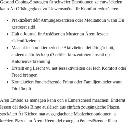
Gesond Coping-Strategien fir schwéier Emotiounen ze entwéckelen
kann Är Ofhängegkeet vu Liewensmëttel fir Komfort reduzéieren:
Praktizéiert déif Atmungsexercisen oder Meditatioun wann Dir
gestresst sidd
Halt e Journal fir Ausléiser an Muster an Ärem Iessen
z'identifizéieren
Maacht Iech un kierperleche Aktivitéiten déi Dir gär hutt,
andeems Dir Iech op d'Gefiller konzentréiert anstatt op
Kalorienverbrennung
Erstellt eng Lëscht vu net-Iessaktivitéiten déi Iech Komfort oder
Freed bréngen
Kontaktéiert ënnerstëtzende Frënn oder Familljemitteler wann
Dir kämpft
Ären Ëmfeld ze managen kann och e Ënnerscheed maachen. Entfernt
Iessen déi dacks Binge ausléisen aus einfach zougängleche Plazen,
stockéiert Är Kichen mat ausgeglachene Maalzeitenoptiounen, a
kreéiert Plazen an Ärem Heem déi roueg an ënnerstëtzende fillen.