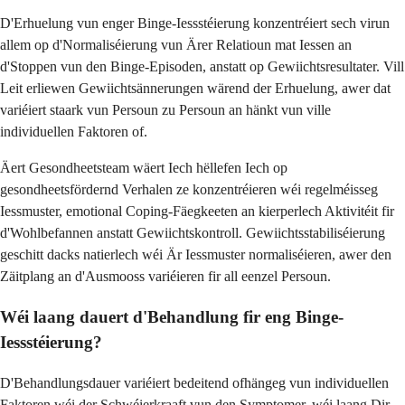
D'Erhuelung vun enger Binge-Iessstéierung konzentréiert sech virun
allem op d'Normaliséierung vun Ärer Relatioun mat Iessen an
d'Stoppen vun den Binge-Episoden, anstatt op Gewiichtsresultater. Vill
Leit erliewen Gewiichtsännerungen wärend der Erhuelung, awer dat
variéiert staark vun Persoun zu Persoun an hänkt vun ville
individuellen Faktoren of.
Äert Gesondheetsteam wäert Iech hëllefen Iech op
gesondheetsfördernd Verhalen ze konzentréieren wéi regelméisseg
Iessmuster, emotional Coping-Fäegkeeten an kierperlech Aktivitéit fir
d'Wohlbefannen anstatt Gewiichtskontroll. Gewiichtsstabiliséierung
geschitt dacks natierlech wéi Är Iessmuster normaliséieren, awer den
Zäitplang an d'Ausmooss variéieren fir all eenzel Persoun.
Wéi laang dauert d'Behandlung fir eng Binge-
Iessstéierung?
D'Behandlungsdauer variéiert bedeitend ofhängeg vun individuellen
Faktoren wéi der Schwéierkraaft vun den Symptomer, wéi laang Dir