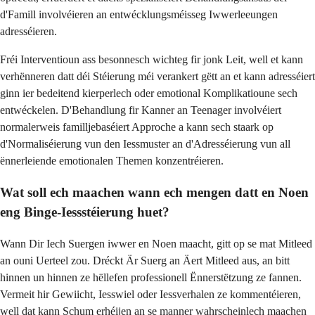
d'Famill involvéieren an entwécklungsméisseg Iwwerleeungen
adresséieren.
Fréi Interventioun ass besonnesch wichteg fir jonk Leit, well et kann
verhënneren datt déi Stéierung méi verankert gëtt an et kann adresséiert
ginn ier bedeitend kierperlech oder emotional Komplikatioune sech
entwéckelen. D'Behandlung fir Kanner an Teenager involvéiert
normalerweis familljebaséiert Approche a kann sech staark op
d'Normaliséierung vun den Iessmuster an d'Adresséierung vun all
ënnerleiende emotionalen Themen konzentréieren.
Wat soll ech maachen wann ech mengen datt en Noen
eng Binge-Iessstéierung huet?
Wann Dir Iech Suergen iwwer en Noen maacht, gitt op se mat Mitleed
an ouni Uerteel zou. Dréckt Är Suerg an Äert Mitleed aus, an bitt
hinnen un hinnen ze hëllefen professionell Ënnerstëtzung ze fannen.
Vermeit hir Gewiicht, Iesswiel oder Iessverhalen ze kommentéieren,
well dat kann Schum erhéijen an se manner wahrscheinlech maachen