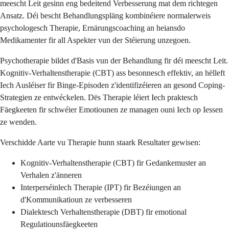
meescht Leit gesinn eng bedeitend Verbesserung mat dem richtegen
Ansatz. Déi bescht Behandlungspläng kombinéiere normalerweis
psychologesch Therapie, Ernärungscoaching an heiansdo
Medikamenter fir all Aspekter vun der Stéierung unzegoen.
Psychotherapie bildet d'Basis vun der Behandlung fir déi meescht Leit.
Kognitiv-Verhaltenstherapie (CBT) ass besonnesch effektiv, an hëlleft
Iech Ausléiser fir Binge-Episoden z'identifizéieren an gesond Coping-
Strategien ze entwéckelen. Dës Therapie léiert Iech praktesch
Fäegkeeten fir schwéier Emotiounen ze managen ouni Iech op Iessen
ze wenden.
Verschidde Aarte vu Therapie hunn staark Resultater gewisen:
Kognitiv-Verhaltenstherapie (CBT) fir Gedankemuster an
Verhalen z'änneren
Interperséinlech Therapie (IPT) fir Bezéiungen an
d'Kommunikatioun ze verbesseren
Dialektesch Verhaltenstherapie (DBT) fir emotional
Regulatiounsfäegkeeten