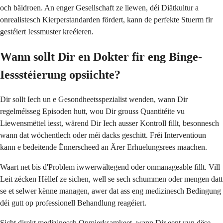
och bäidroen. An enger Gesellschaft ze liewen, déi Diätkultur a
onrealistesch Kierperstandarden fördert, kann de perfekte Stuerm fir
gestéiert Iessmuster kreéieren.
Wann sollt Dir en Dokter fir eng Binge-
Iessstéierung opsiichte?
Dir sollt Iech un e Gesondheetsspezialist wenden, wann Dir
regelméisseg Episoden hutt, wou Dir grouss Quantitéite vu
Liewensmëttel iesst, wärend Dir Iech ausser Kontroll fillt, besonnesch
wann dat wöchentlech oder méi dacks geschitt. Fréi Interventioun
kann e bedeitende Ënnerscheed an Ärer Erhuelungsrees maachen.
Waart net bis d'Problem iwwerwältegend oder onmanageable fillt. Vill
Leit zécken Hëllef ze sichen, well se sech schummen oder mengen datt
se et selwer kënne managen, awer dat ass eng medizinesch Bedingung
déi gutt op professionell Behandlung reagéiert.
Sicht direkt medizinesch Opmierksamkeet, wann Dir eent vun dëse