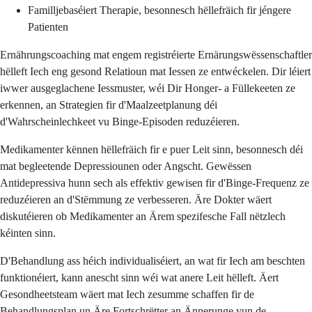
Familljebaséiert Therapie, besonnesch hëllefräich fir jéngere
Patienten
Ernährungscoaching mat engem registréierte Ernärungswëssenschaftler
hëlleft Iech eng gesond Relatioun mat Iessen ze entwéckelen. Dir léiert
iwwer ausgeglachene Iessmuster, wéi Dir Honger- a Füllekeeten ze
erkennen, an Strategien fir d'Maalzeetplanung déi
d'Wahrscheinlechkeet vu Binge-Episoden reduzéieren.
Medikamenter kënnen hëllefräich fir e puer Leit sinn, besonnesch déi
mat begleetende Depressiounen oder Angscht. Gewëssen
Antidepressiva hunn sech als effektiv gewisen fir d'Binge-Frequenz ze
reduzéieren an d'Stëmmung ze verbesseren. Äre Dokter wäert
diskutéieren ob Medikamenter an Ärem spezifesche Fall nëtzlech
kéinten sinn.
D'Behandlung ass héich individualiséiert, an wat fir Iech am beschten
funktionéiert, kann anescht sinn wéi wat anere Leit hëlleft. Äert
Gesondheetsteam wäert mat Iech zesumme schaffen fir de
Behandlungsplan un Äre Fortschrëtter an Ännerunge vun de