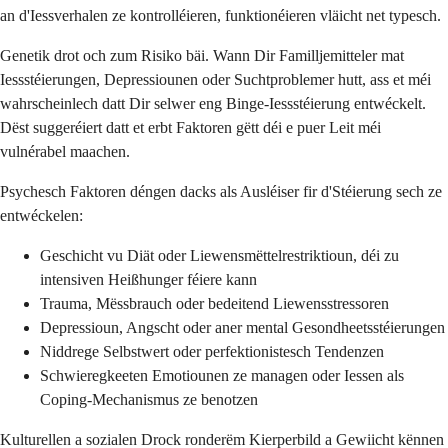
an d'Iessverhalen ze kontrolléieren, funktionéieren vläicht net typesch.
Genetik drot och zum Risiko bäi. Wann Dir Familljemitteler mat
Iessstéierungen, Depressiounen oder Suchtproblemer hutt, ass et méi
wahrscheinlech datt Dir selwer eng Binge-Iessstéierung entwéckelt.
Dëst suggeréiert datt et erbt Faktoren gëtt déi e puer Leit méi
vulnérabel maachen.
Psychesch Faktoren déngen dacks als Ausléiser fir d'Stéierung sech ze
entwéckelen:
Geschicht vu Diät oder Liewensmëttelrestriktioun, déi zu
intensiven Heißhunger féiere kann
Trauma, Mëssbrauch oder bedeitend Liewensstressoren
Depressioun, Angscht oder aner mental Gesondheetsstéierungen
Niddrege Selbstwert oder perfektionistesch Tendenzen
Schwieregkeeten Emotiounen ze managen oder Iessen als
Coping-Mechanismus ze benotzen
Kulturellen a sozialen Drock ronderëm Kierperbild a Gewiicht kënnen