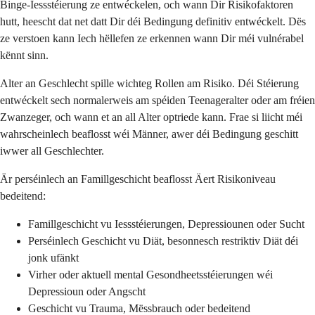
Binge-Iessstéierung ze entwéckelen, och wann Dir Risikofaktoren
hutt, heescht dat net datt Dir déi Bedingung definitiv entwéckelt. Dës
ze verstoen kann Iech hëllefen ze erkennen wann Dir méi vulnérabel
kënnt sinn.
Alter an Geschlecht spille wichteg Rollen am Risiko. Déi Stéierung
entwéckelt sech normalerweis am spéiden Teenageralter oder am fréien
Zwanzeger, och wann et an all Alter optriede kann. Frae si liicht méi
wahrscheinlech beaflosst wéi Männer, awer déi Bedingung geschitt
iwwer all Geschlechter.
Är perséinlech an Famillgeschicht beaflosst Äert Risikoniveau
bedeitend:
Famillgeschicht vu Iessstéierungen, Depressiounen oder Sucht
Perséinlech Geschicht vu Diät, besonnesch restriktiv Diät déi
jonk ufänkt
Virher oder aktuell mental Gesondheetsstéierungen wéi
Depressioun oder Angscht
Geschicht vu Trauma, Mëssbrauch oder bedeitend