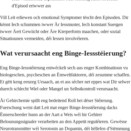
d'Episod eriwwer ass
Vill Leit erliewen och emotional Symptomer tëscht den Episoden. Dir
kënnt Iech schummen iwwer Är Iessmuster, Iech konstant Suergen
iwwer Äert Gewiicht oder Äre Kierperform maachen, oder sozial
Situatiounen vermeiden, déi Iessen involvéieren.
Wat verursaacht eng Binge-Iessstéierung?
Eng Binge-Iessstéierung entwéckelt sech aus enger Kombinatioun vu
biologeschen, psycheschen an Ëmweltfaktoren, déi zesumme schaffen.
Et gëtt keng eenzeg Ursaach, an et ass sécher net eppes wat Dir selwer
duerch schlecht Wiel oder Mangel un Selbstkontroll verursaacht.
Är Gehirchemie spillt eng bedeitend Roll bei dëser Stéierung.
Fuerschung weist datt Leit mat enger Binge-Iessstéierung dacks
Ënnerscheeder hunn an der Aart a Weis wéi hir Gehirer
Belounungssignaler verarbeiten an den Appetit reguléieren. Gewësse
Neurotransmitter wéi Serotonin an Dopamin, déi hëllefen d'Stëmmung