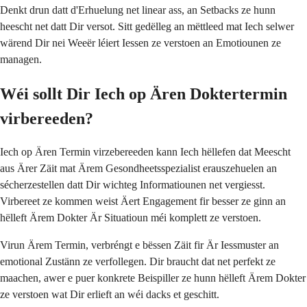
Denkt drun datt d'Erhuelung net linear ass, an Setbacks ze hunn
heescht net datt Dir versot. Sitt gedëlleg an mëttleed mat Iech selwer
wärend Dir nei Weeër léiert Iessen ze verstoen an Emotiounen ze
managen.
Wéi sollt Dir Iech op Ären Doktertermin
virbereeden?
Iech op Ären Termin virzebereeden kann Iech hëllefen dat Meescht
aus Ärer Zäit mat Ärem Gesondheetsspezialist erauszehuelen an
sécherzestellen datt Dir wichteg Informatiounen net vergiesst.
Virbereet ze kommen weist Äert Engagement fir besser ze ginn an
hëlleft Ärem Dokter Är Situatioun méi komplett ze verstoen.
Virun Ärem Termin, verbréngt e bëssen Zäit fir Är Iessmuster an
emotional Zustänn ze verfollegen. Dir braucht dat net perfekt ze
maachen, awer e puer konkrete Beispiller ze hunn hëlleft Ärem Dokter
ze verstoen wat Dir erlieft an wéi dacks et geschitt.