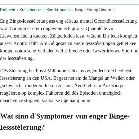
Doheem
Krankheeten a Konditiounen
Binge Eating Disorder
Eng Binge-Iessstéierung ass eng sérieux mental Gesondheetsstéierung
wou Dir ëmmer erëm ongewéinlech grouss Quantitéite vu
Liewensmëttel a kuerzen Zäitperioden iesst, wärend Dir Iech komplett
ausser Kontroll fillt. Am Géigesaz zu anere Iessstéierungen gëtt et kee
kompensatoresche Verhalen wéi Erbreche oder iwwerdriwwe Sport no
der Iessstéierung.
Dës Stéierung beaflosst Millioune Leit a ass eigentlech déi heefegst
Iessstéierung an den USA. Et geet net ëm de Mangel un Wëllen oder
„schwaach“ ronderëm Iessen ze sinn. Äert Gehir an Äre Kierper
reagéieren op komplex Faktoren déi dës Episoden onméiglech
maachen ze stoppen, soubal se ugefaang hunn.
Wat sinn d'Symptomer vun enger Binge-
Iessstéierung?