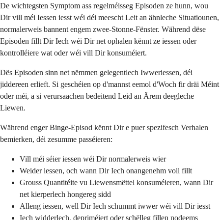
De wichtegsten Symptom ass regelméisseg Episoden ze hunn, wou
Dir vill méi Iessen iesst wéi déi meescht Leit an ähnleche Situatiounen,
normalerweis bannent engem zwee-Stonne-Fënster. Während dëse
Episoden fillt Dir Iech wéi Dir net ophalen kënnt ze iessen oder
kontrolléiere wat oder wéi vill Dir konsuméiert.
Dës Episoden sinn net nëmmen gelegentlech Iwweriessen, déi
jiddereen erlieft. Si geschéien op d'mannst eemol d'Woch fir dräi Méint
oder méi, a si verursaachen bedeitend Leid an Ärem deegleche
Liewen.
Während enger Binge-Episod kënnt Dir e puer spezifesch Verhalen
bemierken, déi zesumme passéieren:
Vill méi séier iessen wéi Dir normalerweis wier
Weider iessen, och wann Dir Iech onangenehm voll fillt
Grouss Quantitéite vu Liewensmëttel konsuméieren, wann Dir
net kierperlech hongereg sidd
Alleng iessen, well Dir Iech schummt iwwer wéi vill Dir iesst
Iech widderlech, depriméiert oder schëlleg fillen nodeems