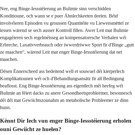
Nee, eng Binge-Iessstéierung an Bulimie sinn verschidden
Konditioune, och wann se e puer Ähnlechkeeten deelen. Béid
involvéieren Episoden vu groussen Quantitéite vu Liewensmëttel ze
iessen wärend se sech ausser Kontroll fillen. Awer Leit mat Bulimie
engagéieren sech regelméisseg an kompensatoresche Verhalen wéi
Erbreche, Laxativverbrauch oder iwwerdriwwe Sport fir d'Binge „gutt
ze maachen“, wärend Leit mat enger Binge-Iessstéierung dat net
maachen.
Dësen Ënnerscheed ass bedeitend well et souwuel déi kierperlech
Komplikatiounen wéi och d'Behandlungsansätz fir all Bedingung
beaflosst. Eng Binge-Iessstéierung ass eigentlech méi heefeg wéi
Bulimie an féiert dacks zu anere Gesondheetsprobleemer, besonnesch
déi déi mat Gewiichtszounahm an metabolische Probleemer ze dinn
hunn.
Kënnt Dir Iech vun enger Binge-Iessstéierung erholen
ouni Gewiicht ze huelen?