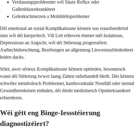
Verdauungsprobleemer wéi Säure Reflux oder
Gallenblasenkrankheet
Gelenkschmerzen a Mobilitéitsproblemer
Déi emotional an sozial Komplikatioune kënnen sou erausfuerdernd
sinn wéi déi kierperlech. Vill Leit erliewen ëmmer méi Isolatioun,
Depressioun an Angscht, wéi déi Stéierung progresséiert.
Aarbechtsleeschtung, Bezéiungen an allgemeng Liewenszufriedenheet
leiden dacks.
Séier, awer sérieux Komplikatioune kënnen optrieden, besonnesch
wann déi Stéierung iwwer laang Zäiten onbehandelt bleift. Dës kënnen
schwéier metabolesch Probleemer, kardiovaskulär Noutfäll oder mental
Gesondheetskrisen enthalen, déi direkt medizinesch Opmierksamkeet
erfuerderen.
Wéi gëtt eng Binge-Iessstéierung
diagnostizéiert?