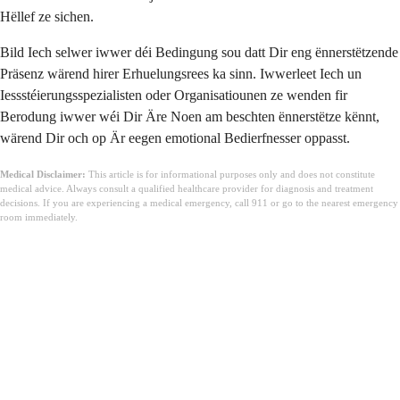
Hëllef ze sichen.
Bild Iech selwer iwwer déi Bedingung sou datt Dir eng ënnerstëtzende
Präsenz wärend hirer Erhuelungsrees ka sinn. Iwwerleet Iech un
Iessstéierungsspezialisten oder Organisatiounen ze wenden fir
Berodung iwwer wéi Dir Äre Noen am beschten ënnerstëtze kënnt,
wärend Dir och op Är eegen emotional Bedierfnesser oppasst.
Medical Disclaimer:
This article is for informational purposes only and does not constitute
medical advice. Always consult a qualified healthcare provider for diagnosis and treatment
decisions. If you are experiencing a medical emergency, call 911 or go to the nearest emergency
room immediately.