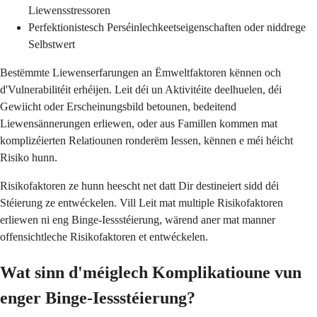
Liewensstressoren
Perfektionistesch Perséinlechkeetseigenschaften oder niddrege
Selbstwert
Bestëmmte Liewenserfarungen an Ëmweltfaktoren kënnen och
d'Vulnerabilitéit erhéijen. Leit déi un Aktivitéite deelhuelen, déi
Gewiicht oder Erscheinungsbild betounen, bedeitend
Liewensännerungen erliewen, oder aus Famillen kommen mat
komplizéierten Relatiounen ronderëm Iessen, kënnen e méi héicht
Risiko hunn.
Risikofaktoren ze hunn heescht net datt Dir destineiert sidd déi
Stéierung ze entwéckelen. Vill Leit mat multiple Risikofaktoren
erliewen ni eng Binge-Iessstéierung, wärend aner mat manner
offensichtleche Risikofaktoren et entwéckelen.
Wat sinn d'méiglech Komplikatioune vun
enger Binge-Iessstéierung?