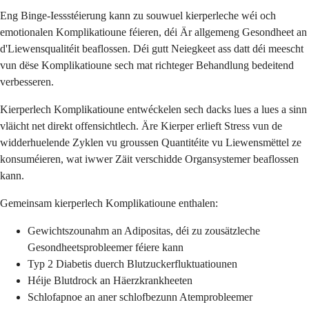
Eng Binge-Iessstéierung kann zu souwuel kierperleche wéi och
emotionalen Komplikatioune féieren, déi Är allgemeng Gesondheet an
d'Liewensqualitéit beaflossen. Déi gutt Neiegkeet ass datt déi meescht
vun dëse Komplikatioune sech mat richteger Behandlung bedeitend
verbesseren.
Kierperlech Komplikatioune entwéckelen sech dacks lues a lues a sinn
vläicht net direkt offensichtlech. Äre Kierper erlieft Stress vun de
widderhuelende Zyklen vu groussen Quantitéite vu Liewensmëttel ze
konsuméieren, wat iwwer Zäit verschidde Organsystemer beaflossen
kann.
Gemeinsam kierperlech Komplikatioune enthalen:
Gewichtszounahm an Adipositas, déi zu zousätzleche
Gesondheetsprobleemer féiere kann
Typ 2 Diabetis duerch Blutzuckerfluktuatiounen
Héije Blutdrock an Häerzkrankheeten
Schlofapnoe an aner schlofbezunn Atemprobleemer