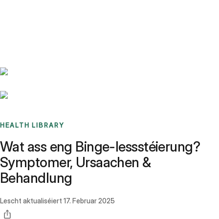
Benchmarks
Stories
FAQ
Sign up / Log in
HEALTH LIBRARY
Wat ass eng Binge-Iessstéierung?
Symptomer, Ursaachen &
Behandlung
Lescht aktualiséiert
17. Februar 2025