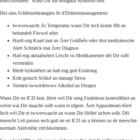
duerchzehalen" wann Dir dat Brugada Syndrom hutt.
Hei sinn Schlësselstrategien fir d'Doheemmanagement:
Iwwerwaacht Är Temperatur wann Dir Iech krank fillt an
behandelt Fiwwel séier
Huelt eng Kaart mat an Ärer Geldbéis oder drot medizinesche
Alert Schmëck mat Ärer Diagnos
Halt eng aktualiséiert Lëscht vu Medikamenter déi Dir sollt
vermeiden
Bleift hydratéiert an halt eng gutt Ernärung
Kritt genuch Schlof an managt Stress
Vermeit iwwerdriwwe Alkohol an Drogen
Wann Dir en ICD hutt, léiert wéi Dir seng Funktioun kontrolléiert an
wësst wat Dir maache sollt wann et ofgeet. Äert Apparatteam léiert
Iech wéi Dir et iwwerwaacht an wann Dir Hëllef sichen sollt. Déi
meescht Leit passen sech gutt un en ICD un a kënnen zu de meeschte
normale Aktivitéite zréckkommen.