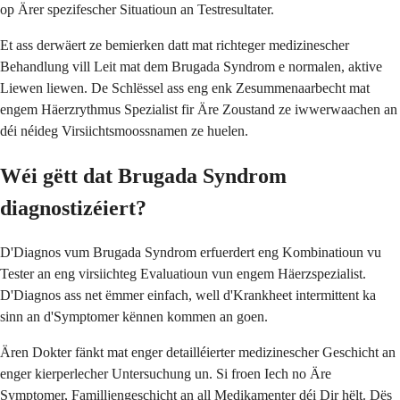
op Ärer spezifescher Situatioun an Testresultater.
Et ass derwäert ze bemierken datt mat richteger medizinescher
Behandlung vill Leit mat dem Brugada Syndrom e normalen, aktive
Liewen liewen. De Schlëssel ass eng enk Zesummenaarbecht mat
engem Häerzrythmus Spezialist fir Äre Zoustand ze iwwerwaachen an
déi néideg Virsiichtsmoossnamen ze huelen.
Wéi gëtt dat Brugada Syndrom
diagnostizéiert?
D'Diagnos vum Brugada Syndrom erfuerdert eng Kombinatioun vu
Tester an eng virsiichteg Evaluatioun vun engem Häerzspezialist.
D'Diagnos ass net ëmmer einfach, well d'Krankheet intermittent ka
sinn an d'Symptomer kënnen kommen an goen.
Ären Dokter fänkt mat enger detailléierter medizinescher Geschicht an
enger kierperlecher Untersuchung un. Si froen Iech no Äre
Symptomer, Familljengeschicht an all Medikamenter déi Dir hëlt. Dës