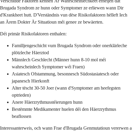
Verschidde Faktoren kënnen Är Wahrscheinlechkeet erhéijen dat
Brugada Syndrom ze hunn oder Symptomer ze erliewen wann Dir
d'Krankheet hutt. D'Verständnis vun dëse Risikofaktoren hëlleft Iech
an Ärem Dokter Är Situatioun méi genee ze bewäerten.
Déi primär Risikofaktoren enthalen:
Familljengeschicht vum Brugada Syndrom oder onerklärleche
plötzleche Häerztod
Männlech Geschlecht (Männer hunn 8-10 mol méi
wahrscheinlech Symptomer wéi Fraen)
Asiatesch Ofstammung, besonnesch Südostasiatesch oder
japanesch Hierkonft
Alter tëscht 30-50 Joer (wann d'Symptomer am heefegsten
optrieden)
Anere Häerzrythmusstéierungen hunn
Bestëmmte Medikamenter huelen déi den Häerzrythmus
beaflossen
Interessanterweis, och wann Frae d'Brugada Genmutatioun vererwen a