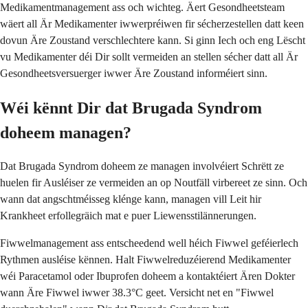
Medikamentmanagement ass och wichteg. Äert Gesondheetsteam
wäert all Är Medikamenter iwwerpréiwen fir sécherzestellen datt keen
dovun Äre Zoustand verschlechtere kann. Si ginn Iech och eng Lëscht
vu Medikamenter déi Dir sollt vermeiden an stellen sécher datt all Är
Gesondheetsversuerger iwwer Äre Zoustand informéiert sinn.
Wéi kënnt Dir dat Brugada Syndrom
doheem managen?
Dat Brugada Syndrom doheem ze managen involvéiert Schrëtt ze
huelen fir Ausléiser ze vermeiden an op Noutfäll virbereet ze sinn. Och
wann dat angschtméisseg klénge kann, managen vill Leit hir
Krankheet erfollegräich mat e puer Liewensstilännerungen.
Fiwwelmanagement ass entscheedend well héich Fiwwel geféierlech
Rythmen ausléise kënnen. Halt Fiwwelreduzéierend Medikamenter
wéi Paracetamol oder Ibuprofen doheem a kontaktéiert Ären Dokter
wann Äre Fiwwel iwwer 38.3°C geet. Versicht net en "Fiwwel