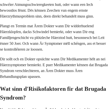
schwéier Atmungsschwieregkeeten hutt, oder wann een Iech
bewosstlos fënnt. Dës kënnen Zeechen vun engem ernste
Häerzrythmusproblem sinn, deen direkt behandelt muss ginn.
Plangt en Termin mat Ärem Dokter wann Dir widderhuelend
Häerzklopfen, dacks Schwindel bemierkt, oder wann Dir eng
Familljengeschicht vu plötzleche Häerztod hutt, besonnesch bei Leit
ënner 50 Joer. Och wann Är Symptomer mëll schéngen, ass et besser
se kontrolléieren ze loossen.
Dir sollt och en Dokter opsiichte wann Dir Medikamenter hëlt an nei
Häerzsymptomer bemierkt. E puer Medikamenter kënnen dat Brugada
Syndrom verschlechteren, an Ären Dokter muss Ären
Behandlungsplan upassen.
Wat sinn d'Risikofaktoren fir dat Brugada
Syndrom?