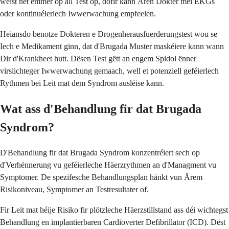
weist net ëmmer op all Test op, dofir kann Ären Dokter méi EKGs
oder kontinuéierlech Iwwerwachung empfeelen.
Heiansdo benotze Dokteren e Drogenherausfuerderungstest wou se
Iech e Medikament ginn, dat d'Brugada Muster maskéiere kann wann
Dir d'Krankheet hutt. Dësen Test gëtt an engem Spidol ënner
virsiichteger Iwwerwachung gemaach, well et potenziell geféierlech
Rythmen bei Leit mat dem Syndrom ausléise kann.
Wat ass d'Behandlung fir dat Brugada
Syndrom?
D'Behandlung fir dat Brugada Syndrom konzentréiert sech op
d'Verhënnerung vu geféierleche Häerzrythmen an d'Managment vu
Symptomer. De spezifesche Behandlungsplan hänkt vun Ärem
Risikoniveau, Symptomer an Testresultater of.
Fir Leit mat héije Risiko fir plötzleche Häerzstillstand ass déi wichtegst
Behandlung en implantierbaren Cardioverter Defibrillator (ICD). Dëst