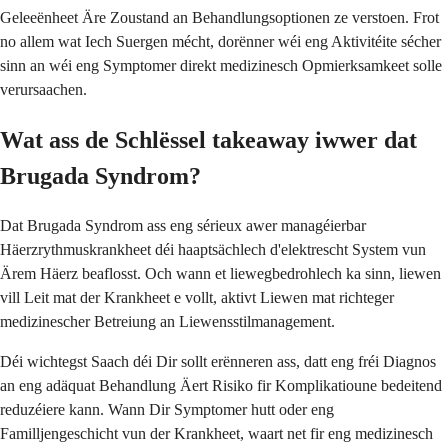
Geleeënheet Äre Zoustand an Behandlungsoptionen ze verstoen. Frot
no allem wat Iech Suergen mécht, dorënner wéi eng Aktivitéite sécher
sinn an wéi eng Symptomer direkt medizinesch Opmierksamkeet solle
verursaachen.
Wat ass de Schlëssel takeaway iwwer dat
Brugada Syndrom?
Dat Brugada Syndrom ass eng sérieux awer managéierbar
Häerzrythmuskrankheet déi haaptsächlech d'elektrescht System vun
Ärem Häerz beaflosst. Och wann et liewegbedrohlech ka sinn, liewen
vill Leit mat der Krankheet e vollt, aktivt Liewen mat richteger
medizinescher Betreiung an Liewensstilmanagement.
Déi wichtegst Saach déi Dir sollt erënneren ass, datt eng fréi Diagnos
an eng adäquat Behandlung Äert Risiko fir Komplikatioune bedeitend
reduzéiere kann. Wann Dir Symptomer hutt oder eng
Familljengeschicht vun der Krankheet, waart net fir eng medizinesch