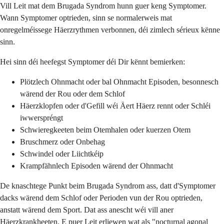
Vill Leit mat dem Brugada Syndrom hunn guer keng Symptomer.
Wann Symptomer optrieden, sinn se normalerweis mat
onregelméissege Häerzrythmen verbonnen, déi zimlech sérieux kënne
sinn.
Hei sinn déi heefegst Symptomer déi Dir kënnt bemierken:
Plötzlech Ohnmacht oder bal Ohnmacht Episoden, besonnesch
wärend der Rou oder dem Schlof
Häerzklopfen oder d'Gefill wéi Äert Häerz rennt oder Schléi
iwwerspréngt
Schwieregkeeten beim Otemhalen oder kuerzen Otem
Bruschmerz oder Onbehag
Schwindel oder Liichtkéip
Krampfähnlech Episoden wärend der Ohnmacht
De knaschtege Punkt beim Brugada Syndrom ass, datt d'Symptomer
dacks wärend dem Schlof oder Perioden vun der Rou optrieden,
anstatt wärend dem Sport. Dat ass anescht wéi vill aner
Häerzkrankheeten. E puer Leit erliewen wat als "nocturnal agonal