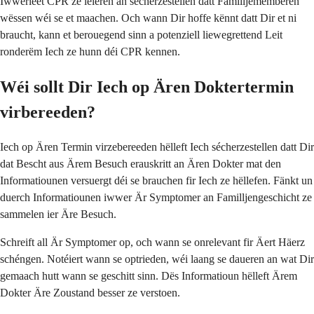
Iwwerleet CPR ze léieren an sécherzestellen datt Familljememberen
wëssen wéi se et maachen. Och wann Dir hoffe kënnt datt Dir et ni
braucht, kann et berouegend sinn a potenziell liewegrettend Leit
ronderëm Iech ze hunn déi CPR kennen.
Wéi sollt Dir Iech op Ären Doktertermin
virbereeden?
Iech op Ären Termin virzebereeden hëlleft Iech sécherzestellen datt Dir
dat Bescht aus Ärem Besuch erauskritt an Ären Dokter mat den
Informatiounen versuergt déi se brauchen fir Iech ze hëllefen. Fänkt un
duerch Informatiounen iwwer Är Symptomer an Familljengeschicht ze
sammelen ier Äre Besuch.
Schreift all Är Symptomer op, och wann se onrelevant fir Äert Häerz
schéngen. Notéiert wann se optrieden, wéi laang se daueren an wat Dir
gemaach hutt wann se geschitt sinn. Dës Informatioun hëlleft Ärem
Dokter Äre Zoustand besser ze verstoen.