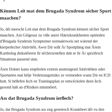
Kënnen Leit mat dem Brugada Syndrom sécher Sport
maachen?
Jo, déi meescht Leit mat dem Brugada Syndrom kënnen sécher Sport
maachen. Am Géigesaz zu ville anere Häerzkrankheeten optrieden
d'Brugada Syndrom Symptomer normalerweis net wärend der
kierperlecher Aktivitéit. Awer Dir sollt Är Sportpläng mat Ärem
Kardiolog diskutéieren fir sécherzestellen datt se fir Är spezifesch
Situatioun passend sinn.
Ären Dokter kann empfeelen extrem anstrengend Aktivitéiten oder
Sportarten mat héije Verletzungsrisiko ze vermeiden wann Dir en ICD
hutt. Si hëllefen Iech en Trainingsplan ze entwéckelen deen Iech
gesond hält an d'Risiken miniméiert.
Ass dat Brugada Syndrom ierflech?
Jo, dat Brugada Syndrom ass eng genetesch Krankheet déi vu den