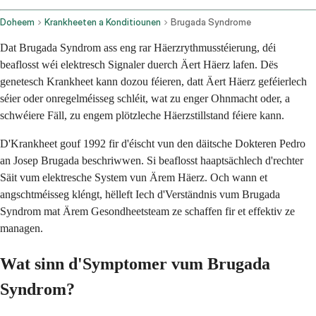
Doheem
Krankheeten a Konditiounen
Brugada Syndrome
Dat Brugada Syndrom ass eng rar Häerzrythmusstéierung, déi
beaflosst wéi elektresch Signaler duerch Äert Häerz lafen. Dës
genetesch Krankheet kann dozou féieren, datt Äert Häerz geféierlech
séier oder onregelméisseg schléit, wat zu enger Ohnmacht oder, a
schwéiere Fäll, zu engem plötzleche Häerzstillstand féiere kann.
D'Krankheet gouf 1992 fir d'éischt vun den däitsche Dokteren Pedro
an Josep Brugada beschriwwen. Si beaflosst haaptsächlech d'rechter
Säit vum elektresche System vun Ärem Häerz. Och wann et
angschtméisseg kléngt, hëlleft Iech d'Verständnis vum Brugada
Syndrom mat Ärem Gesondheetsteam ze schaffen fir et effektiv ze
managen.
Wat sinn d'Symptomer vum Brugada
Syndrom?