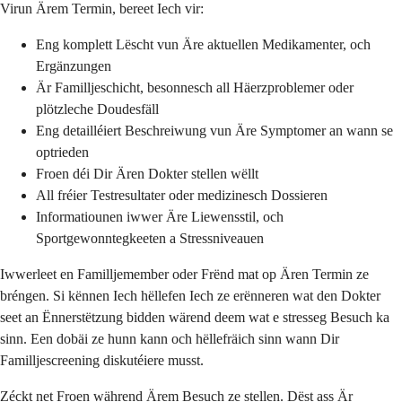
Virun Ärem Termin, bereet Iech vir:
Eng komplett Lëscht vun Äre aktuellen Medikamenter, och
Ergänzungen
Är Familljeschicht, besonnesch all Häerzproblemer oder
plötzleche Doudesfäll
Eng detailléiert Beschreiwung vun Äre Symptomer an wann se
optrieden
Froen déi Dir Ären Dokter stellen wëllt
All fréier Testresultater oder medizinesch Dossieren
Informatiounen iwwer Äre Liewensstil, och
Sportgewonntegkeeten a Stressniveauen
Iwwerleet en Familljemember oder Frënd mat op Ären Termin ze
bréngen. Si kënnen Iech hëllefen Iech ze erënneren wat den Dokter
seet an Ënnerstëtzung bidden wärend deem wat e stresseg Besuch ka
sinn. Een dobäi ze hunn kann och hëllefräich sinn wann Dir
Familljescreening diskutéiere musst.
Zéckt net Froen während Ärem Besuch ze stellen. Dëst ass Är