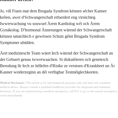
Jo, vill Fraen mat dem Brugada Syndrom kënnen sécher Kanner
kréien, awer d'Schwangerschaft erfuerdert eng virsiichteg
Iwwerwachung vu souwuel Ärem Kardiolog wéi och Ärem
Gynäkolog. D'hormonal Ännerungen wärend der Schwangerschaft
kënnen tatsächlech e gewëssen Schutz géint Brugada Syndrom
Symptomer ubidden.
Äert medizinescht Team wäert Iech wärend der Schwangerschaft an
der Gebuert genau iwwerwaachen. Si diskutéieren och genetesch
Berodung fir Iech ze hëllefen d'Risike ze verstoen d'Krankheet un Är
Kanner weiderzeginn an déi verfügbar Testméiglechkeeten.
Medical Disclaimer:
This article is for informational purposes only and does not constitute
medical advice. Always consult a qualified healthcare provider for diagnosis and treatment
decisions. If you are experiencing a medical emergency, call 911 or go to the nearest emergency
room immediately.