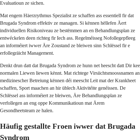
Evaluatioun ze sichen.
Mat engem Häerzrythmus Spezialist ze schaffen ass essentiell fir dat
Brugada Syndrom effektiv ze managen. Si kënnen hëllefen Äert
individuellen Risikoniveau ze bestëmmen an en Behandlungsplan ze
entwéckelen deen richteg fir Iech ass. Regelméisseg Nofollegepfleeg
an informéiert iwwer Äre Zoustand ze bleiwen sinn Schlëssel fir e
erfollegräicht Management.
Denkt drun datt dat Brugada Syndrom ze hunn net heescht datt Dir kee
normalen Liewen liewen kënnt. Mat richtege Virsiichtsmoossnamen an
medizinescher Betreiung kënnen déi meescht Leit mat der Krankheet
schaffen, Sport maachen an hir üblech Aktivitéite genéissen. De
Schlëssel ass informéiert ze bleiwen, Äre Behandlungsplan ze
verfollegen an eng oppe Kommunikatioun mat Ärem
Gesondheetsteam ze halen.
Häufig gestallte Froen iwwer dat Brugada
Syndrom