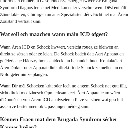
Informéiert ëmmer all Gesondheetsversuerger iwwer Är Brugada
Syndrom Diagnos ier se nei Medikamenter verschreiwen. Dëst enthält
Zänndokteren, Chirurgen an aner Spezialisten déi vläicht net mat Ärem
Zoustand vertraut sinn.
Wat soll ech maachen wann mäin ICD ofgeet?
Wann Ären ICD en Schock liwwert, versicht roueg ze bleiwen an
direkt ze sëtzen oder ze leien. De Schock bedeit datt Äert Apparat en
geféierleche Häerzrythmus entdeckt an behandelt huet. Kontaktéiert
Ären Dokter oder Apparatklinik direkt fir de Schock ze mellen an en
Nofolgetermin ze plangen.
Wann Dir méi Schocken kritt oder Iech no engem Schock net gutt fillt,
sicht direkt medizinesch Opmierksamkeet. Äert Apparatteam wäert
d'Donnéeën vun Ärem ICD analyséieren fir ze verstoen wat geschitt
ass an ze bestëmmen ob Upassungen néideg sinn.
Kënnen Fraen mat dem Brugada Syndrom sécher
Kanner kréien?