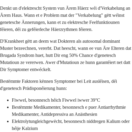
Denkt un d'elektrescht System vun Ärem Häerz wéi d'Verkabelung an
Ärem Haus. Wann et e Problem mat der "Verkabelung" gëtt wéinst
genetesche Ännerungen, kann et zu elektresche Feelfunktiounen
féieren, déi zu geféierleche Häerzrythmen féieren.
D'Krankheet gëtt an deem wat Dokteren als autosomal dominant
Muster bezeechnen, vererbt. Dat heescht, wann ee vun Äre Elteren dat
Brugada Syndrom huet, hutt Dir eng 50% Chance d'genetesch
Mutatioun ze vererwen. Awer d'Mutatioun ze hunn garantéiert net datt
Dir Symptomer entwéckelt.
Bestëmmte Faktoren kënnen Symptomer bei Leit ausléisen, déi
d'genetesch Prädisponéierung hunn:
Fiwwel, besonnesch héich Fiwwel iwwer 39°C
Bestëmmte Medikamenter, besonnesch e puer Antiarrhythmie
Medikamenter, Antidepressiva an Anästhesien
Elektrolytungleichgewëcht, besonnesch niddregen Kalium oder
héije Kalzium