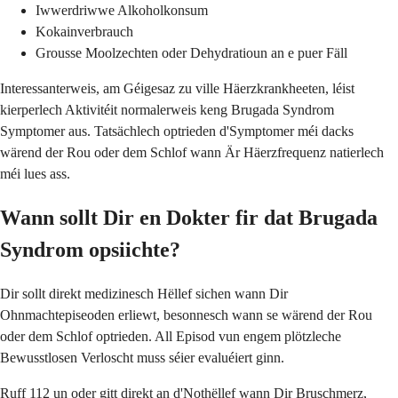
Iwwerdriwwe Alkoholkonsum
Kokainverbrauch
Grousse Moolzechten oder Dehydratioun an e puer Fäll
Interessanterweis, am Géigesaz zu ville Häerzkrankheeten, léist
kierperlech Aktivitéit normalerweis keng Brugada Syndrom
Symptomer aus. Tatsächlech optrieden d'Symptomer méi dacks
wärend der Rou oder dem Schlof wann Är Häerzfrequenz natierlech
méi lues ass.
Wann sollt Dir en Dokter fir dat Brugada
Syndrom opsiichte?
Dir sollt direkt medizinesch Hëllef sichen wann Dir
Ohnmachtepiseoden erliewt, besonnesch wann se wärend der Rou
oder dem Schlof optrieden. All Episod vun engem plötzleche
Bewusstlosen Verloscht muss séier evaluéiert ginn.
Ruff 112 un oder gitt direkt an d'Nothëllef wann Dir Bruschmerz,