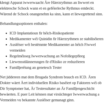
klengt Apparat iwwerwaacht Äre Häerzrythmus an liwwert en
elektresche Schock wann et en geféierleche Rythmus entdeckt.
Wärend de Schock onangenehm ka sinn, kann et liewegrettend sinn.
Behandlungsoptionen enthalen:
ICD Implantatioun fir héich-Risikopatiente
Medikamenter wéi Quinidin fir Häerzrythmen ze stabiliséieren
Ausléiser wéi bestëmmte Medikamenter an héich Fiwwel
vermeiden
Regelméisseg Iwwerwachung an Nofollegepfleeg
Liewensstilännerungen fir d'Risiko ze reduzéieren
Familljeréiung an genetesch Tester
Net jiddereen mat dem Brugada Syndrom brauch en ICD. Ären
Dokter wäert Äert individuellen Risiko baséiert op Faktoren wéi ob
Dir Symptomer hat, Är Testresultater an Är Familljengeschicht
bewäerten. E puer Leit kënnen mat virsiichteger Iwwerwachung a
Vermeiden vu bekannte Ausléiser gemanagt ginn.