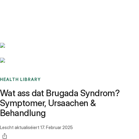
Benchmarks
Stories
FAQ
Sign up / Log in
HEALTH LIBRARY
Wat ass dat Brugada Syndrom?
Symptomer, Ursaachen &
Behandlung
Lescht aktualiséiert
17. Februar 2025