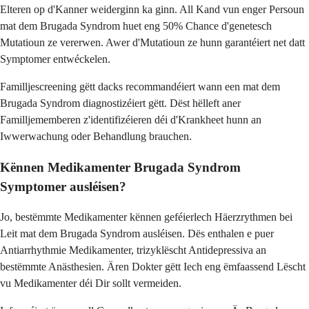
Elteren op d'Kanner weiderginn ka ginn. All Kand vun enger Persoun
mat dem Brugada Syndrom huet eng 50% Chance d'genetesch
Mutatioun ze vererwen. Awer d'Mutatioun ze hunn garantéiert net datt
Symptomer entwéckelen.
Familljescreening gëtt dacks recommandéiert wann een mat dem
Brugada Syndrom diagnostizéiert gëtt. Dëst hëlleft aner
Familljememberen z'identifizéieren déi d'Krankheet hunn an
Iwwerwachung oder Behandlung brauchen.
Kënnen Medikamenter Brugada Syndrom
Symptomer ausléisen?
Jo, bestëmmte Medikamenter kënnen geféierlech Häerzrythmen bei
Leit mat dem Brugada Syndrom ausléisen. Dës enthalen e puer
Antiarrhythmie Medikamenter, trizyklëscht Antidepressiva an
bestëmmte Anästhesien. Ären Dokter gëtt Iech eng ëmfaassend Lëscht
vu Medikamenter déi Dir sollt vermeiden.