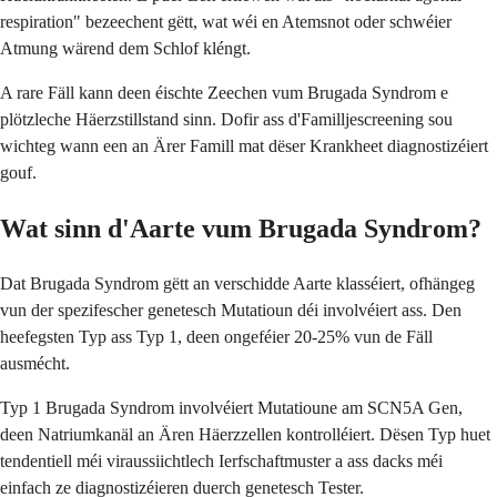
respiration" bezeechent gëtt, wat wéi en Atemsnot oder schwéier
Atmung wärend dem Schlof kléngt.
A rare Fäll kann deen éischte Zeechen vum Brugada Syndrom e
plötzleche Häerzstillstand sinn. Dofir ass d'Familljescreening sou
wichteg wann een an Ärer Famill mat dëser Krankheet diagnostizéiert
gouf.
Wat sinn d'Aarte vum Brugada Syndrom?
Dat Brugada Syndrom gëtt an verschidde Aarte klasséiert, ofhängeg
vun der spezifescher genetesch Mutatioun déi involvéiert ass. Den
heefegsten Typ ass Typ 1, deen ongeféier 20-25% vun de Fäll
ausmécht.
Typ 1 Brugada Syndrom involvéiert Mutatioune am SCN5A Gen,
deen Natriumkanäl an Ären Häerzzellen kontrolléiert. Dësen Typ huet
tendentiell méi viraussiichtlech Ierfschaftmuster a ass dacks méi
einfach ze diagnostizéieren duerch genetesch Tester.