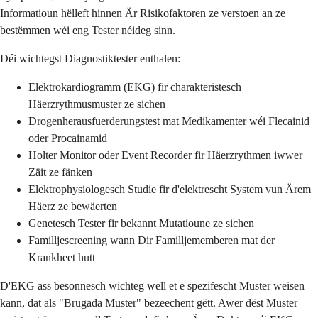
Informatioun hëlleft hinnen Är Risikofaktoren ze verstoen an ze
bestëmmen wéi eng Tester néideg sinn.
Déi wichtegst Diagnostiktester enthalen:
Elektrokardiogramm (EKG) fir charakteristesch
Häerzrythmusmuster ze sichen
Drogenherausfuerderungstest mat Medikamenter wéi Flecainid
oder Procainamid
Holter Monitor oder Event Recorder fir Häerzrythmen iwwer
Zäit ze fänken
Elektrophysiologesch Studie fir d'elektrescht System vun Ärem
Häerz ze bewäerten
Genetesch Tester fir bekannt Mutatioune ze sichen
Familljescreening wann Dir Familljememberen mat der
Krankheet hutt
D'EKG ass besonnesch wichteg well et e spezifescht Muster weisen
kann, dat als "Brugada Muster" bezeechent gëtt. Awer dëst Muster