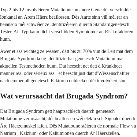
Typ 2 bis 12 involvéieren Mutatioune an anere Gene déi verschidde
Ionkanäl an Ärem Häerz beaflossen. Dës Aarte sinn vill méi rar an
heiansdo méi schwéier ze identifizéieren duerch Standardgenetesch
Tester. All Typ kann liicht verschidden Symptomer an Risikofaktoren
hunn.
Awer et ass wichteg ze wëssen, datt bis zu 70% vun de Leit mat dem
Brugada Syndrom keng identifizierbar genetesch Mutatioun mat
aktuellen Testmethoden hunn. Dat heescht net datt d'Krankheet
manner real oder sérieux ass - et heescht just datt d'Wëssenschaftler
nach ëmmer all genetesch Faktoren entdecken déi involvéiert sinn.
Wat verursaacht dat Brugada Syndrom?
Dat Brugada Syndrom gëtt haaptsächlech duerch genetesch
Mutatioune verursaacht, déi beaflossen wéi elektresch Signaler duerch
Äre Häerzemuskel lafen. Dës Mutatioune stéieren de normale Flow vu
Natrium-, Kalzium- oder Kaliumionen duerch Är Häerzzellen.