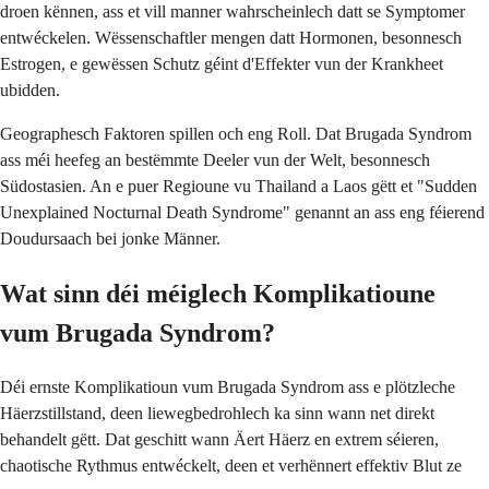
droen kënnen, ass et vill manner wahrscheinlech datt se Symptomer
entwéckelen. Wëssenschaftler mengen datt Hormonen, besonnesch
Estrogen, e gewëssen Schutz géint d'Effekter vun der Krankheet
ubidden.
Geographesch Faktoren spillen och eng Roll. Dat Brugada Syndrom
ass méi heefeg an bestëmmte Deeler vun der Welt, besonnesch
Südostasien. An e puer Regioune vu Thailand a Laos gëtt et "Sudden
Unexplained Nocturnal Death Syndrome" genannt an ass eng féierend
Doudursaach bei jonke Männer.
Wat sinn déi méiglech Komplikatioune
vum Brugada Syndrom?
Déi ernste Komplikatioun vum Brugada Syndrom ass e plötzleche
Häerzstillstand, deen liewegbedrohlech ka sinn wann net direkt
behandelt gëtt. Dat geschitt wann Äert Häerz en extrem séieren,
chaotische Rythmus entwéckelt, deen et verhënnert effektiv Blut ze