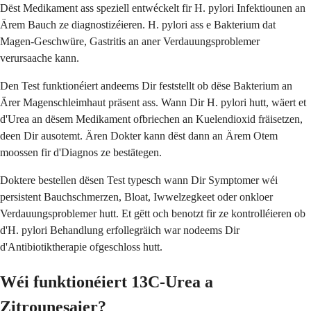
Dëst Medikament ass speziell entwéckelt fir H. pylori Infektiounen an
Ärem Bauch ze diagnostizéieren. H. pylori ass e Bakterium dat
Magen-Geschwüre, Gastritis an aner Verdauungsproblemer
verursaache kann.
Den Test funktionéiert andeems Dir feststellt ob dëse Bakterium an
Ärer Magenschleimhaut präsent ass. Wann Dir H. pylori hutt, wäert et
d'Urea an dësem Medikament ofbriechen an Kuelendioxid fräisetzen,
deen Dir ausotemt. Ären Dokter kann dëst dann an Ärem Otem
moossen fir d'Diagnos ze bestätegen.
Doktere bestellen dësen Test typesch wann Dir Symptomer wéi
persistent Bauchschmerzen, Bloat, Iwwelzegkeet oder onkloer
Verdauungsproblemer hutt. Et gëtt och benotzt fir ze kontrolléieren ob
d'H. pylori Behandlung erfollegräich war nodeems Dir
d'Antibiotiktherapie ofgeschloss hutt.
Wéi funktionéiert 13C-Urea a
Zitrounesaier?