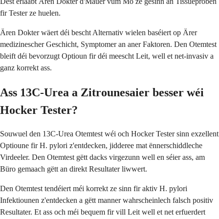
Dëst erlaabt Ären Dokter d'Mauer vum Mo ze gesinn an Tissueproben
fir Tester ze huelen.
Ären Dokter wäert déi bescht Alternativ wielen baséiert op Ärer
medizinescher Geschicht, Symptomer an aner Faktoren. Den Otemtest
bleift déi bevorzugt Optioun fir déi meescht Leit, well et net-invasiv a
ganz korrekt ass.
Ass 13C-Urea a Zitrounesaier besser wéi
Hocker Tester?
Souwuel den 13C-Urea Otemtest wéi och Hocker Tester sinn exzellent
Optioune fir H. pylori z'entdecken, jidderee mat ënnerschiddleche
Virdeeler. Den Otemtest gëtt dacks virgezunn well en séier ass, am
Büro gemaach gëtt an direkt Resultater liwwert.
Den Otemtest tendéiert méi korrekt ze sinn fir aktiv H. pylori
Infektiounen z'entdecken a gëtt manner wahrscheinlech falsch positiv
Resultater. Et ass och méi bequem fir vill Leit well et net erfuerdert