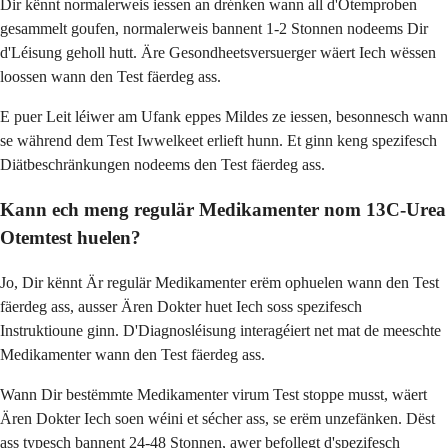
Dir kënnt normalerweis iessen an drénken wann all d'Otemproben
gesammelt goufen, normalerweis bannent 1-2 Stonnen nodeems Dir
d'Léisung geholl hutt. Äre Gesondheetsversuerger wäert Iech wëssen
loossen wann den Test fäerdeg ass.
E puer Leit léiwer am Ufank eppes Mildes ze iessen, besonnesch wann
se während dem Test Iwwelkeet erlieft hunn. Et ginn keng spezifesch
Diätbeschränkungen nodeems den Test fäerdeg ass.
Kann ech meng regulär Medikamenter nom 13C-Urea
Otemtest huelen?
Jo, Dir kënnt Är regulär Medikamenter erëm ophuelen wann den Test
fäerdeg ass, ausser Ären Dokter huet Iech soss spezifesch
Instruktioune ginn. D'Diagnosléisung interagéiert net mat de meeschte
Medikamenter wann den Test fäerdeg ass.
Wann Dir bestëmmte Medikamenter virum Test stoppe musst, wäert
Ären Dokter Iech soen wéini et sécher ass, se erëm unzefänken. Dëst
ass typesch bannent 24-48 Stonnen, awer befollegt d'spezifesch