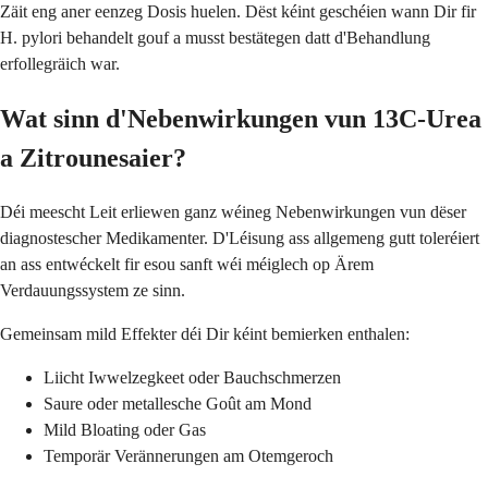
Zäit eng aner eenzeg Dosis huelen. Dëst kéint geschéien wann Dir fir
H. pylori behandelt gouf a musst bestätegen datt d'Behandlung
erfollegräich war.
Wat sinn d'Nebenwirkungen vun 13C-Urea
a Zitrounesaier?
Déi meescht Leit erliewen ganz wéineg Nebenwirkungen vun dëser
diagnostescher Medikamenter. D'Léisung ass allgemeng gutt toleréiert
an ass entwéckelt fir esou sanft wéi méiglech op Ärem
Verdauungssystem ze sinn.
Gemeinsam mild Effekter déi Dir kéint bemierken enthalen:
Liicht Iwwelzegkeet oder Bauchschmerzen
Saure oder metallesche Goût am Mond
Mild Bloating oder Gas
Temporär Verännerungen am Otemgeroch