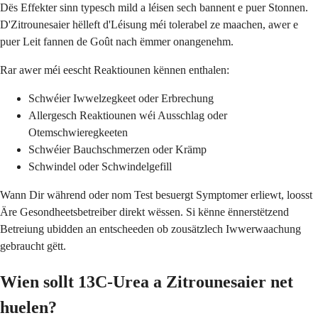
Dës Effekter sinn typesch mild a léisen sech bannent e puer Stonnen.
D'Zitrounesaier hëlleft d'Léisung méi tolerabel ze maachen, awer e
puer Leit fannen de Goût nach ëmmer onangenehm.
Rar awer méi eescht Reaktiounen kënnen enthalen:
Schwéier Iwwelzegkeet oder Erbrechung
Allergesch Reaktiounen wéi Ausschlag oder
Otemschwieregkeeten
Schwéier Bauchschmerzen oder Krämp
Schwindel oder Schwindelgefill
Wann Dir während oder nom Test besuergt Symptomer erliewt, loosst
Äre Gesondheetsbetreiber direkt wëssen. Si kënne ënnerstëtzend
Betreiung ubidden an entscheeden ob zousätzlech Iwwerwaachung
gebraucht gëtt.
Wien sollt 13C-Urea a Zitrounesaier net
huelen?