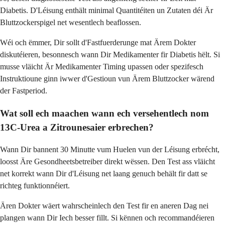
Diabetis. D'Léisung enthält minimal Quantitéiten un Zutaten déi Är
Bluttzockerspigel net wesentlech beaflossen.
Wéi och ëmmer, Dir sollt d'Fastfuerderunge mat Ärem Dokter
diskutéieren, besonnesch wann Dir Medikamenter fir Diabetis hëlt. Si
musse vläicht Är Medikamenter Timing upassen oder spezifesch
Instruktioune ginn iwwer d'Gestioun vun Ärem Bluttzocker wärend
der Fastperiod.
Wat soll ech maachen wann ech versehentlech nom
13C-Urea a Zitrounesaier erbrechen?
Wann Dir bannent 30 Minutte vum Huelen vun der Léisung erbrécht,
loosst Äre Gesondheetsbetreiber direkt wëssen. Den Test ass vläicht
net korrekt wann Dir d'Léisung net laang genuch behält fir datt se
richteg funktionnéiert.
Ären Dokter wäert wahrscheinlech den Test fir en aneren Dag nei
plangen wann Dir Iech besser fillt. Si kënnen och recommandéieren