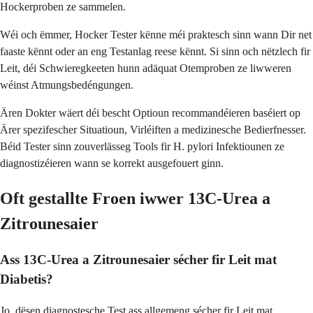
Hockerproben ze sammelen.
Wéi och ëmmer, Hocker Tester kënne méi praktesch sinn wann Dir net
faaste kënnt oder an eng Testanlag reese kënnt. Si sinn och nëtzlech fir
Leit, déi Schwieregkeeten hunn adäquat Otemproben ze liwweren
wéinst Atmungsbedéngungen.
Ären Dokter wäert déi bescht Optioun recommandéieren baséiert op
Ärer spezifescher Situatioun, Virléiften a medizinesche Bedierfnesser.
Béid Tester sinn zouverlässeg Tools fir H. pylori Infektiounen ze
diagnostizéieren wann se korrekt ausgefouert ginn.
Oft gestallte Froen iwwer 13C-Urea a
Zitrounesaier
Ass 13C-Urea a Zitrounesaier sécher fir Leit mat
Diabetis?
Jo, dësen diagnostesche Test ass allgemeng sécher fir Leit mat