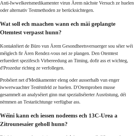
Anti-Iwwelkeetsmedikamenter virun Ärem nächste Versuch ze huelen
oder alternativ Testmethoden ze berücksichtegen.
Wat soll ech maachen wann ech mäi geplangte
Otemtest verpasst hunn?
Kontaktéiert de Büro vun Ärem Gesondheetsversuerger sou séier wéi
méiglech fir Ären Rendez-vous nei ze plangen. Den Otemtest
erfuerdert spezifesch Virbereedung an Timing, dofir ass et wichteg,
d'Prozedur richteg ze verfollegen.
Probéiert net d'Medikamenter eleng oder ausserhalb vun enger
iwwerwaachter Testëmfeld ze huelen. D'Otemproben musse
gesammelt an analyséiert ginn mat spezialiséierter Ausrüstung, déi
nëmmen an Testariichtunge verfügbar ass.
Wéini kann ech iessen nodeems ech 13C-Urea a
Zitrounesaier geholl hunn?