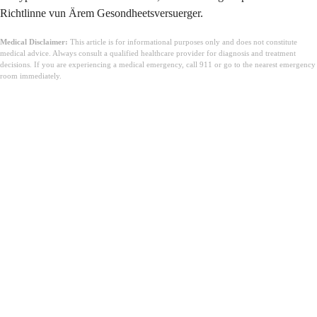
Richtlinne vun Ärem Gesondheetsversuerger.
Medical Disclaimer:
This article is for informational purposes only and does not constitute
medical advice. Always consult a qualified healthcare provider for diagnosis and treatment
decisions. If you are experiencing a medical emergency, call 911 or go to the nearest emergency
room immediately.