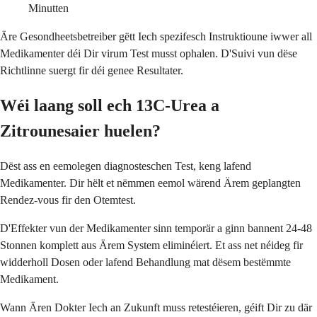
Minutten
Äre Gesondheetsbetreiber gëtt Iech spezifesch Instruktioune iwwer all
Medikamenter déi Dir virum Test musst ophalen. D'Suivi vun dëse
Richtlinne suergt fir déi genee Resultater.
Wéi laang soll ech 13C-Urea a
Zitrounesaier huelen?
Dëst ass en eemolegen diagnosteschen Test, keng lafend
Medikamenter. Dir hëlt et nëmmen eemol wärend Ärem geplangten
Rendez-vous fir den Otemtest.
D'Effekter vun der Medikamenter sinn temporär a ginn bannent 24-48
Stonnen komplett aus Ärem System eliminéiert. Et ass net néideg fir
widderholl Dosen oder lafend Behandlung mat dësem bestëmmte
Medikament.
Wann Ären Dokter Iech an Zukunft muss retestéieren, géift Dir zu där