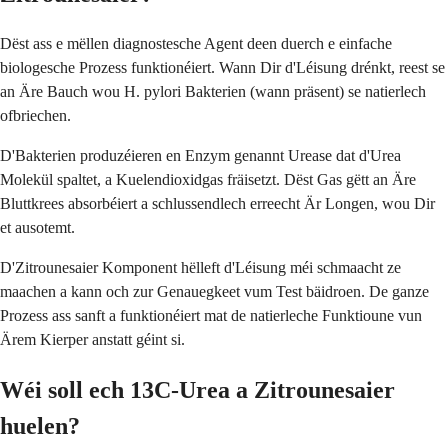
Dëst ass e mëllen diagnostesche Agent deen duerch e einfache
biologesche Prozess funktionéiert. Wann Dir d'Léisung drénkt, reest se
an Äre Bauch wou H. pylori Bakterien (wann präsent) se natierlech
ofbriechen.
D'Bakterien produzéieren en Enzym genannt Urease dat d'Urea
Molekül spaltet, a Kuelendioxidgas fräisetzt. Dëst Gas gëtt an Äre
Bluttkrees absorbéiert a schlussendlech erreecht Är Longen, wou Dir
et ausotemt.
D'Zitrounesaier Komponent hëlleft d'Léisung méi schmaacht ze
maachen a kann och zur Genauegkeet vum Test bäidroen. De ganze
Prozess ass sanft a funktionéiert mat de natierleche Funktioune vun
Ärem Kierper anstatt géint si.
Wéi soll ech 13C-Urea a Zitrounesaier
huelen?