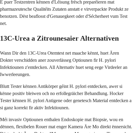
E puer Testzentren kënnen d'Léisung frësch preparéieren mat
pharmazeutesche Qualitéits Zutaten anstatt e virverpackte Produkt ze
benotzen. Dëst beaflosst d'Genauegkeet oder d'Sécherheet vum Test
net.
13C-Urea a Zitrounesaier Alternativen
Wann Dir den 13C-Urea Otemtest net maache kënnt, huet Ären
Dokter verschidden aner zouverlässeg Optiounen fir H. pylori
Infektiounen z'entdecken. All Alternativ huet seng eege Virdeeler an
Iwwerleeungen.
Blutt Tester kënnen Antikörper géint H. pylori entdecken, awer si
kënne positiv bleiwen och no erfollegräicher Behandlung. Hocker
Tester kënnen H. pylori Antigene oder genetesch Material entdecken a
si ganz korrekt fir aktiv Infektiounen.
Méi invasiv Optiounen enthalen Endoskopie mat Biopsie, wou en
dënnen, flexibelen Rouer mat enger Kamera Äre Mo direkt ënnersicht.