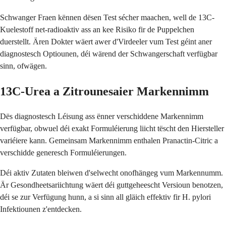
Schwanger Fraen kënnen dësen Test sécher maachen, well de 13C-
Kuelestoff net-radioaktiv ass an kee Risiko fir de Puppelchen
duerstellt. Ären Dokter wäert awer d'Virdeeler vum Test géint aner
diagnostesch Optiounen, déi wärend der Schwangerschaft verfügbar
sinn, ofwägen.
13C-Urea a Zitrounesaier Markennimm
Dës diagnostesch Léisung ass ënner verschiddene Markennimm
verfügbar, obwuel déi exakt Formuléierung liicht tëscht den Hiersteller
variéiere kann. Gemeinsam Markennimm enthalen Pranactin-Citric a
verschidde generesch Formuléierungen.
Déi aktiv Zutaten bleiwen d'selwecht onofhängeg vum Markennumm.
Är Gesondheetsariichtung wäert déi guttgeheescht Versioun benotzen,
déi se zur Verfügung hunn, a si sinn all gläich effektiv fir H. pylori
Infektiounen z'entdecken.