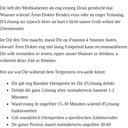
Dir hëlt dës Medikamenter als eng eenzeg Dosis gemëscht mat
Waasser wärend Ärem Dokter Rendez-vous oder an enger Testanlag.
D'Léisung ass typesch kloer an huet e liicht sauere Goût wéinst der
Zitrounesaier.
Ier Dir den Test maacht, musst Dir op d'mannst 4 Stonnen fasten,
obwuel Ären Dokter eng méi laang Fastperiod kann recommandéieren.
Dir sollt vermeiden ze iessen, eppes ausser Waasser ze drénken, a
während dëser Zäit ze fëmmen.
Hei ass wat Dir während dem Testprozess erwaarde kënnt:
Dir gitt eng Baseline Otemprobe ier Dir d'Léisung drénkt
Drénkt déi ganz Léisung séier, normalerweis bannent 1-2
Minutten
Waart roueg fir ongeféier 15-30 Minutten wärend d'Léisung
funktionnéiert
Gitt zousätzlech Otemproben a spezifeschen Zäitintervaller
De ganze Prozess dauert normalerweis ongeféier 30-60