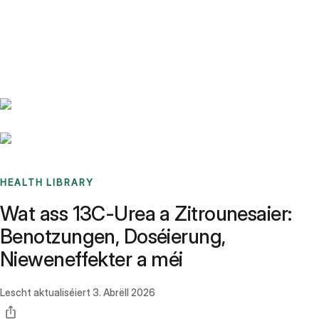
Benchmarks
Stories
FAQ
Sign up / Log in
HEALTH LIBRARY
Wat ass 13C-Urea a Zitrounesaier:
Benotzungen, Doséierung,
Nieweneffekter a méi
Lescht aktualiséiert
3. Abrëll 2026