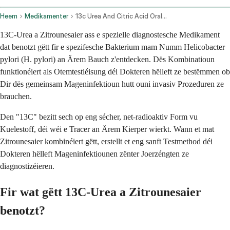
Heem
Medikamenter
13c Urea And Citric Acid Oral Route
13C-Urea a Zitrounesaier ass e spezielle diagnostesche Medikament
dat benotzt gëtt fir e spezifesche Bakterium mam Numm Helicobacter
pylori (H. pylori) an Ärem Bauch z'entdecken. Dës Kombinatioun
funktionéiert als Otemtestléisung déi Dokteren hëlleft ze bestëmmen ob
Dir dës gemeinsam Mageninfektioun hutt ouni invasiv Prozeduren ze
brauchen.
Den "13C" bezitt sech op eng sécher, net-radioaktiv Form vu
Kuelestoff, déi wéi e Tracer an Ärem Kierper wierkt. Wann et mat
Zitrounesaier kombinéiert gëtt, erstellt et eng sanft Testmethod déi
Dokteren hëlleft Mageninfektiounen zënter Joerzéngten ze
diagnostizéieren.
Fir wat gëtt 13C-Urea a Zitrounesaier
benotzt?