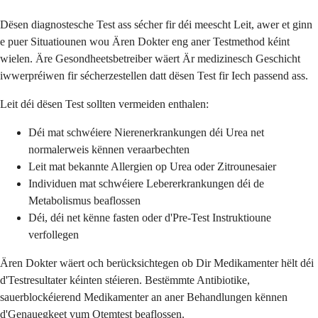
Dësen diagnostesche Test ass sécher fir déi meescht Leit, awer et ginn
e puer Situatiounen wou Ären Dokter eng aner Testmethod kéint
wielen. Äre Gesondheetsbetreiber wäert Är medizinesch Geschicht
iwwerpréiwen fir sécherzestellen datt dësen Test fir Iech passend ass.
Leit déi dësen Test sollten vermeiden enthalen:
Déi mat schwéiere Nierenerkrankungen déi Urea net
normalerweis kënnen veraarbechten
Leit mat bekannte Allergien op Urea oder Zitrounesaier
Individuen mat schwéiere Lebererkrankungen déi de
Metabolismus beaflossen
Déi, déi net kënne fasten oder d'Pre-Test Instruktioune
verfollegen
Ären Dokter wäert och berücksichtegen ob Dir Medikamenter hëlt déi
d'Testresultater kéinten stéieren. Bestëmmte Antibiotike,
sauerblockéierend Medikamenter an aner Behandlungen kënnen
d'Genauegkeet vum Otemtest beaflossen.