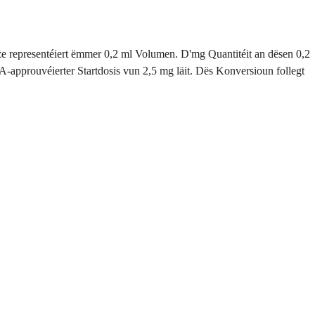
e representéiert ëmmer 0,2 ml Volumen. D'mg Quantitéit an dësen 0,2
-approuvéierter Startdosis vun 2,5 mg läit. Dës Konversioun follegt