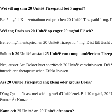
Wéi vill mg sinn 20 Unitéë Tirzepatid bei 5 mg/ml?
Bei 5 mg/ml Konzentratioun entspriechen 20 Unitéë Tirzepatid 1 mg. D
Wéi eng Dosis ass 20 Unitéë op enger 20 mg/ml Fläsch?
Bei 20 mg/ml entspriechen 20 Unitéë Tirzepatid 4 mg. Dëst fält tëscht 
Sollt ech 20 Unitéë anstatt 25 Unitéë vun compoundéiertem Tirzep
Nee, ausser Äre Dokter huet spezifesch 20 Unitéë verschriwwen. Déi S
intendéierte therapeuteschen Effekt liwwert.
Ass 20 Unitéë Tirzepatid eng kleng oder grouss Dosis?
D'mg Quantitéit ass méi wichteg wéi d'Unitéëzuel. Bei 10 mg/ml, 20 Un
ëmmer Är Konzentratioun.
Kann ech 25 Unitéë op 20 Unitéë ofronnen?