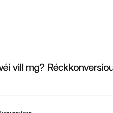
wéi vill mg? Réckkonversio