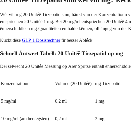
20 Unitéë Tirzepatid sinn wéi vill mg? Réc
Wéi vill mg 20 Unitéë Tirzepatid sinn, hänkt vun der Konzentratioun 
entspriechen 20 Unitéë 1 mg. Bei 20 mg/ml entspriechen 20 Unitéë 4 m
ënnerschiddlech mg-Quantitéiten enthalde kënnen, ofhängeg vun der 
Kuckt dëse
GLP-1 Dosisrechner
fir besser Abléck.
Schnell Äntwert Tabell: 20 Unitéë Tirzepatid op mg
Déi selwecht 20 Unitéë Messung op Ärer Spritze enthält ënnerschiddle
Konzentratioun
Volume (20 Unitéë)
mg Tirzepatid
5 mg/ml
0,2 ml
1 mg
10 mg/ml (am heefegsten)
0,2 ml
2 mg