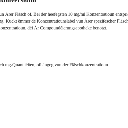
kkonversioun
vun Ärer Fläsch of. Bei der heefegsten 10 mg/ml Konzentratioun entspr
g. Kuckt ëmmer de Konzentratiounslabel vun Ärer spezifescher Fläsch,
Konzentratioun, déi Är Compoundéierungsapotheke benotzt.
ch mg-Quantitéiten, ofhängeg vun der Fläschkonzentratioun.