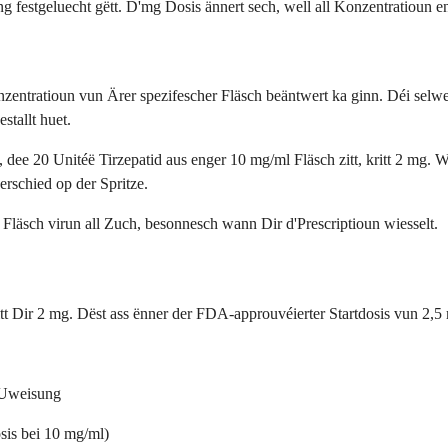
ng festgeluecht gëtt. D'mg Dosis ännert sech, well all Konzentratioun 
nzentratioun vun Ärer spezifescher Fläsch beäntwert ka ginn. Déi selw
tallt huet.
dee 20 Unitéë Tirzepatid aus enger 10 mg/ml Fläsch zitt, kritt 2 mg. W
erschied op der Spritze.
 Fläsch virun all Zuch, besonnesch wann Dir d'Prescriptioun wiesselt.
tt Dir 2 mg. Dëst ass ënner der FDA-approuvéierter Startdosis vun 2,5 
r Uweisung
osis bei 10 mg/ml)