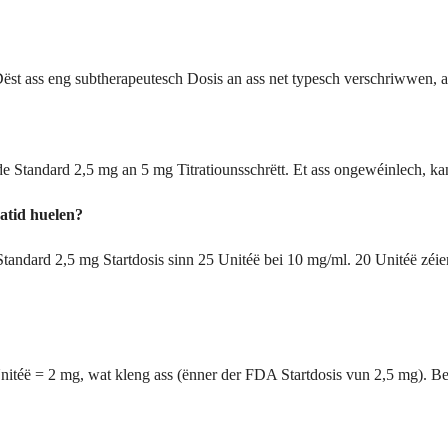
ëst ass eng subtherapeutesch Dosis an ass net typesch verschriwwen, 
de Standard 2,5 mg an 5 mg Titratiounsschrëtt. Et ass ongewéinlech, ka
atid huelen?
tandard 2,5 mg Startdosis sinn 25 Unitéë bei 10 mg/ml. 20 Unitéë zéi
itéë = 2 mg, wat kleng ass (ënner der FDA Startdosis vun 2,5 mg). Bei