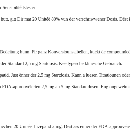
Sensibilitéitstester
 hutt, gitt Dir mat 20 Unitéë 80% vun der verschriwwener Dosis. Dëst 
h Bedeitung hunn. Fir ganz Konversiounstabellen, kuckt de compounde
der Standard 2,5 mg Startdosis. Kee typesche klinesche Gebrauch.
id. Just ënner der 2,5 mg Startdosis. Kann a luesen Titratiounen oder 
 FDA-approuvéierten 2,5 mg an 5 mg Standarddosen. Eng ongewéinlech D
echen 20 Unitéë Tirzepatid 2 mg. Dëst ass ënner der FDA-approuvéierte