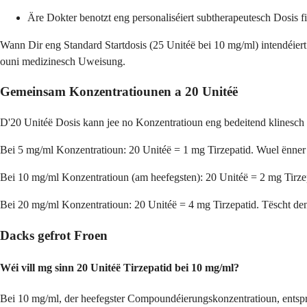
Äre Dokter benotzt eng personaliséiert subtherapeutesch Dosis fir 
Wann Dir eng Standard Startdosis (25 Unitéë bei 10 mg/ml) intendéiert
ouni medizinesch Uweisung.
Gemeinsam Konzentratiounen a 20 Unitéë
D'20 Unitéë Dosis kann jee no Konzentratioun eng bedeitend klinesc
Bei 5 mg/ml Konzentratioun: 20 Unitéë = 1 mg Tirzepatid. Wuel ënner 
Bei 10 mg/ml Konzentratioun (am heefegsten): 20 Unitéë = 2 mg Tirzepat
Bei 20 mg/ml Konzentratioun: 20 Unitéë = 4 mg Tirzepatid. Tëscht den
Dacks gefrot Froen
Wéi vill mg sinn 20 Unitéë Tirzepatid bei 10 mg/ml?
Bei 10 mg/ml, der heefegster Compoundéierungskonzentratioun, entspri