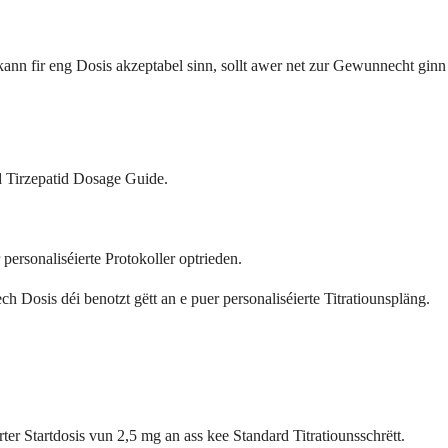
kann fir eng Dosis akzeptabel sinn, sollt awer net zur Gewunnecht ginn
d Tirzepatid Dosage Guide.
personaliséierte Protokoller optrieden.
osis déi benotzt gëtt an e puer personaliséierte Titratiounspläng.
r Startdosis vun 2,5 mg an ass kee Standard Titratiounsschrëtt.