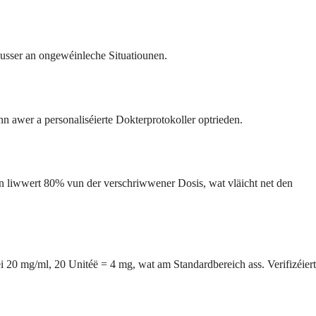
ausser an ongewéinleche Situatiounen.
nn awer a personaliséierte Dokterprotokoller optrieden.
en liwwert 80% vun der verschriwwener Dosis, wat vläicht net den
 20 mg/ml, 20 Unitéë = 4 mg, wat am Standardbereich ass. Verifizéiert