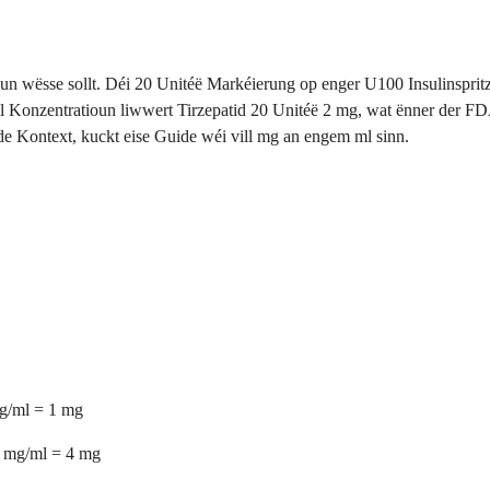
n wësse sollt. Déi 20 Unitéë Markéierung op enger U100 Insulinspritz
l Konzentratioun liwwert Tirzepatid 20 Unitéë 2 mg, wat ënner der FDA
ede Kontext, kuckt eise Guide wéi vill mg an engem ml sinn.
mg/ml = 1 mg
0 mg/ml = 4 mg