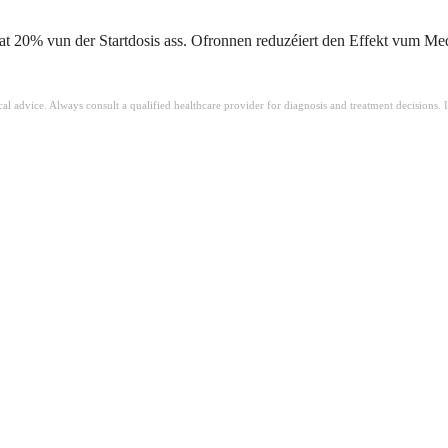
at 20% vun der Startdosis ass. Ofronnen reduzéiert den Effekt vum Me
ical advice. Always consult a qualified healthcare provider for diagnosis and treatment decisions