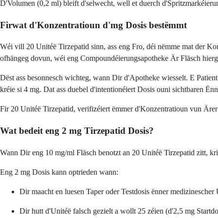
D'Volumen (0,2 ml) bleift d'selwecht, well et duerch d'Spritzmarkéieru
Firwat d'Konzentratioun d'mg Dosis bestëmmt
Wéi vill 20 Unitéë Tirzepatid sinn, ass eng Fro, déi nëmme mat der Ko
ofhängeg dovun, wéi eng Compoundéierungsapotheke Är Fläsch hierges
Dëst ass besonnesch wichteg, wann Dir d'Apotheke wiesselt. E Patient, 
kréie si 4 mg. Dat ass duebel d'intentionéiert Dosis ouni sichtbaren Ënn
Fir 20 Unitéë Tirzepatid, verifizéiert ëmmer d'Konzentratioun vun Ärer
Wat bedeit eng 2 mg Tirzepatid Dosis?
Wann Dir eng 10 mg/ml Fläsch benotzt an 20 Unitéë Tirzepatid zitt, kri
Eng 2 mg Dosis kann optrieden wann:
Dir maacht en luesen Taper oder Testdosis ënner medizinesche
Dir hutt d'Unitéë falsch gezielt a wollt 25 zéien (d'2,5 mg Startd