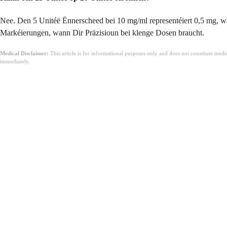
Nee. Den 5 Unitéë Ënnerscheed bei 10 mg/ml representéiert 0,5 mg, w
Markéierungen, wann Dir Präzisioun bei klenge Dosen braucht.
Medical Disclaimer:
This article is for informational purposes only and does not constitute med
immediately.