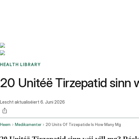
Benchmarks
Stories
FAQ
Sign up / Log in
HEALTH LIBRARY
20 Unitéë Tirzepatid sinn 
Lescht aktualiséiert
6. Juni 2026
Heem
Medikamenter
20 Units Of Tirzepatide Is How Many Mg