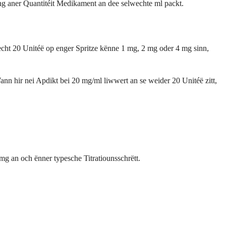
eng aner Quantitéit Medikament an dee selwechte ml packt.
echt 20 Unitéë op enger Spritze kënne 1 mg, 2 mg oder 4 mg sinn,
ann hir nei Apdikt bei 20 mg/ml liwwert an se weider 20 Unitéë zitt,
mg an och ënner typesche Titratiounsschrëtt.