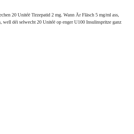
iechen 20 Unitéë Tirzepatid 2 mg. Wann Är Fläsch 5 mg/ml ass,
 well déi selwecht 20 Unitéë op enger U100 Insulinspritze ganz