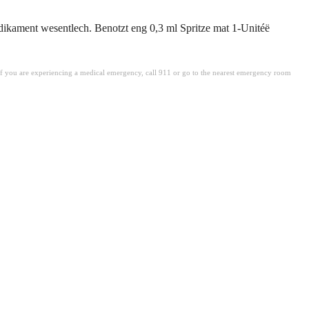
dikament wesentlech. Benotzt eng 0,3 ml Spritze mat 1-Unitéë
. If you are experiencing a medical emergency, call 911 or go to the nearest emergency room