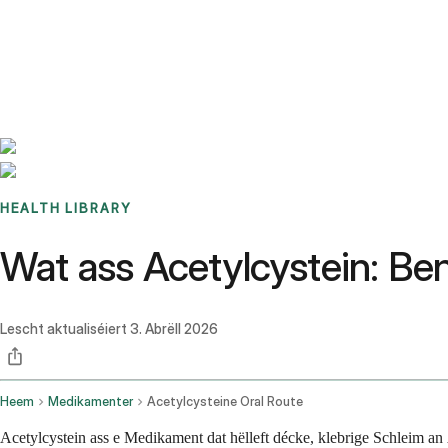
Benchmarks
Stories
FAQ
Sign up / Log in
HEALTH LIBRARY
Wat ass Acetylcystein: B
Lescht aktualiséiert
3. Abrëll 2026
Heem
Medikamenter
Acetylcysteine Oral Route
Acetylcystein ass e Medikament dat hëlleft décke, klebrige Schleim an 