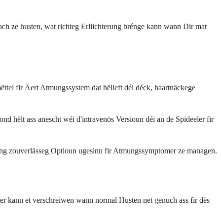
ach ze husten, wat richteg Erliichterung brénge kann wann Dir mat
ëttel fir Äert Atmungssystem dat hëlleft déi déck, haartnäckege
hëlt ass anescht wéi d'intravenös Versioun déi an de Spideeler fir
als eng zouverlässeg Optioun ugesinn fir Atmungssymptomer ze managen.
ter kann et verschreiwen wann normal Husten net genuch ass fir dës