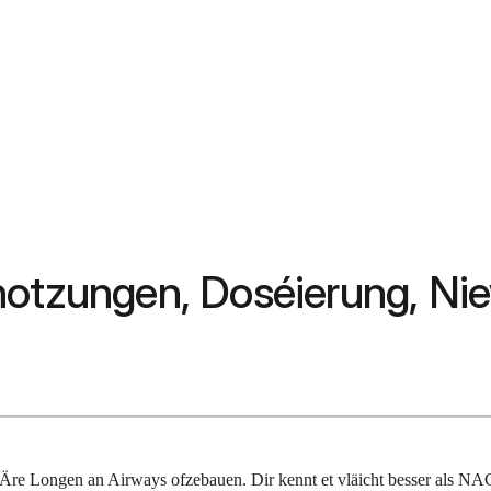
enotzungen, Doséierung, N
Äre Longen an Airways ofzebauen. Dir kennt et vläicht besser als NAC (