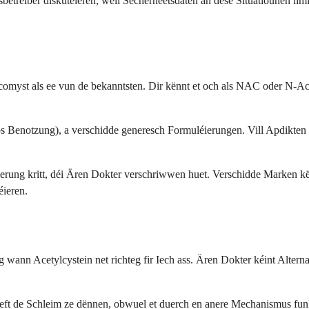
betreiber diskutéieren, well Sécherheetsdaten an dëse Situatiounen lim
omyst als ee vun de bekanntsten. Dir kënnt et och als NAC oder N-A
 Benotzung), a verschidde generesch Formuléierungen. Vill Apdikte
léierung kritt, déi Ären Dokter verschriwwen huet. Verschidde Marken k
éieren.
wann Acetylcystein net richteg fir Iech ass. Ären Dokter kéint Altern
t de Schleim ze dënnen, obwuel et duerch en anere Mechanismus funkti