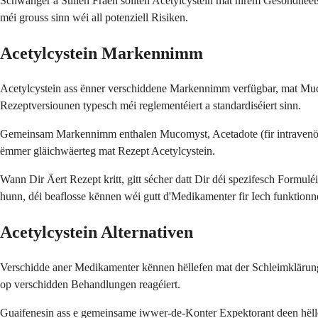
Schwanger a Stillen Fraen sollten Acetylcystein mat hirem Gesondheets
méi grouss sinn wéi all potenziell Risiken.
Acetylcystein Markennimm
Acetylcystein ass ënner verschiddene Markennimm verfügbar, mat Muc
Rezeptversiounen typesch méi reglementéiert a standardiséiert sinn.
Gemeinsam Markennimm enthalen Mucomyst, Acetadote (fir intravenös
ëmmer gläichwäerteg mat Rezept Acetylcystein.
Wann Dir Äert Rezept kritt, gitt sécher datt Dir déi spezifesch Formu
hunn, déi beaflosse kënnen wéi gutt d'Medikamenter fir Iech funktionn
Acetylcystein Alternativen
Verschidde aner Medikamenter kënnen hëllefen mat der Schleimklärung 
op verschidden Behandlungen reagéiert.
Guaifenesin ass e gemeinsame iwwer-de-Konter Expektorant deen hëllef