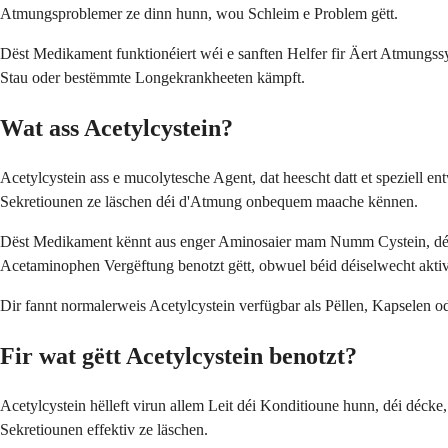
Atmungsproblemer ze dinn hunn, wou Schleim e Problem gëtt.
Dëst Medikament funktionéiert wéi e sanften Helfer fir Äert Atmungss
Stau oder bestëmmte Longekrankheeten kämpft.
Wat ass Acetylcystein?
Acetylcystein ass e mucolytesche Agent, dat heescht datt et speziell en
Sekretiounen ze läschen déi d'Atmung onbequem maache kënnen.
Dëst Medikament kënnt aus enger Aminosaier mam Numm Cystein, déi Är
Acetaminophen Vergëftung benotzt gëtt, obwuel béid déiselwecht aktiv
Dir fannt normalerweis Acetylcystein verfügbar als Pëllen, Kapselen o
Fir wat gëtt Acetylcystein benotzt?
Acetylcystein hëlleft virun allem Leit déi Konditioune hunn, déi déc
Sekretiounen effektiv ze läschen.