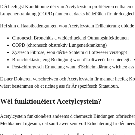
Déi heefegst Konditioune déi vun Acetylcystein profitéieren enthalen
Lungenerkrankung (COPD) fannen et dacks hëllefräich fir hir deegle
Hei sinn d'Haaptbedéngungen wou Acetylcystein Erliichterung ubidde
Chronesch Bronchitis a widderhuelend Otmungsinfektiounen
COPD (chronesch obstruktiv Lungenerkrankung)
Zystesch Fibrose, wou décke Schleim d'Loftweeër verstoppt
Bronchiektasie, eng Bedingung wou d'Loftweeër beschiedegt a v
Post-chirurgesch Erhuelung wann d'Schleimklärung wichteg ass
E puer Dokteren verschreiwen och Acetylcystein fir manner heefeg Ko
wäert bestëmmen ob et richteg ass fir Är spezifesch Situatioun.
Wéi funktionéiert Acetylcystein?
Acetylcystein funktionéiert andeems d'chemesch Bindungen ofbriechen, 
Medikament ugesinn, dat sanft awer sënnvoll Erliichterung fir déi meesc