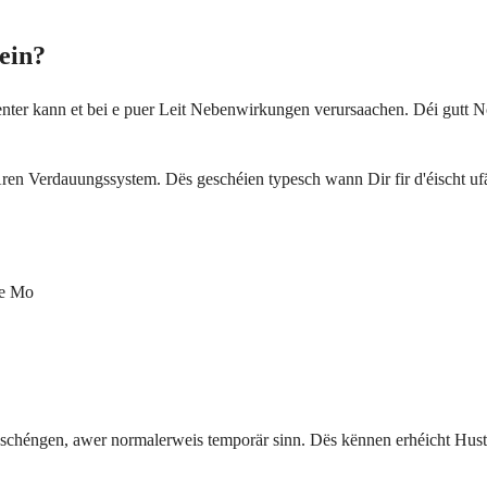
ein?
enter kann et bei e puer Leit Nebenwirkungen verursaachen. Déi gutt N
Ären Verdauungssystem. Dës geschéien typesch wann Dir fir d'éischt u
le Mo
héngen, awer normalerweis temporär sinn. Dës kënnen erhéicht Husten