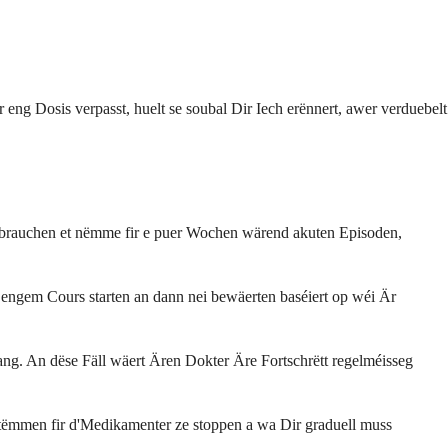
eng Dosis verpasst, huelt se soubal Dir Iech erënnert, awer verduebelt
t brauchen et nëmme fir e puer Wochen wärend akuten Episoden,
engem Cours starten an dann nei bewäerten baséiert op wéi Är
g. An dëse Fäll wäert Ären Dokter Äre Fortschrëtt regelméisseg
estëmmen fir d'Medikamenter ze stoppen a wa Dir graduell muss