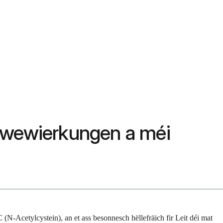
iewewierkungen a méi
N-Acetylcystein), an et ass besonnesch hëllefräich fir Leit déi mat