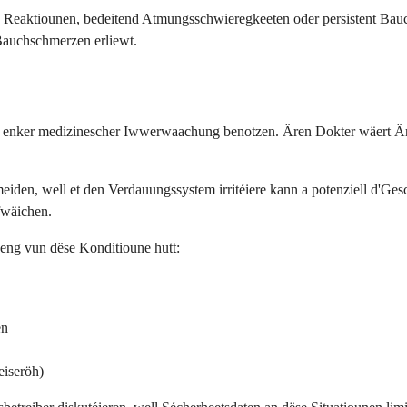
h Reaktiounen, bedeitend Atmungsschwieregkeeten oder persistent Bau
auchschmerzen erliewt.
r enker medizinescher Iwwerwaachung benotzen. Ären Dokter wäert Är 
eiden, well et den Verdauungssystem irritéiere kann a potenziell d'G
fwäichen.
 eng vun dëse Konditioune hutt:
en
eiseröh)