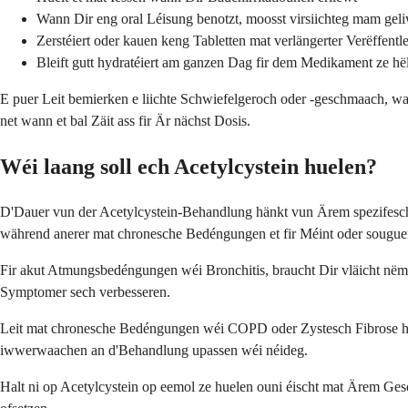
Wann Dir eng oral Léisung benotzt, moosst virsiichteg mam ge
Zerstéiert oder kauen keng Tabletten mat verlängerter Verëffent
Bleift gutt hydratéiert am ganzen Dag fir dem Medikament ze hël
E puer Leit bemierken e liichte Schwiefelgeroch oder -geschmaach, wat
net wann et bal Zäit ass fir Är nächst Dosis.
Wéi laang soll ech Acetylcystein huelen?
D'Dauer vun der Acetylcystein-Behandlung hänkt vun Ärem spezifesch
während anerer mat chronesche Bedéngungen et fir Méint oder souguer
Fir akut Atmungsbedéngungen wéi Bronchitis, braucht Dir vläicht nëm
Symptomer sech verbesseren.
Leit mat chronesche Bedéngungen wéi COPD oder Zystesch Fibrose hue
iwwerwaachen an d'Behandlung upassen wéi néideg.
Halt ni op Acetylcystein op eemol ze huelen ouni éischt mat Ärem Geso