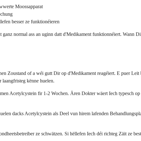
liwwerte Moossapparat
lechung
lefen besser ze funktionéieren
 ganz normal ass an uginn datt d'Medikament funktionnéiert. Wann Dir 
en Zoustand of a wéi gutt Dir op d'Medikament reagéiert. E puer Lei
 laangfristeg kënne huelen.
men Acetylcystein fir 1-2 Wochen. Ären Dokter wäert Iech typesch op 
len dacks Acetylcystein als Deel vun hirem lafenden Behandlungsplan
ndheetsbetreiber ze schwätzen. Si hëllefen Iech déi richteg Zäit ze b