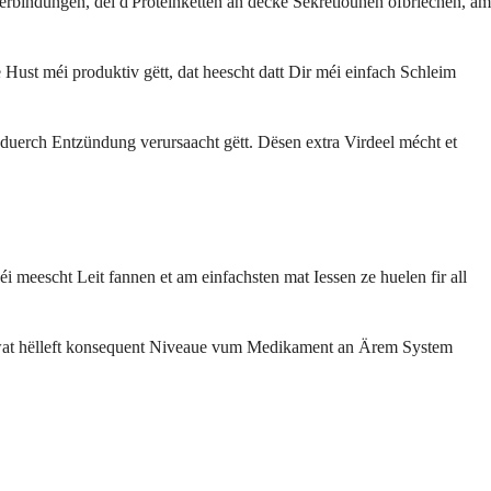
erbindungen, déi d'Proteinketten an décke Sekretiounen ofbriechen, am
ust méi produktiv gëtt, dat heescht datt Dir méi einfach Schleim
duerch Entzündung verursaacht gëtt. Dësen extra Virdeel mécht et
 meescht Leit fannen et am einfachsten mat Iessen ze huelen fir all
, wat hëlleft konsequent Niveaue vum Medikament an Ärem System