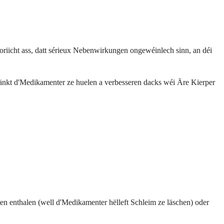
oriicht ass, datt sérieux Nebenwirkungen ongewéinlech sinn, an déi
fänkt d'Medikamenter ze huelen a verbesseren dacks wéi Äre Kierper
 enthalen (well d'Medikamenter hëlleft Schleim ze läschen) oder