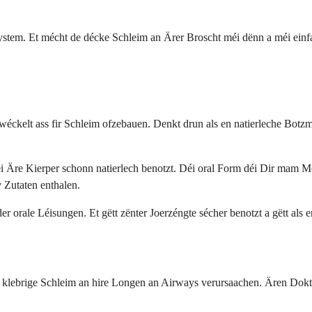
ystem. Et mécht de décke Schleim an Ärer Broscht méi dënn a méi einf
twéckelt ass fir Schleim ofzebauen. Denkt drun als en natierleche Botzm
e Kierper schonn natierlech benotzt. Déi oral Form déi Dir mam Mond 
 Zutaten enthalen.
der orale Léisungen. Et gëtt zënter Joerzéngte sécher benotzt a gëtt 
ke, klebrige Schleim an hire Longen an Airways verursaachen. Ären Dok