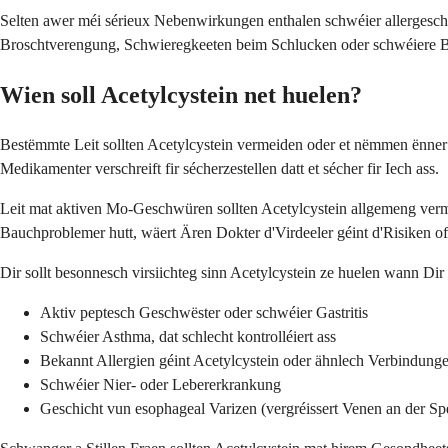
Selten awer méi sérieux Nebenwirkungen enthalen schwéier allergesc
Broschtverengung, Schwieregkeeten beim Schlucken oder schwéiere B
Wien soll Acetylcystein net huelen?
Bestëmmte Leit sollten Acetylcystein vermeiden oder et nëmmen ënne
Medikamenter verschreift fir sécherzestellen datt et sécher fir Iech ass.
Leit mat aktiven Mo-Geschwüren sollten Acetylcystein allgemeng verm
Bauchproblemer hutt, wäert Ären Dokter d'Virdeeler géint d'Risiken o
Dir sollt besonnesch virsiichteg sinn Acetylcystein ze huelen wann Dir
Aktiv peptesch Geschwëster oder schwéier Gastritis
Schwéier Asthma, dat schlecht kontrolléiert ass
Bekannt Allergien géint Acetylcystein oder ähnlech Verbindung
Schwéier Nier- oder Lebererkrankung
Geschicht vun esophageal Varizen (vergréissert Venen an der Sp