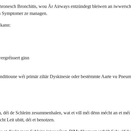
 chronesch Bronchitis, wou Är Airways entzündegt bleiwen an iwwersch
ch Symptomer ze managen.
 kann:
ergréissert ginn
nditioune wéi primär ziliär Dyskinesie oder bestëmmte Aarte vu Pneu
déi de Schleim zesummenhalen, wat et vill méi dënn mécht an et méi ei
ht Leit ubitt, déi et benotzen.