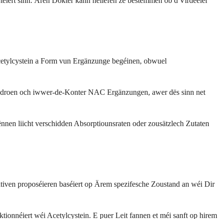
itéiert sinn. Ären Dokter kann hëllefen ze bestëmmen ob d'Virdeeler
cetylcystein a Form vun Ergänzunge begéinen, obwuel
n droen och iwwer-de-Konter NAC Ergänzungen, awer dës sinn net
ënnen liicht verschidden Absorptiounsraten oder zousätzlech Zutaten
ativen proposéieren baséiert op Ärem spezifesche Zoustand an wéi Dir
onnéiert wéi Acetylcystein. E puer Leit fannen et méi sanft op hirem