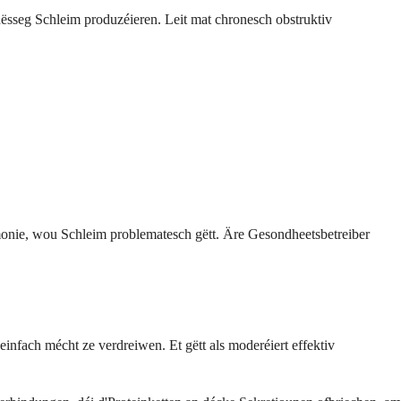
ësseg Schleim produzéieren. Leit mat chronesch obstruktiv
monie, wou Schleim problematesch gëtt. Äre Gesondheetsbetreiber
nfach mécht ze verdreiwen. Et gëtt als moderéiert effektiv