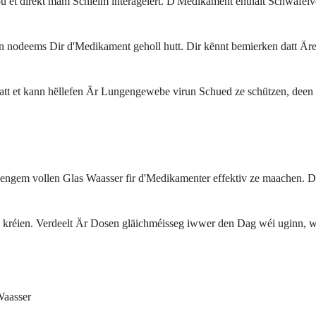
ou et direkt mam Schleim interagéiert. D'Medikament enthält Schwäfelv
 nodeems Dir d'Medikament geholl hutt. Dir kënnt bemierken datt Äre H
att et kann hëllefen Är Lungengewebe virun Schued ze schützen, deen 
 engem vollen Glas Waasser fir d'Medikamenter effektiv ze maachen. Déi
 ze kréien. Verdeelt Är Dosen gläichméisseg iwwer den Dag wéi uginn
Waasser