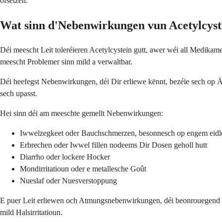
ofsetzen.
Wat sinn d'Nebenwirkungen vun Acetylcyst
Déi meescht Leit toleréieren Acetylcystein gutt, awer wéi all Medikam
meescht Problemer sinn mild a verwaltbar.
Déi heefegst Nebenwirkungen, déi Dir erliewe kënnt, bezéie sech op 
sech upasst.
Hei sinn déi am meeschte gemellt Nebenwirkungen:
Iwwelzegkeet oder Bauchschmerzen, besonnesch op engem eid
Erbrechen oder Iwwel fillen nodeems Dir Dosen geholl hutt
Diarrho oder lockere Hocker
Mondirritatioun oder e metallesche Goût
Nueslaf oder Nuesverstoppung
E puer Leit erliewen och Atmungsnebenwirkungen, déi beonrouegend sc
mild Halsirritatioun.