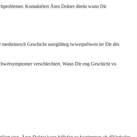
chproblemer. Kontaktéiert Ären Dokter direkt wann Dir
medizinesch Geschicht suergfälteg iwwerpréiwen ier Dir dës
eschwërsymptomer verschlechtert. Wann Dir eng Geschicht vu