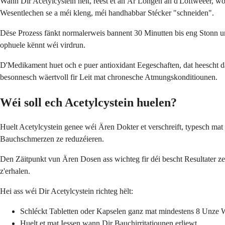
Wann Dir Acetylcystein hëlt, reest et an Är Longen an d'Loftweeër, w
Wesentlechen se a méi kleng, méi handhabbar Stécker "schneiden".
Dëse Prozess fänkt normalerweis bannent 30 Minutten bis eng Stonn un
ophuele kënnt wéi virdrun.
D'Medikament huet och e puer antioxidant Eegeschaften, dat heescht d
besonnesch wäertvoll fir Leit mat chronesche Atmungskonditiounen.
Wéi soll ech Acetylcystein huelen?
Huelt Acetylcystein genee wéi Ären Dokter et verschreift, typesch mat
Bauchschmerzen ze reduzéieren.
Den Zäitpunkt vun Ären Dosen ass wichteg fir déi bescht Resultater
z'erhalen.
Hei ass wéi Dir Acetylcystein richteg hëlt:
Schléckt Tabletten oder Kapselen ganz mat mindestens 8 Unze 
Huelt et mat Iessen wann Dir Bauchirritatiounen erliewt