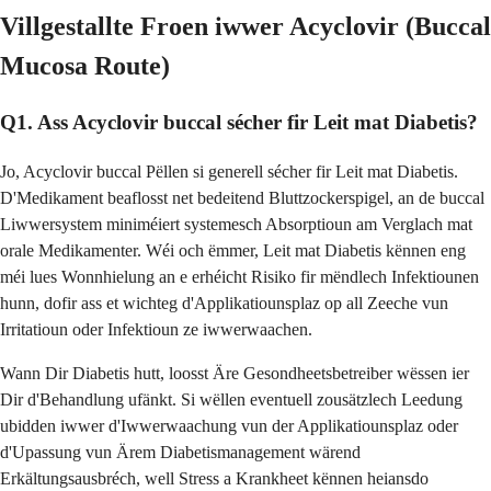
Villgestallte Froen iwwer Acyclovir (Buccal
Mucosa Route)
Q1. Ass Acyclovir buccal sécher fir Leit mat Diabetis?
Jo, Acyclovir buccal Pëllen si generell sécher fir Leit mat Diabetis.
D'Medikament beaflosst net bedeitend Bluttzockerspigel, an de buccal
Liwwersystem miniméiert systemesch Absorptioun am Verglach mat
orale Medikamenter. Wéi och ëmmer, Leit mat Diabetis kënnen eng
méi lues Wonnhielung an e erhéicht Risiko fir mëndlech Infektiounen
hunn, dofir ass et wichteg d'Applikatiounsplaz op all Zeeche vun
Irritatioun oder Infektioun ze iwwerwaachen.
Wann Dir Diabetis hutt, loosst Äre Gesondheetsbetreiber wëssen ier
Dir d'Behandlung ufänkt. Si wëllen eventuell zousätzlech Leedung
ubidden iwwer d'Iwwerwaachung vun der Applikatiounsplaz oder
d'Upassung vun Ärem Diabetismanagement wärend
Erkältungsausbréch, well Stress a Krankheet kënnen heiansdo