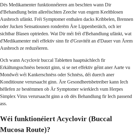
Dës Medikamenter funktionnéieren am beschten wann Dir
d'Behandlung beim alleréischten Zeeche vun engem Keeltblosen
Ausbroch ufänkt. Fréi Symptomer enthalen dacks Kribbelen, Brennen
oder Jucken Sensatiounen ronderëm Äre Lippenberäich, och ier
sichtbar Blasen optrieden. Wat Dir méi fréi d'Behandlung ufänkt, wat
d'Medikamenter méi effektiv sinn fir d'Gravitéit an d'Dauer vun Ärem
Ausbroch ze reduzéieren.
Och wann Acyclovir buccal Tabletten haaptsächlech fir
Erkältungsschnëss benotzt ginn, si se net effektiv géint aner Aarte vu
Mondwéi wéi Kankerschnëss oder Schnëss, déi duerch aner
Konditioune verursaacht ginn. Äre Gesondheetsbetreiber kann Iech
hëllefen ze bestëmmen ob Är Symptomer wierklech vum Herpes
Simplex Virus verursaacht ginn a ob dës Behandlung fir Iech passend
ass.
Wéi funktionéiert Acyclovir (Buccal
Mucosa Route)?