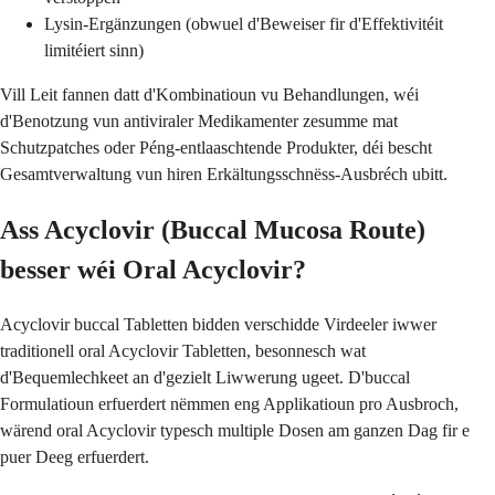
Lysin-Ergänzungen (obwuel d'Beweiser fir d'Effektivitéit
limitéiert sinn)
Vill Leit fannen datt d'Kombinatioun vu Behandlungen, wéi
d'Benotzung vun antiviraler Medikamenter zesumme mat
Schutzpatches oder Péng-entlaaschtende Produkter, déi bescht
Gesamtverwaltung vun hiren Erkältungsschnëss-Ausbréch ubitt.
Ass Acyclovir (Buccal Mucosa Route)
besser wéi Oral Acyclovir?
Acyclovir buccal Tabletten bidden verschidde Virdeeler iwwer
traditionell oral Acyclovir Tabletten, besonnesch wat
d'Bequemlechkeet an d'gezielt Liwwerung ugeet. D'buccal
Formulatioun erfuerdert nëmmen eng Applikatioun pro Ausbroch,
wärend oral Acyclovir typesch multiple Dosen am ganzen Dag fir e
puer Deeg erfuerdert.