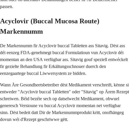
passen.
Acyclovir (Buccal Mucosa Route)
Markennumm
De Markennumm fir Acyclovir buccal Tabletten ass Sitavig. Dëst ass
déi eenzeg FDA-genehmegt buccal Formulatioun vun Acyclovir déi
momentan an den USA verfügbar ass. Sitavig gouf speziell entwéckelt
fir gezielte Behandlung fir Erkältungsschnouer duerch den
eenzegaartege buccal Liwwersystem ze bidden.
Wann Äre Gesondheetsbetreiber dëst Medikament verschreift, kënne si
entweder "Acyclovir buccal Tabletten" oder "Sitavig" op Ärem Rezept
schreiwen. Béid bezéie sech op datselwecht Medikament, obwuel
generesch Versioune vu buccal Acyclovir momentan net verfügbar
sinn. Dëst bedeit datt Dir de Markennummprodukt kritt, onofhängeg
dovun wéi d'Rezept geschriwwe gëtt.