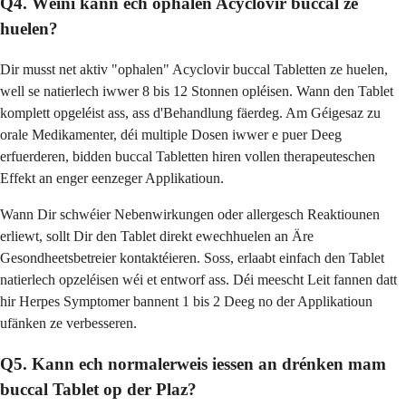
Q4. Wéini kann ech ophalen Acyclovir buccal ze
huelen?
Dir musst net aktiv "ophalen" Acyclovir buccal Tabletten ze huelen,
well se natierlech iwwer 8 bis 12 Stonnen opléisen. Wann den Tablet
komplett opgeléist ass, ass d'Behandlung fäerdeg. Am Géigesaz zu
orale Medikamenter, déi multiple Dosen iwwer e puer Deeg
erfuerderen, bidden buccal Tabletten hiren vollen therapeuteschen
Effekt an enger eenzeger Applikatioun.
Wann Dir schwéier Nebenwirkungen oder allergesch Reaktiounen
erliewt, sollt Dir den Tablet direkt ewechhuelen an Äre
Gesondheetsbetreier kontaktéieren. Soss, erlaabt einfach den Tablet
natierlech opzeléisen wéi et entworf ass. Déi meescht Leit fannen datt
hir Herpes Symptomer bannent 1 bis 2 Deeg no der Applikatioun
ufänken ze verbesseren.
Q5. Kann ech normalerweis iessen an drénken mam
buccal Tablet op der Plaz?