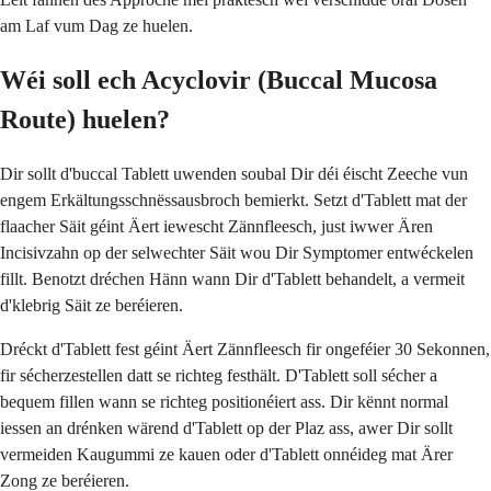
am Laf vum Dag ze huelen.
Wéi soll ech Acyclovir (Buccal Mucosa
Route) huelen?
Dir sollt d'buccal Tablett uwenden soubal Dir déi éischt Zeeche vun
engem Erkältungsschnëssausbroch bemierkt. Setzt d'Tablett mat der
flaacher Säit géint Äert iewescht Zännfleesch, just iwwer Ären
Incisivzahn op der selwechter Säit wou Dir Symptomer entwéckelen
fillt. Benotzt dréchen Hänn wann Dir d'Tablett behandelt, a vermeit
d'klebrig Säit ze beréieren.
Dréckt d'Tablett fest géint Äert Zännfleesch fir ongeféier 30 Sekonnen,
fir sécherzestellen datt se richteg festhält. D'Tablett soll sécher a
bequem fillen wann se richteg positionéiert ass. Dir kënnt normal
iessen an drénken wärend d'Tablett op der Plaz ass, awer Dir sollt
vermeiden Kaugummi ze kauen oder d'Tablett onnéideg mat Ärer
Zong ze beréieren.