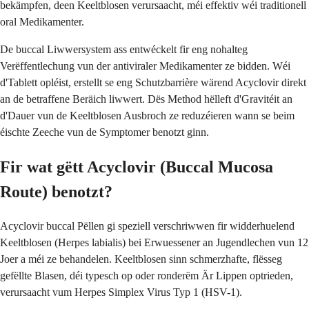
bekämpfen, deen Keeltblosen verursaacht, méi effektiv wéi traditionell
oral Medikamenter.
De buccal Liwwersystem ass entwéckelt fir eng nohalteg
Verëffentlechung vun der antiviraler Medikamenter ze bidden. Wéi
d'Tablett opléist, erstellt se eng Schutzbarrière wärend Acyclovir direkt
an de betraffene Beräich liwwert. Dës Method hëlleft d'Gravitéit an
d'Dauer vun de Keeltblosen Ausbroch ze reduzéieren wann se beim
éischte Zeeche vun de Symptomer benotzt ginn.
Fir wat gëtt Acyclovir (Buccal Mucosa
Route) benotzt?
Acyclovir buccal Pëllen gi speziell verschriwwen fir widderhuelend
Keeltblosen (Herpes labialis) bei Erwuessener an Jugendlechen vun 12
Joer a méi ze behandelen. Keeltblosen sinn schmerzhafte, flësseg
gefëllte Blasen, déi typesch op oder ronderëm Är Lippen optrieden,
verursaacht vum Herpes Simplex Virus Typ 1 (HSV-1).