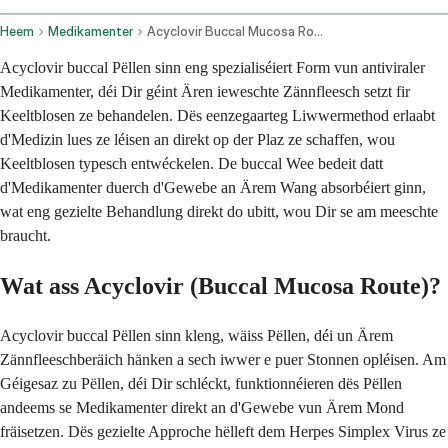
Heem
Medikamenter
Acyclovir Buccal Mucosa Route
Acyclovir buccal Pëllen sinn eng spezialiséiert Form vun antiviraler
Medikamenter, déi Dir géint Ären ieweschte Zännfleesch setzt fir
Keeltblosen ze behandelen. Dës eenzegaarteg Liwwermethod erlaabt
d'Medizin lues ze léisen an direkt op der Plaz ze schaffen, wou
Keeltblosen typesch entwéckelen. De buccal Wee bedeit datt
d'Medikamenter duerch d'Gewebe an Ärem Wang absorbéiert ginn,
wat eng gezielte Behandlung direkt do ubitt, wou Dir se am meeschte
braucht.
Wat ass Acyclovir (Buccal Mucosa Route)?
Acyclovir buccal Pëllen sinn kleng, wäiss Pëllen, déi un Ärem
Zännfleeschberäich hänken a sech iwwer e puer Stonnen opléisen. Am
Géigesaz zu Pëllen, déi Dir schléckt, funktionnéieren dës Pëllen
andeems se Medikamenter direkt an d'Gewebe vun Ärem Mond
fräisetzen. Dës gezielte Approche hëlleft dem Herpes Simplex Virus ze