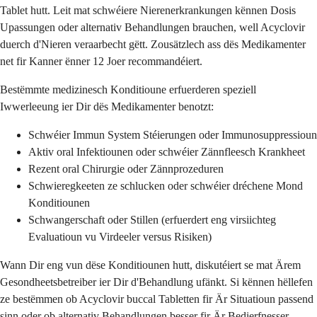
Tablet hutt. Leit mat schwéiere Nierenerkrankungen kënnen Dosis
Upassungen oder alternativ Behandlungen brauchen, well Acyclovir
duerch d'Nieren veraarbecht gëtt. Zousätzlech ass dës Medikamenter
net fir Kanner ënner 12 Joer recommandéiert.
Bestëmmte medizinesch Konditioune erfuerderen speziell
Iwwerleeung ier Dir dës Medikamenter benotzt:
Schwéier Immun System Stéierungen oder Immunosuppressioun
Aktiv oral Infektiounen oder schwéier Zännfleesch Krankheet
Rezent oral Chirurgie oder Zännprozeduren
Schwieregkeeten ze schlucken oder schwéier dréchene Mond
Konditiounen
Schwangerschaft oder Stillen (erfuerdert eng virsiichteg
Evaluatioun vu Virdeeler versus Risiken)
Wann Dir eng vun dëse Konditiounen hutt, diskutéiert se mat Ärem
Gesondheetsbetreiber ier Dir d'Behandlung ufänkt. Si kënnen hëllefen
ze bestëmmen ob Acyclovir buccal Tabletten fir Är Situatioun passend
sinn oder ob alternativ Behandlungen besser fir Är Bedierfnesser