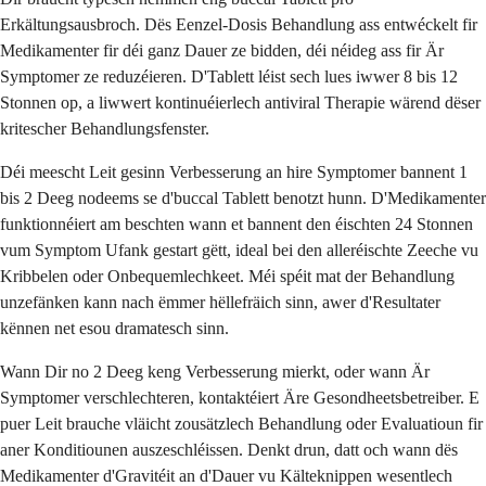
Erkältungsausbroch. Dës Eenzel-Dosis Behandlung ass entwéckelt fir
Medikamenter fir déi ganz Dauer ze bidden, déi néideg ass fir Är
Symptomer ze reduzéieren. D'Tablett léist sech lues iwwer 8 bis 12
Stonnen op, a liwwert kontinuéierlech antiviral Therapie wärend dëser
kritescher Behandlungsfenster.
Déi meescht Leit gesinn Verbesserung an hire Symptomer bannent 1
bis 2 Deeg nodeems se d'buccal Tablett benotzt hunn. D'Medikamenter
funktionnéiert am beschten wann et bannent den éischten 24 Stonnen
vum Symptom Ufank gestart gëtt, ideal bei den alleréischte Zeeche vu
Kribbelen oder Onbequemlechkeet. Méi spéit mat der Behandlung
unzefänken kann nach ëmmer hëllefräich sinn, awer d'Resultater
kënnen net esou dramatesch sinn.
Wann Dir no 2 Deeg keng Verbesserung mierkt, oder wann Är
Symptomer verschlechteren, kontaktéiert Äre Gesondheetsbetreiber. E
puer Leit brauche vläicht zousätzlech Behandlung oder Evaluatioun fir
aner Konditiounen auszeschléissen. Denkt drun, datt och wann dës
Medikamenter d'Gravitéit an d'Dauer vu Kälteknippen wesentlech