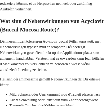
reduzéiere kënnen, et de Herpesvirus net heelt oder zukünfteg
Ausbréch verhënnert.
Wat sinn d'Nebenwirkungen vun Acyclovir
(Buccal Mucosa Route)?
Déi meescht Leit toleréieren Acyclovir buccal Pëllen ganz gutt, mat
Nebenwirkungen typesch mild an temporär. Déi heefegst
Nebenwirkungen geschéien direkt op der Applikatiounsplaz a sinn
allgemeng handhabbar. Verstoen wat ze erwaarden kann Iech hëllefen
d'Medikamenter zouversiichtlech ze benotzen a wësse wéini
zousätzlech Leedung ze sichen.
Hei sinn déi am meeschte gemellt Nebenwirkungen déi Dir erliewe
kënnt:
Mild Schmerz oder Unerkennung wou d'Tablett plazéiert ass
Liicht Schwellung oder Irritatioun vum Zännfleeschgewebe
Temporär Tauche oder Kribbelen am Mond