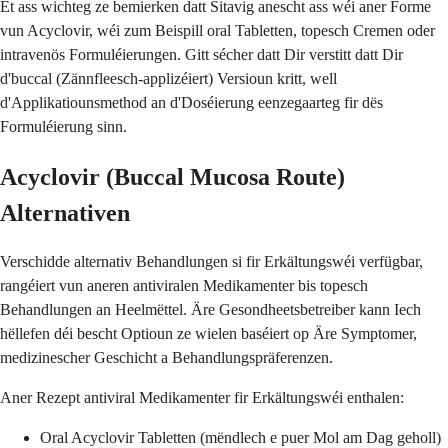
Et ass wichteg ze bemierken datt Sitavig anescht ass wéi aner Forme
vun Acyclovir, wéi zum Beispill oral Tabletten, topesch Cremen oder
intravenös Formuléierungen. Gitt sécher datt Dir verstitt datt Dir
d'buccal (Zännfleesch-applizéiert) Versioun kritt, well
d'Applikatiounsmethod an d'Doséierung eenzegaarteg fir dës
Formuléierung sinn.
Acyclovir (Buccal Mucosa Route)
Alternativen
Verschidde alternativ Behandlungen si fir Erkältungswéi verfügbar,
rangéiert vun aneren antiviralen Medikamenter bis topesch
Behandlungen an Heelmëttel. Äre Gesondheetsbetreiber kann Iech
hëllefen déi bescht Optioun ze wielen baséiert op Äre Symptomer,
medizinescher Geschicht a Behandlungspräferenzen.
Aner Rezept antiviral Medikamenter fir Erkältungswéi enthalen:
Oral Acyclovir Tabletten (mëndlech e puer Mol am Dag geholl)