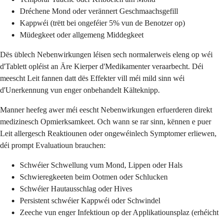
Dréchene Mond oder verännert Geschmaachsgefill
Kappwéi (trëtt bei ongeféier 5% vun de Benotzer op)
Müdegkeet oder allgemeng Middegkeet
Dës üblech Nebenwirkungen léisen sech normalerweis eleng op wéi
d'Tablett opléist an Äre Kierper d'Medikamenter veraarbecht. Déi
meescht Leit fannen datt dës Effekter vill méi mild sinn wéi
d'Unerkennung vun enger onbehandelt Kälteknipp.
Manner heefeg awer méi eescht Nebenwirkungen erfuerderen direkt
medizinesch Opmierksamkeet. Och wann se rar sinn, kënnen e puer
Leit allergesch Reaktiounen oder ongewéinlech Symptomer erliewen,
déi prompt Evaluatioun brauchen:
Schwéier Schwellung vum Mond, Lippen oder Hals
Schwieregkeeten beim Ootmen oder Schlucken
Schwéier Hautausschlag oder Hives
Persistent schwéier Kappwéi oder Schwindel
Zeeche vun enger Infektioun op der Applikatiounsplaz (erhéicht