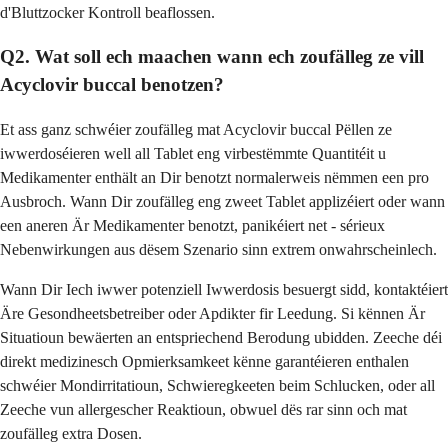
d'Bluttzocker Kontroll beaflossen.
Q2. Wat soll ech maachen wann ech zoufälleg ze vill
Acyclovir buccal benotzen?
Et ass ganz schwéier zoufälleg mat Acyclovir buccal Pëllen ze
iwwerdoséieren well all Tablet eng virbestëmmte Quantitéit u
Medikamenter enthält an Dir benotzt normalerweis nëmmen een pro
Ausbroch. Wann Dir zoufälleg eng zweet Tablet applizéiert oder wann
een aneren Är Medikamenter benotzt, panikéiert net - sérieux
Nebenwirkungen aus dësem Szenario sinn extrem onwahrscheinlech.
Wann Dir Iech iwwer potenziell Iwwerdosis besuergt sidd, kontaktéiert
Äre Gesondheetsbetreiber oder Apdikter fir Leedung. Si kënnen Är
Situatioun bewäerten an entspriechend Berodung ubidden. Zeeche déi
direkt medizinesch Opmierksamkeet kënne garantéieren enthalen
schwéier Mondirritatioun, Schwieregkeeten beim Schlucken, oder all
Zeeche vun allergescher Reaktioun, obwuel dës rar sinn och mat
zoufälleg extra Dosen.