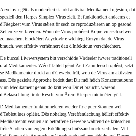
Acyclovir gëtt als moderéiert staarkt antiviral Medikament ugesinn, dat
speziell den Herpes Simplex Virus zielt. Et funktionéiert andeems et
d'Fäegkeet vum Virus stéiert fir sech ze reproduzéieren an op gesond
Zellen ze verbreeden. Wann de Virus probéiert Kopie vu sech selwer
ze maachen, blockéiert Acyclovir e wichtegt Enzym dat de Virus
brauch, wat effektiv verhënnert datt d'Infektioun verschlechtert.
De buccal Liwwersystem bitt verschidde Virdeeler iwwer traditionell
oral Medikamenter. Wéi d'Tablett géint Äert Zännfleesch opléist, setzt
se Medikamenter direkt an d'Gewebe fräi, wou de Virus am aktivsten
ass. Dës gezielte Approche bedeit datt Dir méi héich Konzentratioune
vum Medikament genau do kritt wou Dir et braucht, wärend
d'Belaaschtung fir de Rescht vun Ärem Kierper miniméiert gëtt.
D'Medikamenter funktionnéieren weider fir e puer Stonnen wéi
d'Tablett lues opléist. Dës nohalteg Verëffentlechung hëlleft effektiv
Medikamentniveauen am betraffene Gewebe während de kriteschen
fréie Stadien vun engem Erkältungsschnëssausbroch z'erhalen. Vill
Leit fannen dës Approche méi praktesch wéi verschidde oral Dosen