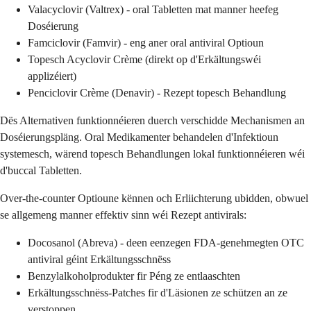
Valacyclovir (Valtrex) - oral Tabletten mat manner heefeg
Doséierung
Famciclovir (Famvir) - eng aner oral antiviral Optioun
Topesch Acyclovir Crème (direkt op d'Erkältungswéi
applizéiert)
Penciclovir Crème (Denavir) - Rezept topesch Behandlung
Dës Alternativen funktionnéieren duerch verschidde Mechanismen an
Doséierungspläng. Oral Medikamenter behandelen d'Infektioun
systemesch, wärend topesch Behandlungen lokal funktionnéieren wéi
d'buccal Tabletten.
Over-the-counter Optioune kënnen och Erliichterung ubidden, obwuel
se allgemeng manner effektiv sinn wéi Rezept antivirals:
Docosanol (Abreva) - deen eenzegen FDA-genehmegten OTC
antiviral géint Erkältungsschnëss
Benzylalkoholprodukter fir Péng ze entlaaschten
Erkältungsschnëss-Patches fir d'Läsionen ze schützen an ze
verstoppen