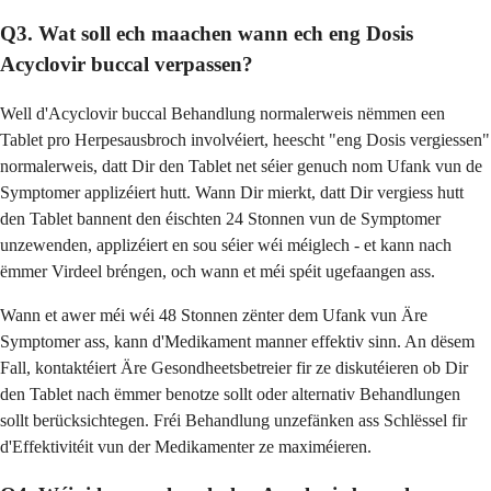
Q3. Wat soll ech maachen wann ech eng Dosis
Acyclovir buccal verpassen?
Well d'Acyclovir buccal Behandlung normalerweis nëmmen een
Tablet pro Herpesausbroch involvéiert, heescht "eng Dosis vergiessen"
normalerweis, datt Dir den Tablet net séier genuch nom Ufank vun de
Symptomer applizéiert hutt. Wann Dir mierkt, datt Dir vergiess hutt
den Tablet bannent den éischten 24 Stonnen vun de Symptomer
unzewenden, applizéiert en sou séier wéi méiglech - et kann nach
ëmmer Virdeel bréngen, och wann et méi spéit ugefaangen ass.
Wann et awer méi wéi 48 Stonnen zënter dem Ufank vun Äre
Symptomer ass, kann d'Medikament manner effektiv sinn. An dësem
Fall, kontaktéiert Äre Gesondheetsbetreier fir ze diskutéieren ob Dir
den Tablet nach ëmmer benotze sollt oder alternativ Behandlungen
sollt berücksichtegen. Fréi Behandlung unzefänken ass Schlëssel fir
d'Effektivitéit vun der Medikamenter ze maximéieren.