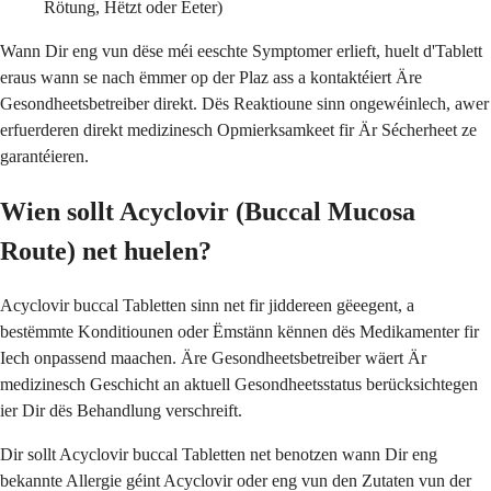
Rötung, Hëtzt oder Eeter)
Wann Dir eng vun dëse méi eeschte Symptomer erlieft, huelt d'Tablett
eraus wann se nach ëmmer op der Plaz ass a kontaktéiert Äre
Gesondheetsbetreiber direkt. Dës Reaktioune sinn ongewéinlech, awer
erfuerderen direkt medizinesch Opmierksamkeet fir Är Sécherheet ze
garantéieren.
Wien sollt Acyclovir (Buccal Mucosa
Route) net huelen?
Acyclovir buccal Tabletten sinn net fir jiddereen gëeegent, a
bestëmmte Konditiounen oder Ëmstänn kënnen dës Medikamenter fir
Iech onpassend maachen. Äre Gesondheetsbetreiber wäert Är
medizinesch Geschicht an aktuell Gesondheetsstatus berücksichtegen
ier Dir dës Behandlung verschreift.
Dir sollt Acyclovir buccal Tabletten net benotzen wann Dir eng
bekannte Allergie géint Acyclovir oder eng vun den Zutaten vun der