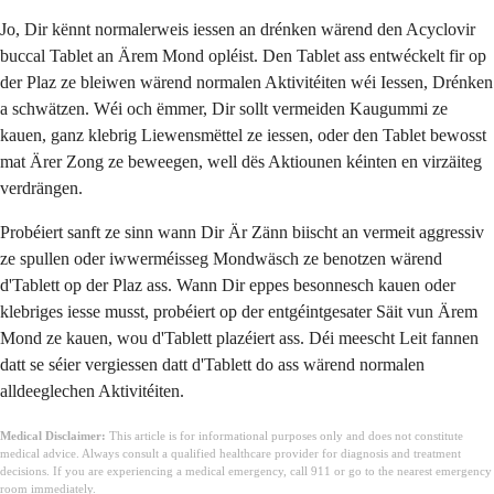
Jo, Dir kënnt normalerweis iessen an drénken wärend den Acyclovir
buccal Tablet an Ärem Mond opléist. Den Tablet ass entwéckelt fir op
der Plaz ze bleiwen wärend normalen Aktivitéiten wéi Iessen, Drénken
a schwätzen. Wéi och ëmmer, Dir sollt vermeiden Kaugummi ze
kauen, ganz klebrig Liewensmëttel ze iessen, oder den Tablet bewosst
mat Ärer Zong ze beweegen, well dës Aktiounen kéinten en virzäiteg
verdrängen.
Probéiert sanft ze sinn wann Dir Är Zänn biischt an vermeit aggressiv
ze spullen oder iwwerméisseg Mondwäsch ze benotzen wärend
d'Tablett op der Plaz ass. Wann Dir eppes besonnesch kauen oder
klebriges iesse musst, probéiert op der entgéintgesater Säit vun Ärem
Mond ze kauen, wou d'Tablett plazéiert ass. Déi meescht Leit fannen
datt se séier vergiessen datt d'Tablett do ass wärend normalen
alldeeglechen Aktivitéiten.
Medical Disclaimer:
This article is for informational purposes only and does not constitute
medical advice. Always consult a qualified healthcare provider for diagnosis and treatment
decisions. If you are experiencing a medical emergency, call 911 or go to the nearest emergency
room immediately.