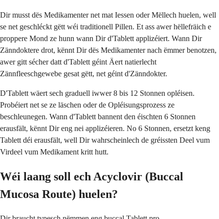
Dir musst dës Medikamenter net mat Iessen oder Mëllech huelen, well
se net geschléckt gëtt wéi traditionell Pillen. Et ass awer hëllefräich e
proppere Mond ze hunn wann Dir d'Tablett applizéiert. Wann Dir
Zänndoktere drot, kënnt Dir dës Medikamenter nach ëmmer benotzen,
awer gitt sécher datt d'Tablett géint Äert natierlecht
Zännfleeschgewebe gesat gëtt, net géint d'Zänndokter.
D'Tablett wäert sech graduell iwwer 8 bis 12 Stonnen opléisen.
Probéiert net se ze läschen oder de Opléisungsprozess ze
beschleunegen. Wann d'Tablett bannent den éischten 6 Stonnen
erausfält, kënnt Dir eng nei applizéieren. No 6 Stonnen, ersetzt keng
Tablett déi erausfält, well Dir wahrscheinlech de gréissten Deel vum
Virdeel vum Medikament kritt hutt.
Wéi laang soll ech Acyclovir (Buccal
Mucosa Route) huelen?
Dir braucht typesch nëmmen eng buccal Tablett pro