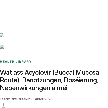
Benchmarks
Stories
FAQ
Sign up / Log in
HEALTH LIBRARY
Wat ass Acyclovir (Buccal Mucosa
Route): Benotzungen, Doséierung,
Nebenwirkungen a méi
Lescht aktualiséiert
3. Abrëll 2026