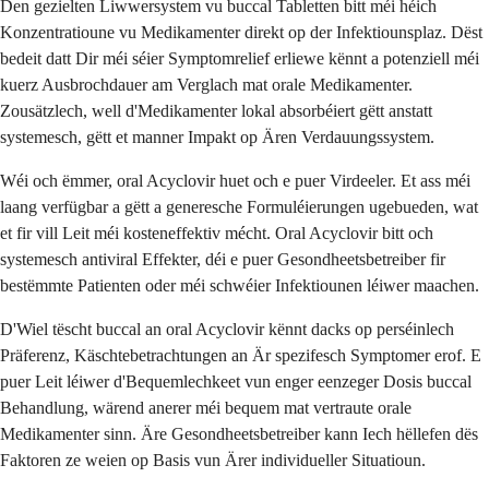
Den gezielten Liwwersystem vu buccal Tabletten bitt méi héich
Konzentratioune vu Medikamenter direkt op der Infektiounsplaz. Dëst
bedeit datt Dir méi séier Symptomrelief erliewe kënnt a potenziell méi
kuerz Ausbrochdauer am Verglach mat orale Medikamenter.
Zousätzlech, well d'Medikamenter lokal absorbéiert gëtt anstatt
systemesch, gëtt et manner Impakt op Ären Verdauungssystem.
Wéi och ëmmer, oral Acyclovir huet och e puer Virdeeler. Et ass méi
laang verfügbar a gëtt a generesche Formuléierungen ugebueden, wat
et fir vill Leit méi kosteneffektiv mécht. Oral Acyclovir bitt och
systemesch antiviral Effekter, déi e puer Gesondheetsbetreiber fir
bestëmmte Patienten oder méi schwéier Infektiounen léiwer maachen.
D'Wiel tëscht buccal an oral Acyclovir kënnt dacks op perséinlech
Präferenz, Käschtebetrachtungen an Är spezifesch Symptomer erof. E
puer Leit léiwer d'Bequemlechkeet vun enger eenzeger Dosis buccal
Behandlung, wärend anerer méi bequem mat vertraute orale
Medikamenter sinn. Äre Gesondheetsbetreiber kann Iech hëllefen dës
Faktoren ze weien op Basis vun Ärer individueller Situatioun.