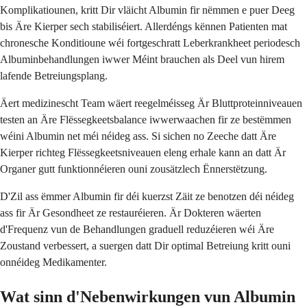
Komplikatiounen, kritt Dir vläicht Albumin fir nëmmen e puer Deeg
bis Äre Kierper sech stabiliséiert. Allerdéngs kënnen Patienten mat
chronesche Konditioune wéi fortgeschratt Leberkrankheet periodesch
Albuminbehandlungen iwwer Méint brauchen als Deel vun hirem
lafende Betreiungsplang.
Äert medizinescht Team wäert reegelméisseg Är Bluttproteinniveauen
testen an Äre Flëssegkeetsbalance iwwerwaachen fir ze bestëmmen
wéini Albumin net méi néideg ass. Si sichen no Zeeche datt Äre
Kierper richteg Flëssegkeetsniveauen eleng erhale kann an datt Är
Organer gutt funktionnéieren ouni zousätzlech Ënnerstëtzung.
D'Zil ass ëmmer Albumin fir déi kuerzst Zäit ze benotzen déi néideg
ass fir Är Gesondheet ze restauréieren. Är Dokteren wäerten
d'Frequenz vun de Behandlungen graduell reduzéieren wéi Äre
Zoustand verbessert, a suergen datt Dir optimal Betreiung kritt ouni
onnéideg Medikamenter.
Wat sinn d'Nebenwirkungen vun Albumin