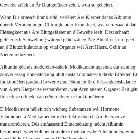
Gewebe zréck an Är Bluttgefässer zéien, wou se gehéiert.
Wann Dir kritesch krank sidd, verléiert Äre Kierper dacks Albumin
duerch Verbrennunge, Chirurgie oder Krankheet, wat verursaacht datt
Flëssegkeet aus Äre Bluttgefässer an d'Gewebe leeft. Dëst schaaft
geféierlech Schwellung wärend gläichzäiteg Äre Bluttdrock erofgeet
an d'Bluttzirkulatioun op vital Organer wéi Äert Häerz, Gehir an
Nieren reduzéiert.
Albumin gëtt als moderéiert-stäerkt Medikament ugesinn, dat stänneg,
zouverlässeg Ënnerstëtzung ubitt anstatt dramatesch direkt Effekter. Et
funktionéiert graduell iwwer e puer Stonnen fir d'Flëssegkeetsbalance
vun Ärem Kierper ze restauréieren, wat Ären aneren Organer Zäit gëtt
fir sech ze erhuelen an erëm richteg ze funktionéieren.
D'Medikament hëlleft och wichteg Substanzen wéi Hormone,
Vitaminnen a Medikamenter méi effektiv duerch Äre Kierper ze
transportéieren. Dës ëmfaassend Ënnerstëtzung mécht Albumin
besonnesch wäertvoll bei komplexe medizinesche Situatiounen, wou
verschidde Kierpersystemer Hëllef brauchen.