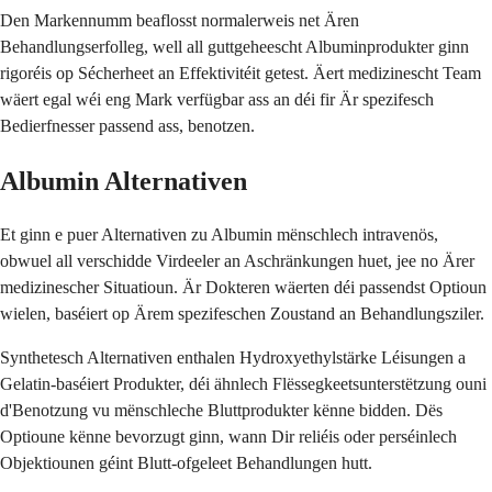
Den Markennumm beaflosst normalerweis net Ären
Behandlungserfolleg, well all guttgeheescht Albuminprodukter ginn
rigoréis op Sécherheet an Effektivitéit getest. Äert medizinescht Team
wäert egal wéi eng Mark verfügbar ass an déi fir Är spezifesch
Bedierfnesser passend ass, benotzen.
Albumin Alternativen
Et ginn e puer Alternativen zu Albumin mënschlech intravenös,
obwuel all verschidde Virdeeler an Aschränkungen huet, jee no Ärer
medizinescher Situatioun. Är Dokteren wäerten déi passendst Optioun
wielen, baséiert op Ärem spezifeschen Zoustand an Behandlungsziler.
Synthetesch Alternativen enthalen Hydroxyethylstärke Léisungen a
Gelatin-baséiert Produkter, déi ähnlech Flëssegkeetsunterstëtzung ouni
d'Benotzung vu mënschleche Bluttprodukter kënne bidden. Dës
Optioune kënne bevorzugt ginn, wann Dir reliéis oder perséinlech
Objektiounen géint Blutt-ofgeleet Behandlungen hutt.