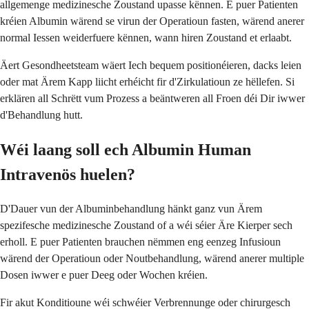
allgemenge medizinesche Zoustand upasse kënnen. E puer Patienten
kréien Albumin wärend se virun der Operatioun fasten, wärend anerer
normal Iessen weiderfuere kënnen, wann hiren Zoustand et erlaabt.
Äert Gesondheetsteam wäert Iech bequem positionéieren, dacks leien
oder mat Ärem Kapp liicht erhéicht fir d'Zirkulatioun ze hëllefen. Si
erklären all Schrëtt vum Prozess a beäntweren all Froen déi Dir iwwer
d'Behandlung hutt.
Wéi laang soll ech Albumin Human
Intravenös huelen?
D'Dauer vun der Albuminbehandlung hänkt ganz vun Ärem
spezifesche medizinesche Zoustand of a wéi séier Äre Kierper sech
erholl. E puer Patienten brauchen nëmmen eng eenzeg Infusioun
wärend der Operatioun oder Noutbehandlung, wärend anerer multiple
Dosen iwwer e puer Deeg oder Wochen kréien.
Fir akut Konditioune wéi schwéier Verbrennunge oder chirurgesch