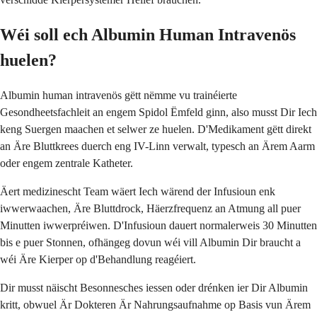
Wéi soll ech Albumin Human Intravenös
huelen?
Albumin human intravenös gëtt nëmme vu trainéierte
Gesondheetsfachleit an engem Spidol Ëmfeld ginn, also musst Dir Iech
keng Suergen maachen et selwer ze huelen. D'Medikament gëtt direkt
an Äre Bluttkrees duerch eng IV-Linn verwalt, typesch an Ärem Aarm
oder engem zentrale Katheter.
Äert medizinescht Team wäert Iech wärend der Infusioun enk
iwwerwaachen, Äre Bluttdrock, Häerzfrequenz an Atmung all puer
Minutten iwwerpréiwen. D'Infusioun dauert normalerweis 30 Minutten
bis e puer Stonnen, ofhängeg dovun wéi vill Albumin Dir braucht a
wéi Äre Kierper op d'Behandlung reagéiert.
Dir musst näischt Besonnesches iessen oder drénken ier Dir Albumin
kritt, obwuel Är Dokteren Är Nahrungsaufnahme op Basis vun Ärem