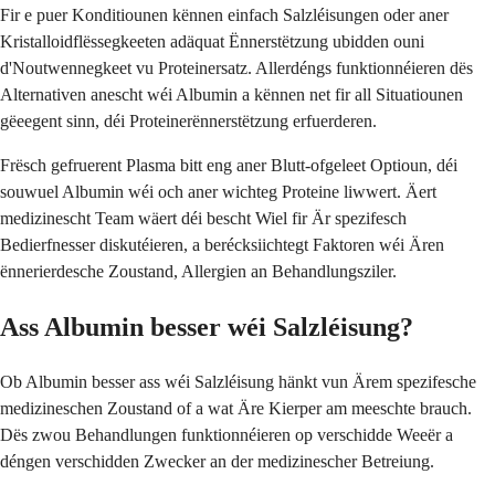
Fir e puer Konditiounen kënnen einfach Salzléisungen oder aner
Kristalloidflëssegkeeten adäquat Ënnerstëtzung ubidden ouni
d'Noutwennegkeet vu Proteinersatz. Allerdéngs funktionnéieren dës
Alternativen anescht wéi Albumin a kënnen net fir all Situatiounen
gëeegent sinn, déi Proteinerënnerstëtzung erfuerderen.
Frësch gefruerent Plasma bitt eng aner Blutt-ofgeleet Optioun, déi
souwuel Albumin wéi och aner wichteg Proteine liwwert. Äert
medizinescht Team wäert déi bescht Wiel fir Är spezifesch
Bedierfnesser diskutéieren, a berécksiichtegt Faktoren wéi Ären
ënnerierdesche Zoustand, Allergien an Behandlungsziler.
Ass Albumin besser wéi Salzléisung?
Ob Albumin besser ass wéi Salzléisung hänkt vun Ärem spezifesche
medizineschen Zoustand of a wat Äre Kierper am meeschte brauch.
Dës zwou Behandlungen funktionnéieren op verschidde Weeër a
déngen verschidden Zwecker an der medizinescher Betreiung.