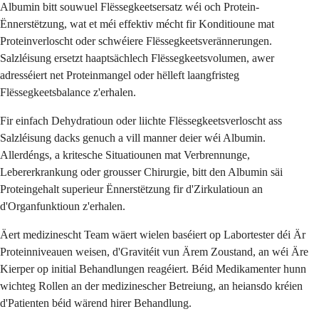
Albumin bitt souwuel Flëssegkeetsersatz wéi och Protein-
Ënnerstëtzung, wat et méi effektiv mécht fir Konditioune mat
Proteinverloscht oder schwéiere Flëssegkeetsverännerungen.
Salzléisung ersetzt haaptsächlech Flëssegkeetsvolumen, awer
adresséiert net Proteinmangel oder hëlleft laangfristeg
Flëssegkeetsbalance z'erhalen.
Fir einfach Dehydratioun oder liichte Flëssegkeetsverloscht ass
Salzléisung dacks genuch a vill manner deier wéi Albumin.
Allerdéngs, a kritesche Situatiounen mat Verbrennunge,
Lebererkrankung oder grousser Chirurgie, bitt den Albumin säi
Proteingehalt superieur Ënnerstëtzung fir d'Zirkulatioun an
d'Organfunktioun z'erhalen.
Äert medizinescht Team wäert wielen baséiert op Labortester déi Är
Proteinniveauen weisen, d'Gravitéit vun Ärem Zoustand, an wéi Äre
Kierper op initial Behandlungen reagéiert. Béid Medikamenter hunn
wichteg Rollen an der medizinescher Betreiung, an heiansdo kréien
d'Patienten béid wärend hirer Behandlung.