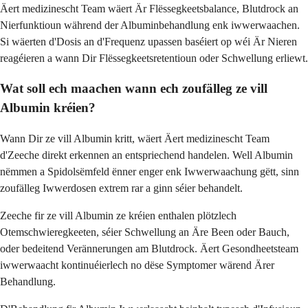
Äert medizinescht Team wäert Är Flëssegkeetsbalance, Blutdrock an
Nierfunktioun während der Albuminbehandlung enk iwwerwaachen.
Si wäerten d'Dosis an d'Frequenz upassen baséiert op wéi Är Nieren
reagéieren a wann Dir Flëssegkeetsretentioun oder Schwellung erliewt.
Wat soll ech maachen wann ech zoufälleg ze vill
Albumin kréien?
Wann Dir ze vill Albumin kritt, wäert Äert medizinescht Team
d'Zeeche direkt erkennen an entspriechend handelen. Well Albumin
nëmmen a Spidolsëmfeld ënner enger enk Iwwerwaachung gëtt, sinn
zoufälleg Iwwerdosen extrem rar a ginn séier behandelt.
Zeeche fir ze vill Albumin ze kréien enthalen plötzlech
Otemschwieregkeeten, séier Schwellung an Äre Been oder Bauch,
oder bedeitend Verännerungen am Blutdrock. Äert Gesondheetsteam
iwwerwaacht kontinuéierlech no dëse Symptomer wärend Ärer
Behandlung.