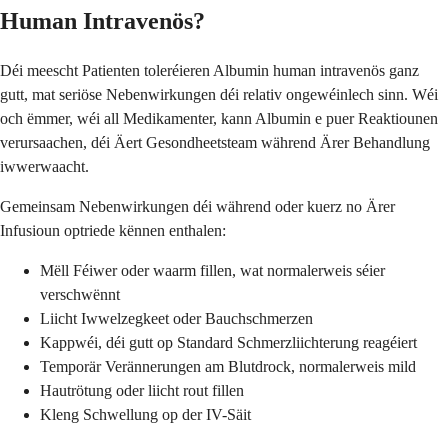
Human Intravenös?
Déi meescht Patienten toleréieren Albumin human intravenös ganz
gutt, mat seriöse Nebenwirkungen déi relativ ongewéinlech sinn. Wéi
och ëmmer, wéi all Medikamenter, kann Albumin e puer Reaktiounen
verursaachen, déi Äert Gesondheetsteam während Ärer Behandlung
iwwerwaacht.
Gemeinsam Nebenwirkungen déi während oder kuerz no Ärer
Infusioun optriede kënnen enthalen:
Mëll Féiwer oder waarm fillen, wat normalerweis séier
verschwënnt
Liicht Iwwelzegkeet oder Bauchschmerzen
Kappwéi, déi gutt op Standard Schmerzliichterung reagéiert
Temporär Verännerungen am Blutdrock, normalerweis mild
Hautrötung oder liicht rout fillen
Kleng Schwellung op der IV-Säit