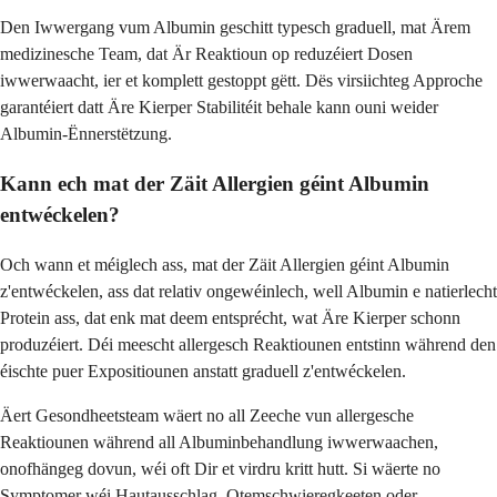
Den Iwwergang vum Albumin geschitt typesch graduell, mat Ärem
medizinesche Team, dat Är Reaktioun op reduzéiert Dosen
iwwerwaacht, ier et komplett gestoppt gëtt. Dës virsiichteg Approche
garantéiert datt Äre Kierper Stabilitéit behale kann ouni weider
Albumin-Ënnerstëtzung.
Kann ech mat der Zäit Allergien géint Albumin
entwéckelen?
Och wann et méiglech ass, mat der Zäit Allergien géint Albumin
z'entwéckelen, ass dat relativ ongewéinlech, well Albumin e natierlecht
Protein ass, dat enk mat deem entsprécht, wat Äre Kierper schonn
produzéiert. Déi meescht allergesch Reaktiounen entstinn während den
éischte puer Expositiounen anstatt graduell z'entwéckelen.
Äert Gesondheetsteam wäert no all Zeeche vun allergesche
Reaktiounen während all Albuminbehandlung iwwerwaachen,
onofhängeg dovun, wéi oft Dir et virdru kritt hutt. Si wäerte no
Symptomer wéi Hautausschlag, Otemschwieregkeeten oder