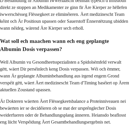
D'Behandlung fir Albumin Iwwerlaascht beinhalt typesch d'Infusioun
direkt ze stoppen an Medikamenter ze ginn fir Äre Kierper ze hëllefen
iwwerschësseg Flëssegkeet ze eliminéieren. Äert medizinescht Team
kéint och Är Positioun upassen oder Sauerstoff Ënnerstëtzung ubidden
wann néideg, wärend Äre Kierper sech erholl.
Wat soll ech maachen wann ech eng geplangte
Albumin Dosis verpassen?
Well Albumin vu Gesondheetsspezialisten a Spidolsëmfeld verwalt
gëtt, wäert Dir perséinlech keng Dosis verpassen. Wéi och ëmmer,
wann Är geplangte Albuminbehandlung aus irgend engem Grond
verspéit gëtt, wäert Äert medizinescht Team d'Timing baséiert op Ärem
aktuellen Zoustand upassen.
Är Dokteren wäerten Äert Flëssegkeetsbalance a Proteinniveauen nei
bewäerten ier se decidéieren ob se mat der ursprénglecher Dosis
weiderfueren oder de Behandlungsplang änneren. Heiansdo beaflosst
eng liicht Verspéidung Äert Gesamtbehandlungsergebnis net.