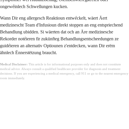
ongewéinlech Schwellungen kucken.
Wann Dir eng allergesch Reaktioun entwéckelt, wäert Äert
medizinescht Team d'Infusioun direkt stoppen an eng entspriechend
Behandlung ubidden. Si wäerten dat och an Äre medizinesche
Rekorder notéieren fir zukünfteg Behandlungsentscheedungen ze
guidéieren an alternativ Optiounen z'entdecken, wann Dir erëm
ähnlech Ënnerstëtzung braucht.
Medical Disclaimer:
This article is for informational purposes only and does not constitute
medical advice. Always consult a qualified healthcare provider for diagnosis and treatment
decisions. If you are experiencing a medical emergency, call 911 or go to the nearest emergency
room immediately.