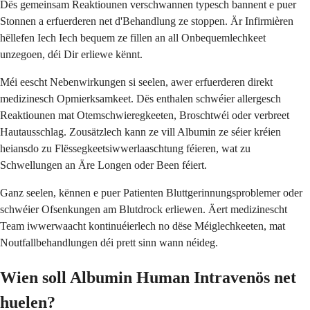
Dës gemeinsam Reaktiounen verschwannen typesch bannent e puer
Stonnen a erfuerderen net d'Behandlung ze stoppen. Är Infirmièren
hëllefen Iech Iech bequem ze fillen an all Onbequemlechkeet
unzegoen, déi Dir erliewe kënnt.
Méi eescht Nebenwirkungen si seelen, awer erfuerderen direkt
medizinesch Opmierksamkeet. Dës enthalen schwéier allergesch
Reaktiounen mat Otemschwieregkeeten, Broschtwéi oder verbreet
Hautausschlag. Zousätzlech kann ze vill Albumin ze séier kréien
heiansdo zu Flëssegkeetsiwwerlaaschtung féieren, wat zu
Schwellungen an Äre Longen oder Been féiert.
Ganz seelen, kënnen e puer Patienten Bluttgerinnungsproblemer oder
schwéier Ofsenkungen am Blutdrock erliewen. Äert medizinescht
Team iwwerwaacht kontinuéierlech no dëse Méiglechkeeten, mat
Noutfallbehandlungen déi prett sinn wann néideg.
Wien soll Albumin Human Intravenös net
huelen?