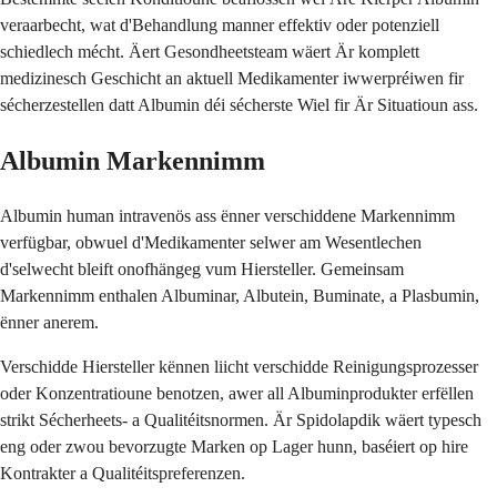
veraarbecht, wat d'Behandlung manner effektiv oder potenziell
schiedlech mécht. Äert Gesondheetsteam wäert Är komplett
medizinesch Geschicht an aktuell Medikamenter iwwerpréiwen fir
sécherzestellen datt Albumin déi sécherste Wiel fir Är Situatioun ass.
Albumin Markennimm
Albumin human intravenös ass ënner verschiddene Markennimm
verfügbar, obwuel d'Medikamenter selwer am Wesentlechen
d'selwecht bleift onofhängeg vum Hiersteller. Gemeinsam
Markennimm enthalen Albuminar, Albutein, Buminate, a Plasbumin,
ënner anerem.
Verschidde Hiersteller kënnen liicht verschidde Reinigungsprozesser
oder Konzentratioune benotzen, awer all Albuminprodukter erfëllen
strikt Sécherheets- a Qualitéitsnormen. Är Spidolapdik wäert typesch
eng oder zwou bevorzugte Marken op Lager hunn, baséiert op hire
Kontrakter a Qualitéitspreferenzen.