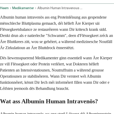
Heem
Medikamenter
Albumin Human Intravenous Route
Albumin human intravenös ass eng Proteinléisung aus gespendene
mënschleche Bluttplasma gemaach, déi hëlleft Äre Kierper säi
Flëssegkeetsbalance ze restauréieren wann Dir kritesch krank sidd.
Denkt drun als e natierleche "Schwamm", deen d'Flëssegkeet zréck an
Äre Bluttkrees zitt, wou se gehéiert, a während medizinesche Noutfäll
Är Zirkulatioun an Äre Bluttdrock ënnerstëtzt.
Dës liewensspuerend Medikamenter ginn essentiell wann Äre Kierper
ze vill Flëssegkeet oder Protein verléiert, wat Dokteren hëlleft
Patienten an Intensivstatiounen, Noutruffraim a während grousse
Operatiounen ze stabiliséieren. Wann Dir versteet wéi Albumin
funktionnéiert, kënnt Dir Iech méi informéiert fillen wann Dir oder e
Léifsten jeemools dës Behandlung braucht.
Wat ass Albumin Human Intravenös?
Albumin human intravenös ass eng steril Léisung déi Albuminprotein