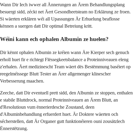
Wann Dir Iech iwwer all Ännerungen an Ärem Behandlungsplang
besuergt sidd, zéckt net Äert Gesondheetsteam no Erklärung ze froen.
Si wäerten erklären wéi all Upassungen Är Erhuelung beaflosse
kënnen a suergen datt Dir optimal Betreiung kritt.
Wéini kann ech ophalen Albumin ze huelen?
Dir kënnt ophalen Albumin ze kréien wann Äre Kierper sech genuch
erholl huet fir e richtegt Flëssegkeetsbalance a Proteinniveauen eleng
z'erhalen. Äert medizinescht Team wäert dës Bestëmmung baséiert op
reegelméissege Blutt Tester an Ärer allgemenger klinescher
Verbesserung maachen.
Zeeche, datt Dir eventuell prett sidd, den Albumin ze stoppen, enthalen
e stabile Bluttdrock, normal Proteinniveauen an Ärem Blutt, an
d'Resolutioun vum ënnerierdesche Zoustand, deen
d'Albuminbehandlung erfuerdert huet. Är Doktere wäerten och
sécherstellen, datt Är Organer gutt funktionéieren ouni zousätzlech
Ënnerstëtzung.