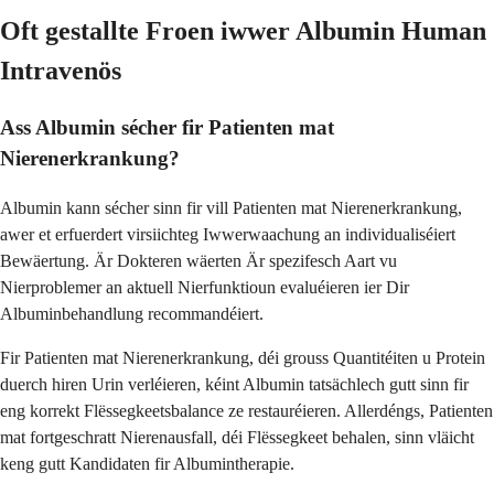
Oft gestallte Froen iwwer Albumin Human
Intravenös
Ass Albumin sécher fir Patienten mat
Nierenerkrankung?
Albumin kann sécher sinn fir vill Patienten mat Nierenerkrankung,
awer et erfuerdert virsiichteg Iwwerwaachung an individualiséiert
Bewäertung. Är Dokteren wäerten Är spezifesch Aart vu
Nierproblemer an aktuell Nierfunktioun evaluéieren ier Dir
Albuminbehandlung recommandéiert.
Fir Patienten mat Nierenerkrankung, déi grouss Quantitéiten u Protein
duerch hiren Urin verléieren, kéint Albumin tatsächlech gutt sinn fir
eng korrekt Flëssegkeetsbalance ze restauréieren. Allerdéngs, Patienten
mat fortgeschratt Nierenausfall, déi Flëssegkeet behalen, sinn vläicht
keng gutt Kandidaten fir Albumintherapie.