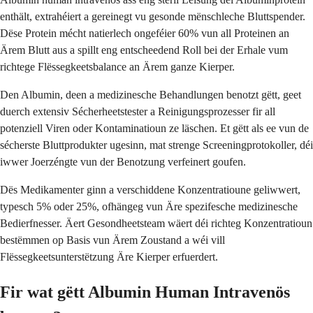
enthält, extrahéiert a gereinegt vu gesonde mënschleche Bluttspender.
Dëse Protein mécht natierlech ongeféier 60% vun all Proteinen an
Ärem Blutt aus a spillt eng entscheedend Roll bei der Erhale vum
richtege Flëssegkeetsbalance an Ärem ganze Kierper.
Den Albumin, deen a medizinesche Behandlungen benotzt gëtt, geet
duerch extensiv Sécherheetstester a Reinigungsprozesser fir all
potenziell Viren oder Kontaminatioun ze läschen. Et gëtt als ee vun de
sécherste Bluttprodukter ugesinn, mat strenge Screeningprotokoller, déi
iwwer Joerzéngte vun der Benotzung verfeinert goufen.
Dës Medikamenter ginn a verschiddene Konzentratioune geliwwert,
typesch 5% oder 25%, ofhängeg vun Äre spezifesche medizinesche
Bedierfnesser. Äert Gesondheetsteam wäert déi richteg Konzentratioun
bestëmmen op Basis vun Ärem Zoustand a wéi vill
Flëssegkeetsunterstëtzung Äre Kierper erfuerdert.
Fir wat gëtt Albumin Human Intravenös