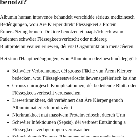
benotzt?
Albumin human intravenös behandelt verschidde sérieux medizinesch
Bedéngungen, wou Äre Kierper direkt Flëssegkeet a Protein
Ënnerstëtzung brauch. Doktere benotzen et haaptsächlech wann
Patienten schwéier Flëssegkeetsverloscht oder niddereg
Bluttproteinniveauen erliewen, déi vital Organfunktioun menacéieren.
Hei sinn d'Haaptbedéngungen, wou Albumin medezinesch néideg gëtt:
Schwéier Verbrennunge, déi grouss Fläche vun Ärem Kierper
bedecken, wou Flëssegkeetsverloscht liewensgeféierlech ka sinn
Grouss chirurgesch Komplikatiounen, déi bedeitende Blutt- oder
Flëssegkeetsverloscht verursaachen
Liewerkrankheet, déi verhënnert datt Äre Kierper genuch
Albumin natierlech produzéiert
Nierkrankheet mat massivem Proteinverloscht duerch Urin
Schwéier Infektiounen (Sepsis), déi verbreet Entzündung a
Flëssegkeetsverlagerungen verursaachen
Schock duerch Trauma, Blutungen oder aner medizinesch