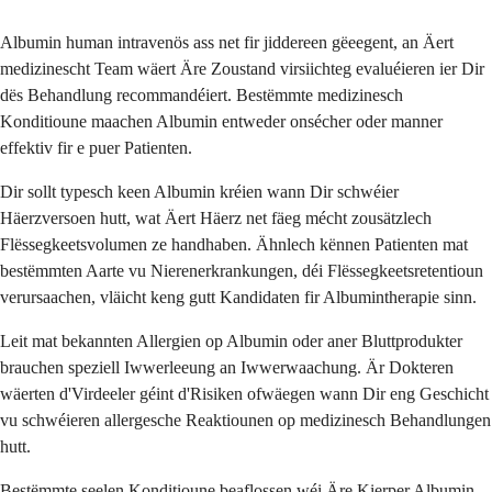
Albumin human intravenös ass net fir jiddereen gëeegent, an Äert
medizinescht Team wäert Äre Zoustand virsiichteg evaluéieren ier Dir
dës Behandlung recommandéiert. Bestëmmte medizinesch
Konditioune maachen Albumin entweder onsécher oder manner
effektiv fir e puer Patienten.
Dir sollt typesch keen Albumin kréien wann Dir schwéier
Häerzversoen hutt, wat Äert Häerz net fäeg mécht zousätzlech
Flëssegkeetsvolumen ze handhaben. Ähnlech kënnen Patienten mat
bestëmmten Aarte vu Nierenerkrankungen, déi Flëssegkeetsretentioun
verursaachen, vläicht keng gutt Kandidaten fir Albumintherapie sinn.
Leit mat bekannten Allergien op Albumin oder aner Bluttprodukter
brauchen speziell Iwwerleeung an Iwwerwaachung. Är Dokteren
wäerten d'Virdeeler géint d'Risiken ofwäegen wann Dir eng Geschicht
vu schwéieren allergesche Reaktiounen op medizinesch Behandlungen
hutt.
Bestëmmte seelen Konditioune beaflossen wéi Äre Kierper Albumin