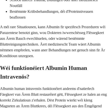
Noutfäll
Bestëmmte Kriibsbehandlungen, déi d'Proteinniveauen
beaflossen
A méi rare Situatiounen, kann Albumin fir spezifesch Prozeduren wéi
Parazentese benotzt ginn, wou Dokteren iwwerschësseg Flëssegkeet
aus Ärem Bauch ewechhuelen, oder wärend bestëmmte
Bluttreinigungstechniken. Äert medizinescht Team wäert Albumin
nëmmen empfeelen, wann aner Behandlungen net genuch sinn fir Är
Konditioun unzegoen.
Wéi funktionéiert Albumin Human
Intravenös?
Albumin human intravenös funktionéiert andeems d'natierlech
Fäegkeet vun Ärem Blutt restauréiert gëtt, Flëssegkeet ze halen an eng
korrekt Zirkulatioun z'erhalen. Dëst Protein wierkt wéi kleng
Magneten an Ärem Bluttkrees, déi Flëssegkeet aus den Ëmgéigend