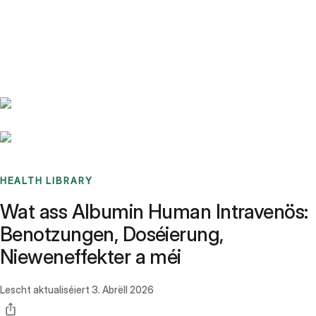
Benchmarks
Stories
FAQ
Sign up / Log in
HEALTH LIBRARY
Wat ass Albumin Human Intravenös:
Benotzungen, Doséierung,
Nieweneffekter a méi
Lescht aktualiséiert
3. Abrëll 2026