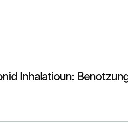
onid Inhalatioun: Benotzun