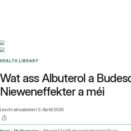
Benchmarks
Stories
FAQ
Sign up / Log in
HEALTH LIBRARY
Wat ass Albuterol a Budes
Nieweneffekter a méi
Lescht aktualiséiert
3. Abrëll 2026
Heem
Medikamenter
Albuterol And Budesonide Inhalation Route