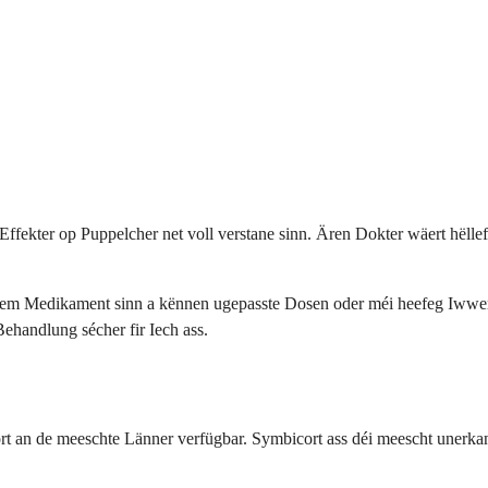
Effekter op Puppelcher net voll verstane sinn. Ären Dokter wäert hëlle
dësem Medikament sinn a kënnen ugepasste Dosen oder méi heefeg Iww
ehandlung sécher fir Iech ass.
 de meeschte Länner verfügbar. Symbicort ass déi meescht unerkann