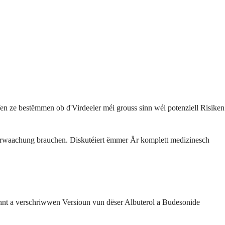
fen ze bestëmmen ob d'Virdeeler méi grouss sinn wéi potenziell Risiken
erwaachung brauchen. Diskutéiert ëmmer Är komplett medizinesch
t a verschriwwen Versioun vun dëser Albuterol a Budesonide