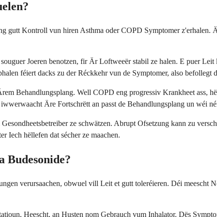
uelen?
 eng gutt Kontroll vun hiren Asthma oder COPD Symptomer z'erhalen. 
r souguer Joeren benotzen, fir Är Loftweeër stabil ze halen. E puer L
halen féiert dacks zu der Réckkehr vun de Symptomer, also befollegt 
Ärem Behandlungsplang. Well COPD eng progressiv Krankheet ass, hë
 iwwerwaacht Äre Fortschrëtt an passt de Behandlungsplang un wéi né
m Gesondheetsbetreiber ze schwätzen. Abrupt Ofsetzung kann zu versc
r Iech hëllefen dat sécher ze maachen.
 a Budesonide?
en verursaachen, obwuel vill Leit et gutt toleréieren. Déi meescht N
itatioun, Heescht, an Husten nom Gebrauch vum Inhalator. Dës Symptom