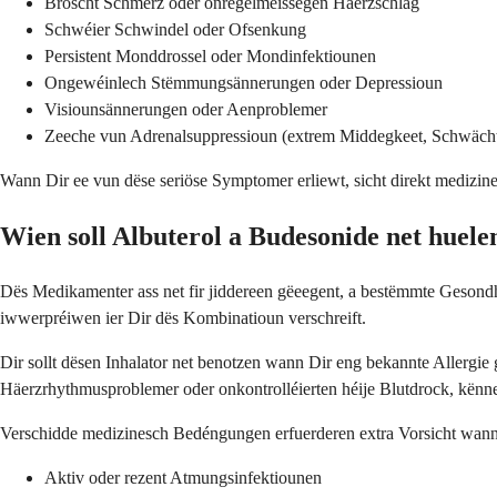
Broscht Schmerz oder onregelméissegen Häerzschlag
Schwéier Schwindel oder Ofsenkung
Persistent Monddrossel oder Mondinfektiounen
Ongewéinlech Stëmmungsännerungen oder Depressioun
Visiounsännerungen oder Aenproblemer
Zeeche vun Adrenalsuppressioun (extrem Middegkeet, Schwäch
Wann Dir ee vun dëse seriöse Symptomer erliewt, sicht direkt medizin
Wien soll Albuterol a Budesonide net huele
Dës Medikamenter ass net fir jiddereen gëeegent, a bestëmmte Gesond
iwwerpréiwen ier Dir dës Kombinatioun verschreift.
Dir sollt dësen Inhalator net benotzen wann Dir eng bekannte Allergie
Häerzrhythmusproblemer oder onkontrolléierten héije Blutdrock, kën
Verschidde medizinesch Bedéngungen erfuerderen extra Vorsicht wann
Aktiv oder rezent Atmungsinfektiounen