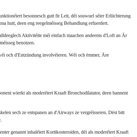
tionéiert besonnesch gutt fir Leit, déi souwuel séier Erliichterung
ma hutt, deen eng reegelméisseg Behandlung erfuerdert.
ldeeglech Aktivitéite méi einfach maachen andeems d'Loft an Är
lméisseg benotzen.
éi och d'Entzündung involvéieren. Wéi och ëmmer, Äre
ent wierkt als moderéiert Kraaft Bronchodilatator, deen bannent
elen sech ze entspanen an d'Airways ze vergréisseren. Dëst bitt
.
er genannt inhaléiert Kortikosteroiden, déi als moderéiert Kraaft