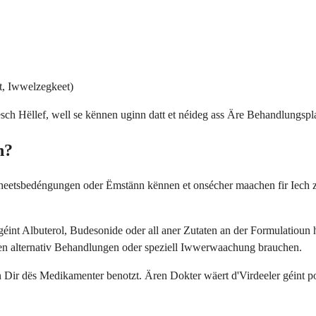
t, Iwwelzegkeet)
esch Hëllef, well se kënnen uginn datt et néideg ass Äre Behandlungsp
n?
heetsbedéngungen oder Ëmstänn kënnen et onsécher maachen fir Iech z
 géint Albuterol, Budesonide oder all aner Zutaten an der Formulatiou
nen alternativ Behandlungen oder speziell Iwwerwaachung brauchen.
 Dir dës Medikamenter benotzt. Ären Dokter wäert d'Virdeeler géint 