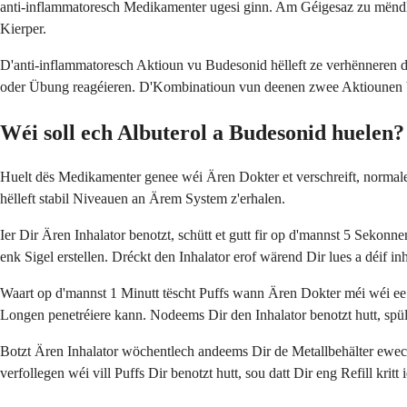
anti-inflammatoresch Medikamenter ugesi ginn. Am Géigesaz zu mëndl
Kierper.
D'anti-inflammatoresch Aktioun vu Budesonid hëlleft ze verhënneren da
oder Übung reagéieren. D'Kombinatioun vun deenen zwee Aktiounen bede
Wéi soll ech Albuterol a Budesonid huelen?
Huelt dës Medikamenter genee wéi Ären Dokter et verschreift, normal
hëlleft stabil Niveauen an Ärem System z'erhalen.
Ier Dir Ären Inhalator benotzt, schütt et gutt fir op d'mannst 5 Sek
enk Sigel erstellen. Dréckt den Inhalator erof wärend Dir lues a déif i
Waart op d'mannst 1 Minutt tëscht Puffs wann Ären Dokter méi wéi ee 
Longen penetréiere kann. Nodeems Dir den Inhalator benotzt hutt, spül
Botzt Ären Inhalator wöchentlech andeems Dir de Metallbehälter ewech
verfollegen wéi vill Puffs Dir benotzt hutt, sou datt Dir eng Refill kritt i