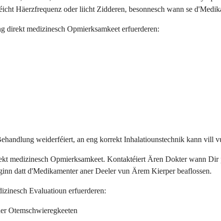
éicht Häerzfrequenz oder liicht Zidderen, besonnesch wann se d'Medika
ng direkt medizinesch Opmierksamkeet erfuerderen:
handlung weiderféiert, an eng korrekt Inhalatiounstechnik kann vill 
rekt medizinesch Opmierksamkeet. Kontaktéiert Ären Dokter wann Dir
inn datt d'Medikamenter aner Deeler vun Ärem Kierper beaflossen.
dizinesch Evaluatioun erfuerderen:
der Otemschwieregkeeten