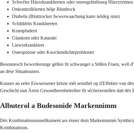
Schwéier Häerzkrankheeten oder onreegelméisseg Häerzrytmen
Onkontrolléierten héije Blutdrock
Diabetis (Bluttzocker Iwwerwaachung kann néideg sinn)
Schilddrüs Krankheeten
Krampfadern
Glaukom oder Katarakt
Liewerkrankheet
Osteoporose oder Knochendichteproblemer
Besonnesch Iwwerleeunge gëllen fir schwanger a Stillen Fraen, well d'
an dëse Situatiounen.
Kanner an eeler Erwuessener kënne méi sensibel op d'Effekter vun 
Geschicht mat Ärem Gesondheetsbetreiber fir sécherzestellen datt dës B
Albuterol a Budesonide Markennimm
Dës Kombinatiounsmedikament ass ënner dem Markennumm Symbicort an
Kombinatioun.