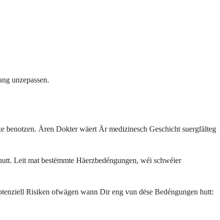
lang unzepassen.
e benotzen. Ären Dokter wäert Är medizinesch Geschicht suergfälteg
n hutt. Leit mat bestëmmte Häerzbedéngungen, wéi schwéier
potenziell Risiken ofwägen wann Dir eng vun dëse Bedéngungen hutt: