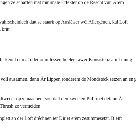
ongen ze schaffen mat minimale Effekter op de Rescht vun Ärem
ahrscheinlech datt se staark op Ausléiser wéi Allergènen, kal Loft
kritt.
r kënnt et mat oder ouni Iessen huelen, awer Konsistenz am Timing
 a voll ausatmen, dann Är Lippen ronderëm de Mondstéck setzen an eng
.
oftweeër opzemaachen, sou datt den zweeten Puff méi déif an Är
n Thrush ze vermeiden.
lett an der Loft dréchnen ier Dir et erëm zesummesetzt. Bleift