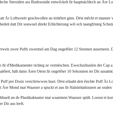
eche Steroiden ass Budesonide entwéckelt fir haaptsächlech an Äre L
tt Är Loftweeër geschwollen an irritéiert ginn. Dëst mécht et manner w
it datt Dir souwuel direkt Erliichterung wéi och laangfristeg Schutz 
erweis zwee Puffs zweemol am Dag ongeféier 12 Stonnen auserneen. Di
onnen fir d'Medikamenter richteg ze vermëschen. Ewechzehuelen der Cap
nhaléiert, hält dann Ären Otem fir ongeféier 10 Sekonnen ier Dir ausatmt
Puff pro Dosis verschriwwen huet. Dëst erlaabt den éischte Puff Är L
t Äre Mond mat Waasser a spuckt et aus fir Halsirritatiounen an orale
huelt an de Plastikaktuator mat waarmem Waasser spült. Loosst et komp
er Dir aus leeft.