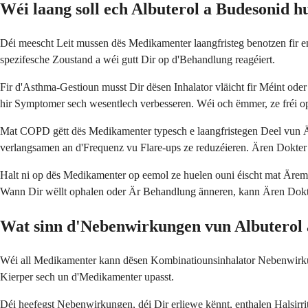
Wéi laang soll ech Albuterol a Budesonid h
Déi meescht Leit mussen dës Medikamenter laangfristeg benotzen fir
spezifesche Zoustand a wéi gutt Dir op d'Behandlung reagéiert.
Fir d'Asthma-Gestioun musst Dir dësen Inhalator vläicht fir Méint ode
hir Symptomer sech wesentlech verbesseren. Wéi och ëmmer, ze fréi op
Mat COPD gëtt dës Medikamenter typesch e laangfristegen Deel vun 
verlangsamen an d'Frequenz vu Flare-ups ze reduzéieren. Ären Dokter
Halt ni op dës Medikamenter op eemol ze huelen ouni éischt mat Äre
Wann Dir wëllt ophalen oder Är Behandlung änneren, kann Ären Dokte
Wat sinn d'Nebenwirkungen vun Albuterol
Wéi all Medikamenter kann dësen Kombinatiounsinhalator Nebenwirkung
Kierper sech un d'Medikamenter upasst.
Déi heefegst Nebenwirkungen, déi Dir erliewe kënnt, enthalen Halsirr