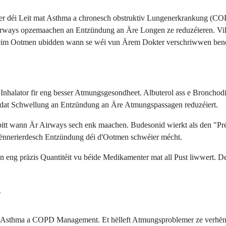
r déi Leit mat Asthma a chronesch obstruktiv Lungenerkrankung (COP
irways opzemaachen an Entzündung an Äre Longen ze reduzéieren. Vil
r beim Ootmen ubidden wann se wéi vun Ärem Dokter verschriwwen beno
lator fir eng besser Atmungsgesondheet. Albuterol ass e Bronchodilat
d dat Schwellung an Entzündung an Äre Atmungspassagen reduzéiert.
ubitt wann Är Airways sech enk maachen. Budesonid wierkt als den "Pr
 ënnerierdesch Entzündung déi d'Ootmen schwéier mécht.
eng präzis Quantitéit vu béide Medikamenter mat all Pust liwwert. Den 
?
ir Asthma a COPD Management. Et hëlleft Atmungsproblemer ze verhë