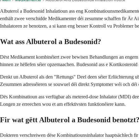
Albuterol a Budesonid Inhalatioun ass eng Kombinatiounsmedikamente
enthält zwee verschidde Medikamenter déi zesumme schaffen fir Är A
Inhalatoren ze benotzen, a si kann eng besser Kontroll vu Probleme
Wat ass Albuterol a Budesonid?
Dëst Medikament kombinéiert zwee bewisen Behandlungen an engem Inha
hinnen ze hëllefen séier opzemaachen. Budesonid ass e Kortikosteroi
Denkt un Albuterol als den "Rettungs" Deel deen séier Erliichterung 
Zesummen adresséieren se souwuel déi direkt Symptomer wéi och déi
Dës Kombinatioun ass verfügbar als metered-dose Inhalator (MDI) deen 
Longen ze erreechen wou et am effektivsten funktionéiere kann.
Fir wat gëtt Albuterol a Budesonid benotzt
Dokteren verschreiwen dëse Kombinatiounsinhalator haaptsächlech f