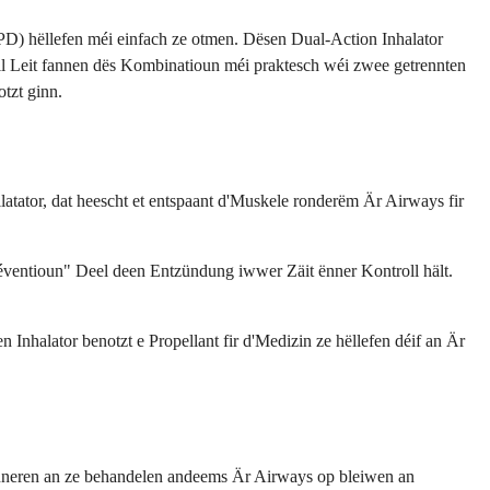
D) hëllefen méi einfach ze otmen. Dësen Dual-Action Inhalator
l Leit fannen dës Kombinatioun méi praktesch wéi zwee getrennten
tzt ginn.
ator, dat heescht et entspaant d'Muskele ronderëm Är Airways fir
éventioun" Deel deen Entzündung iwwer Zäit ënner Kontroll hält.
Inhalator benotzt e Propellant fir d'Medizin ze hëllefen déif an Är
nneren an ze behandelen andeems Är Airways op bleiwen an