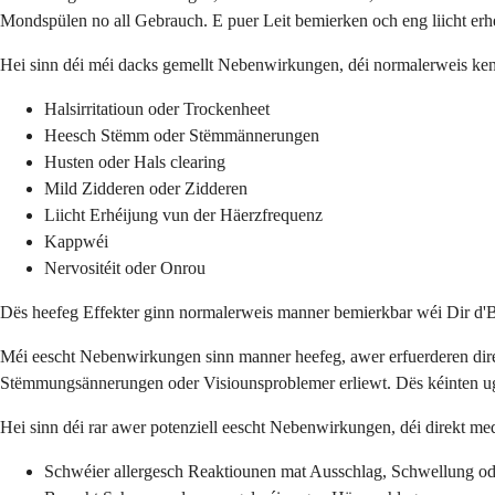
Mondspülen no all Gebrauch. E puer Leit bemierken och eng liicht erh
Hei sinn déi méi dacks gemellt Nebenwirkungen, déi normalerweis ke
Halsirritatioun oder Trockenheet
Heesch Stëmm oder Stëmmännerungen
Husten oder Hals clearing
Mild Zidderen oder Zidderen
Liicht Erhéijung vun der Häerzfrequenz
Kappwéi
Nervositéit oder Onrou
Dës heefeg Effekter ginn normalerweis manner bemierkbar wéi Dir d'Be
Méi eescht Nebenwirkungen sinn manner heefeg, awer erfuerderen di
Stëmmungsännerungen oder Visiounsproblemer erliewt. Dës kéinten ug
Hei sinn déi rar awer potenziell eescht Nebenwirkungen, déi direkt me
Schwéier allergesch Reaktiounen mat Ausschlag, Schwellung o