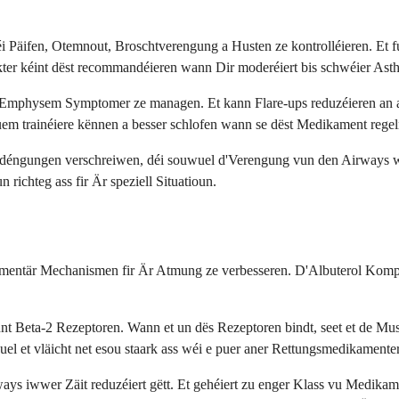
äifen, Otemnout, Broschtverengung a Husten ze kontrolléieren. Et funk
ter kéint dëst recommandéieren wann Dir moderéiert bis schwéier Asth
Emphysem Symptomer ze managen. Et kann Flare-ups reduzéieren an al
uem trainéiere kënnen a besser schlofen wann se dëst Medikament rege
déngungen verschreiwen, déi souwuel d'Verengung vun den Airways w
ichteg ass fir Är speziell Situatioun.
entär Mechanismen fir Är Atmung ze verbesseren. D'Albuterol Kompon
t Beta-2 Rezeptoren. Wann et un dës Rezeptoren bindt, seet et de Musk
el et vläicht net esou staark ass wéi e puer aner Rettungsmedikamenter
 iwwer Zäit reduzéiert gëtt. Et gehéiert zu enger Klass vu Medikament