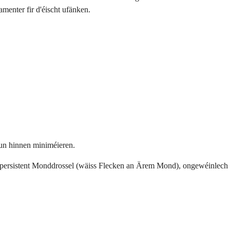
menter fir d'éischt ufänken.
vun hinnen miniméieren.
 persistent Monddrossel (wäiss Flecken an Ärem Mond), ongewéinlech