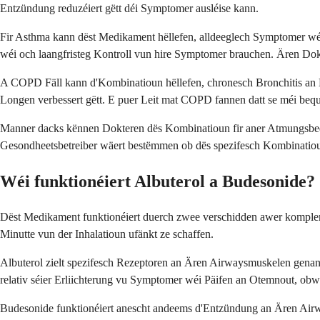
Entzündung reduzéiert gëtt déi Symptomer ausléise kann.
Fir Asthma kann dëst Medikament hëllefen, alldeeglech Symptomer wéi P
wéi och laangfristeg Kontroll vun hire Symptomer brauchen. Ären Dok
A COPD Fäll kann d'Kombinatioun hëllefen, chronesch Bronchitis an 
Longen verbessert gëtt. E puer Leit mat COPD fannen datt se méi beq
Manner dacks kënnen Dokteren dës Kombinatioun fir aner Atmungsbe
Gesondheetsbetreiber wäert bestëmmen ob dës spezifesch Kombinatioun r
Wéi funktionéiert Albuterol a Budesonide?
Dëst Medikament funktionéiert duerch zwee verschidden awer komplem
Minutte vun der Inhalatioun ufänkt ze schaffen.
Albuterol zielt spezifesch Rezeptoren an Ären Airwaysmuskelen genann
relativ séier Erliichterung vu Symptomer wéi Päifen an Otemnout, obwu
Budesonide funktionéiert anescht andeems d'Entzündung an Ären Airways