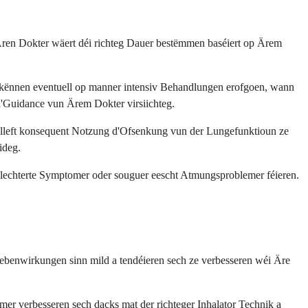
Ären Dokter wäert déi richteg Dauer bestëmmen baséiert op Ärem
eit kënnen eventuell op manner intensiv Behandlungen erofgoen, wann
d'Guidance vun Ärem Dokter virsiichteg.
lleft konsequent Notzung d'Ofsenkung vun der Lungefunktioun ze
ideg.
hlechterte Symptomer oder souguer eescht Atmungsproblemer féieren.
ebenwirkungen sinn mild a tendéieren sech ze verbesseren wéi Äre
er verbesseren sech dacks mat der richteger Inhalator Technik a