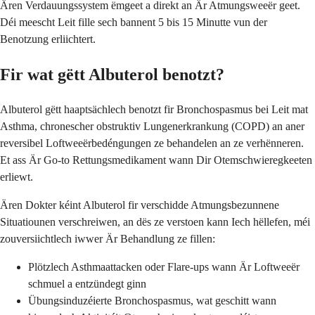
Ären Verdauungssystem ëmgeet a direkt an Är Atmungsweeër geet.
Déi meescht Leit fille sech bannent 5 bis 15 Minutte vun der
Benotzung erliichtert.
Fir wat gëtt Albuterol benotzt?
Albuterol gëtt haaptsächlech benotzt fir Bronchospasmus bei Leit mat
Asthma, chronescher obstruktiv Lungenerkrankung (COPD) an aner
reversibel Loftweeërbedéngungen ze behandelen an ze verhënneren.
Et ass Är Go-to Rettungsmedikament wann Dir Otemschwieregkeeten
erliewt.
Ären Dokter kéint Albuterol fir verschidde Atmungsbezunnene
Situatiounen verschreiwen, an dës ze verstoen kann Iech hëllefen, méi
zouversiichtlech iwwer Är Behandlung ze fillen:
Plötzlech Asthmaattacken oder Flare-ups wann Är Loftweeër
schmuel a entzündegt ginn
Übungsinduzéierte Bronchospasmus, wat geschitt wann