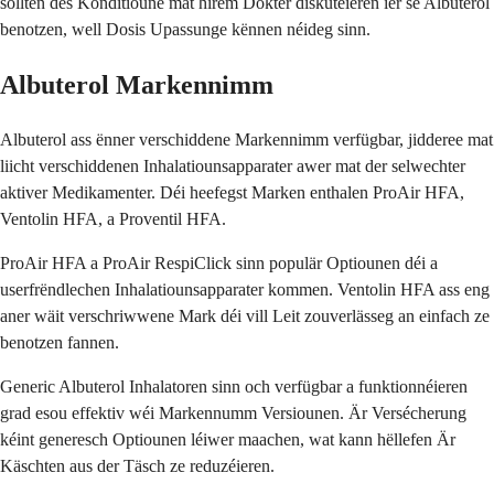
sollten dës Konditioune mat hirem Dokter diskutéieren ier se Albuterol
benotzen, well Dosis Upassunge kënnen néideg sinn.
Albuterol Markennimm
Albuterol ass ënner verschiddene Markennimm verfügbar, jidderee mat
liicht verschiddenen Inhalatiounsapparater awer mat der selwechter
aktiver Medikamenter. Déi heefegst Marken enthalen ProAir HFA,
Ventolin HFA, a Proventil HFA.
ProAir HFA a ProAir RespiClick sinn populär Optiounen déi a
userfrëndlechen Inhalatiounsapparater kommen. Ventolin HFA ass eng
aner wäit verschriwwene Mark déi vill Leit zouverlässeg an einfach ze
benotzen fannen.
Generic Albuterol Inhalatoren sinn och verfügbar a funktionnéieren
grad esou effektiv wéi Markennumm Versiounen. Är Versécherung
kéint generesch Optiounen léiwer maachen, wat kann hëllefen Är
Käschten aus der Täsch ze reduzéieren.