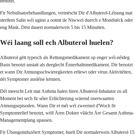
benotzt.
Fir Nebulisatorbehandlungen, vermëscht Dir d'Albuterol-Léisung mat
sterilem Salin wéi uginn a ootmt de Niwwel duerch e Mondstéck oder
eng Mask. Dëst dauert normalerweis 5 bis 15 Minutten.
Wéi laang soll ech Albuterol huelen?
Albuterol gëtt typesch als Rettungsmedikament op enger wéi-néideg
Basis benotzt anstatt als deeglecht Ënnerhaltsmedikament. Dir benotzt
et wann Dir Atmungsschwieregkeeten erliewt oder virun Aktivitéiten,
déi Symptomer ausléise kënnen.
Déi meescht Leit mat Asthma halen hiren Albuterol-Inhalator zu all
Moment bei sech fir séier Erliichterung wärend onerwaarten
Atmungsepisoden. Wann Dir et méi wéi zweemol d'Woch fir
Symptomrelief benotzt, wëll Ären Dokter vläicht Äre Gesamt Asthma-
Managementplang upassen.
Fir Übungsinduzéiert Symptomer, huelt Dir normalerweis Albuterol 15