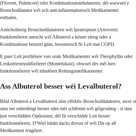
(Flovent, Pulmicort) oder Kombinatiounsinhalatoren, déi souwuel e
Bronchodilatator wéi och anti-inflammatoresch Medikamenter
enthalen.
Anticholinerg Bronchodilatatoren wéi Ipratropium (Atrovent)
funktionéieren anescht wéi Albuterol a kënne eleng oder a
Kombinatioun benotzt ginn, besonnesch fir Leit mat COPD.
E puer Leit profitéiere vun orale Medikamenter wéi Theophyllin oder
Leukotrienmodifizéierer (Montelukast), obwuel dës méi lues
funktionnéieren wéi inhaléiert Rettungsmedikamenter.
Ass Albuterol besser wéi Levalbuterol?
Béid Albuterol a Levalbuterol sinn effektiv Bronchodilatatoren, awer si
sinn net onbedéngt besser oder méi schlëmm wéi géigesäiteg - si sinn
just verschidden Optiounen, déi fir verschidde Leit besser
funktionnéieren. D'Wiel hänkt dacks dovun of wéi Dir op all
Medikament reagéiert.