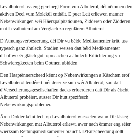
Levalbuterol ass eng gereinegt Form vun Albuterol, déi nëmmen den
aktiven Deel vum Molekül enthält. E puer Leit erliewen manner
Nebenwirkungen wéi Häerzpalpitatiounen, Zidderen oder Zidderen
mat Levalbuterol am Verglach zu regulärem Albuterol.
D'Atmungsverbesserung, déi Dir vu béide Medikamenter kritt, ass
typesch ganz ähnlech. Studien weisen datt béid Medikamenter
d'Loftweeër gläich gutt opmaachen a ähnlech Erliichterung vu
Schwieregkeeten beim Ootmen ubidden.
Den Haaptënnerscheed kënnt op Nebenwirkungen a Käschten erof.
Levalbuterol tendéiert méi deier ze sinn wéi Albuterol, sou datt
d'Versécherungsgesellschaften dacks erfuerderen datt Dir als éischt
Albuterol probéiert, ausser Dir hutt spezifesch
Nebenwirkungsproblemer.
Ären Dokter kéint Iech op Levalbuterol wiesselen wann Dir lästeg
Nebenwirkungen mat Albuterol erliewt, awer nach ëmmer eng séier
wierksam Rettungsmedikamenter braucht. D'Entscheedung sollt