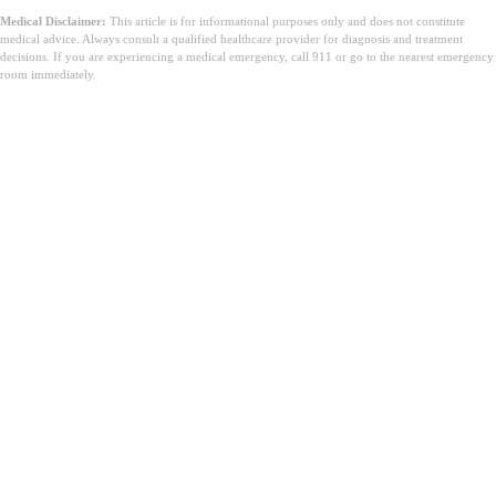
Medical Disclaimer:
This article is for informational purposes only and does not constitute
medical advice. Always consult a qualified healthcare provider for diagnosis and treatment
decisions. If you are experiencing a medical emergency, call 911 or go to the nearest emergency
room immediately.