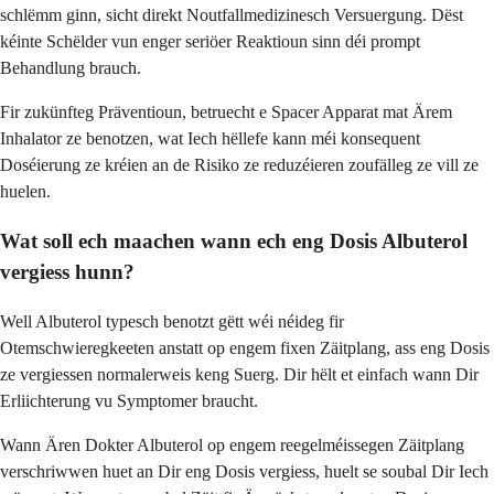
schlëmm ginn, sicht direkt Noutfallmedizinesch Versuergung. Dëst
kéinte Schëlder vun enger seriöer Reaktioun sinn déi prompt
Behandlung brauch.
Fir zukünfteg Präventioun, betruecht e Spacer Apparat mat Ärem
Inhalator ze benotzen, wat Iech hëllefe kann méi konsequent
Doséierung ze kréien an de Risiko ze reduzéieren zoufälleg ze vill ze
huelen.
Wat soll ech maachen wann ech eng Dosis Albuterol
vergiess hunn?
Well Albuterol typesch benotzt gëtt wéi néideg fir
Otemschwieregkeeten anstatt op engem fixen Zäitplang, ass eng Dosis
ze vergiessen normalerweis keng Suerg. Dir hëlt et einfach wann Dir
Erliichterung vu Symptomer braucht.
Wann Ären Dokter Albuterol op engem reegelméissegen Zäitplang
verschriwwen huet an Dir eng Dosis vergiess, huelt se soubal Dir Iech