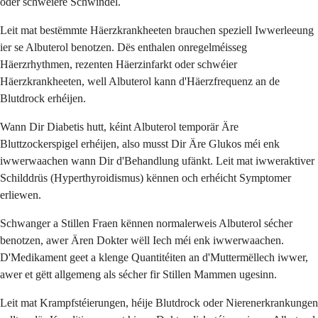
oder schwéiere Schwindel.
Leit mat bestëmmte Häerzkrankheeten brauchen speziell Iwwerleeung
ier se Albuterol benotzen. Dës enthalen onregelméisseg
Häerzrhythmen, rezenten Häerzinfarkt oder schwéier
Häerzkrankheeten, well Albuterol kann d'Häerzfrequenz an de
Blutdrock erhéijen.
Wann Dir Diabetis hutt, kéint Albuterol temporär Äre
Bluttzockerspigel erhéijen, also musst Dir Äre Glukos méi enk
iwwerwaachen wann Dir d'Behandlung ufänkt. Leit mat iwweraktiver
Schilddrüs (Hyperthyroidismus) kënnen och erhéicht Symptomer
erliewen.
Schwanger a Stillen Fraen kënnen normalerweis Albuterol sécher
benotzen, awer Ären Dokter wëll Iech méi enk iwwerwaachen.
D'Medikament geet a klenge Quantitéiten an d'Muttermëllech iwwer,
awer et gëtt allgemeng als sécher fir Stillen Mammen ugesinn.
Leit mat Krampfstéierungen, héije Blutdrock oder Nierenerkrankungen