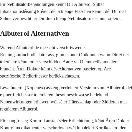
Fir Nebulisatorbehandlungen kënnt Dir Albuterol Sulfat
Inhalatiounsléisung kréien, déi a klenge Fläschen kënnt, déi Dir mat
Salins vermëscht ier Dir duerch eng Nebulisatormaschinn ootemt.
Albuterol Alternativen
Wärend Albuterol de meescht verschriwwene
Rettungsbronchodilatator ass, ginn et aner Optiounen wann Dir et net
toleréiere kënnt oder verschidden Aarte vu Otemmedikamenter
braucht. Ären Dokter kéint dës Alternativen baséiert op Äre
spezifesche Bedierfnesser berücksichtegen.
Levalbuterol (Xopenex) ass eng verfeinert Versioun vum Albuterol, déi
e puer Leit besser toleréieren, besonnesch wa se bedeitend
Nebenwirkungen erliewen wéi séier Häerzschlag oder Zidderen mat
regulärem Albuterol.
Fir laangfristeg Kontroll anstatt séier Erliichterung, kéint Ären Dokter
Kontrollmedikamenter verschreiwen wéi inhaléiert Kortikosteroiden