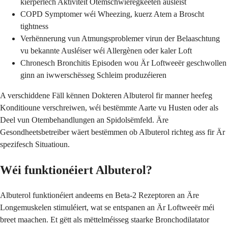
kierperlech Aktivitéit Otemschwieregkeeten ausléist
COPD Symptomer wéi Wheezing, kuerz Atem a Broscht
tightness
Verhënnerung vun Atmungsproblemer virun der Belaaschtung
vu bekannte Ausléiser wéi Allergènen oder kaler Loft
Chronesch Bronchitis Episoden wou Är Loftweeër geschwollen
ginn an iwwerschësseg Schleim produzéieren
A verschiddene Fäll kënnen Dokteren Albuterol fir manner heefeg
Konditioune verschreiwen, wéi bestëmmte Aarte vu Husten oder als
Deel vun Otembehandlungen an Spidolsëmfeld. Äre
Gesondheetsbetreiber wäert bestëmmen ob Albuterol richteg ass fir Är
spezifesch Situatioun.
Wéi funktionéiert Albuterol?
Albuterol funktionéiert andeems en Beta-2 Rezeptoren an Äre
Longemuskelen stimuléiert, wat se entspanen an Är Loftweeër méi
breet maachen. Et gëtt als mëttelméisseg staarke Bronchodilatator