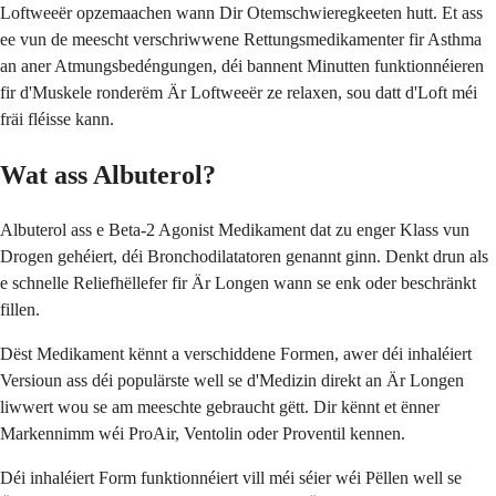
Loftweeër opzemaachen wann Dir Otemschwieregkeeten hutt. Et ass
ee vun de meescht verschriwwene Rettungsmedikamenter fir Asthma
an aner Atmungsbedéngungen, déi bannent Minutten funktionnéieren
fir d'Muskele ronderëm Är Loftweeër ze relaxen, sou datt d'Loft méi
fräi fléisse kann.
Wat ass Albuterol?
Albuterol ass e Beta-2 Agonist Medikament dat zu enger Klass vun
Drogen gehéiert, déi Bronchodilatatoren genannt ginn. Denkt drun als
e schnelle Reliefhëllefer fir Är Longen wann se enk oder beschränkt
fillen.
Dëst Medikament kënnt a verschiddene Formen, awer déi inhaléiert
Versioun ass déi populärste well se d'Medizin direkt an Är Longen
liwwert wou se am meeschte gebraucht gëtt. Dir kënnt et ënner
Markennimm wéi ProAir, Ventolin oder Proventil kennen.
Déi inhaléiert Form funktionnéiert vill méi séier wéi Pëllen well se