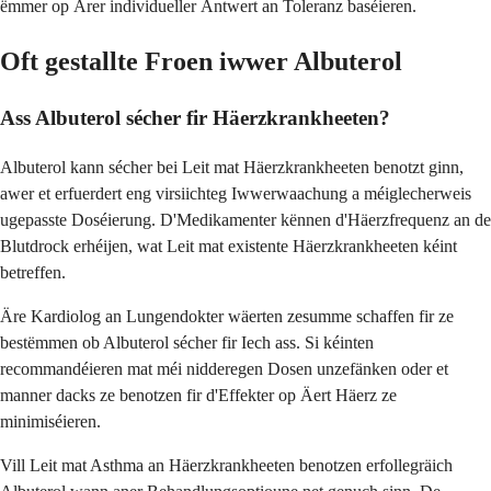
ëmmer op Ärer individueller Äntwert an Toleranz baséieren.
Oft gestallte Froen iwwer Albuterol
Ass Albuterol sécher fir Häerzkrankheeten?
Albuterol kann sécher bei Leit mat Häerzkrankheeten benotzt ginn,
awer et erfuerdert eng virsiichteg Iwwerwaachung a méiglecherweis
ugepasste Doséierung. D'Medikamenter kënnen d'Häerzfrequenz an de
Blutdrock erhéijen, wat Leit mat existente Häerzkrankheeten kéint
betreffen.
Äre Kardiolog an Lungendokter wäerten zesumme schaffen fir ze
bestëmmen ob Albuterol sécher fir Iech ass. Si kéinten
recommandéieren mat méi nidderegen Dosen unzefänken oder et
manner dacks ze benotzen fir d'Effekter op Äert Häerz ze
minimiséieren.
Vill Leit mat Asthma an Häerzkrankheeten benotzen erfollegräich