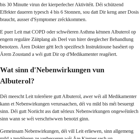
bis 30 Minutte virun der kierperlecher Aktivitéit. Déi schützend
Effekter daueren typesch 4 bis 6 Stonnen, sou datt Dir keng aner Dosis
braucht, ausser d'Symptomer zréckkommen.
E puer Leit mat COPD oder schwéieren Asthma kënnen Albuterol op
engem reguläre Zäitplang als Deel vun hirer deeglecher Behandlung
benotzen. Ären Dokter gëtt Iech spezifesch Instruktioune baséiert op
Ärem Zoustand a wéi gutt Dir op d'Medikamenter reagéiert.
Wat sinn d'Nebenwirkungen vun
Albuterol?
Déi meescht Leit toleréiere gutt Albuterol, awer wéi all Medikamenter
kann et Nebenwirkungen verursaachen, déi vu mild bis méi besuergt
sinn. Déi gutt Noriicht ass datt sérieux Nebenwirkungen ongewéinlech
sinn wann se wéi verschriwwen benotzt ginn.
Gemeinsam Nebenwirkungen, déi vill Leit erliewen, sinn allgemeng
mild a tendéieren ze verbesseren wéi Äre Kierper sech un