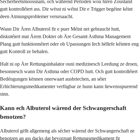
Sécherheetsmoossnam, och während Perioden wou hiren Zoustand
gutt kontrolléiert ass. Dir wësst ni wéini Dir e Trigger begéine kéint
deen Atmungsproblemer verursaacht.
Wann Dir Ären Albuterol fir e puer Méint net gebraucht hutt,
diskutéiert mat Ärem Dokter ob Äre Gesamt Asthma Management
Plang gutt funktionnéiert oder ob Upassungen Iech hëllefe kéinten eng
gutt Kontroll ze behalen.
Halt ni op Äre Rettungsinhalator ouni medizinesch Leedung ze droen,
besonnesch wann Dir Asthma oder COPD hutt. Och gutt kontrolléiert
Bedéngungen kënnen onerwaart ausbriechen, an séier
Erliichterungsmedikamenter verfügbar ze hunn kann liewensspuerend
sinn.
Kann ech Albuterol wärend der Schwangerschaft
benotzen?
Albuterol gëllt allgemeng als sécher wärend der Schwangerschaft ze
benotzen an ass dacks dat bevorzugt Rettungsmedikament fir