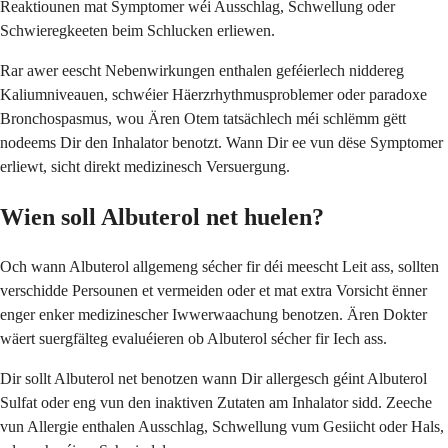
Reaktiounen mat Symptomer wéi Ausschlag, Schwellung oder
Schwieregkeeten beim Schlucken erliewen.
Rar awer eescht Nebenwirkungen enthalen geféierlech niddereg
Kaliumniveauen, schwéier Häerzrhythmusproblemer oder paradoxe
Bronchospasmus, wou Ären Otem tatsächlech méi schlëmm gëtt
nodeems Dir den Inhalator benotzt. Wann Dir ee vun dëse Symptomer
erliewt, sicht direkt medizinesch Versuergung.
Wien soll Albuterol net huelen?
Och wann Albuterol allgemeng sécher fir déi meescht Leit ass, sollten
verschidde Persounen et vermeiden oder et mat extra Vorsicht ënner
enger enker medizinescher Iwwerwaachung benotzen. Ären Dokter
wäert suergfälteg evaluéieren ob Albuterol sécher fir Iech ass.
Dir sollt Albuterol net benotzen wann Dir allergesch géint Albuterol
Sulfat oder eng vun den inaktiven Zutaten am Inhalator sidd. Zeeche
vun Allergie enthalen Ausschlag, Schwellung vum Gesiicht oder Hals,