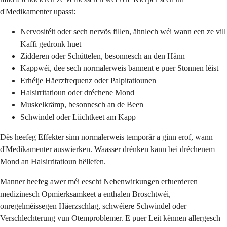
d'Medikamenter upasst:
Nervositéit oder sech nervös fillen, ähnlech wéi wann een ze vill
Kaffi gedronk huet
Zidderen oder Schüttelen, besonnesch an den Hänn
Kappwéi, dee sech normalerweis bannent e puer Stonnen léist
Erhéije Häerzfrequenz oder Palpitatiounen
Halsirritatioun oder dréchene Mond
Muskelkrämp, besonnesch an de Been
Schwindel oder Liichtkeet am Kapp
Dës heefeg Effekter sinn normalerweis temporär a ginn erof, wann
d'Medikamenter auswierken. Waasser drénken kann bei dréchenem
Mond an Halsirritatioun hëllefen.
Manner heefeg awer méi eescht Nebenwirkungen erfuerderen
medizinesch Opmierksamkeet a enthalen Broschtwéi,
onregelméissegen Häerzschlag, schwéiere Schwindel oder
Verschlechterung vun Otemproblemer. E puer Leit kënnen allergesch