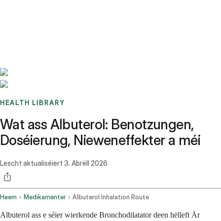
Benchmarks
Stories
FAQ
Sign up / Log in
HEALTH LIBRARY
Wat ass Albuterol: Benotzungen,
Doséierung, Nieweneffekter a méi
Lescht aktualiséiert
3. Abrëll 2026
Heem
Medikamenter
Albuterol Inhalation Route
Albuterol ass e séier wierkende Bronchodilatator deen hëlleft Är