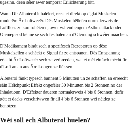
ugesinn, deen séier awer temporär Erliichterung bitt.
Wann Dir Albuterol inhaléiert, reest et direkt op d'glat Muskelen
ronderëm Är Loftweeër. Dës Muskelen hëllefen normalerweis de
Loftfloss ze kontrolléieren, awer wärend engem Asthmaattack oder
Otemepisod kënne se sech festhalen an d'Otemung schwéier maachen.
D'Medikament bindt sech u spezifesch Rezeptoren op dëse
Muskelzellen a schéckt e Signal fir ze entspanen. Dës Entspanung
erlaabt Är Loftweeër sech ze verbreeden, wat et méi einfach mécht fir
d'Loft an an aus Äre Longen ze fléissen.
Albuterol fänkt typesch bannent 5 Minutten un ze schaffen an erreecht
säin Héichpunkt Effekt ongeféier 30 Minutten bis 2 Stonnen no der
Inhalatioun. D'Effekter daueren normalerweis 4 bis 6 Stonnen, dofir
gëtt et dacks verschriwwen fir all 4 bis 6 Stonnen wéi néideg ze
benotzen.
Wéi soll ech Albuterol huelen?