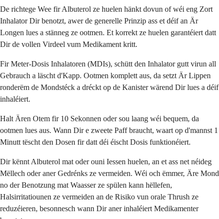
De richtege Wee fir Albuterol ze huelen hänkt dovun of wéi eng Zort
Inhalator Dir benotzt, awer de generelle Prinzip ass et déif an Är
Longen lues a stänneg ze ootmen. Et korrekt ze huelen garantéiert datt
Dir de vollen Virdeel vum Medikament kritt.
Fir Meter-Dosis Inhalatoren (MDIs), schütt den Inhalator gutt virun all
Gebrauch a läscht d'Kapp. Ootmen komplett aus, da setzt Är Lippen
ronderëm de Mondstéck a dréckt op de Kanister wärend Dir lues a déif
inhaléiert.
Halt Ären Otem fir 10 Sekonnen oder sou laang wéi bequem, da
ootmen lues aus. Wann Dir e zweete Paff braucht, waart op d'mannst 1
Minutt tëscht den Dosen fir datt déi éischt Dosis funktionéiert.
Dir kënnt Albuterol mat oder ouni Iessen huelen, an et ass net néideg
Mëllech oder aner Gedrénks ze vermeiden. Wéi och ëmmer, Äre Mond
no der Benotzung mat Waasser ze spülen kann hëllefen,
Halsirritatiounen ze vermeiden an de Risiko vun orale Thrush ze
reduzéieren, besonnesch wann Dir aner inhaléiert Medikamenter