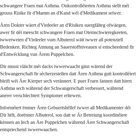
schwangere Fraen mat Asthma. Onkontrolléierten Asthma stellt méi
grouss Risike fir d'Mamm an d'Kand wéi d'Medikament selwer.
Ären Dokter wäert d'Virdeeler an d'Risiken suergfälteg ofwäegen,
awer fir déi meescht schwangere Fraen mat Otemschwieregkeeten,
iwwerweien d'Virdeeler vum Albuterol wäit iwwer all potenziell
Bedenken. Richteg Atmung an Sauerstoffniveauen si entscheedend fir
d'Entwécklung vun Ärem Puppelchen.
Dir musst vläicht méi dacks iwwerwaacht ginn wärend der
Schwangerschaft fir sécherzestellen datt Ären Asthma gutt kontrolléiert
bleift wéi Äre Kierper sech verännert. E puer Fraen fannen datt hiren
Asthma sech während der Schwangerschaft verbessert, während
anerer verschlechtert Symptomer erliewen.
Informéiert ëmmer Ären Gebuertshëllef iwwer all Medikamenter déi
Dir hëlt, dorënner Albuterol, sou datt se Är Betreiung koordinéiere
kënnen an Iech an Äre Puppelchen während Ärer Schwangerschaft
entspriechend iwwerwaachen.