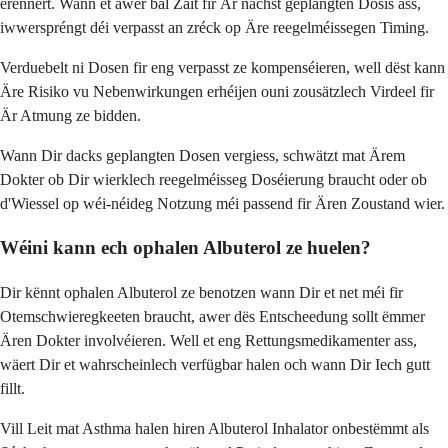
erënnert. Wann et awer bal Zäit fir Är nächst geplangten Dosis ass,
iwwerspréngt déi verpasst an zréck op Äre reegelméissegen Timing.
Verduebelt ni Dosen fir eng verpasst ze kompenséieren, well dëst kann
Äre Risiko vu Nebenwirkungen erhéijen ouni zousätzlech Virdeel fir
Är Atmung ze bidden.
Wann Dir dacks geplangten Dosen vergiess, schwätzt mat Ärem
Dokter ob Dir wierklech reegelméisseg Doséierung braucht oder ob
d'Wiessel op wéi-néideg Notzung méi passend fir Ären Zoustand wier.
Wéini kann ech ophalen Albuterol ze huelen?
Dir kënnt ophalen Albuterol ze benotzen wann Dir et net méi fir
Otemschwieregkeeten braucht, awer dës Entscheedung sollt ëmmer
Ären Dokter involvéieren. Well et eng Rettungsmedikamenter ass,
wäert Dir et wahrscheinlech verfügbar halen och wann Dir Iech gutt
fillt.
Vill Leit mat Asthma halen hiren Albuterol Inhalator onbestëmmt als