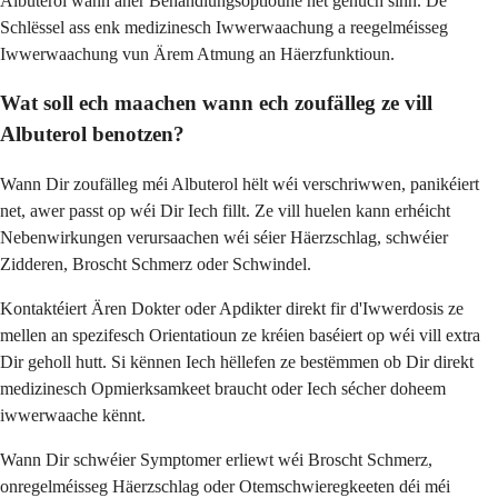
Albuterol wann aner Behandlungsoptioune net genuch sinn. De
Schlëssel ass enk medizinesch Iwwerwaachung a reegelméisseg
Iwwerwaachung vun Ärem Atmung an Häerzfunktioun.
Wat soll ech maachen wann ech zoufälleg ze vill
Albuterol benotzen?
Wann Dir zoufälleg méi Albuterol hëlt wéi verschriwwen, panikéiert
net, awer passt op wéi Dir Iech fillt. Ze vill huelen kann erhéicht
Nebenwirkungen verursaachen wéi séier Häerzschlag, schwéier
Zidderen, Broscht Schmerz oder Schwindel.
Kontaktéiert Ären Dokter oder Apdikter direkt fir d'Iwwerdosis ze
mellen an spezifesch Orientatioun ze kréien baséiert op wéi vill extra
Dir geholl hutt. Si kënnen Iech hëllefen ze bestëmmen ob Dir direkt
medizinesch Opmierksamkeet braucht oder Iech sécher doheem
iwwerwaache kënnt.
Wann Dir schwéier Symptomer erliewt wéi Broscht Schmerz,
onregelméisseg Häerzschlag oder Otemschwieregkeeten déi méi