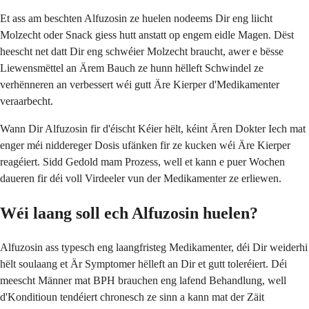
Et ass am beschten Alfuzosin ze huelen nodeems Dir eng liicht
Molzecht oder Snack giess hutt anstatt op engem eidle Magen. Dëst
heescht net datt Dir eng schwéier Molzecht braucht, awer e bësse
Liewensmëttel an Ärem Bauch ze hunn hëlleft Schwindel ze
verhënneren an verbessert wéi gutt Äre Kierper d'Medikamenter
veraarbecht.
Wann Dir Alfuzosin fir d'éischt Kéier hëlt, kéint Ären Dokter Iech mat
enger méi niddereger Dosis ufänken fir ze kucken wéi Äre Kierper
reagéiert. Sidd Gedold mam Prozess, well et kann e puer Wochen
daueren fir déi voll Virdeeler vun der Medikamenter ze erliewen.
Wéi laang soll ech Alfuzosin huelen?
Alfuzosin ass typesch eng laangfristeg Medikamenter, déi Dir weiderhi
hëlt soulaang et Är Symptomer hëlleft an Dir et gutt toleréiert. Déi
meescht Männer mat BPH brauchen eng lafend Behandlung, well
d'Konditioun tendéiert chronesch ze sinn a kann mat der Zäit