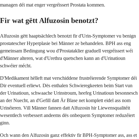
managen déi mat enger vergréissert Prostata kommen.
Fir wat gëtt Alfuzosin benotzt?
Alfuzosin gëtt haaptsächlech benotzt fir d'Urin-Symptomer vu benign
prostatescher Hyperplasie bei Männer ze behandelen. BPH ass eng
gemeinsam Bedingung wou d'Prostataklier graduell vergréissert wéi
d'Männer alteren, wat d'Urethra quetschen kann an d'Urinatioun
schwéier mécht.
D'Medikament hëlleft mat verschiddene frustréierende Symptomer déi
Dir eventuell erliewt. Dës enthalen Schwieregkeeten beim Start vun
der Urinatioun, schwaache Urinstroum, heefeg Urinatioun besonnesch
an der Nuecht, an d'Gefill datt Är Blase net komplett eidel ass nom
Urinéieren. Vill Männer fannen datt Alfuzosin hir Liewensqualitéit
wesentlech verbessert andeems dës onbequem Symptomer reduzéiert
ginn.
Och wann den Alfuzosin ganz effektiv fir BPH-Symptomer ass, ass et