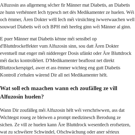
Alfuzosin ass allgemeng sécher fir Männer mat Diabetis, an Diabetis
ze hunn verhënnert Iech typesch net dës Medikamenter ze huelen. Wéi
och ëmmer, Ären Dokter wëll Iech méi virsiichteg iwwerwaachen well
souwuel Diabetis wéi och BPH méi heefeg ginn wéi Männer al ginn.
E puer Männer mat Diabetis kënne méi sensibel op
d'Bluttdrockeffekter vum Alfuzosin sinn, sou datt Ären Dokter
eventuell mat enger méi niddereger Dosis ufänkt oder Äre Bluttdrock
méi dacks kontrolléiert. D'Medikamenter beaflosst net direkt
Bluttzockerspigel, awer et ass ëmmer wichteg eng gutt Diabetis
Kontroll z'erhalen wärend Dir all nei Medikamenter hëlt.
Wat soll ech maachen wann ech zoufälleg ze vill
Alfuzosin huelen?
Wann Dir zoufälleg méi Alfuzosin hëlt wéi verschriwwen, ass dat
Wichtegst roueg ze bleiwen a prompt medizinesch Berodung ze
sichen. Ze vill ze huelen kann Äre Bluttdrock wesentlech erofsetzen,
wat zu schwéiere Schwindel, Ofschwächung oder aner sérieux