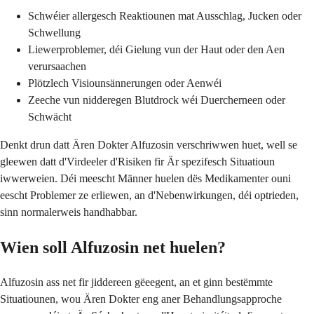
Schwéier allergesch Reaktiounen mat Ausschlag, Jucken oder
Schwellung
Liewerproblemer, déi Gielung vun der Haut oder den Aen
verursaachen
Plötzlech Visiounsännerungen oder Aenwéi
Zeeche vun nidderegen Blutdrock wéi Duercherneen oder
Schwächt
Denkt drun datt Ären Dokter Alfuzosin verschriwwen huet, well se
gleewen datt d'Virdeeler d'Risiken fir Är spezifesch Situatioun
iwwerweien. Déi meescht Männer huelen dës Medikamenter ouni
eescht Problemer ze erliewen, an d'Nebenwirkungen, déi optrieden,
sinn normalerweis handhabbar.
Wien soll Alfuzosin net huelen?
Alfuzosin ass net fir jiddereen gëeegent, an et ginn bestëmmte
Situatiounen, wou Ären Dokter eng aner Behandlungsapproche