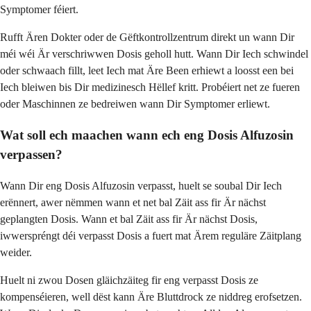
Symptomer féiert.
Rufft Ären Dokter oder de Gëftkontrollzentrum direkt un wann Dir
méi wéi Är verschriwwen Dosis geholl hutt. Wann Dir Iech schwindel
oder schwaach fillt, leet Iech mat Äre Been erhiewt a loosst een bei
Iech bleiwen bis Dir medizinesch Hëllef kritt. Probéiert net ze fueren
oder Maschinnen ze bedreiwen wann Dir Symptomer erliewt.
Wat soll ech maachen wann ech eng Dosis Alfuzosin
verpassen?
Wann Dir eng Dosis Alfuzosin verpasst, huelt se soubal Dir Iech
erënnert, awer nëmmen wann et net bal Zäit ass fir Är nächst
geplangten Dosis. Wann et bal Zäit ass fir Är nächst Dosis,
iwwerspréngt déi verpasst Dosis a fuert mat Ärem reguläre Zäitplang
weider.
Huelt ni zwou Dosen gläichzäiteg fir eng verpasst Dosis ze
kompenséieren, well dëst kann Äre Bluttdrock ze niddreg erofsetzen.