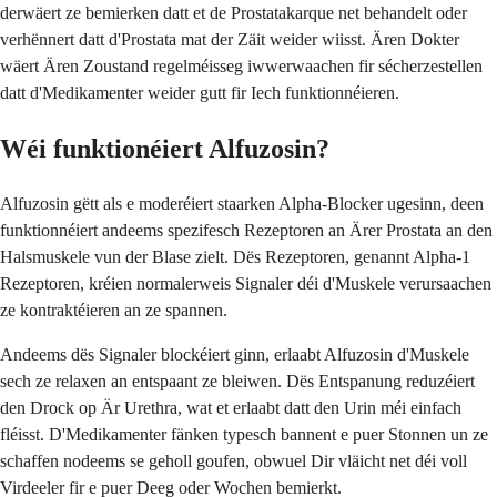
derwäert ze bemierken datt et de Prostatakarque net behandelt oder
verhënnert datt d'Prostata mat der Zäit weider wiisst. Ären Dokter
wäert Ären Zoustand regelméisseg iwwerwaachen fir sécherzestellen
datt d'Medikamenter weider gutt fir Iech funktionnéieren.
Wéi funktionéiert Alfuzosin?
Alfuzosin gëtt als e moderéiert staarken Alpha-Blocker ugesinn, deen
funktionnéiert andeems spezifesch Rezeptoren an Ärer Prostata an den
Halsmuskele vun der Blase zielt. Dës Rezeptoren, genannt Alpha-1
Rezeptoren, kréien normalerweis Signaler déi d'Muskele verursaachen
ze kontraktéieren an ze spannen.
Andeems dës Signaler blockéiert ginn, erlaabt Alfuzosin d'Muskele
sech ze relaxen an entspaant ze bleiwen. Dës Entspanung reduzéiert
den Drock op Är Urethra, wat et erlaabt datt den Urin méi einfach
fléisst. D'Medikamenter fänken typesch bannent e puer Stonnen un ze
schaffen nodeems se geholl goufen, obwuel Dir vläicht net déi voll
Virdeeler fir e puer Deeg oder Wochen bemierkt.