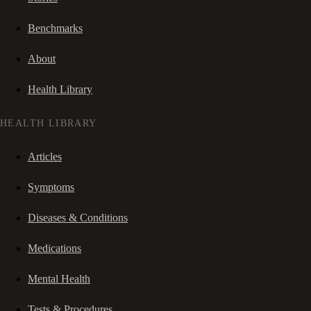
Benchmarks
About
Health Library
HEALTH LIBRARY
Articles
Symptoms
Diseases & Conditions
Medications
Mental Health
Tests & Procedures