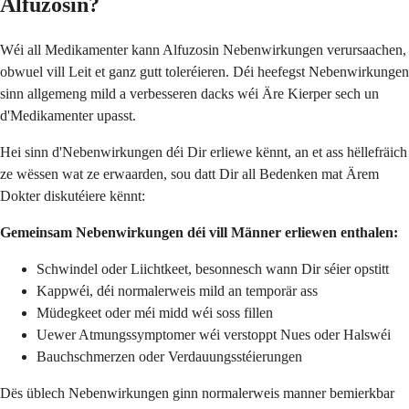
Alfuzosin?
Wéi all Medikamenter kann Alfuzosin Nebenwirkungen verursaachen,
obwuel vill Leit et ganz gutt toleréieren. Déi heefegst Nebenwirkungen
sinn allgemeng mild a verbesseren dacks wéi Äre Kierper sech un
d'Medikamenter upasst.
Hei sinn d'Nebenwirkungen déi Dir erliewe kënnt, an et ass hëllefräich
ze wëssen wat ze erwaarden, sou datt Dir all Bedenken mat Ärem
Dokter diskutéiere kënnt:
Gemeinsam Nebenwirkungen déi vill Männer erliewen enthalen:
Schwindel oder Liichtkeet, besonnesch wann Dir séier opstitt
Kappwéi, déi normalerweis mild an temporär ass
Müdegkeet oder méi midd wéi soss fillen
Uewer Atmungssymptomer wéi verstoppt Nues oder Halswéi
Bauchschmerzen oder Verdauungsstéierungen
Dës üblech Nebenwirkungen ginn normalerweis manner bemierkbar