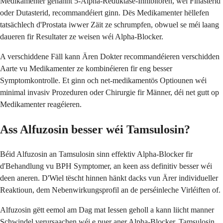
Medikamenter genannt 5-Alpha-Reduktase-Inhibitoren, wéi Finasterid
oder Dutasterid, recommandéiert ginn. Dës Medikamenter hëllefen
tatsächlech d'Prostata iwwer Zäit ze schrumpfen, obwuel se méi laang
daueren fir Resultater ze weisen wéi Alpha-Blocker.
A verschiddene Fäll kann Ären Dokter recommandéieren verschidden
Aarte vu Medikamenter ze kombinéieren fir eng besser
Symptomkontrolle. Et ginn och net-medikamentös Optiounen wéi
minimal invasiv Prozeduren oder Chirurgie fir Männer, déi net gutt op
Medikamenter reagéieren.
Ass Alfuzosin besser wéi Tamsulosin?
Béid Alfuzosin an Tamsulosin sinn effektiv Alpha-Blocker fir
d'Behandlung vu BPH Symptomer, an keen ass definitiv besser wéi
deen aneren. D'Wiel tëscht hinnen hänkt dacks vun Ärer individueller
Reaktioun, dem Nebenwirkungsprofil an de perséinleche Virléiften of.
Alfuzosin gëtt eemol am Dag mat Iessen geholl a kann liicht manner
Schwindel verursaachen wéi e puer aner Alpha-Blocker. Tamsulosin