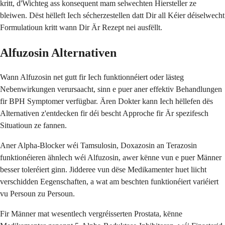
kritt, d'Wichteg ass konsequent mam selwechten Hiersteller ze
bleiwen. Dëst hëlleft Iech sécherzestellen datt Dir all Kéier déiselwecht
Formulatioun kritt wann Dir Är Rezept nei ausfëllt.
Alfuzosin Alternativen
Wann Alfuzosin net gutt fir Iech funktionnéiert oder lästeg
Nebenwirkungen verursaacht, sinn e puer aner effektiv Behandlungen
fir BPH Symptomer verfügbar. Ären Dokter kann Iech hëllefen dës
Alternativen z'entdecken fir déi bescht Approche fir Är spezifesch
Situatioun ze fannen.
Aner Alpha-Blocker wéi Tamsulosin, Doxazosin an Terazosin
funktionéieren ähnlech wéi Alfuzosin, awer kënne vun e puer Männer
besser toleréiert ginn. Jidderee vun dëse Medikamenter huet liicht
verschidden Eegenschaften, a wat am beschten funktionéiert variéiert
vu Persoun zu Persoun.
Fir Männer mat wesentlech vergréisserten Prostata, kënne