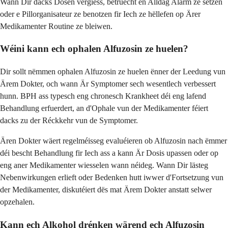
Wann Dir dacks Dosen vergiess, betruecht en Alldag Alarm ze setzen
oder e Pillorganisateur ze benotzen fir Iech ze hëllefen op Ärer
Medikamenter Routine ze bleiwen.
Wéini kann ech ophalen Alfuzosin ze huelen?
Dir sollt nëmmen ophalen Alfuzosin ze huelen ënner der Leedung vun
Ärem Dokter, och wann Är Symptomer sech wesentlech verbessert
hunn. BPH ass typesch eng chronesch Krankheet déi eng lafend
Behandlung erfuerdert, an d'Ophale vun der Medikamenter féiert
dacks zu der Réckkehr vun de Symptomer.
Ären Dokter wäert regelméisseg evaluéieren ob Alfuzosin nach ëmmer
déi bescht Behandlung fir Iech ass a kann Är Dosis upassen oder op
eng aner Medikamenter wiesselen wann néideg. Wann Dir lästeg
Nebenwirkungen erlieft oder Bedenken hutt iwwer d'Fortsetzung vun
der Medikamenter, diskutéiert dës mat Ärem Dokter anstatt selwer
opzehalen.
Kann ech Alkohol drénken wärend ech Alfuzosin