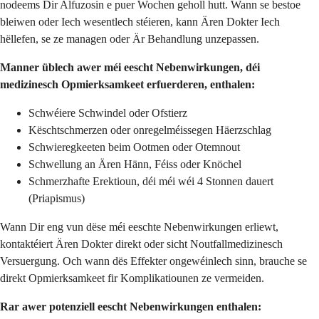
nodeems Dir Alfuzosin e puer Wochen geholl hutt. Wann se bestoe
bleiwen oder Iech wesentlech stéieren, kann Ären Dokter Iech
hëllefen, se ze managen oder Är Behandlung unzepassen.
Manner üblech awer méi eescht Nebenwirkungen, déi
medizinesch Opmierksamkeet erfuerderen, enthalen:
Schwéiere Schwindel oder Ofstierz
Këschtschmerzen oder onregelméissegen Häerzschlag
Schwieregkeeten beim Ootmen oder Otemnout
Schwellung an Ären Hänn, Féiss oder Knöchel
Schmerzhafte Erektioun, déi méi wéi 4 Stonnen dauert
(Priapismus)
Wann Dir eng vun dëse méi eeschte Nebenwirkungen erliewt,
kontaktéiert Ären Dokter direkt oder sicht Noutfallmedizinesch
Versuergung. Och wann dës Effekter ongewéinlech sinn, brauche se
direkt Opmierksamkeet fir Komplikatiounen ze vermeiden.
Rar awer potenziell eescht Nebenwirkungen enthalen: