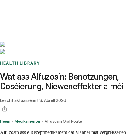
Benchmarks
Stories
FAQ
Sign up / Log in
HEALTH LIBRARY
Wat ass Alfuzosin: Benotzungen,
Doséierung, Nieweneffekter a méi
Lescht aktualiséiert
3. Abrëll 2026
Heem
Medikamenter
Alfuzosin Oral Route
Alfuzosin ass e Rezeptmedikament dat Männer mat vergréisserten