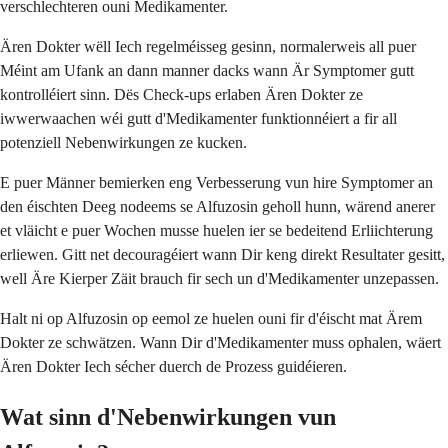
verschlechteren ouni Medikamenter.
Ären Dokter wëll Iech regelméisseg gesinn, normalerweis all puer
Méint am Ufank an dann manner dacks wann Är Symptomer gutt
kontrolléiert sinn. Dës Check-ups erlaben Ären Dokter ze
iwwerwaachen wéi gutt d'Medikamenter funktionnéiert a fir all
potenziell Nebenwirkungen ze kucken.
E puer Männer bemierken eng Verbesserung vun hire Symptomer an
den éischten Deeg nodeems se Alfuzosin geholl hunn, wärend anerer
et vläicht e puer Wochen musse huelen ier se bedeitend Erliichterung
erliewen. Gitt net decouragéiert wann Dir keng direkt Resultater gesitt,
well Äre Kierper Zäit brauch fir sech un d'Medikamenter unzepassen.
Halt ni op Alfuzosin op eemol ze huelen ouni fir d'éischt mat Ärem
Dokter ze schwätzen. Wann Dir d'Medikamenter muss ophalen, wäert
Ären Dokter Iech sécher duerch de Prozess guidéieren.
Wat sinn d'Nebenwirkungen vun