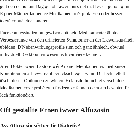
gëtt och eemol am Dag geholl, awer muss net mat Iessen geholl ginn.
E puer Männer fannen ee Medikament méi praktesch oder besser
toleréiert wéi deen aneren.
Fuerschungsstudien hu gewisen datt béid Medikamenter ähnlech
Verbesserunge vun den urinéierten Symptomer an der Liewensqualitéit
ubidden. D'Nebenwirkungsprofile sinn och ganz ähnlech, obwuel
individuell Reaktiounen wesentlech variéiere kënnen.
Ären Dokter wäert Faktore wéi Är aner Medikamenter, medizinesch
Konditiounen a Liewensstil berücksichtegen wann Dir Iech hëlleft
tëscht dësen Optiounen ze wielen. Heiansdo brauch et verschidde
Medikamenter ze probéieren fir deen ze fannen deen am beschten fir
Iech funktionéiert.
Oft gestallte Froen iwwer Alfuzosin
Ass Alfuzosin sécher fir Diabetis?