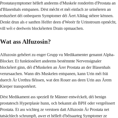
Prostatasymptomer hëlleft andeems d'Muskele ronderëm d'Prostata an
d'Blasenhals entspanen. Dëst mécht et méi einfach ze urinéieren an
reduzéiert déi onbequem Symptomer déi Äert Alldag stéiere kënnen.
Denkt drun als e sanften Helfer deen d'Weeër fir Urinstroum opmécht,
vill wéi e deelweis blockéierten Drain opmaachen.
Wat ass Alfuzosin?
Alfuzosin gehéiert zu enger Grupp vu Medikamenter genannt Alpha-
Blocker. Et funktionéiert andeems bestëmmte Nervensignaler
blockéiert ginn, déi d'Muskelen an Ärer Prostata an der Blasenhals
verursaachen. Wann dës Muskelen entspanen, kann Urin méi fräi
duerch Är Urethra fléissen, wat den Rouer ass deen Urin aus Ärem
Kierper transportéiert.
Dëst Medikament ass speziell fir Männer entwéckelt, déi benign
prostatesch Hyperplasie hunn, och bekannt als BPH oder vergréissert
Prostata. Et ass wichteg ze verstoen datt Alfuzosin Är Prostata net
tatsächlech schrumpft, awer et hëlleft d'béisaarteg Symptomer ze