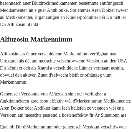
besonnesch aner Blutdrockmedikamenter, bestëmmte antifungesch
Medikamenter, an e puer Antibiotike. Sot ëmmer Ären Dokter iwwer
all Medikamenter, Ergänzungen an Kraiderprodukter déi Dir hëlt ier
Dir Alfuzosin ufänkt.
Alfuzosin Markennimm
Alfuzosin ass ënner verschiddene Markennimm verfügbar, mat
Uroxatral als déi am meeschte verschriwwene Versioun an den USA.
Dir kënnt et och als Xatral a verschiddene Länner vermaart gesinn,
obwuel den aktiven Zutat d'selwecht bleift onofhängeg vum
Markennumm.
Generesch Versioune vun Alfuzosin sinn och verfügbar a
funktionnéieren grad esou effektiv wéi d'Markennumm Medikamenter.
Ären Dokter oder Apdikter kann Iech hëllefen ze verstoen wéi eng
Versioun am meeschte passend a kosteneffektiv fir Är Situatioun ass.
Egal ob Dir d'Markennumm oder generesch Versioun verschriwwen