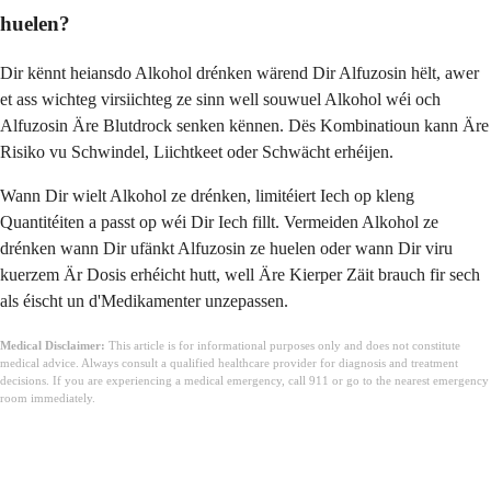
huelen?
Dir kënnt heiansdo Alkohol drénken wärend Dir Alfuzosin hëlt, awer
et ass wichteg virsiichteg ze sinn well souwuel Alkohol wéi och
Alfuzosin Äre Blutdrock senken kënnen. Dës Kombinatioun kann Äre
Risiko vu Schwindel, Liichtkeet oder Schwächt erhéijen.
Wann Dir wielt Alkohol ze drénken, limitéiert Iech op kleng
Quantitéiten a passt op wéi Dir Iech fillt. Vermeiden Alkohol ze
drénken wann Dir ufänkt Alfuzosin ze huelen oder wann Dir viru
kuerzem Är Dosis erhéicht hutt, well Äre Kierper Zäit brauch fir sech
als éischt un d'Medikamenter unzepassen.
Medical Disclaimer:
This article is for informational purposes only and does not constitute
medical advice. Always consult a qualified healthcare provider for diagnosis and treatment
decisions. If you are experiencing a medical emergency, call 911 or go to the nearest emergency
room immediately.