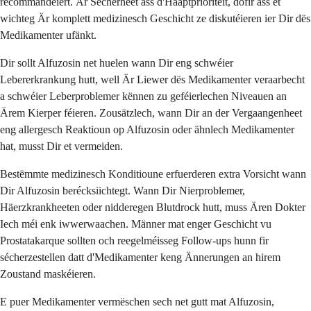
recommandéiert. Är Sécherheet ass d'Haaptprioritéit, dofir ass et
wichteg Är komplett medizinesch Geschicht ze diskutéieren ier Dir dës
Medikamenter ufänkt.
Dir sollt Alfuzosin net huelen wann Dir eng schwéier
Lebererkrankung hutt, well Är Liewer dës Medikamenter veraarbecht
a schwéier Leberproblemer kënnen zu geféierlechen Niveauen an
Ärem Kierper féieren. Zousätzlech, wann Dir an der Vergaangenheet
eng allergesch Reaktioun op Alfuzosin oder ähnlech Medikamenter
hat, musst Dir et vermeiden.
Bestëmmte medizinesch Konditioune erfuerderen extra Vorsicht wann
Dir Alfuzosin berécksiichtegt. Wann Dir Nierproblemer,
Häerzkrankheeten oder nidderegen Blutdrock hutt, muss Ären Dokter
Iech méi enk iwwerwaachen. Männer mat enger Geschicht vu
Prostatakarque sollten och reegelméisseg Follow-ups hunn fir
sécherzestellen datt d'Medikamenter keng Ännerungen an hirem
Zoustand maskéieren.
E puer Medikamenter vermëschen sech net gutt mat Alfuzosin,