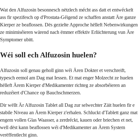
Wat den Alfuzosin besonnesch nëtzlech mécht ass datt et entwéckelt
ass fir spezifesch op d'Prostata-Géigend ze schaffen anstatt Äre ganze
Kierper ze beaflossen. Dës gezielte Approche hëlleft Nebenwirkungen
ze minimiséieren wärend nach ëmmer effektiv Erliichterung vun Äre
Symptomer ubitt.
Wéi soll ech Alfuzosin huelen?
Alfuzosin soll genau geholl ginn wéi Ären Dokter et verschreift,
typesch eemol am Dag mat Iessen. Et mat enger Molzecht ze huelen
hëlleft Ärem Kierper d'Medikamenter richteg ze absorbéieren an
reduzéiert d'Chance op Bauchschmerzen.
Dir wëllt Är Alfuzosin Tablet all Dag zur selwechter Zäit huelen fir e
stabile Niveau an Ärem Kierper z'erhalen. Schluckt d'Tablett ganz mat
engem vollen Glas Waasser, a zerdréckt, kauen oder briechen et net,
well dëst kann beaflossen wéi d'Medikamenter an Ärem System
verëffentlecht ginn.