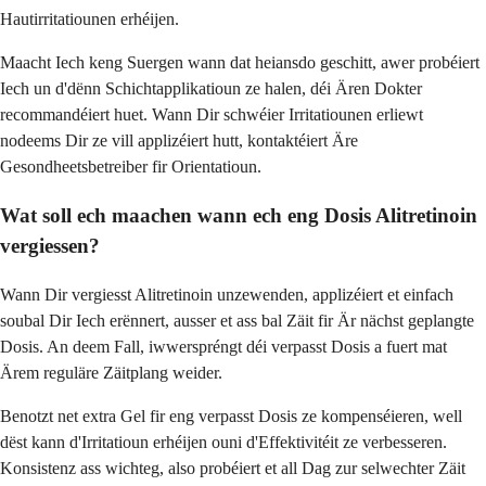
Hautirritatiounen erhéijen.
Maacht Iech keng Suergen wann dat heiansdo geschitt, awer probéiert
Iech un d'dënn Schichtapplikatioun ze halen, déi Ären Dokter
recommandéiert huet. Wann Dir schwéier Irritatiounen erliewt
nodeems Dir ze vill applizéiert hutt, kontaktéiert Äre
Gesondheetsbetreiber fir Orientatioun.
Wat soll ech maachen wann ech eng Dosis Alitretinoin
vergiessen?
Wann Dir vergiesst Alitretinoin unzewenden, applizéiert et einfach
soubal Dir Iech erënnert, ausser et ass bal Zäit fir Är nächst geplangte
Dosis. An deem Fall, iwwerspréngt déi verpasst Dosis a fuert mat
Ärem reguläre Zäitplang weider.
Benotzt net extra Gel fir eng verpasst Dosis ze kompenséieren, well
dëst kann d'Irritatioun erhéijen ouni d'Effektivitéit ze verbesseren.
Konsistenz ass wichteg, also probéiert et all Dag zur selwechter Zäit