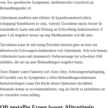
vun Äre spezifesche Symptomer, medizinescher Geschicht an
Behandlungsziler of.
Alitretinoin tendéiert méi effektiv fir hyperkeratotesch (déck,
schuppeg) Handekzem ze sinn, wärend Tacrolimus dacks besser fir
entzündlech Aarte mat méi Rötung an Schwellung funktionnéiert. E
puer Leit reagéiere besser op eng Medikamenter wéi déi aner.
Tacrolimus kann fir méi laang Perioden benotzt ginn an huet net
déiselwecht Schwangerschaftsrisiken wéi Alitretinoin. Wéi och ëmmer,
Alitretinoin kann méi dramatesch Verbesserunge bei schwéiere Fäll
ubidden, déi net op aner Behandlungen reagéiert hunn.
Ären Dokter wäert Faktoren wéi Ären Alter, Schwangerschaftspläng,
d'Gravitéit vun de Symptomer a fréier Behandlungsreaktiounen
berücksichtegen wann Dir tëscht dësen Optiounen decidéiert.
Heiansdo kënne se recommandéieren, eng als éischt ze probéieren an
ze wiesselen wann néideg.
Oft gestallte Froen iwwer Alitretinoin