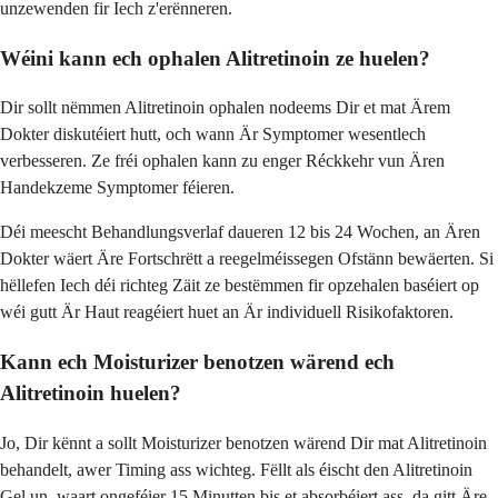
unzewenden fir Iech z'erënneren.
Wéini kann ech ophalen Alitretinoin ze huelen?
Dir sollt nëmmen Alitretinoin ophalen nodeems Dir et mat Ärem
Dokter diskutéiert hutt, och wann Är Symptomer wesentlech
verbesseren. Ze fréi ophalen kann zu enger Réckkehr vun Ären
Handekzeme Symptomer féieren.
Déi meescht Behandlungsverlaf daueren 12 bis 24 Wochen, an Ären
Dokter wäert Äre Fortschrëtt a reegelméissegen Ofstänn bewäerten. Si
hëllefen Iech déi richteg Zäit ze bestëmmen fir opzehalen baséiert op
wéi gutt Är Haut reagéiert huet an Är individuell Risikofaktoren.
Kann ech Moisturizer benotzen wärend ech
Alitretinoin huelen?
Jo, Dir kënnt a sollt Moisturizer benotzen wärend Dir mat Alitretinoin
behandelt, awer Timing ass wichteg. Fëllt als éischt den Alitretinoin
Gel un, waart ongeféier 15 Minutten bis et absorbéiert ass, da gitt Äre