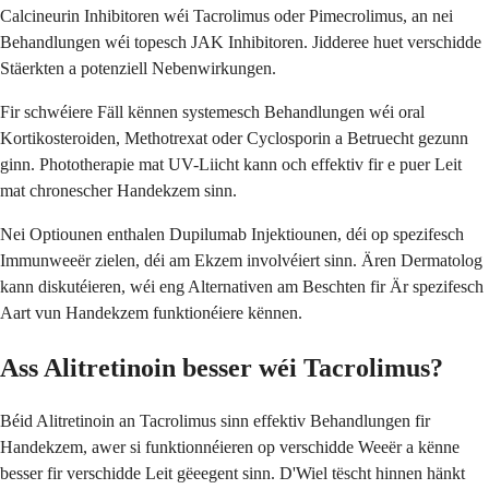
Calcineurin Inhibitoren wéi Tacrolimus oder Pimecrolimus, an nei
Behandlungen wéi topesch JAK Inhibitoren. Jidderee huet verschidde
Stäerkten a potenziell Nebenwirkungen.
Fir schwéiere Fäll kënnen systemesch Behandlungen wéi oral
Kortikosteroiden, Methotrexat oder Cyclosporin a Betruecht gezunn
ginn. Phototherapie mat UV-Liicht kann och effektiv fir e puer Leit
mat chronescher Handekzem sinn.
Nei Optiounen enthalen Dupilumab Injektiounen, déi op spezifesch
Immunweeër zielen, déi am Ekzem involvéiert sinn. Ären Dermatolog
kann diskutéieren, wéi eng Alternativen am Beschten fir Är spezifesch
Aart vun Handekzem funktionéiere kënnen.
Ass Alitretinoin besser wéi Tacrolimus?
Béid Alitretinoin an Tacrolimus sinn effektiv Behandlungen fir
Handekzem, awer si funktionnéieren op verschidde Weeër a kënne
besser fir verschidde Leit gëeegent sinn. D'Wiel tëscht hinnen hänkt