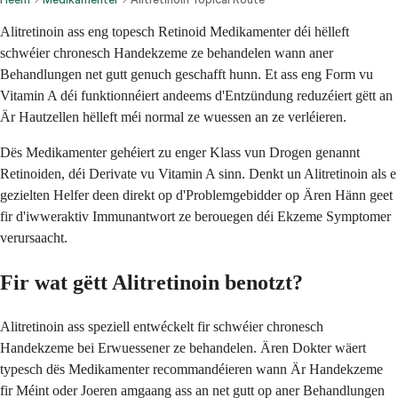
Alitretinoin ass eng topesch Retinoid Medikamenter déi hëlleft
schwéier chronesch Handekzeme ze behandelen wann aner
Behandlungen net gutt genuch geschafft hunn. Et ass eng Form vu
Vitamin A déi funktionnéiert andeems d'Entzündung reduzéiert gëtt an
Är Hautzellen hëlleft méi normal ze wuessen an ze verléieren.
Dës Medikamenter gehéiert zu enger Klass vun Drogen genannt
Retinoiden, déi Derivate vu Vitamin A sinn. Denkt un Alitretinoin als e
gezielten Helfer deen direkt op d'Problemgebidder op Ären Hänn geet
fir d'iwweraktiv Immunantwort ze berouegen déi Ekzeme Symptomer
verursaacht.
Fir wat gëtt Alitretinoin benotzt?
Alitretinoin ass speziell entwéckelt fir schwéier chronesch
Handekzeme bei Erwuessener ze behandelen. Ären Dokter wäert
typesch dës Medikamenter recommandéieren wann Är Handekzeme
fir Méint oder Joeren amgaang ass an net gutt op aner Behandlungen