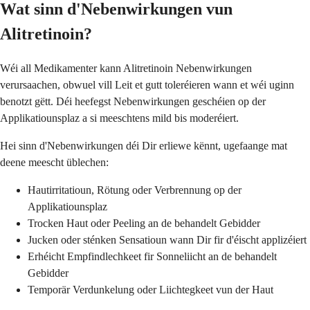
Wat sinn d'Nebenwirkungen vun
Alitretinoin?
Wéi all Medikamenter kann Alitretinoin Nebenwirkungen
verursaachen, obwuel vill Leit et gutt toleréieren wann et wéi uginn
benotzt gëtt. Déi heefegst Nebenwirkungen geschéien op der
Applikatiounsplaz a si meeschtens mild bis moderéiert.
Hei sinn d'Nebenwirkungen déi Dir erliewe kënnt, ugefaange mat
deene meescht üblechen:
Hautirritatioun, Rötung oder Verbrennung op der
Applikatiounsplaz
Trocken Haut oder Peeling an de behandelt Gebidder
Jucken oder sténken Sensatioun wann Dir fir d'éischt applizéiert
Erhéicht Empfindlechkeet fir Sonneliicht an de behandelt
Gebidder
Temporär Verdunkelung oder Liichtegkeet vun der Haut