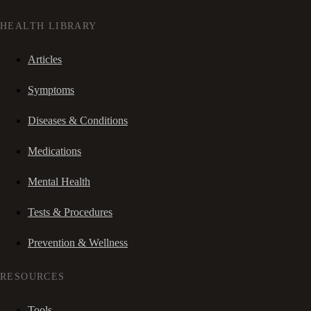
HEALTH LIBRARY
Articles
Symptoms
Diseases & Conditions
Medications
Mental Health
Tests & Procedures
Prevention & Wellness
RESOURCES
Tools