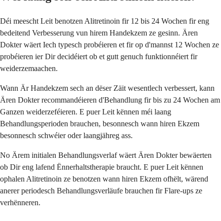
Déi meescht Leit benotzen Alitretinoin fir 12 bis 24 Wochen fir eng
bedeitend Verbesserung vun hirem Handekzem ze gesinn. Ären
Dokter wäert Iech typesch probéieren et fir op d'mannst 12 Wochen ze
probéieren ier Dir decidéiert ob et gutt genuch funktionnéiert fir
weiderzemaachen.
Wann Är Handekzem sech an dëser Zäit wesentlech verbessert, kann
Ären Dokter recommandéieren d'Behandlung fir bis zu 24 Wochen am
Ganzen weiderzeféieren. E puer Leit kënnen méi laang
Behandlungsperioden brauchen, besonnesch wann hiren Ekzem
besonnesch schwéier oder laangjähreg ass.
No Ärem initialen Behandlungsverlaf wäert Ären Dokter bewäerten
ob Dir eng lafend Ënnerhaltstherapie braucht. E puer Leit kënnen
ophalen Alitretinoin ze benotzen wann hiren Ekzem ofhëlt, wärend
anerer periodesch Behandlungsverläufe brauchen fir Flare-ups ze
verhënneren.