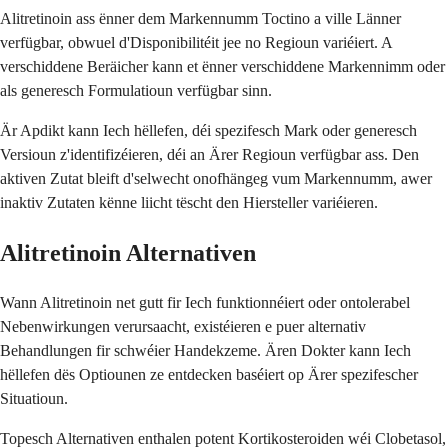
Alitretinoin ass ënner dem Markennumm Toctino a ville Länner
verfügbar, obwuel d'Disponibilitéit jee no Regioun variéiert. A
verschiddene Beräicher kann et ënner verschiddene Markennimm oder
als generesch Formulatioun verfügbar sinn.
Är Apdikt kann Iech hëllefen, déi spezifesch Mark oder generesch
Versioun z'identifizéieren, déi an Ärer Regioun verfügbar ass. Den
aktiven Zutat bleift d'selwecht onofhängeg vum Markennumm, awer
inaktiv Zutaten kënne liicht tëscht den Hiersteller variéieren.
Alitretinoin Alternativen
Wann Alitretinoin net gutt fir Iech funktionnéiert oder ontolerabel
Nebenwirkungen verursaacht, existéieren e puer alternativ
Behandlungen fir schwéier Handekzeme. Ären Dokter kann Iech
hëllefen dës Optiounen ze entdecken baséiert op Ärer spezifescher
Situatioun.
Topesch Alternativen enthalen potent Kortikosteroiden wéi Clobetasol,