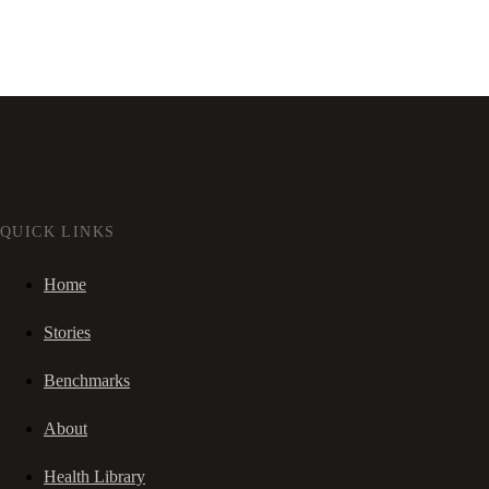
QUICK LINKS
Home
Stories
Benchmarks
About
Health Library