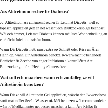
Ass Alitretinoin sécher fir Diabetis?
Jo, Alitretinoin ass allgemeng sécher fir Leit mat Diabetis, well et
topesch applizéiert gëtt an net wesentlech Bluttzockerspigel beaflosst.
Wéi och ëmmer, Leit mat Diabetis kënnen méi lues Wonnenheilung an
e erhéicht Infektiounsrisiko hunn.
Wann Dir Diabetis hutt, passt extra op Schnëtt oder Rëss an Ären
Hänn op, wann Dir Alitretinoin benotzt. Iwwerwaacht d'behandelt
Beräicher fir Zeeche vun enger Infektioun a kontrolléiert Äre
Bluttzocker gutt fir d'Heelung z'ënnerstëtzen.
Wat soll ech maachen wann ech zoufälleg ze vill
Alitretinoin benotzen?
Wann Dir ze vill Alitretinoin Gel applizéiert, wäscht den Iwwerschoss
sanft mat mëller Seef a Waasser of. Méi benotzen wéi recommandéiert
wäert d'Medikamenter net besser maachen a kann Äre Risiko fir