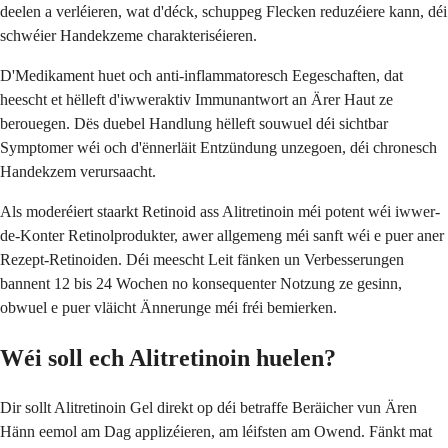
deelen a verléieren, wat d'déck, schuppeg Flecken reduzéiere kann, déi
schwéier Handekzeme charakteriséieren.
D'Medikament huet och anti-inflammatoresch Eegeschaften, dat
heescht et hëlleft d'iwweraktiv Immunantwort an Ärer Haut ze
berouegen. Dës duebel Handlung hëlleft souwuel déi sichtbar
Symptomer wéi och d'ënnerläit Entzündung unzegoen, déi chronesch
Handekzem verursaacht.
Als moderéiert staarkt Retinoid ass Alitretinoin méi potent wéi iwwer-
de-Konter Retinolprodukter, awer allgemeng méi sanft wéi e puer aner
Rezept-Retinoiden. Déi meescht Leit fänken un Verbesserungen
bannent 12 bis 24 Wochen no konsequenter Notzung ze gesinn,
obwuel e puer vläicht Ännerunge méi fréi bemierken.
Wéi soll ech Alitretinoin huelen?
Dir sollt Alitretinoin Gel direkt op déi betraffe Beräicher vun Ären
Hänn eemol am Dag applizéieren, am léifsten am Owend. Fänkt mat