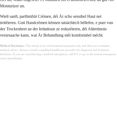
Moisturizer un.
Wielt sanft, parfümfräi Crèmen, déi Är scho sensibel Haut net
irritéieren. Gutt Handcrèmen kënnen tatsächlech hëllefen, e puer vun
der Trockenheet an der Irritatioun ze reduzéieren, déi Alitretinoin
verursaache kann, wat Är Behandlung méi komfortabel mécht.
Medical Disclaimer:
This article is for informational purposes only and does not constitute
medical advice. Always consult a qualified healthcare provider for diagnosis and treatment
decisions. If you are experiencing a medical emergency, call 911 or go to the nearest emergency
room immediately.