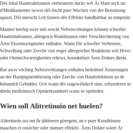
Dës lokal Hautreaktiounen verbesseren dacks wéi Är Haut sech un
d'Medikamenter iwwer déi éischt puer Wochen vun der Benotzung
upasst. Déi meescht Leit fannen dës Effekter handhabbar an temporär.
Manner heefeg awer méi eescht Nebenwirkungen kënnen schwéier
Hautirritatiounen, allergesch Reaktiounen oder Verschlechterung vun
Ären Ekzemsymptomer enthalen. Wann Dir schwéier Verbrenne,
Schwellung oder Zeeche vun enger allergescher Reaktioun wéi Hives
oder Otemschwieregkeeten erliewt, kontaktéiert Ären Dokter direkt.
Rar awer wichteg Nebenwirkungen enthalen bedeitend Ännerungen
an der Hautpigmentéierung oder Zeeche vun Hautinfektioun an de
behandelt Gebidder. Och wann dës ongewéinlech sinn, erfuerderen se
direkt medizinesch Opmierksamkeet wann se optrieden.
Wien soll Alitretinoin net huelen?
Alitretinoin ass net fir jiddereen gëeegent, an e puer Konditioune
maachen et onsécher oder manner effektiv. Ären Dokter wäert Är