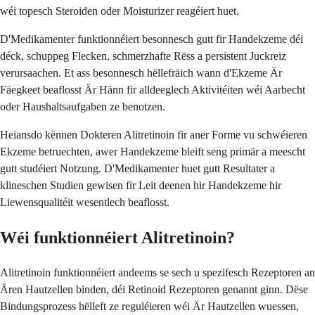
wéi topesch Steroiden oder Moisturizer reagéiert huet.
D'Medikamenter funktionnéiert besonnesch gutt fir Handekzeme déi
déck, schuppeg Flecken, schmerzhafte Rëss a persistent Juckreiz
verursaachen. Et ass besonnesch hëllefräich wann d'Ekzeme Är
Fäegkeet beaflosst Är Hänn fir alldeeglech Aktivitéiten wéi Aarbecht
oder Haushaltsaufgaben ze benotzen.
Heiansdo kënnen Dokteren Alitretinoin fir aner Forme vu schwéieren
Ekzeme betruechten, awer Handekzeme bleift seng primär a meescht
gutt studéiert Notzung. D'Medikamenter huet gutt Resultater a
klineschen Studien gewisen fir Leit deenen hir Handekzeme hir
Liewensqualitéit wesentlech beaflosst.
Wéi funktionnéiert Alitretinoin?
Alitretinoin funktionnéiert andeems se sech u spezifesch Rezeptoren an
Ären Hautzellen binden, déi Retinoid Rezeptoren genannt ginn. Dëse
Bindungsprozess hëlleft ze reguléieren wéi Är Hautzellen wuessen,