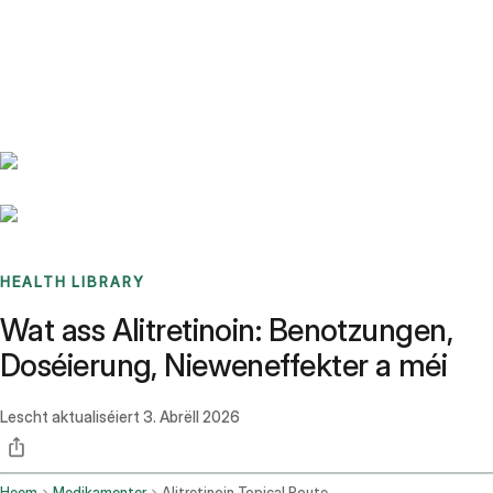
Benchmarks
Stories
FAQ
Sign up / Log in
HEALTH LIBRARY
Wat ass Alitretinoin: Benotzungen,
Doséierung, Nieweneffekter a méi
Lescht aktualiséiert
3. Abrëll 2026
Heem
Medikamenter
Alitretinoin Topical Route