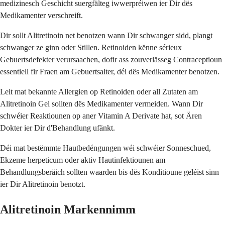
medizinesch Geschicht suergfälteg iwwerpréiwen ier Dir dës
Medikamenter verschreift.
Dir sollt Alitretinoin net benotzen wann Dir schwanger sidd, plangt
schwanger ze ginn oder Stillen. Retinoiden kënne sérieux
Gebuertsdefekter verursaachen, dofir ass zouverlässeg Contraceptioun
essentiell fir Fraen am Gebuertsalter, déi dës Medikamenter benotzen.
Leit mat bekannte Allergien op Retinoiden oder all Zutaten am
Alitretinoin Gel sollten dës Medikamenter vermeiden. Wann Dir
schwéier Reaktiounen op aner Vitamin A Derivate hat, sot Ären
Dokter ier Dir d'Behandlung ufänkt.
Déi mat bestëmmte Hautbedéngungen wéi schwéier Sonneschued,
Ekzeme herpeticum oder aktiv Hautinfektiounen am
Behandlungsberäich sollten waarden bis dës Konditioune geléist sinn
ier Dir Alitretinoin benotzt.
Alitretinoin Markennimm