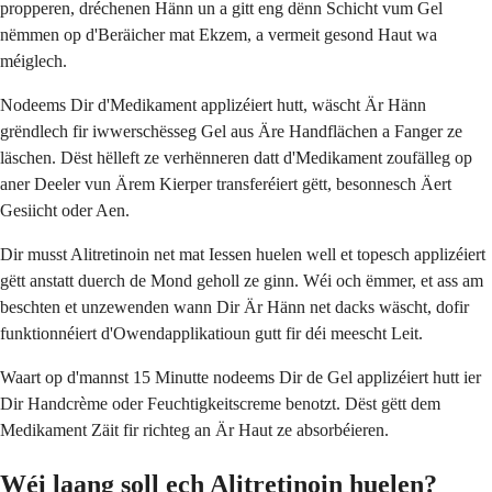
propperen, dréchenen Hänn un a gitt eng dënn Schicht vum Gel
nëmmen op d'Beräicher mat Ekzem, a vermeit gesond Haut wa
méiglech.
Nodeems Dir d'Medikament applizéiert hutt, wäscht Är Hänn
grëndlech fir iwwerschësseg Gel aus Äre Handflächen a Fanger ze
läschen. Dëst hëlleft ze verhënneren datt d'Medikament zoufälleg op
aner Deeler vun Ärem Kierper transferéiert gëtt, besonnesch Äert
Gesiicht oder Aen.
Dir musst Alitretinoin net mat Iessen huelen well et topesch applizéiert
gëtt anstatt duerch de Mond geholl ze ginn. Wéi och ëmmer, et ass am
beschten et unzewenden wann Dir Är Hänn net dacks wäscht, dofir
funktionnéiert d'Owendapplikatioun gutt fir déi meescht Leit.
Waart op d'mannst 15 Minutte nodeems Dir de Gel applizéiert hutt ier
Dir Handcrème oder Feuchtigkeitscreme benotzt. Dëst gëtt dem
Medikament Zäit fir richteg an Är Haut ze absorbéieren.
Wéi laang soll ech Alitretinoin huelen?