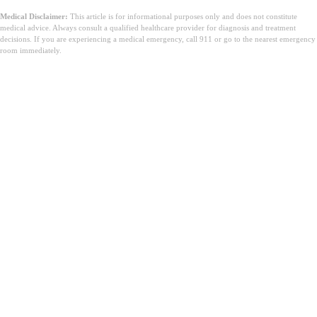
Medical Disclaimer:
This article is for informational purposes only and does not constitute
medical advice. Always consult a qualified healthcare provider for diagnosis and treatment
decisions. If you are experiencing a medical emergency, call 911 or go to the nearest emergency
room immediately.