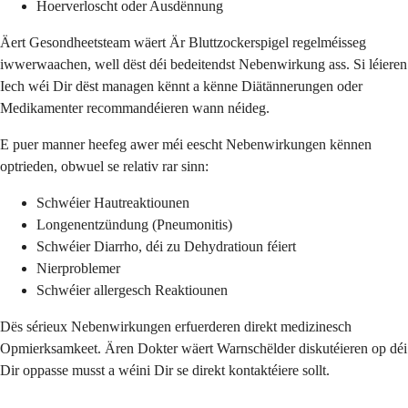
Hoerverloscht oder Ausdënnung
Äert Gesondheetsteam wäert Är Bluttzockerspigel regelméisseg
iwwerwaachen, well dëst déi bedeitendst Nebenwirkung ass. Si léieren
Iech wéi Dir dëst managen kënnt a kënne Diätännerungen oder
Medikamenter recommandéieren wann néideg.
E puer manner heefeg awer méi eescht Nebenwirkungen kënnen
optrieden, obwuel se relativ rar sinn:
Schwéier Hautreaktiounen
Longenentzündung (Pneumonitis)
Schwéier Diarrho, déi zu Dehydratioun féiert
Nierproblemer
Schwéier allergesch Reaktiounen
Dës sérieux Nebenwirkungen erfuerderen direkt medizinesch
Opmierksamkeet. Ären Dokter wäert Warnschëlder diskutéieren op déi
Dir oppasse musst a wéini Dir se direkt kontaktéiere sollt.