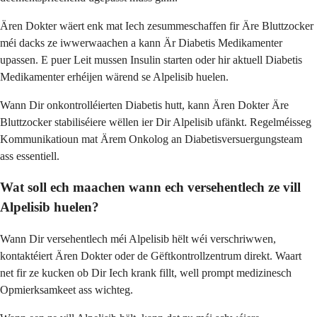
Ären Dokter wäert enk mat Iech zesummeschaffen fir Äre Bluttzocker
méi dacks ze iwwerwaachen a kann Är Diabetis Medikamenter
upassen. E puer Leit mussen Insulin starten oder hir aktuell Diabetis
Medikamenter erhéijen wärend se Alpelisib huelen.
Wann Dir onkontrolléierten Diabetis hutt, kann Ären Dokter Äre
Bluttzocker stabiliséiere wëllen ier Dir Alpelisib ufänkt. Regelméisseg
Kommunikatioun mat Ärem Onkolog an Diabetisversuergungsteam
ass essentiell.
Wat soll ech maachen wann ech versehentlech ze vill
Alpelisib huelen?
Wann Dir versehentlech méi Alpelisib hëlt wéi verschriwwen,
kontaktéiert Ären Dokter oder de Gëftkontrollzentrum direkt. Waart
net fir ze kucken ob Dir Iech krank fillt, well prompt medizinesch
Opmierksamkeet ass wichteg.