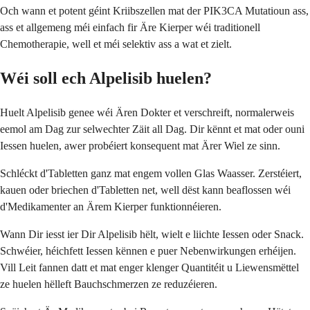
Och wann et potent géint Kriibszellen mat der PIK3CA Mutatioun ass,
ass et allgemeng méi einfach fir Äre Kierper wéi traditionell
Chemotherapie, well et méi selektiv ass a wat et zielt.
Wéi soll ech Alpelisib huelen?
Huelt Alpelisib genee wéi Ären Dokter et verschreift, normalerweis
eemol am Dag zur selwechter Zäit all Dag. Dir kënnt et mat oder ouni
Iessen huelen, awer probéiert konsequent mat Ärer Wiel ze sinn.
Schléckt d'Tabletten ganz mat engem vollen Glas Waasser. Zerstéiert,
kauen oder briechen d'Tabletten net, well dëst kann beaflossen wéi
d'Medikamenter an Ärem Kierper funktionnéieren.
Wann Dir iesst ier Dir Alpelisib hëlt, wielt e liichte Iessen oder Snack.
Schwéier, héichfett Iessen kënnen e puer Nebenwirkungen erhéijen.
Vill Leit fannen datt et mat enger klenger Quantitéit u Liewensmëttel
ze huelen hëlleft Bauchschmerzen ze reduzéieren.