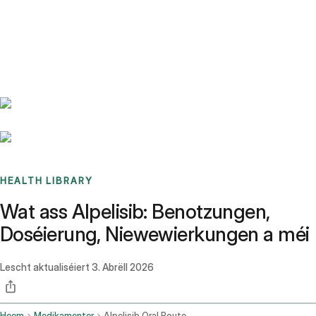
Benchmarks
Stories
FAQ
Sign up / Log in
HEALTH LIBRARY
Wat ass Alpelisib: Benotzungen,
Doséierung, Niewewierkungen a méi
Lescht aktualiséiert
3. Abrëll 2026
Heem
Medikamenter
Alpelisib Oral Route