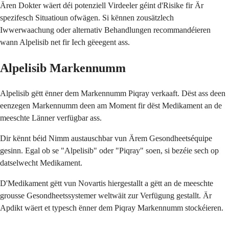
Ären Dokter wäert déi potenziell Virdeeler géint d'Risike fir Är
spezifesch Situatioun ofwägen. Si kënnen zousätzlech
Iwwerwaachung oder alternativ Behandlungen recommandéieren
wann Alpelisib net fir Iech gëeegent ass.
Alpelisib Markennumm
Alpelisib gëtt ënner dem Markennumm Piqray verkaaft. Dëst ass deen
eenzegen Markennumm deen am Moment fir dëst Medikament an de
meeschte Länner verfügbar ass.
Dir kënnt béid Nimm austauschbar vun Ärem Gesondheetséquipe
gesinn. Egal ob se "Alpelisib" oder "Piqray" soen, si bezéie sech op
datselwecht Medikament.
D'Medikament gëtt vun Novartis hiergestallt a gëtt an de meeschte
grousse Gesondheetssystemer weltwäit zur Verfügung gestallt. Är
Apdikt wäert et typesch ënner dem Piqray Markennumm stockéieren.