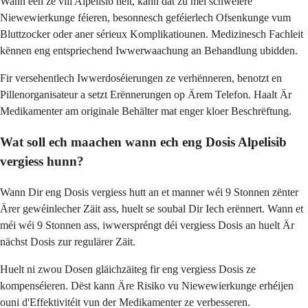
Wann een ze vill Alpelisib hëlt, kann dat zu méi schwéiere
Niewewierkunge féieren, besonnesch geféierlech Ofsenkunge vum
Bluttzocker oder aner sérieux Komplikatiounen. Medizinesch Fachleit
kënnen eng entspriechend Iwwerwaachung an Behandlung ubidden.
Fir versehentlech Iwwerdoséierungen ze verhënneren, benotzt en
Pillenorganisateur a setzt Erënnerungen op Ärem Telefon. Haalt Är
Medikamenter am originale Behälter mat enger kloer Beschrëftung.
Wat soll ech maachen wann ech eng Dosis Alpelisib
vergiess hunn?
Wann Dir eng Dosis vergiess hutt an et manner wéi 9 Stonnen zënter
Ärer gewéinlecher Zäit ass, huelt se soubal Dir Iech erënnert. Wann et
méi wéi 9 Stonnen ass, iwwerspréngt déi vergiess Dosis an huelt Är
nächst Dosis zur regulärer Zäit.
Huelt ni zwou Dosen gläichzäiteg fir eng vergiess Dosis ze
kompenséieren. Dëst kann Äre Risiko vu Niewewierkunge erhéijen
ouni d'Effektivitéit vun der Medikamenter ze verbesseren.