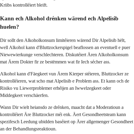
Kriibs kontrolléiert bleift.
Kann ech Alkohol drénken wärend ech Alpelisib
huelen?
Dir sollt den Alkoholkonsum limitéieren wärend Dir Alpelisib hëlt,
well Alkohol kann d'Bluttzockerspigel beaflossen an eventuell e puer
Niewewierkunge verschlechteren. Diskutéiert Ären Alkoholkonsum
mat Ärem Dokter fir ze bestëmmen wat fir Iech sécher ass.
Alkohol kann d'Fäegkeet vun Ärem Kierper stéieren, Bluttzocker ze
kontrolléieren, wat scho mat Alpelisib e Problem ass. Et kann och de
Risiko vu Liewerproblemer erhéijen an Iwwelzegkeet oder
Middegkeet verschäerfen.
Wann Dir wielt heiansdo ze drénken, maacht dat a Moderatioun a
kontrolléiert Äre Bluttzocker méi enk. Äert Gesondheetsteam kann
spezifesch Leedung ubidden baséiert op Ärer allgemenger Gesondheet
an der Behandlungsreaktioun.