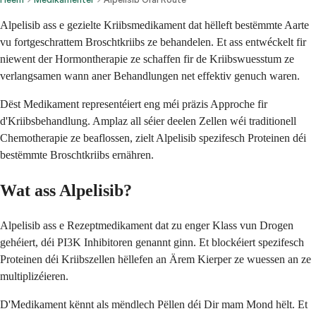
Alpelisib ass e gezielte Kriibsmedikament dat hëlleft bestëmmte Aarte
vu fortgeschrattem Broschtkriibs ze behandelen. Et ass entwéckelt fir
niewent der Hormontherapie ze schaffen fir de Kriibswuesstum ze
verlangsamen wann aner Behandlungen net effektiv genuch waren.
Dëst Medikament representéiert eng méi präzis Approche fir
d'Kriibsbehandlung. Amplaz all séier deelen Zellen wéi traditionell
Chemotherapie ze beaflossen, zielt Alpelisib spezifesch Proteinen déi
bestëmmte Broschtkriibs ernähren.
Wat ass Alpelisib?
Alpelisib ass e Rezeptmedikament dat zu enger Klass vun Drogen
gehéiert, déi PI3K Inhibitoren genannt ginn. Et blockéiert spezifesch
Proteinen déi Kriibszellen hëllefen an Ärem Kierper ze wuessen an ze
multiplizéieren.
D'Medikament kënnt als mëndlech Pëllen déi Dir mam Mond hëlt. Et