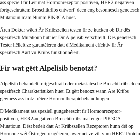
ass speziell fir Leit mat Hormonrezeptor-positiven, HER2-negativen
fortgeschrattem Broschtkriibs entworf, deen eng besonnesch genetesch
Mutatioun mam Numm PIK3CA huet.
Ären Dokter wäert Är Kriibszellen testen fir ze kucken ob Dir dës
spezifesch Mutatioun hutt ier Dir Alpelisib verschreift. Dës genetesch
Tester hëlleft ze garantéieren datt d'Medikament effektiv fir Är
spezifesch Aart vu Kriibs funktionnéiert.
Fir wat gëtt Alpelisib benotzt?
Alpelisib behandelt fortgeschratt oder metastatesche Broschtkriibs deen
spezifesch Charakteristiken huet. Et gëtt benotzt wann Äre Kriibs
gewuess ass trotz fréiere Hormontherapiebehandlungen.
D'Medikament ass speziell guttgeheescht fir Hormonrezeptor-
positiven, HER2-negativen Broschtkriibs mat enger PIK3CA
Mutatioun. Dëst bedeit datt Är Kriibszellen Rezeptoren hunn déi op
Hormone wéi Östrogen reagéieren, awer net ze vill vum HER2 Protein