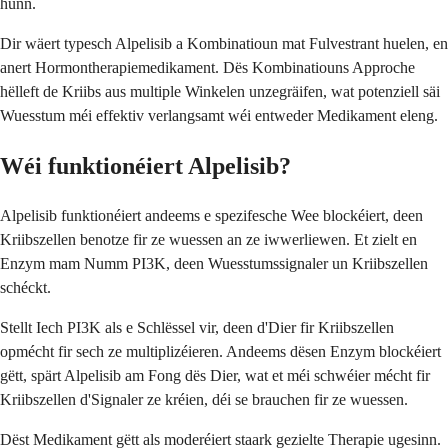
hunn.
Dir wäert typesch Alpelisib a Kombinatioun mat Fulvestrant huelen, en
anert Hormontherapiemedikament. Dës Kombinatiouns Approche
hëlleft de Kriibs aus multiple Winkelen unzegräifen, wat potenziell säi
Wuesstum méi effektiv verlangsamt wéi entweder Medikament eleng.
Wéi funktionéiert Alpelisib?
Alpelisib funktionéiert andeems e spezifesche Wee blockéiert, deen
Kriibszellen benotze fir ze wuessen an ze iwwerliewen. Et zielt en
Enzym mam Numm PI3K, deen Wuesstumssignaler un Kriibszellen
schéckt.
Stellt Iech PI3K als e Schlëssel vir, deen d'Dier fir Kriibszellen
opmécht fir sech ze multiplizéieren. Andeems dësen Enzym blockéiert
gëtt, spärt Alpelisib am Fong dës Dier, wat et méi schwéier mécht fir
Kriibszellen d'Signaler ze kréien, déi se brauchen fir ze wuessen.
Dëst Medikament gëtt als moderéiert staark gezielte Therapie ugesinn.