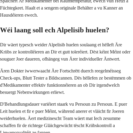
Späichert Är Medikamenter bei Raumtemperatur, ewech vun Hëtzt a
Fiichtegkeet. Haalt et a sengem originale Behälter a vu Kanner an
Hausdéieren ewech.
Wéi laang soll ech Alpelisib huelen?
Dir wäert typesch weider Alpelisib huelen soulaang et hëlleft Äre
Kriibs ze kontrolléieren an Dir et gutt toleréiert. Dëst kéint Méint oder
souguer Joer daueren, ofhängeg vun Ärer individueller Äntwert.
Ären Dokter iwwerwaacht Äre Fortschrëtt duerch reegelméisseg
Check-ups, Blutt Tester a Bildscannen. Dës hëllefen ze bestëmmen ob
d'Medikamenter effektiv funktionnéieren an ob Dir irgendwelch
besuergt Nebenwirkungen erliewt.
D'Behandlungsdauer variéiert staark vu Persoun zu Persoun. E puer
Leit huelen et fir e puer Méint, während anerer et vläicht fir Joeren
weiderhuelen. Äert medizinescht Team wäert mat Iech zesumme
schaffen fir de richtege Gläichgewiicht tëscht Kriibskontroll a
Liewensqualitéit ze fannen.