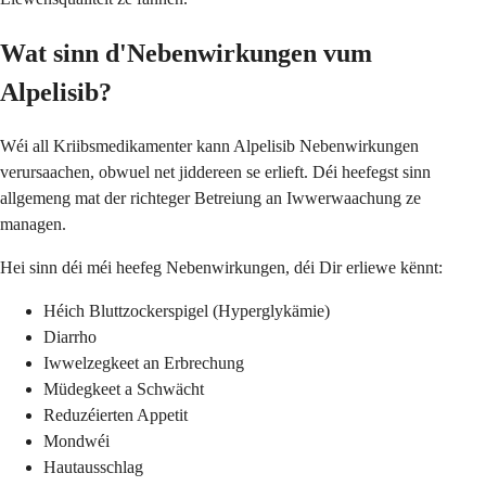
Wat sinn d'Nebenwirkungen vum
Alpelisib?
Wéi all Kriibsmedikamenter kann Alpelisib Nebenwirkungen
verursaachen, obwuel net jiddereen se erlieft. Déi heefegst sinn
allgemeng mat der richteger Betreiung an Iwwerwaachung ze
managen.
Hei sinn déi méi heefeg Nebenwirkungen, déi Dir erliewe kënnt:
Héich Bluttzockerspigel (Hyperglykämie)
Diarrho
Iwwelzegkeet an Erbrechung
Müdegkeet a Schwächt
Reduzéierten Appetit
Mondwéi
Hautausschlag