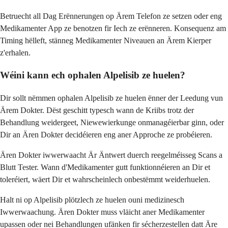
Betruecht all Dag Erënnerungen op Ärem Telefon ze setzen oder eng
Medikamenter App ze benotzen fir Iech ze erënneren. Konsequenz am
Timing hëlleft, stänneg Medikamenter Niveauen an Ärem Kierper
z'erhalen.
Wéini kann ech ophalen Alpelisib ze huelen?
Dir sollt nëmmen ophalen Alpelisib ze huelen ënner der Leedung vun
Ärem Dokter. Dëst geschitt typesch wann de Kriibs trotz der
Behandlung weidergeet, Niewewierkunge onmanagéierbar ginn, oder
Dir an Ären Dokter decidéieren eng aner Approche ze probéieren.
Ären Dokter iwwerwaacht Är Äntwert duerch reegelméisseg Scans a
Blutt Tester. Wann d'Medikamenter gutt funktionnéieren an Dir et
toleréiert, wäert Dir et wahrscheinlech onbestëmmt weiderhuelen.
Halt ni op Alpelisib plötzlech ze huelen ouni medizinesch
Iwwerwaachung. Ären Dokter muss vläicht aner Medikamenter
upassen oder nei Behandlungen ufänken fir sécherzestellen datt Äre