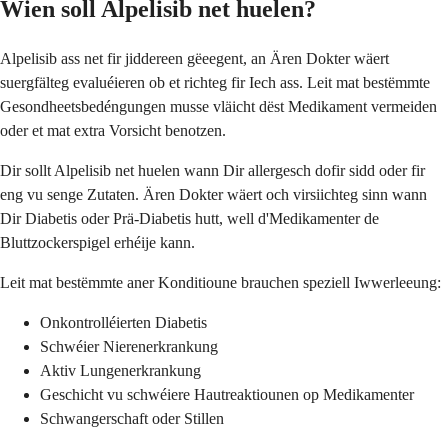
Wien soll Alpelisib net huelen?
Alpelisib ass net fir jiddereen gëeegent, an Ären Dokter wäert
suergfälteg evaluéieren ob et richteg fir Iech ass. Leit mat bestëmmte
Gesondheetsbedéngungen musse vläicht dëst Medikament vermeiden
oder et mat extra Vorsicht benotzen.
Dir sollt Alpelisib net huelen wann Dir allergesch dofir sidd oder fir
eng vu senge Zutaten. Ären Dokter wäert och virsiichteg sinn wann
Dir Diabetis oder Prä-Diabetis hutt, well d'Medikamenter de
Bluttzockerspigel erhéije kann.
Leit mat bestëmmte aner Konditioune brauchen speziell Iwwerleeung:
Onkontrolléierten Diabetis
Schwéier Nierenerkrankung
Aktiv Lungenerkrankung
Geschicht vu schwéiere Hautreaktiounen op Medikamenter
Schwangerschaft oder Stillen