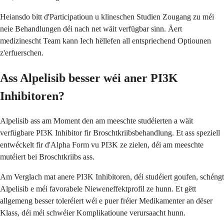
Heiansdo bitt d'Participatioun u klineschen Studien Zougang zu méi
neie Behandlungen déi nach net wäit verfügbar sinn. Äert
medizinescht Team kann Iech hëllefen all entspriechend Optiounen
z'erfuerschen.
Ass Alpelisib besser wéi aner PI3K
Inhibitoren?
Alpelisib ass am Moment den am meeschte studéierten a wäit
verfügbare PI3K Inhibitor fir Broschtkriibsbehandlung. Et ass speziell
entwéckelt fir d'Alpha Form vu PI3K ze zielen, déi am meeschte
mutéiert bei Broschtkriibs ass.
Am Verglach mat anere PI3K Inhibitoren, déi studéiert goufen, schéngt
Alpelisib e méi favorabele Nieweneffektprofil ze hunn. Et gëtt
allgemeng besser toleréiert wéi e puer fréier Medikamenter an dëser
Klass, déi méi schwéier Komplikatioune verursaacht hunn.