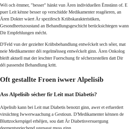
Wéi och ëmmer, "besser" hänkt vun Ären individuellen Ëmstänn of. E
puer Leit kënne besser op verschidde Medikamenter reagéieren, an
Ären Dokter wäert Är spezifesch Kriibskarakteristiken,
Gesondheetszoustand an Behandlungsgeschicht berücksichtegen wann
Dir Empfehlungen mécht.
D'Feld vun der gezielter Kriibsbehandlung entwéckelt sech séier, mat
neie Medikamenter déi regelméisseg entwéckelt ginn. Ären Onkolog
bleift aktuell mat der leschter Fuerschung fir sécherzestellen datt Dir
déi passendst Behandlung kritt.
Oft gestallte Froen iwwer Alpelisib
Ass Alpelisib sécher fir Leit mat Diabetis?
Alpelisib kann bei Leit mat Diabetis benotzt ginn, awer et erfuerdert
virsiichteg Iwwerwaachung a Gestioun. D'Medikamenter kënnen de
Bluttzockerspigel erhéijen, sou datt Är Diabetisversuergung
deementspriechend ugepasst muss ginn.