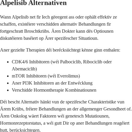
Alpelisib Alternativen
Wann Alpelisib net fir Iech gëeegent ass oder ophält effektiv ze
schaffen, existéiere verschidden alternativ Behandlungen fir
fortgeschratt Broschtkriibs. Ären Dokter kann dës Optiounen
diskutéieren baséiert op Ärer spezifescher Situatioun.
Aner gezielte Therapien déi berécksiichtegt kënne ginn enthalen:
CDK4/6 Inhibitoren (wéi Palbociclib, Ribociclib oder
Abemaciclib)
mTOR Inhibitoren (wéi Everolimus)
Aner PI3K Inhibitoren an der Entwécklung
Verschidde Hormontherapie Kombinatiounen
Déi bescht Alternativ hänkt vun de spezifesche Charakteristike vun
Ärem Kriibs, fréiere Behandlungen an der allgemenger Gesondheet of.
Ären Onkolog wäert Faktoren wéi genetesch Mutatiounen,
Hormonrezeptorstatus, a wéi gutt Dir op aner Behandlungen reagéiert
hutt, berücksichtegen.