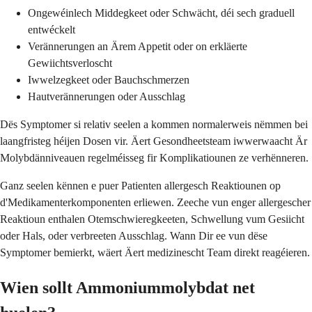
Ongewéinlech Middegkeet oder Schwächt, déi sech graduell
entwéckelt
Verännerungen an Ärem Appetit oder on erkläerte
Gewiichtsverloscht
Iwwelzegkeet oder Bauchschmerzen
Hautverännerungen oder Ausschlag
Dës Symptomer si relativ seelen a kommen normalerweis nëmmen bei
laangfristeg héijen Dosen vir. Äert Gesondheetsteam iwwerwaacht Är
Molybdänniveauen regelméisseg fir Komplikatiounen ze verhënneren.
Ganz seelen kënnen e puer Patienten allergesch Reaktiounen op
d'Medikamenterkomponenten erliewen. Zeeche vun enger allergescher
Reaktioun enthalen Otemschwieregkeeten, Schwellung vum Gesiicht
oder Hals, oder verbreeten Ausschlag. Wann Dir ee vun dëse
Symptomer bemierkt, wäert Äert medizinescht Team direkt reagéieren.
Wien sollt Ammoniummolybdat net