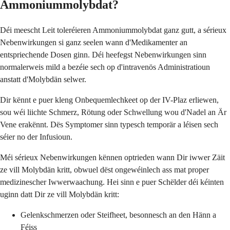
Ammoniummolybdat?
Déi meescht Leit toleréieren Ammoniummolybdat ganz gutt, a sérieux
Nebenwirkungen si ganz seelen wann d'Medikamenter an
entspriechende Dosen ginn. Déi heefegst Nebenwirkungen sinn
normalerweis mild a bezéie sech op d'intravenös Administratioun
anstatt d'Molybdän selwer.
Dir kënnt e puer kleng Onbequemlechkeet op der IV-Plaz erliewen,
sou wéi liichte Schmerz, Rötung oder Schwellung wou d'Nadel an Är
Vene erakënnt. Dës Symptomer sinn typesch temporär a léisen sech
séier no der Infusioun.
Méi sérieux Nebenwirkungen kënnen optrieden wann Dir iwwer Zäit
ze vill Molybdän kritt, obwuel dëst ongewéinlech ass mat proper
medizinescher Iwwerwaachung. Hei sinn e puer Schëlder déi kéinten
uginn datt Dir ze vill Molybdän kritt:
Gelenkschmerzen oder Steifheet, besonnesch an den Hänn a
Féiss