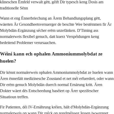
klineschen Ëmfeld verwalt gëtt, géift Dir typesch keng Dosis am
traditionelle Sënn
Wann et eng Ënnerbriechung an Ärem Behandlungsplang gëtt,
wäerten Är Gesondheetsversuerger de beschte Wee bestëmmen fir Är
Molybdän-Ergänzung sécher erëm unzefänken. D'Timing ass
normalerweis flexibel genuch, datt kuerz Verspéidungen keng
bedeitend Problemer verursaachen.
Wéini kann ech ophalen Ammoniummolybdat ze
huelen?
Dir kënnt normalerweis ophalen Ammoniummolybdat ze huelen wann
Ären ënnerläit medizinesche Zoustand et net méi erfuerdert, oder wann
Dir erëm genuch Molybdän duerch normal Ernärung kritt. Ären
Dokter wäert dës Entscheedung baséiert op Ärer spezifescher
Situatioun treffen.
Fir Patienten, déi IV-Ernährung kréien, hält d'Molybdän-Ergänzung
normalerweis op wann Dir zréck op regelméisseg Iessen iwwergeet.