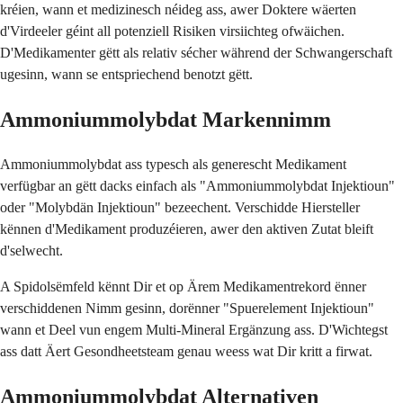
kréien, wann et medizinesch néideg ass, awer Doktere wäerten
d'Virdeeler géint all potenziell Risiken virsiichteg ofwäichen.
D'Medikamenter gëtt als relativ sécher während der Schwangerschaft
ugesinn, wann se entspriechend benotzt gëtt.
Ammoniummolybdat Markennimm
Ammoniummolybdat ass typesch als generescht Medikament
verfügbar an gëtt dacks einfach als "Ammoniummolybdat Injektioun"
oder "Molybdän Injektioun" bezeechent. Verschidde Hiersteller
kënnen d'Medikament produzéieren, awer den aktiven Zutat bleift
d'selwecht.
A Spidolsëmfeld kënnt Dir et op Ärem Medikamentrekord ënner
verschiddenen Nimm gesinn, dorënner "Spuerelement Injektioun"
wann et Deel vun engem Multi-Mineral Ergänzung ass. D'Wichtegst
ass datt Äert Gesondheetsteam genau weess wat Dir kritt a firwat.
Ammoniummolybdat Alternativen