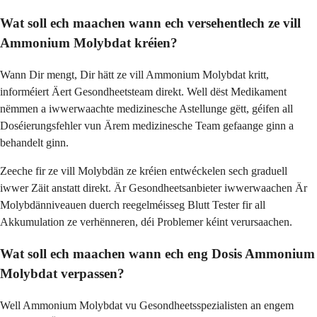
Wat soll ech maachen wann ech versehentlech ze vill
Ammonium Molybdat kréien?
Wann Dir mengt, Dir hätt ze vill Ammonium Molybdat kritt,
informéiert Äert Gesondheetsteam direkt. Well dëst Medikament
nëmmen a iwwerwaachte medizinesche Astellunge gëtt, géifen all
Doséierungsfehler vun Ärem medizinesche Team gefaange ginn a
behandelt ginn.
Zeeche fir ze vill Molybdän ze kréien entwéckelen sech graduell
iwwer Zäit anstatt direkt. Är Gesondheetsanbieter iwwerwaachen Är
Molybdänniveauen duerch reegelméisseg Blutt Tester fir all
Akkumulation ze verhënneren, déi Problemer kéint verursaachen.
Wat soll ech maachen wann ech eng Dosis Ammonium
Molybdat verpassen?
Well Ammonium Molybdat vu Gesondheetsspezialisten an engem