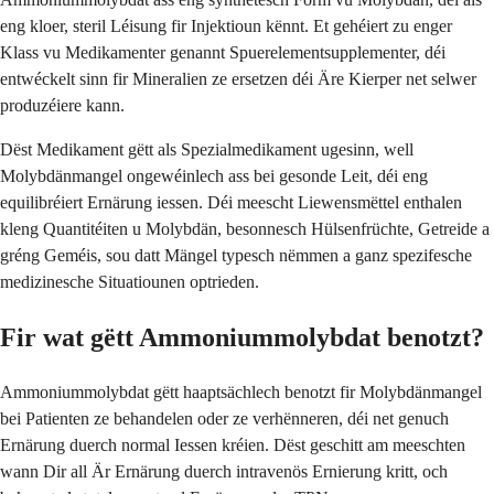
eng kloer, steril Léisung fir Injektioun kënnt. Et gehéiert zu enger
Klass vu Medikamenter genannt Spuerelementsupplementer, déi
entwéckelt sinn fir Mineralien ze ersetzen déi Äre Kierper net selwer
produzéiere kann.
Dëst Medikament gëtt als Spezialmedikament ugesinn, well
Molybdänmangel ongewéinlech ass bei gesonde Leit, déi eng
equilibréiert Ernärung iessen. Déi meescht Liewensmëttel enthalen
kleng Quantitéiten u Molybdän, besonnesch Hülsenfrüchte, Getreide a
gréng Geméis, sou datt Mängel typesch nëmmen a ganz spezifesche
medizinesche Situatiounen optrieden.
Fir wat gëtt Ammoniummolybdat benotzt?
Ammoniummolybdat gëtt haaptsächlech benotzt fir Molybdänmangel
bei Patienten ze behandelen oder ze verhënneren, déi net genuch
Ernärung duerch normal Iessen kréien. Dëst geschitt am meeschten
wann Dir all Är Ernärung duerch intravenös Ernierung kritt, och