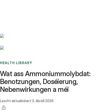
Benchmarks
Stories
FAQ
Sign up / Log in
HEALTH LIBRARY
Wat ass Ammoniummolybdat:
Benotzungen, Doséierung,
Nebenwirkungen a méi
Lescht aktualiséiert
3. Abrëll 2026