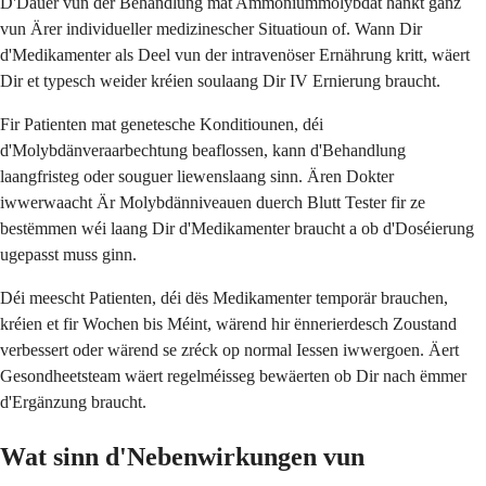
D'Dauer vun der Behandlung mat Ammoniummolybdat hänkt ganz
vun Ärer individueller medizinescher Situatioun of. Wann Dir
d'Medikamenter als Deel vun der intravenöser Ernährung kritt, wäert
Dir et typesch weider kréien soulaang Dir IV Ernierung braucht.
Fir Patienten mat genetesche Konditiounen, déi
d'Molybdänveraarbechtung beaflossen, kann d'Behandlung
laangfristeg oder souguer liewenslaang sinn. Ären Dokter
iwwerwaacht Är Molybdänniveauen duerch Blutt Tester fir ze
bestëmmen wéi laang Dir d'Medikamenter braucht a ob d'Doséierung
ugepasst muss ginn.
Déi meescht Patienten, déi dës Medikamenter temporär brauchen,
kréien et fir Wochen bis Méint, wärend hir ënnerierdesch Zoustand
verbessert oder wärend se zréck op normal Iessen iwwergoen. Äert
Gesondheetsteam wäert regelméisseg bewäerten ob Dir nach ëmmer
d'Ergänzung braucht.
Wat sinn d'Nebenwirkungen vun