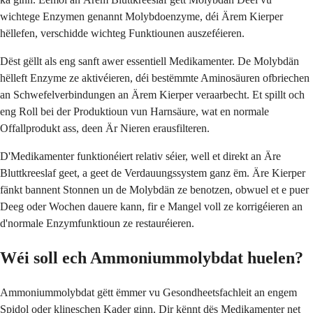
wichtege Enzymen genannt Molybdoenzyme, déi Ärem Kierper
hëllefen, verschidde wichteg Funktiounen auszeféieren.
Dëst gëllt als eng sanft awer essentiell Medikamenter. De Molybdän
hëlleft Enzyme ze aktivéieren, déi bestëmmte Aminosäuren ofbriechen
an Schwefelverbindungen an Ärem Kierper veraarbecht. Et spillt och
eng Roll bei der Produktioun vun Harnsäure, wat en normale
Offallprodukt ass, deen Är Nieren erausfilteren.
D'Medikamenter funktionéiert relativ séier, well et direkt an Äre
Bluttkreeslaf geet, a geet de Verdauungssystem ganz ëm. Äre Kierper
fänkt bannent Stonnen un de Molybdän ze benotzen, obwuel et e puer
Deeg oder Wochen dauere kann, fir e Mangel voll ze korrigéieren an
d'normale Enzymfunktioun ze restauréieren.
Wéi soll ech Ammoniummolybdat huelen?
Ammoniummolybdat gëtt ëmmer vu Gesondheetsfachleit an engem
Spidol oder klineschen Kader ginn. Dir kënnt dës Medikamenter net