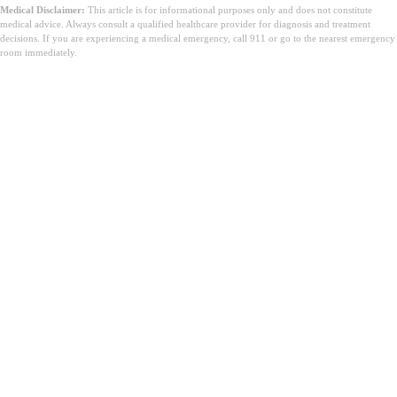
Medical Disclaimer:
This article is for informational purposes only and does not constitute
medical advice. Always consult a qualified healthcare provider for diagnosis and treatment
decisions. If you are experiencing a medical emergency, call 911 or go to the nearest emergency
room immediately.