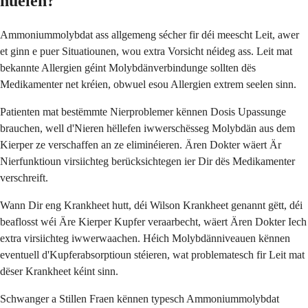
huelen?
Ammoniummolybdat ass allgemeng sécher fir déi meescht Leit, awer
et ginn e puer Situatiounen, wou extra Vorsicht néideg ass. Leit mat
bekannte Allergien géint Molybdänverbindunge sollten dës
Medikamenter net kréien, obwuel esou Allergien extrem seelen sinn.
Patienten mat bestëmmte Nierproblemer kënnen Dosis Upassunge
brauchen, well d'Nieren hëllefen iwwerschësseg Molybdän aus dem
Kierper ze verschaffen an ze eliminéieren. Ären Dokter wäert Är
Nierfunktioun virsiichteg berücksichtegen ier Dir dës Medikamenter
verschreift.
Wann Dir eng Krankheet hutt, déi Wilson Krankheet genannt gëtt, déi
beaflosst wéi Äre Kierper Kupfer veraarbecht, wäert Ären Dokter Iech
extra virsiichteg iwwerwaachen. Héich Molybdänniveauen kënnen
eventuell d'Kupferabsorptioun stéieren, wat problematesch fir Leit mat
dëser Krankheet kéint sinn.
Schwanger a Stillen Fraen kënnen typesch Ammoniummolybdat