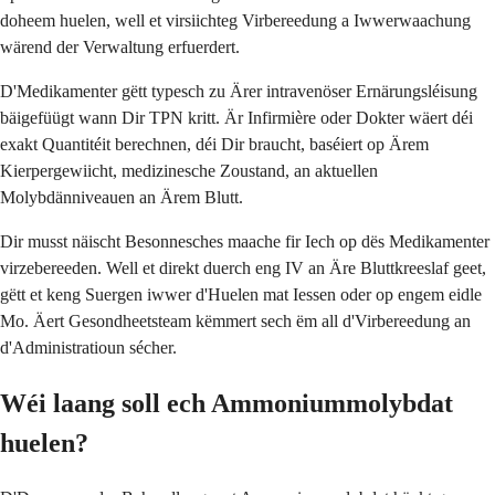
doheem huelen, well et virsiichteg Virbereedung a Iwwerwaachung
wärend der Verwaltung erfuerdert.
D'Medikamenter gëtt typesch zu Ärer intravenöser Ernärungsléisung
bäigefüügt wann Dir TPN kritt. Är Infirmière oder Dokter wäert déi
exakt Quantitéit berechnen, déi Dir braucht, baséiert op Ärem
Kierpergewiicht, medizinesche Zoustand, an aktuellen
Molybdänniveauen an Ärem Blutt.
Dir musst näischt Besonnesches maache fir Iech op dës Medikamenter
virzebereeden. Well et direkt duerch eng IV an Äre Bluttkreeslaf geet,
gëtt et keng Suergen iwwer d'Huelen mat Iessen oder op engem eidle
Mo. Äert Gesondheetsteam këmmert sech ëm all d'Virbereedung an
d'Administratioun sécher.
Wéi laang soll ech Ammoniummolybdat
huelen?