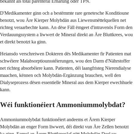
bekannt als total parenteral Ernärung oder TPN.
D'Medikamenter ginn och a bestëmmte rare genetesche Konditioune
benotzt, wou Äre Kierper Molybdän aus Liewensmëttelquellen net
richteg veraarbechte kann. An dëse Fäll ëmgeet d'intravenös Form den
Verdauungssystem a liwwert de Mineral direkt an Äre Bluttkrees, wou
et direkt benotzt ka ginn.
Heiansdo verschreiwen Dokteren dës Medikamenter fir Patienten mat
schwéiere Malabsorptiounsstéierungen, wou den Darm d'Nährstoffer
net richteg absorbéiere kann. Patienten, déi laangfristeg Nierendialyse
maachen, kënnen och Molybdän-Ergänzung brauchen, well den
Dialyseprozess dësen essentielle Mineral aus dem Kierper ewechhuele
kann.
Wéi funktionéiert Ammoniummolybdat?
Ammoniummolybdat funktionéiert andeems et Ärem Kierper
Molybdän an enger Form liwwert, déi direkt vun Äre Zellen benotzt
ka ginn. Eemol an Ärem Bluttkreeslaf gëtt Molybdän Deel vu