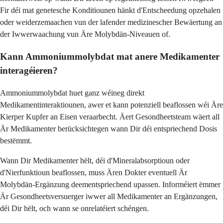
Fir déi mat genetesche Konditiounen hänkt d'Entscheedung opzehalen
oder weiderzemaachen vun der lafender medizinescher Bewäertung an
der Iwwerwaachung vun Äre Molybdän-Niveauen of.
Kann Ammoniummolybdat mat anere Medikamenter
interagéieren?
Ammoniummolybdat huet ganz wéineg direkt
Medikamentinteraktiounen, awer et kann potenziell beaflossen wéi Äre
Kierper Kupfer an Eisen veraarbecht. Äert Gesondheetsteam wäert all
Är Medikamenter berücksichtegen wann Dir déi entspriechend Dosis
bestëmmt.
Wann Dir Medikamenter hëlt, déi d'Mineralabsorptioun oder
d'Nierfunktioun beaflossen, muss Ären Dokter eventuell Är
Molybdän-Ergänzung deementspriechend upassen. Informéiert ëmmer
Är Gesondheetsversuerger iwwer all Medikamenter an Ergänzungen,
déi Dir hëlt, och wann se onrelatéiert schéngen.