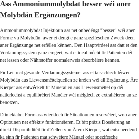
Ass Ammoniummolybdat besser wéi aner
Molybdän Ergänzungen?
Ammoniummolybdat Injektioun ass net onbedéngt "besser" wéi aner
Forme vu Molybdän, awer et déngt e ganz spezifeschen Zweck deen
aner Ergänzunge net erfëllen kënnen. Den Haaptvirdeel ass datt et den
Verdauungssystem ganz ëmgeet, wat et ideal mécht fir Patienten déi
net iessen oder Nährstoffer normalerweis absorbéiere kënnen.
Fir Leit mat gesonde Verdauungssystemer ass et tatsächlech léiwer
Molybdän aus Liewensmëttelquellen ze kréien wéi all Ergänzung. Äre
Kierper ass entwéckelt fir Mineralien aus Liewensmëttel op déi
natierlechst a equilibréiert Manéier wéi méiglech ze extrahéieren an ze
benotzen.
D'injektabel Form ass wierklech fir Situatiounen reservéiert, wou aner
Optiounen net effektiv funktionéieren. Et bitt präzis Doséierung an
direkt Disponibilitéit fir d'Zellen vun Ärem Kierper, wat entscheedend
ka sinn fir Patienten mat schwéiere Mängel oder spezifesche