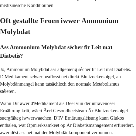
medizinesche Konditiounen.
Oft gestallte Froen iwwer Ammonium
Molybdat
Ass Ammonium Molybdat sécher fir Leit mat
Diabetis?
Jo, Ammonium Molybdat ass allgemeng sécher fir Leit mat Diabetis.
D'Medikament selwer beaflosst net direkt Bluttzockerspigel, an
Molybdänmangel kann tatsächlech den normale Metabolismus
stéieren.
Wann Dir awer d'Medikament als Deel vun der intravenöser
Ernährung kritt, wäert Äert Gesondheetsteam Är Bluttzockerspigel
suergfälteg iwwerwaachen. D'IV Ernärungsléisung kann Glukos
enthalen, wat Opmierksamkeet op Är Diabetismanagement erfuerdert,
awer dëst ass net mat der Molybdänkomponent verbonnen.