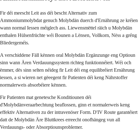
Fir déi meescht Leit ass déi bescht Alternativ zum
Ammoniummolybdat genuch Molybdän duerch d'Ernährung ze kréien
wann normal Iessen méiglech ass. Liewensmëttel räich u Molybdän
enthalen Hülsenfrüchte wéi Bounen a Lënsen, Vollkorn, Nëss a gréng
Bliedergeméis.
A verschiddene Fäll kënnen oral Molybdän Ergänzunge eng Optioun
sinn wann Ären Verdauungssystem richteg funktionnéiert. Wéi och
ëmmer, dës sinn selten néideg fir Leit déi eng equilibréiert Ernährung
iessen, a si wieren net gëeegent fir Patienten déi keng Nährstoffer
normalerweis absorbéiere kënnen.
Fir Patienten mat genetesche Konditiounen déi
d'Molybdänveraarbechtung beaflossen, ginn et normalerweis keng
effektiv Alternativen zu der intravenöser Form. D'IV Route garantéiert
datt de Molybdän Äre Bluttkrees erreecht onofhängeg vun all
Verdauungs- oder Absorptiounsproblemer.