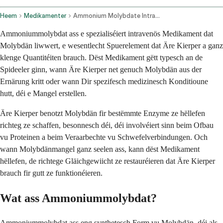
Heem
Medikamenter
Ammonium Molybdate Intravenous Route Injection Route
Ammoniummolybdat ass e spezialiséiert intravenös Medikament dat
Molybdän liwwert, e wesentlecht Spuerelement dat Äre Kierper a ganz
klenge Quantitéiten brauch. Dëst Medikament gëtt typesch an de
Spideeler ginn, wann Äre Kierper net genuch Molybdän aus der
Ernärung kritt oder wann Dir spezifesch medizinesch Konditioune
hutt, déi e Mangel erstellen.
Äre Kierper benotzt Molybdän fir bestëmmte Enzyme ze hëllefen
richteg ze schaffen, besonnesch déi, déi involvéiert sinn beim Ofbau
vu Proteinen a beim Veraarbechte vu Schwefelverbindungen. Och
wann Molybdänmangel ganz seelen ass, kann dëst Medikament
hëllefen, de richtege Gläichgewiicht ze restauréieren dat Äre Kierper
brauch fir gutt ze funktionéieren.
Wat ass Ammoniummolybdat?
Ammoniummolybdat ass eng synthetesch Form vu Molybdän, déi als