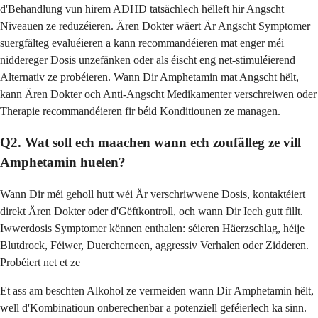
d'Behandlung vun hirem ADHD tatsächlech hëlleft hir Angscht
Niveauen ze reduzéieren. Ären Dokter wäert Är Angscht Symptomer
suergfälteg evaluéieren a kann recommandéieren mat enger méi
niddereger Dosis unzefänken oder als éischt eng net-stimuléierend
Alternativ ze probéieren. Wann Dir Amphetamin mat Angscht hëlt,
kann Ären Dokter och Anti-Angscht Medikamenter verschreiwen oder
Therapie recommandéieren fir béid Konditiounen ze managen.
Q2. Wat soll ech maachen wann ech zoufälleg ze vill
Amphetamin huelen?
Wann Dir méi geholl hutt wéi Är verschriwwene Dosis, kontaktéiert
direkt Ären Dokter oder d'Gëftkontroll, och wann Dir Iech gutt fillt.
Iwwerdosis Symptomer kënnen enthalen: séieren Häerzschlag, héije
Blutdrock, Féiwer, Duercherneen, aggressiv Verhalen oder Zidderen.
Probéiert net et ze
Et ass am beschten Alkohol ze vermeiden wann Dir Amphetamin hëlt,
well d'Kombinatioun onberechenbar a potenziell geféierlech ka sinn.