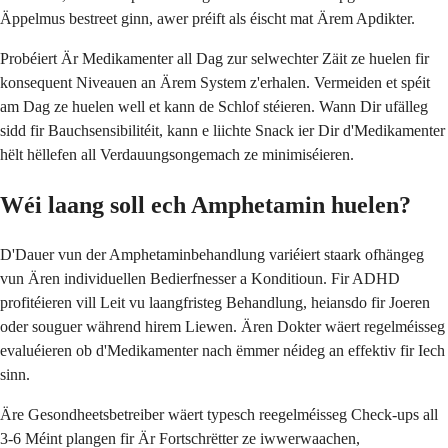
Äppelmus bestreet ginn, awer préift als éischt mat Ärem Apdikter.
Probéiert Är Medikamenter all Dag zur selwechter Zäit ze huelen fir
konsequent Niveauen an Ärem System z'erhalen. Vermeiden et spéit
am Dag ze huelen well et kann de Schlof stéieren. Wann Dir ufälleg
sidd fir Bauchsensibilitéit, kann e liichte Snack ier Dir d'Medikamenter
hëlt hëllefen all Verdauungsongemach ze minimiséieren.
Wéi laang soll ech Amphetamin huelen?
D'Dauer vun der Amphetaminbehandlung variéiert staark ofhängeg
vun Ären individuellen Bedierfnesser a Konditioun. Fir ADHD
profitéieren vill Leit vu laangfristeg Behandlung, heiansdo fir Joeren
oder souguer während hirem Liewen. Ären Dokter wäert regelméisseg
evaluéieren ob d'Medikamenter nach ëmmer néideg an effektiv fir Iech
sinn.
Äre Gesondheetsbetreiber wäert typesch reegelméisseg Check-ups all
3-6 Méint plangen fir Är Fortschrëtter ze iwwerwaachen,