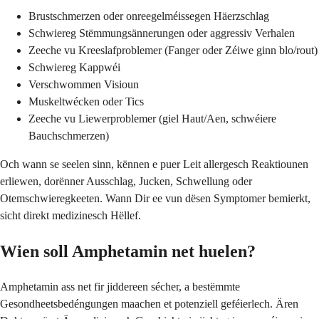
Brustschmerzen oder onreegelméissegen Häerzschlag
Schwiereg Stëmmungsännerungen oder aggressiv Verhalen
Zeeche vu Kreeslafproblemer (Fanger oder Zéiwe ginn blo/rout)
Schwiereg Kappwéi
Verschwommen Visioun
Muskeltwécken oder Tics
Zeeche vu Liewerproblemer (giel Haut/Aen, schwéiere
Bauchschmerzen)
Och wann se seelen sinn, kënnen e puer Leit allergesch Reaktiounen
erliewen, dorënner Ausschlag, Jucken, Schwellung oder
Otemschwieregkeeten. Wann Dir ee vun dësen Symptomer bemierkt,
sicht direkt medizinesch Hëllef.
Wien soll Amphetamin net huelen?
Amphetamin ass net fir jiddereen sécher, a bestëmmte
Gesondheetsbedéngungen maachen et potenziell geféierlech. Ären