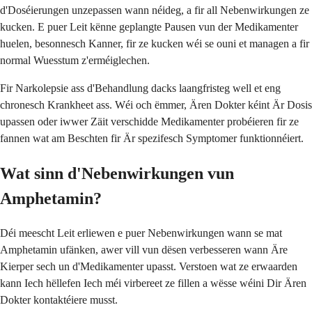
d'Doséierungen unzepassen wann néideg, a fir all Nebenwirkungen ze
kucken. E puer Leit kënne geplangte Pausen vun der Medikamenter
huelen, besonnesch Kanner, fir ze kucken wéi se ouni et managen a fir
normal Wuesstum z'erméiglechen.
Fir Narkolepsie ass d'Behandlung dacks laangfristeg well et eng
chronesch Krankheet ass. Wéi och ëmmer, Ären Dokter kéint Är Dosis
upassen oder iwwer Zäit verschidde Medikamenter probéieren fir ze
fannen wat am Beschten fir Är spezifesch Symptomer funktionnéiert.
Wat sinn d'Nebenwirkungen vun
Amphetamin?
Déi meescht Leit erliewen e puer Nebenwirkungen wann se mat
Amphetamin ufänken, awer vill vun dësen verbesseren wann Äre
Kierper sech un d'Medikamenter upasst. Verstoen wat ze erwaarden
kann Iech hëllefen Iech méi virbereet ze fillen a wësse wéini Dir Ären
Dokter kontaktéiere musst.