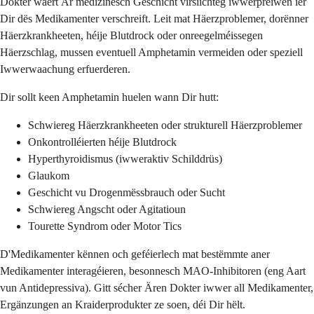
Dokter wäert Är medizinesch Geschicht virsiichteg iwwerpréiwen ier
Dir dës Medikamenter verschreift. Leit mat Häerzproblemer, dorënner
Häerzkrankheeten, héije Blutdrock oder onreegelméissegen
Häerzschlag, mussen eventuell Amphetamin vermeiden oder speziell
Iwwerwaachung erfuerderen.
Dir sollt keen Amphetamin huelen wann Dir hutt:
Schwiereg Häerzkrankheeten oder strukturell Häerzproblemer
Onkontrolléierten héije Blutdrock
Hyperthyroidismus (iwweraktiv Schilddrüs)
Glaukom
Geschicht vu Drogenmëssbrauch oder Sucht
Schwiereg Angscht oder Agitatioun
Tourette Syndrom oder Motor Tics
D'Medikamenter kënnen och geféierlech mat bestëmmte aner
Medikamenter interagéieren, besonnesch MAO-Inhibitoren (eng Aart
vun Antidepressiva). Gitt sécher Ären Dokter iwwer all Medikamenter,
Ergänzungen an Kraiderprodukter ze soen, déi Dir hëlt.