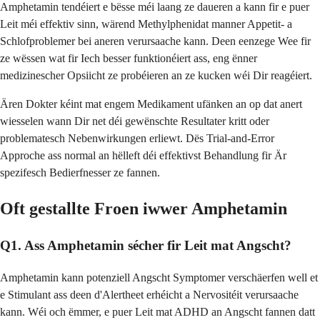
Amphetamin tendéiert e bësse méi laang ze daueren a kann fir e puer
Leit méi effektiv sinn, wärend Methylphenidat manner Appetit- a
Schlofproblemer bei aneren verursaache kann. Deen eenzege Wee fir
ze wëssen wat fir Iech besser funktionéiert ass, eng ënner
medizinescher Opsiicht ze probéieren an ze kucken wéi Dir reagéiert.
Ären Dokter kéint mat engem Medikament ufänken an op dat anert
wiesselen wann Dir net déi gewënschte Resultater kritt oder
problematesch Nebenwirkungen erliewt. Dës Trial-and-Error
Approche ass normal an hëlleft déi effektivst Behandlung fir Är
spezifesch Bedierfnesser ze fannen.
Oft gestallte Froen iwwer Amphetamin
Q1. Ass Amphetamin sécher fir Leit mat Angscht?
Amphetamin kann potenziell Angscht Symptomer verschäerfen well et
e Stimulant ass deen d'Alertheet erhéicht a Nervositéit verursaache
kann. Wéi och ëmmer, e puer Leit mat ADHD an Angscht fannen datt