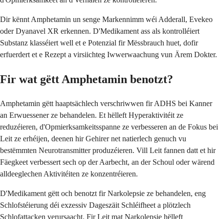
Dir kënnt Amphetamin un senge Markennimm wéi Adderall, Evekeo
oder Dyanavel XR erkennen. D'Medikament ass als kontrolléiert
Substanz klasséiert well et e Potenzial fir Mëssbrauch huet, dofir
erfuerdert et e Rezept a virsiichteg Iwwerwaachung vun Ärem Dokter.
Fir wat gëtt Amphetamin benotzt?
Amphetamin gëtt haaptsächlech verschriwwen fir ADHS bei Kanner
an Erwuessener ze behandelen. Et hëlleft Hyperaktivitéit ze
reduzéieren, d'Opmierksamkeitsspanne ze verbesseren an de Fokus bei
Leit ze erhéijen, deenen hir Gehirer net natierlech genuch vu
bestëmmten Neurotransmitter produzéieren. Vill Leit fannen datt et hir
Fäegkeet verbessert sech op der Aarbecht, an der Schoul oder wärend
alldeeglechen Aktivitéiten ze konzentréieren.
D'Medikament gëtt och benotzt fir Narkolepsie ze behandelen, eng
Schlofstéierung déi exzessiv Dageszäit Schléifheet a plötzlech
Schlofattacken verursaacht. Fir Leit mat Narkolepsie hëlleft