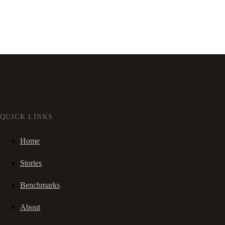
QUICK LINKS
Home
Stories
Benchmarks
About