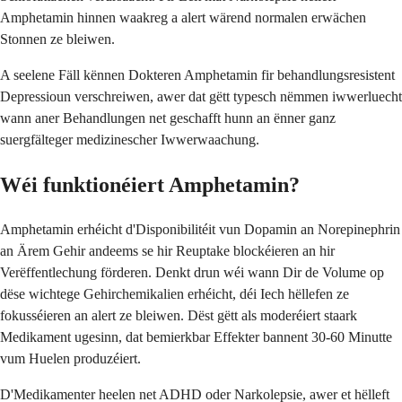
Amphetamin hinnen waakreg a alert wärend normalen erwächen
Stonnen ze bleiwen.
A seelene Fäll kënnen Dokteren Amphetamin fir behandlungsresistent
Depressioun verschreiwen, awer dat gëtt typesch nëmmen iwwerluecht
wann aner Behandlungen net geschafft hunn an ënner ganz
suergfälteger medizinescher Iwwerwaachung.
Wéi funktionéiert Amphetamin?
Amphetamin erhéicht d'Disponibilitéit vun Dopamin an Norepinephrin
an Ärem Gehir andeems se hir Reuptake blockéieren an hir
Verëffentlechung förderen. Denkt drun wéi wann Dir de Volume op
dëse wichtege Gehirchemikalien erhéicht, déi Iech hëllefen ze
fokusséieren an alert ze bleiwen. Dëst gëtt als moderéiert staark
Medikament ugesinn, dat bemierkbar Effekter bannent 30-60 Minutte
vum Huelen produzéiert.
D'Medikamenter heelen net ADHD oder Narkolepsie, awer et hëlleft