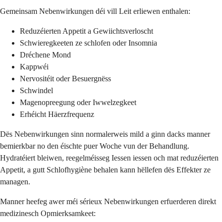
Gemeinsam Nebenwirkungen déi vill Leit erliewen enthalen:
Reduzéierten Appetit a Gewiichtsverloscht
Schwieregkeeten ze schlofen oder Insomnia
Dréchene Mond
Kappwéi
Nervositéit oder Besuergnëss
Schwindel
Magenopreegung oder Iwwelzegkeet
Erhéicht Häerzfrequenz
Dës Nebenwirkungen sinn normalerweis mild a ginn dacks manner
bemierkbar no den éischte puer Woche vun der Behandlung.
Hydratéiert bleiwen, reegelméisseg Iessen iessen och mat reduzéierten
Appetit, a gutt Schlofhygiène behalen kann hëllefen dës Effekter ze
managen.
Manner heefeg awer méi sérieux Nebenwirkungen erfuerderen direkt
medizinesch Opmierksamkeet: