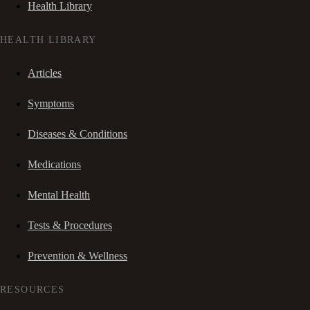
Health Library
HEALTH LIBRARY
Articles
Symptoms
Diseases & Conditions
Medications
Mental Health
Tests & Procedures
Prevention & Wellness
RESOURCES