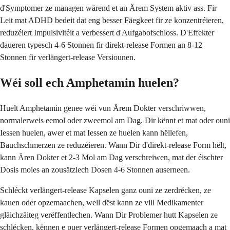
d'Symptomer ze managen wärend et an Ärem System aktiv ass. Fir
Leit mat ADHD bedeit dat eng besser Fäegkeet fir ze konzentréieren,
reduzéiert Impulsivitéit a verbessert d'Aufgabofschloss. D'Effekter
daueren typesch 4-6 Stonnen fir direkt-release Formen an 8-12
Stonnen fir verlängert-release Versiounen.
Wéi soll ech Amphetamin huelen?
Huelt Amphetamin genee wéi vun Ärem Dokter verschriwwen,
normalerweis eemol oder zweemol am Dag. Dir kënnt et mat oder ouni
Iessen huelen, awer et mat Iessen ze huelen kann hëllefen,
Bauchschmerzen ze reduzéieren. Wann Dir d'direkt-release Form hëlt,
kann Ären Dokter et 2-3 Mol am Dag verschreiwen, mat der éischter
Dosis moies an zousätzlech Dosen 4-6 Stonnen auserneen.
Schléckt verlängert-release Kapselen ganz ouni ze zerdrécken, ze
kauen oder opzemaachen, well dëst kann ze vill Medikamenter
gläichzäiteg verëffentlechen. Wann Dir Problemer hutt Kapselen ze
schlécken, kënnen e puer verlängert-release Formen opgemaach a mat