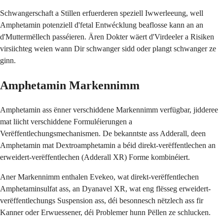
Schwangerschaft a Stillen erfuerderen speziell Iwwerleeung, well
Amphetamin potenziell d'fetal Entwécklung beaflosse kann an an
d'Muttermëllech passéieren. Ären Dokter wäert d'Virdeeler a Risiken
virsiichteg weien wann Dir schwanger sidd oder plangt schwanger ze
ginn.
Amphetamin Markennimm
Amphetamin ass ënner verschiddene Markennimm verfügbar, jidderee
mat liicht verschiddene Formuléierungen a
Verëffentlechungsmechanismen. De bekanntste ass Adderall, deen
Amphetamin mat Dextroamphetamin a béid direkt-verëffentlechen an
erweidert-verëffentlechen (Adderall XR) Forme kombinéiert.
Aner Markennimm enthalen Evekeo, wat direkt-verëffentlechen
Amphetaminsulfat ass, an Dyanavel XR, wat eng flësseg erweidert-
verëffentlechungs Suspension ass, déi besonnesch nëtzlech ass fir
Kanner oder Erwuessener, déi Problemer hunn Pëllen ze schlucken.