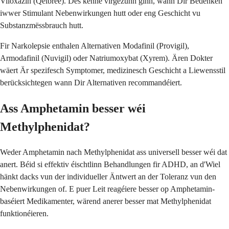
Viloxazin (Qelbree). Dës kënne virgezunn ginn, wann Dir Bedenken
iwwer Stimulant Nebenwirkungen hutt oder eng Geschicht vu
Substanzmëssbrauch hutt.
Fir Narkolepsie enthalen Alternativen Modafinil (Provigil),
Armodafinil (Nuvigil) oder Natriumoxybat (Xyrem). Ären Dokter
wäert Är spezifesch Symptomer, medizinesch Geschicht a Liewensstil
berücksichtegen wann Dir Alternativen recommandéiert.
Ass Amphetamin besser wéi
Methylphenidat?
Weder Amphetamin nach Methylphenidat ass universell besser wéi dat
anert. Béid si effektiv éischtlinn Behandlungen fir ADHD, an d'Wiel
hänkt dacks vun der individueller Äntwert an der Toleranz vun den
Nebenwirkungen of. E puer Leit reagéiere besser op Amphetamin-
baséiert Medikamenter, wärend anerer besser mat Methylphenidat
funktionéieren.