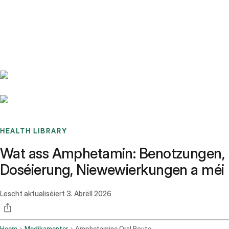
Benchmarks
Stories
FAQ
Sign up / Log in
HEALTH LIBRARY
Wat ass Amphetamin: Benotzungen,
Doséierung, Niewewierkungen a méi
Lescht aktualiséiert
3. Abrëll 2026
Heem
Medikamenter
Amphetamine Oral Route