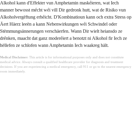
Alkohol kann d'Effekter vun Amphetamin maskéieren, wat Iech
manner bewosst mécht wéi vill Dir gedronk hutt, wat de Risiko vun
Alkoholvergëftung erhéicht. D'Kombinatioun kann och extra Stress op
Äert Häerz leeën a kann Nebenwirkungen wéi Schwindel oder
Stëmmungsännerungen verschäerfen. Wann Dir wielt heiansdo ze
drénken, maacht dat ganz moderéiert a benotzt ni Alkohol fir Iech ze
hëllefen ze schlofen wann Amphetamin Iech waakreg hält.
Medical Disclaimer:
This article is for informational purposes only and does not constitute
medical advice. Always consult a qualified healthcare provider for diagnosis and treatment
decisions. If you are experiencing a medical emergency, call 911 or go to the nearest emergency
room immediately.