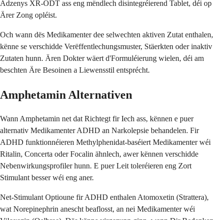
Adzenys XR-ODT ass eng mëndlech disintegréierend Tablet, déi op
Ärer Zong opléist.
Och wann dës Medikamenter dee selwechten aktiven Zutat enthalen,
kënne se verschidde Verëffentlechungsmuster, Stäerkten oder inaktiv
Zutaten hunn. Ären Dokter wäert d'Formuléierung wielen, déi am
beschten Äre Besoinen a Liewensstil entsprécht.
Amphetamin Alternativen
Wann Amphetamin net dat Richtegt fir Iech ass, kënnen e puer
alternativ Medikamenter ADHD an Narkolepsie behandelen. Fir
ADHD funktionnéieren Methylphenidat-baséiert Medikamenter wéi
Ritalin, Concerta oder Focalin ähnlech, awer kënnen verschidde
Nebenwirkungsprofiler hunn. E puer Leit toleréieren eng Zort
Stimulant besser wéi eng aner.
Net-Stimulant Optioune fir ADHD enthalen Atomoxetin (Strattera),
wat Norepinephrin anescht beaflosst, an nei Medikamenter wéi