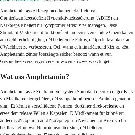
Amphetamin ass e Rezeptmedikament dat Leit mat
Opmierksamkeetsdefizit Hyperaktivitéitsstéierung (ADHS) an
Narkolepsie hëlleft hir Symptomer effektiv ze managen. Dëse
Stimulant Medikament funktionéiert andeems verschidde Chemikalien
am Gehir erhéicht ginn, déi hëllefen de Fokus, d'Opmierksamkeet an
d'Wachheet ze verbesseren. Och wann et intimidéierend kléngt, gëtt
Amphetamin zënter Joerzéngte sécher benotzt wann et vun
Gesondheetsversuerger verschriwwen a iwwerwaacht gëtt.
Wat ass Amphetamin?
Amphetamin ass e Zentralnervensystem Stimulant deen zu enger Klass
vu Medikamenter gehéiert, déi sympathomimetesch Aminen genannt
ginn. Et kënnt a verschiddene Formen, dorënner direkt-release an
erweidert-release Pëllen a Kapselen. D'Medikament funktionéiert
andeems d'Dopamin an d'Norepinephrin Niveauen an Ärem Gehir
beaflosst ginn, wat Neurotransmitter sinn, déi hëllefen
d'Opmierksamkeet an d'Verhalen ze kontrolléieren.