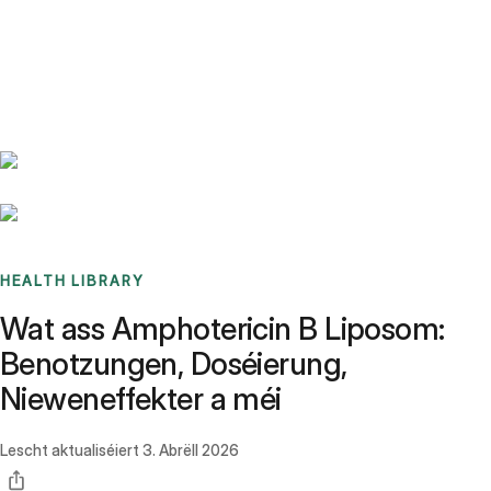
Benchmarks
Stories
FAQ
Sign up / Log in
HEALTH LIBRARY
Wat ass Amphotericin B Liposom:
Benotzungen, Doséierung,
Nieweneffekter a méi
Lescht aktualiséiert
3. Abrëll 2026