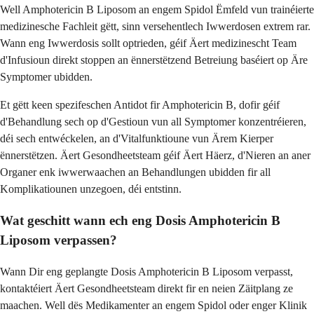
Well Amphotericin B Liposom an engem Spidol Ëmfeld vun trainéierte
medizinesche Fachleit gëtt, sinn versehentlech Iwwerdosen extrem rar.
Wann eng Iwwerdosis sollt optrieden, géif Äert medizinescht Team
d'Infusioun direkt stoppen an ënnerstëtzend Betreiung baséiert op Äre
Symptomer ubidden.
Et gëtt keen spezifeschen Antidot fir Amphotericin B, dofir géif
d'Behandlung sech op d'Gestioun vun all Symptomer konzentréieren,
déi sech entwéckelen, an d'Vitalfunktioune vun Ärem Kierper
ënnerstëtzen. Äert Gesondheetsteam géif Äert Häerz, d'Nieren an aner
Organer enk iwwerwaachen an Behandlungen ubidden fir all
Komplikatiounen unzegoen, déi entstinn.
Wat geschitt wann ech eng Dosis Amphotericin B
Liposom verpassen?
Wann Dir eng geplangte Dosis Amphotericin B Liposom verpasst,
kontaktéiert Äert Gesondheetsteam direkt fir en neien Zäitplang ze
maachen. Well dës Medikamenter an engem Spidol oder enger Klinik