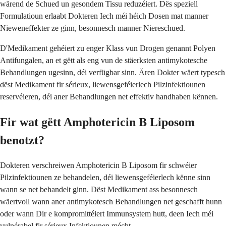
wärend de Schued un gesondem Tissu reduzéiert. Dës speziell
Formulatioun erlaabt Dokteren Iech méi héich Dosen mat manner
Nieweneffekter ze ginn, besonnesch manner Niereschued.
D'Medikament gehéiert zu enger Klass vun Drogen genannt Polyen
Antifungalen, an et gëtt als eng vun de stäerksten antimykotesche
Behandlungen ugesinn, déi verfügbar sinn. Ären Dokter wäert typesch
dëst Medikament fir sérieux, liewensgeféierlech Pilzinfektiounen
reservéieren, déi aner Behandlungen net effektiv handhaben kënnen.
Fir wat gëtt Amphotericin B Liposom
benotzt?
Dokteren verschreiwen Amphotericin B Liposom fir schwéier
Pilzinfektiounen ze behandelen, déi liewensgeféierlech kënne sinn
wann se net behandelt ginn. Dëst Medikament ass besonnesch
wäertvoll wann aner antimykotesch Behandlungen net geschafft hunn
oder wann Dir e kompromittéiert Immunsystem hutt, deen Iech méi
vulnérabel fir sérieux Infektiounen mécht.