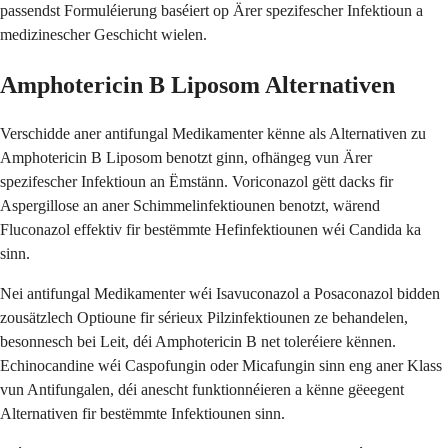
passendst Formuléierung baséiert op Ärer spezifescher Infektioun a
medizinescher Geschicht wielen.
Amphotericin B Liposom Alternativen
Verschidde aner antifungal Medikamenter kënne als Alternativen zu
Amphotericin B Liposom benotzt ginn, ofhängeg vun Ärer
spezifescher Infektioun an Ëmstänn. Voriconazol gëtt dacks fir
Aspergillose an aner Schimmelinfektiounen benotzt, wärend
Fluconazol effektiv fir bestëmmte Hefinfektiounen wéi Candida ka
sinn.
Nei antifungal Medikamenter wéi Isavuconazol a Posaconazol bidden
zousätzlech Optioune fir sérieux Pilzinfektiounen ze behandelen,
besonnesch bei Leit, déi Amphotericin B net toleréiere kënnen.
Echinocandine wéi Caspofungin oder Micafungin sinn eng aner Klass
vun Antifungalen, déi anescht funktionnéieren a kënne gëeegent
Alternativen fir bestëmmte Infektiounen sinn.