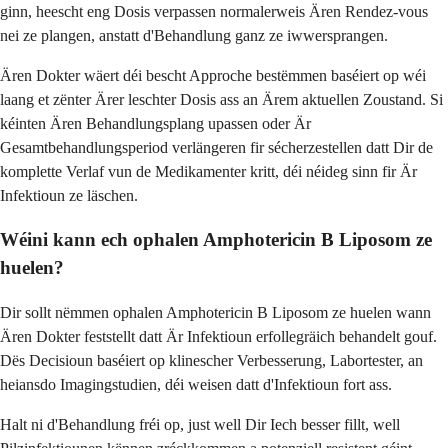
ginn, heescht eng Dosis verpassen normalerweis Ären Rendez-vous
nei ze plangen, anstatt d'Behandlung ganz ze iwwersprangen.
Ären Dokter wäert déi bescht Approche bestëmmen baséiert op wéi
laang et zënter Ärer leschter Dosis ass an Ärem aktuellen Zoustand. Si
kéinten Ären Behandlungsplang upassen oder Är
Gesamtbehandlungsperiod verlängeren fir sécherzestellen datt Dir de
komplette Verlaf vun de Medikamenter kritt, déi néideg sinn fir Är
Infektioun ze läschen.
Wéini kann ech ophalen Amphotericin B Liposom ze
huelen?
Dir sollt nëmmen ophalen Amphotericin B Liposom ze huelen wann
Ären Dokter feststellt datt Är Infektioun erfollegräich behandelt gouf.
Dës Decisioun baséiert op klinescher Verbesserung, Labortester, an
heiansdo Imagingstudien, déi weisen datt d'Infektioun fort ass.
Halt ni d'Behandlung fréi op, just well Dir Iech besser fillt, well