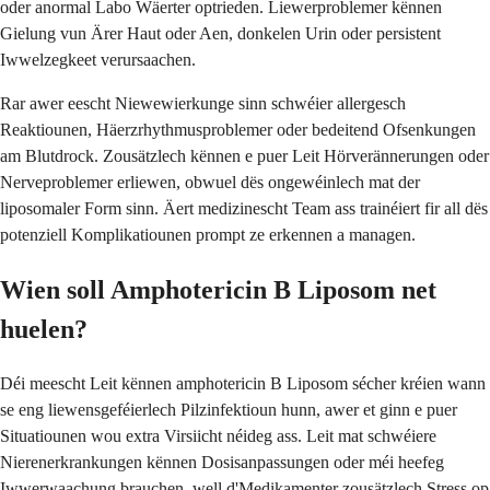
oder anormal Labo Wäerter optrieden. Liewerproblemer kënnen
Gielung vun Ärer Haut oder Aen, donkelen Urin oder persistent
Iwwelzegkeet verursaachen.
Rar awer eescht Niewewierkunge sinn schwéier allergesch
Reaktiounen, Häerzrhythmusproblemer oder bedeitend Ofsenkungen
am Blutdrock. Zousätzlech kënnen e puer Leit Hörverännerungen oder
Nerveproblemer erliewen, obwuel dës ongewéinlech mat der
liposomaler Form sinn. Äert medizinescht Team ass trainéiert fir all dës
potenziell Komplikatiounen prompt ze erkennen a managen.
Wien soll Amphotericin B Liposom net
huelen?
Déi meescht Leit kënnen amphotericin B Liposom sécher kréien wann
se eng liewensgeféierlech Pilzinfektioun hunn, awer et ginn e puer
Situatiounen wou extra Virsiicht néideg ass. Leit mat schwéiere
Nierenerkrankungen kënnen Dosisanpassungen oder méi heefeg
Iwwerwaachung brauchen, well d'Medikamenter zousätzlech Stress op