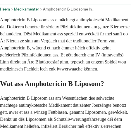
Heem
Medikamenter
Amphotericin B Liposome Intravenous Route
Amphotericin B Liposom ass e mächtegt antimykotescht Medikament
dat Dokteren benotze fir sérieux Pilzinfektiounen am ganze Kierper ze
behandelen. Dëst Medikament ass speziell entwéckelt fir méi sanft op
Är Nieren ze sinn am Verglach mat der traditioneller Form vun
Amphotericin B, wärend et nach ëmmer héich effektiv géint
geféierlech Pilzinfektiounen ass. Et gëtt duerch eng IV (intravenös)
Linn direkt an Äre Bluttkreeslaf ginn, typesch an engem Spidol wou
medizinesch Fachleit Iech enk iwwerwaache kënnen.
Wat ass Amphotericin B Liposom?
Amphotericin B Liposom ass am Wesentlechen dee selwechte
mächtege antimykotesche Medikament dat zënter Joerzéngte benotzt
gëtt, awer et ass a winzeg Fettblasen, genannt Liposomen, gewéckelt.
Denkt un dës Liposomen als Schutzliwwerungsfahrzeuge déi dem
Medikament hëllefen, infizéiert Beräicher méi effektiv z'erreechen