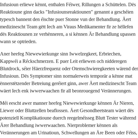
Infusioun erliewe kënnt, enthalen Féiwer, Rillungen a Schüttelen. Dës
Reaktioune ginn dacks "Infusiounsreaktiounen" genannt a geschéien
typesch bannent den éischte puer Stonne vun der Behandlung. Äert
medizinescht Team gëtt Iech am Viraus Medikamenter fir ze hëllefen
dës Reaktiounen ze verhënneren, a si kënnen Är Behandlung upassen
wann se optrieden.
Aner heefeg Niewewierkunge sinn Iwwelzegkeet, Erbriechen,
Kappwéi a Réckschmerzen. E puer Leit erliewen och nidderegen
Blutdrock, séier Häerzfrequenz oder Otemschwieregkeeten wärend der
Infusioun. Dës Symptomer sinn normalerweis temporär a kënne mat
ënnerstëtzender Betreiung geréiert ginn, awer Äert medizinescht Team
wäert Iech enk iwwerwaachen fir all beonrouegend Verännerungen.
Méi eescht awer manner heefeg Niewewierkunge kënnen Är Nieren,
Liewer oder Bluttzellen beaflossen. Äert Gesondheetsteam wäert dës
potenziell Komplikatioune duerch reegelméisseg Blutt Tester während
Ärer Behandlung iwwerwaachen. Nierproblemer kënnen als
Verännerungen am Urinatioun, Schwellungen an Äre Been oder Féiss,