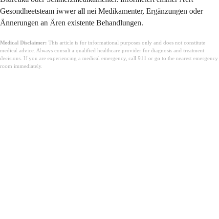
Gesondheetsteam iwwer all nei Medikamenter, Ergänzungen oder
Ännerungen an Ären existente Behandlungen.
Medical Disclaimer:
This article is for informational purposes only and does not constitute
medical advice. Always consult a qualified healthcare provider for diagnosis and treatment
decisions. If you are experiencing a medical emergency, call 911 or go to the nearest emergency
room immediately.