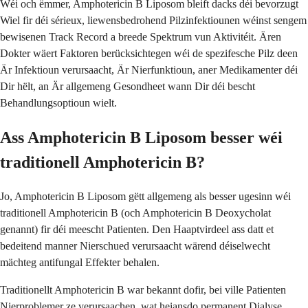
Wéi och ëmmer, Amphotericin B Liposom bleift dacks déi bevorzugt
Wiel fir déi sérieux, liewensbedrohend Pilzinfektiounen wéinst sengem
bewisenen Track Record a breede Spektrum vun Aktivitéit. Ären
Dokter wäert Faktoren berücksichtegen wéi de spezifesche Pilz deen
Är Infektioun verursaacht, Är Nierfunktioun, aner Medikamenter déi
Dir hëlt, an Är allgemeng Gesondheet wann Dir déi bescht
Behandlungsoptioun wielt.
Ass Amphotericin B Liposom besser wéi
traditionell Amphotericin B?
Jo, Amphotericin B Liposom gëtt allgemeng als besser ugesinn wéi
traditionell Amphotericin B (och Amphotericin B Deoxycholat
genannt) fir déi meescht Patienten. Den Haaptvirdeel ass datt et
bedeitend manner Nierschued verursaacht wärend déiselwecht
mächteg antifungal Effekter behalen.
Traditionellt Amphotericin B war bekannt dofir, bei ville Patienten
Nierproblemer ze verursaachen, wat heiansdo permanent Dialyse