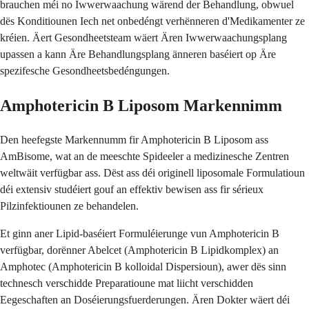
brauchen méi no Iwwerwaachung wärend der Behandlung, obwuel
dës Konditiounen Iech net onbedéngt verhënneren d'Medikamenter ze
kréien. Äert Gesondheetsteam wäert Ären Iwwerwaachungsplang
upassen a kann Äre Behandlungsplang änneren baséiert op Äre
spezifesche Gesondheetsbedéngungen.
Amphotericin B Liposom Markennimm
Den heefegste Markennumm fir Amphotericin B Liposom ass
AmBisome, wat an de meeschte Spideeler a medizinesche Zentren
weltwäit verfügbar ass. Dëst ass déi originell liposomale Formulatioun
déi extensiv studéiert gouf an effektiv bewisen ass fir sérieux
Pilzinfektiounen ze behandelen.
Et ginn aner Lipid-baséiert Formuléierunge vun Amphotericin B
verfügbar, dorënner Abelcet (Amphotericin B Lipidkomplex) an
Amphotec (Amphotericin B kolloidal Dispersioun), awer dës sinn
technesch verschidde Preparatioune mat liicht verschidden
Eegeschaften an Doséierungsfuerderungen. Ären Dokter wäert déi