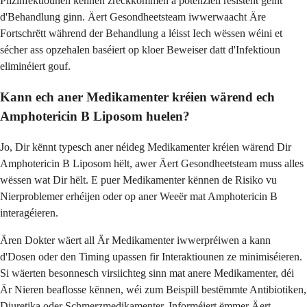
Pilzinfektiounen kënnen zréckkommen a potenziell resistent géint
d'Behandlung ginn. Äert Gesondheetsteam iwwerwaacht Äre
Fortschrëtt während der Behandlung a léisst Iech wëssen wéini et
sécher ass opzehalen baséiert op kloer Beweiser datt d'Infektioun
eliminéiert gouf.
Kann ech aner Medikamenter kréien wärend ech
Amphotericin B Liposom huelen?
Jo, Dir kënnt typesch aner néideg Medikamenter kréien wärend Dir
Amphotericin B Liposom hëlt, awer Äert Gesondheetsteam muss alles
wëssen wat Dir hëlt. E puer Medikamenter kënnen de Risiko vu
Nierproblemer erhéijen oder op aner Weeër mat Amphotericin B
interagéieren.
Ären Dokter wäert all Är Medikamenter iwwerpréiwen a kann
d'Dosen oder den Timing upassen fir Interaktiounen ze minimiséieren.
Si wäerten besonnesch virsiichteg sinn mat anere Medikamenter, déi
Är Nieren beaflosse kënnen, wéi zum Beispill bestëmmte Antibiotiken,
Diuretika oder Schmerzmedikamenter. Informéiert ëmmer Äert