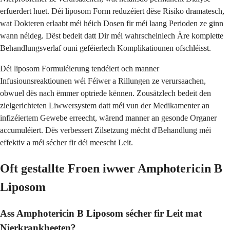
erfuerdert huet. Déi liposom Form reduzéiert dëse Risiko dramatesch,
wat Dokteren erlaabt méi héich Dosen fir méi laang Perioden ze ginn
wann néideg. Dëst bedeit datt Dir méi wahrscheinlech Äre komplette
Behandlungsverlaf ouni geféierlech Komplikatiounen ofschléisst.
Déi liposom Formuléierung tendéiert och manner
Infusiounsreaktiounen wéi Féiwer a Rillungen ze verursaachen,
obwuel dës nach ëmmer optriede kënnen. Zousätzlech bedeit den
zielgerichteten Liwwersystem datt méi vun der Medikamenter an
infizéiertem Gewebe erreecht, wärend manner an gesonde Organer
accumuléiert. Dës verbessert Zilsetzung mécht d'Behandlung méi
effektiv a méi sécher fir déi meescht Leit.
Oft gestallte Froen iwwer Amphotericin B
Liposom
Ass Amphotericin B Liposom sécher fir Leit mat
Nierkrankheeten?