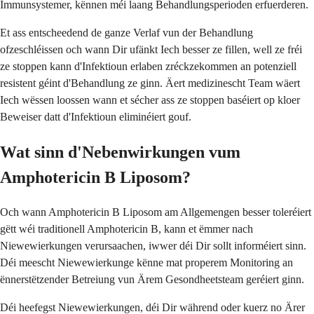
Immunsystemer, kënnen méi laang Behandlungsperioden erfuerderen.
Et ass entscheedend de ganze Verlaf vun der Behandlung
ofzeschléissen och wann Dir ufänkt Iech besser ze fillen, well ze fréi
ze stoppen kann d'Infektioun erlaben zréckzekommen an potenziell
resistent géint d'Behandlung ze ginn. Äert medizinescht Team wäert
Iech wëssen loossen wann et sécher ass ze stoppen baséiert op kloer
Beweiser datt d'Infektioun eliminéiert gouf.
Wat sinn d'Nebenwirkungen vum
Amphotericin B Liposom?
Och wann Amphotericin B Liposom am Allgemengen besser toleréiert
gëtt wéi traditionell Amphotericin B, kann et ëmmer nach
Niewewierkungen verursaachen, iwwer déi Dir sollt informéiert sinn.
Déi meescht Niewewierkunge kënne mat properem Monitoring an
ënnerstëtzender Betreiung vun Ärem Gesondheetsteam geréiert ginn.
Déi heefegst Niewewierkungen, déi Dir während oder kuerz no Ärer