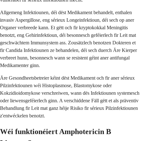
Allgemeng Infektiounen, déi dëst Medikament behandelt, enthalen
invasiv Aspergillose, eng sérieux Longeinfektioun, déi sech op aner
Organer verbreede kann. Et gëtt och fir kryptokokkal Meningitis
benotzt, eng Gehirinfektioun, déi besonnesch geféierlech fir Leit mat
geschwächtem Immunsystem ass. Zousätzlech benotzen Dokteren et
fir Candida Infektiounen ze behandelen, déi sech duerch Äre Kierper
verbreet hunn, besonnesch wann se resistent géint aner antifungal
Medikamenter ginn.
Äre Gesondheetsbetreier kéint dëst Medikament och fir aner sérieux
Pilzinfektiounen wéi Histoplasmose, Blastomykose oder
Kokzidioidomykose verschreiwen, wann dës Infektiounen systemesch
oder liewensgeféierlech ginn. A verschiddene Fäll gëtt et als präventiv
Behandlung fir Leit mat ganz héije Risiko fir sérieux Pilzinfektiounen
z'entwéckelen benotzt.
Wéi funktionéiert Amphotericin B