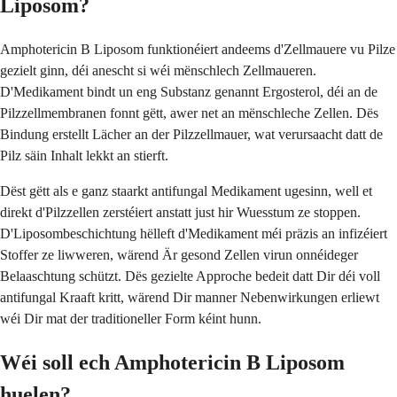
Liposom?
Amphotericin B Liposom funktionéiert andeems d'Zellmauere vu Pilze
gezielt ginn, déi anescht si wéi mënschlech Zellmaueren.
D'Medikament bindt un eng Substanz genannt Ergosterol, déi an de
Pilzzellmembranen fonnt gëtt, awer net an mënschleche Zellen. Dës
Bindung erstellt Lächer an der Pilzzellmauer, wat verursaacht datt de
Pilz säin Inhalt lekkt an stierft.
Dëst gëtt als e ganz staarkt antifungal Medikament ugesinn, well et
direkt d'Pilzzellen zerstéiert anstatt just hir Wuesstum ze stoppen.
D'Liposombeschichtung hëlleft d'Medikament méi präzis an infizéiert
Stoffer ze liwweren, wärend Är gesond Zellen virun onnéideger
Belaaschtung schützt. Dës gezielte Approche bedeit datt Dir déi voll
antifungal Kraaft kritt, wärend Dir manner Nebenwirkungen erliewt
wéi Dir mat der traditioneller Form kéint hunn.
Wéi soll ech Amphotericin B Liposom
huelen?