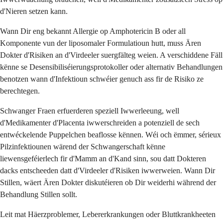
d'Nieren setzen kann.
Wann Dir eng bekannt Allergie op Amphotericin B oder all
Komponente vun der liposomaler Formulatioun hutt, muss Ären
Dokter d'Risiken an d'Virdeeler suergfälteg weien. A verschiddene Fäll
kënne se Desensibiliséierungsprotokoller oder alternativ Behandlungen
benotzen wann d'Infektioun schwéier genuch ass fir de Risiko ze
berechtegen.
Schwanger Fraen erfuerderen speziell Iwwerleeung, well
d'Medikamenter d'Placenta iwwerschreiden a potenziell de sech
entwéckelende Puppelchen beaflosse kënnen. Wéi och ëmmer, sérieux
Pilzinfektiounen wärend der Schwangerschaft kënne
liewensgeféierlech fir d'Mamm an d'Kand sinn, sou datt Dokteren
dacks entscheeden datt d'Virdeeler d'Risiken iwwerweien. Wann Dir
Stillen, wäert Ären Dokter diskutéieren ob Dir weiderhi während der
Behandlung Stillen sollt.
Leit mat Häerzproblemer, Lebererkrankungen oder Bluttkrankheeten