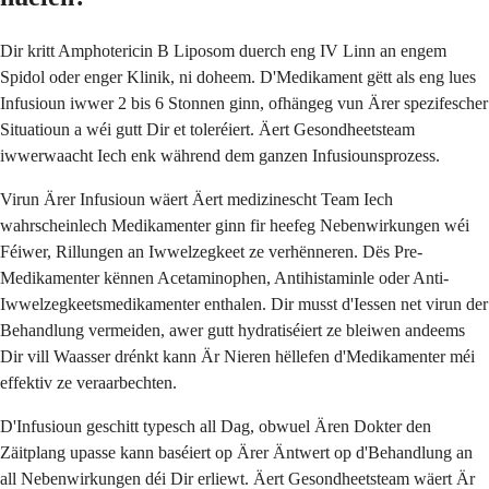
Dir kritt Amphotericin B Liposom duerch eng IV Linn an engem
Spidol oder enger Klinik, ni doheem. D'Medikament gëtt als eng lues
Infusioun iwwer 2 bis 6 Stonnen ginn, ofhängeg vun Ärer spezifescher
Situatioun a wéi gutt Dir et toleréiert. Äert Gesondheetsteam
iwwerwaacht Iech enk während dem ganzen Infusiounsprozess.
Virun Ärer Infusioun wäert Äert medizinescht Team Iech
wahrscheinlech Medikamenter ginn fir heefeg Nebenwirkungen wéi
Féiwer, Rillungen an Iwwelzegkeet ze verhënneren. Dës Pre-
Medikamenter kënnen Acetaminophen, Antihistaminle oder Anti-
Iwwelzegkeetsmedikamenter enthalen. Dir musst d'Iessen net virun der
Behandlung vermeiden, awer gutt hydratiséiert ze bleiwen andeems
Dir vill Waasser drénkt kann Är Nieren hëllefen d'Medikamenter méi
effektiv ze veraarbechten.
D'Infusioun geschitt typesch all Dag, obwuel Ären Dokter den
Zäitplang upasse kann baséiert op Ärer Äntwert op d'Behandlung an
all Nebenwirkungen déi Dir erliewt. Äert Gesondheetsteam wäert Är