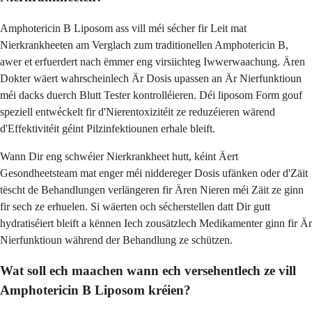
Amphotericin B Liposom ass vill méi sécher fir Leit mat
Nierkrankheeten am Verglach zum traditionellen Amphotericin B,
awer et erfuerdert nach ëmmer eng virsiichteg Iwwerwaachung. Ären
Dokter wäert wahrscheinlech Är Dosis upassen an Är Nierfunktioun
méi dacks duerch Blutt Tester kontrolléieren. Déi liposom Form gouf
speziell entwéckelt fir d'Nierentoxizitéit ze reduzéieren wärend
d'Effektivitéit géint Pilzinfektiounen erhale bleift.
Wann Dir eng schwéier Nierkrankheet hutt, kéint Äert
Gesondheetsteam mat enger méi niddereger Dosis ufänken oder d'Zäit
tëscht de Behandlungen verlängeren fir Ären Nieren méi Zäit ze ginn
fir sech ze erhuelen. Si wäerten och sécherstellen datt Dir gutt
hydratiséiert bleift a kënnen Iech zousätzlech Medikamenter ginn fir Är
Nierfunktioun während der Behandlung ze schützen.
Wat soll ech maachen wann ech versehentlech ze vill
Amphotericin B Liposom kréien?