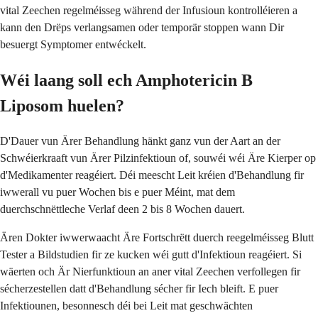
vital Zeechen regelméisseg während der Infusioun kontrolléieren a
kann den Drëps verlangsamen oder temporär stoppen wann Dir
besuergt Symptomer entwéckelt.
Wéi laang soll ech Amphotericin B
Liposom huelen?
D'Dauer vun Ärer Behandlung hänkt ganz vun der Aart an der
Schwéierkraaft vun Ärer Pilzinfektioun of, souwéi wéi Äre Kierper op
d'Medikamenter reagéiert. Déi meescht Leit kréien d'Behandlung fir
iwwerall vu puer Wochen bis e puer Méint, mat dem
duerchschnëttleche Verlaf deen 2 bis 8 Wochen dauert.
Ären Dokter iwwerwaacht Äre Fortschrëtt duerch reegelméisseg Blutt
Tester a Bildstudien fir ze kucken wéi gutt d'Infektioun reagéiert. Si
wäerten och Är Nierfunktioun an aner vital Zeechen verfollegen fir
sécherzestellen datt d'Behandlung sécher fir Iech bleift. E puer
Infektiounen, besonnesch déi bei Leit mat geschwächten