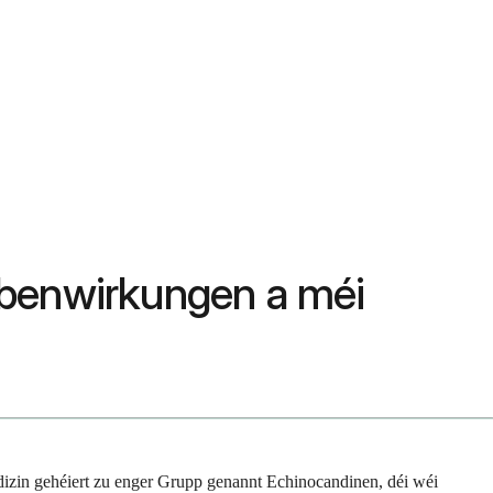
ebenwirkungen a méi
dizin gehéiert zu enger Grupp genannt Echinocandinen, déi wéi