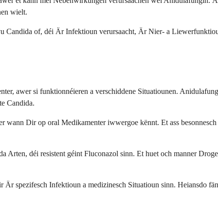
, awer et kann méi Nebenwirkungen verursaachen wéi Anidulafungin. Är
en wielt.
u Candida of, déi Är Infektioun verursaacht, Är Nier- a Liewerfunktio
nter, awer si funktionnéieren a verschiddene Situatiounen. Anidulafung
nte Candida.
der wann Dir op oral Medikamenter iwwergoe kënnt. Et ass besonnesch 
da Arten, déi resistent géint Fluconazol sinn. Et huet och manner Drog
 Är spezifesch Infektioun a medizinesch Situatioun sinn. Heiansdo fä