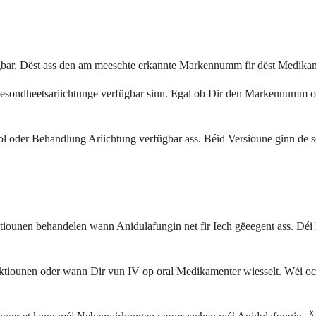
ar. Dëst ass den am meeschte erkannte Markennumm fir dëst Medikam
ondheetsariichtunge verfügbar sinn. Egal ob Dir den Markennumm oder d
 oder Behandlung Ariichtung verfügbar ass. Béid Versioune ginn de se
tiounen behandelen wann Anidulafungin net fir Iech gëeegent ass. Déi
ktiounen oder wann Dir vun IV op oral Medikamenter wiesselt. Wéi och 