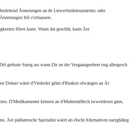
 bedeitend Ännerungen an de Liewerfunktiounstester, oder
Ännerungen fréi z'erfaassen.
gkeeten féiere kann. Wann dat geschitt, kann Äre
 Déi gréisste Suerg ass wann Dir an der Vergaangenheet eng allergesch
en Dokter wäert d'Virdeeler géint d'Risiken ofwäegen an Är
weien. D'Medikamenter kënnen an d'Muttermëllech iwwerdroen ginn,
n. Äre pädiatresche Spezialist wäert als éischt Alternativen suergfälteg