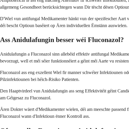
Amphotericin B ass eng mächteg Alternativ fir schwéier Infektiounen
allgemeng Gesondheet berücksichtegen wann Dir tëscht dësen Optioun
D'Wiel vun antifungal Medikamenter hänkt vun der spezifescher Aart v
déi bescht Optioun baséiert op Ären individuellen Ëmstänn auswielen.
Ass Anidulafungin besser wéi Fluconazol?
Anidulafungin a Fluconazol sinn allebéid effektiv antifungal Medikame
bevorzugt, well et méi séier funktionnéiert a géint méi Aarte vu resiste
Fluconazol ass eng exzellent Wiel fir manner schwéier Infektiounen o
Pilzinfektiounen bei héich-Risiko Patienten.
Den Haaptvirdeel vun Anidulafungin ass seng Effektivitéit géint Candi
am Géigesaz zu Fluconazol.
Ären Dokter wäert d'Medikamenter wielen, déi am meeschte passend fir
Fluconazol wann d'Infektioun ënner Kontroll ass.