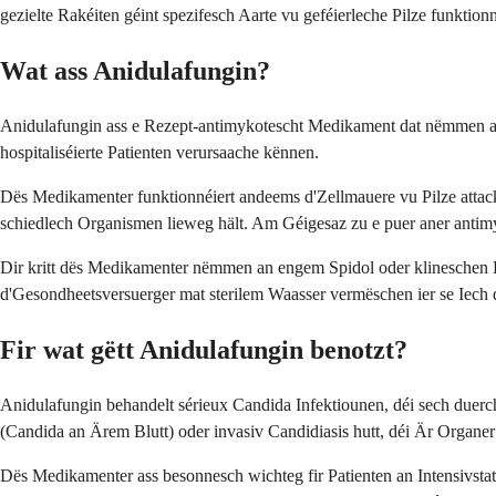
gezielte Rakéiten géint spezifesch Aarte vu geféierleche Pilze funkt
Wat ass Anidulafungin?
Anidulafungin ass e Rezept-antimykotescht Medikament dat nëmmen an I
hospitaliséierte Patienten verursaache kënnen.
Dës Medikamenter funktionnéiert andeems d'Zellmauere vu Pilze attacké
schiedlech Organismen lieweg hält. Am Géigesaz zu e puer aner antim
Dir kritt dës Medikamenter nëmmen an engem Spidol oder klineschen Ë
d'Gesondheetsversuerger mat sterilem Waasser vermëschen ier se Iech
Fir wat gëtt Anidulafungin benotzt?
Anidulafungin behandelt sérieux Candida Infektiounen, déi sech duer
(Candida an Ärem Blutt) oder invasiv Candidiasis hutt, déi Är Organer 
Dës Medikamenter ass besonnesch wichteg fir Patienten an Intensivsta