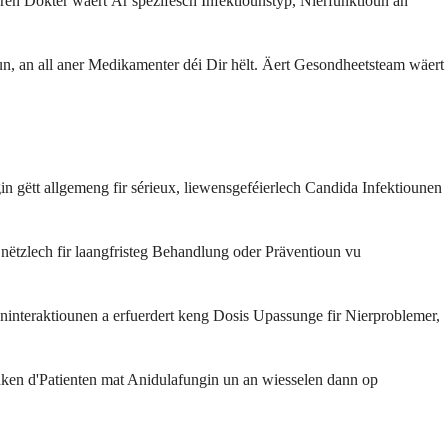
en Dokter wäert Är spezifesch Infektiounstyp, Nierfunktioun an
un, an all aner Medikamenter déi Dir hëlt. Äert Gesondheetsteam wäert
in gëtt allgemeng fir sérieux, liewensgeféierlech Candida Infektiounen
nëtzlech fir laangfristeg Behandlung oder Präventioun vu
eninteraktiounen a erfuerdert keng Dosis Upassunge fir Nierproblemer,
nken d'Patienten mat Anidulafungin un an wiesselen dann op