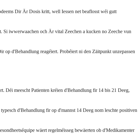
eems Dir Är Dosis kritt, well Iessen net beaflosst wéi gutt
liewt. Si iwwerwaachen och Är vital Zeechen a kucken no Zeeche vun
r op d'Behandlung reagéiert. Probéiert ni den Zäitpunkt unzepassen
t. Déi meescht Patienten kréien d'Behandlung fir 14 bis 21 Deeg,
 typesch d'Behandlung fir op d'mannst 14 Deeg nom leschte positiven
Gesondheetséquipe wäert regelméisseg bewäerten ob d'Medikamenter