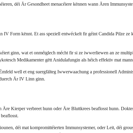
ionnéieren, déi Är Gesondheet menacéiere kënnen wann Ären Immunsyste
V Form kënnt. Et ass speziell entwéckelt fir géint Candida Pilze ze k
iert ginn, wat et onméiglech mécht fir si ze iwwerliewen an ze multip
ykotesch Medikamenter gëtt Anidulafungin als héich effektiv mat mann
mfeld well et eng suergfälteg Iwwerwaachung a professionell Administ
 duerch Är IV Linn ginn.
ch Äre Kierper verbreet hunn oder Äre Bluttkrees beaflosst hunn. Do
beaflosst.
tiounen, déi mat kompromittéierten Immunsystemer, oder Leit, déi grou