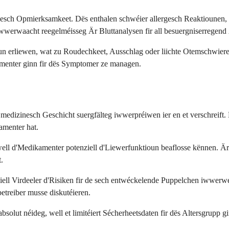
nesch Opmierksamkeet. Dës enthalen schwéier allergesch Reaktiounen,
werwaacht reegelméisseg Är Bluttanalysen fir all besuergniserregend 
oun erliewen, wat zu Roudechkeet, Ausschlag oder liichte Otemschwiere
amenter ginn fir dës Symptomer ze managen.
 medizinesch Geschicht suergfälteg iwwerpréiwen ier en et verschreift.
amenter hat.
ell d'Medikamenter potenziell d'Liewerfunktioun beaflosse kënnen. Är
.
ell Virdeeler d'Risiken fir de sech entwéckelende Puppelchen iwwer
etreiber musse diskutéieren.
olut néideg, well et limitéiert Sécherheetsdaten fir dës Altersgrupp gin