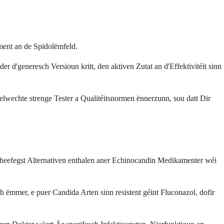
ent an de Spidolëmfeld.
'generesch Versioun kritt, den aktiven Zutat an d'Effektivitéit sinn
lwechte strenge Tester a Qualitéitsnormen ënnerzunn, sou datt Dir
 heefegst Alternativen enthalen aner Echinocandin Medikamenter wéi
ëmmer, e puer Candida Arten sinn resistent géint Fluconazol, dofir