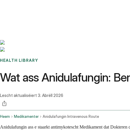
Benchmarks
Stories
FAQ
Sign up / Log in
HEALTH LIBRARY
Wat ass Anidulafungin: B
Lescht aktualiséiert
3. Abrëll 2026
Heem
Medikamenter
Anidulafungin Intravenous Route
Anidulafungin ass e staarkt antimykotescht Medikament dat Dokteren d