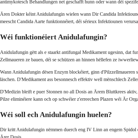
antimykotesch Behandlungen net geschafft hunn oder wann déi spezifes
Ären Dokter kéint Anidulafungin wielen wann Dir Candida Infektiounen
meescht Candida Aarte funktionnéiert, déi sérieux Infektiounen verurs
Wéi funktionéiert Anidulafungin?
Anidulafungin gëtt als e staarkt antifungal Medikament ugesinn, dat fu
Zellmaueren ze bauen, déi se schützen an hinnen hëllefen ze iwwerlie
Wann Anidulafungin dësen Enzym blockéiert, ginn d'Pilzzellmaueren sc
läschen. D'Medikament ass besonnesch effektiv well mënschlech Zellen
D'Medizin bleift e puer Stonnen no all Dosis an Ärem Bluttkrees aktiv,
Pilze eliminéiere kann och op schwéier z'erreechen Plazen wéi Är Orga
Wéi soll ech Anidulafungin huelen?
Dir kritt Anidulafungin nëmmen duerch eng IV Linn an engem Spidol 
Ärer Dosis.