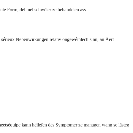
tente Form, déi méi schwéier ze behandelen ass.
t sérieux Nebenwirkungen relativ ongewéinlech sinn, an Äert
eetséquipe kann hëllefen dës Symptomer ze managen wann se lästeg