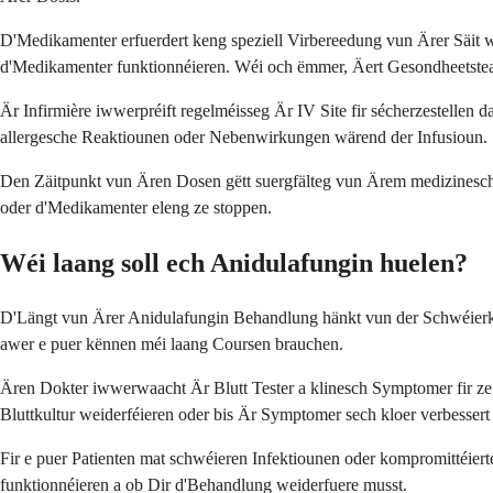
D'Medikamenter erfuerdert keng speziell Virbereedung vun Ärer Säit wa
d'Medikamenter funktionnéieren. Wéi och ëmmer, Äert Gesondheetste
Är Infirmière iwwerpréift regelméisseg Är IV Site fir sécherzestellen
allergesche Reaktiounen oder Nebenwirkungen wärend der Infusioun.
Den Zäitpunkt vun Ären Dosen gëtt suergfälteg vun Ärem medizinesche
oder d'Medikamenter eleng ze stoppen.
Wéi laang soll ech Anidulafungin huelen?
D'Längt vun Ärer Anidulafungin Behandlung hänkt vun der Schwéierkraa
awer e puer kënnen méi laang Coursen brauchen.
Ären Dokter iwwerwaacht Är Blutt Tester a klinesch Symptomer fir ze
Bluttkultur weiderféieren oder bis Är Symptomer sech kloer verbessert
Fir e puer Patienten mat schwéieren Infektiounen oder kompromittéi
funktionnéieren a ob Dir d'Behandlung weiderfuere musst.