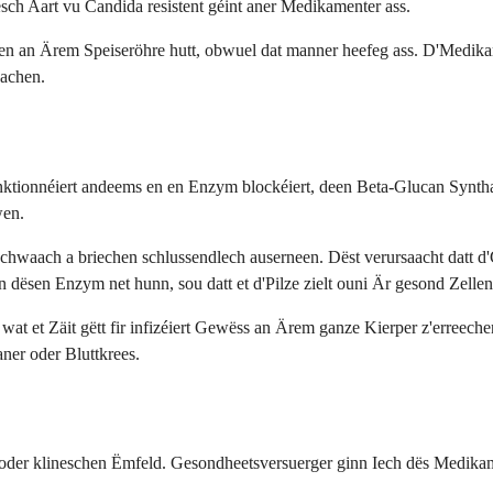
ch Aart vu Candida resistent géint aner Medikamenter ass.
 an Ärem Speiseröhre hutt, obwuel dat manner heefeg ass. D'Medikamen
aachen.
nktionnéiert andeems en en Enzym blockéiert, deen Beta-Glucan Synthase
wen.
hwaach a briechen schlussendlech auserneen. Dëst verursaacht datt d'
 dësen Enzym net hunn, sou datt et d'Pilze zielt ouni Är gesond Zelle
 wat et Zäit gëtt fir infizéiert Gewëss an Ärem ganze Kierper z'erreec
ner oder Bluttkrees.
oder klineschen Ëmfeld. Gesondheetsversuerger ginn Iech dës Medikam