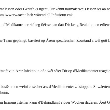
t Iessen oder Gedrénks ugeet. Dir kënnt normalerweis iessen ier an nod
am iwwerwaacht Iech wärend all Infusioun enk.
 datt d'Medikamenter richteg fléissen an datt Dir keng Reaktiounen er
 Team geplangt, baséiert op Ärem spezifeschen Zoustand a wéi gutt Di
ft vun Ärer Infektioun of a wéi séier Dir op d'Medikamenter reagéier
 bestëmmen wéini et sécher ass d'Medikamenter ze stoppen. Si wäerten
 hunn.
erten Immunsystemer kann d'Behandlung e puer Wochen daueren. Äert 