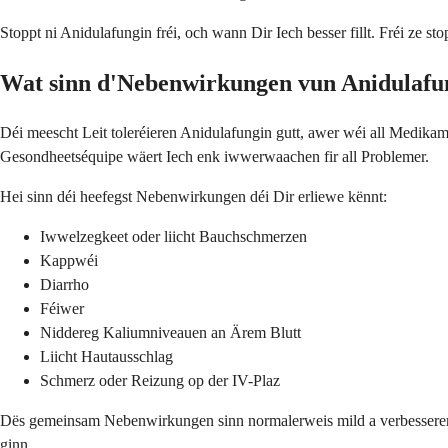
Stoppt ni Anidulafungin fréi, och wann Dir Iech besser fillt. Fréi ze 
Wat sinn d'Nebenwirkungen vun Anidulafu
Déi meescht Leit toleréieren Anidulafungin gutt, awer wéi all Medika
Gesondheetséquipe wäert Iech enk iwwerwaachen fir all Problemer.
Hei sinn déi heefegst Nebenwirkungen déi Dir erliewe kënnt:
Iwwelzegkeet oder liicht Bauchschmerzen
Kappwéi
Diarrho
Féiwer
Niddereg Kaliumniveauen an Ärem Blutt
Liicht Hautausschlag
Schmerz oder Reizung op der IV-Plaz
Dës gemeinsam Nebenwirkungen sinn normalerweis mild a verbesseren
ginn.