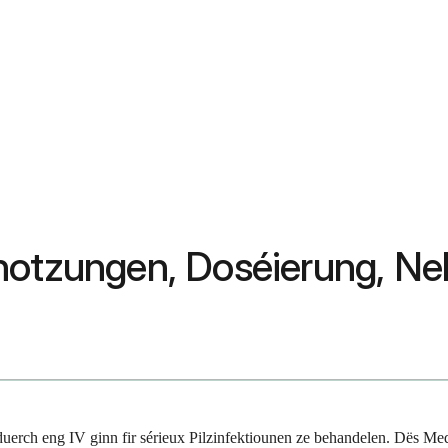
enotzungen, Doséierung, N
uerch eng IV ginn fir sérieux Pilzinfektiounen ze behandelen. Dës Me