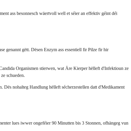
t ass besonnesch wäertvoll well et séier an effektiv géint déi
 genannt gëtt. Dësen Enzym ass essentiell fir Pilze fir hir
Candida Organismen stierwen, wat Äre Kierper hëlleft d'Infektioun ze
n ze schueden.
hen. Dës nohalteg Handlung hëlleft sécherzestellen datt d'Medikament
enter lues iwwer ongeféier 90 Minutten bis 3 Stonnen, ofhängeg vun