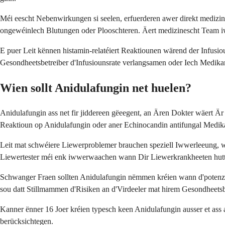
Méi eescht Nebenwirkungen si seelen, erfuerderen awer direkt medizi
ongewéinlech Blutungen oder Plooschteren. Äert medizinescht Team iw
E puer Leit kënnen histamin-relatéiert Reaktiounen wärend der Infusi
Gesondheetsbetreiber d'Infusiounsrate verlangsamen oder Iech Medik
Wien sollt Anidulafungin net huelen?
Anidulafungin ass net fir jiddereen gëeegent, an Ären Dokter wäert Är
Reaktioun op Anidulafungin oder aner Echinocandin antifungal Medik
Leit mat schwéiere Liewerproblemer brauchen speziell Iwwerleeung, w
Liewertester méi enk iwwerwaachen wann Dir Liewerkrankheeten hutt
Schwanger Fraen sollten Anidulafungin nëmmen kréien wann d'potenzi
sou datt Stillmammen d'Risiken an d'Virdeeler mat hirem Gesondheetsb
Kanner ënner 16 Joer kréien typesch keen Anidulafungin ausser et ass abs
berücksichtegen.