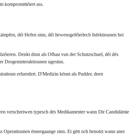
m kompromittéiert ass.
ämpfen, déi Hefen sinn, déi liewensgeféierlech Infektiounen bei
lizéieren. Denkt drun als Ofbau vun der Schutzschuel, déi dës
er Drogeninteraktiounen ugesinn.
ratioun erfuerdert. D'Medizin kënnt als Pudder, deen
kteren verschreiwen typesch dës Medikamenter wann Dir Candidämie
ss Operatiounen ënnergaange sinn. Et gëtt och benotzt wann aner