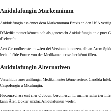
Anidulafungin Markennimm
Anidulafungin ass ënner dem Markennumm Eraxis an den USA verfügb
D'Medikamenter kënnen och als generescht Anidulafungin an e puer Ges
d'selwecht.
Äert Gesondheetsteam wäert déi Versioun benotzen, déi an Ärem Spidol
Iech a béide Forme vun der Medikamenter sécher kënnt fillen.
Anidulafungin Alternativen
Verschidde aner antifungal Medikamenter kënne sérieux Candida Infek
Caspofungin a Micafungin.
Fluconazol ass eng aner Optioun, besonnesch fir manner schwéier Infe
kann Ären Dokter amplaz Anidulafungin wielen.