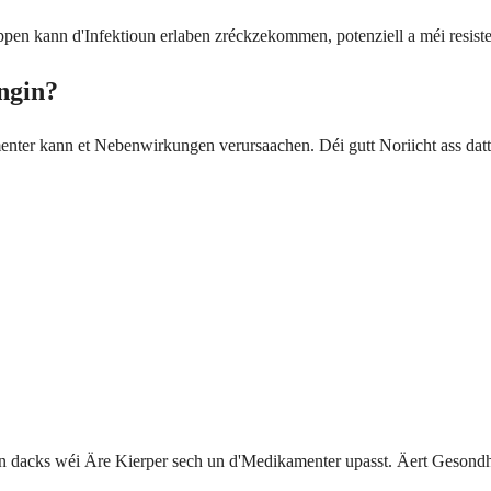
stoppen kann d'Infektioun erlaben zréckzekommen, potenziell a méi resis
ngin?
menter kann et Nebenwirkungen verursaachen. Déi gutt Noriicht ass dat
 dacks wéi Äre Kierper sech un d'Medikamenter upasst. Äert Gesondh