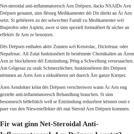
Net-steroidal anti-inflammatoresch Aen Drëpsen, dacks NSAIDs Aen
Drëpsen genannt, sinn flësseg Medikamenter déi Dir direkt an Är Aen
setzt. Si gehéieren zu der selwechter Famill vu Medikamenter wéi
Ibuprofen oder Aspirin, awer si sinn speziell formuléiert fir sécher an
effektiv fir Aen ze benotzen.
Dës Drëpsen enthalen aktiv Zutaten wéi Ketorolac, Diclofenac oder
Nepafenac. All Zutat funktionéiert fir bestëmmte Chemikalien an Ärem
Aen ze blockéieren déi Entzündung, Péng a Schwellung verursaachen.
Am Géigesaz zu orale Schmerzliichter, funktionéieren dës Drëpsen
nëmmen an Ären Aen a zirkuléieren net duerch Äre ganze Kierper.
Ären Aendokter kéint dës Drëpsen verschreiwen wann Är Aen eng
gezielte anti-inflammatoresch Behandlung brauchen. Si sinn
besonnesch hëllefräich well se Entzündung reduzéiere kënnen ouni e
puer vun den Nieweneffekter déi mat Steroid Aen Drëpsen kommen.
Fir wat ginn Net-Steroidal Anti-