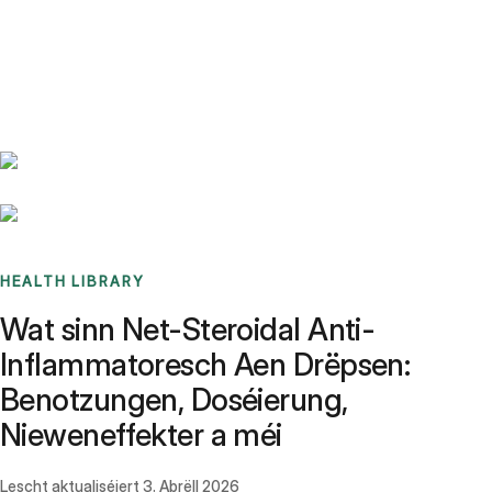
Benchmarks
Stories
FAQ
Sign up / Log in
HEALTH LIBRARY
Wat sinn Net-Steroidal Anti-
Inflammatoresch Aen Drëpsen:
Benotzungen, Doséierung,
Nieweneffekter a méi
Lescht aktualiséiert
3. Abrëll 2026