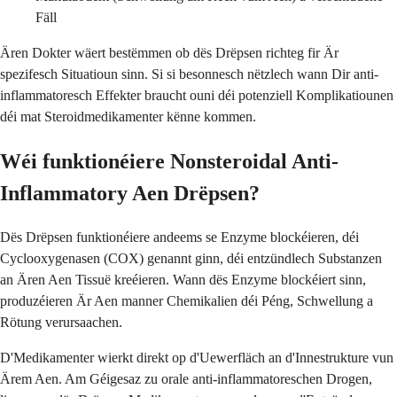
Fäll
Ären Dokter wäert bestëmmen ob dës Drëpsen richteg fir Är
spezifesch Situatioun sinn. Si si besonnesch nëtzlech wann Dir anti-
inflammatoresch Effekter braucht ouni déi potenziell Komplikatiounen
déi mat Steroidmedikamenter kënne kommen.
Wéi funktionéiere Nonsteroidal Anti-
Inflammatory Aen Drëpsen?
Dës Drëpsen funktionéiere andeems se Enzyme blockéieren, déi
Cyclooxygenasen (COX) genannt ginn, déi entzündlech Substanzen
an Ären Aen Tissuë kreéieren. Wann dës Enzyme blockéiert sinn,
produzéieren Är Aen manner Chemikalien déi Péng, Schwellung a
Rötung verursaachen.
D'Medikamenter wierkt direkt op d'Uewerfläch an d'Innestrukture vun
Ärem Aen. Am Géigesaz zu orale anti-inflammatoreschen Drogen,