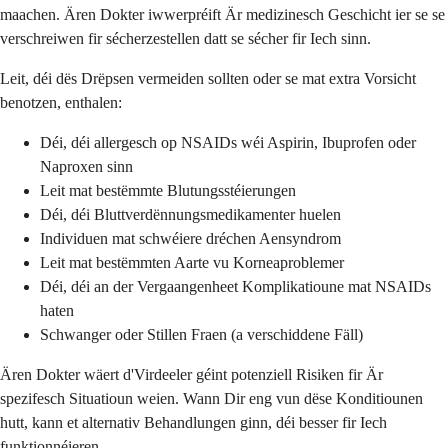
maachen. Ären Dokter iwwerpréift Är medizinesch Geschicht ier se se
verschreiwen fir sécherzestellen datt se sécher fir Iech sinn.
Leit, déi dës Drëpsen vermeiden sollten oder se mat extra Vorsicht
benotzen, enthalen:
Déi, déi allergesch op NSAIDs wéi Aspirin, Ibuprofen oder
Naproxen sinn
Leit mat bestëmmte Blutungsstéierungen
Déi, déi Bluttverdënnungsmedikamenter huelen
Individuen mat schwéiere dréchen Aensyndrom
Leit mat bestëmmten Aarte vu Korneaproblemer
Déi, déi an der Vergaangenheet Komplikatioune mat NSAIDs
haten
Schwanger oder Stillen Fraen (a verschiddene Fäll)
Ären Dokter wäert d'Virdeeler géint potenziell Risiken fir Är
spezifesch Situatioun weien. Wann Dir eng vun dëse Konditiounen
hutt, kann et alternativ Behandlungen ginn, déi besser fir Iech
funktionnéieren.