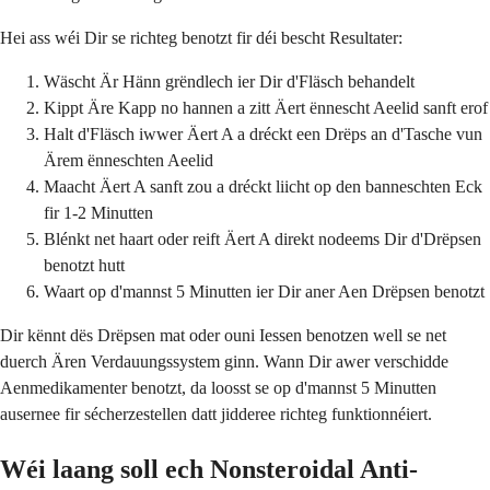
Hei ass wéi Dir se richteg benotzt fir déi bescht Resultater:
Wäscht Är Hänn grëndlech ier Dir d'Fläsch behandelt
Kippt Äre Kapp no hannen a zitt Äert ënnescht Aeelid sanft erof
Halt d'Fläsch iwwer Äert A a dréckt een Drëps an d'Tasche vun
Ärem ënneschten Aeelid
Maacht Äert A sanft zou a dréckt liicht op den banneschten Eck
fir 1-2 Minutten
Blénkt net haart oder reift Äert A direkt nodeems Dir d'Drëpsen
benotzt hutt
Waart op d'mannst 5 Minutten ier Dir aner Aen Drëpsen benotzt
Dir kënnt dës Drëpsen mat oder ouni Iessen benotzen well se net
duerch Ären Verdauungssystem ginn. Wann Dir awer verschidde
Aenmedikamenter benotzt, da loosst se op d'mannst 5 Minutten
ausernee fir sécherzestellen datt jidderee richteg funktionnéiert.
Wéi laang soll ech Nonsteroidal Anti-