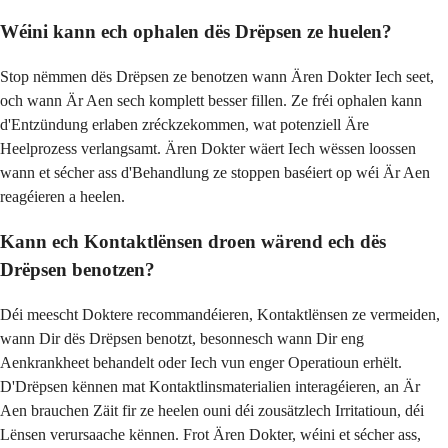
Wéini kann ech ophalen dës Drëpsen ze huelen?
Stop nëmmen dës Drëpsen ze benotzen wann Ären Dokter Iech seet,
och wann Är Aen sech komplett besser fillen. Ze fréi ophalen kann
d'Entzündung erlaben zréckzekommen, wat potenziell Äre
Heelprozess verlangsamt. Ären Dokter wäert Iech wëssen loossen
wann et sécher ass d'Behandlung ze stoppen baséiert op wéi Är Aen
reagéieren a heelen.
Kann ech Kontaktlënsen droen wärend ech dës
Drëpsen benotzen?
Déi meescht Doktere recommandéieren, Kontaktlënsen ze vermeiden,
wann Dir dës Drëpsen benotzt, besonnesch wann Dir eng
Aenkrankheet behandelt oder Iech vun enger Operatioun erhëlt.
D'Drëpsen kënnen mat Kontaktlinsmaterialien interagéieren, an Är
Aen brauchen Zäit fir ze heelen ouni déi zousätzlech Irritatioun, déi
Lënsen verursaache kënnen. Frot Ären Dokter, wéini et sécher ass,