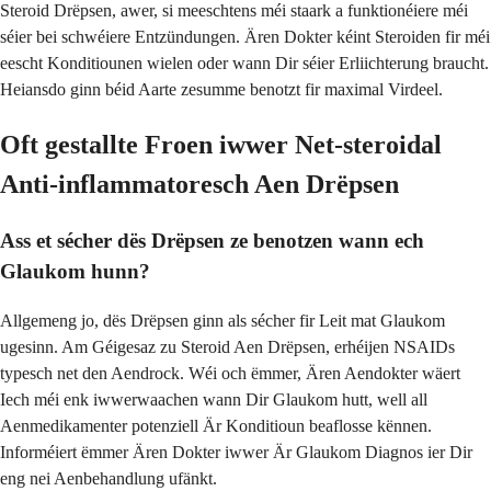
Steroid Drëpsen, awer, si meeschtens méi staark a funktionéiere méi
séier bei schwéiere Entzündungen. Ären Dokter kéint Steroiden fir méi
eescht Konditiounen wielen oder wann Dir séier Erliichterung braucht.
Heiansdo ginn béid Aarte zesumme benotzt fir maximal Virdeel.
Oft gestallte Froen iwwer Net-steroidal
Anti-inflammatoresch Aen Drëpsen
Ass et sécher dës Drëpsen ze benotzen wann ech
Glaukom hunn?
Allgemeng jo, dës Drëpsen ginn als sécher fir Leit mat Glaukom
ugesinn. Am Géigesaz zu Steroid Aen Drëpsen, erhéijen NSAIDs
typesch net den Aendrock. Wéi och ëmmer, Ären Aendokter wäert
Iech méi enk iwwerwaachen wann Dir Glaukom hutt, well all
Aenmedikamenter potenziell Är Konditioun beaflosse kënnen.
Informéiert ëmmer Ären Dokter iwwer Är Glaukom Diagnos ier Dir
eng nei Aenbehandlung ufänkt.