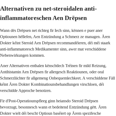
Alternativen zu net-steroidalen anti-
inflammatoreschen Aen Drëpsen
Wann dës Drëpsen net richteg fir Iech sinn, kënnen e puer aner
Optiounen hëllefen, Aen Entzündung a Schmerz ze managen. Ären
Dokter kéint Steroid Aen Drëpsen recommandéieren, déi méi staark
anti-inflammatoresch Medikamenter sinn, awer mat verschiddene
Nebenwirkungen kommen.
Aner Alternativen enthalen kënschtlech Tréinen fir mild Reizung,
Antihistamin Aen Drëpsen fir allergesch Reaktiounen, oder oral
Schmerzliichter fir allgemeng Onbequemlechkeet. A verschiddene Fäll
kéint Ären Dokter Kombinatiounsbehandlungen virschloen, déi
verschidde Approche benotzen.
Fir d'Post-Operatiounspfleeg ginn heiansdo Steroid Drëpsen
bevorzugt, besonnesch wann et bedeitend Entzündung gëtt. Ären
Dokter wielt déi bescht Optioun baséiert op Ärem spezifesche