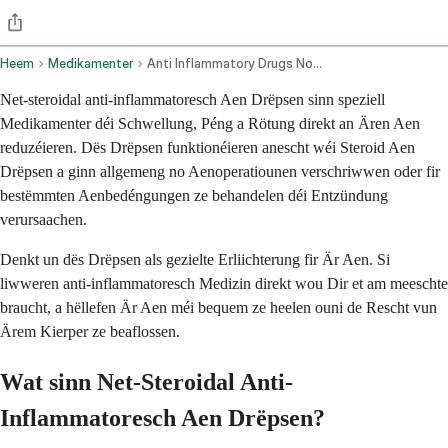
Heem
Medikamenter
Anti Inflammatory Drugs Nonsteroidal Ophthalmic Route
Net-steroidal anti-inflammatoresch Aen Drëpsen sinn speziell
Medikamenter déi Schwellung, Péng a Rötung direkt an Ären Aen
reduzéieren. Dës Drëpsen funktionéieren anescht wéi Steroid Aen
Drëpsen a ginn allgemeng no Aenoperatiounen verschriwwen oder fir
bestëmmten Aenbedéngungen ze behandelen déi Entzündung
verursaachen.
Denkt un dës Drëpsen als gezielte Erliichterung fir Är Aen. Si
liwweren anti-inflammatoresch Medizin direkt wou Dir et am meeschte
braucht, a hëllefen Är Aen méi bequem ze heelen ouni de Rescht vun
Ärem Kierper ze beaflossen.
Wat sinn Net-Steroidal Anti-
Inflammatoresch Aen Drëpsen?