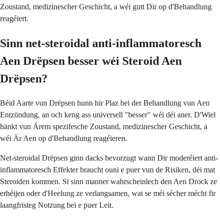
Zoustand, medizinescher Geschicht, a wéi gutt Dir op d'Behandlung
reagéiert.
Sinn net-steroidal anti-inflammatoresch
Aen Drëpsen besser wéi Steroid Aen
Drëpsen?
Béid Aarte vun Drëpsen hunn hir Plaz bei der Behandlung vun Aen
Entzündung, an och keng ass universell "besser" wéi déi aner. D'Wiel
hänkt vun Ärem spezifesche Zoustand, medizinescher Geschicht, a
wéi Är Aen op d'Behandlung reagéieren.
Net-steroidal Drëpsen ginn dacks bevorzugt wann Dir moderéiert anti-
inflammatoresch Effekter braucht ouni e puer vun de Risiken, déi mat
Steroiden kommen. Si sinn manner wahrscheinlech den Aen Drock ze
erhéijen oder d'Heelung ze verlangsamen, wat se méi sécher mécht fir
laangfristeg Notzung bei e puer Leit.