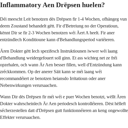
Inflammatory Aen Drëpsen huelen?
Déi meescht Leit benotzen dës Drëpsen fir 1-4 Wochen, ofhängeg vun
deem Zoustand behandelt gëtt. Fir d'Betreiung no der Operatioun,
kënnt Dir se fir 2-3 Wochen benotzen wéi Äert A heelt. Fir aner
entzündlech Konditioune kann d'Behandlungsperiod variéieren.
Ären Dokter gëtt Iech spezifesch Instruktiounen iwwer wéi laang
d'Behandlung weidergefouert soll ginn. Et ass wichteg net ze fréi
opzehalen, och wann Är Aen besser fillen, well d'Entzündung kann
zréckkommen. Op der anerer Säit kann se méi laang wéi
recommandéiert ze benotzen heiansdo Irritatioun oder aner
Nebenwirkungen verursaachen.
Wann Dir dës Drëpsen fir méi wéi e puer Wochen benotzt, wëllt Ären
Dokter wahrscheinlech Är Aen periodesch kontrolléieren. Dëst hëlleft
sécherzestellen datt d'Drëpsen gutt funktionnéieren an keng ongewollte
Effekter verursaachen.