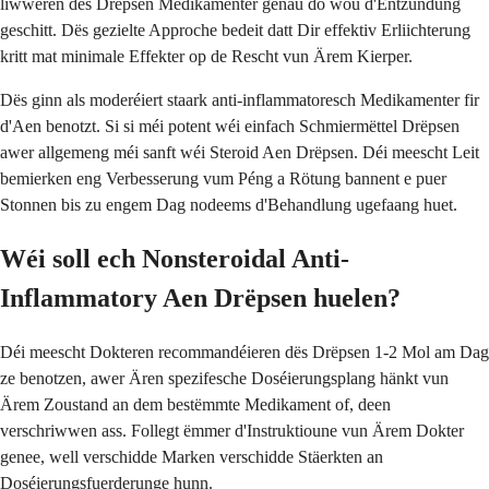
liwweren dës Drëpsen Medikamenter genau do wou d'Entzündung
geschitt. Dës gezielte Approche bedeit datt Dir effektiv Erliichterung
kritt mat minimale Effekter op de Rescht vun Ärem Kierper.
Dës ginn als moderéiert staark anti-inflammatoresch Medikamenter fir
d'Aen benotzt. Si si méi potent wéi einfach Schmiermëttel Drëpsen
awer allgemeng méi sanft wéi Steroid Aen Drëpsen. Déi meescht Leit
bemierken eng Verbesserung vum Péng a Rötung bannent e puer
Stonnen bis zu engem Dag nodeems d'Behandlung ugefaang huet.
Wéi soll ech Nonsteroidal Anti-
Inflammatory Aen Drëpsen huelen?
Déi meescht Dokteren recommandéieren dës Drëpsen 1-2 Mol am Dag
ze benotzen, awer Ären spezifesche Doséierungsplang hänkt vun
Ärem Zoustand an dem bestëmmte Medikament of, deen
verschriwwen ass. Follegt ëmmer d'Instruktioune vun Ärem Dokter
genee, well verschidde Marken verschidde Stäerkten an
Doséierungsfuerderunge hunn.