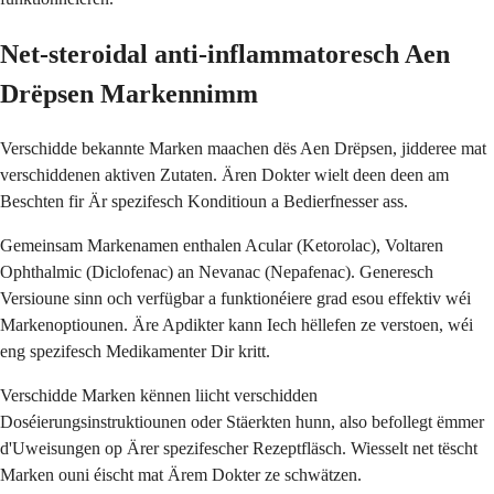
Net-steroidal anti-inflammatoresch Aen
Drëpsen Markennimm
Verschidde bekannte Marken maachen dës Aen Drëpsen, jidderee mat
verschiddenen aktiven Zutaten. Ären Dokter wielt deen deen am
Beschten fir Är spezifesch Konditioun a Bedierfnesser ass.
Gemeinsam Markenamen enthalen Acular (Ketorolac), Voltaren
Ophthalmic (Diclofenac) an Nevanac (Nepafenac). Generesch
Versioune sinn och verfügbar a funktionéiere grad esou effektiv wéi
Markenoptiounen. Äre Apdikter kann Iech hëllefen ze verstoen, wéi
eng spezifesch Medikamenter Dir kritt.
Verschidde Marken kënnen liicht verschidden
Doséierungsinstruktiounen oder Stäerkten hunn, also befollegt ëmmer
d'Uweisungen op Ärer spezifescher Rezeptfläsch. Wiesselt net tëscht
Marken ouni éischt mat Ärem Dokter ze schwätzen.