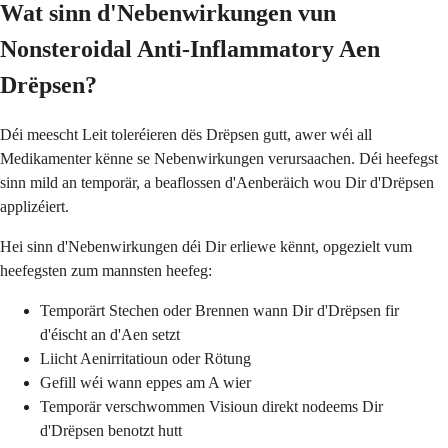
Wat sinn d'Nebenwirkungen vun
Nonsteroidal Anti-Inflammatory Aen
Drëpsen?
Déi meescht Leit toleréieren dës Drëpsen gutt, awer wéi all
Medikamenter kënne se Nebenwirkungen verursaachen. Déi heefegst
sinn mild an temporär, a beaflossen d'Aenberäich wou Dir d'Drëpsen
applizéiert.
Hei sinn d'Nebenwirkungen déi Dir erliewe kënnt, opgezielt vum
heefegsten zum mannsten heefeg:
Temporärt Stechen oder Brennen wann Dir d'Drëpsen fir
d'éischt an d'Aen setzt
Liicht Aenirritatioun oder Rötung
Gefill wéi wann eppes am A wier
Temporär verschwommen Visioun direkt nodeems Dir
d'Drëpsen benotzt hutt