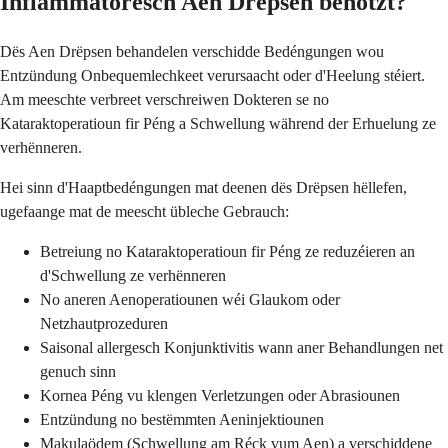
Inflammatoresch Aen Drëpsen benotzt?
Dës Aen Drëpsen behandelen verschidde Bedéngungen wou
Entzündung Onbequemlechkeet verursaacht oder d'Heelung stéiert.
Am meeschte verbreet verschreiwen Dokteren se no
Kataraktoperatioun fir Péng a Schwellung während der Erhuelung ze
verhënneren.
Hei sinn d'Haaptbedéngungen mat deenen dës Drëpsen hëllefen,
ugefaange mat de meescht übleche Gebrauch:
Betreiung no Kataraktoperatioun fir Péng ze reduzéieren an
d'Schwellung ze verhënneren
No aneren Aenoperatiounen wéi Glaukom oder
Netzhautprozeduren
Saisonal allergesch Konjunktivitis wann aner Behandlungen net
genuch sinn
Kornea Péng vu klengen Verletzungen oder Abrasiounen
Entzündung no bestëmmten Aeninjektiounen
Makulaödem (Schwellung am Réck vum Aen) a verschiddene