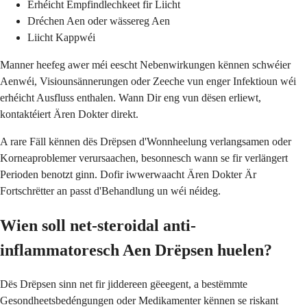
Erhéicht Empfindlechkeet fir Liicht
Dréchen Aen oder wässereg Aen
Liicht Kappwéi
Manner heefeg awer méi eescht Nebenwirkungen kënnen schwéier
Aenwéi, Visiounsännerungen oder Zeeche vun enger Infektioun wéi
erhéicht Ausfluss enthalen. Wann Dir eng vun dësen erliewt,
kontaktéiert Ären Dokter direkt.
A rare Fäll kënnen dës Drëpsen d'Wonnheelung verlangsamen oder
Korneaproblemer verursaachen, besonnesch wann se fir verlängert
Perioden benotzt ginn. Dofir iwwerwaacht Ären Dokter Är
Fortschrëtter an passt d'Behandlung un wéi néideg.
Wien soll net-steroidal anti-
inflammatoresch Aen Drëpsen huelen?
Dës Drëpsen sinn net fir jiddereen gëeegent, a bestëmmte
Gesondheetsbedéngungen oder Medikamenter kënnen se riskant