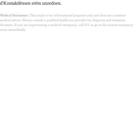
d'Kontaktlënsen erëm unzedoen.
Medical Disclaimer:
This article is for informational purposes only and does not constitute
medical advice. Always consult a qualified healthcare provider for diagnosis and treatment
decisions. If you are experiencing a medical emergency, call 911 or go to the nearest emergency
room immediately.