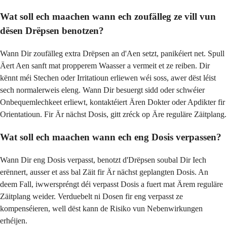
Wat soll ech maachen wann ech zoufälleg ze vill vun
dësen Drëpsen benotzen?
Wann Dir zoufälleg extra Drëpsen an d'Aen setzt, panikéiert net. Spull
Äert Aen sanft mat propperem Waasser a vermeit et ze reiben. Dir
kënnt méi Stechen oder Irritatioun erliewen wéi soss, awer dëst léist
sech normalerweis eleng. Wann Dir besuergt sidd oder schwéier
Onbequemlechkeet erliewt, kontaktéiert Ären Dokter oder Apdikter fir
Orientatioun. Fir Är nächst Dosis, gitt zréck op Äre reguläre Zäitplang.
Wat soll ech maachen wann ech eng Dosis verpassen?
Wann Dir eng Dosis verpasst, benotzt d'Drëpsen soubal Dir Iech
erënnert, ausser et ass bal Zäit fir Är nächst geplangten Dosis. An
deem Fall, iwwerspréngt déi verpasst Dosis a fuert mat Ärem reguläre
Zäitplang weider. Verduebelt ni Dosen fir eng verpasst ze
kompenséieren, well dëst kann de Risiko vun Nebenwirkungen
erhéijen.