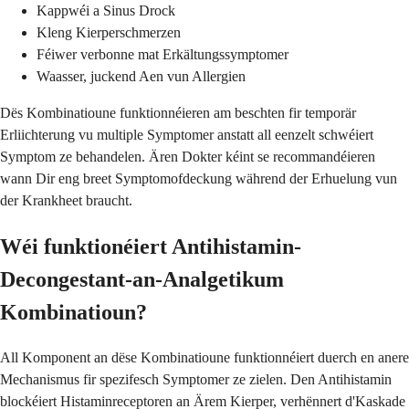
Kappwéi a Sinus Drock
Kleng Kierperschmerzen
Féiwer verbonne mat Erkältungssymptomer
Waasser, juckend Aen vun Allergien
Dës Kombinatioune funktionnéieren am beschten fir temporär
Erliichterung vu multiple Symptomer anstatt all eenzelt schwéiert
Symptom ze behandelen. Ären Dokter kéint se recommandéieren
wann Dir eng breet Symptomofdeckung während der Erhuelung vun
der Krankheet braucht.
Wéi funktionéiert Antihistamin-
Decongestant-an-Analgetikum
Kombinatioun?
All Komponent an dëse Kombinatioune funktionnéiert duerch en anere
Mechanismus fir spezifesch Symptomer ze zielen. Den Antihistamin
blockéiert Histaminreceptoren an Ärem Kierper, verhënnert d'Kaskade