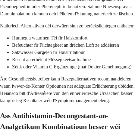
Pseudoephedrin oder Phenylephrin benotzen. Salinne Nuesensprays a
Dampinhalatioun kënnen och hëllefen d'Stauung natierlech ze läschen.
Natierlech Alternativen déi derwäert sinn ze berécksiichtegen enthalen:
Hunneg a waarmen Téi fir Halskomfort
Befeuchter fir Fiichtegkeet an dréchen Loft ze addéieren
Salzwasser Gargelen fir Halsirritatioun
Rescht an erhéicht Flëssegkeetsaufnahme
Zénk oder Vitamin C Ergänzunge (mat Dokter Genehmegung)
Äre Gesondheetsbetreiber kann Rezeptalternativen recommandéieren
wann iwwer-de-Konter Optiounen net adäquate Erliichterung ubidden.
Heiansdo bitt d'Adresséiere vun den ënnerierdesche Ursaachen besser
laangfristeg Resultater wéi d'Symptommanagement eleng.
Ass Antihistamin-Decongestant-an-
Analgetikum Kombinatioun besser wéi