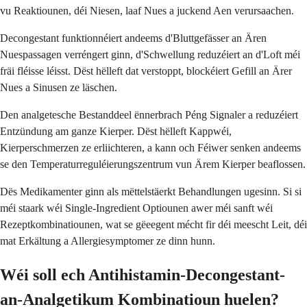
vu Reaktiounen, déi Niesen, laaf Nues a juckend Aen verursaachen.
Decongestant funktionnéiert andeems d'Bluttgefässer an Ären
Nuespassagen verréngert ginn, d'Schwellung reduzéiert an d'Loft méi
fräi fléisse léisst. Dëst hëlleft dat verstoppt, blockéiert Gefill an Ärer
Nues a Sinusen ze läschen.
Den analgetesche Bestanddeel ënnerbrach Péng Signaler a reduzéiert
Entzündung am ganze Kierper. Dëst hëlleft Kappwéi,
Kierperschmerzen ze erliichteren, a kann och Féiwer senken andeems
se den Temperaturreguléierungszentrum vun Ärem Kierper beaflossen.
Dës Medikamenter ginn als mëttelstäerkt Behandlungen ugesinn. Si si
méi staark wéi Single-Ingredient Optiounen awer méi sanft wéi
Rezeptkombinatiounen, wat se gëeegent mécht fir déi meescht Leit, déi
mat Erkältung a Allergiesymptomer ze dinn hunn.
Wéi soll ech Antihistamin-Decongestant-
an-Analgetikum Kombinatioun huelen?