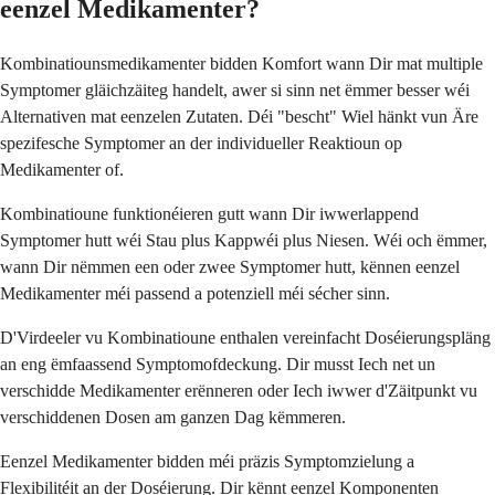
eenzel Medikamenter?
Kombinatiounsmedikamenter bidden Komfort wann Dir mat multiple
Symptomer gläichzäiteg handelt, awer si sinn net ëmmer besser wéi
Alternativen mat eenzelen Zutaten. Déi "bescht" Wiel hänkt vun Äre
spezifesche Symptomer an der individueller Reaktioun op
Medikamenter of.
Kombinatioune funktionéieren gutt wann Dir iwwerlappend
Symptomer hutt wéi Stau plus Kappwéi plus Niesen. Wéi och ëmmer,
wann Dir nëmmen een oder zwee Symptomer hutt, kënnen eenzel
Medikamenter méi passend a potenziell méi sécher sinn.
D'Virdeeler vu Kombinatioune enthalen vereinfacht Doséierungspläng
an eng ëmfaassend Symptomofdeckung. Dir musst Iech net un
verschidde Medikamenter erënneren oder Iech iwwer d'Zäitpunkt vu
verschiddenen Dosen am ganzen Dag këmmeren.
Eenzel Medikamenter bidden méi präzis Symptomzielung a
Flexibilitéit an der Doséierung. Dir kënnt eenzel Komponenten