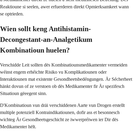
Reaktioune si seelen, awer erfuerderen direkt Opmierksamkeet wann
se optrieden.
Wien sollt keng Antihistamin-
Decongestant-an-Analgetikum
Kombinatioun huelen?
Verschidde Leit sollten dës Kombinatiounsmedikamenter vermeiden
wéinst engem erhéichte Risiko vu Komplikatiounen oder
Interaktiounen mat existente Gesondheetsbedéngungen. Är Sécherheet
hänkt dovun of ze verstoen ob dës Medikamenter fir Är spezifesch
Situatioun gëeegent sinn.
D'Kombinatioun vun dräi verschiddenen Aarte vun Drogen erstellt
multiple potenziell Kontraindikatiounen, dofir ass et besonnesch
wichteg Är Gesondheetsgeschicht ze iwwerpréiwen ier Dir dës
Medikamenter hëlt.