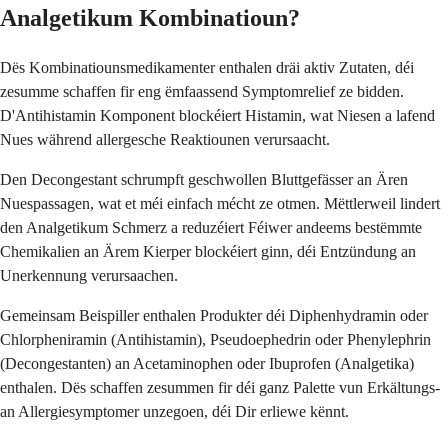
Analgetikum Kombinatioun?
Dës Kombinatiounsmedikamenter enthalen dräi aktiv Zutaten, déi
zesumme schaffen fir eng ëmfaassend Symptomrelief ze bidden.
D'Antihistamin Komponent blockéiert Histamin, wat Niesen a lafend
Nues während allergesche Reaktiounen verursaacht.
Den Decongestant schrumpft geschwollen Bluttgefässer an Ären
Nuespassagen, wat et méi einfach mécht ze otmen. Mëttlerweil lindert
den Analgetikum Schmerz a reduzéiert Féiwer andeems bestëmmte
Chemikalien an Ärem Kierper blockéiert ginn, déi Entzündung an
Unerkennung verursaachen.
Gemeinsam Beispiller enthalen Produkter déi Diphenhydramin oder
Chlorpheniramin (Antihistamin), Pseudoephedrin oder Phenylephrin
(Decongestanten) an Acetaminophen oder Ibuprofen (Analgetika)
enthalen. Dës schaffen zesummen fir déi ganz Palette vun Erkältungs-
an Allergiesymptomer unzegoen, déi Dir erliewe kënnt.