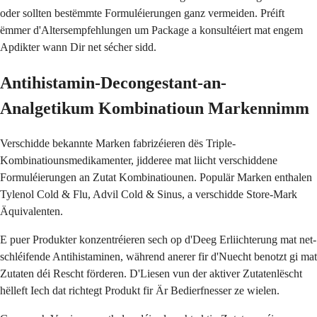
oder sollten bestëmmte Formuléierungen ganz vermeiden. Préift
ëmmer d'Altersempfehlungen um Package a konsultéiert mat engem
Apdikter wann Dir net sécher sidd.
Antihistamin-Decongestant-an-
Analgetikum Kombinatioun Markennimm
Verschidde bekannte Marken fabrizéieren dës Triple-
Kombinatiounsmedikamenter, jidderee mat liicht verschiddene
Formuléierungen an Zutat Kombinatiounen. Populär Marken enthalen
Tylenol Cold & Flu, Advil Cold & Sinus, a verschidde Store-Mark
Äquivalenten.
E puer Produkter konzentréieren sech op d'Deeg Erliichterung mat net-
schléifende Antihistaminen, während anerer fir d'Nuecht benotzt gi mat
Zutaten déi Rescht förderen. D'Liesen vun der aktiver Zutatenlëscht
hëlleft Iech dat richtegt Produkt fir Är Bedierfnesser ze wielen.