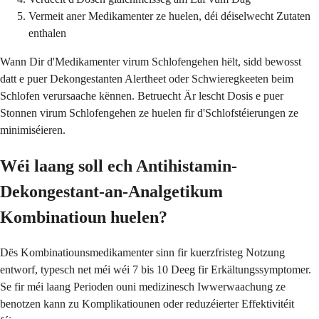
Vermeit aner Medikamenter ze huelen, déi déiselwecht Zutaten
enthalen
Wann Dir d'Medikamenter virum Schlofengehen hëlt, sidd bewosst
datt e puer Dekongestanten Alertheet oder Schwieregkeeten beim
Schlofen verursaache kënnen. Betruecht Är lescht Dosis e puer
Stonnen virum Schlofengehen ze huelen fir d'Schlofstéierungen ze
minimiséieren.
Wéi laang soll ech Antihistamin-
Dekongestant-an-Analgetikum
Kombinatioun huelen?
Dës Kombinatiounsmedikamenter sinn fir kuerzfristeg Notzung
entworf, typesch net méi wéi 7 bis 10 Deeg fir Erkältungssymptomer.
Se fir méi laang Perioden ouni medizinesch Iwwerwaachung ze
benotzen kann zu Komplikatiounen oder reduzéierter Effektivitéit