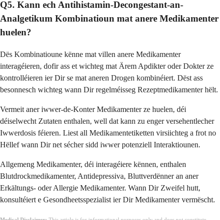
Q5. Kann ech Antihistamin-Decongestant-an-
Analgetikum Kombinatioun mat anere Medikamenter
huelen?
Dës Kombinatioune kënne mat villen anere Medikamenter
interagéieren, dofir ass et wichteg mat Ärem Apdikter oder Dokter ze
kontrolléieren ier Dir se mat aneren Drogen kombinéiert. Dëst ass
besonnesch wichteg wann Dir regelméisseg Rezeptmedikamenter hëlt.
Vermeit aner iwwer-de-Konter Medikamenter ze huelen, déi
déiselwecht Zutaten enthalen, well dat kann zu enger versehentlecher
Iwwerdosis féieren. Liest all Medikamentetiketten virsiichteg a frot no
Hëllef wann Dir net sécher sidd iwwer potenziell Interaktiounen.
Allgemeng Medikamenter, déi interagéiere kënnen, enthalen
Blutdrockmedikamenter, Antidepressiva, Bluttverdënner an aner
Erkältungs- oder Allergie Medikamenter. Wann Dir Zweifel hutt,
konsultéiert e Gesondheetsspezialist ier Dir Medikamenter vermëscht.
Medical Disclaimer:
This article is for informational purposes only and does not constitute