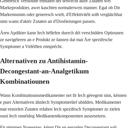
Generesch Versioune enthalen déi selwecht aktiv Zutaten wéi
Markeprodukter, awer kaschten normalerweis manner. Egal ob Dir
Markennumm oder generesch wielt, d'Effektivitéit sollt vergläichbar
sinn wann d'aktiv Zutaten an d'Doséierungen passen.
Ären Apdikter kann Iech hëllefen duerch déi verschidden Optiounen
ze navigéieren an e Produkt ze fannen dat mat Äre spezifesche
Symptomer a Virléiften entsprécht.
Alternativen zu Antihistamin-
Decongestant-an-Analgetikum
Kombinatiounen
Wann Kombinatiounsmedikamenter net fir Iech gëeegent sinn, kënnen
e puer Alternativen ähnlech Symptomrelief ubidden. Medikamenter
mat eenzelen Zutaten erlaben Iech spezifesch Symptomer ze zielen
ouni Iech onnéideg Medikamentkomponenten auszesetzen.
Fir nëmmen Nuesestau, kënnt Dir en eenzelen Decongestant wéi