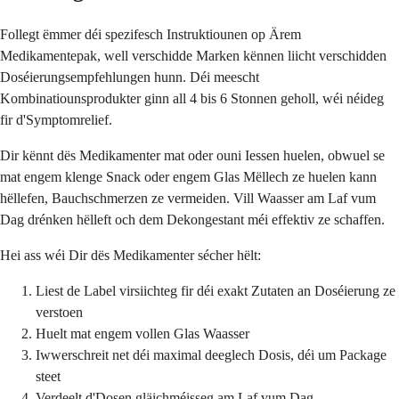
Follegt ëmmer déi spezifesch Instruktiounen op Ärem
Medikamentepak, well verschidde Marken kënnen liicht verschidden
Doséierungsempfehlungen hunn. Déi meescht
Kombinatiounsprodukter ginn all 4 bis 6 Stonnen geholl, wéi néideg
fir d'Symptomrelief.
Dir kënnt dës Medikamenter mat oder ouni Iessen huelen, obwuel se
mat engem klenge Snack oder engem Glas Mëllech ze huelen kann
hëllefen, Bauchschmerzen ze vermeiden. Vill Waasser am Laf vum
Dag drénken hëlleft och dem Dekongestant méi effektiv ze schaffen.
Hei ass wéi Dir dës Medikamenter sécher hëlt:
Liest de Label virsiichteg fir déi exakt Zutaten an Doséierung ze
verstoen
Huelt mat engem vollen Glas Waasser
Iwwerschreit net déi maximal deeglech Dosis, déi um Package
steet
Verdeelt d'Dosen gläichméisseg am Laf vum Dag