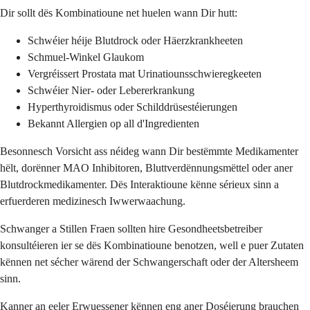
Dir sollt dës Kombinatioune net huelen wann Dir hutt:
Schwéier héije Blutdrock oder Häerzkrankheeten
Schmuel-Winkel Glaukom
Vergréissert Prostata mat Urinatiounsschwieregkeeten
Schwéier Nier- oder Lebererkrankung
Hyperthyroidismus oder Schilddrüsestéierungen
Bekannt Allergien op all d'Ingredienten
Besonnesch Vorsicht ass néideg wann Dir bestëmmte Medikamenter
hëlt, dorënner MAO Inhibitoren, Bluttverdënnungsmëttel oder aner
Blutdrockmedikamenter. Dës Interaktioune kënne sérieux sinn a
erfuerderen medizinesch Iwwerwaachung.
Schwanger a Stillen Fraen sollten hire Gesondheetsbetreiber
konsultéieren ier se dës Kombinatioune benotzen, well e puer Zutaten
kënnen net sécher wärend der Schwangerschaft oder der Altersheem
sinn.
Kanner an eeler Erwuessener kënnen eng aner Doséierung brauchen