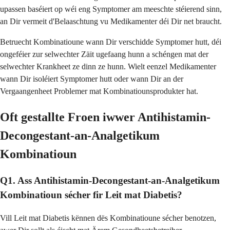
upassen baséiert op wéi eng Symptomer am meeschte stéierend sinn,
an Dir vermeit d'Belaaschtung vu Medikamenter déi Dir net braucht.
Betruecht Kombinatioune wann Dir verschidde Symptomer hutt, déi
ongeféier zur selwechter Zäit ugefaang hunn a schéngen mat der
selwechter Krankheet ze dinn ze hunn. Wielt eenzel Medikamenter
wann Dir isoléiert Symptomer hutt oder wann Dir an der
Vergaangenheet Problemer mat Kombinatiounsprodukter hat.
Oft gestallte Froen iwwer Antihistamin-
Decongestant-an-Analgetikum
Kombinatioun
Q1. Ass Antihistamin-Decongestant-an-Analgetikum
Kombinatioun sécher fir Leit mat Diabetis?
Vill Leit mat Diabetis kënnen dës Kombinatioune sécher benotzen,