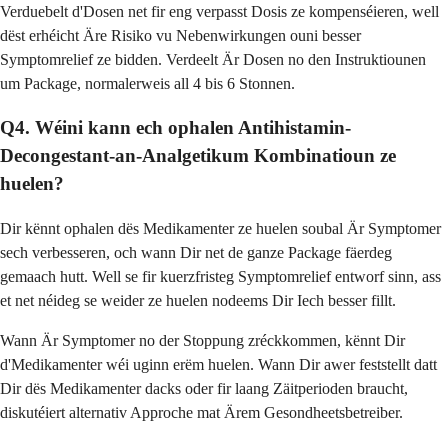
Verduebelt d'Dosen net fir eng verpasst Dosis ze kompenséieren, well
dëst erhéicht Äre Risiko vu Nebenwirkungen ouni besser
Symptomrelief ze bidden. Verdeelt Är Dosen no den Instruktiounen
um Package, normalerweis all 4 bis 6 Stonnen.
Q4. Wéini kann ech ophalen Antihistamin-
Decongestant-an-Analgetikum Kombinatioun ze
huelen?
Dir kënnt ophalen dës Medikamenter ze huelen soubal Är Symptomer
sech verbesseren, och wann Dir net de ganze Package fäerdeg
gemaach hutt. Well se fir kuerzfristeg Symptomrelief entworf sinn, ass
et net néideg se weider ze huelen nodeems Dir Iech besser fillt.
Wann Är Symptomer no der Stoppung zréckkommen, kënnt Dir
d'Medikamenter wéi uginn erëm huelen. Wann Dir awer feststellt datt
Dir dës Medikamenter dacks oder fir laang Zäitperioden braucht,
diskutéiert alternativ Approche mat Ärem Gesondheetsbetreiber.