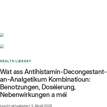
Benchmarks
Stories
FAQ
Sign up / Log in
HEALTH LIBRARY
Wat ass Antihistamin-Decongestant-
an-Analgetikum Kombinatioun:
Benotzungen, Doséierung,
Nebenwirkungen a méi
Lescht aktualiséiert
3. Abrëll 2026