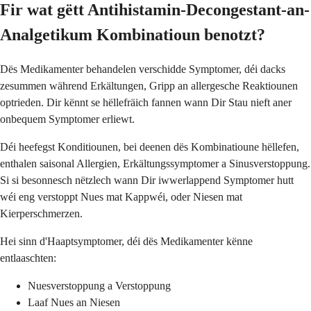
Fir wat gëtt Antihistamin-Decongestant-an-
Analgetikum Kombinatioun benotzt?
Dës Medikamenter behandelen verschidde Symptomer, déi dacks
zesummen während Erkältungen, Gripp an allergesche Reaktiounen
optrieden. Dir kënnt se hëllefräich fannen wann Dir Stau nieft aner
onbequem Symptomer erliewt.
Déi heefegst Konditiounen, bei deenen dës Kombinatioune hëllefen,
enthalen saisonal Allergien, Erkältungssymptomer a Sinusverstoppung.
Si si besonnesch nëtzlech wann Dir iwwerlappend Symptomer hutt
wéi eng verstoppt Nues mat Kappwéi, oder Niesen mat
Kierperschmerzen.
Hei sinn d'Haaptsymptomer, déi dës Medikamenter kënne
entlaaschten:
Nuesverstoppung a Verstoppung
Laaf Nues an Niesen