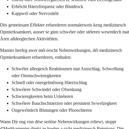
Erhéicht Häerzfrequenz oder Blutdrock
Kappwéi oder Nervositéit
Dës gemeinsam Effekter erfuerderen normalerweis keng medizinesch
Opmierksamkeet, ausser se ginn schwéier oder stéieren wesentlech mat
Ären alldeeglechen Aktivitéiten.
Manner heefeg awer méi eescht Nebenwirkungen, déi medizinesch
Opmierksamkeet erfuerderen, enthalen:
Schwéier allergesch Reaktiounen mat Ausschlag, Schwellung
oder Otemschwieregkeeten
Schnell oder onregelméisseg Häerzschlag
Schwéiere Schwindel oder Ofsenkung
Schwieregkeeten beim Urinéieren
Schwéiere Bauchschmerzen oder persistent Iwwelzegkeet
Ongewéinlech Blutungen oder Plooschteren
Wann Dir eng vun dëse seriöse Nebenwirkungen erliewt, stoppt
d'Medikamenter direkt ze huelen a sicht medizinesch Betreiung. Dës