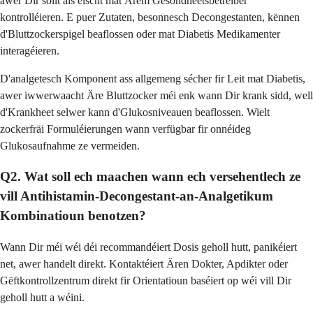
awer Dir sollt als éischt mat Ärem Gesondheetsbetreiber
kontrolléieren. E puer Zutaten, besonnesch Decongestanten, kënnen
d'Bluttzockerspigel beaflossen oder mat Diabetis Medikamenter
interagéieren.
D'analgetesch Komponent ass allgemeng sécher fir Leit mat Diabetis,
awer iwwerwaacht Äre Bluttzocker méi enk wann Dir krank sidd, well
d'Krankheet selwer kann d'Glukosniveauen beaflossen. Wielt
zockerfräi Formuléierungen wann verfügbar fir onnéideg
Glukosaufnahme ze vermeiden.
Q2. Wat soll ech maachen wann ech versehentlech ze
vill Antihistamin-Decongestant-an-Analgetikum
Kombinatioun benotzen?
Wann Dir méi wéi déi recommandéiert Dosis geholl hutt, panikéiert
net, awer handelt direkt. Kontaktéiert Ären Dokter, Apdikter oder
Gëftkontrollzentrum direkt fir Orientatioun baséiert op wéi vill Dir
geholl hutt a wéini.