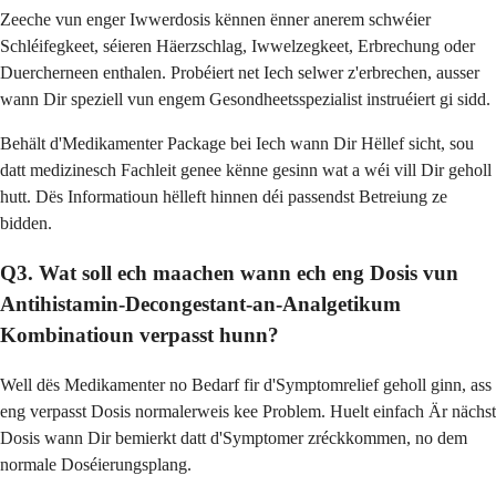
Zeeche vun enger Iwwerdosis kënnen ënner anerem schwéier
Schléifegkeet, séieren Häerzschlag, Iwwelzegkeet, Erbrechung oder
Duercherneen enthalen. Probéiert net Iech selwer z'erbrechen, ausser
wann Dir speziell vun engem Gesondheetsspezialist instruéiert gi sidd.
Behält d'Medikamenter Package bei Iech wann Dir Hëllef sicht, sou
datt medizinesch Fachleit genee kënne gesinn wat a wéi vill Dir geholl
hutt. Dës Informatioun hëlleft hinnen déi passendst Betreiung ze
bidden.
Q3. Wat soll ech maachen wann ech eng Dosis vun
Antihistamin-Decongestant-an-Analgetikum
Kombinatioun verpasst hunn?
Well dës Medikamenter no Bedarf fir d'Symptomrelief geholl ginn, ass
eng verpasst Dosis normalerweis kee Problem. Huelt einfach Är nächst
Dosis wann Dir bemierkt datt d'Symptomer zréckkommen, no dem
normale Doséierungsplang.