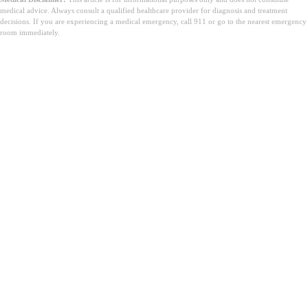
medical advice. Always consult a qualified healthcare provider for diagnosis and treatment
decisions. If you are experiencing a medical emergency, call 911 or go to the nearest emergency
room immediately.