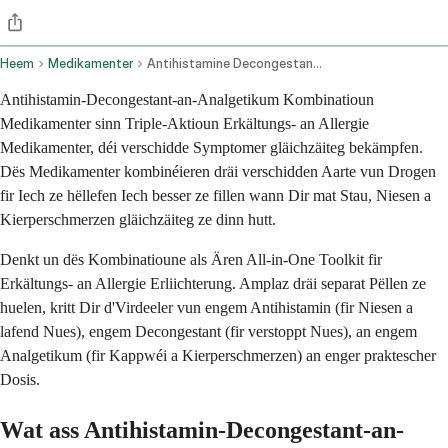
Heem
Medikamenter
Antihistamine Decongestant And Analgesic Combination Oral Route
Antihistamin-Decongestant-an-Analgetikum Kombinatioun
Medikamenter sinn Triple-Aktioun Erkältungs- an Allergie
Medikamenter, déi verschidde Symptomer gläichzäiteg bekämpfen.
Dës Medikamenter kombinéieren dräi verschidden Aarte vun Drogen
fir Iech ze hëllefen Iech besser ze fillen wann Dir mat Stau, Niesen a
Kierperschmerzen gläichzäiteg ze dinn hutt.
Denkt un dës Kombinatioune als Ären All-in-One Toolkit fir
Erkältungs- an Allergie Erliichterung. Amplaz dräi separat Pëllen ze
huelen, kritt Dir d'Virdeeler vun engem Antihistamin (fir Niesen a
lafend Nues), engem Decongestant (fir verstoppt Nues), an engem
Analgetikum (fir Kappwéi a Kierperschmerzen) an enger praktescher
Dosis.
Wat ass Antihistamin-Decongestant-an-