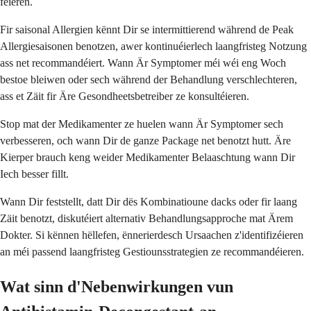
féieren.
Fir saisonal Allergien kënnt Dir se intermittierend während de Peak
Allergiesaisonen benotzen, awer kontinuéierlech laangfristeg Notzung
ass net recommandéiert. Wann Är Symptomer méi wéi eng Woch
bestoe bleiwen oder sech während der Behandlung verschlechteren,
ass et Zäit fir Äre Gesondheetsbetreiber ze konsultéieren.
Stop mat der Medikamenter ze huelen wann Är Symptomer sech
verbesseren, och wann Dir de ganze Package net benotzt hutt. Äre
Kierper brauch keng weider Medikamenter Belaaschtung wann Dir
Iech besser fillt.
Wann Dir feststellt, datt Dir dës Kombinatioune dacks oder fir laang
Zäit benotzt, diskutéiert alternativ Behandlungsapproche mat Ärem
Dokter. Si kënnen hëllefen, ënnerierdesch Ursaachen z'identifizéieren
an méi passend laangfristeg Gestiounsstrategien ze recommandéieren.
Wat sinn d'Nebenwirkungen vun