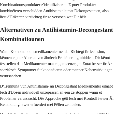
Kombinatiounsprodukter z'identifizéieren. E puer Produkter
kombinéieren verschidden Antihistaminle mat Dekongestanten, also
liest d'Etiketten virsiichteg fir ze verstoen wat Dir hëlt.
Alternativen zu Antihistamin-Decongestant
Kombinatiounen
Wann Kombinatiounsmedikamenter net dat Richtegt fir Iech sinn,
kënnen e puer Alternativen ähnlech Erliichterung ubidden. Dir kënnt
feststellen datt Medikamenter mat engem eenzegen Zutat besser fir Är
spezifesch Symptomer funktionnéieren oder manner Nebenwirkungen
verursaachen.
D'Trennung vun Antihistamin- an Decongestant Medikamenter erlaabt
Iech d'Dosen individuell unzepassen an een ze stoppen wann et
Problemer verursaacht. Dës Approche gëtt Iech méi Kontroll iwwer Är
Behandlung, awer erfuerdert méi Pëllen ze huelen.