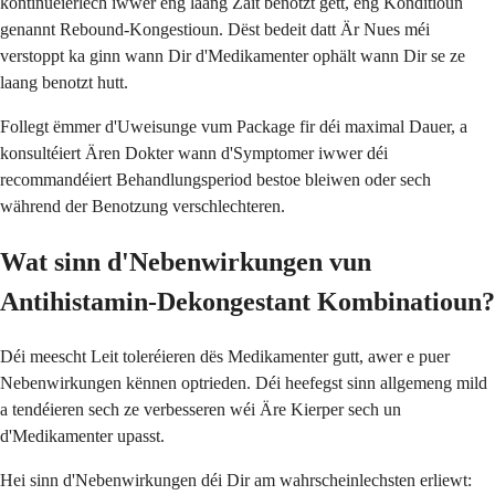
kontinuéierlech iwwer eng laang Zäit benotzt gëtt, eng Konditioun
genannt Rebound-Kongestioun. Dëst bedeit datt Är Nues méi
verstoppt ka ginn wann Dir d'Medikamenter ophält wann Dir se ze
laang benotzt hutt.
Follegt ëmmer d'Uweisunge vum Package fir déi maximal Dauer, a
konsultéiert Ären Dokter wann d'Symptomer iwwer déi
recommandéiert Behandlungsperiod bestoe bleiwen oder sech
während der Benotzung verschlechteren.
Wat sinn d'Nebenwirkungen vun
Antihistamin-Dekongestant Kombinatioun?
Déi meescht Leit toleréieren dës Medikamenter gutt, awer e puer
Nebenwirkungen kënnen optrieden. Déi heefegst sinn allgemeng mild
a tendéieren sech ze verbesseren wéi Äre Kierper sech un
d'Medikamenter upasst.
Hei sinn d'Nebenwirkungen déi Dir am wahrscheinlechsten erliewt: