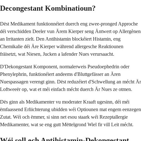
Decongestant Kombinatioun?
Dëst Medikament funktionnéiert duerch eng zwee-pronged Approche
déi verschidden Deeler vun Ärem Kierper seng Äntwert op Allergènen
an Irritanten zielt. Den Antihistamin blockéiert Histamin, eng
Chemikalie déi Äre Kierper während allergesche Reaktiounen
fräisetzt, wat Niesen, Jucken a lafender Nues verursaacht.
D'Dekongestant Komponent, normalerweis Pseudoephedrin oder
Phenylephrin, funktionéiert andeems d'Bluttgefässer an Ären
Nuespassagen verengt ginn. Dëst reduzéiert d'Schwellung an mécht Är
Loftweeër op, wat et méi einfach mécht duerch Är Nues ze otmen.
Dës ginn als Medikamenter vu moderater Kraaft ugesinn, déi méi
ëmfaassend Erliichterung ubidden wéi Optiounen mat engem eenzegen
Zutat. Wéi och ëmmer, si sinn net esou staark wéi Rezeptallergie
Medikamenter, wat se eng gutt Mëttelgrond Wiel fir vill Leit mécht.
Wéi soll ech Antihistamin-Dekongestant