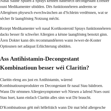
Nasal Saline Spülen a Sprays kënnen natierlech decongestant Effekter
ouni Medikamenter ubidden. Dës funktionnéieren andeems se
Allergènen physesch ewechwäschen an d'Schleim verdënnen, wat se
sécher fir laangfristeg Notzung mécht.
Rezept Medikamenter wéi nasal Kortikosteroid Sprays funktionnéieren
dacks besser fir schwéier Allergien a kënne laangfristeg benotzt ginn.
Ären Dokter kann dës recommandéieren wann iwwer-de-Konter
Optiounen net adäquat Erliichterung ubidden.
Ass Antihistamin-Decongestant
Kombinatioun besser wéi Claritin?
Claritin eleng ass just en Antihistamin, wärend
Kombinatiounsprodukter en Decongestant fir nasal Stau bäidroen.
Wann Dir nëmmen Allergiesymptomer wéi Niesen a lafend Nues ouni
Stau huet, kann einfach Claritin alles sinn wat Dir braucht.
D'Kombinatioun gëtt méi hëllefräich wann Dir mat béid allergesche