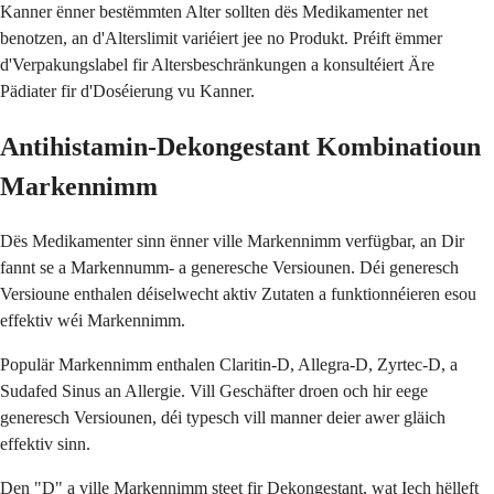
Kanner ënner bestëmmten Alter sollten dës Medikamenter net
benotzen, an d'Alterslimit variéiert jee no Produkt. Préift ëmmer
d'Verpakungslabel fir Altersbeschränkungen a konsultéiert Äre
Pädiater fir d'Doséierung vu Kanner.
Antihistamin-Dekongestant Kombinatioun
Markennimm
Dës Medikamenter sinn ënner ville Markennimm verfügbar, an Dir
fannt se a Markennumm- a generesche Versiounen. Déi generesch
Versioune enthalen déiselwecht aktiv Zutaten a funktionnéieren esou
effektiv wéi Markennimm.
Populär Markennimm enthalen Claritin-D, Allegra-D, Zyrtec-D, a
Sudafed Sinus an Allergie. Vill Geschäfter droen och hir eege
generesch Versiounen, déi typesch vill manner deier awer gläich
effektiv sinn.
Den "D" a ville Markennimm steet fir Dekongestant, wat Iech hëlleft