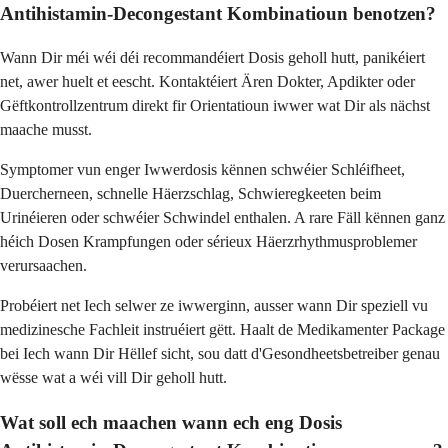
Antihistamin-Decongestant Kombinatioun benotzen?
Wann Dir méi wéi déi recommandéiert Dosis geholl hutt, panikéiert
net, awer huelt et eescht. Kontaktéiert Ären Dokter, Apdikter oder
Gëftkontrollzentrum direkt fir Orientatioun iwwer wat Dir als nächst
maache musst.
Symptomer vun enger Iwwerdosis kënnen schwéier Schléifheet,
Duercherneen, schnelle Häerzschlag, Schwieregkeeten beim
Urinéieren oder schwéier Schwindel enthalen. A rare Fäll kënnen ganz
héich Dosen Krampfungen oder sérieux Häerzrhythmusproblemer
verursaachen.
Probéiert net Iech selwer ze iwwerginn, ausser wann Dir speziell vu
medizinesche Fachleit instruéiert gëtt. Haalt de Medikamenter Package
bei Iech wann Dir Hëllef sicht, sou datt d'Gesondheetsbetreiber genau
wësse wat a wéi vill Dir geholl hutt.
Wat soll ech maachen wann ech eng Dosis