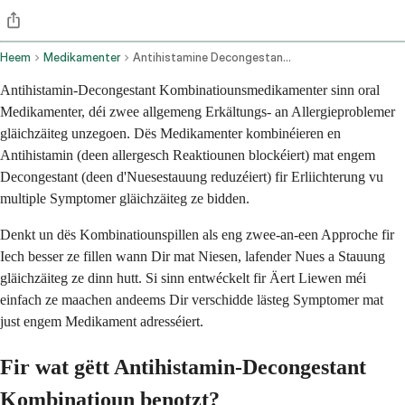
Heem
Medikamenter
Antihistamine Decongestant Combination Oral Route
Antihistamin-Decongestant Kombinatiounsmedikamenter sinn oral
Medikamenter, déi zwee allgemeng Erkältungs- an Allergieproblemer
gläichzäiteg unzegoen. Dës Medikamenter kombinéieren en
Antihistamin (deen allergesch Reaktiounen blockéiert) mat engem
Decongestant (deen d'Nuesestauung reduzéiert) fir Erliichterung vu
multiple Symptomer gläichzäiteg ze bidden.
Denkt un dës Kombinatiounspillen als eng zwee-an-een Approche fir
Iech besser ze fillen wann Dir mat Niesen, lafender Nues a Stauung
gläichzäiteg ze dinn hutt. Si sinn entwéckelt fir Äert Liewen méi
einfach ze maachen andeems Dir verschidde lästeg Symptomer mat
just engem Medikament adresséiert.
Fir wat gëtt Antihistamin-Decongestant
Kombinatioun benotzt?