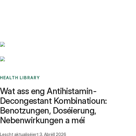
Benchmarks
Stories
FAQ
Sign up / Log in
HEALTH LIBRARY
Wat ass eng Antihistamin-
Decongestant Kombinatioun:
Benotzungen, Doséierung,
Nebenwirkungen a méi
Lescht aktualiséiert
3. Abrëll 2026