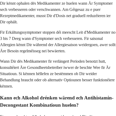
Dir kënnt ophalen dës Medikamenter ze huelen wann Är Symptomer
sech verbesseren oder verschwannen. Am Géigesaz zu e puer
Rezeptmedikamenter, musst Dir d'Dosis net graduell reduzéieren ier
Dir ophält.
Fir Erkältungssymptomer stoppen déi meescht Leit d'Medikamenter no
3 bis 7 Deeg wann d'Symptomer sech verbesseren. Fir saisonal
Allergien kënnt Dir während der Allergiesaison weidergoen, awer sollt
Äre Besoin regelméisseg nei bewäerten.
Wann Dir dës Medikamenter fir verlängert Perioden benotzt hutt,
konsultéiert Äre Gesondheetsbetreiber iwwer de beschte Wee fir Är
Situatioun. Si kënnen hëllefen ze bestëmmen ob Dir weider
Behandlung braucht oder ob alternativ Optiounen besser funktionéiere
kënnen.
Kann ech Alkohol drénken wärend ech Antihistamin-
Decongestant Kombinatioun huelen?