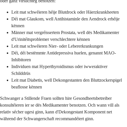
oder ganz virsiichteg benotzen:
Leit mat schwéieren héije Blutdrock oder Häerzkrankheeten
Déi mat Glaukom, well Antihistaminle den Aendrock erhéije
kënnen
Männer mat vergréissertem Prostata, well dës Medikamenter
d'Urinitéitsproblemer verschlechtere kënnen
Leit mat schwéieren Nier- oder Lebererkrankungen
Déi, déi bestëmmte Antidepressiva huelen, genannt MAO-
Inhibitoren
Individuen mat Hyperthyroidismus oder iwweraktiver
Schilddrüs
Leit mat Diabetis, well Dekongestanten den Bluttzockerspigel
beaflosse kënnen
Schwanger a Stillende Fraen sollten hire Gesondheetsbetreiber
konsultéieren ier se dës Medikamenter benotzen. Och wann vill als
relativ sécher ugesi ginn, kann d'Dekongestant Komponent net
während der Schwangerschaft recommandéiert ginn.