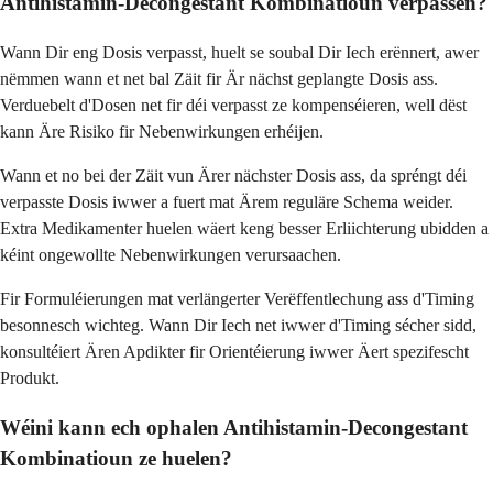
Antihistamin-Decongestant Kombinatioun verpassen?
Wann Dir eng Dosis verpasst, huelt se soubal Dir Iech erënnert, awer
nëmmen wann et net bal Zäit fir Är nächst geplangte Dosis ass.
Verduebelt d'Dosen net fir déi verpasst ze kompenséieren, well dëst
kann Äre Risiko fir Nebenwirkungen erhéijen.
Wann et no bei der Zäit vun Ärer nächster Dosis ass, da spréngt déi
verpasste Dosis iwwer a fuert mat Ärem reguläre Schema weider.
Extra Medikamenter huelen wäert keng besser Erliichterung ubidden a
kéint ongewollte Nebenwirkungen verursaachen.
Fir Formuléierungen mat verlängerter Verëffentlechung ass d'Timing
besonnesch wichteg. Wann Dir Iech net iwwer d'Timing sécher sidd,
konsultéiert Ären Apdikter fir Orientéierung iwwer Äert spezifescht
Produkt.
Wéini kann ech ophalen Antihistamin-Decongestant
Kombinatioun ze huelen?