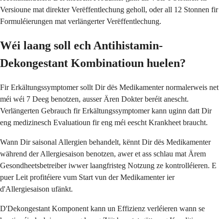
Versioune mat direkter Verëffentlechung geholl, oder all 12 Stonnen fir
Formuléierungen mat verlängerter Verëffentlechung.
Wéi laang soll ech Antihistamin-
Dekongestant Kombinatioun huelen?
Fir Erkältungssymptomer sollt Dir dës Medikamenter normalerweis net
méi wéi 7 Deeg benotzen, ausser Ären Dokter beréit anescht.
Verlängerten Gebrauch fir Erkältungssymptomer kann uginn datt Dir
eng medizinesch Evaluatioun fir eng méi eescht Krankheet braucht.
Wann Dir saisonal Allergien behandelt, kënnt Dir dës Medikamenter
während der Allergiesaison benotzen, awer et ass schlau mat Ärem
Gesondheetsbetreiber iwwer laangfristeg Notzung ze kontrolléieren. E
puer Leit profitéiere vum Start vun der Medikamenter ier
d'Allergiesaison ufänkt.
D'Dekongestant Komponent kann un Effizienz verléieren wann se