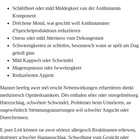
Schléifheet oder mild Middegkeet vun der Antihistamin
Komponent
Dréchene Mond, wat geschitt well Antihistaminer
d'Speichelproduktioun reduzéieren
Onrou oder mild Jitteriness vum Dekongestant
Schwieregkeeten ze schlofen, besonnesch wann se spéit am Dag
geholl ginn
Mild Kappwéi oder Schwindel
Magenopstouss oder Iwwelzegkeet
Reduzéierten Appetit
Manner heefeg awer méi eescht Nebenwirkungen erfuerderen direkt
medizinesch Opmierksamkeet. Dës enthalen séier oder onregelméisseg
Häerzschlag, schwéiere Schwindel, Problemer beim Urinéieren, an
ongewéinlech Stëmmungsännerungen wéi schwéier Angscht oder
Duercherneen.
E puer Leit kënnen rar awer sérieux allergesch Reaktiounen erliewen,
dorënner schwéier Hautausschlag, Schwellung vum Gesiicht oder