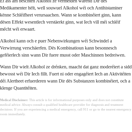
Et ass am beschten Alkohol ze vermeiden wärend Dir dës
Medikamenter hëlt, well souwuel Alkohol wéi och Antihistaminer
kënne Schléifheet verursaachen. Wann se kombinéiert ginn, kann
dësen Effekt wesentlech verstäerkt ginn, wat Iech vill méi schléif
mécht wéi erwaart.
Alkohol kann och e puer Nebenwirkungen wéi Schwindel a
Verwirrung verschäerfen. Dës Kombinatioun kann besonnesch
geféierlech sinn wann Dir fuere musst oder Maschinnen bedreiwen.
Wann Dir wielt Alkohol ze drénken, maacht dat ganz moderéiert a sidd
bewosst wéi Dir Iech fillt. Fuert ni oder engagéiert Iech an Aktivitéiten
déi Alertheet erfuerderen wann Dir dës Substanzen kombinéiert, och a
klenge Quantitéiten.
Medical Disclaimer:
This article is for informational purposes only and does not constitute
medical advice. Always consult a qualified healthcare provider for diagnosis and treatment
decisions. If you are experiencing a medical emergency, call 911 or go to the nearest emergency
room immediately.