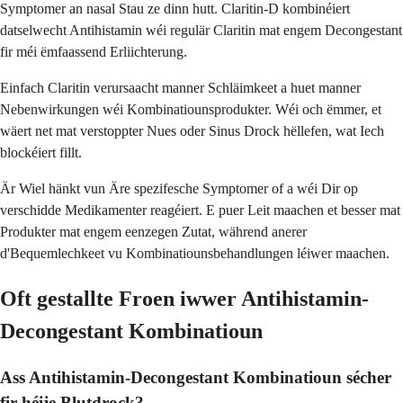
Symptomer an nasal Stau ze dinn hutt. Claritin-D kombinéiert
datselwecht Antihistamin wéi regulär Claritin mat engem Decongestant
fir méi ëmfaassend Erliichterung.
Einfach Claritin verursaacht manner Schläimkeet a huet manner
Nebenwirkungen wéi Kombinatiounsprodukter. Wéi och ëmmer, et
wäert net mat verstoppter Nues oder Sinus Drock hëllefen, wat Iech
blockéiert fillt.
Är Wiel hänkt vun Äre spezifesche Symptomer of a wéi Dir op
verschidde Medikamenter reagéiert. E puer Leit maachen et besser mat
Produkter mat engem eenzegen Zutat, während anerer
d'Bequemlechkeet vu Kombinatiounsbehandlungen léiwer maachen.
Oft gestallte Froen iwwer Antihistamin-
Decongestant Kombinatioun
Ass Antihistamin-Decongestant Kombinatioun sécher
fir héije Blutdrock?