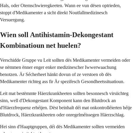
Hals, oder Otemschwieregkeeten. Wann ee vun dësen optrieden,
stoppt d'Medikamenter a sicht direkt Noutfallmedizinesch
Versuergung.
Wien soll Antihistamin-Dekongestant
Kombinatioun net huelen?
Verschidde Gruppe vu Leit sollten dës Medikamenter vermeiden oder
se nëmmen ënner enger enker medizinescher Iwwerwaachung
benotzen. Är Sécherheet hänkt dovun of ze verstoen ob dës
Medikamenter richteg ass fir Är spezifesch Gesondheetssituatioun.
Leit mat bestëmmte Häerzkrankheeten sollten besonnesch virsiichteg
sinn, well d'Dekongestant Komponent kann den Blutdrock an
d'Häerzfrequenz erhéijen. Dëst beinhalt déi mat onkontrolléierten héije
Blutdrock, Häerzkrankheeten oder onregelméissegen Häerzschlag.
Hei sinn d'Haaptgruppen, déi dës Medikamenter sollten vermeiden