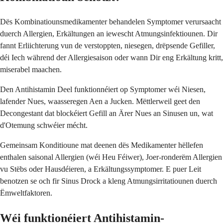
Dës Kombinatiounsmedikamenter behandelen Symptomer verursaacht
duerch Allergien, Erkältungen an iewescht Atmungsinfektiounen. Dir
fannt Erliichterung vun de verstoppten, niesegen, drëpsende Gefiller,
déi Iech während der Allergiesaison oder wann Dir eng Erkältung kritt,
miserabel maachen.
Den Antihistamin Deel funktionnéiert op Symptomer wéi Niesen,
lafender Nues, waasseregen Aen a Jucken. Mëttlerweil geet den
Decongestant dat blockéiert Gefill an Ärer Nues an Sinusen un, wat
d'Otemung schwéier mécht.
Gemeinsam Konditioune mat deenen dës Medikamenter hëllefen
enthalen saisonal Allergien (wéi Heu Féiwer), Joer-ronderëm Allergien
vu Stëbs oder Hausdéieren, a Erkältungssymptomer. E puer Leit
benotzen se och fir Sinus Drock a kleng Atmungsirritatiounen duerch
Ëmweltfaktoren.
Wéi funktionéiert Antihistamin-