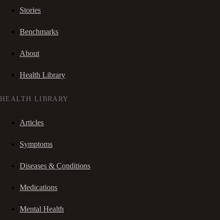
Stories
Benchmarks
About
Health Library
HEALTH LIBRARY
Articles
Symptoms
Diseases & Conditions
Medications
Mental Health