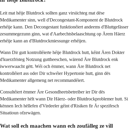
Leit mat héije Blutdrock sollten ganz virsiichteg mat dëse
Medikamenter sinn, well d'Decongestant-Komponent de Blutdrock
erhéije kann. Den Decongestant funktionéiert andeems d'Bluttgefässer
zesummegezunn ginn, wat d'Aarbechtsbelaaschtung op Ärem Häerz
erhéije kann an d'Blutdrockmiessunge erhéijen.
Wann Dir gutt kontrolléierte héije Blutdrock hutt, kéint Ären Dokter
d'kuerzfristeg Notzung guttheeschen, wärend Äre Blutdrock enk
iwwerwaacht gëtt. Wéi och ëmmer, wann Äre Blutdrock net
kontrolléiert ass oder Dir schwéier Hypertonie hutt, ginn dës
Medikamenter allgemeng net recommandéiert.
Consultéiert ëmmer Äre Gesondheetsbetreiber ier Dir dës
Medikamenter hëlt wann Dir Häerz- oder Blutdrockproblemer hutt. Si
kënnen Iech hëllefen d'Virdeeler géint d'Risiken fir Är spezifesch
Situatioun ofzewägen.
Wat soll ech maachen wann ech zoufälleg ze vill