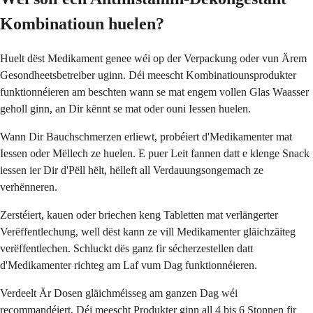
Kombinatioun huelen?
Huelt dëst Medikament genee wéi op der Verpackung oder vun Ärem
Gesondheetsbetreiber uginn. Déi meescht Kombinatiounsprodukter
funktionnéieren am beschten wann se mat engem vollen Glas Waasser
geholl ginn, an Dir kënnt se mat oder ouni Iessen huelen.
Wann Dir Bauchschmerzen erliewt, probéiert d'Medikamenter mat
Iessen oder Mëllech ze huelen. E puer Leit fannen datt e klenge Snack
iessen ier Dir d'Pëll hëlt, hëlleft all Verdauungsongemach ze
verhënneren.
Zerstéiert, kauen oder briechen keng Tabletten mat verlängerter
Verëffentlechung, well dëst kann ze vill Medikamenter gläichzäiteg
verëffentlechen. Schluckt dës ganz fir sécherzestellen datt
d'Medikamenter richteg am Laf vum Dag funktionnéieren.
Verdeelt Är Dosen gläichméisseg am ganzen Dag wéi
recommandéiert. Déi meescht Produkter ginn all 4 bis 6 Stonnen fir