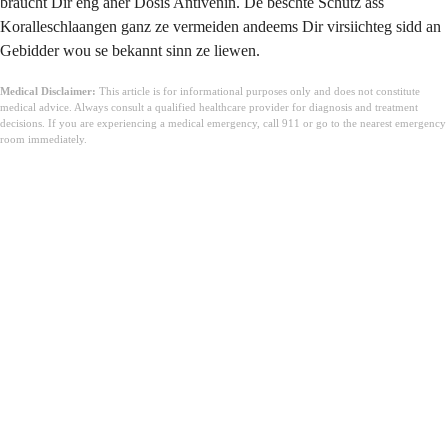
braucht Dir eng aner Dosis Antivenin. De beschte Schutz ass
Koralleschlaangen ganz ze vermeiden andeems Dir virsiichteg sidd an
Gebidder wou se bekannt sinn ze liewen.
Medical Disclaimer:
This article is for informational purposes only and does not constitute
medical advice. Always consult a qualified healthcare provider for diagnosis and treatment
decisions. If you are experiencing a medical emergency, call 911 or go to the nearest emergency
room immediately.