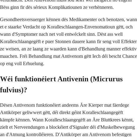
Bëss ginn fir dës sérieux Komplikatiounen ze verhënneren.
Gesondheetsversuerger kënnen dës Medikamenter och benotzen, wann
et e staarke Verdacht op Koralleschlaangen-Envenomatioun gëtt, och
wann d'Symptomer nach net voll entwéckelt sinn. Dëst ass well
Koralleschlaangegëft e puer Stonnen dauere kann fir seng voll Effekter
ze weisen, an ze laang ze waarden kann d'Behandlung manner effektiv
maachen. Fréi Behandlung mat Antivenom gëtt Iech déi bescht Chance
op eng voll Erhuelung.
Wéi funktionéiert Antivenin (Micrurus
fulvius)?
Dësen Antivenom funktionéiert andeems Äre Kierper mat fäerdege
Antikörper geliwwert gëtt, déi direkt géint Koralleschlaangegëft
kämpfe kënnen. Wann Koralleschlaangegëft an Äre Bluttkrees kënnt,
zielt et Nerveendungen a blockéiert d'Signaler déi d'Muskelbewegung
an d'Atmung kontrolléieren. D'Antikörper am Antivenom befestigen