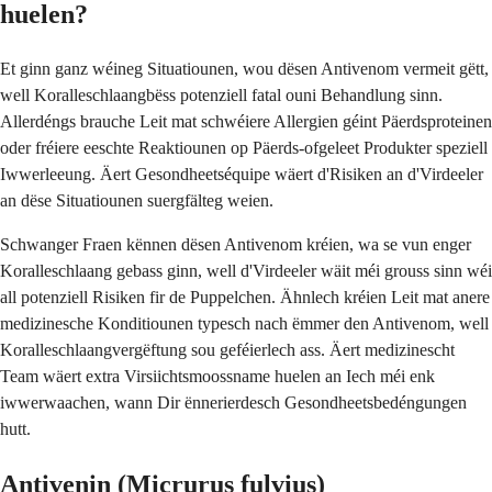
huelen?
Et ginn ganz wéineg Situatiounen, wou dësen Antivenom vermeit gëtt,
well Koralleschlaangbëss potenziell fatal ouni Behandlung sinn.
Allerdéngs brauche Leit mat schwéiere Allergien géint Päerdsproteinen
oder fréiere eeschte Reaktiounen op Päerds-ofgeleet Produkter speziell
Iwwerleeung. Äert Gesondheetséquipe wäert d'Risiken an d'Virdeeler
an dëse Situatiounen suergfälteg weien.
Schwanger Fraen kënnen dësen Antivenom kréien, wa se vun enger
Koralleschlaang gebass ginn, well d'Virdeeler wäit méi grouss sinn wéi
all potenziell Risiken fir de Puppelchen. Ähnlech kréien Leit mat anere
medizinesche Konditiounen typesch nach ëmmer den Antivenom, well
Koralleschlaangvergëftung sou geféierlech ass. Äert medizinescht
Team wäert extra Virsiichtsmoossname huelen an Iech méi enk
iwwerwaachen, wann Dir ënnerierdesch Gesondheetsbedéngungen
hutt.
Antivenin (Micrurus fulvius)