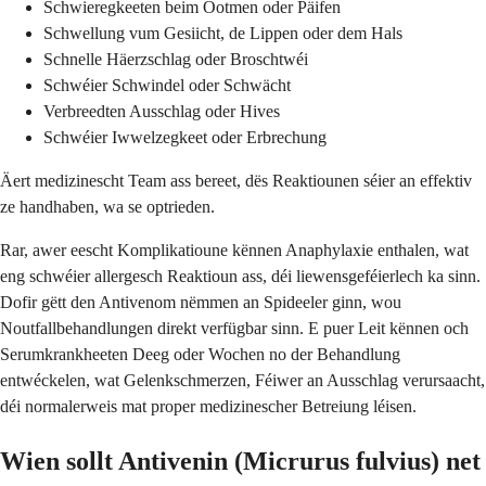
Schwieregkeeten beim Ootmen oder Päifen
Schwellung vum Gesiicht, de Lippen oder dem Hals
Schnelle Häerzschlag oder Broschtwéi
Schwéier Schwindel oder Schwächt
Verbreedten Ausschlag oder Hives
Schwéier Iwwelzegkeet oder Erbrechung
Äert medizinescht Team ass bereet, dës Reaktiounen séier an effektiv
ze handhaben, wa se optrieden.
Rar, awer eescht Komplikatioune kënnen Anaphylaxie enthalen, wat
eng schwéier allergesch Reaktioun ass, déi liewensgeféierlech ka sinn.
Dofir gëtt den Antivenom nëmmen an Spideeler ginn, wou
Noutfallbehandlungen direkt verfügbar sinn. E puer Leit kënnen och
Serumkrankheeten Deeg oder Wochen no der Behandlung
entwéckelen, wat Gelenkschmerzen, Féiwer an Ausschlag verursaacht,
déi normalerweis mat proper medizinescher Betreiung léisen.
Wien sollt Antivenin (Micrurus fulvius) net