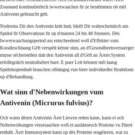
Zoustand kontinuéierlech iwwerwaachen fir ze bestëmmen ob méi
Antivenin gebraucht gëtt.
Nodeems Dir den Antivenin kritt hutt, bleift Dir wahrscheinlech am
Spidol fir Observatioun fir op d'mannst 24 bis 48 Stonnen. Dës
Iwwerwaachungsperiod ass entscheedend well d'Effekter vum
Koralleschlaang Gëft verspéit kënne sinn, an d'Gesondheetsversuerger
musse sécherstellen datt den Antivenin all d'Gëft an Ärem System
erfollegräich neutraliséiert huet. E puer Leit kënnen méi laang
Spidolsopenthalt brauchen ofhängeg vun hirer individueller Reaktioun
op d'Behandlung.
Wat sinn d'Nebenwirkungen vum
Antivenin (Micrurus fulvius)?
Och wann dësen Antivenin Äert Liewen retten kann, kann et och
Nebenwirkungen verursaachen well et auslännesch Proteine vu Päerd
enthält. Äert Immunsystem kann op dës Proteine reagéieren, wat zu