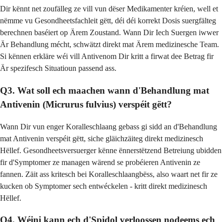
Dir kënnt net zoufälleg ze vill vun dëser Medikamenter kréien, well et
nëmme vu Gesondheetsfachleit gëtt, déi déi korrekt Dosis suergfälteg
berechnen baséiert op Ärem Zoustand. Wann Dir Iech Suergen iwwer
Är Behandlung mécht, schwätzt direkt mat Ärem medizinesche Team.
Si kënnen erkläre wéi vill Antivenom Dir kritt a firwat dee Betrag fir
Är spezifesch Situatioun passend ass.
Q3. Wat soll ech maachen wann d'Behandlung mat
Antivenin (Micrurus fulvius) verspéit gëtt?
Wann Dir vun enger Koralleschlaang gebass gi sidd an d'Behandlung
mat Antivenin verspéit gëtt, siche gläichzäiteg direkt medizinesch
Hëllef. Gesondheetsversuerger kënne ënnerstëtzend Betreiung ubidden
fir d'Symptomer ze managen wärend se probéieren Antivenin ze
fannen. Zäit ass kritesch bei Koralleschlaangbëss, also waart net fir ze
kucken ob Symptomer sech entwéckelen - kritt direkt medizinesch
Hëllef.
Q4. Wéini kann ech d'Spidol verloossen nodeems ech