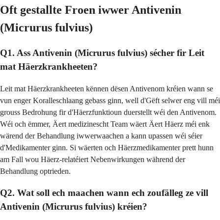
Oft gestallte Froen iwwer Antivenin
(Micrurus fulvius)
Q1. Ass Antivenin (Micrurus fulvius) sécher fir Leit
mat Häerzkrankheeten?
Leit mat Häerzkrankheeten kënnen dësen Antivenom kréien wann se
vun enger Koralleschlaang gebass ginn, well d'Gëft selwer eng vill méi
grouss Bedrohung fir d'Häerzfunktioun duerstellt wéi den Antivenom.
Wéi och ëmmer, Äert medizinescht Team wäert Äert Häerz méi enk
wärend der Behandlung iwwerwaachen a kann upassen wéi séier
d'Medikamenter ginn. Si wäerten och Häerzmedikamenter prett hunn
am Fall wou Häerz-relatéiert Nebenwirkungen während der
Behandlung optrieden.
Q2. Wat soll ech maachen wann ech zoufälleg ze vill
Antivenin (Micrurus fulvius) kréien?