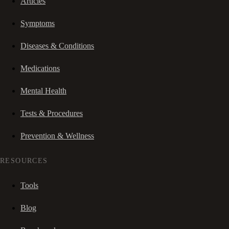
Articles
Symptoms
Diseases & Conditions
Medications
Mental Health
Tests & Procedures
Prevention & Wellness
RESOURCES
Tools
Blog