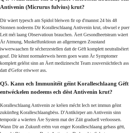
Antivenin (Micrurus fulvius) krut?
Dir wäert typesch am Spidol bleiwen fir op d'mannst 24 bis 48
Stonnen nodeems Dir Koralleschlaang Antivenin krut, obwuel e puer
Leit méi laang Observatioun brauchen. Äert Gesondheetsteam wäert
Är Atmung, Muskelfunktioun an allgemengen Zoustand
iwwerwaachen fir sécherzestellen datt de Gëft komplett neutraliséiert
gouf. Dir kënnt normalerweis heem goen wann Är Symptomer
komplett geléist sinn an Äert medizinescht Team zouversiichtlech ass
datt d'Gefor eriwwer ass.
Q5. Kann ech Immunitéit géint Koralleschlaang Gëft
entwéckelen nodeems ech dëst Antivenin krut?
Koralleschlaang Antivenin ze kréien mécht Iech net immun géint
zukünfteg Koralleschlaangbëss. D'Antikörper am Antivenin sinn
temporär a wäerten Äre System mat der Zäit graduell verloossen.
Wann Dir an Zukunft erëm vun enger Koralleschlaang gebass gëtt,