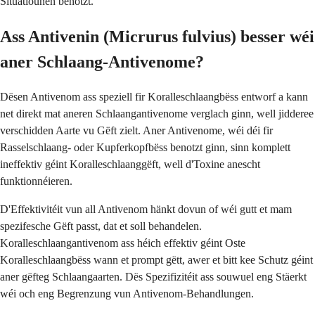
Situatiounen benotzt.
Ass Antivenin (Micrurus fulvius) besser wéi
aner Schlaang-Antivenome?
Dësen Antivenom ass speziell fir Koralleschlaangbëss entworf a kann
net direkt mat aneren Schlaangantivenome verglach ginn, well jidderee
verschidden Aarte vu Gëft zielt. Aner Antivenome, wéi déi fir
Rasselschlaang- oder Kupferkopfbëss benotzt ginn, sinn komplett
ineffektiv géint Koralleschlaanggëft, well d'Toxine anescht
funktionnéieren.
D'Effektivitéit vun all Antivenom hänkt dovun of wéi gutt et mam
spezifesche Gëft passt, dat et soll behandelen.
Koralleschlaangantivenom ass héich effektiv géint Oste
Koralleschlaangbëss wann et prompt gëtt, awer et bitt kee Schutz géint
aner gëfteg Schlaangaarten. Dës Spezifizitéit ass souwuel eng Stäerkt
wéi och eng Begrenzung vun Antivenom-Behandlungen.