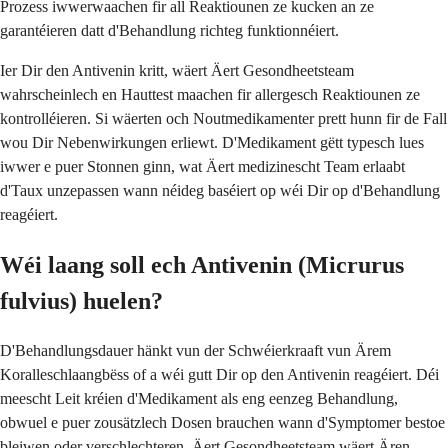
Prozess iwwerwaachen fir all Reaktiounen ze kucken an ze
garantéieren datt d'Behandlung richteg funktionnéiert.
Ier Dir den Antivenin kritt, wäert Äert Gesondheetsteam
wahrscheinlech en Hauttest maachen fir allergesch Reaktiounen ze
kontrolléieren. Si wäerten och Noutmedikamenter prett hunn fir de Fall
wou Dir Nebenwirkungen erliewt. D'Medikament gëtt typesch lues
iwwer e puer Stonnen ginn, wat Äert medizinescht Team erlaabt
d'Taux unzepassen wann néideg baséiert op wéi Dir op d'Behandlung
reagéiert.
Wéi laang soll ech Antivenin (Micrurus
fulvius) huelen?
D'Behandlungsdauer hänkt vun der Schwéierkraaft vun Ärem
Koralleschlaangbëss of a wéi gutt Dir op den Antivenin reagéiert. Déi
meescht Leit kréien d'Medikament als eng eenzeg Behandlung,
obwuel e puer zousätzlech Dosen brauchen wann d'Symptomer bestoe
bleiwen oder verschlechteren. Äert Gesondheetsteam wäert Ären