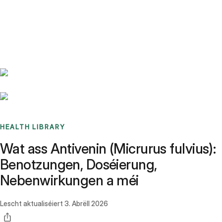
Benchmarks
Stories
FAQ
Sign up / Log in
HEALTH LIBRARY
Wat ass Antivenin (Micrurus fulvius):
Benotzungen, Doséierung,
Nebenwirkungen a méi
Lescht aktualiséiert
3. Abrëll 2026