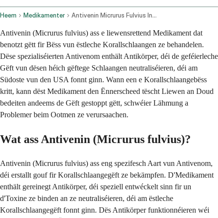
Heem
Medikamenter
Antivenin Micrurus Fulvius Intravenous Route
Antivenin (Micrurus fulvius) ass e liewensrettend Medikament dat
benotzt gëtt fir Bëss vun ëstleche Korallschlaangen ze behandelen.
Dëse spezialiséierten Antivenom enthält Antikörper, déi de geféierleche
Gëft vun dësen héich gëftege Schlaangen neutraliséieren, déi am
Südoste vun den USA fonnt ginn. Wann een e Korallschlaangebëss
kritt, kann dëst Medikament den Ënnerscheed tëscht Liewen an Doud
bedeiten andeems de Gëft gestoppt gëtt, schwéier Lähmung a
Problemer beim Ootmen ze verursaachen.
Wat ass Antivenin (Micrurus fulvius)?
Antivenin (Micrurus fulvius) ass eng spezifesch Aart vun Antivenom,
déi erstallt gouf fir Korallschlaangegëft ze bekämpfen. D'Medikament
enthält gereinegt Antikörper, déi speziell entwéckelt sinn fir un
d'Toxine ze binden an ze neutraliséieren, déi am ëstleche
Korallschlaangegëft fonnt ginn. Dës Antikörper funktionnéieren wéi