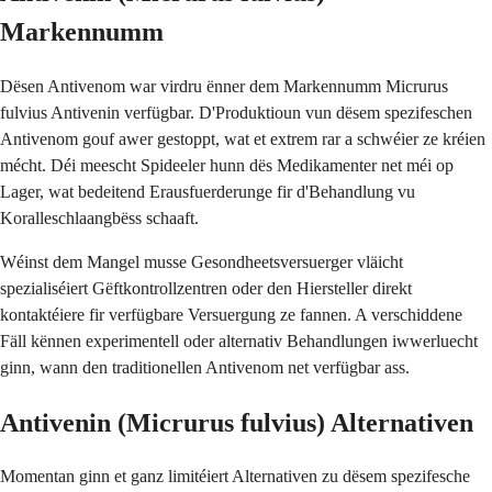
Markennumm
Dësen Antivenom war virdru ënner dem Markennumm Micrurus
fulvius Antivenin verfügbar. D'Produktioun vun dësem spezifeschen
Antivenom gouf awer gestoppt, wat et extrem rar a schwéier ze kréien
mécht. Déi meescht Spideeler hunn dës Medikamenter net méi op
Lager, wat bedeitend Erausfuerderunge fir d'Behandlung vu
Koralleschlaangbëss schaaft.
Wéinst dem Mangel musse Gesondheetsversuerger vläicht
spezialiséiert Gëftkontrollzentren oder den Hiersteller direkt
kontaktéiere fir verfügbare Versuergung ze fannen. A verschiddene
Fäll kënnen experimentell oder alternativ Behandlungen iwwerluecht
ginn, wann den traditionellen Antivenom net verfügbar ass.
Antivenin (Micrurus fulvius) Alternativen
Momentan ginn et ganz limitéiert Alternativen zu dësem spezifesche