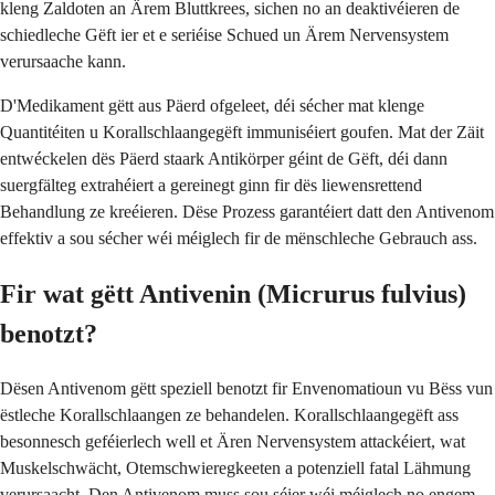
kleng Zaldoten an Ärem Bluttkrees, sichen no an deaktivéieren de
schiedleche Gëft ier et e seriéise Schued un Ärem Nervensystem
verursaache kann.
D'Medikament gëtt aus Päerd ofgeleet, déi sécher mat klenge
Quantitéiten u Korallschlaangegëft immuniséiert goufen. Mat der Zäit
entwéckelen dës Päerd staark Antikörper géint de Gëft, déi dann
suergfälteg extrahéiert a gereinegt ginn fir dës liewensrettend
Behandlung ze kreéieren. Dëse Prozess garantéiert datt den Antivenom
effektiv a sou sécher wéi méiglech fir de mënschleche Gebrauch ass.
Fir wat gëtt Antivenin (Micrurus fulvius)
benotzt?
Dësen Antivenom gëtt speziell benotzt fir Envenomatioun vu Bëss vun
ëstleche Korallschlaangen ze behandelen. Korallschlaangegëft ass
besonnesch geféierlech well et Ären Nervensystem attackéiert, wat
Muskelschwächt, Otemschwieregkeeten a potenziell fatal Lähmung
verursaacht. Den Antivenom muss sou séier wéi méiglech no engem