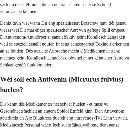
sech un dës Gëftmoleküle an neutraliséieren se ier se Schued
verursaache kënnen.
Denkt drun wéi wann Dir eng spezialiséiert Botzcrew hutt, déi genau
weess wéi Dir mat enger spezifescher Aart vun gëftege Spill ëmgeet.
D'Antivenom-Antikörper si ganz effektiv géint Koralleschlaangegëft,
well se speziell erstallt goufen fir seng eenzegaarteg Toxine z'erkennen
an ze binden. Dës gezielte Approche mécht d'Medikamenter ganz
mächteg géint Koralleschlaangebëss, obwuel et net géint aner Aarte vu
Schlaangegëft funktionnéiert.
Wéi soll ech Antivenin (Micrurus fulvius)
huelen?
Dir kënnt dës Medikamenter net selwer huelen - et muss vu
Gesondheetsfachleit an engem Spidol Ëmfeld ginn. Den Antivenom
gëtt direkt an Äre Bluttkrees duerch eng intravenös (IV) Linn verwalt.
Medizinesch Personal wäert Iech suergfälteg während dem ganze