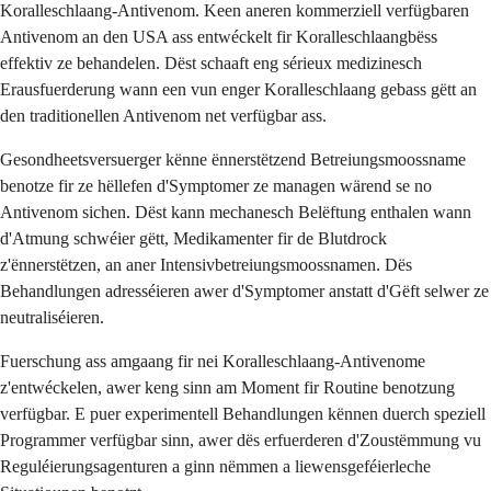
Koralleschlaang-Antivenom. Keen aneren kommerziell verfügbaren
Antivenom an den USA ass entwéckelt fir Koralleschlaangbëss
effektiv ze behandelen. Dëst schaaft eng sérieux medizinesch
Erausfuerderung wann een vun enger Koralleschlaang gebass gëtt an
den traditionellen Antivenom net verfügbar ass.
Gesondheetsversuerger kënne ënnerstëtzend Betreiungsmoossname
benotze fir ze hëllefen d'Symptomer ze managen wärend se no
Antivenom sichen. Dëst kann mechanesch Belëftung enthalen wann
d'Atmung schwéier gëtt, Medikamenter fir de Blutdrock
z'ënnerstëtzen, an aner Intensivbetreiungsmoossnamen. Dës
Behandlungen adresséieren awer d'Symptomer anstatt d'Gëft selwer ze
neutraliséieren.
Fuerschung ass amgaang fir nei Koralleschlaang-Antivenome
z'entwéckelen, awer keng sinn am Moment fir Routine benotzung
verfügbar. E puer experimentell Behandlungen kënnen duerch speziell
Programmer verfügbar sinn, awer dës erfuerderen d'Zoustëmmung vu
Reguléierungsagenturen a ginn nëmmen a liewensgeféierleche