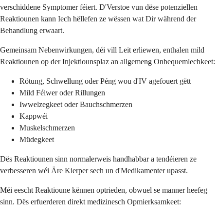
verschiddene Symptomer féiert. D'Verstoe vun dëse potenziellen
Reaktiounen kann Iech hëllefen ze wëssen wat Dir während der
Behandlung erwaart.
Gemeinsam Nebenwirkungen, déi vill Leit erliewen, enthalen mild
Reaktiounen op der Injektiounsplaz an allgemeng Onbequemlechkeet:
Rötung, Schwellung oder Péng wou d'IV agefouert gëtt
Mild Féiwer oder Rillungen
Iwwelzegkeet oder Bauchschmerzen
Kappwéi
Muskelschmerzen
Müdegkeet
Dës Reaktiounen sinn normalerweis handhabbar a tendéieren ze
verbesseren wéi Äre Kierper sech un d'Medikamenter upasst.
Méi eescht Reaktioune kënnen optrieden, obwuel se manner heefeg
sinn. Dës erfuerderen direkt medizinesch Opmierksamkeet: