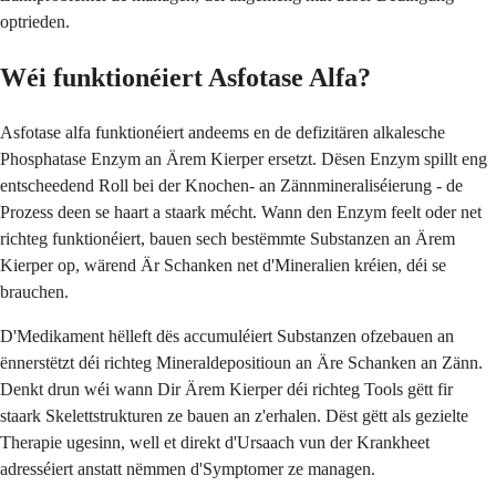
optrieden.
Wéi funktionéiert Asfotase Alfa?
Asfotase alfa funktionéiert andeems en de defizitären alkalesche
Phosphatase Enzym an Ärem Kierper ersetzt. Dësen Enzym spillt eng
entscheedend Roll bei der Knochen- an Zännmineraliséierung - de
Prozess deen se haart a staark mécht. Wann den Enzym feelt oder net
richteg funktionéiert, bauen sech bestëmmte Substanzen an Ärem
Kierper op, wärend Är Schanken net d'Mineralien kréien, déi se
brauchen.
D'Medikament hëlleft dës accumuléiert Substanzen ofzebauen an
ënnerstëtzt déi richteg Mineraldepositioun an Äre Schanken an Zänn.
Denkt drun wéi wann Dir Ärem Kierper déi richteg Tools gëtt fir
staark Skelettstrukturen ze bauen an z'erhalen. Dëst gëtt als gezielte
Therapie ugesinn, well et direkt d'Ursaach vun der Krankheet
adresséiert anstatt nëmmen d'Symptomer ze managen.