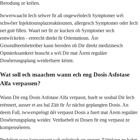
Berodung ze kréien.
Iwwerwaacht Iech selwer fir all ongewéinlech Symptomer wéi
schwéier Injektiounsplazreaktiounen, allergesch Symptomer oder Iech
net gutt fillen. Waart net fir ze kucken ob Symptomer sech
entwéckelen - erreecht direkt fir Orientatioun. Äre
Gesondheetsbetreiber kann beroden ob Dir direkt medizinesch
Opmierksamkeet braucht a wéi Dir mat Ärem reguläre
Doséierungsplang weiderfuere kënnt.
Wat soll ech maachen wann ech eng Dosis Asfotase
Alfa verpassen?
Wann Dir eng Dosis Asfotase Alfa verpasst, huelt se soubal Dir Iech
erënnert, ausser et ass bal Zäit fir Är nächst geplangten Dosis. An
deem Fall, iwwerspréngt déi verpasst Dosis a fuert mat Ärem reguläre
Doséierungsplang weider. Verduebelt ni Dosen fir eng verpasst ze
kompenséieren.
Probéiert esou konsequent wéi méiglech un engem Zäitplang ze halen,