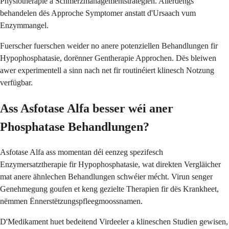
Physiotherapie a Schmerzmanagementstrategien. Allerdéngs
behandelen dës Approche Symptomer anstatt d'Ursaach vum
Enzymmangel.
Fuerscher fuerschen weider no anere potenziellen Behandlungen fir
Hypophosphatasie, dorënner Gentherapie Approchen. Dës bleiwen
awer experimentell a sinn nach net fir routinéiert klinesch Notzung
verfügbar.
Ass Asfotase Alfa besser wéi aner
Phosphatase Behandlungen?
Asfotase Alfa ass momentan déi eenzeg spezifesch
Enzymersatztherapie fir Hypophosphatasie, wat direkten Vergläicher
mat anere ähnlechen Behandlungen schwéier mécht. Virun senger
Genehmegung goufen et keng gezielte Therapien fir dës Krankheet,
nëmmen Ënnerstëtzungspfleegmoossnamen.
D'Medikament huet bedeitend Virdeeler a klineschen Studien gewisen,