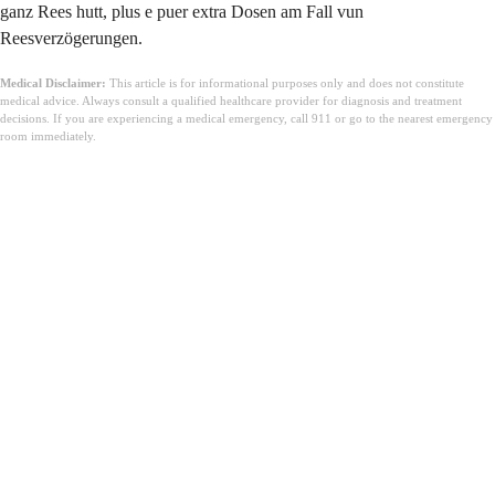
ganz Rees hutt, plus e puer extra Dosen am Fall vun
Reesverzögerungen.
Medical Disclaimer:
This article is for informational purposes only and does not constitute
medical advice. Always consult a qualified healthcare provider for diagnosis and treatment
decisions. If you are experiencing a medical emergency, call 911 or go to the nearest emergency
room immediately.