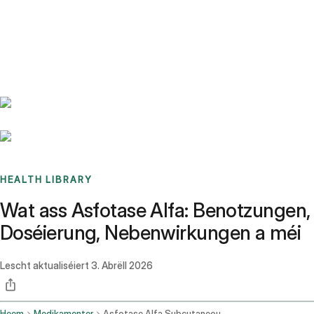
Benchmarks
Stories
FAQ
Sign up / Log in
HEALTH LIBRARY
Wat ass Asfotase Alfa: Benotzungen,
Doséierung, Nebenwirkungen a méi
Lescht aktualiséiert
3. Abrëll 2026
Heem
Medikamenter
Asfotase Alfa Subcutaneous Route