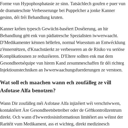
Forme vun Hypophosphatasie ze sinn. Tatsächlech goufen e puer vun
de dramateschste Verbesserunge bei Puppelcher a jonke Kanner
gesinn, déi fréi Behandlung kruten.
Kanner kréien typesch Gewiicht-baséiert Doséierung, an hir
Behandlung gëtt enk vun pädiatresche Spezialisten iwwerwaacht.
D'Medikamenter kënnen hëllefen, normal Wuesstum an Entwécklung
z'ënnerstëtzen, d'Knachstäerkt ze verbesseren an de Risiko vu seriöse
Komplikatiounen ze reduzéieren. D'Eltere sollten enk mat dem
Gesondheetséquipe vun hirem Kand zesummeschaffen fir déi richteg
Injektiounstechniken an Iwwerwaachungsfuerderungen ze verstoen.
Wat soll ech maachen wann ech zoufälleg ze vill
Asfotase Alfa benotzen?
Wann Dir zoufälleg méi Asfotase Alfa injizéiert wéi verschriwwen,
kontaktéiert Äre Gesondheetsbetreiber oder de Gëftkontrollzentrum
direkt. Och wann d'Iwwerdosisinformatioun limitéiert ass wéinst der
Raritéit vum Medikament, ass et wichteg, direkt medizinesch