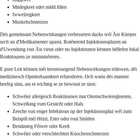
Müdegkeet oder midd fillen
Iwwelzegkeet
Muskelschmerzen
Dës gemeinsam Nebenwirkungen verbesseren dacks wéi Äre Kierper
sech un d'Medikamenter upasst. Rotéierend Injektiounsplazen an
d'Uwendung vun Äis virun oder no Injektiounen kënnen hëllefen lokal
Reaktiounen ze minimiséieren.
E puer Leit kënnen méi beonrouegend Nebenwirkungen erliewen, déi
medizinesch Opmierksamkeet erfuerderen. Och wann dës manner
heefeg sinn, ass et wichteg se ze bewosst ze sinn:
Schwéier allergesch Reaktiounen mat Otemschwieregkeeten,
Schwellung vum Gesiicht oder Hals
Zeeche vun enger Infektioun op der Injektiounsplaz wéi zum
Beispill méi Hëtzt, Eiter oder rout Sträifen
Bestänneg Féiwer oder Keelt
Schwéier oder verschlechtert Knochenschmerzen