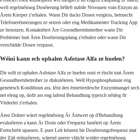
well regelméisseg Doséierung hëlleft stabile Niveauen vum Enzym an
Ärem Kierper z'erhalen. Wann Dir dacks Dosen vergiess, betruecht
Telefonerënnerungen ze setzen oder eng Medikamenter Tracking App
ze benotzen. Kontaktéiert Äre Gesondheetsbetreiber wann Dir
Problemer hutt Ären Doséierungsplang z'erhalen oder wann Dir
verschidde Dosen verpasst.
Wéini kann ech ophalen Asfotase Alfa ze huelen?
Dir sollt ni ophalen Asfotase Alfa ze huelen ouni et éischt mat Ärem
Gesondheetsbetreiber ze diskutéieren. Well Hypophosphatasie eng
genetesch Konditioun ass, léist den ënnerierdesche Enzymmangel sech
net eleng op, dofir ass eng lafend Behandlung typesch néideg fir
Virdeeler z'erhalen.
Ären Dokter wäert regelméisseg Är Äntwert op d'Behandlung
evaluéieren a kann Är Dosis oder Frequenz baséiert op Ärem
Fortschrëtt upassen. E puer Leit kënnen hir Doséierungsfrequenz mat
der Zäit reduzéieren, wärend anerer vläicht weider regelméisseg