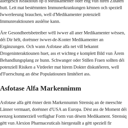
allergesch Reaktioun op d'Medikamenter oder eng vun hiren Zutaten
hutt. Leit mat bestëmmten Immunerkrankungen kënnen och speziell
Iwwerleeung brauchen, well d'Medikamenter potenziell
Immunreaktiounen ausléise kann.
Äre Gesondheetsbetreiber wëll iwwer all aner Medikamenter wëssen,
déi Dir hëlt, dorënner iwwer-de-Konter Medikamenter an
Ergänzungen. Och wann Asfotase alfa net vill bekannt
Drogeninteraktiounen huet, ass et wichteg e komplett Bild vun Ärem
Behandlungsplang ze hunn. Schwanger oder Stillen Fraen sollten déi
potenziell Risiken a Virdeeler mat hirem Dokter diskutéieren, well
d'Fuerschung an dëse Populatiounen limitéiert ass.
Asfotase Alfa Markennimm
Asfotase alfa gëtt ënner dem Markennumm Strensiq an de meeschte
Länner vermaart, dorënner d'USA an Europa. Dëst ass de Moment déi
eenzeg kommerziell verfügbar Form vun dësem Medikament. Strensiq
gëtt vun Alexion Pharmaceuticals hiergestallt a gëtt speziell fir