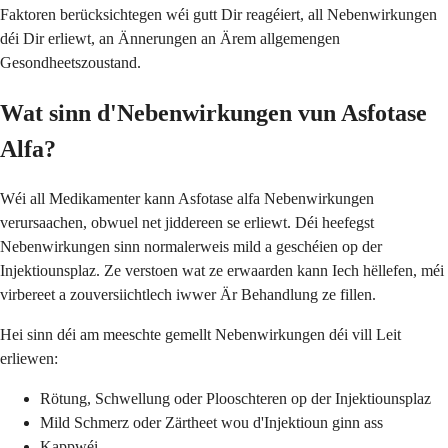
Faktoren berücksichtegen wéi gutt Dir reagéiert, all Nebenwirkungen
déi Dir erliewt, an Ännerungen an Ärem allgemengen
Gesondheetszoustand.
Wat sinn d'Nebenwirkungen vun Asfotase
Alfa?
Wéi all Medikamenter kann Asfotase alfa Nebenwirkungen
verursaachen, obwuel net jiddereen se erliewt. Déi heefegst
Nebenwirkungen sinn normalerweis mild a geschéien op der
Injektiounsplaz. Ze verstoen wat ze erwaarden kann Iech hëllefen, méi
virbereet a zouversiichtlech iwwer Är Behandlung ze fillen.
Hei sinn déi am meeschte gemellt Nebenwirkungen déi vill Leit
erliewen:
Rötung, Schwellung oder Plooschteren op der Injektiounsplaz
Mild Schmerz oder Zärtheet wou d'Injektioun ginn ass
Kappwéi