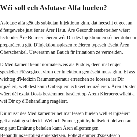
Wéi soll ech Asfotase Alfa huelen?
Asfotase alfa gëtt als subkutan Injektioun ginn, dat heescht et geet an
d'fettgewebe just ënner Ärer Haut. Äre Gesondheetsbetreiber wäert
Iech oder Äre Betreier léieren wéi Dir dës Injektiounen sécher doheem
preparéiert a gitt. D'Injektiounsplazen rotéieren typesch tëscht Ären
Oberschenkel, Uewerarm an Bauch fir Irritatioun ze vermeiden.
D'Medikament kënnt normalerweis als Pudder, deen mat enger
spezieller Flëssegkeet virun der Injektioun gemëscht muss ginn. Et ass
wichteg d'Medizin Raumtemperatur erreechen ze loossen ier Dir
injizéiert, well dëst kann Onbequemlechkeet reduzéieren. Ären Dokter
wäert déi exakt Dosis bestëmmen baséiert op Ärem Kierpergewiicht a
wéi Dir op d'Behandlung reagéiert.
Dir musst dës Medikamenter net mat Iessen huelen well et injizéiert
gëtt anstatt geschléckt. Wéi och ëmmer, gutt hydratiséiert bleiwen an
eng gutt Ernärung behalen kann Ären allgemengen
Behandlungserfolleg ënnerstëtzen. Follegt ëmmer d'spezifesch