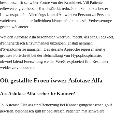
besonnesch fir schwéier Forme vun der Krankheet. Vill Patienten
erliewen eng verbessert Knachstäerkt, reduzéierte Schmerz a besser
Liewensqualitéit. Allerdéngs kann d'Äntwert vu Persoun zu Persoun
variéieren, an e puer Individuen kënne méi dramatesch Verbesserunge
gesinn wéi anerer.
Wat den Asfotase Alfa besonnesch wäertvoll mécht, ass seng Fäegkeet,
d'ënnerierdesch Enzymmangel unzegoen, anstatt nëmmen
d'Symptomer ze managen. Dës gezielte Approche representéiert e
grousse Fortschrëtt bei der Behandlung vun Hypophosphatasie,
obwuel lafend Fuerschung weider Weeër exploréiert fir d'Resultater
weider ze verbesseren.
Oft gestallte Froen iwwer Asfotase Alfa
Ass Asfotase Alfa sécher fir Kanner?
Jo, Asfotase Alfa ass fir d'Benotzung bei Kanner guttgeheescht a gouf
gewisen, besonnesch gutt fir pädiatresch Patienten mat schwéiere