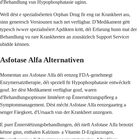
d'Behandlung vun Hypophosphatasie uginn.
Well dëst e spezialiséierten Orphan Drug fir eng rar Krankheet ass,
sinn generesch Versiounen nach net verfügbar. D'Medikament gëtt
typesch iwwer spezialiséiert Apdikten kritt, déi Erfarung hunn mat der
Behandlung vu rare Krankheeten an zousätzlech Support Servicer
ubidde kënnen.
Asfotase Alfa Alternativen
Momentan ass Asfotase Alfa déi eenzeg FDA-genehmegt
Enzymersatztherapie, déi speziell fir Hypophosphatasie entwéckelt
gouf. Ier dëst Medikament verfügbar gouf, waren
d'Behandlungsoptioune limitéiert op Ënnerstëtzungspfleeg a
Symptommanagement. Dëst mécht Asfotase Alfa eenzegaarteg a
senger Fäegkeet, d'Ursaach vun der Krankheet unzegoen.
E puer Ënnerstëtzungsbehandlungen, déi nieft Asfotase Alfa benotzt
kënne ginn, enthalen Kalzium- a Vitamin D-Ergänzungen,