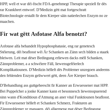
HPP, well et war déi éischt FDA-genehmegt Therapie speziell fir dës
rar Krankheet entworf. D'Medizin gëtt mat fortgeschratt
Biotechnologie erstallt fir dem Kierper säin natierlechen Enzym no ze
maachen.
Fir wat gëtt Asfotase Alfa benotzt?
Asfotase alfa behandelt Hypophosphatasie, eng rar genetesch
Stéierung, déi beaflosst wéi Är Schanken an Zänn sech bilden a staark
bleiwen. Leit mat dëser Bedingung erliewen dacks mëll Schanken,
Zännproblemer, a a schwéiere Fäll, liewensgeféierlech
Komplikatiounen. D'Medizin hëlleft dës Problemer unzegoen andeems
den fehlenden Enzym geliwwert gëtt, deen Äre Kierper brauch.
D'Behandlung ass guttgeheescht fir Kanner an Erwuessener mat HPP.
Bei Puppelcher a jonke Kanner kann et besonnesch liewensspuerend
sinn wann d'Konditioun d'Atmung an aner vital Funktiounen beaflosst.
Fir Erwuessener hëlleft et Schanken Schmerz, Frakturen an
Zännproblemer ze managen, déi allgemeng mat dëser Bedingung