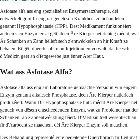
Asfotase alfa ass eng spezialiséiert Enzymersatztherapie, déi
entwéckelt gouf fir eng rar genetesch Krankheet ze behandelen,
genannt Hypophosphatasie (HPP). Dëst Medikament funktionéiert
andeems en Enzym ersat gëtt, deen Äre Kierper net richteg mécht, wat
Är Schanken an Zänn hëlleft sech z'entwéckelen an hir Kraaft ze
behalen. Et gëtt duerch subkutan Injektiounen verwalt, dat heescht
d'Medizin geet an d'fettgewebe just ënner Ärer Haut.
Wat ass Asfotase Alfa?
Asfotase alfa ass eng am Laboratoire gemaachte Versioun vun engem
Enzym genannt alkalesch Phosphatase, deen Äre Kierper natierlech
produzéiert. Wann Dir Hypophosphatasie hutt, mécht Äre Kierper net
genuch vun dësem entscheedenden Enzym, wat zu Problemer mat der
Schanken- an Zännentwécklung féiert. D'Medizin trëtt wesentlech an
fir d'Aarbecht ze maachen, déi Äre Kierper Enzym soll maachen.
Dës Behandlung representéiert e bedeitende Duerchbroch fir Leit mat