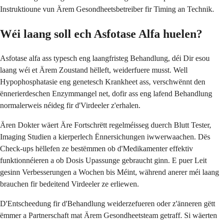
Instruktioune vun Ärem Gesondheetsbetreiber fir Timing an Technik.
Wéi laang soll ech Asfotase Alfa huelen?
Asfotase alfa ass typesch eng laangfristeg Behandlung, déi Dir esou
laang wéi et Ärem Zoustand hëlleft, weiderfuere musst. Well
Hypophosphatasie eng genetesch Krankheet ass, verschwënnt den
ënnerierdeschen Enzymmangel net, dofir ass eng lafend Behandlung
normalerweis néideg fir d'Virdeeler z'erhalen.
Ären Dokter wäert Äre Fortschrëtt regelméisseg duerch Blutt Tester,
Imaging Studien a kierperlech Ënnersichungen iwwerwaachen. Dës
Check-ups hëllefen ze bestëmmen ob d'Medikamenter effektiv
funktionnéieren a ob Dosis Upassunge gebraucht ginn. E puer Leit
gesinn Verbesserungen a Wochen bis Méint, während anerer méi laang
brauchen fir bedeitend Virdeeler ze erliewen.
D'Entscheedung fir d'Behandlung weiderzefueren oder z'änneren gëtt
ëmmer a Partnerschaft mat Ärem Gesondheetsteam getraff. Si wäerten