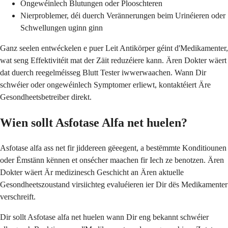
Ongewéinlech Blutungen oder Plooschteren
Nierproblemer, déi duerch Verännerungen beim Urinéieren oder
Schwellungen uginn ginn
Ganz seelen entwéckelen e puer Leit Antikörper géint d'Medikamenter,
wat seng Effektivitéit mat der Zäit reduzéiere kann. Ären Dokter wäert
dat duerch reegelméisseg Blutt Tester iwwerwaachen. Wann Dir
schwéier oder ongewéinlech Symptomer erliewt, kontaktéiert Äre
Gesondheetsbetreiber direkt.
Wien sollt Asfotase Alfa net huelen?
Asfotase alfa ass net fir jiddereen gëeegent, a bestëmmte Konditiounen
oder Ëmstänn kënnen et onsécher maachen fir Iech ze benotzen. Ären
Dokter wäert Är medizinesch Geschicht an Ären aktuelle
Gesondheetszoustand virsiichteg evaluéieren ier Dir dës Medikamenter
verschreift.
Dir sollt Asfotase alfa net huelen wann Dir eng bekannt schwéier