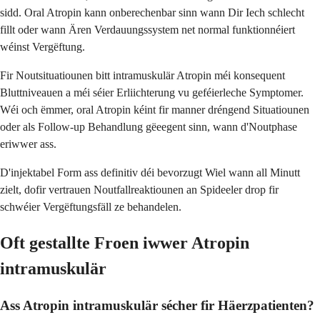
sidd. Oral Atropin kann onberechenbar sinn wann Dir Iech schlecht
fillt oder wann Ären Verdauungssystem net normal funktionnéiert
wéinst Vergëftung.
Fir Noutsituatiounen bitt intramuskulär Atropin méi konsequent
Bluttniveauen a méi séier Erliichterung vu geféierleche Symptomer.
Wéi och ëmmer, oral Atropin kéint fir manner dréngend Situatiounen
oder als Follow-up Behandlung gëeegent sinn, wann d'Noutphase
eriwwer ass.
D'injektabel Form ass definitiv déi bevorzugt Wiel wann all Minutt
zielt, dofir vertrauen Noutfallreaktiounen an Spideeler drop fir
schwéier Vergëftungsfäll ze behandelen.
Oft gestallte Froen iwwer Atropin
intramuskulär
Ass Atropin intramuskulär sécher fir Häerzpatienten?