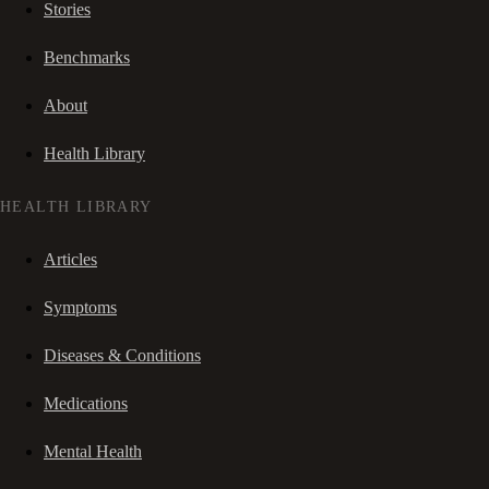
Stories
Benchmarks
About
Health Library
HEALTH LIBRARY
Articles
Symptoms
Diseases & Conditions
Medications
Mental Health