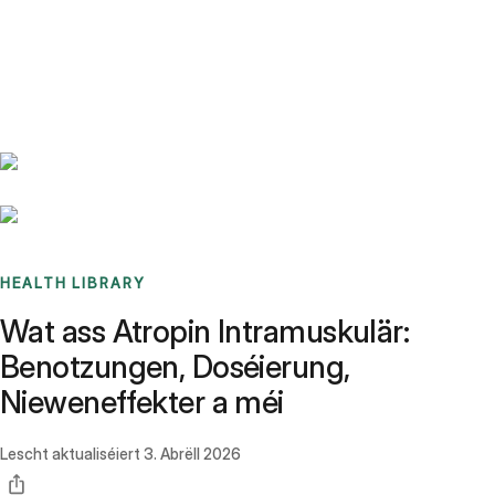
Benchmarks
Stories
FAQ
Sign up / Log in
HEALTH LIBRARY
Wat ass Atropin Intramuskulär:
Benotzungen, Doséierung,
Nieweneffekter a méi
Lescht aktualiséiert
3. Abrëll 2026