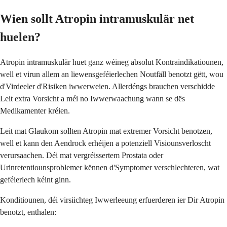
Wien sollt Atropin intramuskulär net
huelen?
Atropin intramuskulär huet ganz wéineg absolut Kontraindikatiounen,
well et virun allem an liewensgeféierlechen Noutfäll benotzt gëtt, wou
d'Virdeeler d'Risiken iwwerweien. Allerdéngs brauchen verschidde
Leit extra Vorsicht a méi no Iwwerwaachung wann se dës
Medikamenter kréien.
Leit mat Glaukom sollten Atropin mat extremer Vorsicht benotzen,
well et kann den Aendrock erhéijen a potenziell Visiounsverloscht
verursaachen. Déi mat vergréissertem Prostata oder
Urinretentiounsproblemer kënnen d'Symptomer verschlechteren, wat
geféierlech kéint ginn.
Konditiounen, déi virsiichteg Iwwerleeung erfuerderen ier Dir Atropin
benotzt, enthalen: