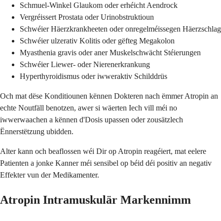
Schmuel-Winkel Glaukom oder erhéicht Aendrock
Vergréissert Prostata oder Urinobstruktioun
Schwéier Häerzkrankheeten oder onregelméissegen Häerzschlag
Schwéier ulzerativ Kolitis oder gëfteg Megakolon
Myasthenia gravis oder aner Muskelschwächt Stéierungen
Schwéier Liewer- oder Nierenerkrankung
Hyperthyroidismus oder iwweraktiv Schilddrüs
Och mat dëse Konditiounen kënnen Dokteren nach ëmmer Atropin an
echte Noutfäll benotzen, awer si wäerten Iech vill méi no
iwwerwaachen a kënnen d'Dosis upassen oder zousätzlech
Ënnerstëtzung ubidden.
Alter kann och beaflossen wéi Dir op Atropin reagéiert, mat eelere
Patienten a jonke Kanner méi sensibel op béid déi positiv an negativ
Effekter vun der Medikamenter.
Atropin Intramuskulär Markennimm