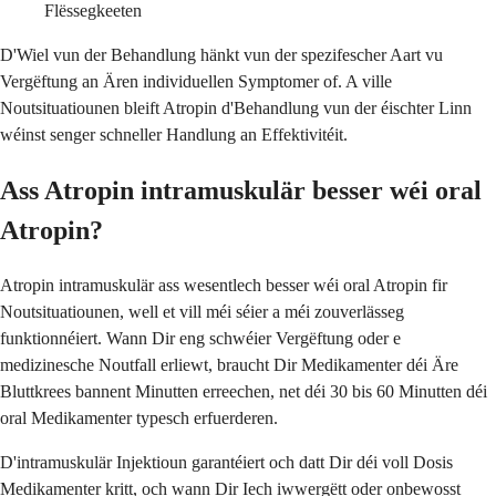
Flëssegkeeten
D'Wiel vun der Behandlung hänkt vun der spezifescher Aart vu
Vergëftung an Ären individuellen Symptomer of. A ville
Noutsituatiounen bleift Atropin d'Behandlung vun der éischter Linn
wéinst senger schneller Handlung an Effektivitéit.
Ass Atropin intramuskulär besser wéi oral
Atropin?
Atropin intramuskulär ass wesentlech besser wéi oral Atropin fir
Noutsituatiounen, well et vill méi séier a méi zouverlässeg
funktionnéiert. Wann Dir eng schwéier Vergëftung oder e
medizinesche Noutfall erliewt, braucht Dir Medikamenter déi Äre
Bluttkrees bannent Minutten erreechen, net déi 30 bis 60 Minutten déi
oral Medikamenter typesch erfuerderen.
D'intramuskulär Injektioun garantéiert och datt Dir déi voll Dosis
Medikamenter kritt, och wann Dir Iech iwwergëtt oder onbewosst