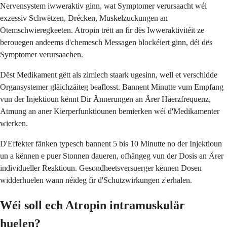
Nervensystem iwweraktiv ginn, wat Symptomer verursaacht wéi
exzessiv Schwëtzen, Drécken, Muskelzuckungen an
Otemschwieregkeeten. Atropin trëtt an fir dës Iwweraktivitéit ze
berouegen andeems d'chemesch Messagen blockéiert ginn, déi dës
Symptomer verursaachen.
Dëst Medikament gëtt als zimlech staark ugesinn, well et verschidde
Organsystemer gläichzäiteg beaflosst. Bannent Minutte vum Empfang
vun der Injektioun kënnt Dir Ännerungen an Ärer Häerzfrequenz,
Atmung an aner Kierperfunktiounen bemierken wéi d'Medikamenter
wierken.
D'Effekter fänken typesch bannent 5 bis 10 Minutte no der Injektioun
un a kënnen e puer Stonnen daueren, ofhängeg vun der Dosis an Ärer
individueller Reaktioun. Gesondheetsversuerger kënnen Dosen
widderhuelen wann néideg fir d'Schutzwirkungen z'erhalen.
Wéi soll ech Atropin intramuskulär
huelen?