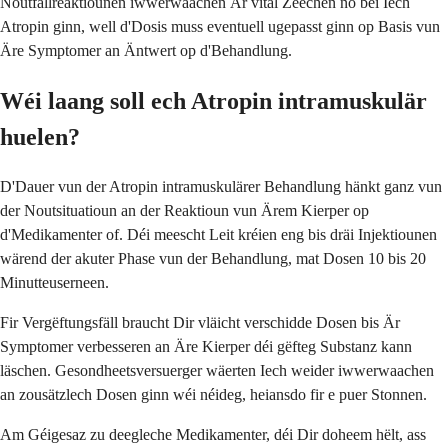
Noutfallreaktiounen iwwerwaachen Är vital Zeechen no bei Iech
Atropin ginn, well d'Dosis muss eventuell ugepasst ginn op Basis vun
Äre Symptomer an Äntwert op d'Behandlung.
Wéi laang soll ech Atropin intramuskulär
huelen?
D'Dauer vun der Atropin intramuskulärer Behandlung hänkt ganz vun
der Noutsituatioun an der Reaktioun vun Ärem Kierper op
d'Medikamenter of. Déi meescht Leit kréien eng bis dräi Injektiounen
wärend der akuter Phase vun der Behandlung, mat Dosen 10 bis 20
Minutteuserneen.
Fir Vergëftungsfäll braucht Dir vläicht verschidde Dosen bis Är
Symptomer verbesseren an Äre Kierper déi gëfteg Substanz kann
läschen. Gesondheetsversuerger wäerten Iech weider iwwerwaachen
an zousätzlech Dosen ginn wéi néideg, heiansdo fir e puer Stonnen.
Am Géigesaz zu deegleche Medikamenter, déi Dir doheem hëlt, ass