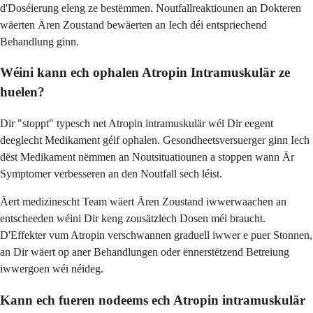
d'Doséierung eleng ze bestëmmen. Noutfallreaktiounen an Dokteren
wäerten Ären Zoustand bewäerten an Iech déi entspriechend
Behandlung ginn.
Wéini kann ech ophalen Atropin Intramuskulär ze
huelen?
Dir "stoppt" typesch net Atropin intramuskulär wéi Dir eegent
deeglecht Medikament géif ophalen. Gesondheetsversuerger ginn Iech
dëst Medikament nëmmen an Noutsituatiounen a stoppen wann Är
Symptomer verbesseren an den Noutfall sech léist.
Äert medizinescht Team wäert Ären Zoustand iwwerwaachen an
entscheeden wéini Dir keng zousätzlech Dosen méi braucht.
D'Effekter vum Atropin verschwannen graduell iwwer e puer Stonnen,
an Dir wäert op aner Behandlungen oder ënnerstëtzend Betreiung
iwwergoen wéi néideg.
Kann ech fueren nodeems ech Atropin intramuskulär