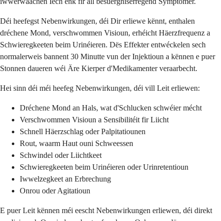
iwwerwaachen Iech enk fir all besuergniserregend Symptomer.
Déi heefegst Nebenwirkungen, déi Dir erliewe kënnt, enthalen
dréchene Mond, verschwommen Visioun, erhéicht Häerzfrequenz a
Schwieregkeeten beim Urinéieren. Dës Effekter entwéckelen sech
normalerweis bannent 30 Minutte vun der Injektioun a kënnen e puer
Stonnen daueren wéi Äre Kierper d'Medikamenter veraarbecht.
Hei sinn déi méi heefeg Nebenwirkungen, déi vill Leit erliewen:
Dréchene Mond an Hals, wat d'Schlucken schwéier mécht
Verschwommen Visioun a Sensibilitéit fir Liicht
Schnell Häerzschlag oder Palpitatiounen
Rout, waarm Haut ouni Schweessen
Schwindel oder Liichtkeet
Schwieregkeeten beim Urinéieren oder Urinretentioun
Iwwelzegkeet an Erbrechung
Onrou oder Agitatioun
E puer Leit kënnen méi eescht Nebenwirkungen erliewen, déi direkt