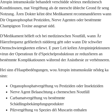
Atropin intramuskulär behandelt verschidde sérieux medizinesch
Konditiounen, mat Vergëftung als de meescht übleche Grond fir seng
Notzung. Ären Dokter kéint dëst Medikament recommandéieren wann
Dir Organophosphat Pestiziden, Nerve Agenten oder bestëmmte
Champignon Toxine ausgesat sidd.
D'Medikament hëlleft och bei medizineschen Noutfäll, wann Är
Häerzfrequenz geféierlech niddereg gëtt oder wann Dir schwéier
Otemschwieregkeeten erliewt. E puer Leit kréien Atropininjektiounen
virun der Operatioun fir d'Speichelproduktioun ze reduzéieren an
bestëmmte Komplikatiounen während der Anästhesie ze verhënneren.
Hei sinn d'Haaptbedéngungen, wou Atropin intramuskulär néideg ka
sinn:
Organophosphatvergëftung vu Pestiziden oder Insektiziden
Nerve Agent Belaaschtung a chemeschen Noutfäll
Carbamatvergëftung vu bestëmmte
Schädlingsbekämpfungsprodukter
Pilzvergëftung vu Spezies déi Muscarin enthalen