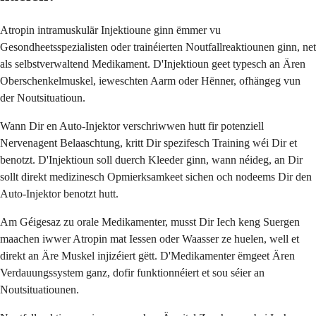
Atropin intramuskulär Injektioune ginn ëmmer vu
Gesondheetsspezialisten oder trainéierten Noutfallreaktiounen ginn, net
als selbstverwaltend Medikament. D'Injektioun geet typesch an Ären
Oberschenkelmuskel, ieweschten Aarm oder Hënner, ofhängeg vun
der Noutsituatioun.
Wann Dir en Auto-Injektor verschriwwen hutt fir potenziell
Nervenagent Belaaschtung, kritt Dir spezifesch Training wéi Dir et
benotzt. D'Injektioun soll duerch Kleeder ginn, wann néideg, an Dir
sollt direkt medizinesch Opmierksamkeet sichen och nodeems Dir den
Auto-Injektor benotzt hutt.
Am Géigesaz zu orale Medikamenter, musst Dir Iech keng Suergen
maachen iwwer Atropin mat Iessen oder Waasser ze huelen, well et
direkt an Äre Muskel injizéiert gëtt. D'Medikamenter ëmgeet Ären
Verdauungssystem ganz, dofir funktionnéiert et sou séier an
Noutsituatiounen.