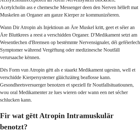
Acetylcholin ass e chemesche Messenger deen den Nerven hëlleft mat
Muskelen an Organer am ganze Kierper ze kommunizéieren.
Wann Dir Atropin als Injektioun an Äre Muskel kritt, geet et séier an
Äre Bluttkrees a reest a verschidden Organer. D'Medikament setzt am
Wesentlechen d'Bremsen op bestëmmte Nervensignaler, déi geféierlech
Symptomer während Vergëftung oder medizinesche Noutfäll
verursaache kënnen.
Dës Form vun Atropin gëtt als e staarkt Medikament ugesinn, well et
verschidde Kierpersystemer gläichzäiteg beaflosse kann.
Gesondheetsversuerger benotzen et speziell fir Noutfallsituatiounen,
wou oral Medikamenter ze lues wieren oder wann een net sécher
schlucken kann.
Fir wat gëtt Atropin Intramuskulär
benotzt?