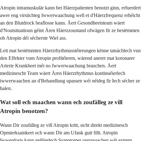
Atropin intramuskulär kann bei Häerzpatienten benotzt ginn, erfuerdert
awer eng virsiichteg Iwwerwaachung well et d'Häerzfrequenz erhéicht
an den Blutdrock beaflosse kann. Äert Gesondheetsteam wäert
d'Noutsituatioun géint Ären Häerzzoustand ofwägen fir ze bestëmmen
ob Atropin déi sécherste Wiel ass.
Leit mat bestëmmten Häerzrhythmusstéierungen kënne tatsächlech vun
den Effekter vum Atropin profitéieren, wärend anerer mat koronarer
Arterie Krankheet méi no Iwwerwaachung brauchen. Äert
medizinescht Team wäert Ären Häerzrhythmus kontinuéierlech
iwwerwaachen an d'Behandlung upassen wéi néideg fir Iech sécher ze
halen.
Wat soll ech maachen wann ech zoufälleg ze vill
Atropin benotzen?
Wann Dir zoufälleg ze vill Atropin kritt, sicht direkt medizinesch
Opmierksamkeet och wann Dir am Ufank gutt fillt. Atropin
Iwwerdosis kann geféierlech Symptomer verursaachen wéi extrem