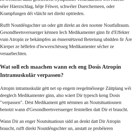
séier Häerzschlag, héije Féiwer, schwéier Duercherneen, oder
Krampfungen déi vläicht net direkt optrieden.
Rufft Noutdéngschter un oder gitt direkt an den nootste Noutfallraum.
Gesondheetsversuerger kënnen Iech Medikamenter ginn fir d'Effekter
vum Atropin ze bekämpfen an ënnerstëtzend Betreiung ubidden fir Äre
Kierper ze hëllefen d'iwwerschësseg Medikamenter sécher ze
veraarbechten.
Wat soll ech maachen wann ech eng Dosis Atropin
Intramuskulär verpassen?
Atropin intramuskulär gëtt net op engem reegelméissege Zäitplang wéi
deeglech Medikamenter ginn, also wäert Dir typesch keng Dosis
"verpassen". Dëst Medikament gëtt nëmmen an Noutsituatiounen
benotzt wann d'Gesondheetsversuerger feststellen datt Dir et braucht.
Wann Dir an enger Noutsituatioun sidd an denkt datt Dir Atropin
braucht, rufft direkt Noutdéngschter un, anstatt ze probéieren