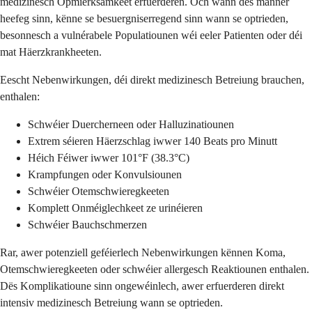
medizinesch Opmierksamkeet erfuerderen. Och wann dës manner
heefeg sinn, kënne se besuergniserregend sinn wann se optrieden,
besonnesch a vulnérabele Populatiounen wéi eeler Patienten oder déi
mat Häerzkrankheeten.
Eescht Nebenwirkungen, déi direkt medizinesch Betreiung brauchen,
enthalen:
Schwéier Duercherneen oder Halluzinatiounen
Extrem séieren Häerzschlag iwwer 140 Beats pro Minutt
Héich Féiwer iwwer 101°F (38.3°C)
Krampfungen oder Konvulsiounen
Schwéier Otemschwieregkeeten
Komplett Onméiglechkeet ze urinéieren
Schwéier Bauchschmerzen
Rar, awer potenziell geféierlech Nebenwirkungen kënnen Koma,
Otemschwieregkeeten oder schwéier allergesch Reaktiounen enthalen.
Dës Komplikatioune sinn ongewéinlech, awer erfuerderen direkt
intensiv medizinesch Betreiung wann se optrieden.