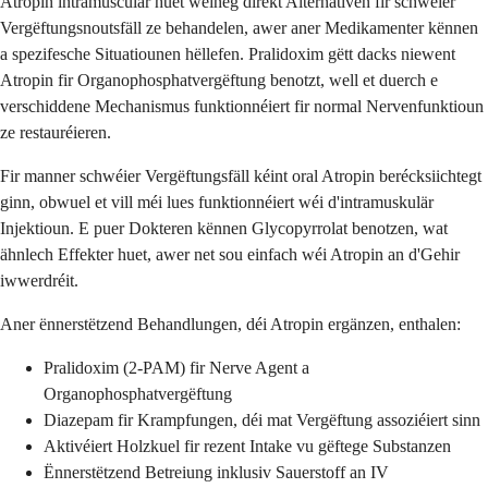
Atropin intramuscular huet wéineg direkt Alternativen fir schwéier
Vergëftungsnoutsfäll ze behandelen, awer aner Medikamenter kënnen
a spezifesche Situatiounen hëllefen. Pralidoxim gëtt dacks niewent
Atropin fir Organophosphatvergëftung benotzt, well et duerch e
verschiddene Mechanismus funktionnéiert fir normal Nervenfunktioun
ze restauréieren.
Fir manner schwéier Vergëftungsfäll kéint oral Atropin berécksiichtegt
ginn, obwuel et vill méi lues funktionnéiert wéi d'intramuskulär
Injektioun. E puer Dokteren kënnen Glycopyrrolat benotzen, wat
ähnlech Effekter huet, awer net sou einfach wéi Atropin an d'Gehir
iwwerdréit.
Aner ënnerstëtzend Behandlungen, déi Atropin ergänzen, enthalen:
Pralidoxim (2-PAM) fir Nerve Agent a
Organophosphatvergëftung
Diazepam fir Krampfungen, déi mat Vergëftung assoziéiert sinn
Aktivéiert Holzkuel fir rezent Intake vu gëftege Substanzen
Ënnerstëtzend Betreiung inklusiv Sauerstoff an IV