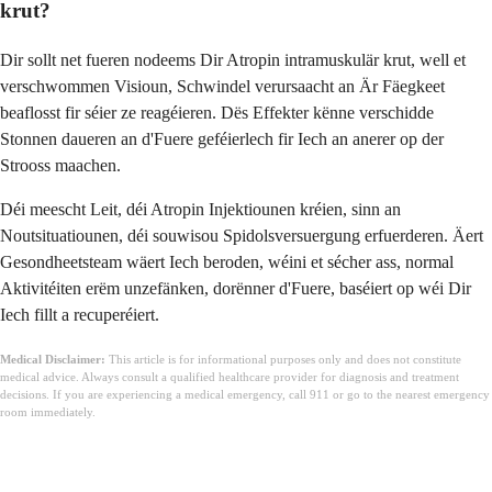
krut?
Dir sollt net fueren nodeems Dir Atropin intramuskulär krut, well et
verschwommen Visioun, Schwindel verursaacht an Är Fäegkeet
beaflosst fir séier ze reagéieren. Dës Effekter kënne verschidde
Stonnen daueren an d'Fuere geféierlech fir Iech an anerer op der
Strooss maachen.
Déi meescht Leit, déi Atropin Injektiounen kréien, sinn an
Noutsituatiounen, déi souwisou Spidolsversuergung erfuerderen. Äert
Gesondheetsteam wäert Iech beroden, wéini et sécher ass, normal
Aktivitéiten erëm unzefänken, dorënner d'Fuere, baséiert op wéi Dir
Iech fillt a recuperéiert.
Medical Disclaimer:
This article is for informational purposes only and does not constitute
medical advice. Always consult a qualified healthcare provider for diagnosis and treatment
decisions. If you are experiencing a medical emergency, call 911 or go to the nearest emergency
room immediately.