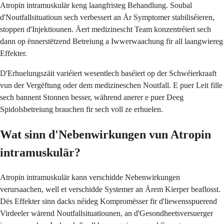
Atropin intramuskulär keng laangfristeg Behandlung. Soubal
d'Noutfallsituatioun sech verbessert an Är Symptomer stabiliséieren,
stoppen d'Injektiounen. Äert medizinescht Team konzentréiert sech
dann op ënnerstëtzend Betreiung a Iwwerwaachung fir all laangwiereg
Effekter.
D'Erhuelungszäit variéiert wesentlech baséiert op der Schwéierkraaft
vun der Vergëftung oder dem medizineschen Noutfall. E puer Leit fille
sech bannent Stonnen besser, während anerer e puer Deeg
Spidolsbetreiung brauchen fir sech voll ze erhuelen.
Wat sinn d'Nebenwirkungen vun Atropin
intramuskulär?
Atropin intramuskulär kann verschidde Nebenwirkungen
verursaachen, well et verschidde Systemer an Ärem Kierper beaflosst.
Dës Effekter sinn dacks néideg Kompromësser fir d'liewensspuerend
Virdeeler wärend Noutfallsituatiounen, an d'Gesondheetsversuerger