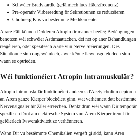
Schwéier Bradykardie (gefährlech lues Häerzfrequenz)
Pre-operativ Virbereedung fir Sekretiounen ze reduzéieren
Cholinerg Kris vu bestëmmte Medikamenter
A rare Fäll kënnen Dokteren Atropin fir manner heefeg Bedéngungen
benotzen wéi schwéier Asthmaattacken, déi net op aner Behandlungen
reagéieren, oder spezifesch Aarte vun Nerve Stéierungen. Dës
Situatioune sinn ongewéinlech, awer kënne liewensgeféierlech sinn
wann se optrieden.
Wéi funktionéiert Atropin Intramuskulär?
Atropin intramuskulär funktionéiert andeems d'Acetylcholinreceptoren
an Ärem ganze Kierper blockéiert ginn, wat verhënnert datt bestëmmte
Nervensignaler hir Ziler erreechen. Denkt drun wéi wann Dir temporär
spezifesch Drot am elektresche System vun Ärem Kierper trennt fir
geféierlech Iwweraktivitéit ze verhënneren.
Wann Dir vu bestëmmte Chemikalien vergëft gi sidd, kann Ären