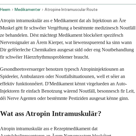
Heem
Medikamenter
Atropine Intramuscular Route
Atropin intramuskulär ass e Medikament dat als Injektioun an Äre
Muskel gëtt fir schwéier Vergëftung a bestëmmte medizinesch Noutfäll
ze behandelen. Dëst mächtegt Medikament blockéiert spezifesch
Nervensignaler an Ärem Kierper, wat liewensspuerend ka sinn wann
Dir geféierleche Chemikalien ausgesat sidd oder eng Noutbehandlung
fir schwéier Häerzrhythmusproblemer braucht.
Gesondheetsversuerger benotzen typesch Atropininjektiounen an
Spideeler, Ambulanzen oder Noutfallsituatiounen, well et séier an
effektiv funktionnéiert. D'Medikament kënnt virgelueden an Auto-
Injektoren fir einfach Benotzung wärend Noutfäll, besonnesch fir Leit,
déi Nerve Agenten oder bestëmmte Pestiziden ausgesat kënne ginn.
Wat ass Atropin Intramuskulär?
Atropin intramuskulär ass e Rezeptmedikament dat
Acetylcholinreceptoren an Ärem Nervensystem blockéiert.