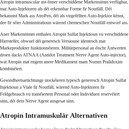
Atropin intramuscular ass ënner verschiddene Markennimm verfügbar,
mat Auto-Injektoren als déi erkennbar Forme fir Noutfäll. Déi
bekanntst Mark ass AtroPen, déi als virgefëllten Auto-Injektor kënnt,
dee fir séier Administratioun wärend chemeschen Noutfäll entworf ass.
Aner Markennimm enthalen Atropin Sulfat Injektioun vu verschiddene
Hiersteller, obwuel déi generesch Versioune identesch mat
Markeprodukter funktionnéieren. Militärpersonal an éischt Äntwerten
droen dacks ATNAA (Antidot Treatment Nerve Agent Auto-injector),
wat Atropin mat engem anere Medikament mam Numm Pralidoxim
kombinéiert.
Gesondheetsariichtunge stockéieren typesch generesch Atropin Sulfat
Injektioun a Viale fir Noutfäll, wärend Auto-Injektoren fir
Feldgebrauch vu trainéiertem Personal oder Individuen reservéiert
sinn, déi dem Nerve Agent ausgesat sinn.
Atropin Intramuskulär Alternativen