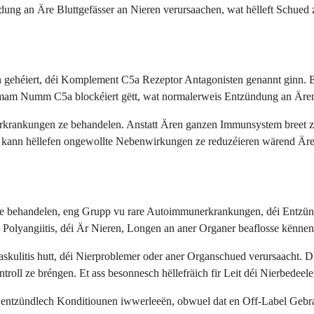
ndung an Äre Bluttgefässer an Nieren verursaachen, wat hëlleft Schued
gehéiert, déi Komplement C5a Rezeptor Antagonisten genannt ginn. Et
am Numm C5a blockéiert gëtt, wat normalerweis Entzündung an Ärem 
rkrankungen ze behandelen. Anstatt Ären ganzen Immunsystem breet ze
kann hëllefen ongewollte Nebenwirkungen ze reduzéieren wärend Ären Z
 ze behandelen, eng Grupp vu rare Autoimmunerkrankungen, déi Entzün
 Polyangiitis, déi Är Nieren, Longen an aner Organer beaflosse kënnen
skulitis hutt, déi Nierproblemer oder aner Organschued verursaacht.
ll ze bréngen. Et ass besonnesch hëllefräich fir Leit déi Nierbedeeleg
r entzündlech Konditiounen iwwerleeën, obwuel dat en Off-Label Gebr