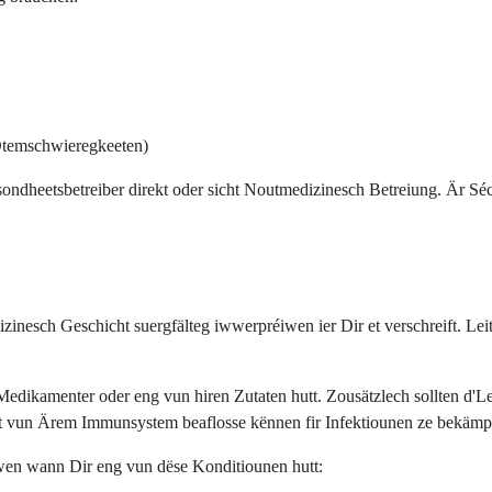
Otemschwieregkeeten)
ondheetsbetreiber direkt oder sicht Noutmedizinesch Betreiung. Är Séc
zinesch Geschicht suergfälteg iwwerpréiwen ier Dir et verschreift. Le
edikamenter oder eng vun hiren Zutaten hutt. Zousätzlech sollten d'Lei
eet vun Ärem Immunsystem beaflosse kënnen fir Infektiounen ze bekämp
wen wann Dir eng vun dëse Konditiounen hutt: