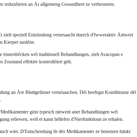
 ze reduzéieren an Är allgemeng Gesondheet ze verbesseren.
 zielt speziell Entzündung verursaacht duerch d'Iwweraktiv Äntwert
Kierper ausléist.
 ënnerdrécken wéi traditionell Behandlungen, zielt Avacopan e
oustand effektiv kontrolléiert gëtt.
dung an Äre Bluttgefässer verursaachen. Déi heefegst Konditioune déi
.
 D'Medikamenter ginn typesch niewent aner Behandlungen wéi
ung erliewen, well et kann hëllefen d'Nierfunktioun ze erhalen.
auch wier. D'Entscheedung fir dës Medikamenter ze benotzen hänkt