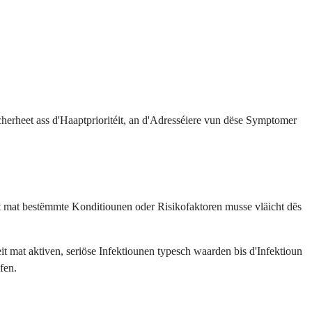
herheet ass d'Haaptprioritéit, an d'Adresséiere vun dëse Symptomer
it mat bestëmmte Konditiounen oder Risikofaktoren musse vläicht dës
t mat aktiven, seriöse Infektiounen typesch waarden bis d'Infektioun
fen.