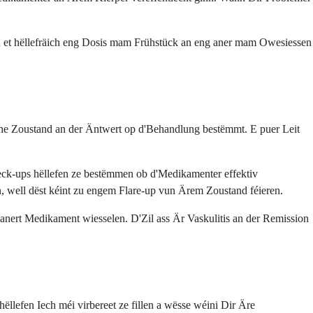
en et hëllefräich eng Dosis mam Frühstück an eng aner mam Owesiessen
he Zoustand an der Äntwert op d'Behandlung bestëmmt. E puer Leit
heck-ups hëllefen ze bestëmmen ob d'Medikamenter effektiv
, well dëst kéint zu engem Flare-up vun Ärem Zoustand féieren.
anert Medikament wiesselen. D'Zil ass Är Vaskulitis an der Remission
lefen Iech méi virbereet ze fillen a wësse wéini Dir Äre