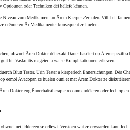
v Optiounen oder Techniken déi hëllefe kënnen.
ante Niveau vum Medikament an Ärem Kierper z'erhalen. Vill Leit fann
n ze erënneren Är Medikamenter konsequent ze huelen.
hen, obwuel Ären Dokter déi exakt Dauer baséiert op Ärem spezifesc
utt hir Vaskulitis reagéiert a wa se Komplikatiounen erliewen.
duerch Blutt Tester, Urin Tester a kierperlech Ënnersichungen. Dës C
 op eemol Avacopan ze huelen ouni et mat Ärem Dokter ze diskutéieren
 Ären Dokter eng Ënnerhaltstherapie recommandéieren oder Iech op en 
?
el net jiddereen se erliewt. Verstoen wat ze erwaarden kann Iech hël