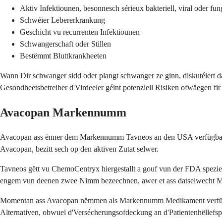
Aktiv Infektiounen, besonnesch sérieux bakteriell, viral oder fun
Schwéier Lebererkrankung
Geschicht vu recurrenten Infektiounen
Schwangerschaft oder Stillen
Bestëmmt Bluttkrankheeten
Wann Dir schwanger sidd oder plangt schwanger ze ginn, diskutéiert d
Gesondheetsbetreiber d'Virdeeler géint potenziell Risiken ofwäegen fir 
Avacopan Markennumm
Avacopan ass ënner dem Markennumm Tavneos an den USA verfügbar.
Avacopan, bezitt sech op den aktiven Zutat selwer.
Tavneos gëtt vu ChemoCentryx hiergestallt a gouf vun der FDA speziel
engem vun deenen zwee Nimm bezeechnen, awer et ass datselwecht 
Momentan ass Avacopan nëmmen als Markennumm Medikament verfügbar, 
Alternativen, obwuel d'Versécherungsofdeckung an d'Patientenhëllefs