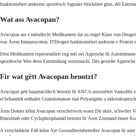
funktionnéiert andeems spezifesch Signaler blockéiert ginn, déi Entzü
Wat ass Avacopan?
Avacopan ass e mëndlecht Medikament dat zu enger Klass vun Drogen 
vun Ärem Immunsystem. D'Drogen funktionnéiert andeems e Protein m
Dëst Medikament representéiert eng méi nei Approche fir Autoimmune
spezifesche Wee deen Entzündung verursaacht. Dës gezielte Approche 
Fir wat gëtt Avacopan benotzt?
Avacopan gëtt haaptsächlech benotzt fir ANCA-assoziéiert Vaskulitis
et behandelt enthalen Granulomatose mat Polyangiitis a mikroskopesch
Ären Dokter kéint Avacopan verschreiwen wann Dir aktiv, schwéier Va
Rituximab oder Cyclophosphamid benotzt fir Ären Zoustand ënner Kontro
A verschiddene Fäll kéint Äre Gesondheetsbetreiber Avacopan fir ane