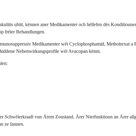
litis ubitt, kënnen aner Medikamenter och hëllefen dës Konditiounen
op fréier Behandlungen.
 immunosuppressiv Medikamenter wéi Cyclophosphamid, Methotrexat a 
schiddene Nebenwirkungsprofile wéi Avacopan kënnt.
len:
 der Schwéierkraaft vun Ärem Zoustand, Ärer Nierfunktioun an Ärer a
un ze fannen.