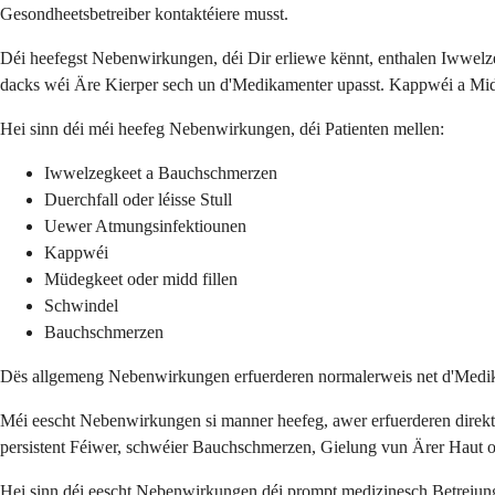
Gesondheetsbetreiber kontaktéiere musst.
Déi heefegst Nebenwirkungen, déi Dir erliewe kënnt, enthalen Iwwelz
dacks wéi Äre Kierper sech un d'Medikamenter upasst. Kappwéi a Mid
Hei sinn déi méi heefeg Nebenwirkungen, déi Patienten mellen:
Iwwelzegkeet a Bauchschmerzen
Duerchfall oder léisse Stull
Uewer Atmungsinfektiounen
Kappwéi
Müdegkeet oder midd fillen
Schwindel
Bauchschmerzen
Dës allgemeng Nebenwirkungen erfuerderen normalerweis net d'Medikame
Méi eescht Nebenwirkungen si manner heefeg, awer erfuerderen direk
persistent Féiwer, schwéier Bauchschmerzen, Gielung vun Ärer Haut 
Hei sinn déi eescht Nebenwirkungen déi prompt medizinesch Betreiun