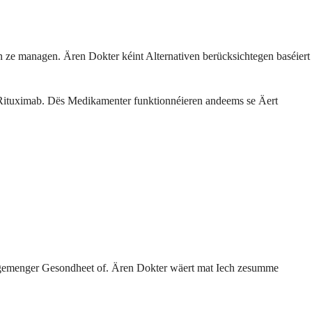
 ze managen. Ären Dokter kéint Alternativen berücksichtegen baséiert
Rituximab. Dës Medikamenter funktionnéieren andeems se Äert
llgemenger Gesondheet of. Ären Dokter wäert mat Iech zesumme