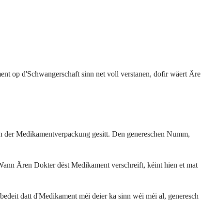
t op d'Schwangerschaft sinn net voll verstanen, dofir wäert Äre
n der Medikamentverpackung gesitt. Den genereschen Numm,
Wann Ären Dokter dëst Medikament verschreift, kéint hien et mat
eit datt d'Medikament méi deier ka sinn wéi méi al, generesch