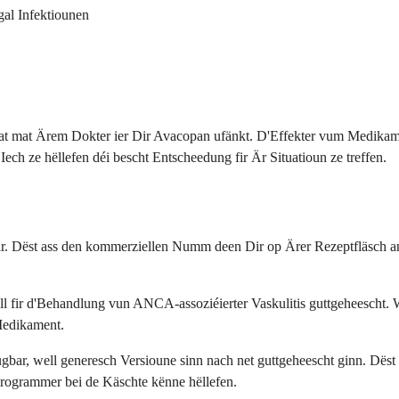
gal Infektiounen
at mat Ärem Dokter ier Dir Avacopan ufänkt. D'Effekter vum Medikamen
Iech ze hëllefen déi bescht Entscheedung fir Är Situatioun ze treffen.
 Dëst ass den kommerziellen Numm deen Dir op Ärer Rezeptfläsch a
l fir d'Behandlung vun ANCA-assoziéierter Vaskulitis guttgeheescht. 
Medikament.
well generesch Versioune sinn nach net guttgeheescht ginn. Dëst bed
programmer bei de Käschte kënne hëllefen.