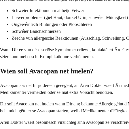
Schwéier Infektiounen mat héije Féiwer
Liewerproblemer (giel Haut, donkel Urin, schwéier Müdegkeet)
Ongewéinlech Blutungen oder Plooschteren
Schwéier Bauchschmerzen
Zeeche vun allergesche Reaktiounen (Ausschlag, Schwellung, 
Wann Dir ee vun dëse seriöse Symptomer erliewt, kontaktéiert Äre Ges
séier kann méi eescht Komplikatioune verhënneren.
Wien soll Avacopan net huelen?
Avacopan ass net fir jiddereen gëeegent, an Ären Dokter wäert Är medi
Medikamenter vermeiden oder se mat extra Vorsicht benotzen.
Dir sollt Avacopan net huelen wann Dir eng bekannte Allergie géint d'M
behandelt gëtt ier se Avacopan starten, well d'Medikamenter d'Fäegk
Ären Dokter wäert besonnesch virsiichteg sinn Avacopan ze verschrei