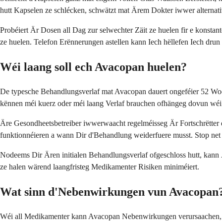
hutt Kapselen ze schlécken, schwätzt mat Ärem Dokter iwwer alternati
Probéiert Är Dosen all Dag zur selwechter Zäit ze huelen fir e konst
ze huelen. Telefon Erënnerungen astellen kann Iech hëllefen Iech dru
Wéi laang soll ech Avacopan huelen?
De typesche Behandlungsverlaf mat Avacopan dauert ongeféier 52 Woc
kënnen méi kuerz oder méi laang Verlaf brauchen ofhängeg dovun wéi g
Äre Gesondheetsbetreiber iwwerwaacht regelméisseg Är Fortschrëtter 
funktionnéieren a wann Dir d'Behandlung weiderfuere musst. Stop net
Nodeems Dir Ären initialen Behandlungsverlaf ofgeschloss hutt, kann
ze halen wärend laangfristeg Medikamenter Risiken miniméiert.
Wat sinn d'Nebenwirkungen vun Avacopan
Wéi all Medikamenter kann Avacopan Nebenwirkungen verursaachen, obwu