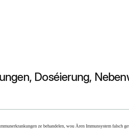
ungen, Doséierung, Neben
utoimmunerkrankungen ze behandelen, wou Ären Immunsystem falsch ge