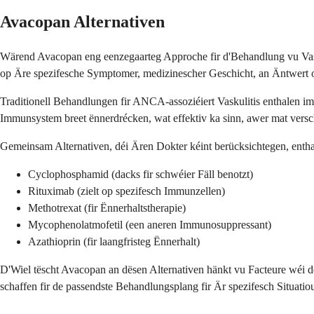
Avacopan Alternativen
Wärend Avacopan eng eenzegaarteg Approche fir d'Behandlung vu Vasku
op Äre spezifesche Symptomer, medizinescher Geschicht, an Äntwert 
Traditionell Behandlungen fir ANCA-assoziéiert Vaskulitis enthalen
Immunsystem breet ënnerdrécken, wat effektiv ka sinn, awer mat ver
Gemeinsam Alternativen, déi Ären Dokter kéint berücksichtegen, entha
Cyclophosphamid (dacks fir schwéier Fäll benotzt)
Rituximab (zielt op spezifesch Immunzellen)
Methotrexat (fir Ënnerhaltstherapie)
Mycophenolatmofetil (een aneren Immunosuppressant)
Azathioprin (fir laangfristeg Ënnerhalt)
D'Wiel tëscht Avacopan an dësen Alternativen hänkt vu Facteure wéi
schaffen fir de passendste Behandlungsplang fir Är spezifesch Situatio