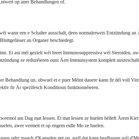
Äntwert op aner Behandlungen of.
wéi wann een e Schalter ausschalt, deen normalerweis Entzündung an Är
Bluttgefässer an Organer beschiedegt.
nn. Et ass méi gezielt wéi breet Immunosuppressiva wéi Steroiden, aw
zündung ze reduzéieren ouni Äert Immunsystem komplett auszeschalten,
 Behandlung un, obwuel et e puer Méint dauere kann fir déi voll Vir
ektiv fir Är spezifesch Konditioun funktionnéieren.
zweemol am Dag mat Iessen. Et mat Iessen ze huelen hëlleft Ärem Kie
huelen, awer vermeit et op engem eidle Mo ze huelen.
 kauen oder maach d'Kapselen net op, well dat kann beaflossen wéi d'