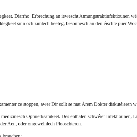
egkeet, Diarrho, Erbrechung an iewescht Atmungstraktinfektiounen wé
degkeet sinn och zimlech heefeg, besonnesch an den éischte puer Wo
nter ze stoppen, awer Dir sollt se mat Ärem Dokter diskutéieren wann 
t medizinesch Opmierksamkeet. Dës enthalen schwéier Infektiounen, 
oder Aen, oder ongewéinlech Plooschteren.
g brauchen: