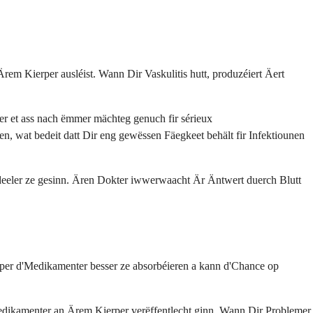
em Kierper ausléist. Wann Dir Vaskulitis hutt, produzéiert Äert
er et ass nach ëmmer mächteg genuch fir sérieux
 wat bedeit datt Dir eng gewëssen Fäegkeet behält fir Infektiounen
deeler ze gesinn. Ären Dokter iwwerwaacht Är Äntwert duerch Blutt
rper d'Medikamenter besser ze absorbéieren a kann d'Chance op
Medikamenter an Ärem Kierper verëffentlecht ginn. Wann Dir Problemer