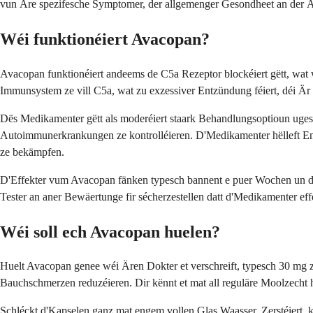
vun Äre spezifesche Symptomer, der allgemenger Gesondheet an der 
Wéi funktionéiert Avacopan?
Avacopan funktionéiert andeems de C5a Rezeptor blockéiert gëtt, wat 
Immunsystem ze vill C5a, wat zu exzessiver Entzündung féiert, déi Är 
Dës Medikamenter gëtt als moderéiert staark Behandlungsoptioun ugesi
Autoimmunerkrankungen ze kontrolléieren. D'Medikamenter hëlleft Ent
ze bekämpfen.
D'Effekter vum Avacopan fänken typesch bannent e puer Wochen un der
Tester an aner Bewäertunge fir sécherzestellen datt d'Medikamenter eff
Wéi soll ech Avacopan huelen?
Huelt Avacopan genee wéi Ären Dokter et verschreift, typesch 30 mg 
Bauchschmerzen reduzéieren. Dir kënnt et mat all reguläre Moolzecht 
Schléckt d'Kapselen ganz mat engem vollen Glas Waasser. Zerstéiert,