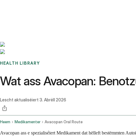
Benchmarks
Stories
FAQ
Sign up / Log in
HEALTH LIBRARY
Wat ass Avacopan: Benotz
Lescht aktualiséiert
3. Abrëll 2026
Heem
Medikamenter
Avacopan Oral Route
Avacopan ass e spezialiséiert Medikament dat hëlleft bestëmmten A