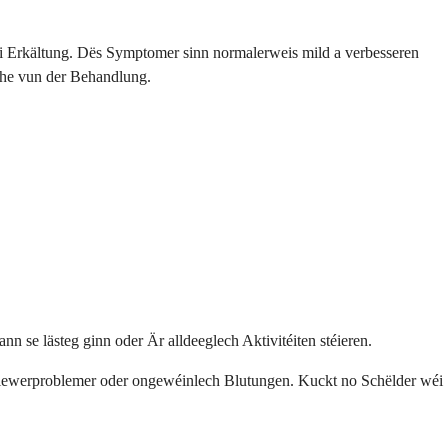
i Erkältung. Dës Symptomer sinn normalerweis mild a verbesseren
che vun der Behandlung.
se lästeg ginn oder Är alldeeglech Aktivitéiten stéieren.
Liewerproblemer oder ongewéinlech Blutungen. Kuckt no Schëlder wéi