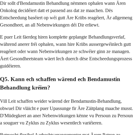
Dir sollt d'Bendamustin Behandlung nëmmen ophalen wann Ären
Onkolog decidéiert datt et passend ass dat ze maachen. Dës
Entscheedung baséiert op wéi gutt Äre Kriibs reagéiert, Är allgemeng
Gesondheet, an all Nebenwirkungen déi Dir erliewt.
E puer Leit fäerdeg hiren komplette geplangte Behandlungsverlaf,
während anerer fréi ophalen, wann hire Kriibs aussergewéinlech gutt
reagéiert oder wann Nebenwirkungen ze schwéier ginn ze managen.
Äert Gesondheetsteam wäert Iech duerch dëse Entscheedungsprozess
guidéieren.
Q5. Kann ech schaffen wärend ech Bendamustin
Behandlung kréien?
Vill Leit schaffen weider wärend der Bendamustin-Behandlung,
obwuel Dir vläicht e puer Upassunge fir Äre Zäitplang maache musst.
D'Müdegkeet an aner Nebenwirkungen kënne vu Persoun zu Persoun
a souguer vu Zyklus zu Zyklus wesentlech variéieren.
Betruecht flexibel Aarbechtsarrangementer mat Ärem Patron ze