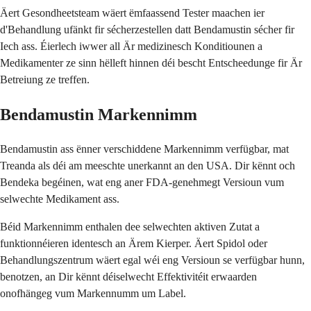
Äert Gesondheetsteam wäert ëmfaassend Tester maachen ier
d'Behandlung ufänkt fir sécherzestellen datt Bendamustin sécher fir
Iech ass. Éierlech iwwer all Är medizinesch Konditiounen a
Medikamenter ze sinn hëlleft hinnen déi bescht Entscheedunge fir Är
Betreiung ze treffen.
Bendamustin Markennimm
Bendamustin ass ënner verschiddene Markennimm verfügbar, mat
Treanda als déi am meeschte unerkannt an den USA. Dir kënnt och
Bendeka begéinen, wat eng aner FDA-genehmegt Versioun vum
selwechte Medikament ass.
Béid Markennimm enthalen dee selwechten aktiven Zutat a
funktionnéieren identesch an Ärem Kierper. Äert Spidol oder
Behandlungszentrum wäert egal wéi eng Versioun se verfügbar hunn,
benotzen, an Dir kënnt déiselwecht Effektivitéit erwaarden
onofhängeg vum Markennumm um Label.