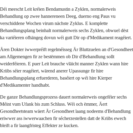
Déi meescht Leit kréien Bendamustin a Zyklen, normalerweis
Behandlung op zwee hannereneen Deeg, duerno eng Paus vu
verschiddene Wochen virum nächste Zyklus. E komplette
Behandlungsplang beinhalt normalerweis sechs Zyklen, obwuel dëst
ka variéieren ofhängeg dovun wéi gutt Dir op d'Medikament reagéiert.
Ären Dokter iwwerpréift regelméisseg Är Bluttzuelen an d'Gesondheet
am Allgemengen fir ze bestëmmen ob Dir d'Behandlung sollt
weiderféieren. E puer Leit brauche vläicht manner Zyklen wann hire
Kriibs séier reagéiert, wärend anerer Upassunge fir hire
Behandlungsplang erfuerderen, baséiert op wéi hire Kierper
d'Medikamenter handhabt.
De ganze Behandlungsprozess dauert normalerweis ongeféier sechs
Méint vum Ufank bis zum Schluss. Wéi och ëmmer, Äert
Gesondheetsteam wäert Är Gesondheet laang nodeems d'Behandlung
eriwwer ass iwwerwaachen fir sécherzestellen datt de Kriibs ewech
bleift a fir laangfristeg Effekter ze kucken.