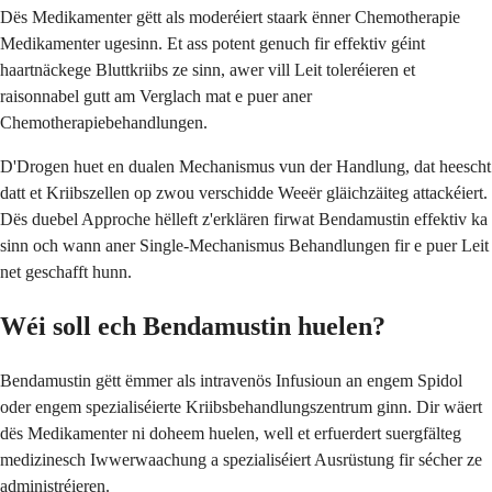
Dës Medikamenter gëtt als moderéiert staark ënner Chemotherapie
Medikamenter ugesinn. Et ass potent genuch fir effektiv géint
haartnäckege Bluttkriibs ze sinn, awer vill Leit toleréieren et
raisonnabel gutt am Verglach mat e puer aner
Chemotherapiebehandlungen.
D'Drogen huet en dualen Mechanismus vun der Handlung, dat heescht
datt et Kriibszellen op zwou verschidde Weeër gläichzäiteg attackéiert.
Dës duebel Approche hëlleft z'erklären firwat Bendamustin effektiv ka
sinn och wann aner Single-Mechanismus Behandlungen fir e puer Leit
net geschafft hunn.
Wéi soll ech Bendamustin huelen?
Bendamustin gëtt ëmmer als intravenös Infusioun an engem Spidol
oder engem spezialiséierte Kriibsbehandlungszentrum ginn. Dir wäert
dës Medikamenter ni doheem huelen, well et erfuerdert suergfälteg
medizinesch Iwwerwaachung a spezialiséiert Ausrüstung fir sécher ze
administréieren.