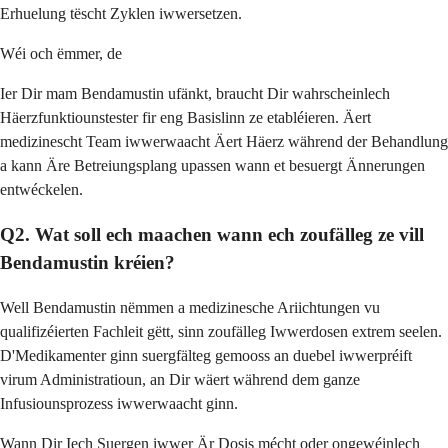
Erhuelung tëscht Zyklen iwwersetzen.
Wéi och ëmmer, de
Ier Dir mam Bendamustin ufänkt, braucht Dir wahrscheinlech
Häerzfunktiounstester fir eng Basislinn ze etabléieren. Äert
medizinescht Team iwwerwaacht Äert Häerz während der Behandlung
a kann Äre Betreiungsplang upassen wann et besuergt Ännerungen
entwéckelen.
Q2. Wat soll ech maachen wann ech zoufälleg ze vill
Bendamustin kréien?
Well Bendamustin nëmmen a medizinesche Ariichtungen vu
qualifizéierten Fachleit gëtt, sinn zoufälleg Iwwerdosen extrem seelen.
D'Medikamenter ginn suergfälteg gemooss an duebel iwwerpréift
virum Administratioun, an Dir wäert während dem ganze
Infusiounsprozess iwwerwaacht ginn.
Wann Dir Iech Suergen iwwer Är Dosis mécht oder ongewéinlech