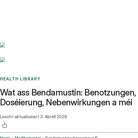
Benchmarks
Stories
FAQ
Sign up / Log in
HEALTH LIBRARY
Wat ass Bendamustin: Benotzungen,
Doséierung, Nebenwirkungen a méi
Lescht aktualiséiert
3. Abrëll 2026
Heem
Medikamenter
Bendamustine Intravenous Route