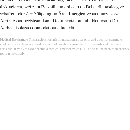
diskutéieren, wéi zum Beispill vun doheem op Behandlungsdeeg ze
schaffen oder Äre Zäitplang un Ären Energieniveauen unzepassen.
Äert Gesondheetsteam kann Dokumentatioun ubidden wann Dir
Aarbechtsplazaccommodatioune braucht.
Medical Disclaimer:
This article is for informational purposes only and does not constitute
medical advice. Always consult a qualified healthcare provider for diagnosis and treatment
decisions. If you are experiencing a medical emergency, call 911 or go to the nearest emergency
room immediately.