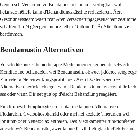
Generesch Versioune vu Bendamustin sinn och verfügbar, wat
heiansdo hëllefe kann d'Behandlungskäschte reduzéieren. Äert
Gesondheetsteam wäert mat Ärer Versécherungsgesellschaft zesumme
schaffen fir déi gëeegent an bezuelbar Optioun fir Är Situatioun ze
bestëmmen.
Bendamustin Alternativen
Verschidde aner Chemotherapie Medikamenter kënnen déiselwecht
Konditioune behandelen wéi Bendamustin, obwuel jidderee seng eege
Virdeeler a Nebenwirkungsprofil huet. Ären Dokter wäert dës
Alternativen berücksichtegen wann Bendamustin net gëeegent fir Iech
ass oder wann Dir net gutt op d'éischt Behandlung reagéiert.
Fir chronesch lymphozytesch Leukämie kënnen Alternativen
Fludarabin, Cyclophosphamid oder méi nei gezielte Therapien wéi
Ibrutinib oder Venetoclax enthalen. Dës Medikamenter funktionéieren
anescht wéi Bendamustin, awer kënne fir vill Leit gläich effektiv sinn.