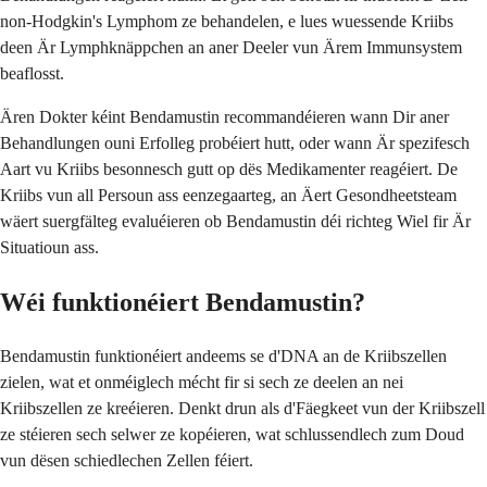
non-Hodgkin's Lymphom ze behandelen, e lues wuessende Kriibs
deen Är Lymphknäppchen an aner Deeler vun Ärem Immunsystem
beaflosst.
Ären Dokter kéint Bendamustin recommandéieren wann Dir aner
Behandlungen ouni Erfolleg probéiert hutt, oder wann Är spezifesch
Aart vu Kriibs besonnesch gutt op dës Medikamenter reagéiert. De
Kriibs vun all Persoun ass eenzegaarteg, an Äert Gesondheetsteam
wäert suergfälteg evaluéieren ob Bendamustin déi richteg Wiel fir Är
Situatioun ass.
Wéi funktionéiert Bendamustin?
Bendamustin funktionéiert andeems se d'DNA an de Kriibszellen
zielen, wat et onméiglech mécht fir si sech ze deelen an nei
Kriibszellen ze kreéieren. Denkt drun als d'Fäegkeet vun der Kriibszell
ze stéieren sech selwer ze kopéieren, wat schlussendlech zum Doud
vun dësen schiedlechen Zellen féiert.