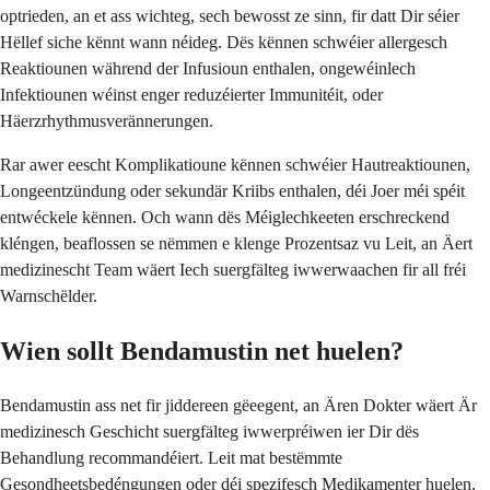
optrieden, an et ass wichteg, sech bewosst ze sinn, fir datt Dir séier
Hëllef siche kënnt wann néideg. Dës kënnen schwéier allergesch
Reaktiounen während der Infusioun enthalen, ongewéinlech
Infektiounen wéinst enger reduzéierter Immunitéit, oder
Häerzrhythmusverännerungen.
Rar awer eescht Komplikatioune kënnen schwéier Hautreaktiounen,
Longeentzündung oder sekundär Kriibs enthalen, déi Joer méi spéit
entwéckele kënnen. Och wann dës Méiglechkeeten erschreckend
kléngen, beaflossen se nëmmen e klenge Prozentsaz vu Leit, an Äert
medizinescht Team wäert Iech suergfälteg iwwerwaachen fir all fréi
Warnschëlder.
Wien sollt Bendamustin net huelen?
Bendamustin ass net fir jiddereen gëeegent, an Ären Dokter wäert Är
medizinesch Geschicht suergfälteg iwwerpréiwen ier Dir dës
Behandlung recommandéiert. Leit mat bestëmmte
Gesondheetsbedéngungen oder déi spezifesch Medikamenter huelen,