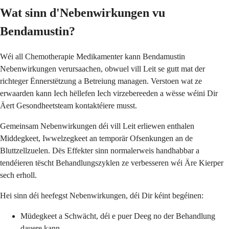
Wat sinn d'Nebenwirkungen vu
Bendamustin?
Wéi all Chemotherapie Medikamenter kann Bendamustin
Nebenwirkungen verursaachen, obwuel vill Leit se gutt mat der
richteger Ënnerstëtzung a Betreiung managen. Verstoen wat ze
erwaarden kann Iech hëllefen Iech virzebereeden a wësse wéini Dir
Äert Gesondheetsteam kontaktéiere musst.
Gemeinsam Nebenwirkungen déi vill Leit erliewen enthalen
Middegkeet, Iwwelzegkeet an temporär Ofsenkungen an de
Bluttzellzuelen. Dës Effekter sinn normalerweis handhabbar a
tendéieren tëscht Behandlungszyklen ze verbesseren wéi Äre Kierper
sech erholl.
Hei sinn déi heefegst Nebenwirkungen, déi Dir kéint begéinen:
Müdegkeet a Schwächt, déi e puer Deeg no der Behandlung
dauere kann