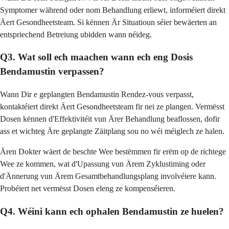
Symptomer während oder nom Behandlung erliewt, informéiert direkt
Äert Gesondheetsteam. Si kënnen Är Situatioun séier bewäerten an
entspriechend Betreiung ubidden wann néideg.
Q3. Wat soll ech maachen wann ech eng Dosis
Bendamustin verpassen?
Wann Dir e geplangten Bendamustin Rendez-vous verpasst,
kontaktéiert direkt Äert Gesondheetsteam fir nei ze plangen. Vermësst
Dosen kënnen d'Effektivitéit vun Ärer Behandlung beaflossen, dofir
ass et wichteg Äre geplangte Zäitplang sou no wéi méiglech ze halen.
Ären Dokter wäert de beschte Wee bestëmmen fir erëm op de richtege
Wee ze kommen, wat d'Upassung vun Ärem Zyklustiming oder
d'Ännerung vun Ärem Gesamtbehandlungsplang involvéiere kann.
Probéiert net vermësst Dosen eleng ze kompenséieren.
Q4. Wéini kann ech ophalen Bendamustin ze huelen?