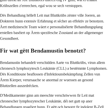
Kriibszellen z'erreechen, egal wou se sech verstoppen.
Dës Behandlung hëlleft Leit mat Bluttkriibs zënter ville Joeren, an
Dokteren hunn extensiv Erfahrung et sécher an effektiv ze benotzen.
Äert medizinescht Team wäert e personaliséierte Behandlungsplang
erstellen baséiert op Ärem spezifesche Zoustand an der allgemenger
Gesondheet.
Fir wat gëtt Bendamustin benotzt?
Bendamustin behandelt verschidden Aarte vu Bluttkriibs, virun allem
chronesch lymphozytesch Leukämie (CLL) a bestëmmte Lymphomen.
Dës Konditioune beaflossen d'Infektiounsbekämpfung Zellen vun
Ärem Kierper, verursaache se anormal ze wuessen an gesond
Bluttzellen auszedrécken.
D'Medikamenter ginn am meeschte verschriwwen fir Leit mat
chronescher lymphozytescher Leukämie, déi net gutt op aner
Behandlungen reagéiert hunn. Et gëtt och benotzt fir indolent B-Zell