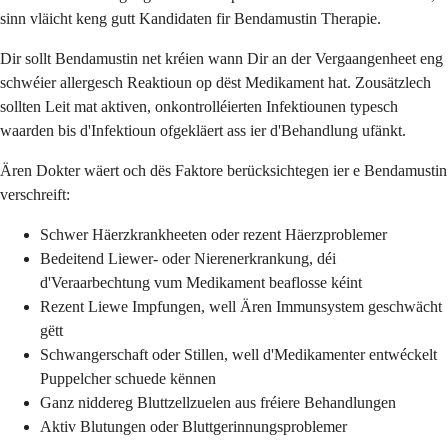
sinn vläicht keng gutt Kandidaten fir Bendamustin Therapie.
Dir sollt Bendamustin net kréien wann Dir an der Vergaangenheet eng
schwéier allergesch Reaktioun op dëst Medikament hat. Zousätzlech
sollten Leit mat aktiven, onkontrolléierten Infektiounen typesch
waarden bis d'Infektioun ofgekläert ass ier d'Behandlung ufänkt.
Ären Dokter wäert och dës Faktore berücksichtegen ier e Bendamustin
verschreift:
Schwer Häerzkrankheeten oder rezent Häerzproblemer
Bedeitend Liewer- oder Nierenerkrankung, déi
d'Veraarbechtung vum Medikament beaflosse kéint
Rezent Liewe Impfungen, well Ären Immunsystem geschwächt
gëtt
Schwangerschaft oder Stillen, well d'Medikamenter entwéckelt
Puppelcher schuede kënnen
Ganz niddereg Bluttzellzuelen aus fréiere Behandlungen
Aktiv Blutungen oder Bluttgerinnungsproblemer