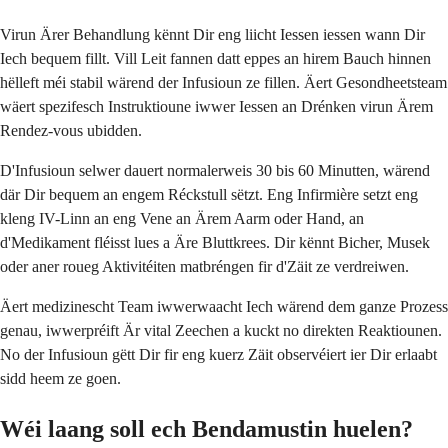
Virun Ärer Behandlung kënnt Dir eng liicht Iessen iessen wann Dir
Iech bequem fillt. Vill Leit fannen datt eppes an hirem Bauch hinnen
hëlleft méi stabil wärend der Infusioun ze fillen. Äert Gesondheetsteam
wäert spezifesch Instruktioune iwwer Iessen an Drénken virun Ärem
Rendez-vous ubidden.
D'Infusioun selwer dauert normalerweis 30 bis 60 Minutten, wärend
där Dir bequem an engem Réckstull sëtzt. Eng Infirmière setzt eng
kleng IV-Linn an eng Vene an Ärem Aarm oder Hand, an
d'Medikament fléisst lues a Äre Bluttkrees. Dir kënnt Bicher, Musek
oder aner roueg Aktivitéiten matbréngen fir d'Zäit ze verdreiwen.
Äert medizinescht Team iwwerwaacht Iech wärend dem ganze Prozess
genau, iwwerpréift Är vital Zeechen a kuckt no direkten Reaktiounen.
No der Infusioun gëtt Dir fir eng kuerz Zäit observéiert ier Dir erlaabt
sidd heem ze goen.
Wéi laang soll ech Bendamustin huelen?