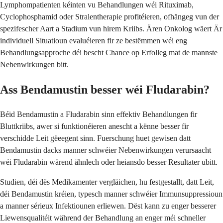
Lymphompatienten kéinten vu Behandlungen wéi Rituximab,
Cyclophosphamid oder Stralentherapie profitéieren, ofhängeg vun der
spezifescher Aart a Stadium vun hirem Kriibs. Ären Onkolog wäert Är
individuell Situatioun evaluéieren fir ze bestëmmen wéi eng
Behandlungsapproche déi bescht Chance op Erfolleg mat de mannste
Nebenwirkungen bitt.
Ass Bendamustin besser wéi Fludarabin?
Béid Bendamustin a Fludarabin sinn effektiv Behandlungen fir
Bluttkriibs, awer si funktionéieren anescht a kënne besser fir
verschidde Leit gëeegent sinn. Fuerschung huet gewisen datt
Bendamustin dacks manner schwéier Nebenwirkungen verursaacht
wéi Fludarabin wärend ähnlech oder heiansdo besser Resultater ubitt.
Studien, déi dës Medikamenter vergläichen, hu festgestallt, datt Leit,
déi Bendamustin kréien, typesch manner schwéier Immunsuppressioun
a manner sérieux Infektiounen erliewen. Dëst kann zu enger besserer
Liewensqualitéit während der Behandlung an enger méi schneller