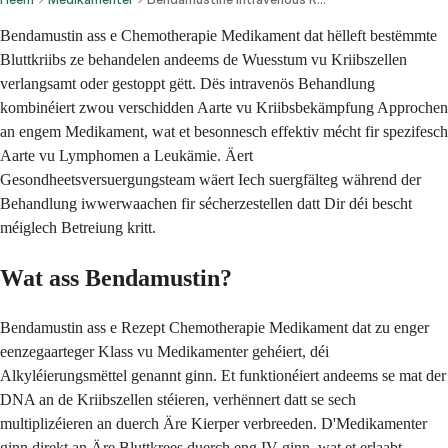
Bendamustin ass e Chemotherapie Medikament dat hëlleft bestëmmte
Bluttkriibs ze behandelen andeems de Wuesstum vu Kriibszellen
verlangsamt oder gestoppt gëtt. Dës intravenös Behandlung
kombinéiert zwou verschidden Aarte vu Kriibsbekämpfung Approchen
an engem Medikament, wat et besonnesch effektiv mécht fir spezifesch
Aarte vu Lymphomen a Leukämie. Äert
Gesondheetsversuergungsteam wäert Iech suergfälteg während der
Behandlung iwwerwaachen fir sécherzestellen datt Dir déi bescht
méiglech Betreiung kritt.
Wat ass Bendamustin?
Bendamustin ass e Rezept Chemotherapie Medikament dat zu enger
eenzegaarteger Klass vu Medikamenter gehéiert, déi
Alkyléierungsmëttel genannt ginn. Et funktionéiert andeems se mat der
DNA an de Kriibszellen stéieren, verhënnert datt se sech
multiplizéieren an duerch Äre Kierper verbreeden. D'Medikamenter
ginn direkt an Äre Bluttkrees duerch eng IV ginn, wat et erlaabt