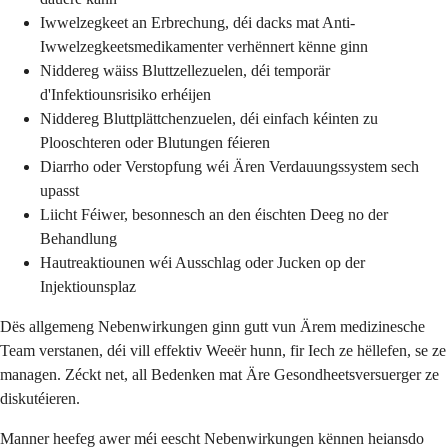
Iwwelzegkeet an Erbrechung, déi dacks mat Anti-
Iwwelzegkeetsmedikamenter verhënnert kënne ginn
Niddereg wäiss Bluttzellezuelen, déi temporär
d'Infektiounsrisiko erhéijen
Niddereg Bluttplättchenzuelen, déi einfach kéinten zu
Plooschteren oder Blutungen féieren
Diarrho oder Verstopfung wéi Ären Verdauungssystem sech
upasst
Liicht Féiwer, besonnesch an den éischten Deeg no der
Behandlung
Hautreaktiounen wéi Ausschlag oder Jucken op der
Injektiounsplaz
Dës allgemeng Nebenwirkungen ginn gutt vun Ärem medizinesche
Team verstanen, déi vill effektiv Weeër hunn, fir Iech ze hëllefen, se ze
managen. Zéckt net, all Bedenken mat Äre Gesondheetsversuerger ze
diskutéieren.
Manner heefeg awer méi eescht Nebenwirkungen kënnen heiansdo