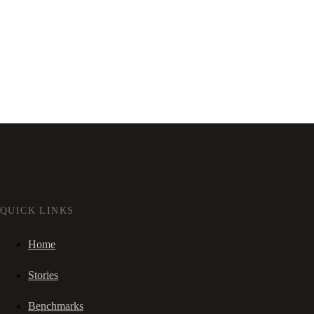
QUICK LINKS
Home
Stories
Benchmarks