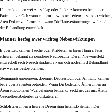
Hautreaktiounen wéi Ausschlag oder Juckreiz kommen bei e puer
Patienten vir. Och wann et normalerweis net sérieux ass, ass et wichteg
Ären Dokter z'informéieren wann Dir Hautverännerungen während
der Behandlung entwéckelt.
Manner heefeg awer wichteg Nebenwirkungen
E puer Leit kënnen Tauche oder Kribbelen an hiren Hänn a Féiss
erliewen, bekannt als periphere Neuropathie. Dësen Nieweneffekt
entwéckelt sech typesch graduell a kann och nodeems d'Behandlung
eriwwer ass bestoe bleiwen.
Stëmmungsännerungen, dorënner Depressioun oder Angscht, kënnen
bei e puer Patienten optrieden. Wann Dir bedeitend Ännerungen an
Ärem emotionalen Wuelbefannen bemierkt, zéckt net dës mat Ärem
Gesondheetsbetreiber ze diskutéieren.
Schlofstéierungen a liewege Dreem ginn heiansdo gemellt. Dës