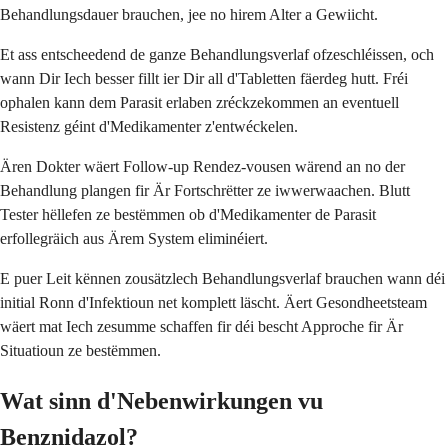
Behandlungsdauer brauchen, jee no hirem Alter a Gewiicht.
Et ass entscheedend de ganze Behandlungsverlaf ofzeschléissen, och
wann Dir Iech besser fillt ier Dir all d'Tabletten fäerdeg hutt. Fréi
ophalen kann dem Parasit erlaben zréckzekommen an eventuell
Resistenz géint d'Medikamenter z'entwéckelen.
Ären Dokter wäert Follow-up Rendez-vousen wärend an no der
Behandlung plangen fir Är Fortschrëtter ze iwwerwaachen. Blutt
Tester hëllefen ze bestëmmen ob d'Medikamenter de Parasit
erfollegräich aus Ärem System eliminéiert.
E puer Leit kënnen zousätzlech Behandlungsverlaf brauchen wann déi
initial Ronn d'Infektioun net komplett läscht. Äert Gesondheetsteam
wäert mat Iech zesumme schaffen fir déi bescht Approche fir Är
Situatioun ze bestëmmen.
Wat sinn d'Nebenwirkungen vu
Benznidazol?