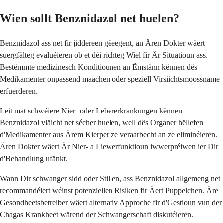
Wien sollt Benznidazol net huelen?
Benznidazol ass net fir jiddereen gëeegent, an Ären Dokter wäert
suergfälteg evaluéieren ob et déi richteg Wiel fir Är Situatioun ass.
Bestëmmte medizinesch Konditiounen an Ëmstänn kënnen dës
Medikamenter onpassend maachen oder speziell Virsiichtsmoossname
erfuerderen.
Leit mat schwéiere Nier- oder Lebererkrankungen kënnen
Benznidazol vläicht net sécher huelen, well dës Organer hëllefen
d'Medikamenter aus Ärem Kierper ze veraarbecht an ze eliminéieren.
Ären Dokter wäert Är Nier- a Liewerfunktioun iwwerpréiwen ier Dir
d'Behandlung ufänkt.
Wann Dir schwanger sidd oder Stillen, ass Benznidazol allgemeng net
recommandéiert wéinst potenziellen Risiken fir Äert Puppelchen. Äre
Gesondheetsbetreiber wäert alternativ Approche fir d'Gestioun vun der
Chagas Krankheet wärend der Schwangerschaft diskutéieren.