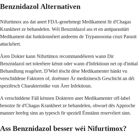
Benznidazol Alternativen
Nifurtimox ass dat anert FDA-genehmegt Medikament fir d'Chagas
Krankheet ze behandelen. Wéi Benznidazol ass et en antiparasitärt
Medikament dat funktionnéiert andeems de Trypanosoma cruzi Parasit
attackéiert.
Ären Dokter kann Nifurtimox recommandéieren wann Dir
Benznidazol net toleréiere kënnt oder wann d'Infektioun net op d'initial
Behandlung reagéiert. D'Wiel tëscht dëse Medikamenter hänkt vu
verschiddene Faktoren of, dorënner Är medizinesch Geschicht an déi
spezifesch Charakteristike vun Ärer Infektioun.
A verschiddene Fäll kënnen Dokteren aner Medikamenter off-label
benotze fir d'Chagas Krankheet ze behandelen, obwuel dës Approche
manner heefeg sinn an typesch fir speziell Ëmstänn reservéiert sinn.
Ass Benznidazol besser wéi Nifurtimox?