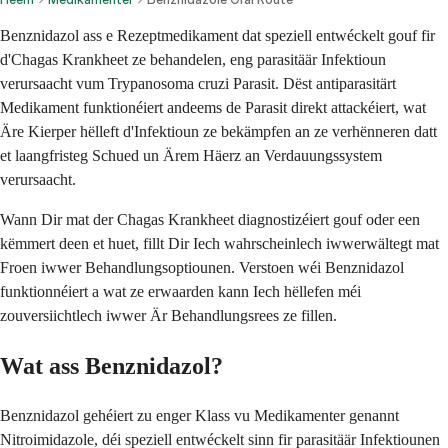
Benznidazol ass e Rezeptmedikament dat speziell entwéckelt gouf fir
d'Chagas Krankheet ze behandelen, eng parasitäär Infektioun
verursaacht vum Trypanosoma cruzi Parasit. Dëst antiparasitärt
Medikament funktionéiert andeems de Parasit direkt attackéiert, wat
Äre Kierper hëlleft d'Infektioun ze bekämpfen an ze verhënneren datt
et laangfristeg Schued un Ärem Häerz an Verdauungssystem
verursaacht.
Wann Dir mat der Chagas Krankheet diagnostizéiert gouf oder een
këmmert deen et huet, fillt Dir Iech wahrscheinlech iwwerwältegt mat
Froen iwwer Behandlungsoptiounen. Verstoen wéi Benznidazol
funktionnéiert a wat ze erwaarden kann Iech hëllefen méi
zouversiichtlech iwwer Är Behandlungsrees ze fillen.
Wat ass Benznidazol?
Benznidazol gehéiert zu enger Klass vu Medikamenter genannt
Nitroimidazole, déi speziell entwéckelt sinn fir parasitäär Infektiounen