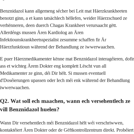
Benznidazol kann allgemeng sécher bei Leit mat Häerzkrankheeten
benotzt ginn, a et kann tatsächlech hëllefen, weider Häerzschued ze
verhënneren, deen duerch Chagas Krankheet verursaacht gëtt.
Allerdéngs mussen Ären Kardiolog an Ären
Infektiounskrankheetsspezialist zesumme schaffen fir Är
Häerzfunktioun während der Behandlung ze iwwerwaachen.
E puer Häerzmedikamenter kënne mat Benznidazol interagéieren, dofir
ass et wichteg Ärem Dokter eng komplett Lëscht vun all
Medikamenter ze ginn, déi Dir hëlt. Si mussen eventuell
d'Doséierungen upassen oder Iech méi enk während der Behandlung
iwwerwaachen.
Q2. Wat soll ech maachen, wann ech versehentlech ze
vill Benznidazol huelen?
Wann Dir versehentlech méi Benznidazol hëlt wéi verschriwwen,
kontaktéiert Ären Dokter oder de Gëftkontrollzentrum direkt. Probéiert