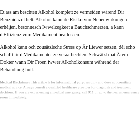
Et ass am beschten Alkohol komplett ze vermeiden wärend Dir
Benznidazol hëlt. Alkohol kann de Risiko vun Nebenwirkungen
erhéijen, besonnesch Iwwelzegkeet a Bauchschmerzen, a kann
d'Effizienz vum Medikament beaflossen.
Alkohol kann och zousätzleche Stress op Är Liewer setzen, déi scho
schafft fir d'Medikamenter ze veraarbechten. Schwätzt mat Ärem
Dokter wann Dir Froen iwwer Alkoholkonsum während der
Behandlung hutt.
Medical Disclaimer:
This article is for informational purposes only and does not constitute
medical advice. Always consult a qualified healthcare provider for diagnosis and treatment
decisions. If you are experiencing a medical emergency, call 911 or go to the nearest emergency
room immediately.