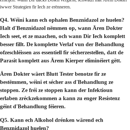
iwwer Strategien fir Iech ze erënneren.
Q4. Wéini kann ech ophalen Benznidazol ze huelen?
Halt d'Benznidazol nëmmen op, wann Ären Dokter
Iech seet, et ze maachen, och wann Dir Iech komplett
besser fillt. De komplette Verlaf vun der Behandlung
ofzeschléissen ass essentiell fir sécherzestellen, datt de
Parasit komplett aus Ärem Kierper eliminéiert gëtt.
Ären Dokter wäert Blutt Tester benotze fir ze
bestëmmen, wéini et sécher ass d'Behandlung ze
stoppen. Ze fréi ze stoppen kann der Infektioun
erlaben zréckzekommen a kann zu enger Resistenz
géint d'Behandlung féieren.
Q5. Kann ech Alkohol drénken wärend ech
Benznidazol huelen?