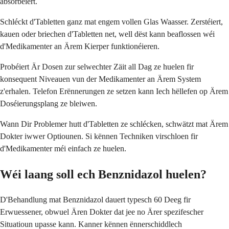
absorbéiert.
Schléckt d'Tabletten ganz mat engem vollen Glas Waasser. Zerstéiert,
kauen oder briechen d'Tabletten net, well dëst kann beaflossen wéi
d'Medikamenter an Ärem Kierper funktionéieren.
Probéiert Är Dosen zur selwechter Zäit all Dag ze huelen fir
konsequent Niveauen vun der Medikamenter an Ärem System
z'erhalen. Telefon Erënnerungen ze setzen kann Iech hëllefen op Ärem
Doséierungsplang ze bleiwen.
Wann Dir Problemer hutt d'Tabletten ze schlécken, schwätzt mat Ärem
Dokter iwwer Optiounen. Si kënnen Techniken virschloen fir
d'Medikamenter méi einfach ze huelen.
Wéi laang soll ech Benznidazol huelen?
D'Behandlung mat Benznidazol dauert typesch 60 Deeg fir
Erwuessener, obwuel Ären Dokter dat jee no Ärer spezifescher
Situatioun upasse kann. Kanner kënnen ënnerschiddlech