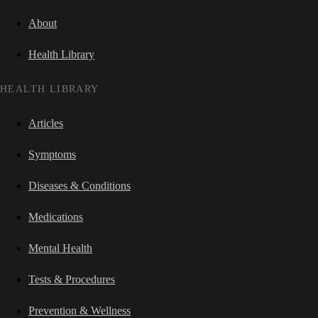
About
Health Library
HEALTH LIBRARY
Articles
Symptoms
Diseases & Conditions
Medications
Mental Health
Tests & Procedures
Prevention & Wellness