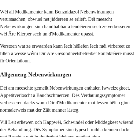
Wéi all Medikamenter kann Benznidazol Nebenwirkungen
verursaachen, obwuel net jiddereen se erlieft. Déi meescht
Nebenwirkungen sinn handhabbar a tendéieren sech ze verbesseren
wéi Äre Kierper sech un d'Medikamenter upasst.
Verstoen wat ze erwaarden kann Iech hëllefen Iech méi virbereet ze
fillen a wësse wéini Dir Äre Gesondheetsbetreiber kontaktéiere musst
fir Orientatioun.
Allgemeng Nebenwirkungen
Déi am meeschte gemellt Nebenwirkungen enthalen Iwwelzegkeet,
Appetitverloscht a Bauchschmerzen. Dës Verdauungssymptomer
verbesseren dacks wann Dir d'Medikamenter mat Iessen hëlt a ginn
normalerweis mat der Zäit manner lästeg.
Vill Leit erliewen och Kappwéi, Schwindel oder Middegkeet wärend
der Behandlung. Dës Symptomer sinn typesch mild a kënnen dacks
mat Rescht a gutt hydratiséiert bleiwen geréiert ginn.