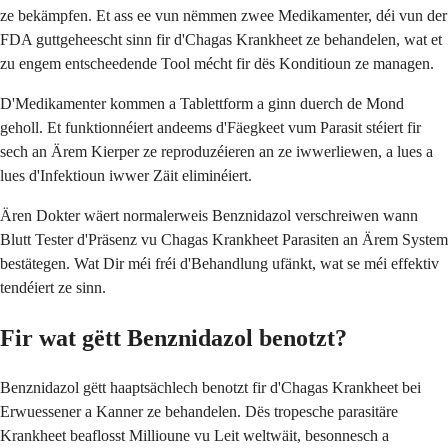
ze bekämpfen. Et ass ee vun nëmmen zwee Medikamenter, déi vun der
FDA guttgeheescht sinn fir d'Chagas Krankheet ze behandelen, wat et
zu engem entscheedende Tool mécht fir dës Konditioun ze managen.
D'Medikamenter kommen a Tablettform a ginn duerch de Mond
geholl. Et funktionnéiert andeems d'Fäegkeet vum Parasit stéiert fir
sech an Ärem Kierper ze reproduzéieren an ze iwwerliewen, a lues a
lues d'Infektioun iwwer Zäit eliminéiert.
Ären Dokter wäert normalerweis Benznidazol verschreiwen wann
Blutt Tester d'Präsenz vu Chagas Krankheet Parasiten an Ärem System
bestätegen. Wat Dir méi fréi d'Behandlung ufänkt, wat se méi effektiv
tendéiert ze sinn.
Fir wat gëtt Benznidazol benotzt?
Benznidazol gëtt haaptsächlech benotzt fir d'Chagas Krankheet bei
Erwuessener a Kanner ze behandelen. Dës tropesche parasitäre
Krankheet beaflosst Millioune vu Leit weltwäit, besonnesch a