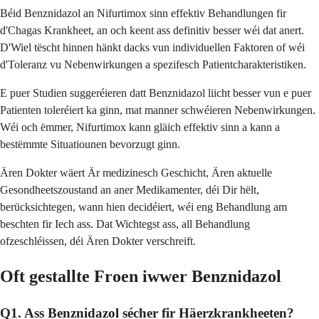
Béid Benznidazol an Nifurtimox sinn effektiv Behandlungen fir
d'Chagas Krankheet, an och keent ass definitiv besser wéi dat anert.
D'Wiel tëscht hinnen hänkt dacks vun individuellen Faktoren of wéi
d'Toleranz vu Nebenwirkungen a spezifesch Patientcharakteristiken.
E puer Studien suggeréieren datt Benznidazol liicht besser vun e puer
Patienten toleréiert ka ginn, mat manner schwéieren Nebenwirkungen.
Wéi och ëmmer, Nifurtimox kann gläich effektiv sinn a kann a
bestëmmte Situatiounen bevorzugt ginn.
Ären Dokter wäert Är medizinesch Geschicht, Ären aktuelle
Gesondheetszoustand an aner Medikamenter, déi Dir hëlt,
berücksichtegen, wann hien decidéiert, wéi eng Behandlung am
beschten fir Iech ass. Dat Wichtegst ass, all Behandlung
ofzeschléissen, déi Ären Dokter verschreift.
Oft gestallte Froen iwwer Benznidazol
Q1. Ass Benznidazol sécher fir Häerzkrankheeten?