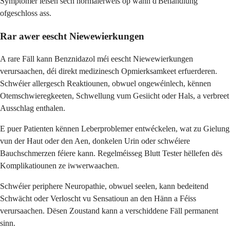
Symptomer léisen sech normalerweis op wann d'Behandlung
ofgeschloss ass.
Rar awer eescht Niewewierkungen
A rare Fäll kann Benznidazol méi eescht Niewewierkungen
verursaachen, déi direkt medizinesch Opmierksamkeet erfuerderen.
Schwéier allergesch Reaktiounen, obwuel ongewéinlech, kënnen
Otemschwieregkeeten, Schwellung vum Gesiicht oder Hals, a verbreet
Ausschlag enthalen.
E puer Patienten kënnen Leberproblemer entwéckelen, wat zu Gielung
vun der Haut oder den Aen, donkelen Urin oder schwéiere
Bauchschmerzen féiere kann. Regelméisseg Blutt Tester hëllefen dës
Komplikatiounen ze iwwerwaachen.
Schwéier periphere Neuropathie, obwuel seelen, kann bedeitend
Schwächt oder Verloscht vu Sensatioun an den Hänn a Féiss
verursaachen. Dësen Zoustand kann a verschiddene Fäll permanent
sinn.