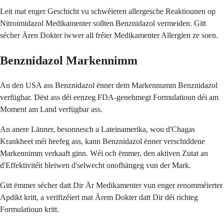
Leit mat enger Geschicht vu schwéieren allergesche Reaktiounen op
Nitroimidazol Medikamenter sollten Benznidazol vermeiden. Gitt
sécher Ären Dokter iwwer all fréier Medikamenter Allergien ze soen.
Benznidazol Markennimm
An den USA ass Benznidazol ënner dem Markennumm Benznidazol
verfügbar. Dëst ass déi eenzeg FDA-genehmegt Formulatioun déi am
Moment am Land verfügbar ass.
An anere Länner, besonnesch a Lateinamerika, wou d'Chagas
Krankheet méi heefeg ass, kann Benznidazol ënner verschiddene
Markennimm verkaaft ginn. Wéi och ëmmer, den aktiven Zutat an
d'Effektivitéit bleiwen d'selwecht onofhängeg vun der Mark.
Gitt ëmmer sécher datt Dir Är Medikamenter vun enger renomméierter
Apdikt kritt, a verifizéiert mat Ärem Dokter datt Dir déi richteg
Formulatioun kritt.