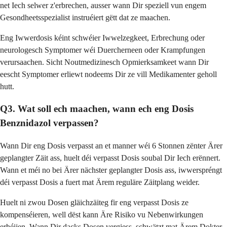
net Iech selwer z'erbrechen, ausser wann Dir speziell vun engem
Gesondheetsspezialist instruéiert gëtt dat ze maachen.
Eng Iwwerdosis kéint schwéier Iwwelzegkeet, Erbrechung oder
neurologesch Symptomer wéi Duercherneen oder Krampfungen
verursaachen. Sicht Noutmedizinesch Opmierksamkeet wann Dir
eescht Symptomer erliewt nodeems Dir ze vill Medikamenter geholl
hutt.
Q3. Wat soll ech maachen, wann ech eng Dosis
Benznidazol verpassen?
Wann Dir eng Dosis verpasst an et manner wéi 6 Stonnen zënter Ärer
geplangter Zäit ass, huelt déi verpasst Dosis soubal Dir Iech erënnert.
Wann et méi no bei Ärer nächster geplangter Dosis ass, iwwerspréngt
déi verpasst Dosis a fuert mat Ärem reguläre Zäitplang weider.
Huelt ni zwou Dosen gläichzäiteg fir eng verpasst Dosis ze
kompenséieren, well dëst kann Äre Risiko vu Nebenwirkungen
erhéijen. Wann Dir dacks Dosen vergiess, schwätzt mat Ärem Dokter