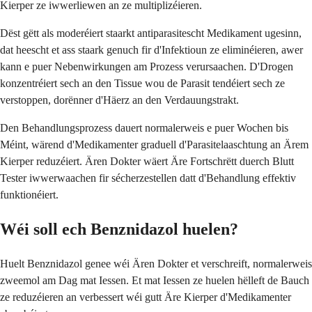
Kierper ze iwwerliewen an ze multiplizéieren.
Dëst gëtt als moderéiert staarkt antiparasitescht Medikament ugesinn,
dat heescht et ass staark genuch fir d'Infektioun ze eliminéieren, awer
kann e puer Nebenwirkungen am Prozess verursaachen. D'Drogen
konzentréiert sech an den Tissue wou de Parasit tendéiert sech ze
verstoppen, dorënner d'Häerz an den Verdauungstrakt.
Den Behandlungsprozess dauert normalerweis e puer Wochen bis
Méint, wärend d'Medikamenter graduell d'Parasitelaaschtung an Ärem
Kierper reduzéiert. Ären Dokter wäert Äre Fortschrëtt duerch Blutt
Tester iwwerwaachen fir sécherzestellen datt d'Behandlung effektiv
funktionéiert.
Wéi soll ech Benznidazol huelen?
Huelt Benznidazol genee wéi Ären Dokter et verschreift, normalerweis
zweemol am Dag mat Iessen. Et mat Iessen ze huelen hëlleft de Bauch
ze reduzéieren an verbessert wéi gutt Äre Kierper d'Medikamenter