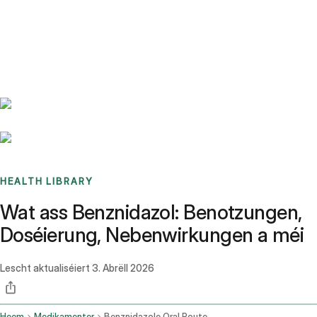
Benchmarks
Stories
FAQ
Sign up / Log in
HEALTH LIBRARY
Wat ass Benznidazol: Benotzungen,
Doséierung, Nebenwirkungen a méi
Lescht aktualiséiert
3. Abrëll 2026
Heem
Medikamenter
Benznidazole Oral Route