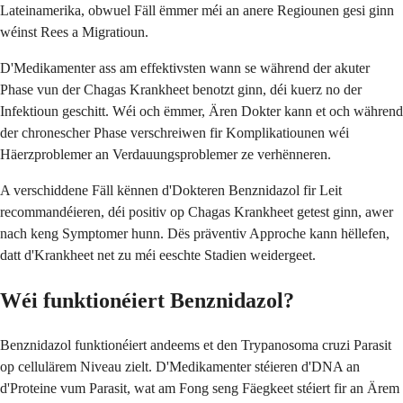
Lateinamerika, obwuel Fäll ëmmer méi an anere Regiounen gesi ginn
wéinst Rees a Migratioun.
D'Medikamenter ass am effektivsten wann se während der akuter
Phase vun der Chagas Krankheet benotzt ginn, déi kuerz no der
Infektioun geschitt. Wéi och ëmmer, Ären Dokter kann et och während
der chronescher Phase verschreiwen fir Komplikatiounen wéi
Häerzproblemer an Verdauungsproblemer ze verhënneren.
A verschiddene Fäll kënnen d'Dokteren Benznidazol fir Leit
recommandéieren, déi positiv op Chagas Krankheet getest ginn, awer
nach keng Symptomer hunn. Dës präventiv Approche kann hëllefen,
datt d'Krankheet net zu méi eeschte Stadien weidergeet.
Wéi funktionéiert Benznidazol?
Benznidazol funktionéiert andeems et den Trypanosoma cruzi Parasit
op cellulärem Niveau zielt. D'Medikamenter stéieren d'DNA an
d'Proteine vum Parasit, wat am Fong seng Fäegkeet stéiert fir an Ärem