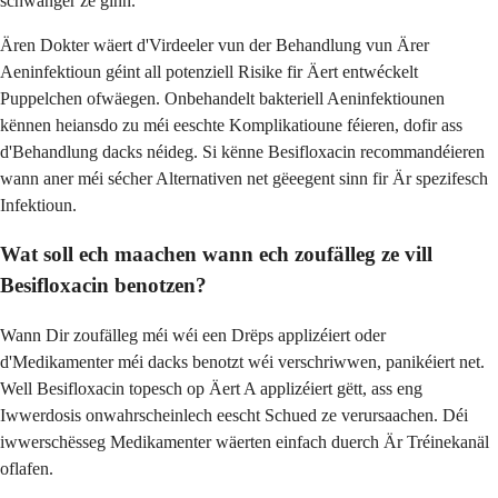
schwanger ze ginn.
Ären Dokter wäert d'Virdeeler vun der Behandlung vun Ärer
Aeninfektioun géint all potenziell Risike fir Äert entwéckelt
Puppelchen ofwäegen. Onbehandelt bakteriell Aeninfektiounen
kënnen heiansdo zu méi eeschte Komplikatioune féieren, dofir ass
d'Behandlung dacks néideg. Si kënne Besifloxacin recommandéieren
wann aner méi sécher Alternativen net gëeegent sinn fir Är spezifesch
Infektioun.
Wat soll ech maachen wann ech zoufälleg ze vill
Besifloxacin benotzen?
Wann Dir zoufälleg méi wéi een Drëps applizéiert oder
d'Medikamenter méi dacks benotzt wéi verschriwwen, panikéiert net.
Well Besifloxacin topesch op Äert A applizéiert gëtt, ass eng
Iwwerdosis onwahrscheinlech eescht Schued ze verursaachen. Déi
iwwerschësseg Medikamenter wäerten einfach duerch Är Tréinekanäl
oflafen.