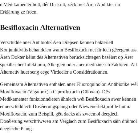
d'Medikamenter hutt, déi Dir kritt, zéckt net Ären Apdikter no
Erklärung ze froen.
Besifloxacin Alternativen
Verschidde aner Antibiotik Aen Drëpsen kënnen bakteriell
Konjunktivitis behandelen wann Besifloxacin net fir Iech gëeegent ass.
Ären Dokter kéint dës Alternativen berücksichtegen baséiert op Ärer
spezifescher Infektioun, Allergien oder aner medizinesch Faktoren. All
Alternativ huet seng eege Virdeeler a Considératiounen.
Gemeinsam Alternativen enthalen aner Fluoroquinolon Antibiotike wéi
Moxifloxacin (Vigamox) a Ciprofloxacin (Ciloxan). Dës
Medikamenter funktionnéieren ähnlech wéi Besifloxacin awer kënnen
ënnerschiddlech Doséierungspläng oder Nieweneffektprofile hunn.
Moxifloxacin, zum Beispill, gëtt dacks als zweemol deeglech
Doséierung verschriwwen am Verglach zum Besifloxacin säin dräimol
deegleche Plang.