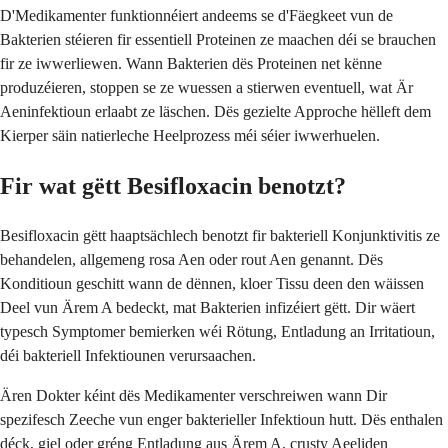
D'Medikamenter funktionnéiert andeems se d'Fäegkeet vun de
Bakterien stéieren fir essentiell Proteinen ze maachen déi se brauchen
fir ze iwwerliewen. Wann Bakterien dës Proteinen net kënne
produzéieren, stoppen se ze wuessen a stierwen eventuell, wat Är
Aeninfektioun erlaabt ze läschen. Dës gezielte Approche hëlleft dem
Kierper säin natierleche Heelprozess méi séier iwwerhuelen.
Fir wat gëtt Besifloxacin benotzt?
Besifloxacin gëtt haaptsächlech benotzt fir bakteriell Konjunktivitis ze
behandelen, allgemeng rosa Aen oder rout Aen genannt. Dës
Konditioun geschitt wann de dënnen, kloer Tissu deen den wäissen
Deel vun Ärem A bedeckt, mat Bakterien infizéiert gëtt. Dir wäert
typesch Symptomer bemierken wéi Rötung, Entladung an Irritatioun,
déi bakteriell Infektiounen verursaachen.
Ären Dokter kéint dës Medikamenter verschreiwen wann Dir
spezifesch Zeeche vun enger bakterieller Infektioun hutt. Dës enthalen
déck, giel oder gréng Entladung aus Ärem A, crusty Aeeliden