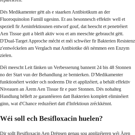
Dës Medikamenter gëtt als e staarken Antibiotikum an der
Fluoroquinolon Famill ugesinn. Et ass besonnesch effektiv well et
speziell fir Aeninfektiounen entworf gouf, dat heescht et penetréiert
Aen Tissue gutt a bleift aktiv wou et am meeschte gebraucht gëtt.
D'Dual-Target Approche mécht et méi schwéier fir Bakterien Resistenz
z'entwéckelen am Verglach mat Antibiotike déi nëmmen een Enzym
zielen.
Déi meescht Leit fänken un Verbesserung bannent 24 bis 48 Stonnen
no der Start vun der Behandlung ze bemierken. D'Medikamenter
funktionéiert weider och nodeems Dir et applizéiert, a behält effektiv
Niveauen an Ärem Aen Tissue fir e puer Stonnen. Dës nohalteg
Handlung hëlleft ze garantéieren datt Bakterien komplett eliminéiert
ginn, wat d'Chance reduzéiert datt d'Infektioun zréckkënnt.
Wéi soll ech Besifloxacin huelen?
Dir sollt Besifloxacin Aen Drëpsen genau sou applizéieren wéi Ären