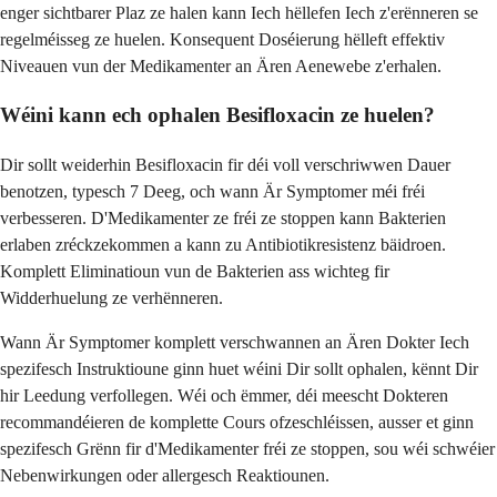
enger sichtbarer Plaz ze halen kann Iech hëllefen Iech z'erënneren se
regelméisseg ze huelen. Konsequent Doséierung hëlleft effektiv
Niveauen vun der Medikamenter an Ären Aenewebe z'erhalen.
Wéini kann ech ophalen Besifloxacin ze huelen?
Dir sollt weiderhin Besifloxacin fir déi voll verschriwwen Dauer
benotzen, typesch 7 Deeg, och wann Är Symptomer méi fréi
verbesseren. D'Medikamenter ze fréi ze stoppen kann Bakterien
erlaben zréckzekommen a kann zu Antibiotikresistenz bäidroen.
Komplett Eliminatioun vun de Bakterien ass wichteg fir
Widderhuelung ze verhënneren.
Wann Är Symptomer komplett verschwannen an Ären Dokter Iech
spezifesch Instruktioune ginn huet wéini Dir sollt ophalen, kënnt Dir
hir Leedung verfollegen. Wéi och ëmmer, déi meescht Dokteren
recommandéieren de komplette Cours ofzeschléissen, ausser et ginn
spezifesch Grënn fir d'Medikamenter fréi ze stoppen, sou wéi schwéier
Nebenwirkungen oder allergesch Reaktiounen.