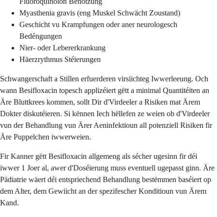
Fluoroquinolon Benotzung
Myasthenia gravis (eng Muskel Schwächt Zoustand)
Geschicht vu Krampfungen oder aner neurologesch
Bedéngungen
Nier- oder Lebererkrankung
Häerzrythmus Stéierungen
Schwangerschaft a Stillen erfuerderen virsiichteg Iwwerleeung. Och
wann Besifloxacin topesch applizéiert gëtt a minimal Quantitéiten an
Äre Bluttkrees kommen, sollt Dir d'Virdeeler a Risiken mat Ärem
Dokter diskutéieren. Si kënnen Iech hëllefen ze weien ob d'Virdeeler
vun der Behandlung vun Ärer Aeninfektioun all potenziell Risiken fir
Äre Puppelchen iwwerweien.
Fir Kanner gëtt Besifloxacin allgemeng als sécher ugesinn fir déi
iwwer 1 Joer al, awer d'Doséierung muss eventuell ugepasst ginn. Äre
Pädiatrie wäert déi entspriechend Behandlung bestëmmen baséiert op
dem Alter, dem Gewiicht an der spezifescher Konditioun vun Ärem
Kand.