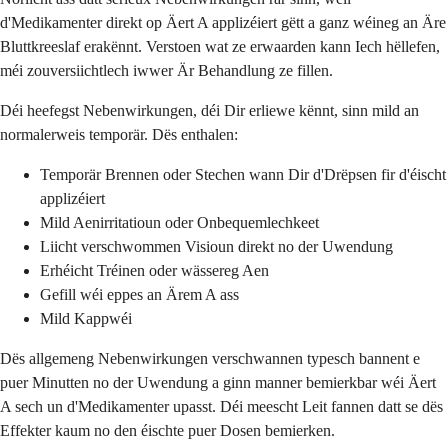
d'Medikamenter direkt op Äert A applizéiert gëtt a ganz wéineg an Äre
Bluttkreeslaf erakënnt. Verstoen wat ze erwaarden kann Iech hëllefen,
méi zouversiichtlech iwwer Är Behandlung ze fillen.
Déi heefegst Nebenwirkungen, déi Dir erliewe kënnt, sinn mild an
normalerweis temporär. Dës enthalen:
Temporär Brennen oder Stechen wann Dir d'Drëpsen fir d'éischt
applizéiert
Mild Aenirritatioun oder Onbequemlechkeet
Liicht verschwommen Visioun direkt no der Uwendung
Erhéicht Tréinen oder wässereg Aen
Gefill wéi eppes an Ärem A ass
Mild Kappwéi
Dës allgemeng Nebenwirkungen verschwannen typesch bannent e
puer Minutten no der Uwendung a ginn manner bemierkbar wéi Äert
A sech un d'Medikamenter upasst. Déi meescht Leit fannen datt se dës
Effekter kaum no den éischte puer Dosen bemierken.