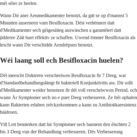
méi séier ze heelen.
Wann Dir aner Aenmedikamenter benotzt, da gitt se op d'mannst 5
Minutten auserneen vum Besifloxacin. Dëst verhënnert datt
d'Medikamenter sech géigesäiteg auswäschen a garantéiert datt
jidderee Zäit huet effektiv ze schaffen. Uwend ëmmer Besifloxacin als
lescht wann Dir verschidde Aendrëpsen benotzt.
Wéi laang soll ech Besifloxacin huelen?
Déi meescht Dokteren verschreiwen Besifloxacin fir 7 Deeg, wat
d'Standardbehandlungslängt fir bakteriell Konjunktivitis ass. Dir sollt
d'Medikamenter weider benotzen fir déi voll verschriwwen Period, och
wann Är Symptomer sech no e puer Deeg verbesseren. Ze fréi ophalen
kann Bakterien erlaben zréckzekommen a kann zu Antibiotikaresistenz
bäidroen.
Vill Leit bemierken datt hir Symptomer sech bannent den éischten 2
bis 3 Deeg vun der Behandlung verbesseren. Dës Verbesserung