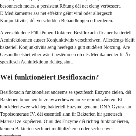
besonnesch moies, a persistent Rötung déi net eleng verbessert.
D'Medikamenter ass net effektiv géint viral oder allergesch
Konjunktivitis, déi verschidden Behandlungen erfuerderen.
A verschiddene Fäll kënnen Dokteren Besifloxacin fir aner bakteriell
Aeninfektiounen ausser Konjunktivitis verschreiwen. Allerdéngs bleift
bakteriell Konjunktivitis seng heefegst a gutt studéiert Notzung. Äre
Gesondheetsbetreiber wäert bestëmmen ob dës Medikamenter fir Är
spezifesch Aeninfektioun richteg sinn.
Wéi funktionéiert Besifloxacin?
Besifloxacin funktionéiert andeems se spezifesch Enzyme zielen, déi
Bakterien brauchen fir ze iwwerliewen an ze reproduzéieren. Et
blockéiert zwee wichteg bakteriell Enzyme genannt DNA Gyrase an
Topoisomerase IV, déi essentiell sinn fir Bakterien hir genetesch
Material ze kopéieren. Ouni dës Enzyme déi richteg funktionéieren,
kënnen Bakterien sech net multiplizéieren oder sech selwer
reparéieren.