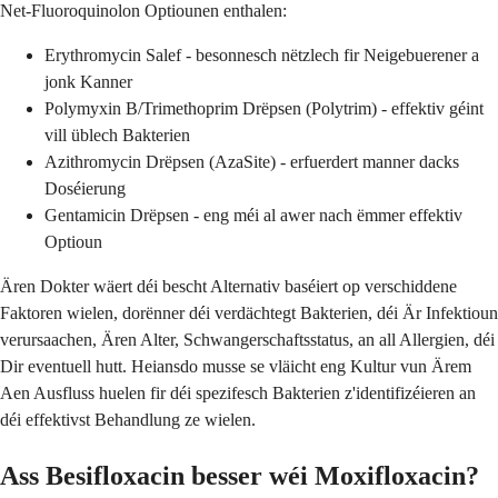
Net-Fluoroquinolon Optiounen enthalen:
Erythromycin Salef - besonnesch nëtzlech fir Neigebuerener a
jonk Kanner
Polymyxin B/Trimethoprim Drëpsen (Polytrim) - effektiv géint
vill üblech Bakterien
Azithromycin Drëpsen (AzaSite) - erfuerdert manner dacks
Doséierung
Gentamicin Drëpsen - eng méi al awer nach ëmmer effektiv
Optioun
Ären Dokter wäert déi bescht Alternativ baséiert op verschiddene
Faktoren wielen, dorënner déi verdächtegt Bakterien, déi Är Infektioun
verursaachen, Ären Alter, Schwangerschaftsstatus, an all Allergien, déi
Dir eventuell hutt. Heiansdo musse se vläicht eng Kultur vun Ärem
Aen Ausfluss huelen fir déi spezifesch Bakterien z'identifizéieren an
déi effektivst Behandlung ze wielen.
Ass Besifloxacin besser wéi Moxifloxacin?