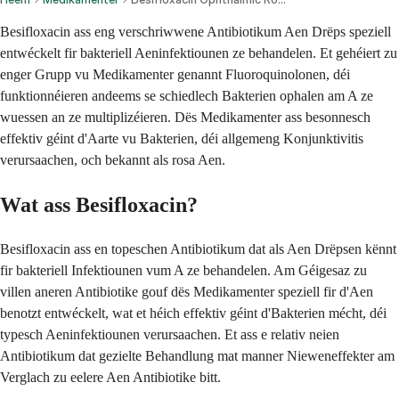
Besifloxacin ass eng verschriwwene Antibiotikum Aen Drëps speziell
entwéckelt fir bakteriell Aeninfektiounen ze behandelen. Et gehéiert zu
enger Grupp vu Medikamenter genannt Fluoroquinolonen, déi
funktionnéieren andeems se schiedlech Bakterien ophalen am A ze
wuessen an ze multiplizéieren. Dës Medikamenter ass besonnesch
effektiv géint d'Aarte vu Bakterien, déi allgemeng Konjunktivitis
verursaachen, och bekannt als rosa Aen.
Wat ass Besifloxacin?
Besifloxacin ass en topeschen Antibiotikum dat als Aen Drëpsen kënnt
fir bakteriell Infektiounen vum A ze behandelen. Am Géigesaz zu
villen aneren Antibiotike gouf dës Medikamenter speziell fir d'Aen
benotzt entwéckelt, wat et héich effektiv géint d'Bakterien mécht, déi
typesch Aeninfektiounen verursaachen. Et ass e relativ neien
Antibiotikum dat gezielte Behandlung mat manner Nieweneffekter am
Verglach zu eelere Aen Antibiotike bitt.