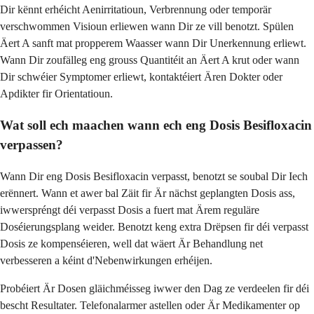
Dir kënnt erhéicht Aenirritatioun, Verbrennung oder temporär
verschwommen Visioun erliewen wann Dir ze vill benotzt. Spülen
Äert A sanft mat propperem Waasser wann Dir Unerkennung erliewt.
Wann Dir zoufälleg eng grouss Quantitéit an Äert A krut oder wann
Dir schwéier Symptomer erliewt, kontaktéiert Ären Dokter oder
Apdikter fir Orientatioun.
Wat soll ech maachen wann ech eng Dosis Besifloxacin
verpassen?
Wann Dir eng Dosis Besifloxacin verpasst, benotzt se soubal Dir Iech
erënnert. Wann et awer bal Zäit fir Är nächst geplangten Dosis ass,
iwwerspréngt déi verpasst Dosis a fuert mat Ärem reguläre
Doséierungsplang weider. Benotzt keng extra Drëpsen fir déi verpasst
Dosis ze kompenséieren, well dat wäert Är Behandlung net
verbesseren a kéint d'Nebenwirkungen erhéijen.
Probéiert Är Dosen gläichméisseg iwwer den Dag ze verdeelen fir déi
bescht Resultater. Telefonalarmer astellen oder Är Medikamenter op