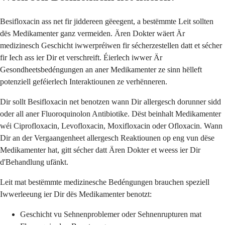
Besifloxacin ass net fir jiddereen gëeegent, a bestëmmte Leit sollten
dës Medikamenter ganz vermeiden. Ären Dokter wäert Är
medizinesch Geschicht iwwerpréiwen fir sécherzestellen datt et sécher
fir Iech ass ier Dir et verschreift. Éierlech iwwer Är
Gesondheetsbedéngungen an aner Medikamenter ze sinn hëlleft
potenziell geféierlech Interaktiounen ze verhënneren.
Dir sollt Besifloxacin net benotzen wann Dir allergesch dorunner sidd
oder all aner Fluoroquinolon Antibiotike. Dëst beinhalt Medikamenter
wéi Ciprofloxacin, Levofloxacin, Moxifloxacin oder Ofloxacin. Wann
Dir an der Vergaangenheet allergesch Reaktiounen op eng vun dëse
Medikamenter hat, gitt sécher datt Ären Dokter et weess ier Dir
d'Behandlung ufänkt.
Leit mat bestëmmte medizinesche Bedéngungen brauchen speziell
Iwwerleeung ier Dir dës Medikamenter benotzt:
Geschicht vu Sehnenproblemer oder Sehnenrupturen mat