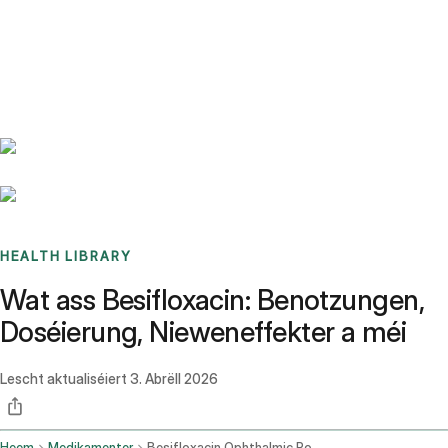
Benchmarks
Stories
FAQ
Sign up / Log in
HEALTH LIBRARY
Wat ass Besifloxacin: Benotzungen,
Doséierung, Nieweneffekter a méi
Lescht aktualiséiert
3. Abrëll 2026
Heem
Medikamenter
Besifloxacin Ophthalmic Route