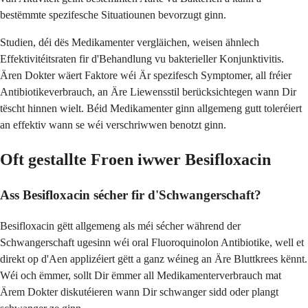
bestëmmte spezifesche Situatiounen bevorzugt ginn.
Studien, déi dës Medikamenter vergläichen, weisen ähnlech
Effektivitéitsraten fir d'Behandlung vu bakterieller Konjunktivitis.
Ären Dokter wäert Faktore wéi Är spezifesch Symptomer, all fréier
Antibiotikeverbrauch, an Äre Liewensstil berücksichtegen wann Dir
tëscht hinnen wielt. Béid Medikamenter ginn allgemeng gutt toleréiert
an effektiv wann se wéi verschriwwen benotzt ginn.
Oft gestallte Froen iwwer Besifloxacin
Ass Besifloxacin sécher fir d'Schwangerschaft?
Besifloxacin gëtt allgemeng als méi sécher während der
Schwangerschaft ugesinn wéi oral Fluoroquinolon Antibiotike, well et
direkt op d'Aen applizéiert gëtt a ganz wéineg an Äre Bluttkrees kënnt.
Wéi och ëmmer, sollt Dir ëmmer all Medikamenterverbrauch mat
Ärem Dokter diskutéieren wann Dir schwanger sidd oder plangt