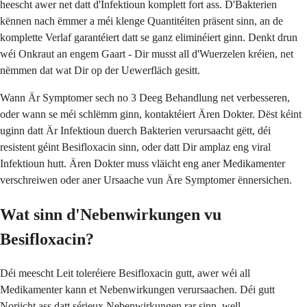
heescht awer net datt d'Infektioun komplett fort ass. D'Bakterien
kënnen nach ëmmer a méi klenge Quantitéiten präsent sinn, an de
komplette Verlaf garantéiert datt se ganz eliminéiert ginn. Denkt drun
wéi Onkraut an engem Gaart - Dir musst all d'Wuerzelen kréien, net
nëmmen dat wat Dir op der Uewerfläch gesitt.
Wann Är Symptomer sech no 3 Deeg Behandlung net verbesseren,
oder wann se méi schlëmm ginn, kontaktéiert Ären Dokter. Dëst kéint
uginn datt Är Infektioun duerch Bakterien verursaacht gëtt, déi
resistent géint Besifloxacin sinn, oder datt Dir amplaz eng viral
Infektioun hutt. Ären Dokter muss vläicht eng aner Medikamenter
verschreiwen oder aner Ursaache vun Äre Symptomer ënnersichen.
Wat sinn d'Nebenwirkungen vu
Besifloxacin?
Déi meescht Leit toleréiere Besifloxacin gutt, awer wéi all
Medikamenter kann et Nebenwirkungen verursaachen. Déi gutt
Noriicht ass datt sérieux Nebenwirkungen rar sinn, well