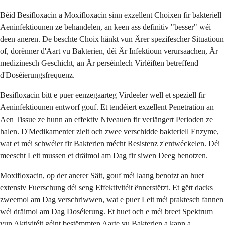
Béid Besifloxacin a Moxifloxacin sinn exzellent Choixen fir bakteriell
Aeninfektiounen ze behandelen, an keen ass definitiv "besser" wéi
deen aneren. De beschte Choix hänkt vun Ärer spezifescher Situatioun
of, dorënner d'Aart vu Bakterien, déi Är Infektioun verursaachen, Är
medizinesch Geschicht, an Är perséinlech Virléiften betreffend
d'Doséierungsfrequenz.
Besifloxacin bitt e puer eenzegaarteg Virdeeler well et speziell fir
Aeninfektiounen entworf gouf. Et tendéiert exzellent Penetration an
Aen Tissue ze hunn an effektiv Niveauen fir verlängert Perioden ze
halen. D'Medikamenter zielt och zwee verschidde bakteriell Enzyme,
wat et méi schwéier fir Bakterien mécht Resistenz z'entwéckelen. Déi
meescht Leit mussen et dräimol am Dag fir siwen Deeg benotzen.
Moxifloxacin, op der anerer Säit, gouf méi laang benotzt an huet
extensiv Fuerschung déi seng Effektivitéit ënnerstëtzt. Et gëtt dacks
zweemol am Dag verschriwwen, wat e puer Leit méi praktesch fannen
wéi dräimol am Dag Doséierung. Et huet och e méi breet Spektrum
vun Aktivitéit géint bestëmmten Aarte vu Bakterien a kann a