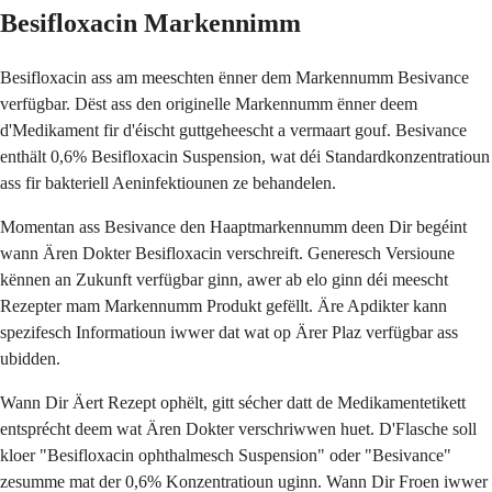
Besifloxacin Markennimm
Besifloxacin ass am meeschten ënner dem Markennumm Besivance
verfügbar. Dëst ass den originelle Markennumm ënner deem
d'Medikament fir d'éischt guttgeheescht a vermaart gouf. Besivance
enthält 0,6% Besifloxacin Suspension, wat déi Standardkonzentratioun
ass fir bakteriell Aeninfektiounen ze behandelen.
Momentan ass Besivance den Haaptmarkennumm deen Dir begéint
wann Ären Dokter Besifloxacin verschreift. Generesch Versioune
kënnen an Zukunft verfügbar ginn, awer ab elo ginn déi meescht
Rezepter mam Markennumm Produkt gefëllt. Äre Apdikter kann
spezifesch Informatioun iwwer dat wat op Ärer Plaz verfügbar ass
ubidden.
Wann Dir Äert Rezept ophëlt, gitt sécher datt de Medikamentetikett
entsprécht deem wat Ären Dokter verschriwwen huet. D'Flasche soll
kloer "Besifloxacin ophthalmesch Suspension" oder "Besivance"
zesumme mat der 0,6% Konzentratioun uginn. Wann Dir Froen iwwer