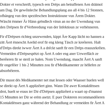
Dokter et verschreift, typesch een Drëps am betraffenen Aen dräimol
am Dag. De gewéinleche Behandlungsplang ass all 4 bis 12 Stonnen,
ofhängeg vun den spezifeschen Instruktioune vun Ärem Dokter.
Wäscht ëmmer Är Hänn grëndlech virun an no der Uwendung vun
den Drëpsen fir d'Verbreedung vun der Infektioun ze verhënneren.
Fir d'Drëpsen richteg unzewenden, kippt Äre Kapp liicht no hannen a
zitt Äert ënnescht Aeelid erof fir eng kleng Täsch ze kreéieren. Halt
d'Drëps direkt iwwer Äert A a dréckt sanft fir een Drëps erauszekréien.
Vermeiden d'Drëpsespëtzt op Äert A oder eng aner Uewerfläch ze
beréieren fir se steril ze halen. Nom Uwendung, maacht Äert A sanft
fir ongeféier 1 bis 2 Minutten zou fir d'Medikamenter ze hëllefen ze
absorbéieren.
Dir musst dës Medikamenter net mat Iessen oder Waasser huelen well
se direkt op Äert A applizéiert ginn. Wann Dir awer Kontaktlënsen
drot, huelt se eraus ier Dir d'Drëpsen applizéiert a waart op d'mannst
15 Minutten ier Dir se erëm asetzt. E puer Dokteren recommandéieren
Kontaktlënsen ganz während der Behandlung ze vermeiden fir Äert A