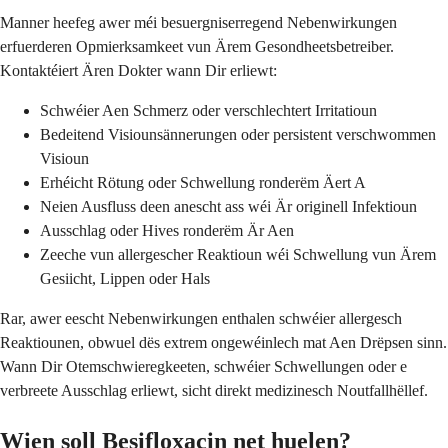
Manner heefeg awer méi besuergniserregend Nebenwirkungen
erfuerderen Opmierksamkeet vun Ärem Gesondheetsbetreiber.
Kontaktéiert Ären Dokter wann Dir erliewt:
Schwéier Aen Schmerz oder verschlechtert Irritatioun
Bedeitend Visiounsännerungen oder persistent verschwommen
Visioun
Erhéicht Rötung oder Schwellung ronderëm Äert A
Neien Ausfluss deen anescht ass wéi Är originell Infektioun
Ausschlag oder Hives ronderëm Är Aen
Zeeche vun allergescher Reaktioun wéi Schwellung vun Ärem
Gesiicht, Lippen oder Hals
Rar, awer eescht Nebenwirkungen enthalen schwéier allergesch
Reaktiounen, obwuel dës extrem ongewéinlech mat Aen Drëpsen sinn.
Wann Dir Otemschwieregkeeten, schwéier Schwellungen oder e
verbreete Ausschlag erliewt, sicht direkt medizinesch Noutfallhëllef.
Wien soll Besifloxacin net huelen?