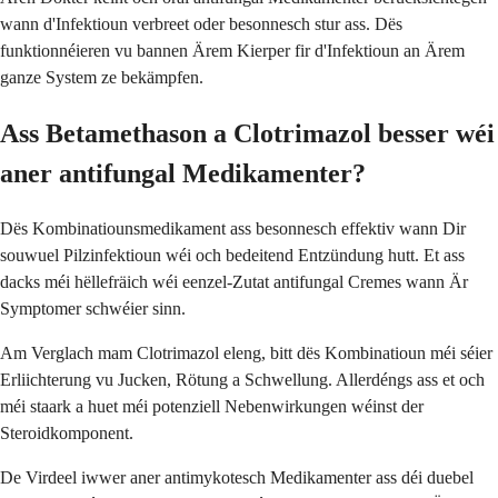
wann d'Infektioun verbreet oder besonnesch stur ass. Dës
funktionnéieren vu bannen Ärem Kierper fir d'Infektioun an Ärem
ganze System ze bekämpfen.
Ass Betamethason a Clotrimazol besser wéi
aner antifungal Medikamenter?
Dës Kombinatiounsmedikament ass besonnesch effektiv wann Dir
souwuel Pilzinfektioun wéi och bedeitend Entzündung hutt. Et ass
dacks méi hëllefräich wéi eenzel-Zutat antifungal Cremes wann Är
Symptomer schwéier sinn.
Am Verglach mam Clotrimazol eleng, bitt dës Kombinatioun méi séier
Erliichterung vu Jucken, Rötung a Schwellung. Allerdéngs ass et och
méi staark a huet méi potenziell Nebenwirkungen wéinst der
Steroidkomponent.
De Virdeel iwwer aner antimykotesch Medikamenter ass déi duebel