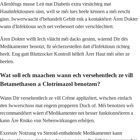
Allerdéngs musse Leit mat Diabetis extra virsiichteg mat
Hautinfektiounen sinn, well se méi lues heele kënnen a méi eescht
ginn. Iwwerwaacht d'behandelt Gebitt enk a kontaktéiert Ären Dokter
wann d'Infektioun sech net verbessert oder verschlechtert.
Ären Dokter wëllt Iech vläicht méi dacks gesinn, wärend Dir dës
Medikamenter benotzt, fir sécherzestellen datt d'Infektioun richteg
heelt. Eng gutt Bluttzocker Kontroll hëlleft Ärer Haut méi séier ze
heelen.
Wat soll ech maachen wann ech versehentlech ze vill
Betamethason a Clotrimazol benotzen?
Wann Dir versehentlech ze vill Crème applizéiert, wëschen einfach
den Iwwerschoss mat engem propperen Duch of. Méi benotzen wéi
recommandéiert wäert d'Medikamenter net besser funktionnéieren a
kann Äre Risiko vun Nebenwirkungen erhéijen.
Exzessiv Notzung vu Steroid-enthaltende Medikamenter kann