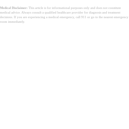
Medical Disclaimer:
This article is for informational purposes only and does not constitute
medical advice. Always consult a qualified healthcare provider for diagnosis and treatment
decisions. If you are experiencing a medical emergency, call 911 or go to the nearest emergency
room immediately.