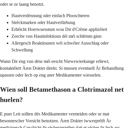
oder se ze laang benotzt.
Hautverdënnung oder einfach Plooschteren
Stréckmarken oder Hautverfärbung
Erhéicht Hoerwuesstum wou Dir d'Crème applizéiert
Zeeche vun Hautinfektioun déi méi schlëmm ginn
Allergesch Reaktiounen wéi schwéier Ausschlag oder
Schwellung
Wann Dir eng vun dëse méi eescht Niewewierkunge erliewt,
kontaktéiert Ären Dokter direkt. Si mussen eventuell Är Behandlung
upassen oder Iech op eng aner Medikamenter wiesselen.
Wien soll Betamethason a Clotrimazol net
huelen?
E puer Leit sollten dës Medikamenter vermeiden oder se mat
besonnescher Vorsicht benotzen. Ären Dokter iwwerpréift Är
medizinesch Geschicht fir sécherzestellen datt et sécher fir Iech ass.