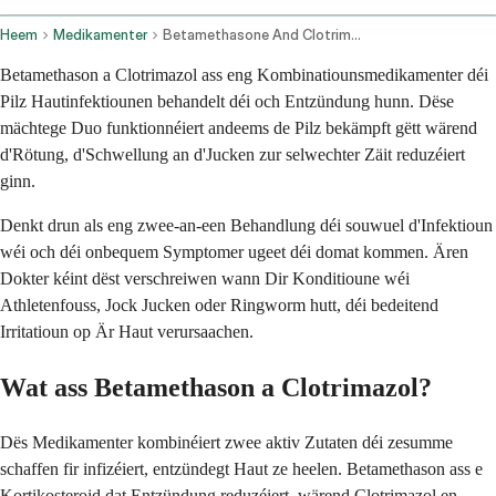
Heem
Medikamenter
Betamethasone And Clotrimazole Topical Route
Betamethason a Clotrimazol ass eng Kombinatiounsmedikamenter déi
Pilz Hautinfektiounen behandelt déi och Entzündung hunn. Dëse
mächtege Duo funktionnéiert andeems de Pilz bekämpft gëtt wärend
d'Rötung, d'Schwellung an d'Jucken zur selwechter Zäit reduzéiert
ginn.
Denkt drun als eng zwee-an-een Behandlung déi souwuel d'Infektioun
wéi och déi onbequem Symptomer ugeet déi domat kommen. Ären
Dokter kéint dëst verschreiwen wann Dir Konditioune wéi
Athletenfouss, Jock Jucken oder Ringworm hutt, déi bedeitend
Irritatioun op Är Haut verursaachen.
Wat ass Betamethason a Clotrimazol?
Dës Medikamenter kombinéiert zwee aktiv Zutaten déi zesumme
schaffen fir infizéiert, entzündegt Haut ze heelen. Betamethason ass e
Kortikosteroid dat Entzündung reduzéiert, wärend Clotrimazol en