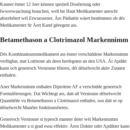
Kanner ënner 12 Joer kënnen speziell Doséierung oder
Iwwerwaachung brauchen, well hir Haut Medikamenter anescht
absorbéiert wéi Erwuessener. Äre Pädiatrie wäert bestëmmen ob dës
Medikamenter fir Äert Kand gëeegent ass.
Betamethason a Clotrimazol Markennimm
Dës Kombinatiounsmedikament ass ënner verschiddene Markennimm
verfügbar, mat Lotrisone als deen heefegsten an den USA. Är Apdikt
kann och generesch Versioune féieren, déi déiselwecht aktiv Zutaten
enthalen.
Aner Markennimm enthalen Diprolene AF a verschidde generesch
Formuléierungen. Dat Wichtegt ass, datt all Versioune déiselwecht
Quantitéite vu Betamethason a Clotrimazol enthalen, sou datt se op
déiselwecht Manéier funktionnéieren.
Generesch Versioune si typesch manner deier wéi Markennumm
Medikamenter a si grad esou effektiv. Ären Dokter oder Apdikter kann