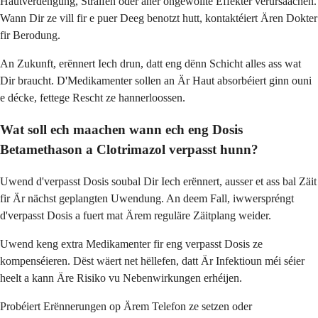
Hautverdéngung, Sträifen oder aner ongewollte Effekter verursaachen.
Wann Dir ze vill fir e puer Deeg benotzt hutt, kontaktéiert Ären Dokter
fir Berodung.
An Zukunft, erënnert Iech drun, datt eng dënn Schicht alles ass wat
Dir braucht. D'Medikamenter sollen an Är Haut absorbéiert ginn ouni
e décke, fettege Rescht ze hannerloossen.
Wat soll ech maachen wann ech eng Dosis
Betamethason a Clotrimazol verpasst hunn?
Uwend d'verpasst Dosis soubal Dir Iech erënnert, ausser et ass bal Zäit
fir Är nächst geplangten Uwendung. An deem Fall, iwwerspréngt
d'verpasst Dosis a fuert mat Ärem reguläre Zäitplang weider.
Uwend keng extra Medikamenter fir eng verpasst Dosis ze
kompenséieren. Dëst wäert net hëllefen, datt Är Infektioun méi séier
heelt a kann Äre Risiko vu Nebenwirkungen erhéijen.
Probéiert Erënnerungen op Ärem Telefon ze setzen oder