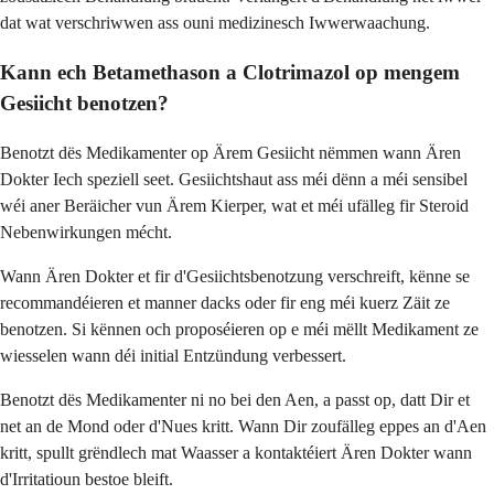
dat wat verschriwwen ass ouni medizinesch Iwwerwaachung.
Kann ech Betamethason a Clotrimazol op mengem
Gesiicht benotzen?
Benotzt dës Medikamenter op Ärem Gesiicht nëmmen wann Ären
Dokter Iech speziell seet. Gesiichtshaut ass méi dënn a méi sensibel
wéi aner Beräicher vun Ärem Kierper, wat et méi ufälleg fir Steroid
Nebenwirkungen mécht.
Wann Ären Dokter et fir d'Gesiichtsbenotzung verschreift, kënne se
recommandéieren et manner dacks oder fir eng méi kuerz Zäit ze
benotzen. Si kënnen och proposéieren op e méi mëllt Medikament ze
wiesselen wann déi initial Entzündung verbessert.
Benotzt dës Medikamenter ni no bei den Aen, a passt op, datt Dir et
net an de Mond oder d'Nues kritt. Wann Dir zoufälleg eppes an d'Aen
kritt, spullt grëndlech mat Waasser a kontaktéiert Ären Dokter wann
d'Irritatioun bestoe bleift.