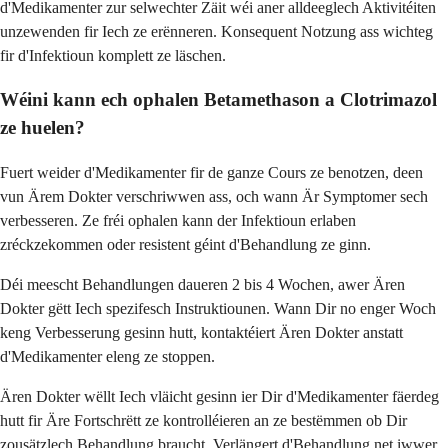
d'Medikamenter zur selwechter Zäit wéi aner alldeeglech Aktivitéiten
unzewenden fir Iech ze erënneren. Konsequent Notzung ass wichteg
fir d'Infektioun komplett ze läschen.
Wéini kann ech ophalen Betamethason a Clotrimazol
ze huelen?
Fuert weider d'Medikamenter fir de ganze Cours ze benotzen, deen
vun Ärem Dokter verschriwwen ass, och wann Är Symptomer sech
verbesseren. Ze fréi ophalen kann der Infektioun erlaben
zréckzekommen oder resistent géint d'Behandlung ze ginn.
Déi meescht Behandlungen daueren 2 bis 4 Wochen, awer Ären
Dokter gëtt Iech spezifesch Instruktiounen. Wann Dir no enger Woch
keng Verbesserung gesinn hutt, kontaktéiert Ären Dokter anstatt
d'Medikamenter eleng ze stoppen.
Ären Dokter wëllt Iech vläicht gesinn ier Dir d'Medikamenter fäerdeg
hutt fir Äre Fortschrëtt ze kontrolléieren an ze bestëmmen ob Dir
zousätzlech Behandlung braucht. Verlängert d'Behandlung net iwwer