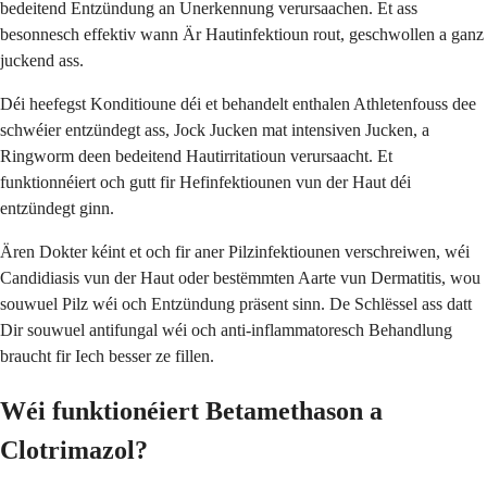
bedeitend Entzündung an Unerkennung verursaachen. Et ass
besonnesch effektiv wann Är Hautinfektioun rout, geschwollen a ganz
juckend ass.
Déi heefegst Konditioune déi et behandelt enthalen Athletenfouss dee
schwéier entzündegt ass, Jock Jucken mat intensiven Jucken, a
Ringworm deen bedeitend Hautirritatioun verursaacht. Et
funktionnéiert och gutt fir Hefinfektiounen vun der Haut déi
entzündegt ginn.
Ären Dokter kéint et och fir aner Pilzinfektiounen verschreiwen, wéi
Candidiasis vun der Haut oder bestëmmten Aarte vun Dermatitis, wou
souwuel Pilz wéi och Entzündung präsent sinn. De Schlëssel ass datt
Dir souwuel antifungal wéi och anti-inflammatoresch Behandlung
braucht fir Iech besser ze fillen.
Wéi funktionéiert Betamethason a
Clotrimazol?