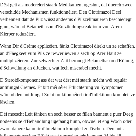
Dëst gëtt als moderéiert staark Medikament ugesinn, dat duerch zwee
verschidde Mechanismen funktionnéiert. Den Clotrimazol Deel
verhënnert datt de Pilz wiisst andeems d'Pilzzellmaueren beschiedegt
ginn, wärend Betamethason d'Entzündungsreaktioun vun Ärem
Kierper reduzéiert.
Wann Dir d'Crème applizéiert, fänkt Clotrimazol direkt un ze schaffen,
an d'Fäegkeet vum Pilz ze iwwerliewen a sech op Ärer Haut ze
multiplizéieren. Zur selwechter Zäit berouegt Betamethason d'Rötung,
d'Schwellung an d'Jucken, wat Iech miserabel mécht.
D'Steroidkomponent ass dat wat dëst méi staark mécht wéi regulär
antifungal Cremes. Et bitt méi séier Erliichterung vu Symptomer
wärend den antifungal Zutat funktionnéiert fir d'Infektioun komplett ze
läschen.
Déi meescht Leit fänken un sech besser ze fillen bannent e puer Deeg
nodeems se d'Behandlung ugefaang hunn, obwuel et eng Woch oder
zwou dauere kann fir d'Infektioun komplett ze läschen. Den anti-
inflammatoreschen Effekt setzt normalerweis bannent 24 bis 48