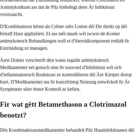
Antimykotikum ass dat de Pilz ëmbréngt deen Är Infektioun
verursaacht.
D'Kombinatioun kënnt als Crème oder Lotion déi Dir direkt op déi
betraff Haut applizéiert. Et ass méi staark wéi iwwer-de-Konter
antimykotesch Behandlungen well et d'Steroidkomponent enthält fir
Entzündung ze managen.
Ären Dokter verschreift dëst wann regulär antimykotesch
Medikamenter net genuch sinn fir souwuel d'Infektioun wéi och
d'inflammatoresch Reaktioun ze kontrolléieren déi Äre Kierper dorop
huet. D'Medikamenter ass fir kuerzfristeg Notzung entwéckelt fir Är
Symptomer séier ënner Kontroll ze kréien.
Fir wat gëtt Betamethason a Clotrimazol
benotzt?
Dës Kombinatiounsmedikamenter behandelt Pilz Hautinfektiounen déi