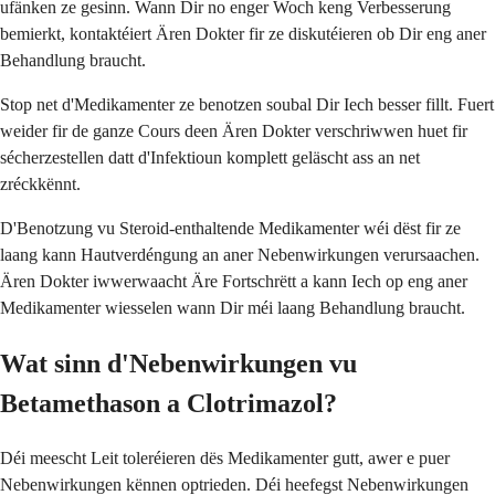
ufänken ze gesinn. Wann Dir no enger Woch keng Verbesserung
bemierkt, kontaktéiert Ären Dokter fir ze diskutéieren ob Dir eng aner
Behandlung braucht.
Stop net d'Medikamenter ze benotzen soubal Dir Iech besser fillt. Fuert
weider fir de ganze Cours deen Ären Dokter verschriwwen huet fir
sécherzestellen datt d'Infektioun komplett geläscht ass an net
zréckkënnt.
D'Benotzung vu Steroid-enthaltende Medikamenter wéi dëst fir ze
laang kann Hautverdéngung an aner Nebenwirkungen verursaachen.
Ären Dokter iwwerwaacht Äre Fortschrëtt a kann Iech op eng aner
Medikamenter wiesselen wann Dir méi laang Behandlung braucht.
Wat sinn d'Nebenwirkungen vu
Betamethason a Clotrimazol?
Déi meescht Leit toleréieren dës Medikamenter gutt, awer e puer
Nebenwirkungen kënnen optrieden. Déi heefegst Nebenwirkungen