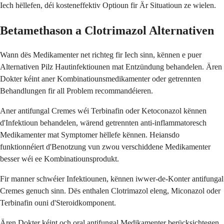
Iech hëllefen, déi kosteneffektiv Optioun fir Är Situatioun ze wielen.
Betamethason a Clotrimazol Alternativen
Wann dës Medikamenter net richteg fir Iech sinn, kënnen e puer
Alternativen Pilz Hautinfektiounen mat Entzündung behandelen. Ären
Dokter kéint aner Kombinatiounsmedikamenter oder getrennten
Behandlungen fir all Problem recommandéieren.
Aner antifungal Cremes wéi Terbinafin oder Ketoconazol kënnen
d'Infektioun behandelen, wärend getrennten anti-inflammatoresch
Medikamenter mat Symptomer hëllefe kënnen. Heiansdo
funktionnéiert d'Benotzung vun zwou verschiddene Medikamenter
besser wéi ee Kombinatiounsprodukt.
Fir manner schwéier Infektiounen, kënnen iwwer-de-Konter antifungal
Cremes genuch sinn. Dës enthalen Clotrimazol eleng, Miconazol oder
Terbinafin ouni d'Steroidkomponent.
Ären Dokter kéint och oral antifungal Medikamenter berücksichtegen