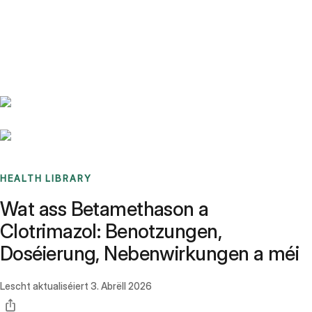
Benchmarks
Stories
FAQ
Sign up / Log in
HEALTH LIBRARY
Wat ass Betamethason a
Clotrimazol: Benotzungen,
Doséierung, Nebenwirkungen a méi
Lescht aktualiséiert
3. Abrëll 2026