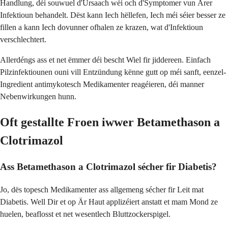
Handlung, déi souwuel d'Ursaach wéi och d'Symptomer vun Ärer
Infektioun behandelt. Dëst kann Iech hëllefen, Iech méi séier besser ze
fillen a kann Iech dovunner ofhalen ze krazen, wat d'Infektioun
verschlechtert.
Allerdéngs ass et net ëmmer déi bescht Wiel fir jiddereen. Einfach
Pilzinfektiounen ouni vill Entzündung kënne gutt op méi sanft, eenzel-
Ingredient antimykotesch Medikamenter reagéieren, déi manner
Nebenwirkungen hunn.
Oft gestallte Froen iwwer Betamethason a
Clotrimazol
Ass Betamethason a Clotrimazol sécher fir Diabetis?
Jo, dës topesch Medikamenter ass allgemeng sécher fir Leit mat
Diabetis. Well Dir et op Är Haut applizéiert anstatt et mam Mond ze
huelen, beaflosst et net wesentlech Bluttzockerspigel.