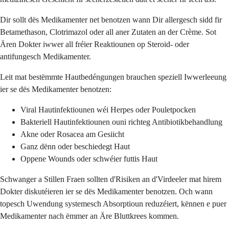
Dir sollt dës Medikamenter net benotzen wann Dir allergesch sidd fir
Betamethason, Clotrimazol oder all aner Zutaten an der Crème. Sot
Ären Dokter iwwer all fréier Reaktiounen op Steroid- oder
antifungesch Medikamenter.
Leit mat bestëmmte Hautbedéngungen brauchen speziell Iwwerleeung
ier se dës Medikamenter benotzen:
Viral Hautinfektiounen wéi Herpes oder Pouletpocken
Bakteriell Hautinfektiounen ouni richteg Antibiotikbehandlung
Akne oder Rosacea am Gesiicht
Ganz dënn oder beschiedegt Haut
Oppene Wounds oder schwéier futtis Haut
Schwanger a Stillen Fraen sollten d'Risiken an d'Virdeeler mat hirem
Dokter diskutéieren ier se dës Medikamenter benotzen. Och wann
topesch Uwendung systemesch Absorptioun reduzéiert, kënnen e puer
Medikamenter nach ëmmer an Äre Bluttkrees kommen.