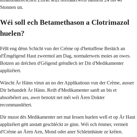
Stonnen un.
Wéi soll ech Betamethason a Clotrimazol
huelen?
Fëllt eng dënn Schicht vun der Crème op d'betraffene Beräich an
d'Ëmgéigend Haut zweemol am Dag, normalerweis moies an owes.
Botzen an dréchen d'Géigend grëndlech ier Dir d'Medikamenter
applizéiert.
Wäscht Är Hänn virun an no der Applikatioun vun der Crème, ausser
Dir behandelt Är Hänn. Reift d'Medikamenter sanft an bis et
absorbéiert ass, awer benotzt net méi wéi Ären Dokter
recommandéiert.
Dir musst dës Medikamenter net mat Iessen huelen well et op Är Haut
applizéiert gëtt anstatt geschléckt ze ginn. Wéi och ëmmer, vermeit
d'Crème an Ären Aen, Mond oder aner Schleimhäute ze kréien.