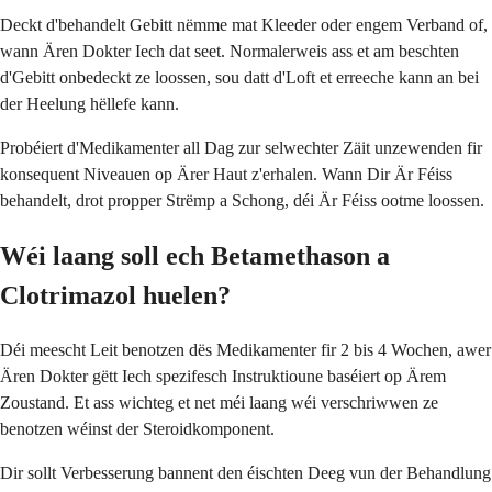
Deckt d'behandelt Gebitt nëmme mat Kleeder oder engem Verband of,
wann Ären Dokter Iech dat seet. Normalerweis ass et am beschten
d'Gebitt onbedeckt ze loossen, sou datt d'Loft et erreeche kann an bei
der Heelung hëllefe kann.
Probéiert d'Medikamenter all Dag zur selwechter Zäit unzewenden fir
konsequent Niveauen op Ärer Haut z'erhalen. Wann Dir Är Féiss
behandelt, drot propper Strëmp a Schong, déi Är Féiss ootme loossen.
Wéi laang soll ech Betamethason a
Clotrimazol huelen?
Déi meescht Leit benotzen dës Medikamenter fir 2 bis 4 Wochen, awer
Ären Dokter gëtt Iech spezifesch Instruktioune baséiert op Ärem
Zoustand. Et ass wichteg et net méi laang wéi verschriwwen ze
benotzen wéinst der Steroidkomponent.
Dir sollt Verbesserung bannent den éischten Deeg vun der Behandlung