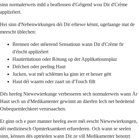
sinn normalerweis mild a beaflossen d'Géigend wou Dir d'Crème
applizéiert.
Hei sinn d'Nebenwirkungen déi Dir erliewe kënnt, ugefaange mat de
meescht üblechen:
Brennen oder stéierend Sensatioun wann Dir d'Crème fir
d'éischt applizéiert
Hautirritatioun oder Rötung op der Applikatiounsplaz
Dréchen oder peeling Haut
Jucken, wat méi schlëmm ka ginn ier et besser gëtt
Haut déi waarm oder zaart un d'Touch fillt
Dës heefeg Niewewierkunge verbesseren sech normalerweis wann Är
Haut sech un d'Medikamenter gewinnt an däerfen Iech net bedeitend
Onbequemlechkeet verursaachen.
Et ginn och e puer manner heefeg awer méi eescht Niewewierkungen,
déi medizinesch Opmierksamkeet erfuerderen. Och wann se seelen
sinn, kënnen dës optrieden wann Dir ze vill Medikamenter benotzt