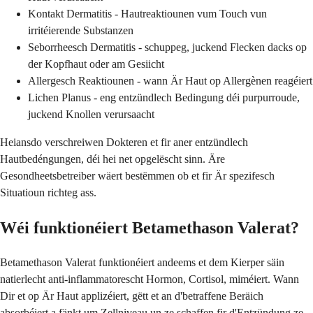
Kontakt Dermatitis - Hautreaktiounen vum Touch vun
irritéierende Substanzen
Seborrheesch Dermatitis - schuppeg, juckend Flecken dacks op
der Kopfhaut oder am Gesiicht
Allergesch Reaktiounen - wann Är Haut op Allergènen reagéiert
Lichen Planus - eng entzündlech Bedingung déi purpurroude,
juckend Knollen verursaacht
Heiansdo verschreiwen Dokteren et fir aner entzündlech
Hautbedéngungen, déi hei net opgelëscht sinn. Äre
Gesondheetsbetreiber wäert bestëmmen ob et fir Är spezifesch
Situatioun richteg ass.
Wéi funktionéiert Betamethason Valerat?
Betamethason Valerat funktionéiert andeems et dem Kierper säin
natierlecht anti-inflammatorescht Hormon, Cortisol, miméiert. Wann
Dir et op Är Haut applizéiert, gëtt et an d'betraffene Beräich
absorbéiert a fänkt um Zellniveau un ze schaffen fir d'Entzündung ze