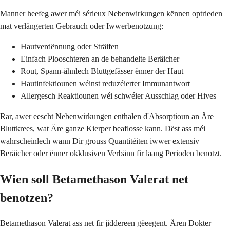
Manner heefeg awer méi sérieux Nebenwirkungen kënnen optrieden
mat verlängerten Gebrauch oder Iwwerbenotzung:
Hautverdënnung oder Sträifen
Einfach Plooschteren an de behandelte Beräicher
Rout, Spann-ähnlech Bluttgefässer ënner der Haut
Hautinfektiounen wéinst reduzéierter Immunantwort
Allergesch Reaktiounen wéi schwéier Ausschlag oder Hives
Rar, awer eescht Nebenwirkungen enthalen d'Absorptioun an Äre
Bluttkrees, wat Äre ganze Kierper beaflosse kann. Dëst ass méi
wahrscheinlech wann Dir grouss Quantitéiten iwwer extensiv
Beräicher oder ënner okklusiven Verbänn fir laang Perioden benotzt.
Wien soll Betamethason Valerat net
benotzen?
Betamethason Valerat ass net fir jiddereen gëeegent. Ären Dokter