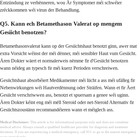
Entzündung ze verhënneren, wou Är Symptomer méi schwéier
zréckkommen wéi virun der Behandlung.
Q5. Kann ech Betamethason Valerat op mengem
Gesiicht benotzen?
Betamethasonvalerat kann op der Gesiichtshaut benotzt ginn, awer mat
extra Vorsicht wéinst der méi dënner, méi sensibler Haut vum Gesiicht.
Ären Dokter wäert et normalerweis nëmme fir d'Gesiicht benotzen
wann néideg an typesch fir méi kuerz Perioden verschreiwen.
Gesiichtshaut absorbéiert Medikamenter méi liicht a ass méi ufälleg fir
Nebenwirkungen wéi Hautverdënnung oder Sträifen. Wann et fir Äert
Gesiicht verschriwwen ass, benotzt et spuersam a genee wéi uginn.
Ären Dokter kéint eng méi mëll Steroid oder net-Steroid Alternativ fir
Gesiichtszoustänn recommandéieren wann et méiglech ass.
Medical Disclaimer:
This article is for informational purposes only and does not constitute
medical advice. Always consult a qualified healthcare provider for diagnosis and treatment
decisions. If you are experiencing a medical emergency, call 911 or go to the nearest emergency
room immediately.