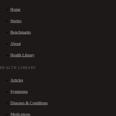
Home
Stories
Benchmarks
About
Health Library
HEALTH LIBRARY
Articles
Symptoms
Diseases & Conditions
Medications