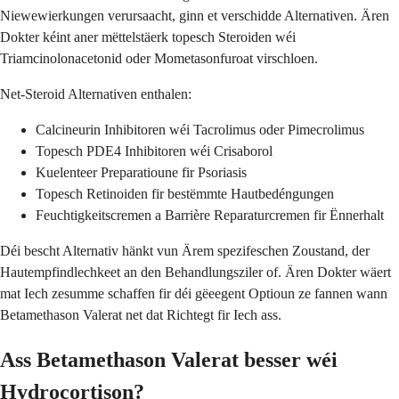
Niewewierkungen verursaacht, ginn et verschidde Alternativen. Ären
Dokter kéint aner mëttelstäerk topesch Steroiden wéi
Triamcinolonacetonid oder Mometasonfuroat virschloen.
Net-Steroid Alternativen enthalen:
Calcineurin Inhibitoren wéi Tacrolimus oder Pimecrolimus
Topesch PDE4 Inhibitoren wéi Crisaborol
Kuelenteer Preparatioune fir Psoriasis
Topesch Retinoiden fir bestëmmte Hautbedéngungen
Feuchtigkeitscremen a Barrière Reparaturcremen fir Ënnerhalt
Déi bescht Alternativ hänkt vun Ärem spezifeschen Zoustand, der
Hautempfindlechkeet an den Behandlungsziler of. Ären Dokter wäert
mat Iech zesumme schaffen fir déi gëeegent Optioun ze fannen wann
Betamethason Valerat net dat Richtegt fir Iech ass.
Ass Betamethason Valerat besser wéi
Hydrocortison?