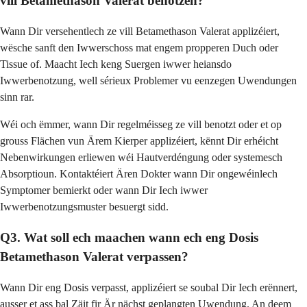
vill Betamethason Valerat benotzen?
Wann Dir versehentlech ze vill Betamethason Valerat applizéiert,
wësche sanft den Iwwerschoss mat engem propperen Duch oder
Tissue of. Maacht Iech keng Suergen iwwer heiansdo
Iwwerbenotzung, well sérieux Problemer vu eenzegen Uwendungen
sinn rar.
Wéi och ëmmer, wann Dir regelméisseg ze vill benotzt oder et op
grouss Flächen vun Ärem Kierper applizéiert, kënnt Dir erhéicht
Nebenwirkungen erliewen wéi Hautverdéngung oder systemesch
Absorptioun. Kontaktéiert Ären Dokter wann Dir ongewéinlech
Symptomer bemierkt oder wann Dir Iech iwwer
Iwwerbenotzungsmuster besuergt sidd.
Q3. Wat soll ech maachen wann ech eng Dosis
Betamethason Valerat verpassen?
Wann Dir eng Dosis verpasst, applizéiert se soubal Dir Iech erënnert,
ausser et ass bal Zäit fir Är nächst geplangten Uwendung. An deem