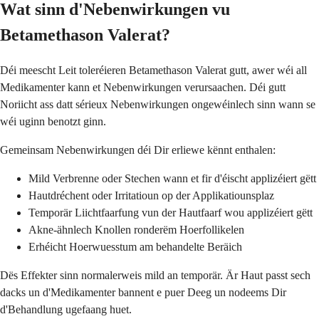
Wat sinn d'Nebenwirkungen vu
Betamethason Valerat?
Déi meescht Leit toleréieren Betamethason Valerat gutt, awer wéi all
Medikamenter kann et Nebenwirkungen verursaachen. Déi gutt
Noriicht ass datt sérieux Nebenwirkungen ongewéinlech sinn wann se
wéi uginn benotzt ginn.
Gemeinsam Nebenwirkungen déi Dir erliewe kënnt enthalen:
Mild Verbrenne oder Stechen wann et fir d'éischt applizéiert gëtt
Hautdréchent oder Irritatioun op der Applikatiounsplaz
Temporär Liichtfaarfung vun der Hautfaarf wou applizéiert gëtt
Akne-ähnlech Knollen ronderëm Hoerfollikelen
Erhéicht Hoerwuesstum am behandelte Beräich
Dës Effekter sinn normalerweis mild an temporär. Är Haut passt sech
dacks un d'Medikamenter bannent e puer Deeg un nodeems Dir
d'Behandlung ugefaang huet.