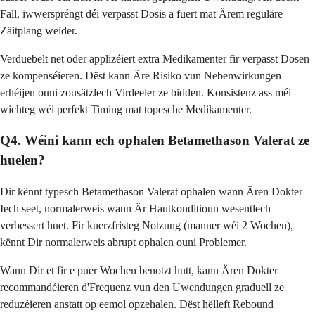
Fall, iwwerspréngt déi verpasst Dosis a fuert mat Ärem reguläre
Zäitplang weider.
Verduebelt net oder applizéiert extra Medikamenter fir verpasst Dosen
ze kompenséieren. Dëst kann Äre Risiko vun Nebenwirkungen
erhéijen ouni zousätzlech Virdeeler ze bidden. Konsistenz ass méi
wichteg wéi perfekt Timing mat topesche Medikamenter.
Q4. Wéini kann ech ophalen Betamethason Valerat ze
huelen?
Dir kënnt typesch Betamethason Valerat ophalen wann Ären Dokter
Iech seet, normalerweis wann Är Hautkonditioun wesentlech
verbessert huet. Fir kuerzfristeg Notzung (manner wéi 2 Wochen),
kënnt Dir normalerweis abrupt ophalen ouni Problemer.
Wann Dir et fir e puer Wochen benotzt hutt, kann Ären Dokter
recommandéieren d'Frequenz vun den Uwendungen graduell ze
reduzéieren anstatt op eemol opzehalen. Dëst hëlleft Rebound