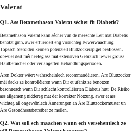
Valerat
Q1. Ass Betamethason Valerat sécher fir Diabetis?
Betamethason Valerat kann sécher vun de meeschte Leit mat Diabetis
benotzt ginn, awer erfuerdert eng virsiichteg Iwwerwaachung.
Topesch Steroiden kënnen potenziell Bluttzockerspigel beaflossen,
obwuel dëst méi heefeg ass mat extensiven Gebrauch iwwer grouss
Hautberäicher oder verlängerten Behandlungsperioden.
Ären Dokter wäert wahrscheinlech recommandéieren, Äre Bluttzocker
méi dacks ze kontrolléieren wann Dir et ufänkt ze benotzen,
besonnesch wann Dir schlecht kontrolléierten Diabetis hutt. De Risiko
ass allgemeng niddereg mat der korrekter Notzung, awer et ass
wichteg all ongewéinlech Ännerungen an Äre Bluttzockermuster un
Äre Gesondheetsbetreiber ze mellen.
Q2. Wat soll ech maachen wann ech versehentlech ze