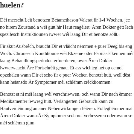
huelen?
Déi meescht Leit benotzen Betamethason Valerat fir 1-4 Wochen, jee
no hirem Zoustand a wéi gutt hir Haut reagéiert. Ären Dokter gëtt Iech
spezifesch Instruktiounen iwwer wéi laang Dir et benotze sollt.
Fir akut Ausbréch, braucht Dir et vläicht nëmmen e puer Deeg bis eng
Woch. Chronesch Konditioune wéi Ekzeme oder Psoriasis kënnen méi
laang Behandlungsperioden erfuerderen, awer Ären Dokter
iwwerwaacht Äre Fortschrëtt genau. Et ass wichteg net op eemol
opzehalen wann Dir et scho fir e puer Wochen benotzt hutt, well dëst
kann heiansdo Är Symptomer méi schlëmm zréckkommen.
Benotzt et ni méi laang wéi verschriwwen, och wann Dir nach ëmmer
Medikamenter iwwreg hutt. Verlängerten Gebrauch kann zu
Hautverdënnung an aner Nebenwirkungen féieren. Follegt ëmmer mat
Ärem Dokter wann Är Symptomer sech net verbesseren oder wann se
méi schlëmm ginn.