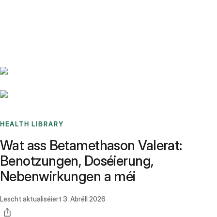
Benchmarks
Stories
FAQ
Sign up / Log in
HEALTH LIBRARY
Wat ass Betamethason Valerat:
Benotzungen, Doséierung,
Nebenwirkungen a méi
Lescht aktualiséiert
3. Abrëll 2026