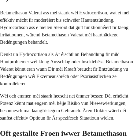
Betamethason Valerat ass méi staark wéi Hydrocortison, wat et méi
effektiv mécht fir moderéiert bis schwéier Hautentzündung.
Hydrocortison ass e mëllen Steroid dat gutt funktionnéiert fir kleng
Irritatiounen, wärend Betamethason Valerat méi haartnäckege
Bedéngungen behandelt.
Denkt un Hydrocortison als Är éischtlinn Behandlung fir mild
Hautproblemer wéi kleng Ausschlag oder Insektebëss. Betamethason
Valerat kënnt eran wann Dir méi Kraaft braucht fir Entzündung vu
Bedéngungen wéi Ekzemeausbréch oder Psoriasisflecken ze
kontrolléieren.
Wéi och ëmmer, méi staark heescht net ëmmer besser. Déi erhéicht
Potenz kënnt mat engem méi héije Risiko vun Niewewierkungen,
besonnesch mat laangfristegem Gebrauch. Ären Dokter wäert déi
sanftst effektiv Optioun fir Är spezifesch Situatioun wielen.
Oft gestallte Froen iwwer Betamethason