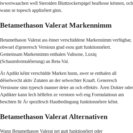
iwwerwaachen well Steroiden Bluttzockerspigel beaflosse kënnen, och
wann se topesch applizéiert ginn.
Betamethason Valerat Markennimm
Betamethason Valerat ass ënner verschiddene Markennimm verfügbar,
obwuel d'generesch Versioun grad esou gutt funktionnéiert.
Gemeinsam Markennimm enthalen Valisone, Luxiq
(Schaumformuléierung) an Beta-Val.
Är Apdikt kéint verschidde Marken hunn, awer se enthalen all
déiselwecht aktiv Zutaten an der selwechter Kraaft. Generesch
Versioune sinn typesch manner deier an och effektiv. Ären Dokter oder
Apdikter kann Iech hëllefen ze verstoen wéi eng Formulatioun am
beschten fir Är spezifesch Hautbedingung funktionnéiere kéint.
Betamethason Valerat Alternativen
Wann Betamethason Valerat net gutt funktionéiert oder