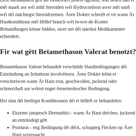
méi staark ass wéi mild Steroiden wéi Hydrocortison awer méi sanft
wéi déi mächtegst Steroidcremen. Ären Dokter schreift et vir wann Är
Hautkonditioun méi Hëllef brauch wéi iwwer-de-Konter
Behandlungen kënne bidden, awer net déi stäerkst Medikamenter
erfuerdert.
Fir wat gëtt Betamethason Valerat benotzt?
Betamethason Valerat behandelt verschidde Hautbedéngungen déi
Entzündung an Irritatioun involvéieren. Ären Dokter kéint et
verschreiwen wann Är Haut rout, geschwollen, juckend oder
schmerzhaft ass wéinst enger ënnerierdescher Bedingung.
Hei sinn déi heefegst Konditiounen déi et hëlleft ze behandelen:
Ekzeme (atopesch Dermatitis) - wann Är Haut dréchen, juckend
an entzündegt gëtt
Psoriasis - eng Bedingung déi déck, schuppeg Flecken op Ärer
Haut verursaacht