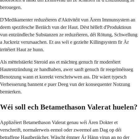
berouegen.
D'Medikamenter reduzéieren d'Aktivitéit vun Ärem Immunsystem an
deem spezifesche Beräich vun der Haut. Dëst hëlleft d'Produktioun
vun entzündleche Substanzen ze reduzéieren, déi Rötung, Schwellung
a Juckreiz verursaachen. Et ass wéi e gezielte Killingsystem fir Är
irritéiert Haut ze hunn.
Als mëttelstäerkt Steroid ass et mächteg genuch fir moderéiert
Hautentzündung ze handhaben, awer sanft genuch fir reegelméisseg
Benotzung wann et korrekt verschriwwen ass. Dir wäert typesch
Verbesserung bannent e puer Deeg vun der konsequenter Notzung
bemierken.
Wéi soll ech Betamethason Valerat huelen?
Applizéiert Betamethason Valerat genau wéi Ären Dokter et
verschreift, normalerweis eemol oder zweemol am Dag op déi
betraffene Hautberäicher. Wäscht ëmmer Är Hänn virun an no der