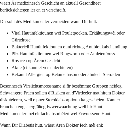
wäert Är medizinesch Geschicht an aktuell Gesondheet
berücksichtegen ier en et verschreift.
Dir sollt dës Medikamenter vermeiden wann Dir hutt:
Viral Hautinfektiounen wéi Pouletpocken, Erkältungswéi oder
Gürtelrose
Bakteriell Hautinfektiounen ouni richteg Antibiotikabehandlung
Pilz Hautinfektiounen wéi Ringworm oder Athletenfouss
Rosacea op Ärem Gesiicht
Akne (et kann et verschlechteren)
Bekannt Allergien op Betamethason oder ähnlech Steroiden
Besonnesch Virsiichtsmoossname si fir bestëmmte Gruppen néideg.
Schwangere Fraen sollten d'Risiken an d'Virdeeler mat hirem Dokter
diskutéieren, well e puer Steroidabsorptioun ka geschéien. Kanner
brauchen eng suergfälteg Iwwerwaachung well hir Haut
Medikamenter méi einfach absorbéiert wéi Erwuessene Haut.
Wann Dir Diabetis hutt, wäert Ären Dokter Iech méi enk