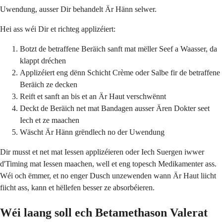
Uwendung, ausser Dir behandelt Är Hänn selwer.
Hei ass wéi Dir et richteg applizéiert:
Botzt de betraffene Beräich sanft mat mëller Seef a Waasser, da
klappt dréchen
Applizéiert eng dënn Schicht Crème oder Salbe fir de betraffene
Beräich ze decken
Reift et sanft an bis et an Är Haut verschwënnt
Deckt de Beräich net mat Bandagen ausser Ären Dokter seet
Iech et ze maachen
Wäscht Är Hänn grëndlech no der Uwendung
Dir musst et net mat Iessen applizéieren oder Iech Suergen iwwer
d'Timing mat Iessen maachen, well et eng topesch Medikamenter ass.
Wéi och ëmmer, et no enger Dusch unzewenden wann Är Haut liicht
fiicht ass, kann et hëllefen besser ze absorbéieren.
Wéi laang soll ech Betamethason Valerat