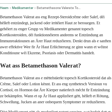
Heem
Medikamenter
Betamethasone Valerate Topical Application Route
Betamethason Valerat ass eng Rezept-Steroidcrème oder Salef, déi
hëlleft entzündegt, juckend oder irritéiert Haut ze berouegen. Et
gehéiert zu enger Grupp vu Medikamenter genannt topesch
Kortikosteroiden, déi funktionnéieren andeems se Entzündung an
Immunreaktiounen an Ärer Haut reduzéieren. Denkt drun als e sanften
awer effektive Wee fir Är Haut Erliichterung ze ginn wann et wéinst
Konditioune wéi Ekzeme, Psoriasis oder Dermatitis handelt.
Wat ass Betamethason Valerat?
Betamethason Valerat ass e mëttelstäerkt topesch Kortikosteroid dat als
Crème, Salef oder Lotion kënnt. Et ass eng synthetesch Versioun vu
Cortisol, en Hormon dat Äre Kierper natierlech mécht fir Entzündung
ze bekämpfen. Wann et op Är Haut applizéiert gëtt, hëlleft et Rötung,
Schwellung, Jucken an aner onbequem Symptomer ze reduzéieren.
Dëst Medikament gëtt als moderéiert potent ugesinn, wat bedeit datt et