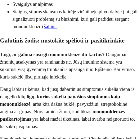
Svaigulys ar alpimas
Staigus, stiprus skausmas kairėje viršutinėje pilvo dalyje (tai gali
signalizuoti problemą su blužnimi, kuri gali padidėti sergant
mononukleoze)
šaltinis
.
Galutinis žodis: nustokite spėlioti ir pasitikrinkite
Taigi,
ar galima susirgti mononukleoze du kartus?
Daugumai
žmonių atsakymas yra raminantis ne. Jūsų imuninė sistema yra
sukūrusi visą gyvenimą trunkančią apsaugą nuo Epšteino-Bar viruso,
kuris sukėlė jūsų pirmąją infekciją.
Daug labiau tikėtina, kad jūsų dabartinius simptomus sukelia viena iš
daugelio kitų
ligų, kurios sukelia panašius simptomus kaip
mononukleozė
, arba kita dažna būklė, pavyzdžiui, streptokokinė
angina ar gripas. Nors ramina žinoti, kad tikras
mononukleozės
pasikartojimas
yra labai mažai tikėtinas, labai svarbu neignoruoti to,
ką sako jūsų kūnas.
Nenuklyskite į interneto naktinius „tyrimus“. Vienintelis būdas tiksliai