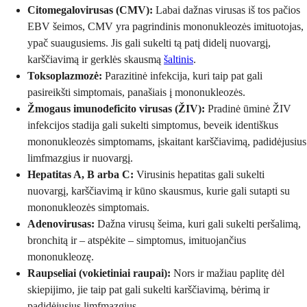
Citomegalovirusas (CMV):
Labai dažnas virusas iš tos pačios
EBV šeimos, CMV yra pagrindinis mononukleozės imituotojas,
ypač suaugusiems. Jis gali sukelti tą patį didelį nuovargį,
karščiavimą ir gerklės skausmą
šaltinis
.
Toksoplazmozė:
Parazitinė infekcija, kuri taip pat gali
pasireikšti simptomais, panašiais į mononukleozės.
Žmogaus imunodeficito virusas (ŽIV):
Pradinė ūminė ŽIV
infekcijos stadija gali sukelti simptomus, beveik identiškus
mononukleozės simptomams, įskaitant karščiavimą, padidėjusius
limfmazgius ir nuovargį.
Hepatitas A, B arba C:
Virusinis hepatitas gali sukelti
nuovargį, karščiavimą ir kūno skausmus, kurie gali sutapti su
mononukleozės simptomais.
Adenovirusas:
Dažna virusų šeima, kuri gali sukelti peršalimą,
bronchitą ir – atspėkite – simptomus, imituojančius
mononukleozę.
Raupseliai (vokietiniai raupai):
Nors ir mažiau paplitę dėl
skiepijimo, jie taip pat gali sukelti karščiavimą, bėrimą ir
padidėjusius limfmazgius.