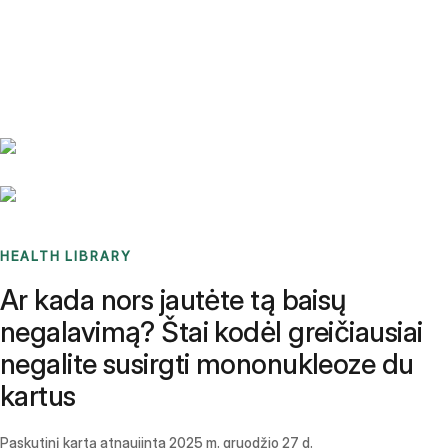
Benchmarks
Stories
FAQ
Sign up / Log in
HEALTH LIBRARY
Ar kada nors jautėte tą baisų
negalavimą? Štai kodėl greičiausiai
negalite susirgti mononukleoze du
kartus
Paskutinį kartą atnaujinta
2025 m. gruodžio 27 d.