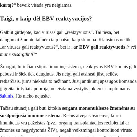
kartą?
“ beveik visada yra neigiamas.
Taigi, o kaip dėl EBV reaktyvacijos?
Galbūt girdėjote, kad virusas gali „reaktyvuotis“. Tai tiesa, bet
daugumai žmonių tai nėra taip baisu, kaip skamba. Klausimas ne tik
„ar virusas gali reaktyvuotis?“, bet ir „
ar EBV gali reaktyvuotis
ir vėl
mane susargdinti
?“
Žmogui, turinčiam stiprią imuninę sistemą, neaktyvus EBV kartais gali
pabusti ir šiek tiek daugintis. Jis netgi gali atsirasti jūsų seilėse
retkarčiais, jums niekada to nežinant. Jūsų antikūnų apsaugos komanda
jį greitai ir tyliai apdoroja, neleisdama vystytis jokiems simptomams
šaltinis
. Jūs nieko nejusite.
Tačiau situacija gali būti kitokia
sergant mononukleoze žmonėms su
susilpnėjusia imunine sistema
. Retais atvejais asmenys, kurių
imunitetas yra pažeistas (pvz., organų transplantacijos recipientai ar
žmonės su negydytomis ŽIV), negali veiksmingai kontroliuoti viruso.