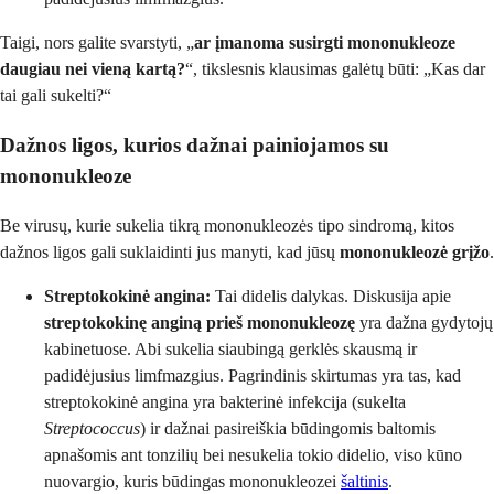
Taigi, nors galite svarstyti, „
ar įmanoma susirgti mononukleoze
daugiau nei vieną kartą?
“, tikslesnis klausimas galėtų būti: „Kas dar
tai gali sukelti?“
Dažnos ligos, kurios dažnai painiojamos su
mononukleoze
Be virusų, kurie sukelia tikrą mononukleozės tipo sindromą, kitos
dažnos ligos gali suklaidinti jus manyti, kad jūsų
mononukleozė grįžo
.
Streptokokinė angina:
Tai didelis dalykas. Diskusija apie
streptokokinę anginą prieš mononukleozę
yra dažna gydytojų
kabinetuose. Abi sukelia siaubingą gerklės skausmą ir
padidėjusius limfmazgius. Pagrindinis skirtumas yra tas, kad
streptokokinė angina yra bakterinė infekcija (sukelta
Streptococcus
) ir dažnai pasireiškia būdingomis baltomis
apnašomis ant tonzilių bei nesukelia tokio didelio, viso kūno
nuovargio, kuris būdingas mononukleozei
šaltinis
.