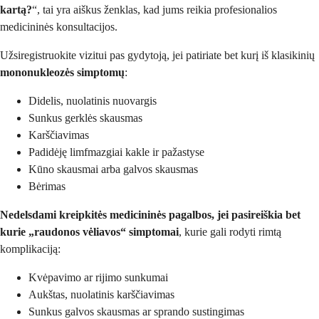
kartą?
“, tai yra aiškus ženklas, kad jums reikia profesionalios
medicininės konsultacijos.
Užsiregistruokite vizitui pas gydytoją, jei patiriate bet kurį iš klasikinių
mononukleozės simptomų
:
Didelis, nuolatinis nuovargis
Sunkus gerklės skausmas
Karščiavimas
Padidėję limfmazgiai kakle ir pažastyse
Kūno skausmai arba galvos skausmas
Bėrimas
Nedelsdami kreipkitės medicininės pagalbos, jei pasireiškia bet
kurie „raudonos vėliavos“ simptomai
, kurie gali rodyti rimtą
komplikaciją:
Kvėpavimo ar rijimo sunkumai
Aukštas, nuolatinis karščiavimas
Sunkus galvos skausmas ar sprando sustingimas