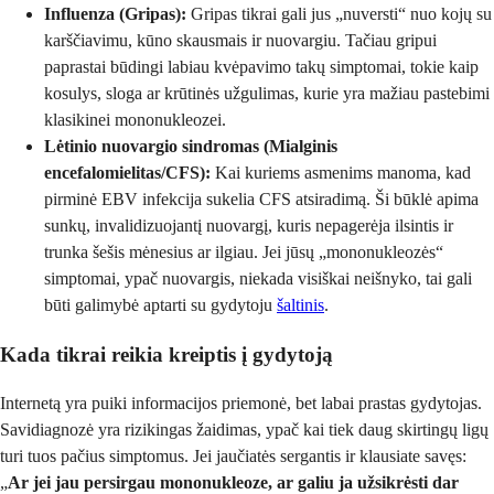
Influenza (Gripas):
Gripas tikrai gali jus „nuversti“ nuo kojų su
karščiavimu, kūno skausmais ir nuovargiu. Tačiau gripui
paprastai būdingi labiau kvėpavimo takų simptomai, tokie kaip
kosulys, sloga ar krūtinės užgulimas, kurie yra mažiau pastebimi
klasikinei mononukleozei.
Lėtinio nuovargio sindromas (Mialginis
encefalomielitas/CFS):
Kai kuriems asmenims manoma, kad
pirminė EBV infekcija sukelia CFS atsiradimą. Ši būklė apima
sunkų, invalidizuojantį nuovargį, kuris nepagerėja ilsintis ir
trunka šešis mėnesius ar ilgiau. Jei jūsų „mononukleozės“
simptomai, ypač nuovargis, niekada visiškai neišnyko, tai gali
būti galimybė aptarti su gydytoju
šaltinis
.
Kada tikrai reikia kreiptis į gydytoją
Internetą yra puiki informacijos priemonė, bet labai prastas gydytojas.
Savidiagnozė yra rizikingas žaidimas, ypač kai tiek daug skirtingų ligų
turi tuos pačius simptomus. Jei jaučiatės sergantis ir klausiate savęs:
„
Ar jei jau persirgau mononukleoze, ar galiu ja užsikrėsti dar