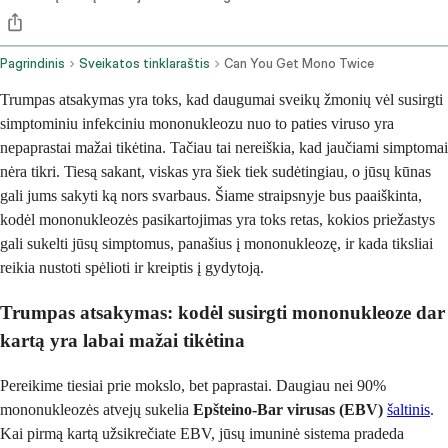
Pagrindinis
Sveikatos tinklaraštis
Can You Get Mono Twice
Trumpas atsakymas yra toks, kad daugumai sveikų žmonių vėl susirgti
simptominiu infekciniu mononukleozu nuo to paties viruso yra
nepaprastai mažai tikėtina. Tačiau tai nereiškia, kad jaučiami simptomai
nėra tikri. Tiesą sakant, viskas yra šiek tiek sudėtingiau, o jūsų kūnas
gali jums sakyti ką nors svarbaus. Šiame straipsnyje bus paaiškinta,
kodėl mononukleozės pasikartojimas yra toks retas, kokios priežastys
gali sukelti jūsų simptomus, panašius į mononukleozę, ir kada tiksliai
reikia nustoti spėlioti ir kreiptis į gydytoją.
Trumpas atsakymas: kodėl susirgti mononukleoze dar
kartą yra labai mažai tikėtina
Pereikime tiesiai prie mokslo, bet paprastai. Daugiau nei 90%
mononukleozės atvejų sukelia
Epšteino-Bar virusas (EBV)
šaltinis
.
Kai pirmą kartą užsikrečiate EBV, jūsų imuninė sistema pradeda