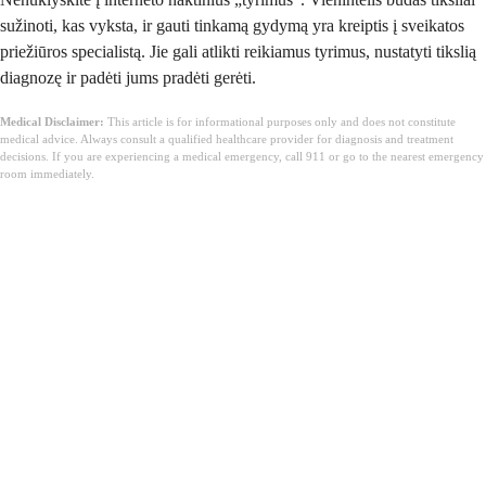
sužinoti, kas vyksta, ir gauti tinkamą gydymą yra kreiptis į sveikatos
priežiūros specialistą. Jie gali atlikti reikiamus tyrimus, nustatyti tikslią
diagnozę ir padėti jums pradėti gerėti.
Medical Disclaimer:
This article is for informational purposes only and does not constitute
medical advice. Always consult a qualified healthcare provider for diagnosis and treatment
decisions. If you are experiencing a medical emergency, call 911 or go to the nearest emergency
room immediately.