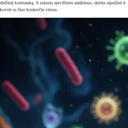
didžiulį kontrataką. Ji sukuria specifinius antikūnus, skirtus atpažinti ir
kovoti su šiuo konkrečiu virusu.