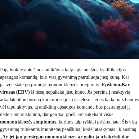
Pagalvokite apie šiuos antikūnus kaip apie aukštos kvalifikacijos
apsaugos komandą, kuri visą gyvenimą patruliuoja jūsų kūną. Kai
pasveikstate po pirmojo mononukleozės priepuolio,
Epšteino-Bar
virusas (EBV)
iš tiesų nepalieka jūsų kūno. Jis pereina į neaktyvią
arba latentinę būseną kai kuriose jūsų ląstelėse. Jei jis kada nors bandys
vėl tapti aktyvus, ta antikūnų apsaugos komanda bus pasirengusi jį
nedelsiant nuslopinti, dar gerokai prieš jam sukeliant visus
mononukleozės simptomus
, kuriuos taip ryškiai prisimenate. Šis visą
gyvenimą trunkantis imunitetas paaiškina, kodėl atsakymas į klausimą
„
Ar jei jau persirgau mononukleoze, ar galiu ja užsikrėsti dar