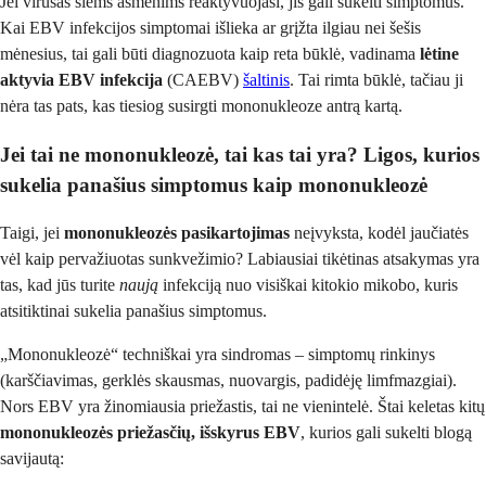
Jei virusas šiems asmenims reaktyvuojasi, jis gali sukelti simptomus.
Kai EBV infekcijos simptomai išlieka ar grįžta ilgiau nei šešis
mėnesius, tai gali būti diagnozuota kaip reta būklė, vadinama
lėtine
aktyvia EBV infekcija
(CAEBV)
šaltinis
. Tai rimta būklė, tačiau ji
nėra tas pats, kas tiesiog susirgti mononukleoze antrą kartą.
Jei tai ne mononukleozė, tai kas tai yra? Ligos, kurios
sukelia panašius simptomus kaip mononukleozė
Taigi, jei
mononukleozės pasikartojimas
neįvyksta, kodėl jaučiatės
vėl kaip pervažiuotas sunkvežimio? Labiausiai tikėtinas atsakymas yra
tas, kad jūs turite
naują
infekciją nuo visiškai kitokio mikobo, kuris
atsitiktinai sukelia panašius simptomus.
„Mononukleozė“ techniškai yra sindromas – simptomų rinkinys
(karščiavimas, gerklės skausmas, nuovargis, padidėję limfmazgiai).
Nors EBV yra žinomiausia priežastis, tai ne vienintelė. Štai keletas kitų
mononukleozės priežasčių, išskyrus EBV
, kurios gali sukelti blogą
savijautą: