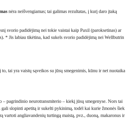
imas
nėra neišvengiamas; tai galimas rezultatas, į kurį daro įtaką
esnį svorio padidėjimą nei tokie vaistai kaip Paxil (paroksetinas) ar
). * Jis labiau tikėtina, kad sukels svorio padidėjimą nei Wellbutrin
to, tai yra vaistų sąveikos su jūsų smegenimis, kūnu ir net nuotaika
no – pagrindinio neurotransmiterio – kiekį jūsų smegenyse. Nors tai
 gali slopinti apetitą ir sukelti pykinimą, todėl kai kurie žmonės šiek
orą vartoti angliavandenių turtingą maistą, pvz., duoną, makaronus ir