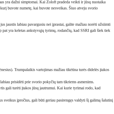
s yra dažni simptomai. Kai Zoloft pradeda veikti ir jūsų nuotaika
į, kurį buvote numetę, kai buvote nesveikas. Šiuo atveju svorio
us jaustis labiau pavargusiu nei įprastai, galite mažiau norėti užsiimti
ip pat yra keletas ankstyvųjų tyrimų, rodančių, kad SSRI gali šiek tiek
nesius). Trumpalaikis vartojimas mažiau tikėtina turės didelės įtakos
 labiau prisidėti prie svorio pokyčių tam tikriems asmenims.
is gali turėti įtakos jūsų jautrumui. Kai kurie tyrimai rodo, kad
 sveikus įpročius, gali būti geriau pasirengęs valdyti šį galimą šalutinį