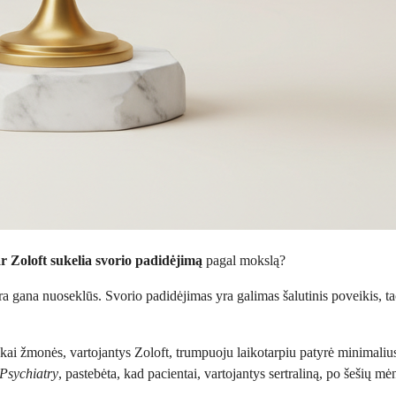
r Zoloft sukelia svorio padidėjimą
pagal mokslą?
ra gana nuoseklūs. Svorio padidėjimas yra galimas šalutinis poveikis, tači
škai žmonės, vartojantys Zoloft, trumpuoju laikotarpiu patyrė minimalius
 Psychiatry
, pastebėta, kad pacientai, vartojantys sertraliną, po šešių m