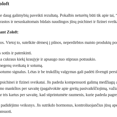
oloft
ite daug galimybių paveikti rezultatą. Pokalbis neturėtų būti tik apie tai, 
prastos ir nesuskaitomais būdais naudingos jūsų psichinei ir fizinei sveika
jant Zoloft
:
s. Vietoj to, sutelkite dėmesį į pilnos, neperdirbtos maisto produktų por
 sotūs ir patenkinti.
ja cukraus kiekį kraujyje ir apsaugo nuo stipraus potraukio.
smegenų sveikatą ir sotumą.
sotumo signalus. Lėtas ir be trukdžių valgymas gali padėti išvengti per
psichinei ir fizinei sveikatai. Jis padeda kompensuoti galimą medžiagų ap
 mankštos per savaitę (pagalvokite apie greitą pasivaikščiojimą, važi
 ar tris kartus per savaitę, kad stiprintumėte raumenis, kurie padeda pagr
padidėjimo veiksnys. Jis sutrikdo hormonus, kontroliuojančius jūsų apet
ansuoti.