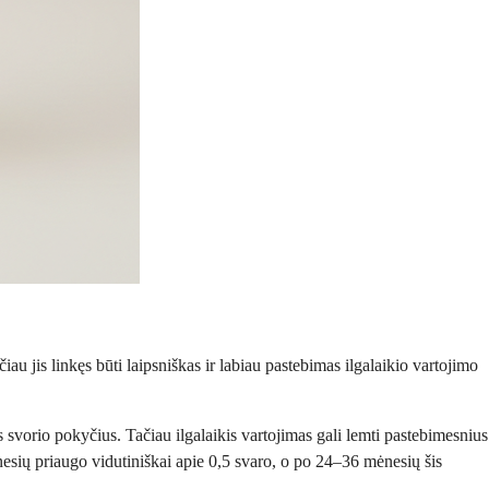
au jis linkęs būti laipsniškas ir labiau pastebimas ilgalaikio vartojimo
 svorio pokyčius. Tačiau ilgalaikis vartojimas gali lemti pastebimesnius
ėnesių priaugo vidutiniškai apie 0,5 svaro, o po 24–36 mėnesių šis