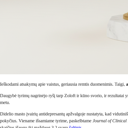
Ieškodami atsakymų apie vaistus, geriausia remtis duomenimis. Taigi,
a
Daugybė tyrimų nagrinėjo ryšį tarp Zoloft ir kūno svorio, ir rezultatai y
metu.
Didelio masto įvairių antidepresantų apžvalgoje nustatyta, kad vidutini
pokyčius. Viename išsamiame tyrime, paskelbtame
Journal of Clinical
skaičius išaugo iki maždaug 3,2 svaro
šaltinis
.