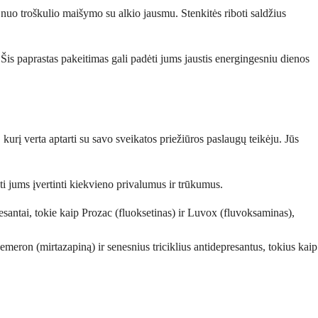
nuo troškulio maišymo su alkio jausmu. Stenkitės riboti saldžius
 Šis paprastas pakeitimas gali padėti jums jaustis energingesniu dienos
 kurį verta aptarti su savo sveikatos priežiūros paslaugų teikėju. Jūs
ti jums įvertinti kiekvieno privalumus ir trūkumus.
antai, tokie kaip Prozac (fluoksetinas) ir Luvox (fluvoksaminas),
emeron (mirtazapiną) ir senesnius triciklius antidepresantus, tokius kaip