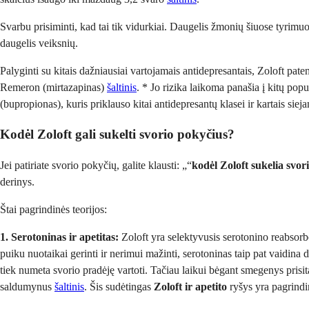
Svarbu prisiminti, kad tai tik vidurkiai. Daugelis žmonių šiuose tyrimu
daugelis veiksnių.
Palyginti su kitais dažniausiai vartojamais antidepresantais, Zoloft pate
Remeron (mirtazapinas)
šaltinis
. * Jo rizika laikoma panašia į kitų pop
(bupropionas), kuris priklauso kitai antidepresantų klasei ir kartais sie
Kodėl Zoloft gali sukelti svorio pokyčius?
Jei patiriate svorio pokyčių, galite klausti: „“
kodėl Zoloft sukelia svor
derinys.
Štai pagrindinės teorijos:
1. Serotoninas ir apetitas:
Zoloft yra selektyvusis serotonino reabsorbc
puiku nuotaikai gerinti ir nerimui mažinti, serotoninas taip pat vaidina d
tiek numeta svorio pradėję vartoti. Tačiau laikui bėgant smegenys prisit
saldumynus
šaltinis
. Šis sudėtingas
Zoloft ir apetito
ryšys yra pagrindi