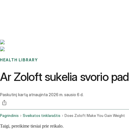
Benchmarks
Stories
FAQ
Sign up / Log in
HEALTH LIBRARY
Ar Zoloft sukelia svorio pa
Paskutinį kartą atnaujinta
2026 m. sausio 6 d.
Pagrindinis
Sveikatos tinklaraštis
Does Zoloft Make You Gain Weight
Taigi, pereikime tiesiai prie reikalo.