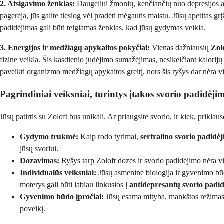
2. Atsigavimo ženklas:
Daugeliui žmonių, kenčiančių nuo depresijos ar
pagerėja, jūs galite tiesiog vėl pradėti mėgautis maistu. Jūsų apetitas 
padidėjimas gali būti teigiamas ženklas, kad jūsų gydymas veikia.
3. Energijos ir medžiagų apykaitos pokyčiai:
Vienas dažniausių
Zol
fizine veikla. Šis kasdienio judėjimo sumažėjimas, nesikeičiant kalorijų 
paveikti organizmo medžiagų apykaitos greitį, nors šis ryšys dar nėra v
Pagrindiniai veiksniai, turintys įtakos svorio padidėji
Jūsų patirtis su Zoloft bus unikali. Ar priaugsite svorio, ir kiek, priklau
Gydymo trukmė:
Kaip rodo tyrimai,
sertralino svorio padidė
jūsų svoriui.
Dozavimas:
Ryšys tarp Zoloft dozės ir svorio padidėjimo nėra vi
Individualūs veiksniai:
Jūsų asmeninė biologija ir gyvenimo būdas
moterys gali būti labiau linkusios į
antidepresantų svorio padi
Gyvenimo būdo įpročiai:
Jūsų esama mityba, mankštos režimas ir 
poveikį.