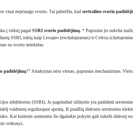
ose visai nepriaugo svorio. Tai pabrėžia, kad
sertralino svorio padidėj
nka į vidurį pagal
SSRI svorio padidėjimą
. * Paprastai jis sukelia maž
uliarių SSRI, tokių kaip Lexapro (escitalopramas) ir Celexa (citalopramas
jamas su svorio netekimu.
io padidėjimą
?” Atsakymas nėra vienas, paprastas mechanizmas. Vietoj 
ijos inhibitorius (SSRI). Jo pagrindinė užduotis yra padidinti serotoni
idelį vaidmenį reguliuojant apetitą. Iš pradžių didesnis serotonino kiekis
aiko. Kai kuriems asmenims šis ilgalaikis pokytis gali sukelti didesnį n
nis veiksnys.