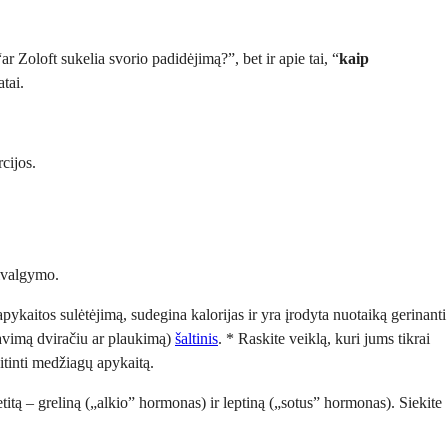
“ar Zoloft sukelia svorio padidėjimą?”, bet ir apie tai, “
kaip
tai.
cijos.
sivalgymo.
ykaitos sulėtėjimą, sudegina kalorijas ir yra įrodyta nuotaiką gerinanti
avimą dviračiu ar plaukimą)
šaltinis
. * Raskite veiklą, kuri jums tikrai
eitinti medžiagų apykaitą.
itą – greliną („alkio” hormonas) ir leptiną („sotus” hormonas). Siekite