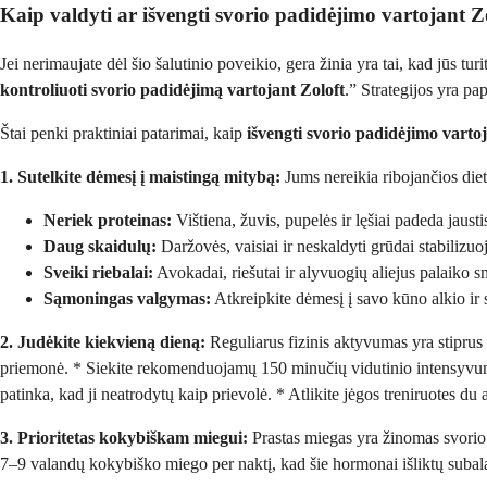
Kaip valdyti ar išvengti svorio padidėjimo vartojant Z
Jei nerimaujate dėl šio šalutinio poveikio, gera žinia yra tai, kad jūs tur
kontroliuoti svorio padidėjimą vartojant Zoloft
.” Strategijos yra pa
Štai penki praktiniai patarimai, kaip
išvengti svorio padidėjimo varto
1. Sutelkite dėmesį į maistingą mitybą:
Jums nereikia ribojančios dieto
Neriek proteinas:
Vištiena, žuvis, pupelės ir lęšiai padeda jaustis
Daug skaidulų:
Daržovės, vaisiai ir neskaldyti grūdai stabilizuo
Sveiki riebalai:
Avokadai, riešutai ir alyvuogių aliejus palaiko 
Sąmoningas valgymas:
Atkreipkite dėmesį į savo kūno alkio ir 
2. Judėkite kiekvieną dieną:
Reguliarus fizinis aktyvumas yra stiprus 
priemonė. * Siekite rekomenduojamų 150 minučių vidutinio intensyvumo
patinka, kad ji neatrodytų kaip prievolė. * Atlikite jėgos treniruotes du
3. Prioritetas kokybiškam miegui:
Prastas miegas yra žinomas svorio 
7–9 valandų kokybiško miego per naktį, kad šie hormonai išliktų subal