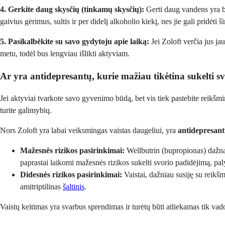
4. Gerkite daug skysčių (tinkamų skysčių):
Gerti daug vandens yra bū
gaivius gėrimus, sultis ir per didelį alkoholio kiekį, nes jie gali pridėti š
5. Pasikalbėkite su savo gydytoju apie laiką:
Jei Zoloft verčia jus ja
metu, todėl bus lengviau išlikti aktyviam.
Ar yra antidepresantų, kurie mažiau tikėtina sukelti s
Jei aktyviai tvarkote savo gyvenimo būdą, bet vis tiek pastebite reikšmin
turite galimybių.
Nors Zoloft yra labai veiksmingas vaistas daugeliui, yra
antidepresant
Mažesnės rizikos pasirinkimai:
Wellbutrin (bupropionas) dažnai
paprastai laikomi mažesnės rizikos sukelti svorio padidėjimą, paly
Didesnės rizikos pasirinkimai:
Vaistai, dažniau susiję su reik
amitriptilinas
šaltinis
.
Vaistų keitimas yra svarbus sprendimas ir turėtų būti atliekamas tik vad