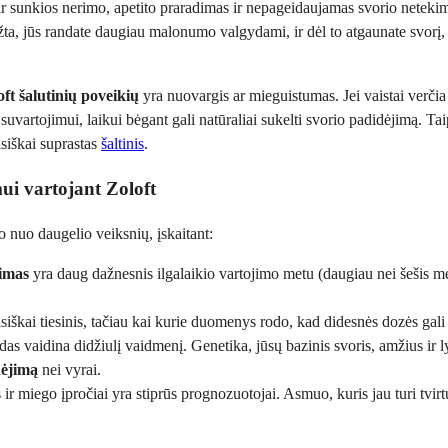
 sunkios nerimo, apetito praradimas ir nepageidaujamas svorio netekima
grįžta, jūs randate daugiau malonumo valgydami, ir dėl to atgaunate svor
oft šalutinių poveikių
yra nuovargis ar mieguistumas. Jei vaistai verčia j
suvartojimui, laikui bėgant gali natūraliai sukelti svorio padidėjimą. Ta
isiškai suprastas
šaltinis
.
mui vartojant Zoloft
so nuo daugelio veiksnių, įskaitant:
jimas
yra daug dažnesnis ilgalaikio vartojimo metu (daugiau nei šešis mė
siškai tiesinis, tačiau kai kurie duomenys rodo, kad didesnės dozės gali
 vaidina didžiulį vaidmenį. Genetika, jūsų bazinis svoris, amžius ir lyt
dėjimą
nei vyrai.
miego įpročiai yra stiprūs prognozuotojai. Asmuo, kuris jau turi tvirtus