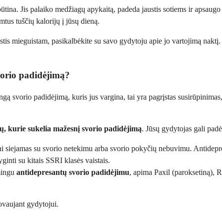
tina. Jis palaiko medžiagų apykaitą, padeda jaustis sotiems ir apsaugo 
imtus tuščių kalorijų į jūsų dieną.
ustis mieguistam, pasikalbėkite su savo gydytoju apie jo vartojimą naktį.
vorio padidėjimą?
gą svorio padidėjimą, kuris jus vargina, tai yra pagrįstas susirūpinimas,
ų, kurie sukelia mažesnį svorio padidėjimą
. Jūsų gydytojas gali padė
 siejamas su svorio netekimu arba svorio pokyčių nebuvimu. Antidepres
ginti su kitais SSRI klasės vaistais.
šmingu
antidepresantų svorio padidėjimu
, apima Paxil (paroksetiną), R
ovaujant gydytojui.