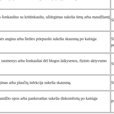
s šonkaulius su krūtinkauliu, uždegimas sukelia ūmų arba maudžiantį
S
nės angina arba širdies priepuolis sukelia skausmą po kairiąja
S
p
 raumenys arba šonkauliai dėl blogos laikysenos, fizinio aktyvumo
S
imas arba plaučių infekcija sukelia skausmą.
S
randžio opos arba pankreatitas sukelia diskomfortą po kairiąja
P