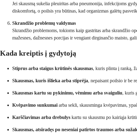
Jei skausmą sukelia pleuiritas arba pneumonija, infekcijoms gydyti
diskomfortą, o poilsis yra būtinas, kad organizmas galėtų pasveik
Skrandžio problemų valdymas
Skrandžio problemoms, tokioms kaip gastritas arba skrandžio opos,
mažesnes, dažnesnes porcijas ir vengiant dirginančio maisto, ga
Kada kreiptis į gydytoją
Stiprus arba staigus krūtinės skausmas
, kuris plinta į ranką,
Skausmas, kuris išlieka arba stiprėja
, nepaisant poilsio ir be
Skausmas kartu su pykinimu, vėmimu arba svaiguliu
, kuris
Kvėpavimo sunkumai
arba sekli, skausminga kvėpavimas, ypač tu
Karščiavimas arba drebulys
kartu su skausmu po kairiąja krūti
Skausmas, atsiradęs po neseniai patirtos traumos arba suža