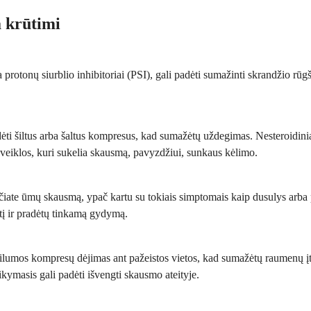
a krūtimi
protonų siurblio inhibitoriai (PSI), gali padėti sumažinti skrandžio rūg
dėti šiltus arba šaltus kompresus, kad sumažėtų uždegimas. Nesteroidin
veiklos, kuri sukelia skausmą, pavyzdžiui, sunkaus kėlimo.
jaučiate ūmų skausmą, ypač kartu su tokiais simptomais kaip dusulys arba
stį ir pradėtų tinkamą gydymą.
šilumos kompresų dėjimas ant pažeistos vietos, kad sumažėtų raumenų įta
kymasis gali padėti išvengti skausmo ateityje.