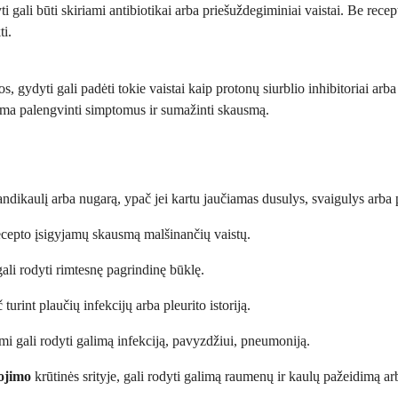
 gali būti skiriami antibiotikai arba priešuždegiminiai vaistai. Be rece
ti.
 gydyti gali padėti tokie vaistai kaip protonų siurblio inhibitoriai arba
lima palengvinti simptomus ir sumažinti skausmą.
 žandikaulį arba nugarą, ypač jei kartu jaučiamas dusulys, svaigulys arba 
 recepto įsigyjamų skausmą malšinančių vaistų.
 gali rodyti rimtesnę pagrindinę būklę.
rint plaučių infekcijų arba pleurito istoriją.
mi gali rodyti galimą infekciją, pavyzdžiui, pneumoniją.
lojimo
krūtinės srityje, gali rodyti galimą raumenų ir kaulų pažeidimą ar