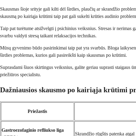
Skausmas šioje srityje gali kilti dėl širdies, plaučių ar skrandžio pro
skausmą po kairiąja krūtimi taip pat gali sukelti krūties audinio proble
Taip pat turėtume atsižvelgti į psichinius veiksnius. Stresas ir nerimas ga
svarbu valdyti stresą taikant relaksacijos technikas.
Mūsų gyvenimo būdo pasirinkimai taip pat yra svarbūs. Bloga laikysena 
širdies problemas, kurios gali pasireikšti kaip skausmas po krūtimi.
Suprasdami šiuos skirtingus veiksnius, galite geriau suprasti staigaus ū
priežiūros specialistu.
Dažniausios skausmo po kairiąja krūtimi pr
Priežastis
Gastroezofaginio refliukso liga
Skrandžio rūgštis patenka atgal 