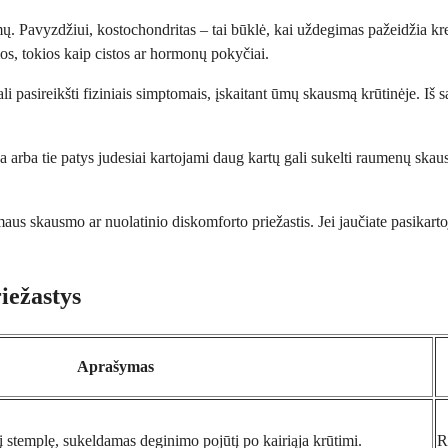
blemų. Pavyzdžiui, kostochondritas – tai būklė, kai uždegimas pažeidžia 
mos, tokios kaip cistos ar hormonų pokyčiai.
li pasireikšti fiziniais simptomais, įskaitant ūmų skausmą krūtinėje. Iš sa
arba tie patys judesiai kartojami daug kartų gali sukelti raumenų skaus
maus skausmo ar nuolatinio diskomforto priežastis. Jei jaučiate pasikarto
iežastys
Aprašymas
į stemplę, sukeldamas deginimo pojūtį po kairiąja krūtimi.
R