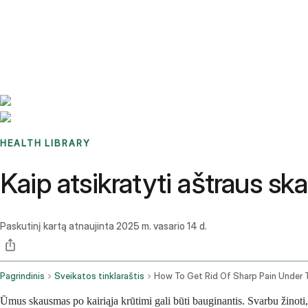
Benchmarks
Stories
FAQ
Sign up / Log in
HEALTH LIBRARY
Kaip atsikratyti aštraus sk
Paskutinį kartą atnaujinta
2025 m. vasario 14 d.
Pagrindinis
Sveikatos tinklaraštis
Ūmus skausmas po kairiąja krūtimi gali būti bauginantis. Svarbu žinoti,