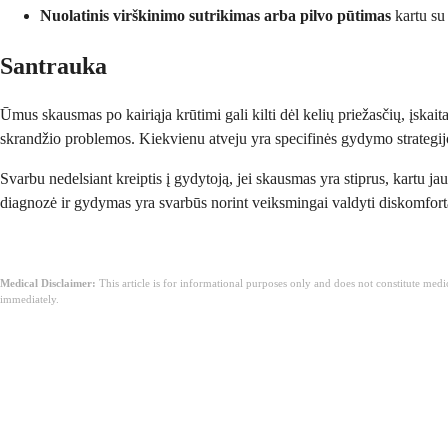
Nuolatinis virškinimo sutrikimas arba pilvo pūtimas
kartu su 
Santrauka
Ūmus skausmas po kairiąja krūtimi gali kilti dėl kelių priežasčių, įska
skrandžio problemos. Kiekvienu atveju yra specifinės gydymo strategijos
Svarbu nedelsiant kreiptis į gydytoją, jei skausmas yra stiprus, kartu j
diagnozė ir gydymas yra svarbūs norint veiksmingai valdyti diskomfortą
Medical Disclaimer:
This article is for informational purposes only and does not constitute med
immediately.