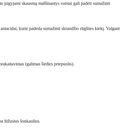
pto įsigyjami skausmą malšinantys vaistai gali padėti sumažinti
 antacidai, kurie padeda sumažinti skrandžio rūgšties kiekį. Valgant
prakaitavimas (galimas širdies priepuolis).
ba lūžusius šonkaulius.