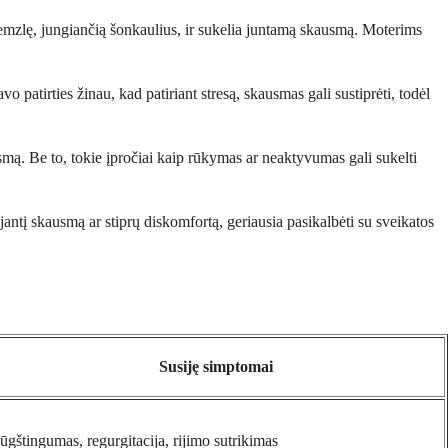
kremzlę, jungiančią šonkaulius, ir sukelia juntamą skausmą. Moterims
vo patirties žinau, kad patiriant stresą, skausmas gali sustiprėti, todėl
mą. Be to, tokie įpročiai kaip rūkymas ar neaktyvumas gali sukelti
jantį skausmą ar stiprų diskomfortą, geriausia pasikalbėti su sveikatos
Susiję simptomai
ūgštingumas, regurgitacija, rijimo sutrikimas