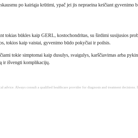
skausmu po kairiąja krūtimi, ypač jei jis nepraeina keičiant gyvenimo bū
itant tokias būkles kaip GERL, kostochondritas, su širdimi susijusios p
, tokios kaip vaistai, gyvenimo būdo pokyčiai ir poilsis.
aučiami tokie simptomai kaip dusulys, svaigulys, karščiavimas arba pykin
 ir išvengti komplikacijų.
ical advice. Always consult a qualified healthcare provider for diagnosis and treatment decisions