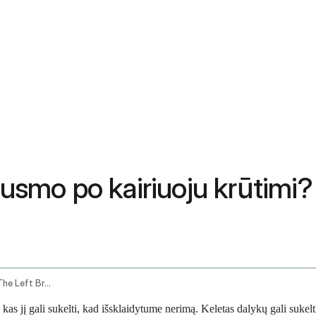
ausmo po kairiuoju krūtimi?
How To Get Rid Of Sharp Pain Under The Left Breast
 kas jį gali sukelti, kad išsklaidytume nerimą. Keletas dalykų gali suke