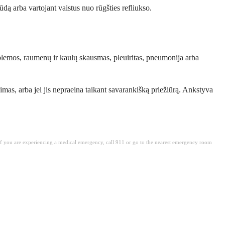
dą arba vartojant vaistus nuo rūgšties refliukso.
roblemos, raumenų ir kaulų skausmas, pleuiritas, pneumonija arba
imas, arba jei jis nepraeina taikant savarankišką priežiūrą. Ankstyva
. If you are experiencing a medical emergency, call 911 or go to the nearest emergency room