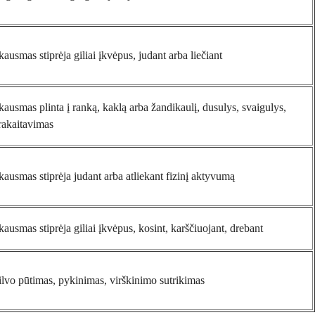
kausmas stiprėja giliai įkvėpus, judant arba liečiant
kausmas plinta į ranką, kaklą arba žandikaulį, dusulys, svaigulys,
rakaitavimas
kausmas stiprėja judant arba atliekant fizinį aktyvumą
kausmas stiprėja giliai įkvėpus, kosint, karščiuojant, drebant
ilvo pūtimas, pykinimas, virškinimo sutrikimas