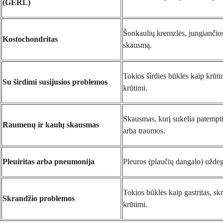
(GERL)
Šonkaulių kremzlės, jungiančio
Kostochondritas
skausmą.
Tokios širdies būklės kaip krūti
Su širdimi susijusios problemos
krūtimi.
Skausmas, kurį sukelia patempti
Raumenų ir kaulų skausmas
arba traumos.
Pleuiritas arba pneumonija
Pleuros (plaučių dangalo) uždeg
Tokios būklės kaip gastritas, sk
Skrandžio problemos
krūtimi.