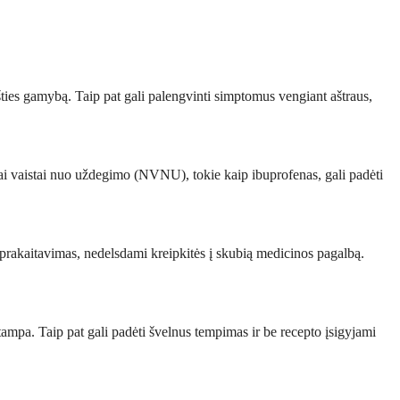
šties gamybą. Taip pat gali palengvinti simptomus vengiant aštraus,
iai vaistai nuo uždegimo (NVNU), tokie kaip ibuprofenas, gali padėti
 prakaitavimas, nedelsdami kreipkitės į skubią medicinos pagalbą.
mpa. Taip pat gali padėti švelnus tempimas ir be recepto įsigyjami