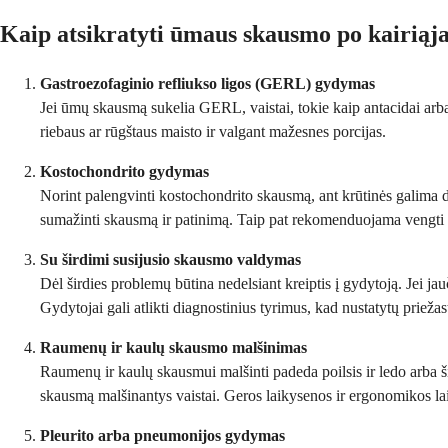
Kaip atsikratyti ūmaus skausmo po kairiąj
Gastroezofaginio refliukso ligos (GERL) gydymas
Jei ūmų skausmą sukelia GERL, vaistai, tokie kaip antacidai arba 
riebaus ar rūgštaus maisto ir valgant mažesnes porcijas.
Kostochondrito gydymas
Norint palengvinti kostochondrito skausmą, ant krūtinės galima 
sumažinti skausmą ir patinimą. Taip pat rekomenduojama vengti 
Su širdimi susijusio skausmo valdymas
Dėl širdies problemų būtina nedelsiant kreiptis į gydytoją. Jei 
Gydytojai gali atlikti diagnostinius tyrimus, kad nustatytų prieža
Raumenų ir kaulų skausmo malšinimas
Raumenų ir kaulų skausmui malšinti padeda poilsis ir ledo arba 
skausmą malšinantys vaistai. Geros laikysenos ir ergonomikos lai
Pleurito arba pneumonijos gydymas