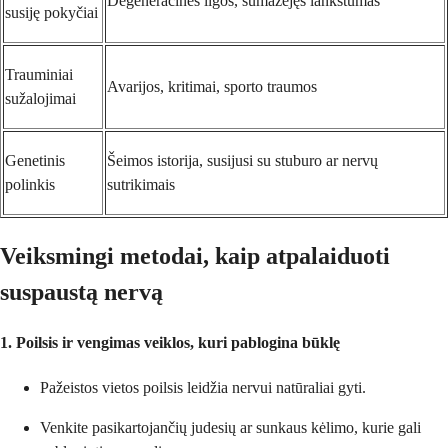
Degeneracinės ligos, sumažėjęs lankstumas
susiję pokyčiai
Trauminiai
Avarijos, kritimai, sporto traumos
sužalojimai
Genetinis
Šeimos istorija, susijusi su stuburo ar nervų
polinkis
sutrikimais
Veiksmingi metodai, kaip atpalaiduoti
suspaustą nervą
1. Poilsis ir vengimas veiklos, kuri pablogina būklę
Pažeistos vietos poilsis leidžia nervui natūraliai gyti.
Venkite pasikartojančių judesių ar sunkaus kėlimo, kurie gali