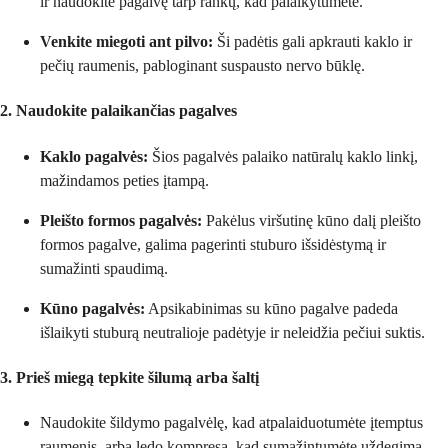
ir naudokite pagalvę tarp rankų, kad palaikytumėte.
Venkite miegoti ant pilvo:
Ši padėtis gali apkrauti kaklo ir
pečių raumenis, pabloginant suspausto nervo būklę.
2. Naudokite palaikančias pagalves
Kaklo pagalvės:
Šios pagalvės palaiko natūralų kaklo linkį,
mažindamos peties įtampą.
Pleišto formos pagalvės:
Pakėlus viršutinę kūno dalį pleišto
formos pagalve, galima pagerinti stuburo išsidėstymą ir
sumažinti spaudimą.
Kūno pagalvės:
Apsikabinimas su kūno pagalve padeda
išlaikyti stuburą neutralioje padėtyje ir neleidžia pečiui suktis.
3. Prieš miegą tepkite šilumą arba šaltį
Naudokite šildymo pagalvėlę, kad atpalaiduotumėte įtemptus
raumenis, arba ledo kompresą, kad sumažintumėte uždegimą