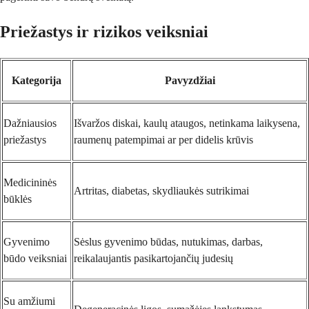
Priežastys ir rizikos veiksniai
Kategorija
Pavyzdžiai
Dažniausios
Išvaržos diskai, kaulų ataugos, netinkama laikysena,
priežastys
raumenų patempimai ar per didelis krūvis
Medicininės
Artritas, diabetas, skydliaukės sutrikimai
būklės
Gyvenimo
Sėslus gyvenimo būdas, nutukimas, darbas,
būdo veiksniai
reikalaujantis pasikartojančių judesių
Su amžiumi