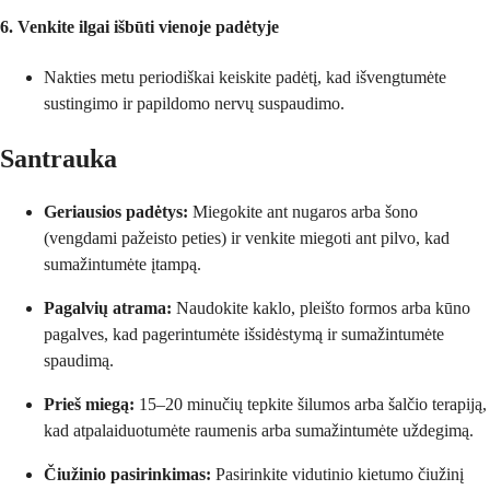
6. Venkite ilgai išbūti vienoje padėtyje
Nakties metu periodiškai keiskite padėtį, kad išvengtumėte
sustingimo ir papildomo nervų suspaudimo.
Santrauka
Geriausios padėtys:
Miegokite ant nugaros arba šono
(vengdami pažeisto peties) ir venkite miegoti ant pilvo, kad
sumažintumėte įtampą.
Pagalvių atrama:
Naudokite kaklo, pleišto formos arba kūno
pagalves, kad pagerintumėte išsidėstymą ir sumažintumėte
spaudimą.
Prieš miegą:
15–20 minučių tepkite šilumos arba šalčio terapiją,
kad atpalaiduotumėte raumenis arba sumažintumėte uždegimą.
Čiužinio pasirinkimas:
Pasirinkite vidutinio kietumo čiužinį