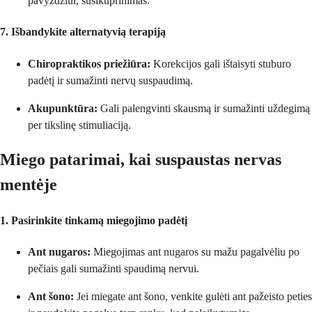
pavyzdžiui, susikūprinimas.
7. Išbandykite alternatyvią terapiją
Chiropraktikos priežiūra:
Korekcijos gali ištaisyti stuburo
padėtį ir sumažinti nervų suspaudimą.
Akupunktūra:
Gali palengvinti skausmą ir sumažinti uždegimą
per tikslinę stimuliaciją.
Miego patarimai, kai suspaustas nervas
mentėje
1. Pasirinkite tinkamą miegojimo padėtį
Ant nugaros:
Miegojimas ant nugaros su mažu pagalvėliu po
pečiais gali sumažinti spaudimą nervui.
Ant šono:
Jei miegate ant šono, venkite gulėti ant pažeisto peties