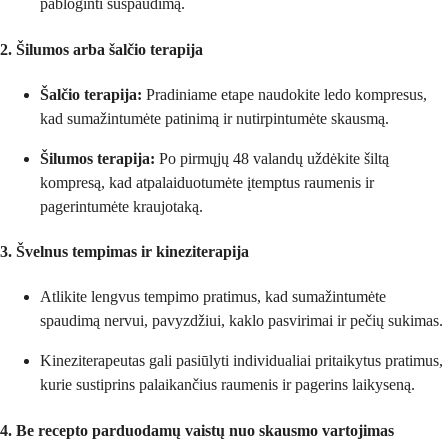
pabloginti suspaudimą.
2. Šilumos arba šalčio terapija
Šalčio terapija:
Pradiniame etape naudokite ledo kompresus,
kad sumažintumėte patinimą ir nutirpintumėte skausmą.
Šilumos terapija:
Po pirmųjų 48 valandų uždėkite šiltą
kompresą, kad atpalaiduotumėte įtemptus raumenis ir
pagerintumėte kraujotaką.
3. Švelnus tempimas ir kineziterapija
Atlikite lengvus tempimo pratimus, kad sumažintumėte
spaudimą nervui, pavyzdžiui, kaklo pasvirimai ir pečių sukimas.
Kineziterapeutas gali pasiūlyti individualiai pritaikytus pratimus,
kurie sustiprins palaikančius raumenis ir pagerins laikyseną.
4. Be recepto parduodamų vaistų nuo skausmo vartojimas