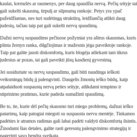
kaulai, kremzlės ar raumenys, per daug spaudžia nervą. Pečių srityje tai
gali sukelti skausmą, tirpulį ar silpnumą rankoje. Petys yra ypač
pažeidžiamas, nes turi sudėtingą struktūrą, leidžiančią atlikti daug
judesių, tačiau taip pat gali sukelti nervų spaudimą.
Dažni nervų suspaudimo pečiuose požymiai yra aštrus skausmas, kuris
plinta žemyn ranka, dilgčiojimas ir mažesnis jėga paveiktoje rankoje.
Taip pat galite jausti diskomfortą, kuris blogėja atliekant tam tikrus
judesius ar pozas, tai gali paveikti jūsų kasdienį gyvenimą.
Jei susiduriate su nervų suspaudimu, gali būti naudinga ieškoti
veiksmingų būdų jį palengvinti. Daugelis žmonių ieško būdų, kaip
atpalaiduoti suspaustą nervą peties srityje, atlikdami tempimo ir
stiprinimo pratimus, kurie padeda sumažinti spaudimą.
Be to, tie, kurie dėl pečių skausmo turi miego problemų, dažnai ieško
patarimų, kaip patogiai miegoti su suspaustu nervu mentėje. Tinkamos
padėties ir atramos radimas gali labai padėti valdyti diskomfortą ilsintis.
Žinodami šias detales, galite rasti geresnių palengvinimo strategijų ir
pagerinti savo bendrą sveikatą.