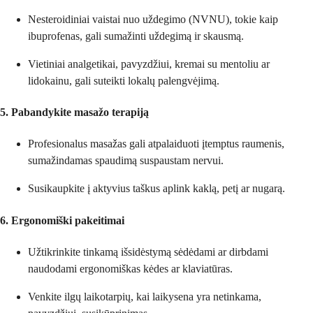
Nesteroidiniai vaistai nuo uždegimo (NVNU), tokie kaip
ibuprofenas, gali sumažinti uždegimą ir skausmą.
Vietiniai analgetikai, pavyzdžiui, kremai su mentoliu ar
lidokainu, gali suteikti lokalų palengvėjimą.
5. Pabandykite masažo terapiją
Profesionalus masažas gali atpalaiduoti įtemptus raumenis,
sumažindamas spaudimą suspaustam nervui.
Susikaupkite į aktyvius taškus aplink kaklą, petį ar nugarą.
6. Ergonomiški pakeitimai
Užtikrinkite tinkamą išsidėstymą sėdėdami ar dirbdami
naudodami ergonomiškas kėdes ar klaviatūras.
Venkite ilgų laikotarpių, kai laikysena yra netinkama,