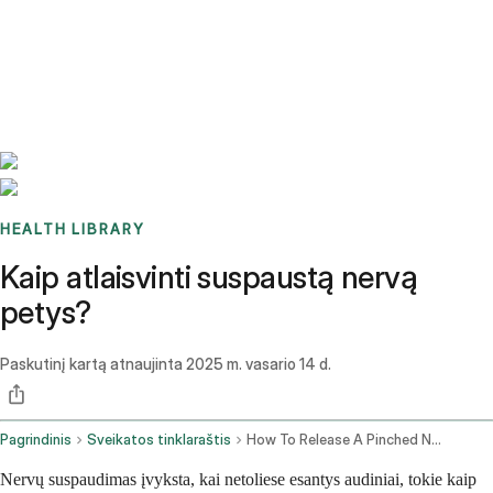
Benchmarks
Stories
FAQ
Sign up / Log in
HEALTH LIBRARY
Kaip atlaisvinti suspaustą nervą
petys?
Paskutinį kartą atnaujinta
2025 m. vasario 14 d.
Pagrindinis
Sveikatos tinklaraštis
How To Release A Pinched Nerve In The Shoulder
Nervų suspaudimas įvyksta, kai netoliese esantys audiniai, tokie kaip