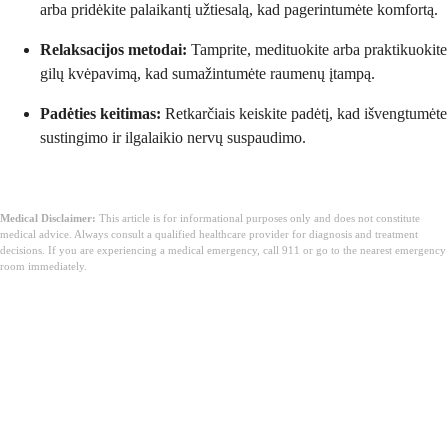
arba pridėkite palaikantį užtiesalą, kad pagerintumėte komfortą.
Relaksacijos metodai:
Tamprite, medituokite arba praktikuokite
gilų kvėpavimą, kad sumažintumėte raumenų įtampą.
Padėties keitimas:
Retkarčiais keiskite padėtį, kad išvengtumėte
sustingimo ir ilgalaikio nervų suspaudimo.
Medical Disclaimer:
This article is for informational purposes only and does not constitute
medical advice. Always consult a qualified healthcare provider for diagnosis and treatment
decisions. If you are experiencing a medical emergency, call 911 or go to the nearest emergency
room immediately.