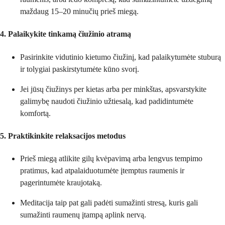
maždaug 15–20 minučių prieš miegą.
4. Palaikykite tinkamą čiužinio atramą
Pasirinkite vidutinio kietumo čiužinį, kad palaikytumėte stuburą
ir tolygiai paskirstytumėte kūno svorį.
Jei jūsų čiužinys per kietas arba per minkštas, apsvarstykite
galimybę naudoti čiužinio užtiesalą, kad padidintumėte
komfortą.
5. Praktikinkite relaksacijos metodus
Prieš miegą atlikite gilų kvėpavimą arba lengvus tempimo
pratimus, kad atpalaiduotumėte įtemptus raumenis ir
pagerintumėte kraujotaką.
Meditacija taip pat gali padėti sumažinti stresą, kuris gali
sumažinti raumenų įtampą aplink nervą.