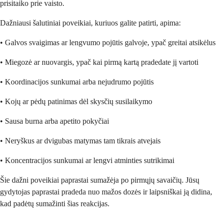
prisitaiko prie vaisto.
Dažniausi šalutiniai poveikiai, kuriuos galite patirti, apima:
• Galvos svaigimas ar lengvumo pojūtis galvoje, ypač greitai atsikėlus
• Miegozė ar nuovargis, ypač kai pirmą kartą pradedate jį vartoti
• Koordinacijos sunkumai arba nejudrumo pojūtis
• Kojų ar pėdų patinimas dėl skysčių susilaikymo
• Sausa burna arba apetito pokyčiai
• Neryškus ar dvigubas matymas tam tikrais atvejais
• Koncentracijos sunkumai ar lengvi atminties sutrikimai
Šie dažni poveikiai paprastai sumažėja po pirmųjų savaičių. Jūsų
gydytojas paprastai pradeda nuo mažos dozės ir laipsniškai ją didina,
kad padėtų sumažinti šias reakcijas.