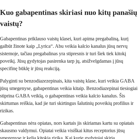
Kuo gabapentinas skiriasi nuo kitų panašių
vaistų?
Gabapentinas priklauso vaistų klasei, kuri apima pregabaliną, kurį
galbūt žinote kaip „Lyrica“. Abu veikia kalcio kanalus jūsų nervų
sistemoje, tačiau pregabalinas yra stipresnis ir turi šiek tiek kitokį
poveikį. Jūsų gydytojas pasirenka tarp jų, atsižvelgdamas į jūsų
specifinę būklę ir jūsų reakciją.
Palyginti su benzodiazezepinais, kita vaistų klase, kuri veikia GABA
jūsų smegenyse, gabapentinas veikia kitaip. Benzodiazepinai tiesiogiai
stiprina GABA veiklą, o gabapentinas veikia kalcio kanalus. Šis
skirtumas reiškia, kad jie turi skirtingus šalutinių poveikių profilius ir
rizikas.
Gabapentinas nėra opiatas, nors kartais jis skiriamas kartu su opiatais
skausmo valdymui. Opiatai veikia visiškai kitus receptorius jūsų
smegenyse ir kelia kitokią riziką. Kai kurie gydytojai skiria