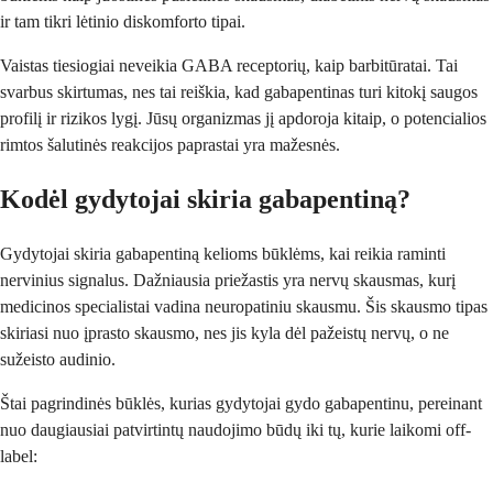
ir tam tikri lėtinio diskomforto tipai.
Vaistas tiesiogiai neveikia GABA receptorių, kaip barbitūratai. Tai
svarbus skirtumas, nes tai reiškia, kad gabapentinas turi kitokį saugos
profilį ir rizikos lygį. Jūsų organizmas jį apdoroja kitaip, o potencialios
rimtos šalutinės reakcijos paprastai yra mažesnės.
Kodėl gydytojai skiria gabapentiną?
Gydytojai skiria gabapentiną kelioms būklėms, kai reikia raminti
nervinius signalus. Dažniausia priežastis yra nervų skausmas, kurį
medicinos specialistai vadina neuropatiniu skausmu. Šis skausmo tipas
skiriasi nuo įprasto skausmo, nes jis kyla dėl pažeistų nervų, o ne
sužeisto audinio.
Štai pagrindinės būklės, kurias gydytojai gydo gabapentinu, pereinant
nuo daugiausiai patvirtintų naudojimo būdų iki tų, kurie laikomi off-
label: