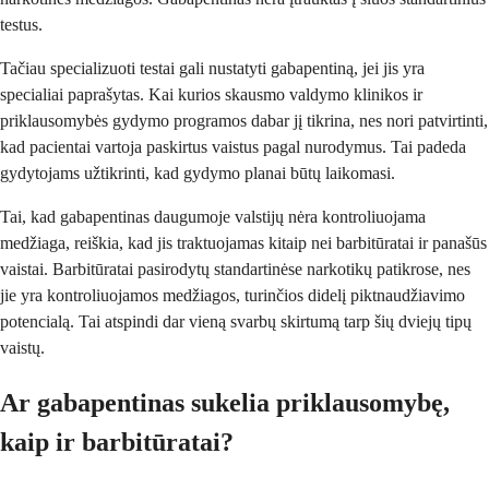
testus.
Tačiau specializuoti testai gali nustatyti gabapentiną, jei jis yra
specialiai paprašytas. Kai kurios skausmo valdymo klinikos ir
priklausomybės gydymo programos dabar jį tikrina, nes nori patvirtinti,
kad pacientai vartoja paskirtus vaistus pagal nurodymus. Tai padeda
gydytojams užtikrinti, kad gydymo planai būtų laikomasi.
Tai, kad gabapentinas daugumoje valstijų nėra kontroliuojama
medžiaga, reiškia, kad jis traktuojamas kitaip nei barbitūratai ir panašūs
vaistai. Barbitūratai pasirodytų standartinėse narkotikų patikrose, nes
jie yra kontroliuojamos medžiagos, turinčios didelį piktnaudžiavimo
potencialą. Tai atspindi dar vieną svarbų skirtumą tarp šių dviejų tipų
vaistų.
Ar gabapentinas sukelia priklausomybę,
kaip ir barbitūratai?