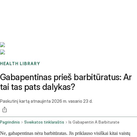
Benchmarks
Stories
FAQ
Sign up / Log in
HEALTH LIBRARY
Gabapentinas prieš barbitūratus: Ar
tai tas pats dalykas?
Paskutinį kartą atnaujinta
2026 m. vasario 23 d.
Pagrindinis
Sveikatos tinklaraštis
Is Gabapentin A Barbiturate
Ne, gabapentinas nėra barbitūratas. Jis priklauso visiškai kitai vaistų