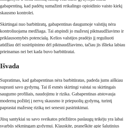
gabapentiną, kad padėtų sumažinti reikalingo opioidinio vaisto kiekį
skausmo kontrolei.
Skirtingai nuo barbitūratų, gabapentinas daugumoje valstijų nėra
kontroliuojama medžiaga. Tai atspindi jo mažesnį piktnaudžiavimo ir
priklausomybės potencialą. Kelios valstijos pradėjo jį reguliuoti
atidžiau dėl susirūpinimo dėl piktnaudžiavimo, tačiau jis išlieka labiau
prieinamas nei bet kada buvo barbitūratai.
Išvada
Supratimas, kad gabapentinas nėra barbitūratas, padeda jums aiškiau
suprasti savo gydymą. Tai iš esmės skirtingi vaistai su skirtingais
saugumo profiliais, naudojimu ir rizika. Gabapentinas atstovauja
modernų požiūrį į nervų skausmo ir priepuolių gydymą, turintį
paprastai mažesnę riziką nei senesni pasirinkimai.
Jūsų santykiai su savo sveikatos priežiūros paslaugų teikėju yra labai
svarbūs sėkmingam gydymui. Klauskite, praneškite apie šalutinius