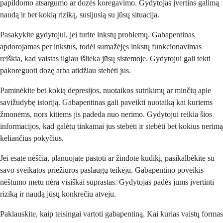
papildomo atsargumo ar dozės koregavimo. Gydytojas įvertins galimą
naudą ir bet kokią riziką, susijusią su jūsų situacija.
Pasakykite gydytojui, jei turite inkstų problemų. Gabapentinas
apdorojamas per inkstus, todėl sumažėjęs inkstų funkcionavimas
reiškia, kad vaistas ilgiau išlieka jūsų sistemoje. Gydytojui gali tekti
pakoreguoti dozę arba atidžiau stebėti jus.
Paminėkite bet kokią depresijos, nuotaikos sutrikimų ar minčių apie
savižudybę istoriją. Gabapentinas gali paveikti nuotaiką kai kuriems
žmonėms, nors kitiems jis padeda nuo nerimo. Gydytojui reikia šios
informacijos, kad galėtų tinkamai jus stebėti ir stebėti bet kokius nerimą
keliančius pokyčius.
Jei esate nėščia, planuojate pastoti ar žindote kūdikį, pasikalbėkite su
savo sveikatos priežiūros paslaugų teikėju. Gabapentino poveikis
nėštumo metu nėra visiškai suprastas. Gydytojas padės jums įvertinti
riziką ir naudą jūsų konkrečiu atveju.
Paklauskite, kaip teisingai vartoti gabapentiną. Kai kurias vaistų formas