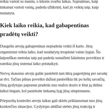
reikia vartoti su maistu, o kitoms svarbu laikas. Supratimas, kaip
tinkamai vartoti vaistą, padeda užtikrinti, kad jis veiktų taip, kaip
numatyta.
Kiek laiko reikia, kad gabapentinas
pradėtų veikti?
Daugeliu atvejų gabapentinas nepradeda veikti iš karto. Jūsų
organizmui reikia laiko, kad susidarytų terapiniai vaisto lygiai. Šis
laipsniškas metodas taip pat padeda sumažinti šalutinius poveikius ir
suteikia jūsų sistemai laiko prisitaikyti.
Nervų skausmo atveju galite pastebėti tam tikrą pagerėjimą per savaitę
ar dvi. Tačiau pilnas poveikis dažnai pasireiškia tik po kelių savaičių.
Jūsų gydytojas paprastai pradeda nuo mažos dozės ir lėtai ją didina
laikui bėgant, kol pasieksite tinkamą lygį jūsų simptomams.
Priepuolių kontrolės atveju laikas gali skirtis priklausomai nuo jūsų
konkrečios situacijos. Gydytojas atidžiai stebės jūsų reakciją ir