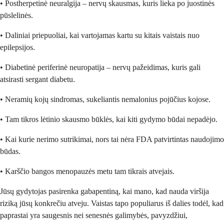
• Postherpetinė neuralgija – nervų skausmas, kuris lieka po juostinės
pūslelinės.
• Daliniai priepuoliai, kai vartojamas kartu su kitais vaistais nuo
epilepsijos.
• Diabetinė periferinė neuropatija – nervų pažeidimas, kuris gali
atsirasti sergant diabetu.
• Neramių kojų sindromas, sukeliantis nemalonius pojūčius kojose.
• Tam tikros lėtinio skausmo būklės, kai kiti gydymo būdai nepadėjo.
• Kai kurie nerimo sutrikimai, nors tai nėra FDA patvirtintas naudojimo
būdas.
• Karščio bangos menopauzės metu tam tikrais atvejais.
Jūsų gydytojas pasirenka gabapentiną, kai mano, kad nauda viršija
riziką jūsų konkrečiu atveju. Vaistas tapo populiarus iš dalies todėl, kad
paprastai yra saugesnis nei senesnės galimybės, pavyzdžiui,