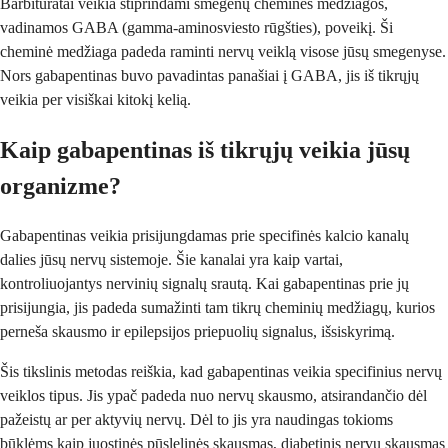
Barbitūratai veikia stiprindami smegenų cheminės medžiagos,
vadinamos GABA (gamma-aminosviesto rūgšties), poveikį. Ši
cheminė medžiaga padeda raminti nervų veiklą visose jūsų smegenyse.
Nors gabapentinas buvo pavadintas panašiai į GABA, jis iš tikrųjų
veikia per visiškai kitokį kelią.
Kaip gabapentinas iš tikrųjų veikia jūsų
organizme?
Gabapentinas veikia prisijungdamas prie specifinės kalcio kanalų
dalies jūsų nervų sistemoje. Šie kanalai yra kaip vartai,
kontroliuojantys nervinių signalų srautą. Kai gabapentinas prie jų
prisijungia, jis padeda sumažinti tam tikrų cheminių medžiagų, kurios
perneša skausmo ir epilepsijos priepuolių signalus, išsiskyrimą.
Šis tikslinis metodas reiškia, kad gabapentinas veikia specifinius nervų
veiklos tipus. Jis ypač padeda nuo nervų skausmo, atsirandančio dėl
pažeistų ar per aktyvių nervų. Dėl to jis yra naudingas tokioms
būklėms kaip juostinės pūslelinės skausmas, diabetinis nervų skausmas