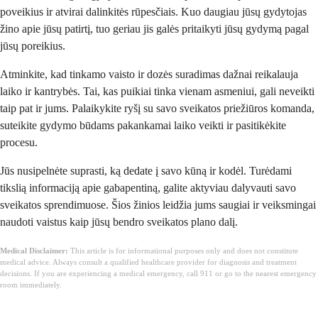
poveikius ir atvirai dalinkitės rūpesčiais. Kuo daugiau jūsų gydytojas
žino apie jūsų patirtį, tuo geriau jis galės pritaikyti jūsų gydymą pagal
jūsų poreikius.
Atminkite, kad tinkamo vaisto ir dozės suradimas dažnai reikalauja
laiko ir kantrybės. Tai, kas puikiai tinka vienam asmeniui, gali neveikti
taip pat ir jums. Palaikykite ryšį su savo sveikatos priežiūros komanda,
suteikite gydymo būdams pakankamai laiko veikti ir pasitikėkite
procesu.
Jūs nusipelnėte suprasti, ką dedate į savo kūną ir kodėl. Turėdami
tikslią informaciją apie gabapentiną, galite aktyviau dalyvauti savo
sveikatos sprendimuose. Šios žinios leidžia jums saugiai ir veiksmingai
naudoti vaistus kaip jūsų bendro sveikatos plano dalį.
Medical Disclaimer:
This article is for informational purposes only and does not constitute
medical advice. Always consult a qualified healthcare provider for diagnosis and treatment
decisions. If you are experiencing a medical emergency, call 911 or go to the nearest emergency
room immediately.