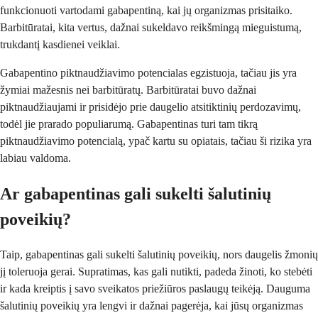
funkcionuoti vartodami gabapentiną, kai jų organizmas prisitaiko.
Barbitūratai, kita vertus, dažnai sukeldavo reikšmingą mieguistumą,
trukdantį kasdienei veiklai.
Gabapentino piktnaudžiavimo potencialas egzistuoja, tačiau jis yra
žymiai mažesnis nei barbitūratų. Barbitūratai buvo dažnai
piktnaudžiaujami ir prisidėjo prie daugelio atsitiktinių perdozavimų,
todėl jie prarado populiarumą. Gabapentinas turi tam tikrą
piktnaudžiavimo potencialą, ypač kartu su opiatais, tačiau ši rizika yra
labiau valdoma.
Ar gabapentinas gali sukelti šalutinių
poveikių?
Taip, gabapentinas gali sukelti šalutinių poveikių, nors daugelis žmonių
jį toleruoja gerai. Supratimas, kas gali nutikti, padeda žinoti, ko stebėti
ir kada kreiptis į savo sveikatos priežiūros paslaugų teikėją. Dauguma
šalutinių poveikių yra lengvi ir dažnai pagerėja, kai jūsų organizmas