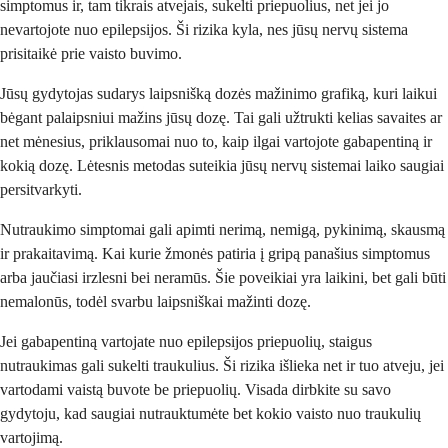
simptomus ir, tam tikrais atvejais, sukelti priepuolius, net jei jo
nevartojote nuo epilepsijos. Ši rizika kyla, nes jūsų nervų sistema
prisitaikė prie vaisto buvimo.
Jūsų gydytojas sudarys laipsnišką dozės mažinimo grafiką, kuri laikui
bėgant palaipsniui mažins jūsų dozę. Tai gali užtrukti kelias savaites ar
net mėnesius, priklausomai nuo to, kaip ilgai vartojote gabapentiną ir
kokią dozę. Lėtesnis metodas suteikia jūsų nervų sistemai laiko saugiai
persitvarkyti.
Nutraukimo simptomai gali apimti nerimą, nemigą, pykinimą, skausmą
ir prakaitavimą. Kai kurie žmonės patiria į gripą panašius simptomus
arba jaučiasi irzlesni bei neramūs. Šie poveikiai yra laikini, bet gali būti
nemalonūs, todėl svarbu laipsniškai mažinti dozę.
Jei gabapentiną vartojate nuo epilepsijos priepuolių, staigus
nutraukimas gali sukelti traukulius. Ši rizika išlieka net ir tuo atveju, jei
vartodami vaistą buvote be priepuolių. Visada dirbkite su savo
gydytoju, kad saugiai nutrauktumėte bet kokio vaisto nuo traukulių
vartojimą.