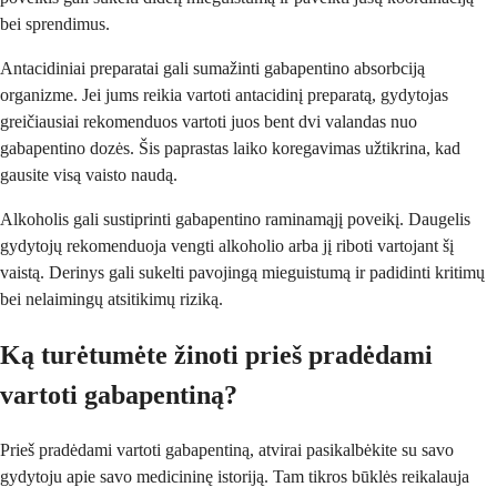
bei sprendimus.
Antacidiniai preparatai gali sumažinti gabapentino absorbciją
organizme. Jei jums reikia vartoti antacidinį preparatą, gydytojas
greičiausiai rekomenduos vartoti juos bent dvi valandas nuo
gabapentino dozės. Šis paprastas laiko koregavimas užtikrina, kad
gausite visą vaisto naudą.
Alkoholis gali sustiprinti gabapentino raminamąjį poveikį. Daugelis
gydytojų rekomenduoja vengti alkoholio arba jį riboti vartojant šį
vaistą. Derinys gali sukelti pavojingą mieguistumą ir padidinti kritimų
bei nelaimingų atsitikimų riziką.
Ką turėtumėte žinoti prieš pradėdami
vartoti gabapentiną?
Prieš pradėdami vartoti gabapentiną, atvirai pasikalbėkite su savo
gydytoju apie savo medicininę istoriją. Tam tikros būklės reikalauja