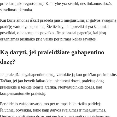
prireikus pakoreguos dozę. Kantrybė yra svarbi, nes tinkamos dozės
suradimas užtrunka.
Kai kurie žmonės iškart pradeda jausti mieguistumą ar galvos svaigimą
pradėję vartoti gabapentiną. Šie tiesioginiai poveikiai yra šalutiniai
poveikiai, o ne terapinis poveikis. Jie paprastai pagerėja, kai jūsų
organizmas prisitaiko prie vaisto per pirmas kelias savaites.
Ką daryti, jei praleidžiate gabapentino
dozę?
Jei praleidžiate gabapentino dozę, vartokite ją kuo greičiau prisiminsite.
Tačiau, jei jau beveik laikas kitai planuotai dozei, praleistą dozę
praleiskite ir tęskite įprastą grafiką. Nedvigubinkite dozės, kad
kompensuotumėte praleistą.
Per didelio vaisto suvartojimo per trumpą laiką rizika padidėja
šalutiniai poveikiai, tokie kaip galvos svaigimas ir mieguistumas.
Geriau praleisti vieną dozę, nei per kartą perkrauti savo sistemą per