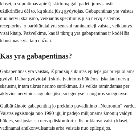
klasei, o supratimas apie šį skirtumą gali padėti jums jaustis
užtikrinčiau dėl to, ką skiria jūsų gydytojas. Gabapentinas yra vaistas
nuo nervų skausmo, veikiantis specifinius jūsų nervų sistemos
receptorius, o barbitūratai yra senesni raminamieji vaistai, veikiantys
visai kitaip. Pažvelkime, kas iš tikrųjų yra gabapentinas ir kodėl šis
klausimas kyla taip dažnai.
Kas yra gabapentinas?
Gabapentinas yra vaistas, iš pradžių sukurtas epilepsijos priepuoliams
gydyti. Dabar gydytojai jį skiria įvairioms būklėms, įskaitant nervų
skausmą ir tam tikrus nerimo sutrikimus. Jis veikia ramindamas per
aktyvius nervinius signalus jūsų smegenyse ir nugaros smegenyse.
Galbūt žinote gabapentiną jo prekinio pavadinimo „Neurontin“ vardu.
Vaistas egzistuoja nuo 1990-ųjų ir padėjo milijonams žmonių valdyti
būkles, susijusias su nervų diskomfortu. Jis priklauso vaistų klasei,
vadinamai antikonvulsantais arba vaistais nuo epilepsijos.