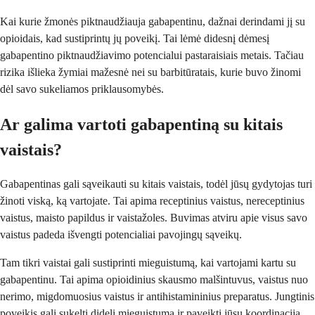
Kai kurie žmonės piktnaudžiauja gabapentinu, dažnai derindami jį su
opioidais, kad sustiprintų jų poveikį. Tai lėmė didesnį dėmesį
gabapentino piktnaudžiavimo potencialui pastaraisiais metais. Tačiau
rizika išlieka žymiai mažesnė nei su barbitūratais, kurie buvo žinomi
dėl savo sukeliamos priklausomybės.
Ar galima vartoti gabapentiną su kitais
vaistais?
Gabapentinas gali sąveikauti su kitais vaistais, todėl jūsų gydytojas turi
žinoti viską, ką vartojate. Tai apima receptinius vaistus, nereceptinius
vaistus, maisto papildus ir vaistažoles. Buvimas atviru apie visus savo
vaistus padeda išvengti potencialiai pavojingų sąveikų.
Tam tikri vaistai gali sustiprinti mieguistumą, kai vartojami kartu su
gabapentinu. Tai apima opioidinius skausmo malšintuvus, vaistus nuo
nerimo, migdomuosius vaistus ir antihistamininius preparatus. Jungtinis
poveikis gali sukelti didelį mieguistumą ir paveikti jūsų koordinaciją