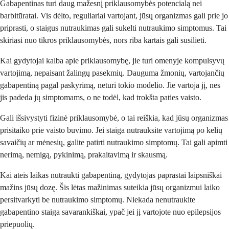
Gabapentinas turi daug mažesnį priklausomybės potencialą nei
barbitūratai. Vis dėlto, reguliariai vartojant, jūsų organizmas gali prie jo
priprasti, o staigus nutraukimas gali sukelti nutraukimo simptomus. Tai
skiriasi nuo tikros priklausomybės, nors riba kartais gali susilieti.
Kai gydytojai kalba apie priklausomybę, jie turi omenyje kompulsyvų
vartojimą, nepaisant žalingų pasekmių. Dauguma žmonių, vartojančių
gabapentiną pagal paskyrimą, neturi tokio modelio. Jie vartoja jį, nes
jis padeda jų simptomams, o ne todėl, kad trokšta paties vaisto.
Gali išsivystyti fizinė priklausomybė, o tai reiškia, kad jūsų organizmas
prisitaiko prie vaisto buvimo. Jei staiga nutrauksite vartojimą po kelių
savaičių ar mėnesių, galite patirti nutraukimo simptomų. Tai gali apimti
nerimą, nemigą, pykinimą, prakaitavimą ir skausmą.
Kai ateis laikas nutraukti gabapentiną, gydytojas paprastai laipsniškai
mažins jūsų dozę. Šis lėtas mažinimas suteikia jūsų organizmui laiko
persitvarkyti be nutraukimo simptomų. Niekada nenutraukite
gabapentino staiga savarankiškai, ypač jei jį vartojote nuo epilepsijos
priepuolių.