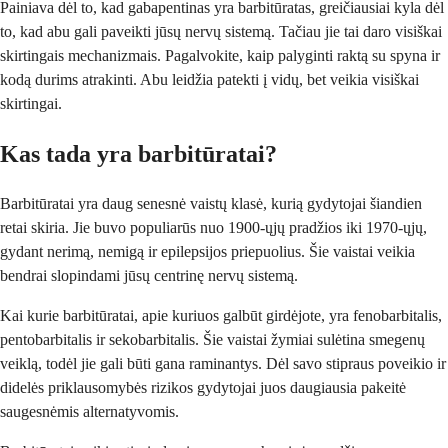
Painiava dėl to, kad gabapentinas yra barbitūratas, greičiausiai kyla dėl
to, kad abu gali paveikti jūsų nervų sistemą. Tačiau jie tai daro visiškai
skirtingais mechanizmais. Pagalvokite, kaip palyginti raktą su spyna ir
kodą durims atrakinti. Abu leidžia patekti į vidų, bet veikia visiškai
skirtingai.
Kas tada yra barbitūratai?
Barbitūratai yra daug senesnė vaistų klasė, kurią gydytojai šiandien
retai skiria. Jie buvo populiarūs nuo 1900-ųjų pradžios iki 1970-ųjų,
gydant nerimą, nemigą ir epilepsijos priepuolius. Šie vaistai veikia
bendrai slopindami jūsų centrinę nervų sistemą.
Kai kurie barbitūratai, apie kuriuos galbūt girdėjote, yra fenobarbitalis,
pentobarbitalis ir sekobarbitalis. Šie vaistai žymiai sulėtina smegenų
veiklą, todėl jie gali būti gana raminantys. Dėl savo stipraus poveikio ir
didelės priklausomybės rizikos gydytojai juos daugiausia pakeitė
saugesnėmis alternatyvomis.