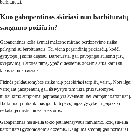
barbitūratai.
Kuo gabapentinas skiriasi nuo barbitūratų
saugumo požiūriu?
Gabapentinas kelia žymiai mažesnę mirtino perdozavimo riziką,
palyginti su barbitūratais. Tai viena pagrindinių priežasčių, kodėl
gydytojai jį skiria drąsiau. Barbitūratai gali pavojingai sulėtinti jūsų
kvėpavimą ir širdies ritmą, ypač didesnėmis dozėmis arba kartu su
kitais raminamaisiais.
Fizinės priklausomybės rizika taip pat skiriasi tarp šių vaistų. Nors ilgai
vartojant gabapentiną gali išsivystyti tam tikra priklausomybė,
nutraukimo simptomai paprastai yra švelnesni nei vartojant barbitūratų.
Barbitūratų nutraukimas gali būti pavojingas gyvybei ir paprastai
reikalauja medicininės priežiūros.
Gabapentinas nesukelia tokio pat intensyvaus raminimo, kokį sukelia
barbitūratai gydomosiomis dozėmis. Dauguma žmonių gali normaliai