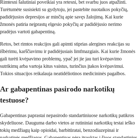
Rimtesni šalutiniai poveikiai yra retesni, bet svarbu juos atpažinti.
Turėtumėte susisiekti su gydytoju, jei pastebite nuotaikos pokyčių,
padidėjusios depresijos ar minčių apie savęs žalojimą. Kai kurie
žmonės patiria neįprastų elgesio pokyčių ar padidėjusio nerimo
pradėjus vartoti gabapentiną.
Retos, bet rimtos reakcijos gali apimti stiprias alergines reakcijas su
išbėrimu, karščiavimu ir padidėjusiais limfmazgiais. Kai kurie žmonės
gali turėti kvėpavimo problemų, ypač jei jie jau turi kvėpavimo
sutrikimų arba vartoja kitus vaistus, turinčius įtakos kvėpavimui.
Tokios situacijos reikalauja neatidėliotinos medicininės pagalbos.
Ar gabapentinas pasirodo narkotikų
testuose?
Gabapentinas paprastai nepasirodo standartiniuose narkotikų patikros
skydeliuose. Dauguma darbo vietos ar rutininiai narkotikų testai ieško
tokių medžiagų kaip opioidai, barbitūratai, benzodiazepinai ir
narkotinės medžiagos. Gabapentinas nėra įtrauktas į šiuos standartinius