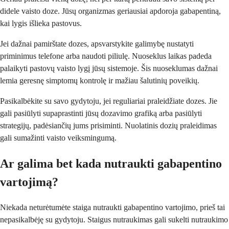
didele vaisto doze. Jūsų organizmas geriausiai apdoroja gabapentiną,
kai lygis išlieka pastovus.
Jei dažnai pamirštate dozes, apsvarstykite galimybę nustatyti
priminimus telefone arba naudoti piliulę. Nuoseklus laikas padeda
palaikyti pastovų vaisto lygį jūsų sistemoje. Šis nuoseklumas dažnai
lemia geresnę simptomų kontrolę ir mažiau šalutinių poveikių.
Pasikalbėkite su savo gydytoju, jei reguliariai praleidžiate dozes. Jie
gali pasiūlyti supaprastinti jūsų dozavimo grafiką arba pasiūlyti
strategijų, padėsiančių jums prisiminti. Nuolatinis dozių praleidimas
gali sumažinti vaisto veiksmingumą.
Ar galima bet kada nutraukti gabapentino
vartojimą?
Niekada neturėtumėte staiga nutraukti gabapentino vartojimo, prieš tai
nepasikalbėję su gydytoju. Staigus nutraukimas gali sukelti nutraukimo