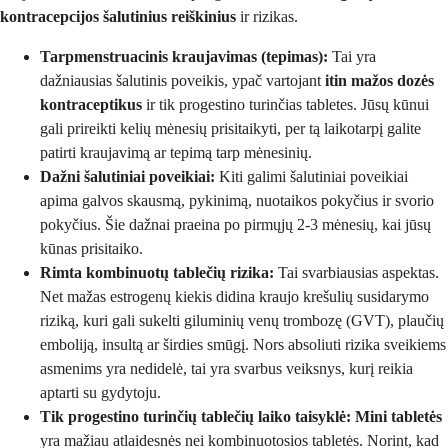
kontracepcijos šalutinius reiškinius
ir rizikas.
Tarpmenstruacinis kraujavimas (tepimas):
Tai yra
dažniausias šalutinis poveikis, ypač vartojant
itin mažos dozės
kontraceptikus
ir tik progestino turinčias tabletes. Jūsų kūnui
gali prireikti kelių mėnesių prisitaikyti, per tą laikotarpį galite
patirti kraujavimą ar tepimą tarp mėnesinių.
Dažni šalutiniai poveikiai:
Kiti galimi šalutiniai poveikiai
apima galvos skausmą, pykinimą, nuotaikos pokyčius ir svorio
pokyčius. Šie dažnai praeina po pirmųjų 2-3 mėnesių, kai jūsų
kūnas prisitaiko.
Rimta kombinuotų tablečių rizika:
Tai svarbiausias aspektas.
Net mažas estrogenų kiekis didina kraujo krešulių susidarymo
riziką, kuri gali sukelti giluminių venų trombozę (GVT), plaučių
emboliją, insultą ar širdies smūgį. Nors absoliuti rizika sveikiems
asmenims yra nedidelė, tai yra svarbus veiksnys, kurį reikia
aptarti su gydytoju.
Tik progestino turinčių tablečių laiko taisyklė:
Mini tabletės
yra mažiau atlaidesnės nei kombinuotosios tabletės. Norint, kad