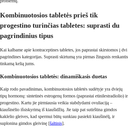
problemų.
Kombinuotosios tabletės prieš tik
progestino turinčias tabletes: suprasti du
pagrindinius tipus
Kai kalbame apie kontraceptines tabletes, jos paprastai skirstomos į dvi
pagrindines kategorijas. Suprasti skirtumą yra pirmas žingsnis renkantis
tinkamą kelią jums.
Kombinuotosios tabletės: dinamiškasis duetas
Kaip rodo pavadinimas, kombinuotosios tabletės sudėtyje yra dviejų
tipų hormonų: sintetinės estrogenų formos (paprastai etinilestradiolio) ir
progestino. Kartu jie pirmiausia veikia stabdydami ovuliaciją –
kiaušinėlio išsiskyrimą iš kiaušidžių. Jie taip pat sutirština gimdos
kaklelio gleives, kad spermui būtų sunkiau pasiekti kiaušinėlį, ir
suplonina gimdos gleivinę [
šaltinis
].