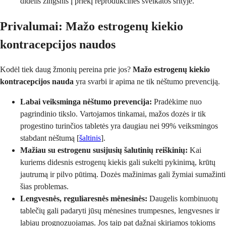
didelis žingsnis į priekį reprodukcinės sveikatos srityje.
Privalumai: Mažo estrogenų kiekio
kontracepcijos naudos
Kodėl tiek daug žmonių pereina prie jos?
Mažo estrogenų kiekio
kontracepcijos nauda
yra svarbi ir apima ne tik nėštumo prevenciją.
Labai veiksminga nėštumo prevencija:
Pradėkime nuo
pagrindinio tikslo. Vartojamos tinkamai, mažos dozės ir tik
progestino turinčios tabletės yra daugiau nei 99% veiksmingos
stabdant nėštumą [
šaltinis
].
Mažiau su estrogenu susijusių šalutinių reiškinių:
Kai
kuriems didesnis estrogenų kiekis gali sukelti pykinimą, krūtų
jautrumą ir pilvo pūtimą. Dozės mažinimas gali žymiai sumažinti
šias problemas.
Lengvesnės, reguliaresnės mėnesinės:
Daugelis kombinuotų
tablečių gali padaryti jūsų mėnesines trumpesnes, lengvesnes ir
labiau prognozuojamas. Jos taip pat dažnai skiriamos tokioms