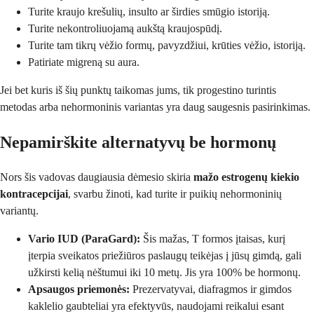
Turite kraujo krešulių, insulto ar širdies smūgio istoriją.
Turite nekontroliuojamą aukštą kraujospūdį.
Turite tam tikrų vėžio formų, pavyzdžiui, krūties vėžio, istoriją.
Patiriate migreną su aura.
Jei bet kuris iš šių punktų taikomas jums, tik progestino turintis
metodas arba nehormoninis variantas yra daug saugesnis pasirinkimas.
Nepamirškite alternatyvų be hormonų
Nors šis vadovas daugiausia dėmesio skiria
mažo estrogenų kiekio
kontracepcijai
, svarbu žinoti, kad turite ir puikių nehormoninių
variantų.
Vario IUD (ParaGard):
Šis mažas, T formos įtaisas, kurį
įterpia sveikatos priežiūros paslaugų teikėjas į jūsų gimdą, gali
užkirsti kelią nėštumui iki 10 metų. Jis yra 100% be hormonų.
Apsaugos priemonės:
Prezervatyvai, diafragmos ir gimdos
kaklelio gaubteliai yra efektyvūs, naudojami reikalui esant