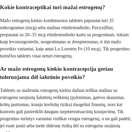
Kokie kontraceptikai turi mažai estrogenų?
Mažo estrogenų kiekio kombinuotos tabletės paprastai turi 35
mikrogramus (mcg) arba mažiau etinilestradiolio. Pavyzdžiui,
preparatai su 20–35 mcg etinilestradiolio kartu su progestinais, tokiais
kaip levonorgestrelis, norgestimatas ar drospirenonas, ir itin mažo
poveikio variantai, kaip antai Lo Loestrin Fe (10 mcg). Tik progestino
turinčios tabletės visai neturi estrogenų.
Ar mažo estrogenų kiekio kontracepcija geriau
toleruojama dėl šalutinio poveikio?
Tabletės su mažesniu estrogenų kiekiu dažnai reiškia mažiau su
estrogenu susijusių šalutinių reiškinių (pykinimas, galvos skausmai,
krūtų jautrumas, kraujo krešulių rizika) daugeliui žmonių, nors kai
kurioms gali pasireikšti daugiau tarpmenstruacinių kraujavimų. Tik
progestino turintys variantai visiškai vengia estrogenų, o tai gali padėti,
jei esate jautri arba turite didesnę riziką dėl su estrogenu susijusių