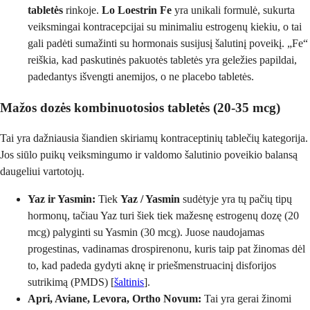
tabletės
rinkoje.
Lo Loestrin Fe
yra unikali formulė, sukurta
veiksmingai kontracepcijai su minimaliu estrogenų kiekiu, o tai
gali padėti sumažinti su hormonais susijusį šalutinį poveikį. „Fe“
reiškia, kad paskutinės pakuotės tabletės yra geležies papildai,
padedantys išvengti anemijos, o ne placebo tabletės.
Mažos dozės kombinuotosios tabletės (20-35 mcg)
Tai yra dažniausia šiandien skiriamų kontraceptinių tablečių kategorija.
Jos siūlo puikų veiksmingumo ir valdomo šalutinio poveikio balansą
daugeliui vartotojų.
Yaz ir Yasmin:
Tiek
Yaz / Yasmin
sudėtyje yra tų pačių tipų
hormonų, tačiau Yaz turi šiek tiek mažesnę estrogenų dozę (20
mcg) palyginti su Yasmin (30 mcg). Juose naudojamas
progestinas, vadinamas drospirenonu, kuris taip pat žinomas dėl
to, kad padeda gydyti aknę ir priešmenstruacinį disforijos
sutrikimą (PMDS) [
šaltinis
].
Apri, Aviane, Levora, Ortho Novum:
Tai yra gerai žinomi