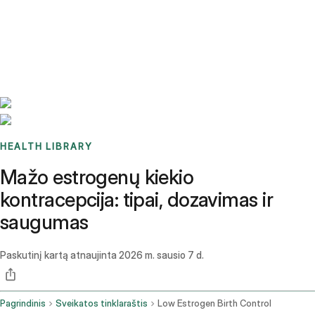
Benchmarks
Stories
FAQ
Sign up / Log in
HEALTH LIBRARY
Mažo estrogenų kiekio
kontracepcija: tipai, dozavimas ir
saugumas
Paskutinį kartą atnaujinta
2026 m. sausio 7 d.
Pagrindinis
Sveikatos tinklaraštis
Low Estrogen Birth Control