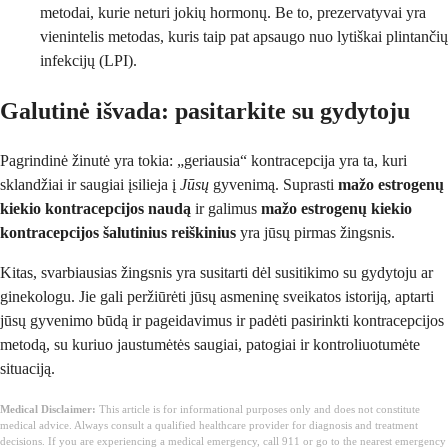
metodai, kurie neturi jokių hormonų. Be to, prezervatyvai yra
vienintelis metodas, kuris taip pat apsaugo nuo lytiškai plintančių
infekcijų (LPI).
Galutinė išvada: pasitarkite su gydytoju
Pagrindinė žinutė yra tokia: „geriausia“ kontracepcija yra ta, kuri
sklandžiai ir saugiai įsilieja į
Jūsų
gyvenimą. Suprasti
mažo estrogenų
kiekio kontracepcijos naudą
ir galimus
mažo estrogenų kiekio
kontracepcijos šalutinius reiškinius
yra jūsų pirmas žingsnis.
Kitas, svarbiausias žingsnis yra susitarti dėl susitikimo su gydytoju ar
ginekologu. Jie gali peržiūrėti jūsų asmeninę sveikatos istoriją, aptarti
jūsų gyvenimo būdą ir pageidavimus ir padėti pasirinkti kontracepcijos
metodą, su kuriuo jaustumėtės saugiai, patogiai ir kontroliuotumėte
situaciją.
Medical Disclaimer:
This article is for informational purposes only and does not constitute
medical advice. Always consult a qualified healthcare provider for diagnosis and treatment
decisions. If you are experiencing a medical emergency, call 911 or go to the nearest emergency