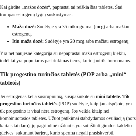
Kai girdite „mažos dozės“, paprastai tai reiškia šias tabletes. Štai
trumpas estrogenų lygių suskirstymas:
Maža dozė:
Sudėtyje yra 35 mikrogramai (mcg) arba mažiau
estrogenų.
Itin maža dozė:
Sudėtyje yra 20 mcg arba mažiau estrogenų.
Yra net naujesnė kategorija su nepaprastai mažu estrogenų kiekiu,
todėl tai yra populiarus pasirinkimas tiems, kurie jautrūs hormonams.
Tik progestino turinčios tabletės (POP arba „mini“
tabletės)
Jei estrogenas kelia susirūpinimą, susipažinkite su
mini tablete
.
Tik
progestino turinčios tabletės
(POP) sudėtyje, kaip jau atspėjote, yra
tik progestino ir visai nėra estrogenų. Jos veikia kitaip nei
kombinuotosios tabletės. Užuot patikimai stabdydamos ovuliaciją (nors
kartais tai daro), jų pagrindinė užduotis yra sutirštinti gimdos kaklelio
gleives, sukuriant barjerą, kurio sperma negali prasiskverbti.