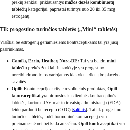
prekių ženklai, priklausantys
mažos dozės kombinuotų
tablečių
kategorijai, paprastai turintys nuo 20 iki 35 mcg
estrogenų.
Tik progestino turinčios tabletės („Mini“ tabletės)
Visiškai be estrogenų geriamiesiems kontraceptikams tai yra jūsų
pasirinkimas.
Camila, Errin, Heather, Nora-BE:
Tai yra bendri
mini
tablečių
prekės ženklai. Jų sudėtyje yra progestino
norethindrono ir jos vartojamos kiekvieną dieną be placebo
savaitės.
Opill:
Kontracepcijos srityje revoliucinis produktas,
Opill
kontraceptikai
yra pirmosios kasdieninės kontraceptinės
tabletės, kurioms JAV maisto ir vaistų administracija (FDA)
leido parduoti be recepto (OTC) [
šaltinis
]. Tai tik progestino
turinčios tabletės, todėl hormoninė kontracepcija yra
prieinamesnė nei bet kada anksčiau.
Opill kontraceptikai
yra