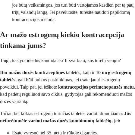
jos būtų veiksmingos, jos turi būti vartojamos kasdien per tą patį
trijų valandų langą. Jei pavėluosite, turėsite naudoti papildomą
kontracepcijos metodą.
Ar mažo estrogenų kiekio kontracepcija
tinkama jums?
Taigi, kas yra idealus kandidatas? Ir svarbiau, kas turėtų vengti?
Itin mažos dozės kontraceptinės
tabletės, kaip ir
10 mcg estrogenų
tabletės
, gali būti puikus pasirinkimas, jei esate jautri estrogenų
poveikiui. Taip pat, jei ieškote
kontracepcijos perimenopauzės metu
,
kad padėtų reguliuoti savo ciklus, gydytojas gali rekomenduoti mažos
dozės variantą.
Tačiau bet kokias estrogenų turinčias tabletes vartoti draudžiama.
Jūs
neturėtumėte vartoti mažos dozės kombinuotų tablečių, jei:
Esate vyresnė nei 35 metų ir rūkote cigaretes.