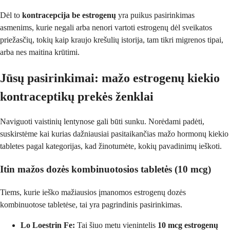
Dėl to
kontracepcija be estrogenų
yra puikus pasirinkimas
asmenims, kurie negali arba nenori vartoti estrogenų dėl sveikatos
priežasčių, tokių kaip kraujo krešulių istorija, tam tikri migrenos tipai,
arba nes maitina krūtimi.
Jūsų pasirinkimai: mažo estrogenų kiekio
kontraceptikų prekės ženklai
Naviguoti vaistinių lentynose gali būti sunku. Norėdami padėti,
suskirstėme kai kurias dažniausiai pasitaikančias mažo hormonų kiekio
tabletes pagal kategorijas, kad žinotumėte, kokių pavadinimų ieškoti.
Itin mažos dozės kombinuotosios tabletės (10 mcg)
Tiems, kurie ieško mažiausios įmanomos estrogenų dozės
kombinuotose tabletėse, tai yra pagrindinis pasirinkimas.
Lo Loestrin Fe:
Tai šiuo metu vienintelis
10 mcg estrogenų