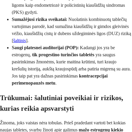
ligoms kaip endometriozė ir policistinių kiaušidžių sindromas
(PKS) gydyti.
Sumažėjusi rizika sveikatai:
Nuolatinis kombinuotų tablečių
vartojimas parodė, kad sumažina kiaušidžių ir gimdos gleivinės
vėžio, kiaušidžių cistų ir dubens uždegiminės ligos (DUZ) riziką
[
šaltinis
].
Saugi platesnei auditorijai (POP):
Kadangi jos yra be
estrogenų,
tik progestino turinčios tabletės
yra saugus
pasirinkimas žmonėms, kurie maitina krūtimi, turi kraujo
krešulių istoriją, aukštą kraujospūdį arba patiria migreną su aura.
Jos taip pat yra dažnas pasirinkimas
kontracepcijai
perimenopauzės metu
.
Trūkumai: šalutiniai poveikiai ir rizikos,
kurias reikia apsvarstyti
Žinoma, joks vaistas nėra tobulas. Prieš pradedant vartoti bet kokias
naujas tabletes, svarbu žinoti apie galimus
mažo estrogenų kiekio