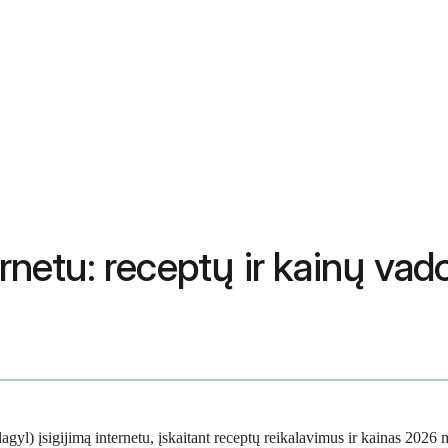
ternetu: receptų ir kainų v
agyl) įsigijimą internetu, įskaitant receptų reikalavimus ir kainas 202