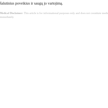
šalutinius poveikius ir saugų jo vartojimą.
Medical Disclaimer:
This article is for informational purposes only and does not constitute med
immediately.