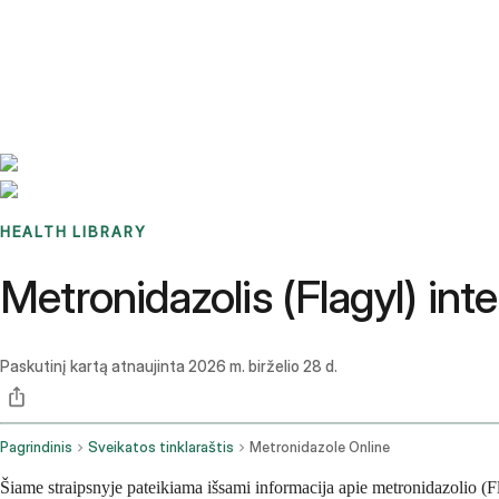
Benchmarks
Stories
FAQ
Sign up / Log in
HEALTH LIBRARY
Metronidazolis (Flagyl) in
Paskutinį kartą atnaujinta
2026 m. birželio 28 d.
Pagrindinis
Sveikatos tinklaraštis
Metronidazole Online
Šiame straipsnyje pateikiama išsami informacija apie metronidazolio (Fl