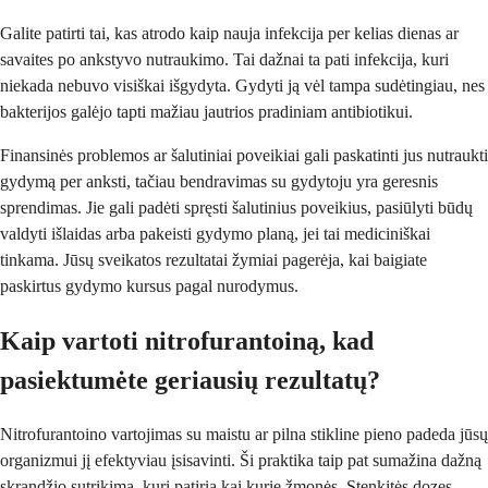
Galite patirti tai, kas atrodo kaip nauja infekcija per kelias dienas ar
savaites po ankstyvo nutraukimo. Tai dažnai ta pati infekcija, kuri
niekada nebuvo visiškai išgydyta. Gydyti ją vėl tampa sudėtingiau, nes
bakterijos galėjo tapti mažiau jautrios pradiniam antibiotikui.
Finansinės problemos ar šalutiniai poveikiai gali paskatinti jus nutraukti
gydymą per anksti, tačiau bendravimas su gydytoju yra geresnis
sprendimas. Jie gali padėti spręsti šalutinius poveikius, pasiūlyti būdų
valdyti išlaidas arba pakeisti gydymo planą, jei tai mediciniškai
tinkama. Jūsų sveikatos rezultatai žymiai pagerėja, kai baigiate
paskirtus gydymo kursus pagal nurodymus.
Kaip vartoti nitrofurantoiną, kad
pasiektumėte geriausių rezultatų?
Nitrofurantoino vartojimas su maistu ar pilna stikline pieno padeda jūsų
organizmui jį efektyviau įsisavinti. Ši praktika taip pat sumažina dažną
skrandžio sutrikimą, kurį patiria kai kurie žmonės. Stenkitės dozes