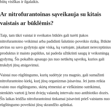
būtų visiškas ir ilgalaikis.
Ar nitrofurantoinas sąveikauja su kitais
vaistais ar būklėmis?
Taip, tam tikri vaistai ir sveikatos būklės gali turėti įtakos
nitrofurantoino veikimui arba padidinti šalutinio poveikio riziką. Būkite
atviras su savo gydytoju apie viską, ką vartojate, įskaitant nereceptinius
produktus ir maisto papildus, tai padeda užtikrinti saugų ir veiksmingą
gydymą. Šis pokalbis apsaugo jus nuo netikėtų sąveikų, kurios gali
trukdyti jūsų atsigavimui.
Vaistai nuo rūgštingumo, kurių sudėtyje yra magnio, gali sumažinti
nitrofurantoino kiekį, kurį jūsų organizmas įsisavina. Jei jums reikia
vaisto nuo rūgštingumo, skirtą rėmeniui ar virškinimo sutrikimui,
stenkitės vartoti jį bent dviejų valandų intervalu nuo antibiotiko dozės.
Šis laikas leidžia nitrofurantoinui tinkamai įsisavinti prieš vaistams nuo
rūgštingumo poveikiui jūsų skrandžio aplinkai.