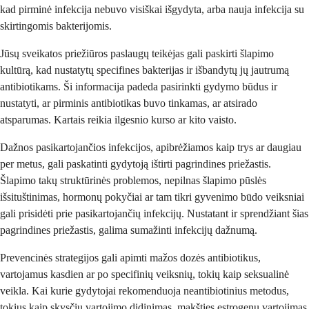
kad pirminė infekcija nebuvo visiškai išgydyta, arba nauja infekcija su
skirtingomis bakterijomis.
Jūsų sveikatos priežiūros paslaugų teikėjas gali paskirti šlapimo
kultūrą, kad nustatytų specifines bakterijas ir išbandytų jų jautrumą
antibiotikams. Ši informacija padeda pasirinkti gydymo būdus ir
nustatyti, ar pirminis antibiotikas buvo tinkamas, ar atsirado
atsparumas. Kartais reikia ilgesnio kurso ar kito vaisto.
Dažnos pasikartojančios infekcijos, apibrėžiamos kaip trys ar daugiau
per metus, gali paskatinti gydytoją ištirti pagrindines priežastis.
Šlapimo takų struktūrinės problemos, nepilnas šlapimo pūslės
išsituštinimas, hormonų pokyčiai ar tam tikri gyvenimo būdo veiksniai
gali prisidėti prie pasikartojančių infekcijų. Nustatant ir sprendžiant šias
pagrindines priežastis, galima sumažinti infekcijų dažnumą.
Prevencinės strategijos gali apimti mažos dozės antibiotikus,
vartojamus kasdien ar po specifinių veiksnių, tokių kaip seksualinė
veikla. Kai kurie gydytojai rekomenduoja neantibiotinius metodus,
tokius kaip skysčių vartojimo didinimas, makšties estrogenų vartojimas