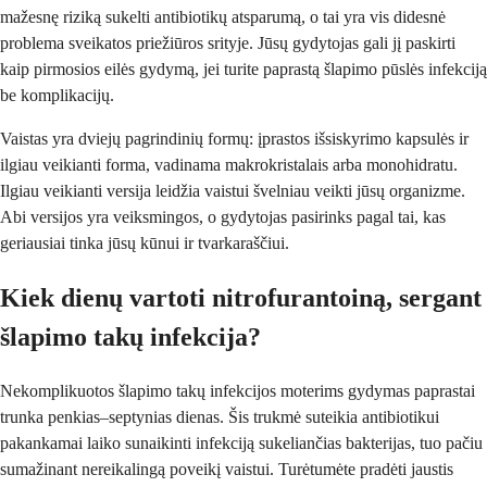
mažesnę riziką sukelti antibiotikų atsparumą, o tai yra vis didesnė
problema sveikatos priežiūros srityje. Jūsų gydytojas gali jį paskirti
kaip pirmosios eilės gydymą, jei turite paprastą šlapimo pūslės infekciją
be komplikacijų.
Vaistas yra dviejų pagrindinių formų: įprastos išsiskyrimo kapsulės ir
ilgiau veikianti forma, vadinama makrokristalais arba monohidratu.
Ilgiau veikianti versija leidžia vaistui švelniau veikti jūsų organizme.
Abi versijos yra veiksmingos, o gydytojas pasirinks pagal tai, kas
geriausiai tinka jūsų kūnui ir tvarkaraščiui.
Kiek dienų vartoti nitrofurantoiną, sergant
šlapimo takų infekcija?
Nekomplikuotos šlapimo takų infekcijos moterims gydymas paprastai
trunka penkias–septynias dienas. Šis trukmė suteikia antibiotikui
pakankamai laiko sunaikinti infekciją sukeliančias bakterijas, tuo pačiu
sumažinant nereikalingą poveikį vaistui. Turėtumėte pradėti jaustis