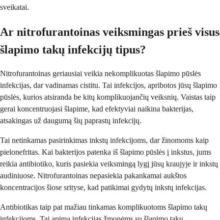
sveikatai.
Ar nitrofurantoinas veiksmingas prieš visus
šlapimo takų infekcijų tipus?
Nitrofurantoinas geriausiai veikia nekomplikuotas šlapimo pūslės
infekcijas, dar vadinamas cistitu. Tai infekcijos, apribotos jūsų šlapimo
pūslės, kurios atsiranda be kitų komplikuojančių veiksnių. Vaistas taip
gerai koncentruojasi šlapime, kad efektyviai naikina bakterijas,
atsakingas už daugumą šių paprastų infekcijų.
Tai netinkamas pasirinkimas inkstų infekcijoms, dar žinomoms kaip
pielonefritas. Kai bakterijos patenka iš šlapimo pūslės į inkstus, jums
reikia antibiotiko, kuris pasiekia veiksmingą lygį jūsų kraujyje ir inkstų
audiniuose. Nitrofurantoinas nepasiekia pakankamai aukštos
koncentracijos šiose srityse, kad patikimai gydytų inkstų infekcijas.
Antibiotikas taip pat mažiau tinkamas komplikuotoms šlapimo takų
infekcijoms. Tai apima infekcijas žmonėms su šlapimo takų