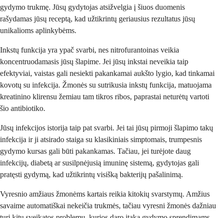
gydymo trukmę. Jūsų gydytojas atsižvelgia į šiuos duomenis
rašydamas jūsų receptą, kad užtikrintų geriausius rezultatus jūsų
unikalioms aplinkybėms.
Inkstų funkcija yra ypač svarbi, nes nitrofurantoinas veikia
koncentruodamasis jūsų šlapime. Jei jūsų inkstai neveikia taip
efektyviai, vaistas gali nesiekti pakankamai aukšto lygio, kad tinkamai
kovotų su infekcija. Žmonės su sutrikusia inkstų funkcija, matuojama
kreatinino klirensu žemiau tam tikros ribos, paprastai neturėtų vartoti
šio antibiotiko.
Jūsų infekcijos istorija taip pat svarbi. Jei tai jūsų pirmoji šlapimo takų
infekcija ir ji atsirado staiga su klasikiniais simptomais, trumpesnis
gydymo kursas gali būti pakankamas. Tačiau, jei turėjote daug
infekcijų, diabetą ar susilpnėjusią imuninę sistemą, gydytojas gali
pratęsti gydymą, kad užtikrintų visišką bakterijų pašalinimą.
Vyresnio amžiaus žmonėms kartais reikia kitokių svarstymų. Amžius
savaime automatiškai nekeičia trukmės, tačiau vyresni žmonės dažniau
turi kitų sveikatos problemų, kurios daro įtaką gydymo sprendimams.