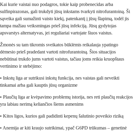
Kai kurie vaistai nuo podagros, tokie kaip probenecidas arba
sulfinpirazonas, gali trukdyti jūsų inkstams tvarkyti nitrofurantoiną. Ši
sąveika gali sumažinti vaisto kiekį, patenkantį į jūsų šlapimą, todėl jis
tampa mažiau veiksmingas prieš jūsų infekciją. Jūsų gydytojas
apsvarstys alternatyvas, jei reguliariai vartojate šiuos vaistus.
Žmonės su tam tikromis sveikatos būklėmis reikalauja ypatingo
dėmesio prieš pradedant vartoti nitrofurantoiną. Šios situacijos
nebūtinai trukdo jums vartoti vaistus, tačiau joms reikia kruopštaus
vertinimo ir stebėjimo:
• Inkstų liga ar sutrikusi inkstų funkcija, nes vaistas gali neveikti
tinkamai arba gali kauptis jūsų organizme
• Plaučių liga ar kvėpavimo problemų istorija, nes reti plaučių reakcijos
yra labiau nerimą keliančios šiems asmenims
• Kitos ligos, kurios gali padidinti kepenų šalutinio poveikio riziką
• Anemija ar kiti kraujo sutrikimai, ypač G6PD trūkumas – genetinė