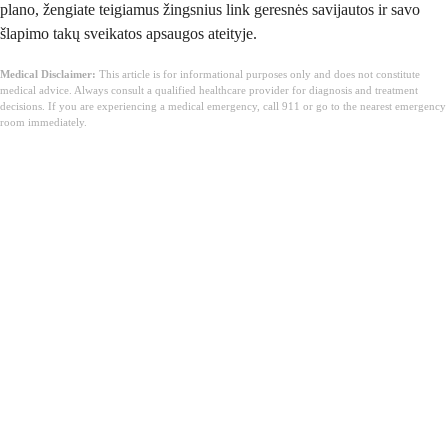
plano, žengiate teigiamus žingsnius link geresnės savijautos ir savo
šlapimo takų sveikatos apsaugos ateityje.
Medical Disclaimer:
This article is for informational purposes only and does not constitute
medical advice. Always consult a qualified healthcare provider for diagnosis and treatment
decisions. If you are experiencing a medical emergency, call 911 or go to the nearest emergency
room immediately.