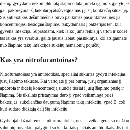
dienų, gydydami nekomplikuotą šlapimo takų infekciją, nors gydytojas
gali pakoreguoti šį laikotarpį atsižvelgdamas į jūsų konkrečią situaciją.
Šis antibiotikas dešimtmečius buvo patikimas pasirinkimas, nes jis
koncentruojasi tiesiogiai šlapime, taikydamasis į bakterijas ten, kur
gyvena infekcija. Suprasdami, kiek laiko jums reikia jį vartoti ir kodėl
tas laikas yra svarbus, galite jaustis labiau pasitikintys, kol atsigaunate
nuo šlapimo takų infekcijos sukeltų nemalonių pojūčių.
Kas yra nitrofurantoinas?
Nitrofurantoinas yra antibiotikas, specialiai sukurtas gydyti infekcijas
jūsų šlapimo takuose. Kai vartojate jį per burną, jūsų organizmas jį
apdoroja ir didelę koncentraciją siunčia tiesiai į jūsų šlapimo pūslę ir
šlapimą. Šis tikslinis pristatymas daro jį ypač veiksmingą prieš
bakterijas, sukeliančias daugumą šlapimo takų infekcijų, ypač E. coli,
kuri sudaro didžiąją dalį šių infekcijų.
Gydytojai dažnai renkasi nitrofurantoiną, nes jis veikia gerai su mažiau
šalutinių poveikių, palyginti su kai kuriais plačiais antibiotikais. Jis turi