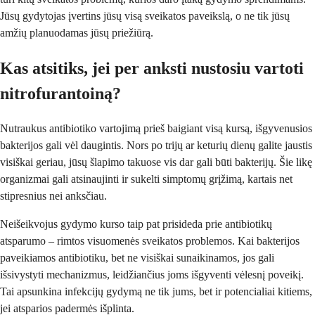
Jūsų gydytojas įvertins jūsų visą sveikatos paveikslą, o ne tik jūsų
amžių planuodamas jūsų priežiūrą.
Kas atsitiks, jei per anksti nustosiu vartoti
nitrofurantoiną?
Nutraukus antibiotiko vartojimą prieš baigiant visą kursą, išgyvenusios
bakterijos gali vėl daugintis. Nors po trijų ar keturių dienų galite jaustis
visiškai geriau, jūsų šlapimo takuose vis dar gali būti bakterijų. Šie likę
organizmai gali atsinaujinti ir sukelti simptomų grįžimą, kartais net
stipresnius nei anksčiau.
Neišeikvojus gydymo kurso taip pat prisideda prie antibiotikų
atsparumo – rimtos visuomenės sveikatos problemos. Kai bakterijos
paveikiamos antibiotiku, bet ne visiškai sunaikinamos, jos gali
išsivystyti mechanizmus, leidžiančius joms išgyventi vėlesnį poveikį.
Tai apsunkina infekcijų gydymą ne tik jums, bet ir potencialiai kitiems,
jei atsparios padermės išplinta.