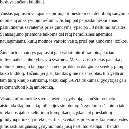
besivystančiam kūdikiui.
Vaistas paprastai vengiamas pirmojo trimestro metu dėl ribotų saugumo
duomenų ankstyvuoju nėštumu. Jis taip pat paprastai neskiriamas
paskutinėmis savaitėmis prieš gimdymą, ypač po 38 nėštumo savaitės.
Ši atsargumo priemonė taikoma dėl retų hemolizinės anemijos
naujagimiams, kurių motinos vartojo vaistą prieš pat gimdymą, rizikos.
Žindančios moterys paprastai gali vartoti nitrofurantoiną, tačiau
individualios aplinkybės yra svarbios. Mažas vaisto kiekis patenka į
motinos pieną, o tai paprastai nėra problema daugumai sveikų, pilnų
laiko kūdikių. Tačiau, jei jūsų kūdikis gimė neišnešiotas, turi gelta ar
tam tikrų kraujo sutrikimų, tokių kaip G6PD trūkumas, gydytojas gali
rekomenduoti kitą antibiotiką.
Visada informuokite savo akušerį ar gydytoją, jei nėštumo metu
atsiranda šlapimo takų infekcijos simptomų. Negydomos šlapimo takų
infekcijos gali sukelti rimtų komplikacijų, įskaitant priešlaikinį
gimdymą ir inkstų infekcijas. Jūsų sveikatos priežiūros komanda padės
jums rasti saugiausią gydymo būdą jūsų nėštumo stadijai ir bendrai