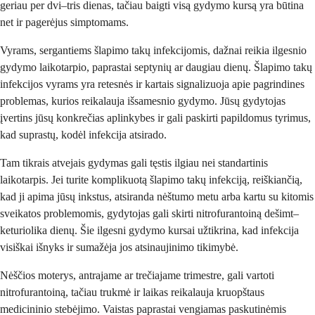
geriau per dvi–tris dienas, tačiau baigti visą gydymo kursą yra būtina
net ir pagerėjus simptomams.
Vyrams, sergantiems šlapimo takų infekcijomis, dažnai reikia ilgesnio
gydymo laikotarpio, paprastai septynių ar daugiau dienų. Šlapimo takų
infekcijos vyrams yra retesnės ir kartais signalizuoja apie pagrindines
problemas, kurios reikalauja išsamesnio gydymo. Jūsų gydytojas
įvertins jūsų konkrečias aplinkybes ir gali paskirti papildomus tyrimus,
kad suprastų, kodėl infekcija atsirado.
Tam tikrais atvejais gydymas gali tęstis ilgiau nei standartinis
laikotarpis. Jei turite komplikuotą šlapimo takų infekciją, reiškiančią,
kad ji apima jūsų inkstus, atsiranda nėštumo metu arba kartu su kitomis
sveikatos problemomis, gydytojas gali skirti nitrofurantoiną dešimt–
keturiolika dienų. Šie ilgesni gydymo kursai užtikrina, kad infekcija
visiškai išnyks ir sumažėja jos atsinaujinimo tikimybė.
Nėščios moterys, antrajame ar trečiajame trimestre, gali vartoti
nitrofurantoiną, tačiau trukmė ir laikas reikalauja kruopštaus
medicininio stebėjimo. Vaistas paprastai vengiamas paskutinėmis