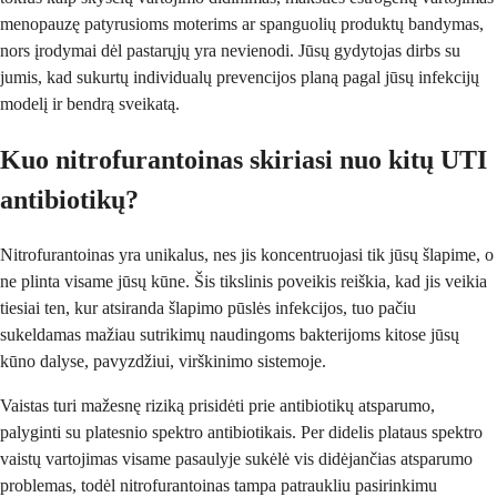
menopauzę patyrusioms moterims ar spanguolių produktų bandymas,
nors įrodymai dėl pastarųjų yra nevienodi. Jūsų gydytojas dirbs su
jumis, kad sukurtų individualų prevencijos planą pagal jūsų infekcijų
modelį ir bendrą sveikatą.
Kuo nitrofurantoinas skiriasi nuo kitų UTI
antibiotikų?
Nitrofurantoinas yra unikalus, nes jis koncentruojasi tik jūsų šlapime, o
ne plinta visame jūsų kūne. Šis tikslinis poveikis reiškia, kad jis veikia
tiesiai ten, kur atsiranda šlapimo pūslės infekcijos, tuo pačiu
sukeldamas mažiau sutrikimų naudingoms bakterijoms kitose jūsų
kūno dalyse, pavyzdžiui, virškinimo sistemoje.
Vaistas turi mažesnę riziką prisidėti prie antibiotikų atsparumo,
palyginti su platesnio spektro antibiotikais. Per didelis plataus spektro
vaistų vartojimas visame pasaulyje sukėlė vis didėjančias atsparumo
problemas, todėl nitrofurantoinas tampa patraukliu pasirinkimu