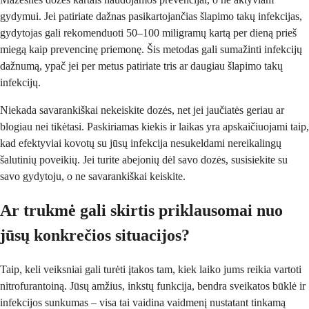
gydymui. Jei patiriate dažnas pasikartojančias šlapimo takų infekcijas,
gydytojas gali rekomenduoti 50–100 miligramų kartą per dieną prieš
miegą kaip prevencinę priemonę. Šis metodas gali sumažinti infekcijų
dažnumą, ypač jei per metus patiriate tris ar daugiau šlapimo takų
infekcijų.
Niekada savarankiškai nekeiskite dozės, net jei jaučiatės geriau ar
blogiau nei tikėtasi. Paskiriamas kiekis ir laikas yra apskaičiuojami taip,
kad efektyviai kovotų su jūsų infekcija nesukeldami nereikalingų
šalutinių poveikių. Jei turite abejonių dėl savo dozės, susisiekite su
savo gydytoju, o ne savarankiškai keiskite.
Ar trukmė gali skirtis priklausomai nuo
jūsų konkrečios situacijos?
Taip, keli veiksniai gali turėti įtakos tam, kiek laiko jums reikia vartoti
nitrofurantoiną. Jūsų amžius, inkstų funkcija, bendra sveikatos būklė ir
infekcijos sunkumas – visa tai vaidina vaidmenį nustatant tinkamą