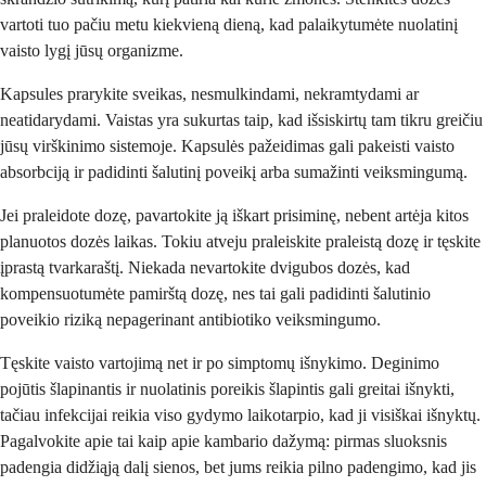
vartoti tuo pačiu metu kiekvieną dieną, kad palaikytumėte nuolatinį
vaisto lygį jūsų organizme.
Kapsules prarykite sveikas, nesmulkindami, nekramtydami ar
neatidarydami. Vaistas yra sukurtas taip, kad išsiskirtų tam tikru greičiu
jūsų virškinimo sistemoje. Kapsulės pažeidimas gali pakeisti vaisto
absorbciją ir padidinti šalutinį poveikį arba sumažinti veiksmingumą.
Jei praleidote dozę, pavartokite ją iškart prisiminę, nebent artėja kitos
planuotos dozės laikas. Tokiu atveju praleiskite praleistą dozę ir tęskite
įprastą tvarkaraštį. Niekada nevartokite dvigubos dozės, kad
kompensuotumėte pamirštą dozę, nes tai gali padidinti šalutinio
poveikio riziką nepagerinant antibiotiko veiksmingumo.
Tęskite vaisto vartojimą net ir po simptomų išnykimo. Deginimo
pojūtis šlapinantis ir nuolatinis poreikis šlapintis gali greitai išnykti,
tačiau infekcijai reikia viso gydymo laikotarpio, kad ji visiškai išnyktų.
Pagalvokite apie tai kaip apie kambario dažymą: pirmas sluoksnis
padengia didžiąją dalį sienos, bet jums reikia pilno padengimo, kad jis