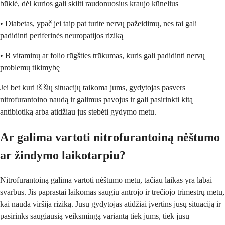
būklė, dėl kurios gali skilti raudonuosius kraujo kūnelius
• Diabetas, ypač jei taip pat turite nervų pažeidimų, nes tai gali
padidinti periferinės neuropatijos riziką
• B vitaminų ar folio rūgšties trūkumas, kuris gali padidinti nervų
problemų tikimybę
Jei bet kuri iš šių situacijų taikoma jums, gydytojas pasvers
nitrofurantoino naudą ir galimus pavojus ir gali pasirinkti kitą
antibiotiką arba atidžiau jus stebėti gydymo metu.
Ar galima vartoti nitrofurantoiną nėštumo
ar žindymo laikotarpiu?
Nitrofurantoiną galima vartoti nėštumo metu, tačiau laikas yra labai
svarbus. Jis paprastai laikomas saugiu antrojo ir trečiojo trimestrų metu,
kai nauda viršija riziką. Jūsų gydytojas atidžiai įvertins jūsų situaciją ir
pasirinks saugiausią veiksmingą variantą tiek jums, tiek jūsų