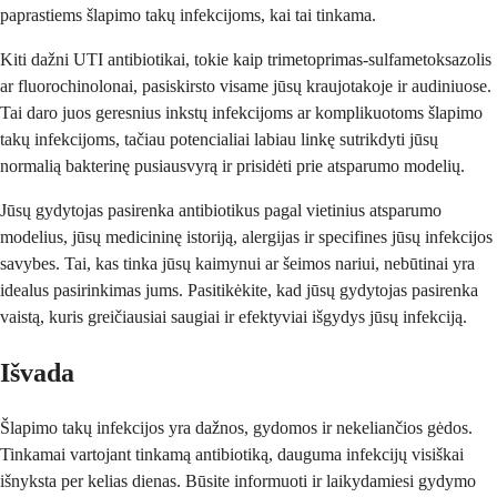
paprastiems šlapimo takų infekcijoms, kai tai tinkama.
Kiti dažni UTI antibiotikai, tokie kaip trimetoprimas-sulfametoksazolis
ar fluorochinolonai, pasiskirsto visame jūsų kraujotakoje ir audiniuose.
Tai daro juos geresnius inkstų infekcijoms ar komplikuotoms šlapimo
takų infekcijoms, tačiau potencialiai labiau linkę sutrikdyti jūsų
normalią bakterinę pusiausvyrą ir prisidėti prie atsparumo modelių.
Jūsų gydytojas pasirenka antibiotikus pagal vietinius atsparumo
modelius, jūsų medicininę istoriją, alergijas ir specifines jūsų infekcijos
savybes. Tai, kas tinka jūsų kaimynui ar šeimos nariui, nebūtinai yra
idealus pasirinkimas jums. Pasitikėkite, kad jūsų gydytojas pasirenka
vaistą, kuris greičiausiai saugiai ir efektyviai išgydys jūsų infekciją.
Išvada
Šlapimo takų infekcijos yra dažnos, gydomos ir nekeliančios gėdos.
Tinkamai vartojant tinkamą antibiotiką, dauguma infekcijų visiškai
išnyksta per kelias dienas. Būsite informuoti ir laikydamiesi gydymo