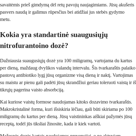
savaitėmis prieš gimdymą dėl retų pavojų naujagimiams. Jūsų akušeris
pasvers naudą ir galimus rūpesčius bei atidžiai jus stebės gydymo
metu.
Kokia yra standartinė suaugusiųjų
nitrofurantoino dozė?
Dažniausia suaugusiųjų dozė yra 100 miligramų, vartojama du kartus
per dieną, maždaug dvylikos valandų intervalu. Šis tvarkaraštis palaiko
pastovų antibiotiko lygį jūsų organizme visą dieną ir naktį. Vartojimas
su maistu ar pienu gali padėti jūsų skrandžiui geriau toleruoti vaistą ir iš
tikrųjų pagerina vaisto absorbciją.
Kai kuriose vaistų formose naudojamas kitoks dozavimo tvarkaraštis.
Makrokristalinė forma, kuri išsiskiria lėčiau, gali būti skiriama po 100
miligramų du kartus per dieną. Jūsų vaistininkas aiškiai pažymės jūsų
receptą, todėl jūs tiksliai žinosite, kada ir kiek vartoti.
Mažesnės dozės kartais naudojamos prevencijai, o ne aktyviam