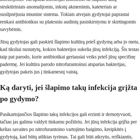
struktūriniais anomalijomis, inkstų akmenimis, kateteriais ar
susilpnėjusia imunine sistema. Tokiais atvejais gydytojai paprastai
renkasi antibiotikus su platesniu audinių pasiskirstymu ir skirtingomis
savybėmis.
Jūsų gydytojas gali paskirti šlapimo kultūrą prieš gydymą arba jo metu,
kad tiksliai nustatytų, kokios bakterijos sukelia jūsų infekciją. Šis testas
taip pat parodo, kurie antibiotikai geriausiai veiks prieš jūsų specifinę
padermę. Jei kultūra parodo nitrofurantoinui atsparias bakterijas,
gydytojas pakeis jus į tinkamesnį vaistą.
Ką daryti, jei šlapimo takų infekcija grįžta
po gydymo?
Pasikartojančios šlapimo takų infekcijos gali erzinti ir demotyvuoti,
tačiau jas galima valdyti tinkamu požiūriu. Jei jūsų infekcija grįžta per
kelias savaites po nitrofurantoino vartojimo baigimo, kreipkitės į
gydytoją, kad būtų atliktas tyrimas. Tai gali būti atkrytis, reiškiantis,