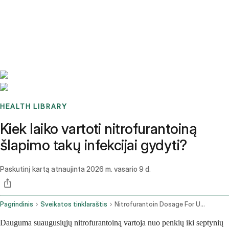
Benchmarks
Stories
FAQ
Sign up / Log in
HEALTH LIBRARY
Kiek laiko vartoti nitrofurantoiną
šlapimo takų infekcijai gydyti?
Paskutinį kartą atnaujinta
2026 m. vasario 9 d.
Pagrindinis
Sveikatos tinklaraštis
Nitrofurantoin Dosage For Uti How Many Days
Dauguma suaugusiųjų nitrofurantoiną vartoja nuo penkių iki septynių