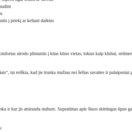
audint
is
tis į priekį ar keliant daiktus
mfortas atrodo plintantis į kitas kūno vietas, tokias kaip klubai, sėdme
ai reiškia, kad jie trunka mažiau nei šešias savaites ir palaipsniui gerėj
ka ir kur jis atsiranda stubure. Supratimas apie šiuos skirtingus tipus g
s: