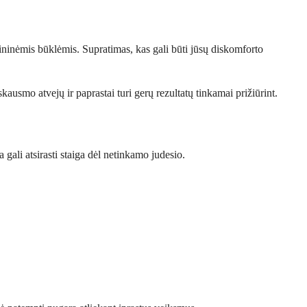
cininėmis būklėmis. Supratimas, kas gali būti jūsų diskomforto
usmo atvejų ir paprastai turi gerų rezultatų tinkamai prižiūrint.
ali atsirasti staiga dėl netinkamo judesio.