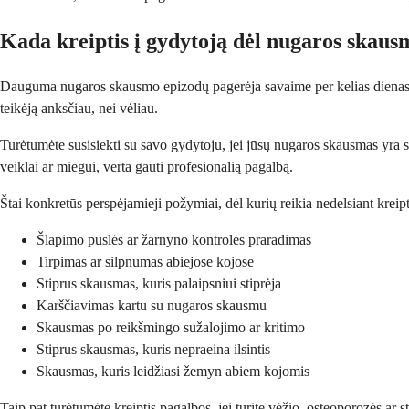
Kada kreiptis į gydytoją dėl nugaros skaus
Dauguma nugaros skausmo epizodų pagerėja savaime per kelias dienas ar 
teikėją anksčiau, nei vėliau.
Turėtumėte susisiekti su savo gydytoju, jei jūsų nugaros skausmas yra s
veiklai ar miegui, verta gauti profesionalią pagalbą.
Štai konkretūs perspėjamieji požymiai, dėl kurių reikia nedelsiant kreipt
Šlapimo pūslės ar žarnyno kontrolės praradimas
Tirpimas ar silpnumas abiejose kojose
Stiprus skausmas, kuris palaipsniui stiprėja
Karščiavimas kartu su nugaros skausmu
Skausmas po reikšmingo sužalojimo ar kritimo
Stiprus skausmas, kuris nepraeina ilsintis
Skausmas, kuris leidžiasi žemyn abiem kojomis
Taip pat turėtumėte kreiptis pagalbos, jei turite vėžio, osteoporozės ar 