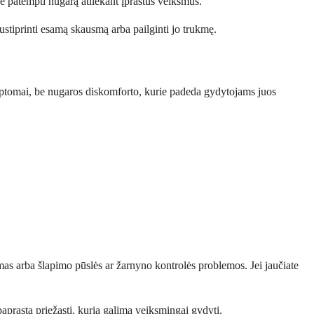
ė patempti nugarą atliekant įprastus veiksmus.
 sustiprinti esamą skausmą arba pailginti jo trukmę.
imptomai, be nugaros diskomforto, kurie padeda gydytojams juos
mas arba šlapimo pūslės ar žarnyno kontrolės problemos. Jei jaučiate
prastą priežastį, kurią galima veiksmingai gydyti.