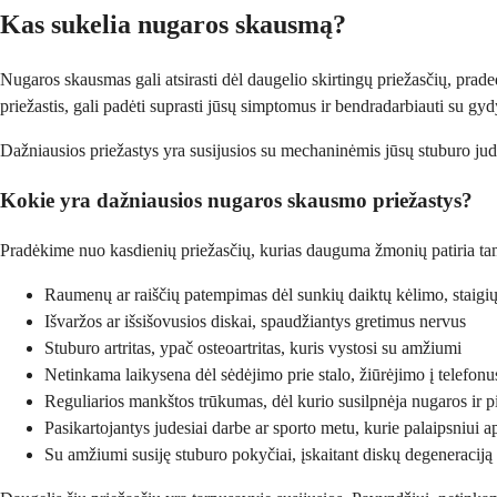
Kas sukelia nugaros skausmą?
Nugaros skausmas gali atsirasti dėl daugelio skirtingų priežasčių, prad
priežastis, gali padėti suprasti jūsų simptomus ir bendradarbiauti su g
Dažniausios priežastys yra susijusios su mechaninėmis jūsų stuburo judė
Kokie yra dažniausios nugaros skausmo priežastys?
Pradėkime nuo kasdienių priežasčių, kurias dauguma žmonių patiria tam 
Raumenų ar raiščių patempimas dėl sunkių daiktų kėlimo, staigių
Išvaržos ar išsišovusios diskai, spaudžiantys gretimus nervus
Stuburo artritas, ypač osteoartritas, kuris vystosi su amžiumi
Netinkama laikysena dėl sėdėjimo prie stalo, žiūrėjimo į telefon
Reguliarios mankštos trūkumas, dėl kurio susilpnėja nugaros ir 
Pasikartojantys judesiai darbe ar sporto metu, kurie palaipsniui 
Su amžiumi susiję stuburo pokyčiai, įskaitant diskų degeneraciją 