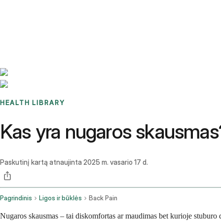
Benchmarks
Stories
FAQ
Sign up / Log in
HEALTH LIBRARY
Kas yra nugaros skausmas?
Paskutinį kartą atnaujinta
2025 m. vasario 17 d.
Pagrindinis
Ligos ir būklės
Back Pain
Nugaros skausmas – tai diskomfortas ar maudimas bet kurioje stuburo dal