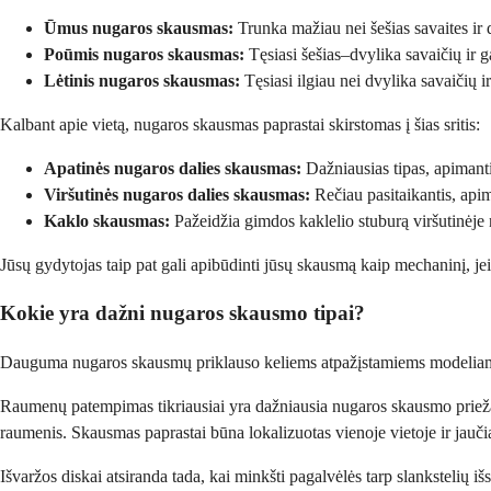
Ūmus nugaros skausmas:
Trunka mažiau nei šešias savaites ir 
Poūmis nugaros skausmas:
Tęsiasi šešias–dvylika savaičių ir g
Lėtinis nugaros skausmas:
Tęsiasi ilgiau nei dvylika savaičių 
Kalbant apie vietą, nugaros skausmas paprastai skirstomas į šias sritis:
Apatinės nugaros dalies skausmas:
Dažniausias tipas, apimanti
Viršutinės nugaros dalies skausmas:
Rečiau pasitaikantis, api
Kaklo skausmas:
Pažeidžia gimdos kaklelio stuburą viršutinėje
Jūsų gydytojas taip pat gali apibūdinti jūsų skausmą kaip mechaninį, jei j
Kokie yra dažni nugaros skausmo tipai?
Dauguma nugaros skausmų priklauso keliems atpažįstamiems modeliams, ku
Raumenų patempimas tikriausiai yra dažniausia nugaros skausmo priežastis
raumenis. Skausmas paprastai būna lokalizuotas vienoje vietoje ir jau
Išvaržos diskai atsiranda tada, kai minkšti pagalvėlės tarp slankstelių i