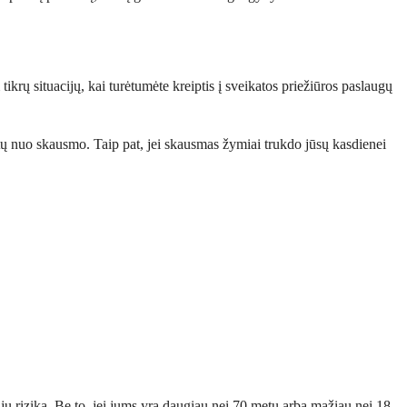
rų situacijų, kai turėtumėte kreiptis į sveikatos priežiūros paslaugų
stų nuo skausmo. Taip pat, jei skausmas žymiai trukdo jūsų kasdienei
cijų riziką. Be to, jei jums yra daugiau nei 70 metų arba mažiau nei 18