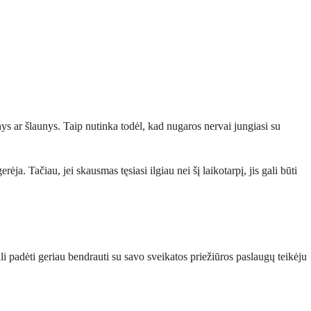
nys ar šlaunys. Taip nutinka todėl, kad nugaros nervai jungiasi su
a. Tačiau, jei skausmas tęsiasi ilgiau nei šį laikotarpį, jis gali būti
ali padėti geriau bendrauti su savo sveikatos priežiūros paslaugų teikėju