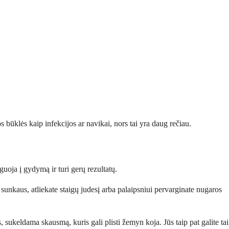
os būklės kaip infekcijos ar navikai, nors tai yra daug rečiau.
uoja į gydymą ir turi gerų rezultatų.
 sunkaus, atliekate staigų judesį arba palaipsniui pervarginate nugaros
, sukeldama skausmą, kuris gali plisti žemyn koja. Jūs taip pat galite tai