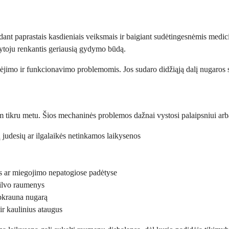
edant paprastais kasdieniais veiksmais ir baigiant sudėtingesnėmis medi
ydytoju renkantis geriausią gydymo būdą.
jimo ir funkcionavimo problemomis. Jos sudaro didžiąją dalį nugaros ska
tikru metu. Šios mechaninės problemos dažnai vystosi palaipsniui arba g
 judesių ar ilgalaikės netinkamos laikysenos
us ar miegojimo nepatogiose padėtyse
pilvo raumenys
apkrauna nugarą
ir kaulinius ataugus