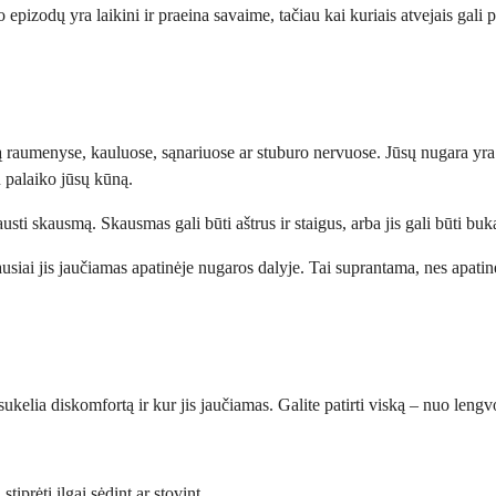
dų yra laikini ir praeina savaime, tačiau kai kuriais atvejais gali pri
raumenyse, kauluose, sąnariuose ar stuburo nervuose. Jūsų nugara yra s
u palaiko jūsų kūną.
jausti skausmą. Skausmas gali būti aštrus ir staigus, arba jis gali būti bu
ausiai jis jaučiamas apatinėje nugaros dalyje. Tai suprantama, nes apatin
ukelia diskomfortą ir kur jis jaučiamas. Galite patirti viską – nuo leng
tiprėti ilgai sėdint ar stovint