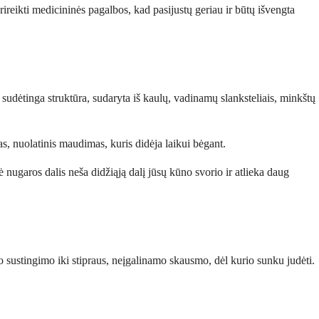
reikti medicininės pagalbos, kad pasijustų geriau ir būtų išvengta
udėtinga struktūra, sudaryta iš kaulų, vadinamų slanksteliais, minkštų
kas, nuolatinis maudimas, kuris didėja laikui bėgant.
ė nugaros dalis neša didžiąją dalį jūsų kūno svorio ir atlieka daug
vo sustingimo iki stipraus, neįgalinamo skausmo, dėl kurio sunku judėti.