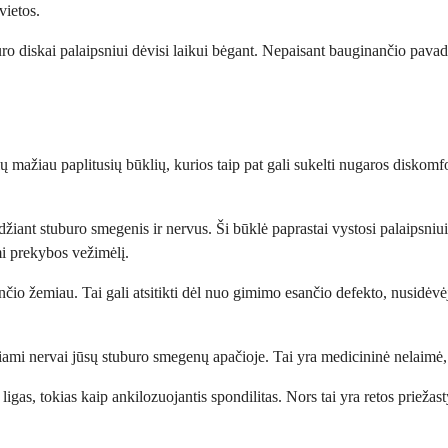
vietos.
ro diskai palaipsniui dėvisi laikui bėgant. Nepaisant bauginančio pavad
ų mažiau paplitusių būklių, kurios taip pat gali sukelti nugaros diskomf
udžiant stuburo smegenis ir nervus. Ši būklė paprastai vystosi palaipsni
mi prekybos vežimėlį.
esančio žemiau. Tai gali atsitikti dėl nuo gimimo esančio defekto, nusidė
ami nervai jūsų stuburo smegenų apačioje. Tai yra medicininė nelaimė, r
igas, tokias kaip ankilozuojantis spondilitas. Nors tai yra retos priežas