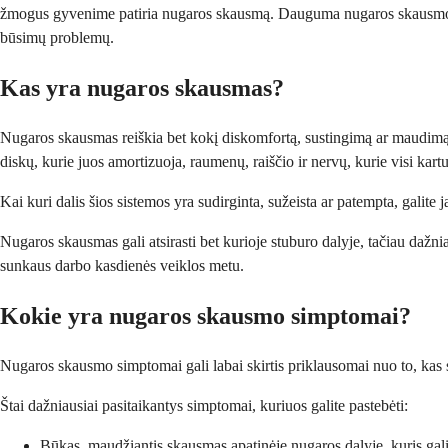
žmogus gyvenime patiria nugaros skausmą. Dauguma nugaros skausmo epizo
būsimų problemų.
Kas yra nugaros skausmas?
Nugaros skausmas reiškia bet kokį diskomfortą, sustingimą ar maudimą 
diskų, kurie juos amortizuoja, raumenų, raiščio ir nervų, kurie visi kart
Kai kuri dalis šios sistemos yra sudirginta, sužeista ar patempta, galite 
Nugaros skausmas gali atsirasti bet kurioje stuburo dalyje, tačiau dažni
sunkaus darbo kasdienės veiklos metu.
Kokie yra nugaros skausmo simptomai?
Nugaros skausmo simptomai gali labai skirtis priklausomai nuo to, kas s
Štai dažniausiai pasitaikantys simptomai, kuriuos galite pastebėti:
Būkas, maudžiantis skausmas apatinėje nugaros dalyje, kuris gali s