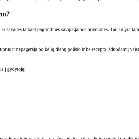
mo?
savaites taikant pagrindines savipagalbos priemones. Tačiau yra tam tik
tiprus ir nepagerėja po kelių dienų poilsio ir be recepto išduodamų vai
is į gydytoją:
steroidų vartojimo istoriją, nes šios būklės gali padidinti rimtų komplika