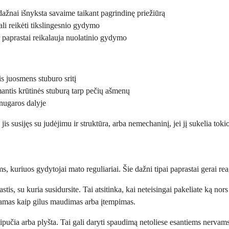
dažnai išnyksta savaime taikant pagrindinę priežiūrą
ali reikėti tikslingesnio gydymo
ir paprastai reikalauja nuolatinio gydymo
s juosmens stuburo sritį
mantis krūtinės stuburą tarp pečių ašmenų
 nugaros dalyje
is susijęs su judėjimu ir struktūra, arba nemechaninį, jei jį sukelia toki
riuos gydytojai mato reguliariai. Šie dažni tipai paprastai gerai reag
, su kuria susidursite. Tai atsitinka, kai neteisingai pakeliate ką nors
čiamas kaip gilus maudimas arba įtempimas.
šsipučia arba plyšta. Tai gali daryti spaudimą netoliese esantiems nervams