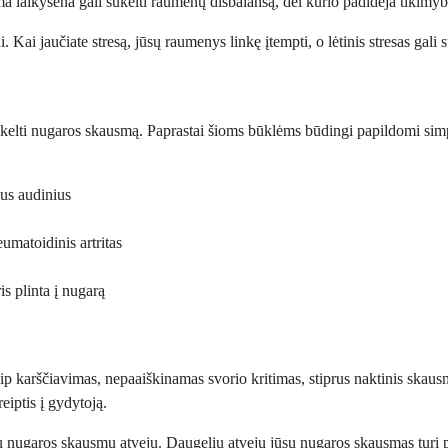
ma laikysena gali sukelti raumenų disbalansą, dėl kurio padidėja tikimyb
i. Kai jaučiate stresą, jūsų raumenys linkę įtempti, o lėtinis stresas gali
i sukelti nugaros skausmą. Paprastai šioms būklėms būdingi papildomi s
ius audinius
umatoidinis artritas
s plinta į nugarą
ip karščiavimas, nepaaiškinamas svorio kritimas, stiprus naktinis skaus
eiptis į gydytoją.
ų nugaros skausmų atvejų. Daugeliu atvejų jūsų nugaros skausmas turi pa