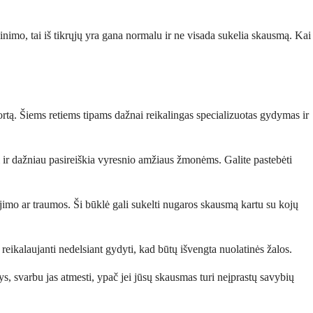
inimo, tai iš tikrųjų yra gana normalu ir ne visada sukelia skausmą. Kai
ortą. Šiems retiems tipams dažnai reikalingas specializuotas gydymas ir
ui ir dažniau pasireiškia vyresnio amžiaus žmonėms. Galite pastebėti
vėjimo ar traumos. Ši būklė gali sukelti nugaros skausmą kartu su kojų
eikalaujanti nedelsiant gydyti, kad būtų išvengta nuolatinės žalos.
tys, svarbu jas atmesti, ypač jei jūsų skausmas turi neįprastų savybių