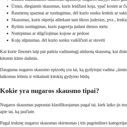
Ūmus, diegiantis skausmas, kuris leidžiasi koja, ypač kosint ar či
Raumenų spazmai ar sustingimas, dėl kurio sunku lenktis ar sukt
Skausmas, kuris stiprėja atliekant tam tikrus judesius, pvz., lenkian
Rytinis sustingimas, kuris pagerėja judant dienos metu
Nutirpimas ar dilgčiojimas kojose ar pėdose
Kojų silpnumas, dėl kurio sunku vaikščioti ar stovėti
Kai kurie žmonės taip pat patiria vadinamąjį atiduotą skausmą, kai disko
kitomis kūno dalimis.
Dauguma nugaros skausmo epizodų yra tai, ką gydytojai vadina „ūminiais“, t
laikomas lėtiniu ir reikalauti kitokių gydymo būdų.
Kokie yra nugaros skausmo tipai?
Nugaros skausmas paprastai klasifikuojamas pagal tai, kiek laiko jis trun
apie tai, ką jaučiate.
Pagal trukmę nugaros skausmas skirstomas į tris pagrindines kategorija