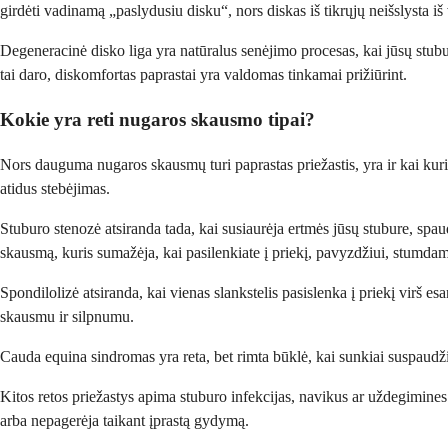
girdėti vadinamą „paslydusiu disku“, nors diskas iš tikrųjų neišslysta iš 
Degeneracinė disko liga yra natūralus senėjimo procesas, kai jūsų stubu
tai daro, diskomfortas paprastai yra valdomas tinkamai prižiūrint.
Kokie yra reti nugaros skausmo tipai?
Nors dauguma nugaros skausmų turi paprastas priežastis, yra ir kai kuri
atidus stebėjimas.
Stuburo stenozė atsiranda tada, kai susiaurėja ertmės jūsų stubure, spa
skausmą, kuris sumažėja, kai pasilenkiate į priekį, pavyzdžiui, stumda
Spondilolizė atsiranda, kai vienas slankstelis pasislenka į priekį virš 
skausmu ir silpnumu.
Cauda equina sindromas yra reta, bet rimta būklė, kai sunkiai suspaudži
Kitos retos priežastys apima stuburo infekcijas, navikus ar uždegimines l
arba nepagerėja taikant įprastą gydymą.