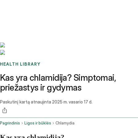
Benchmarks
Stories
FAQ
Sign up / Log in
HEALTH LIBRARY
Kas yra chlamidija? Simptomai,
priežastys ir gydymas
Paskutinį kartą atnaujinta
2025 m. vasario 17 d.
Pagrindinis
Ligos ir būklės
Chlamydia
Kas yra chlamidija?