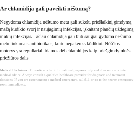
Ar chlamidija gali paveikti nėštumą?
Negydoma chlamidija nėštumo metu gali sukelti priešlaikinį gimdymą,
mažą kūdikio svorį ir naujagimių infekcijas, įskaitant plaučių uždegimą
ir akių infekcijas. Tačiau chlamidija gali būti saugiai gydoma nėštumo
metu tinkamais antibiotikais, kurie nepakenks kūdikiui. Nėščios
moterys yra reguliariai tiriamos dėl chlamidijos kaip priešgimdyminės
priežiūros dalis.
Medical Disclaimer:
This article is for informational purposes only and does not constitute
medical advice. Always consult a qualified healthcare provider for diagnosis and treatment
decisions. If you are experiencing a medical emergency, call 911 or go to the nearest emergency
room immediately.