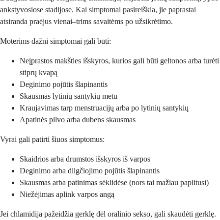
ankstyvosiose stadijose. Kai simptomai pasireiškia, jie paprastai
atsiranda praėjus vienai–trims savaitėms po užsikrėtimo.
Moterims dažni simptomai gali būti:
Neįprastos makšties išskyros, kurios gali būti geltonos arba turėti
stiprų kvapą
Deginimo pojūtis šlapinantis
Skausmas lytinių santykių metu
Kraujavimas tarp menstruacijų arba po lytinių santykių
Apatinės pilvo arba dubens skausmas
Vyrai gali patirti šiuos simptomus:
Skaidrios arba drumstos išskyros iš varpos
Deginimo arba dilgčiojimo pojūtis šlapinantis
Skausmas arba patinimas sėklidėse (nors tai mažiau paplitusi)
Niežėjimas aplink varpos angą
Jei chlamidija pažeidžia gerklę dėl oralinio sekso, gali skaudėti gerklę.