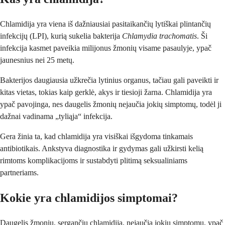
Chlamidija yra viena iš dažniausiai pasitaikančių lytiškai plintančių
infekcijų (LPI), kurią sukelia bakterija
Chlamydia trachomatis
. Ši
infekcija kasmet paveikia milijonus žmonių visame pasaulyje, ypač
jaunesnius nei 25 metų.
Bakterijos daugiausia užkrečia lytinius organus, tačiau gali paveikti ir
kitas vietas, tokias kaip gerklė, akys ir tiesioji žarna. Chlamidija yra
ypač pavojinga, nes daugelis žmonių nejaučia jokių simptomų, todėl ji
dažnai vadinama „tyliąja“ infekcija.
Gera žinia ta, kad chlamidija yra visiškai išgydoma tinkamais
antibiotikais. Ankstyva diagnostika ir gydymas gali užkirsti kelią
rimtoms komplikacijoms ir sustabdyti plitimą seksualiniams
partneriams.
Kokie yra chlamidijos simptomai?
Daugelis žmonių, sergančių chlamidija, nejaučia jokių simptomų, ypač