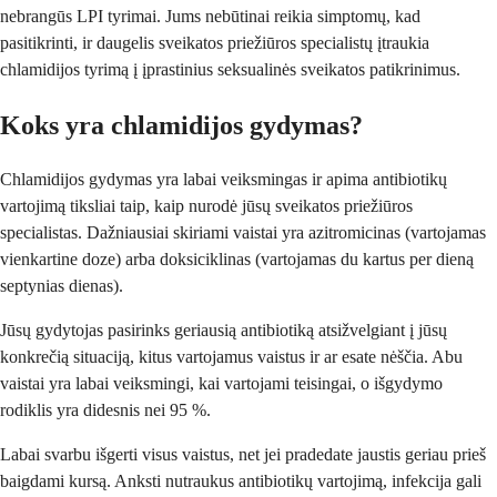
nebrangūs LPI tyrimai. Jums nebūtinai reikia simptomų, kad
pasitikrinti, ir daugelis sveikatos priežiūros specialistų įtraukia
chlamidijos tyrimą į įprastinius seksualinės sveikatos patikrinimus.
Koks yra chlamidijos gydymas?
Chlamidijos gydymas yra labai veiksmingas ir apima antibiotikų
vartojimą tiksliai taip, kaip nurodė jūsų sveikatos priežiūros
specialistas. Dažniausiai skiriami vaistai yra azitromicinas (vartojamas
vienkartine doze) arba doksiciklinas (vartojamas du kartus per dieną
septynias dienas).
Jūsų gydytojas pasirinks geriausią antibiotiką atsižvelgiant į jūsų
konkrečią situaciją, kitus vartojamus vaistus ir ar esate nėščia. Abu
vaistai yra labai veiksmingi, kai vartojami teisingai, o išgydymo
rodiklis yra didesnis nei 95 %.
Labai svarbu išgerti visus vaistus, net jei pradedate jaustis geriau prieš
baigdami kursą. Anksti nutraukus antibiotikų vartojimą, infekcija gali