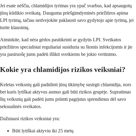
Jei esate nėščia, chlamidijos tyrimas yra ypač svarbus, kad apsaugotų
jūsų kūdikio sveikatą. Dauguma priešgimdyminės priežiūros apima
LPI tyrimą, tačiau nedvejokite paklausti savo gydytojo apie tyrimą, jei
turite klausimų.
Atminkite, kad nėra gėdos pasitikrinti ar gydytis LPI. Sveikatos
priežiūros specialistai reguliariai susiduria su šiomis infekcijomis ir jie
yra pasiruošę jums padėti išlikti sveikiems be jokio vertinimo.
Kokie yra chlamidijos rizikos veiksniai?
Keletas veiksnių gali padidinti jūsų tikimybę susirgti chlamidija, nors
bet kuris lytiškai aktyvus asmuo gali būti rizikos grupėje. Supratimas
šių veiksnių gali padėti jums priimti pagrįstus sprendimus dėl savo
seksualinės sveikatos.
Dažniausi rizikos veiksniai yra:
Būti lytiškai aktyviu iki 25 metų