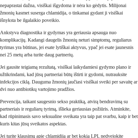
nepaprastai dažna, visiškai išgydoma ir nėra ko gėdytis. Milijonai
žmonių kasmet suserga chlamidija, o tinkamai gydant ji visiškai
išnyksta be ilgalaikio poveikio.
Ankstyva diagnostika ir gydymas yra geriausia apsauga nuo
komplikacijų. Kadangi daugelis žmonių neturi simptomų, reguliarus
tyrimas yra būtinas, jei esate lytiškai aktyvus, ypač jei esate jaunesnis
nei 25 metų arba turite daug partnerių.
Jei gausite teigiamą rezultatą, visiškai laikydamiesi gydymo plano ir
užtikrindami, kad jūsų partneriai būtų ištirti ir gydomi, nutrauksite
infekcijos ciklą. Dauguma žmonių jaučiasi visiškai sveiki per savaitę ar
dvi nuo antibiotikų vartojimo pradžios.
Prevencija, taikant saugesnio sekso praktiką, atvirą bendravimą su
partneriais ir reguliarų tyrimą, išlieka geriausias požiūris. Atminkite,
kad rūpinimasis savo seksualine sveikata yra taip pat svarbu, kaip ir bet
kuris kitas jūsų sveikatos aspektas.
Jei turite klausimų apie chlamidiją ar bet kokią LPI, nedvejokite