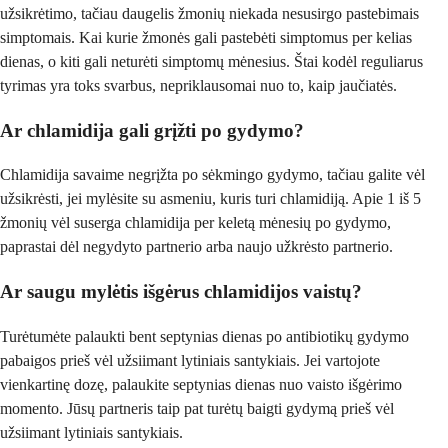
užsikrėtimo, tačiau daugelis žmonių niekada nesusirgo pastebimais
simptomais. Kai kurie žmonės gali pastebėti simptomus per kelias
dienas, o kiti gali neturėti simptomų mėnesius. Štai kodėl reguliarus
tyrimas yra toks svarbus, nepriklausomai nuo to, kaip jaučiatės.
Ar chlamidija gali grįžti po gydymo?
Chlamidija savaime negrįžta po sėkmingo gydymo, tačiau galite vėl
užsikrėsti, jei mylėsite su asmeniu, kuris turi chlamidiją. Apie 1 iš 5
žmonių vėl suserga chlamidija per keletą mėnesių po gydymo,
paprastai dėl negydyto partnerio arba naujo užkrėsto partnerio.
Ar saugu mylėtis išgėrus chlamidijos vaistų?
Turėtumėte palaukti bent septynias dienas po antibiotikų gydymo
pabaigos prieš vėl užsiimant lytiniais santykiais. Jei vartojote
vienkartinę dozę, palaukite septynias dienas nuo vaisto išgėrimo
momento. Jūsų partneris taip pat turėtų baigti gydymą prieš vėl
užsiimant lytiniais santykiais.