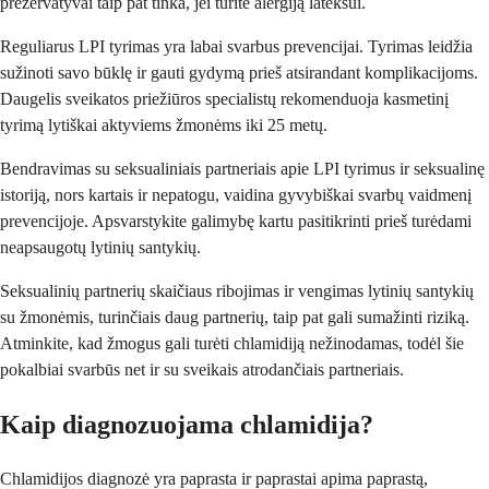
prezervatyvai taip pat tinka, jei turite alergiją lateksui.
Reguliarus LPI tyrimas yra labai svarbus prevencijai. Tyrimas leidžia
sužinoti savo būklę ir gauti gydymą prieš atsirandant komplikacijoms.
Daugelis sveikatos priežiūros specialistų rekomenduoja kasmetinį
tyrimą lytiškai aktyviems žmonėms iki 25 metų.
Bendravimas su seksualiniais partneriais apie LPI tyrimus ir seksualinę
istoriją, nors kartais ir nepatogu, vaidina gyvybiškai svarbų vaidmenį
prevencijoje. Apsvarstykite galimybę kartu pasitikrinti prieš turėdami
neapsaugotų lytinių santykių.
Seksualinių partnerių skaičiaus ribojimas ir vengimas lytinių santykių
su žmonėmis, turinčiais daug partnerių, taip pat gali sumažinti riziką.
Atminkite, kad žmogus gali turėti chlamidiją nežinodamas, todėl šie
pokalbiai svarbūs net ir su sveikais atrodančiais partneriais.
Kaip diagnozuojama chlamidija?
Chlamidijos diagnozė yra paprasta ir paprastai apima paprastą,