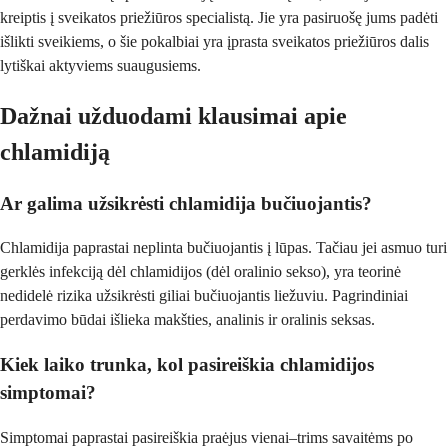
kreiptis į sveikatos priežiūros specialistą. Jie yra pasiruošę jums padėti
išlikti sveikiems, o šie pokalbiai yra įprasta sveikatos priežiūros dalis
lytiškai aktyviems suaugusiems.
Dažnai užduodami klausimai apie
chlamidiją
Ar galima užsikrėsti chlamidija bučiuojantis?
Chlamidija paprastai neplinta bučiuojantis į lūpas. Tačiau jei asmuo turi
gerklės infekciją dėl chlamidijos (dėl oralinio sekso), yra teorinė
nedidelė rizika užsikrėsti giliai bučiuojantis liežuviu. Pagrindiniai
perdavimo būdai išlieka makšties, analinis ir oralinis seksas.
Kiek laiko trunka, kol pasireiškia chlamidijos
simptomai?
Simptomai paprastai pasireiškia praėjus vienai–trims savaitėms po