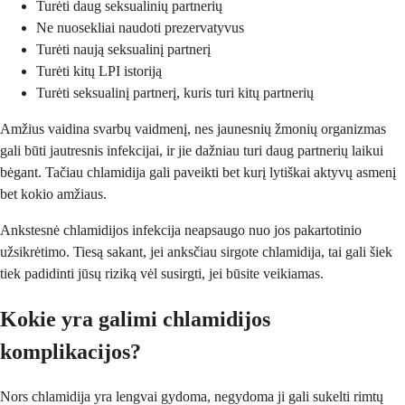
Turėti daug seksualinių partnerių
Ne nuosekliai naudoti prezervatyvus
Turėti naują seksualinį partnerį
Turėti kitų LPI istoriją
Turėti seksualinį partnerį, kuris turi kitų partnerių
Amžius vaidina svarbų vaidmenį, nes jaunesnių žmonių organizmas
gali būti jautresnis infekcijai, ir jie dažniau turi daug partnerių laikui
bėgant. Tačiau chlamidija gali paveikti bet kurį lytiškai aktyvų asmenį
bet kokio amžiaus.
Ankstesnė chlamidijos infekcija neapsaugo nuo jos pakartotinio
užsikrėtimo. Tiesą sakant, jei anksčiau sirgote chlamidija, tai gali šiek
tiek padidinti jūsų riziką vėl susirgti, jei būsite veikiamas.
Kokie yra galimi chlamidijos
komplikacijos?
Nors chlamidija yra lengvai gydoma, negydoma ji gali sukelti rimtų