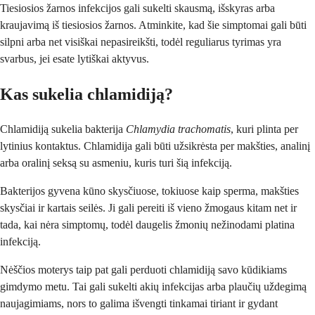
Tiesiosios žarnos infekcijos gali sukelti skausmą, išskyras arba
kraujavimą iš tiesiosios žarnos. Atminkite, kad šie simptomai gali būti
silpni arba net visiškai nepasireikšti, todėl reguliarus tyrimas yra
svarbus, jei esate lytiškai aktyvus.
Kas sukelia chlamidiją?
Chlamidiją sukelia bakterija
Chlamydia trachomatis
, kuri plinta per
lytinius kontaktus. Chlamidija gali būti užsikrėsta per makšties, analinį
arba oralinį seksą su asmeniu, kuris turi šią infekciją.
Bakterijos gyvena kūno skysčiuose, tokiuose kaip sperma, makšties
skysčiai ir kartais seilės. Ji gali pereiti iš vieno žmogaus kitam net ir
tada, kai nėra simptomų, todėl daugelis žmonių nežinodami platina
infekciją.
Nėščios moterys taip pat gali perduoti chlamidiją savo kūdikiams
gimdymo metu. Tai gali sukelti akių infekcijas arba plaučių uždegimą
naujagimiams, nors to galima išvengti tinkamai tiriant ir gydant