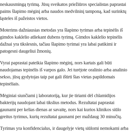
neskausmingą tyrimą. Jūsų sveikatos priežiūros specialistas paprastai
paims šlapimo mėginį arba naudos medvilninį tamponą, kad surinktų
ląsteles iš pažeistos vietos.
Moterims dažniausias metodas yra šlapimo tyrimas arba tepinėlis iš
gimdos kaklelio atliekant dubens tyrimą. Gimdos kaklelio tepinėlis
dažnai yra tikslesnis, tačiau šlapimo tyrimai yra labai patikimi ir
patogesni daugeliui žmonių.
Vyrai paprastai pateikia šlapimo mėginį, nors kartais gali būti
naudojamas tepinėlis iš varpos galo. Jei turėjote oralinio arba analinio
sekso, jūsų gydytojas taip pat gali ištirti šias vietas papildomais
tepinėliais.
Mėginiai siunčiami į laboratoriją, kur jie tiriami dėl chlamidijos
bakterijų naudojant labai tikslius metodus. Rezultatai paprastai
gaunami per kelias dienas ar savaitę, nors kai kurios klinikos siūlo
greitus tyrimus, kurių rezultatai gaunami per maždaug 30 minučių.
Tyrimas yra konfidencialus, ir daugelyje vietų siūlomi nemokami arba