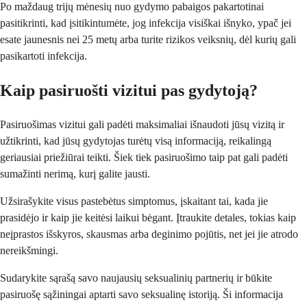
Po maždaug trijų mėnesių nuo gydymo pabaigos pakartotinai
pasitikrinti, kad įsitikintumėte, jog infekcija visiškai išnyko, ypač jei
esate jaunesnis nei 25 metų arba turite rizikos veiksnių, dėl kurių gali
pasikartoti infekcija.
Kaip pasiruošti vizitui pas gydytoją?
Pasiruošimas vizitui gali padėti maksimaliai išnaudoti jūsų vizitą ir
užtikrinti, kad jūsų gydytojas turėtų visą informaciją, reikalingą
geriausiai priežiūrai teikti. Šiek tiek pasiruošimo taip pat gali padėti
sumažinti nerimą, kurį galite jausti.
Užsirašykite visus pastebėtus simptomus, įskaitant tai, kada jie
prasidėjo ir kaip jie keitėsi laikui bėgant. Įtraukite detales, tokias kaip
neįprastos išskyros, skausmas arba deginimo pojūtis, net jei jie atrodo
nereikšmingi.
Sudarykite sąrašą savo naujausių seksualinių partnerių ir būkite
pasiruošę sąžiningai aptarti savo seksualinę istoriją. Ši informacija