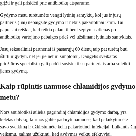
grįžti ir gali prisidėti prie antibiotikų atsparumo.
Gydymo metu turėtumėte vengti lytinių santykių, kol jūs ir jūsų
partneris (-iai) nebaigsite gydymo ir nebus pakartotinai ištirti. Tai
paprastai reiškia, kad reikia palaukti bent septynias dienas po
antibiotikų vartojimo pabaigos prieš vėl užsiimant lytiniais santykiais.
Jūsų seksualiniai partneriai iš pastarųjų 60 dienų taip pat turėtų būti
ištirti ir gydyti, net jei jie neturi simptomų. Daugelis sveikatos
priežiūros specialistų gali padėti susisiekti su partneriais arba suteikti
jiems gydymą.
Kaip rūpintis namuose chlamidijos gydymo
metu?
Nors antibiotikai atlieka pagrindinį chlamidijos gydymo darbą, yra
keletas dalykų, kuriuos galite padaryti namuose, kad palaikytumėte
savo sveikimą ir užkirstumėte kelią pakartotinei infekcijai. Laikantis šių
veiksmų, galima užtikrinti, kad gydymas veiktų efektyviai.