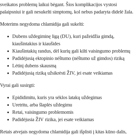
sveikatos problemų laikui bėgant. Šios komplikacijos vystosi
palaipsniui ir gali nesukelti simptomų, kol nebus padaryta didelė žala.
Moterims negydoma chlamidija gali sukelti:
Dubens uždegiminę ligą (DU), kuri pažeidžia gimdą,
kiaušintakius ir kiaušides
Kiaušintakių randus, dėl kurių gali kilti vaisingumo problemų
Padidėjusią ektopinio nėštumo (nėštumo už gimdos) riziką
Lėtinį dubens skausmą
Padidėjusią riziką užsikrėsti ŽIV, jei esate veikiamas
Vyrai gali susirgti:
Epididimitu, kuris yra sėklos latakų uždegimas
Uretritu, arba šlaplės uždegimu
Retai, vaisingumo problemomis
Padidėjusia ŽIV rizika, jei esate veikiamas
Retais atvejais negydoma chlamidija gali išplisti į kitas kūno dalis,