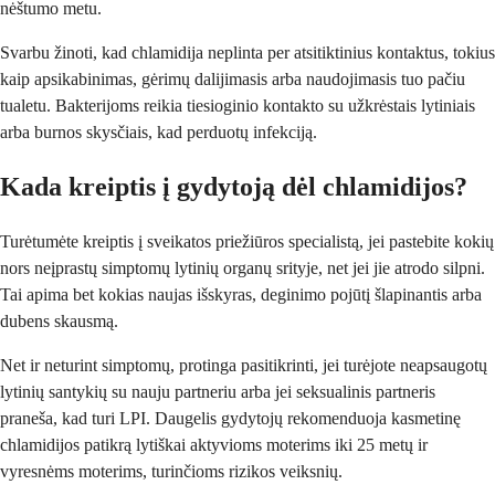
nėštumo metu.
Svarbu žinoti, kad chlamidija neplinta per atsitiktinius kontaktus, tokius
kaip apsikabinimas, gėrimų dalijimasis arba naudojimasis tuo pačiu
tualetu. Bakterijoms reikia tiesioginio kontakto su užkrėstais lytiniais
arba burnos skysčiais, kad perduotų infekciją.
Kada kreiptis į gydytoją dėl chlamidijos?
Turėtumėte kreiptis į sveikatos priežiūros specialistą, jei pastebite kokių
nors neįprastų simptomų lytinių organų srityje, net jei jie atrodo silpni.
Tai apima bet kokias naujas išskyras, deginimo pojūtį šlapinantis arba
dubens skausmą.
Net ir neturint simptomų, protinga pasitikrinti, jei turėjote neapsaugotų
lytinių santykių su nauju partneriu arba jei seksualinis partneris
praneša, kad turi LPI. Daugelis gydytojų rekomenduoja kasmetinę
chlamidijos patikrą lytiškai aktyvioms moterims iki 25 metų ir
vyresnėms moterims, turinčioms rizikos veiksnių.