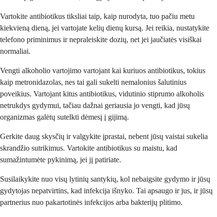
Vartokite antibiotikus tiksliai taip, kaip nurodyta, tuo pačiu metu
kiekvieną dieną, jei vartojate kelių dienų kursą. Jei reikia, nustatykite
telefono priminimus ir nepraleiskite dozių, net jei jaučiatės visiškai
normaliai.
Vengti alkoholio vartojimo vartojant kai kuriuos antibiotikus, tokius
kaip metronidazolas, nes tai gali sukelti nemalonius šalutinius
poveikius. Vartojant kitus antibiotikus, vidutinio stiprumo alkoholis
netrukdys gydymui, tačiau dažnai geriausia jo vengti, kad jūsų
organizmas galėtų sutelkti dėmesį į gijimą.
Gerkite daug skysčių ir valgykite įprastai, nebent jūsų vaistai sukelia
skrandžio sutrikimus. Vartokite antibiotikus su maistu, kad
sumažintumėte pykinimą, jei jį patiriate.
Susilaikykite nuo visų lytinių santykių, kol nebaigsite gydymo ir jūsų
gydytojas nepatvirtins, kad infekcija išnyko. Tai apsaugo ir jus, ir jūsų
partnerius nuo pakartotinės infekcijos arba bakterijų plitimo.