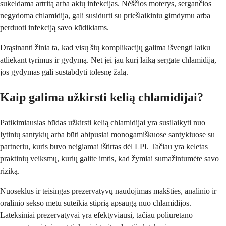
sukeldama artritą arba akių infekcijas. Nėščios moterys, sergančios
negydoma chlamidija, gali susidurti su priešlaikiniu gimdymu arba
perduoti infekciją savo kūdikiams.
Drąsinanti žinia ta, kad visų šių komplikacijų galima išvengti laiku
atliekant tyrimus ir gydymą. Net jei jau kurį laiką sergate chlamidija,
jos gydymas gali sustabdyti tolesnę žalą.
Kaip galima užkirsti kelią chlamidijai?
Patikimiausias būdas užkirsti kelią chlamidijai yra susilaikyti nuo
lytinių santykių arba būti abipusiai monogamiškuose santykiuose su
partneriu, kuris buvo neigiamai ištirtas dėl LPI. Tačiau yra keletas
praktinių veiksmų, kurių galite imtis, kad žymiai sumažintumėte savo
riziką.
Nuoseklus ir teisingas prezervatyvų naudojimas makšties, analinio ir
oralinio sekso metu suteikia stiprią apsaugą nuo chlamidijos.
Lateksiniai prezervatyvai yra efektyviausi, tačiau poliuretano