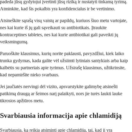
padeda jūsų gydytojui įvertinti jūsų riziką ir nustatyti tinkamą tyrimą.
Atminkite, kad šis pokalbis yra konfidencialus ir be vertinimo.
Atsineškite sąrašą visų vaistų ar papildų, kuriuos šiuo metu vartojate,
nes kai kurie iš jų gali sąveikauti su antibiotikais. Įtraukite
kontraceptines tabletes, nes kai kurie antibiotikai gali paveikti jų
veiksmingumą.
Paruoškite klausimus, kurių norite paklausti, pavyzdžiui, kiek laiko
trunka gydymas, kada galite vėl užsiimti lytiniais santykiais arba kaip
kalbėtis su partneriais apie tyrimus. Užsirašę klausimus, užtikrinsite,
kad nepamiršite nieko svarbaus.
Jei jaučiatės nervingi dėl vizito, apsvarstykite galimybę atsinešti
patikimą draugą ar šeimos narį palaikyti, nors jie turės laukti lauke
tikrosios apžiūros metu.
Svarbiausia informacija apie chlamidiją
Svarbiausia, ką reikia atsiminti apie chlamidiją, tai, kad ji yra