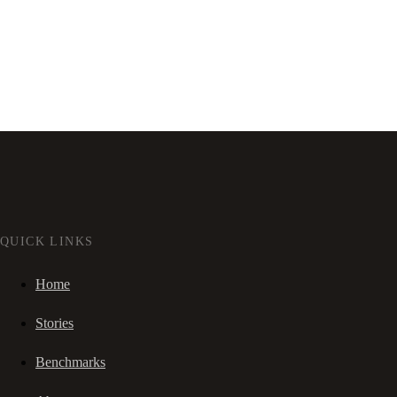
QUICK LINKS
Home
Stories
Benchmarks