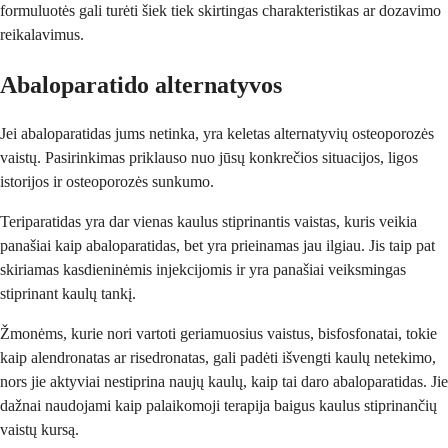
formuluotės gali turėti šiek tiek skirtingas charakteristikas ar dozavimo
reikalavimus.
Abaloparatido alternatyvos
Jei abaloparatidas jums netinka, yra keletas alternatyvių osteoporozės
vaistų. Pasirinkimas priklauso nuo jūsų konkrečios situacijos, ligos
istorijos ir osteoporozės sunkumo.
Teriparatidas yra dar vienas kaulus stiprinantis vaistas, kuris veikia
panašiai kaip abaloparatidas, bet yra prieinamas jau ilgiau. Jis taip pat
skiriamas kasdieninėmis injekcijomis ir yra panašiai veiksmingas
stiprinant kaulų tankį.
Žmonėms, kurie nori vartoti geriamuosius vaistus, bisfosfonatai, tokie
kaip alendronatas ar risedronatas, gali padėti išvengti kaulų netekimo,
nors jie aktyviai nestiprina naujų kaulų, kaip tai daro abaloparatidas. Jie
dažnai naudojami kaip palaikomoji terapija baigus kaulus stiprinančių
vaistų kursą.