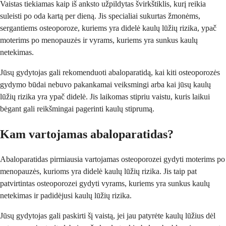
Vaistas tiekiamas kaip iš anksto užpildytas švirkštiklis, kurį reikia
suleisti po oda kartą per dieną. Jis specialiai sukurtas žmonėms,
sergantiems osteoporoze, kuriems yra didelė kaulų lūžių rizika, ypač
moterims po menopauzės ir vyrams, kuriems yra sunkus kaulų
netekimas.
Jūsų gydytojas gali rekomenduoti abaloparatidą, kai kiti osteoporozės
gydymo būdai nebuvo pakankamai veiksmingi arba kai jūsų kaulų
lūžių rizika yra ypač didelė. Jis laikomas stipriu vaistu, kuris laikui
bėgant gali reikšmingai pagerinti kaulų stiprumą.
Kam vartojamas abaloparatidas?
Abaloparatidas pirmiausia vartojamas osteoporozei gydyti moterims po
menopauzės, kurioms yra didelė kaulų lūžių rizika. Jis taip pat
patvirtintas osteoporozei gydyti vyrams, kuriems yra sunkus kaulų
netekimas ir padidėjusi kaulų lūžių rizika.
Jūsų gydytojas gali paskirti šį vaistą, jei jau patyrėte kaulų lūžius dėl