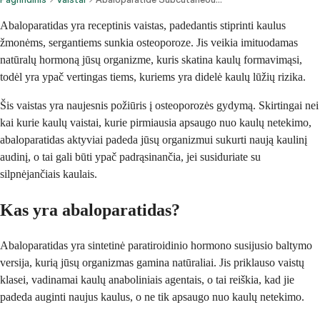
Abaloparatidas yra receptinis vaistas, padedantis stiprinti kaulus
žmonėms, sergantiems sunkia osteoporoze. Jis veikia imituodamas
natūralų hormoną jūsų organizme, kuris skatina kaulų formavimąsi,
todėl yra ypač vertingas tiems, kuriems yra didelė kaulų lūžių rizika.
Šis vaistas yra naujesnis požiūris į osteoporozės gydymą. Skirtingai nei
kai kurie kaulų vaistai, kurie pirmiausia apsaugo nuo kaulų netekimo,
abaloparatidas aktyviai padeda jūsų organizmui sukurti naują kaulinį
audinį, o tai gali būti ypač padrąsinančia, jei susiduriate su
silpnėjančiais kaulais.
Kas yra abaloparatidas?
Abaloparatidas yra sintetinė paratiroidinio hormono susijusio baltymo
versija, kurią jūsų organizmas gamina natūraliai. Jis priklauso vaistų
klasei, vadinamai kaulų anaboliniais agentais, o tai reiškia, kad jie
padeda auginti naujus kaulus, o ne tik apsaugo nuo kaulų netekimo.