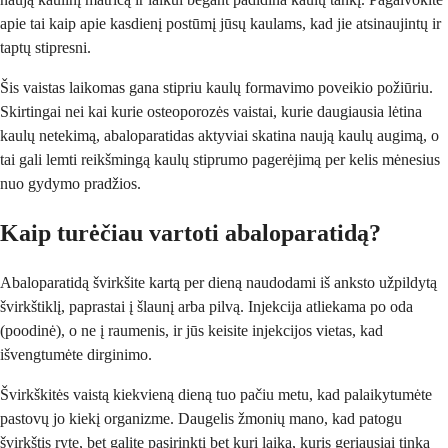
apie tai kaip apie kasdienį postūmį jūsų kaulams, kad jie atsinaujintų ir
taptų stipresni.
Šis vaistas laikomas gana stipriu kaulų formavimo poveikio požiūriu.
Skirtingai nei kai kurie osteoporozės vaistai, kurie daugiausia lėtina
kaulų netekimą, abaloparatidas aktyviai skatina naują kaulų augimą, o
tai gali lemti reikšmingą kaulų stiprumo pagerėjimą per kelis mėnesius
nuo gydymo pradžios.
Kaip turėčiau vartoti abaloparatidą?
Abaloparatidą švirkšite kartą per dieną naudodami iš anksto užpildytą
švirkštiklį, paprastai į šlaunį arba pilvą. Injekcija atliekama po oda
(poodinė), o ne į raumenis, ir jūs keisite injekcijos vietas, kad
išvengtumėte dirginimo.
Švirkškitės vaistą kiekvieną dieną tuo pačiu metu, kad palaikytumėte
pastovų jo kiekį organizme. Daugelis žmonių mano, kad patogu
švirkštis ryte, bet galite pasirinkti bet kurį laiką, kuris geriausiai tinka