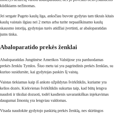
kūdikiams nežinomas.
Jei sergate Pageto kaulų liga, anksčiau buvote gydytas tam tikrais kitais
kaulų vaistais ilgiau nei 2 metus arba turite nepaaiškinamo kaulų
skausmo istoriją, gydytojas turės atidžiai įvertinti, ar abaloparatidas
jums tinka.
Abaloparatido prekės ženklai
Abaloparatidas Jungtinėse Amerikos Valstijose yra parduodamas
prekės ženklu Tymlos. Šiuo metu tai yra pagrindinis prekės ženklas, su
kuriuo susidursite, kai gydytojas paskirs šį vaistą.
Vaistas tiekiamas kaip iš anksto užpildytas švirkštiklis, kuriame yra
kelios dozės. Kiekvienas švirkštiklis sukurtas taip, kad būtų lengva
naudoti ir tiksliai dozuoti, todėl kasdienis savarankiškas injekavimas
daugumai žmonių yra lengviau valdomas.
Visada naudokite gydytojo paskirtą prekės ženklą, nes skirtingos