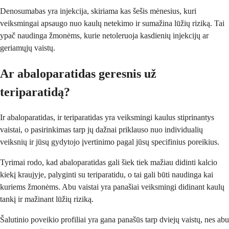
Denosumabas yra injekcija, skiriama kas šešis mėnesius, kuri
veiksmingai apsaugo nuo kaulų netekimo ir sumažina lūžių riziką. Tai
ypač naudinga žmonėms, kurie netoleruoja kasdienių injekcijų ar
geriamųjų vaistų.
Ar abaloparatidas geresnis už
teriparatidą?
Ir abaloparatidas, ir teriparatidas yra veiksmingi kaulus stiprinantys
vaistai, o pasirinkimas tarp jų dažnai priklauso nuo individualių
veiksnių ir jūsų gydytojo įvertinimo pagal jūsų specifinius poreikius.
Tyrimai rodo, kad abaloparatidas gali šiek tiek mažiau didinti kalcio
kiekį kraujyje, palyginti su teriparatidu, o tai gali būti naudinga kai
kuriems žmonėms. Abu vaistai yra panašiai veiksmingi didinant kaulų
tankį ir mažinant lūžių riziką.
Šalutinio poveikio profiliai yra gana panašūs tarp dviejų vaistų, nes abu