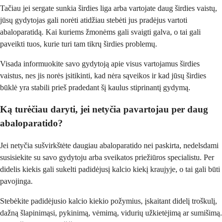
Tačiau jei sergate sunkia širdies liga arba vartojate daug širdies vaistų,
jūsų gydytojas gali norėti atidžiau stebėti jus pradėjus vartoti
abaloparatidą. Kai kuriems žmonėms gali svaigti galva, o tai gali
paveikti tuos, kurie turi tam tikrų širdies problemų.
Visada informuokite savo gydytoją apie visus vartojamus širdies
vaistus, nes jis norės įsitikinti, kad nėra sąveikos ir kad jūsų širdies
būklė yra stabili prieš pradedant šį kaulus stiprinantį gydymą.
Ką turėčiau daryti, jei netyčia pavartojau per daug
abaloparatido?
Jei netyčia sušvirkštėte daugiau abaloparatido nei paskirta, nedelsdami
susisiekite su savo gydytoju arba sveikatos priežiūros specialistu. Per
didelis kiekis gali sukelti padidėjusį kalcio kiekį kraujyje, o tai gali būti
pavojinga.
Stebėkite padidėjusio kalcio kiekio požymius, įskaitant didelį troškulį,
dažną šlapinimąsi, pykinimą, vėmimą, vidurių užkietėjimą ar sumišimą.