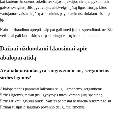
kai kuriems žmonėms sukelia reakcijas injekcijos vietoje, pykinimą ir
galvos svaigimą. Jūsų gydytojas atsižvelgs į jūsų ligos istoriją, kitus
vartojamus vaistus ir jūsų asmeninius pageidavimus, rinkdamasis tarp
jų.
Kaina ir draudimo aprėptis taip pat gali turėti įtakos sprendimui, nes šie
veiksniai gali labai skirtis tarp skirtingų vaistų ir draudimo planų.
Dažnai užduodami klausimai apie
abaloparatidą
Ar abaloparatidas yra saugus žmonėms, sergantiems
širdies ligomis?
Abaloparatidas paprastai laikomas saugiu žmonėms, sergantiems
širdies ligomis, tačiau jūsų gydytojas turės įvertinti jūsų specifinę
širdies ir kraujagyslių būklę. Vaistas paprastai nesukelia reikšmingo su
širdimi susijusio šalutinio poveikio daugumai žmonių.