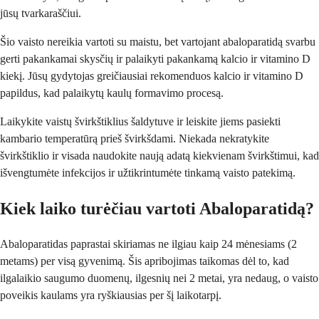
jūsų tvarkaraščiui.
Šio vaisto nereikia vartoti su maistu, bet vartojant abaloparatidą svarbu
gerti pakankamai skysčių ir palaikyti pakankamą kalcio ir vitamino D
kiekį. Jūsų gydytojas greičiausiai rekomenduos kalcio ir vitamino D
papildus, kad palaikytų kaulų formavimo procesą.
Laikykite vaistų švirkštiklius šaldytuve ir leiskite jiems pasiekti
kambario temperatūrą prieš švirkšdami. Niekada nekratykite
švirkštiklio ir visada naudokite naują adatą kiekvienam švirkštimui, kad
išvengtumėte infekcijos ir užtikrintumėte tinkamą vaisto patekimą.
Kiek laiko turėčiau vartoti Abaloparatidą?
Abaloparatidas paprastai skiriamas ne ilgiau kaip 24 mėnesiams (2
metams) per visą gyvenimą. Šis apribojimas taikomas dėl to, kad
ilgalaikio saugumo duomenų, ilgesnių nei 2 metai, yra nedaug, o vaisto
poveikis kaulams yra ryškiausias per šį laikotarpį.