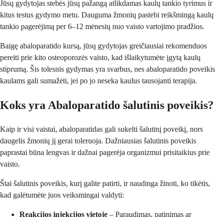
Jūsų gydytojas stebės jūsų pažangą atlikdamas kaulų tankio tyrimus ir
kitus testus gydymo metu. Dauguma žmonių pastebi reikšmingą kaulų
tankio pagerėjimą per 6–12 mėnesių nuo vaisto vartojimo pradžios.
Baigę abaloparatido kursą, jūsų gydytojas greičiausiai rekomenduos
pereiti prie kito osteoporozės vaisto, kad išlaikytumėte įgytą kaulų
stiprumą. Šis tolesnis gydymas yra svarbus, nes abaloparatido poveikis
kaulams gali sumažėti, jei po jo neseka kaulus tausojanti terapija.
Koks yra Abaloparatido šalutinis poveikis?
Kaip ir visi vaistai, abaloparatidas gali sukelti šalutinį poveikį, nors
daugelis žmonių jį gerai toleruoja. Dažniausias šalutinis poveikis
paprastai būna lengvas ir dažnai pagerėja organizmui prisitaikius prie
vaisto.
Štai šalutinis poveikis, kurį galite patirti, ir naudinga žinoti, ko tikėtis,
kad galėtumėte juos veiksmingai valdyti:
Reakcijos injekcijos vietoje
– Paraudimas, patinimas ar