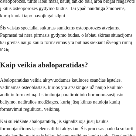
osteoporozės, turite labai mažą kaulų tankio balą arba blogai reagavote
į kitus osteoporozės gydymo būdus. Tai ypač naudinga žmonėms,
kurių kaulai tapo pavojingai silpni.
Šis vaistas specialiai sukurtas sunkiems osteoporozės atvejams.
Paprastai tai nėra pirmasis gydymo būdas, o labiau skirtas situacijoms,
kai greitas naujo kaulo formavimas yra būtinas siekiant išvengti rimtų
lūžių.
Kaip veikia abaloparatidas?
Abaloparatidas veikia aktyvuodamas kauluose esančias ląsteles,
vadinamas osteoblastais, kurios yra atsakingos už naujo kaulinio
audinio formavimą. Jis imituoja paratiroidinio hormono-susijusio
baltymo, natūralios medžiagos, kurią jūsų kūnas naudoja kaulų
formavimui reguliuoti, veikimą.
Kai suleidžiate abaloparatidą, jis signalizuoja jūsų kaulus
formuojančioms ląstelėms dirbti aktyviau. Šis procesas padeda sukurti
naują kaulinį matricą ir laikui bėgant padidina kaulų tankį. Pagalvokite