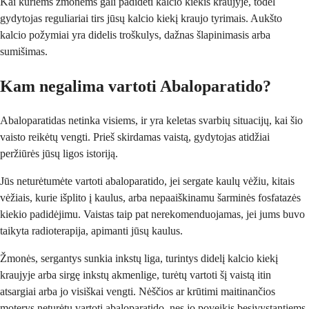
Kai kuriems žmonėms gali padidėti kalcio kiekis kraujyje, todėl
gydytojas reguliariai tirs jūsų kalcio kiekį kraujo tyrimais. Aukšto
kalcio požymiai yra didelis troškulys, dažnas šlapinimasis arba
sumišimas.
Kam negalima vartoti Abaloparatido?
Abaloparatidas netinka visiems, ir yra keletas svarbių situacijų, kai šio
vaisto reikėtų vengti. Prieš skirdamas vaistą, gydytojas atidžiai
peržiūrės jūsų ligos istoriją.
Jūs neturėtumėte vartoti abaloparatido, jei sergate kaulų vėžiu, kitais
vėžiais, kurie išplito į kaulus, arba nepaaiškinamu šarminės fosfatazės
kiekio padidėjimu. Vaistas taip pat nerekomenduojamas, jei jums buvo
taikyta radioterapija, apimanti jūsų kaulus.
Žmonės, sergantys sunkia inkstų liga, turintys didelį kalcio kiekį
kraujyje arba sirgę inkstų akmenlige, turėtų vartoti šį vaistą itin
atsargiai arba jo visiškai vengti. Nėščios ar krūtimi maitinančios
moterys neturėtų vartoti abaloparatido, nes jo poveikis besivystantiems