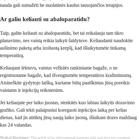
nauda gali sumažėti be nuolatinės kaulus tausojančios terapijos.
Ar galiu keliauti su abaloparatidu?
Taip, galite keliauti su abaloparatidu, bet tai reikalauja tam tikro
planavimo, nes vaistą reikia laikyti šaldytuve. Keliaudami naudokite
aušinimo paketą arba izoliuotą krepšį, kad išlaikytumėte tinkamą
temperatūrą.
Keliaujant lėktuvu, vaistus vežkitės rankiniame bagaže, o ne
registruotame bagaže, kad išvengtumėte temperatūros kraštutinumų.
Atsineškite gydytojo laišką, kuriame būtų paaiškintas jūsų poreikis
vaistams ir injekcijų reikmenims.
Jei keliaujate per laiko juostas, stenkitės kuo labiau laikytis dozavimo
grafiko. Gali tekti palaipsniui koreguoti injekcijos laiką per kelias
dienas, kad jis atitiktų jūsų naują laiko juostą, išlaikant dozes maždaug
kas 24 valandas.
Medical Disclaimer:
This article is for informational purposes only and does not constitute