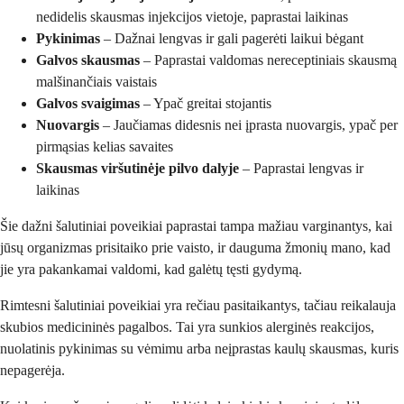
nedidelis skausmas injekcijos vietoje, paprastai laikinas
Pykinimas
– Dažnai lengvas ir gali pagerėti laikui bėgant
Galvos skausmas
– Paprastai valdomas nereceptiniais skausmą
malšinančiais vaistais
Galvos svaigimas
– Ypač greitai stojantis
Nuovargis
– Jaučiamas didesnis nei įprasta nuovargis, ypač per
pirmąsias kelias savaites
Skausmas viršutinėje pilvo dalyje
– Paprastai lengvas ir
laikinas
Šie dažni šalutiniai poveikiai paprastai tampa mažiau varginantys, kai
jūsų organizmas prisitaiko prie vaisto, ir dauguma žmonių mano, kad
jie yra pakankamai valdomi, kad galėtų tęsti gydymą.
Rimtesni šalutiniai poveikiai yra rečiau pasitaikantys, tačiau reikalauja
skubios medicininės pagalbos. Tai yra sunkios alerginės reakcijos,
nuolatinis pykinimas su vėmimu arba neįprastas kaulų skausmas, kuris
nepagerėja.