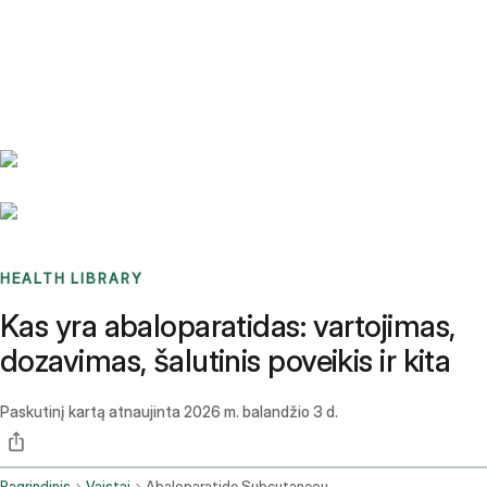
Benchmarks
Stories
FAQ
Sign up / Log in
HEALTH LIBRARY
Kas yra abaloparatidas: vartojimas,
dozavimas, šalutinis poveikis ir kita
Paskutinį kartą atnaujinta
2026 m. balandžio 3 d.
Pagrindinis
Vaistai
Abaloparatide Subcutaneous Route