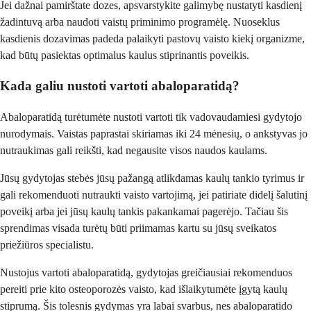
Jei dažnai pamirštate dozes, apsvarstykite galimybę nustatyti kasdienį
žadintuvą arba naudoti vaistų priminimo programėlę. Nuoseklus
kasdienis dozavimas padeda palaikyti pastovų vaisto kiekį organizme,
kad būtų pasiektas optimalus kaulus stiprinantis poveikis.
Kada galiu nustoti vartoti abaloparatidą?
Abaloparatidą turėtumėte nustoti vartoti tik vadovaudamiesi gydytojo
nurodymais. Vaistas paprastai skiriamas iki 24 mėnesių, o ankstyvas jo
nutraukimas gali reikšti, kad negausite visos naudos kaulams.
Jūsų gydytojas stebės jūsų pažangą atlikdamas kaulų tankio tyrimus ir
gali rekomenduoti nutraukti vaisto vartojimą, jei patiriate didelį šalutinį
poveikį arba jei jūsų kaulų tankis pakankamai pagerėjo. Tačiau šis
sprendimas visada turėtų būti priimamas kartu su jūsų sveikatos
priežiūros specialistu.
Nustojus vartoti abaloparatidą, gydytojas greičiausiai rekomenduos
pereiti prie kito osteoporozės vaisto, kad išlaikytumėte įgytą kaulų
stiprumą. Šis tolesnis gydymas yra labai svarbus, nes abaloparatido