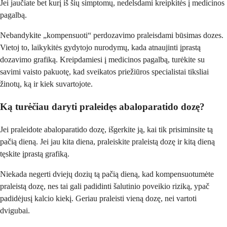
Jei jaučiate bet kurį iš šių simptomų, nedelsdami kreipkitės į medicinos
pagalbą.
Nebandykite „kompensuoti“ perdozavimo praleisdami būsimas dozes.
Vietoj to, laikykitės gydytojo nurodymų, kada atnaujinti įprastą
dozavimo grafiką. Kreipdamiesi į medicinos pagalbą, turėkite su
savimi vaisto pakuotę, kad sveikatos priežiūros specialistai tiksliai
žinotų, ką ir kiek suvartojote.
Ką turėčiau daryti praleidęs abaloparatido dozę?
Jei praleidote abaloparatido dozę, išgerkite ją, kai tik prisiminsite tą
pačią dieną. Jei jau kita diena, praleiskite praleistą dozę ir kitą dieną
tęskite įprastą grafiką.
Niekada negerti dviejų dozių tą pačią dieną, kad kompensuotumėte
praleistą dozę, nes tai gali padidinti šalutinio poveikio riziką, ypač
padidėjusį kalcio kiekį. Geriau praleisti vieną dozę, nei vartoti
dvigubai.