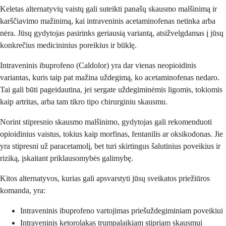
Keletas alternatyvių vaistų gali suteikti panašų skausmo malšinimą ir
karščiavimo mažinimą, kai intraveninis acetaminofenas netinka arba
nėra. Jūsų gydytojas pasirinks geriausią variantą, atsižvelgdamas į jūsų
konkrečius medicininius poreikius ir būklę.
Intraveninis ibuprofeno (Caldolor) yra dar vienas neopioidinis
variantas, kuris taip pat mažina uždegimą, ko acetaminofenas nedaro.
Tai gali būti pageidautina, jei sergate uždegiminėmis ligomis, tokiomis
kaip artritas, arba tam tikro tipo chirurginiu skausmu.
Norint stipresnio skausmo malšinimo, gydytojas gali rekomenduoti
opioidinius vaistus, tokius kaip morfinas, fentanilis ar oksikodonas. Jie
yra stipresni už paracetamolį, bet turi skirtingus šalutinius poveikius ir
riziką, įskaitant priklausomybės galimybę.
Kitos alternatyvos, kurias gali apsvarstyti jūsų sveikatos priežiūros
komanda, yra:
Intraveninis ibuprofeno vartojimas priešuždegiminiam poveikiui
Intraveninis ketorolakas trumpalaikiam stipriam skausmui