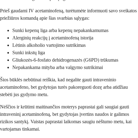
Prieš gaudami IV acetaminofeną, turėtumėte informuoti savo sveikatos
priežiūros komandą apie šias svarbias sąlygas:
Sunki kepenų liga arba kepenų nepakankamumas
Alerginių reakcijų į acetaminofeną istorija
Lėtinis alkoholio vartojimo sutrikimas
Sunki inkstų liga
Gliukozės-6-fosfato dehidrogenazės (G6PD) trūkumas
Nepakankama mityba arba valgymo sutrikimai
Šios būklės nebūtinai reiškia, kad negalite gauti intraveninio
acetaminofeno, bet gydytojas turės pakoreguoti dozę arba atidžiau
stebėti jus gydymo metu.
Nėščios ir krūtimi maitinančios moterys paprastai gali saugiai gauti
intraveninį acetaminofeną, bet gydytojas įvertins naudos ir galimos
rizikos santykį. Vaistas paprastai laikomas saugiu nėštumo metu, kai
vartojamas tinkamai.