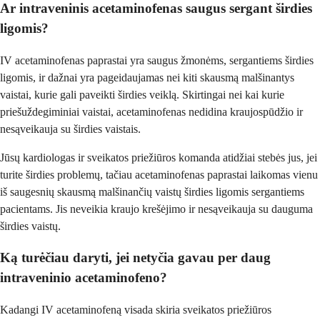
Ar intraveninis acetaminofenas saugus sergant širdies
ligomis?
IV acetaminofenas paprastai yra saugus žmonėms, sergantiems širdies
ligomis, ir dažnai yra pageidaujamas nei kiti skausmą malšinantys
vaistai, kurie gali paveikti širdies veiklą. Skirtingai nei kai kurie
priešuždegiminiai vaistai, acetaminofenas nedidina kraujospūdžio ir
nesąveikauja su širdies vaistais.
Jūsų kardiologas ir sveikatos priežiūros komanda atidžiai stebės jus, jei
turite širdies problemų, tačiau acetaminofenas paprastai laikomas vienu
iš saugesnių skausmą malšinančių vaistų širdies ligomis sergantiems
pacientams. Jis neveikia kraujo krešėjimo ir nesąveikauja su dauguma
širdies vaistų.
Ką turėčiau daryti, jei netyčia gavau per daug
intraveninio acetaminofeno?
Kadangi IV acetaminofeną visada skiria sveikatos priežiūros