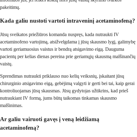
pakeitimų.
Kada galiu nustoti vartoti intraveninį acetaminofeną?
Jūsų sveikatos priežiūros komanda nuspręs, kada nutraukti IV
acetaminofeno vartojimą, atsižvelgdama į jūsų skausmo lygį, galimybę
vartoti geriamuosius vaistus ir bendrą atsigavimo eigą. Dauguma
pacientų per kelias dienas pereina prie geriamųjų skausmą malšinančių
vaistų.
Sprendimas nutraukti priklauso nuo kelių veiksnių, įskaitant jūsų
chirurginio atsigavimo eigą, gebėjimą valgyti ir gerti bei tai, kaip gerai
kontroliuojamas jūsų skausmas. Jūsų gydytojas užtikrins, kad prieš
nutraukiant IV formą, jums būtų taikomas tinkamas skausmo
malšinimas.
Ar galiu vairuoti gavęs į veną leidžiamą
acetaminofeną?