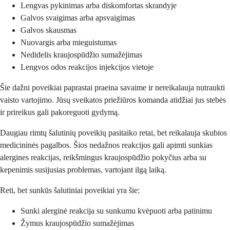
Lengvas pykinimas arba diskomfortas skrandyje
Galvos svaigimas arba apsvaigimas
Galvos skausmas
Nuovargis arba mieguistumas
Nedidelis kraujospūdžio sumažėjimas
Lengvos odos reakcijos injekcijos vietoje
Šie dažni poveikiai paprastai praeina savaime ir nereikalauja nutraukti
vaisto vartojimo. Jūsų sveikatos priežiūros komanda atidžiai jus stebės
ir prireikus gali pakoreguoti gydymą.
Daugiau rimtų šalutinių poveikių pasitaiko retai, bet reikalauja skubios
medicininės pagalbos. Šios nedažnos reakcijos gali apimti sunkias
alergines reakcijas, reikšmingus kraujospūdžio pokyčius arba su
kepenimis susijusias problemas, vartojant ilgą laiką.
Reti, bet sunkūs šalutiniai poveikiai yra šie:
Sunki alerginė reakcija su sunkumu kvėpuoti arba patinimu
Žymus kraujospūdžio sumažėjimas