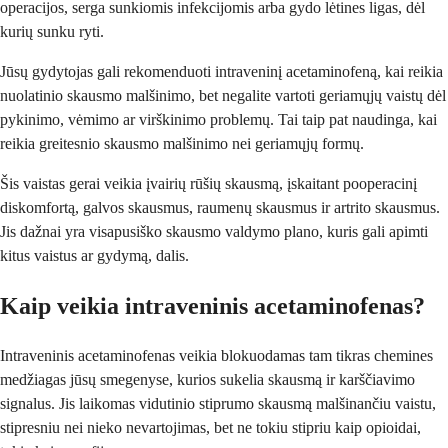
operacijos, serga sunkiomis infekcijomis arba gydo lėtines ligas, dėl
kurių sunku ryti.
Jūsų gydytojas gali rekomenduoti intraveninį acetaminofeną, kai reikia
nuolatinio skausmo malšinimo, bet negalite vartoti geriamųjų vaistų dėl
pykinimo, vėmimo ar virškinimo problemų. Tai taip pat naudinga, kai
reikia greitesnio skausmo malšinimo nei geriamųjų formų.
Šis vaistas gerai veikia įvairių rūšių skausmą, įskaitant pooperacinį
diskomfortą, galvos skausmus, raumenų skausmus ir artrito skausmus.
Jis dažnai yra visapusiško skausmo valdymo plano, kuris gali apimti
kitus vaistus ar gydymą, dalis.
Kaip veikia intraveninis acetaminofenas?
Intraveninis acetaminofenas veikia blokuodamas tam tikras chemines
medžiagas jūsų smegenyse, kurios sukelia skausmą ir karščiavimo
signalus. Jis laikomas vidutinio stiprumo skausmą malšinančiu vaistu,
stipresniu nei nieko nevartojimas, bet ne tokiu stipriu kaip opioidai,