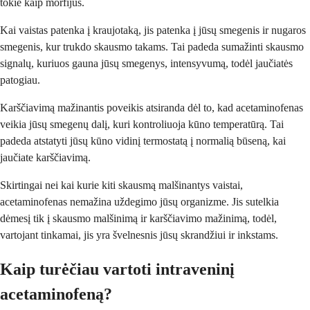
tokie kaip morfijus.
Kai vaistas patenka į kraujotaką, jis patenka į jūsų smegenis ir nugaros
smegenis, kur trukdo skausmo takams. Tai padeda sumažinti skausmo
signalų, kuriuos gauna jūsų smegenys, intensyvumą, todėl jaučiatės
patogiau.
Karščiavimą mažinantis poveikis atsiranda dėl to, kad acetaminofenas
veikia jūsų smegenų dalį, kuri kontroliuoja kūno temperatūrą. Tai
padeda atstatyti jūsų kūno vidinį termostatą į normalią būseną, kai
jaučiate karščiavimą.
Skirtingai nei kai kurie kiti skausmą malšinantys vaistai,
acetaminofenas nemažina uždegimo jūsų organizme. Jis sutelkia
dėmesį tik į skausmo malšinimą ir karščiavimo mažinimą, todėl,
vartojant tinkamai, jis yra švelnesnis jūsų skrandžiui ir inkstams.
Kaip turėčiau vartoti intraveninį
acetaminofeną?