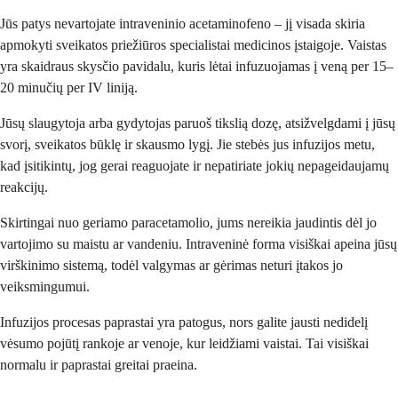
Jūs patys nevartojate intraveninio acetaminofeno – jį visada skiria
apmokyti sveikatos priežiūros specialistai medicinos įstaigoje. Vaistas
yra skaidraus skysčio pavidalu, kuris lėtai infuzuojamas į veną per 15–
20 minučių per IV liniją.
Jūsų slaugytoja arba gydytojas paruoš tikslią dozę, atsižvelgdami į jūsų
svorį, sveikatos būklę ir skausmo lygį. Jie stebės jus infuzijos metu,
kad įsitikintų, jog gerai reaguojate ir nepatiriate jokių nepageidaujamų
reakcijų.
Skirtingai nuo geriamo paracetamolio, jums nereikia jaudintis dėl jo
vartojimo su maistu ar vandeniu. Intraveninė forma visiškai apeina jūsų
virškinimo sistemą, todėl valgymas ar gėrimas neturi įtakos jo
veiksmingumui.
Infuzijos procesas paprastai yra patogus, nors galite jausti nedidelį
vėsumo pojūtį rankoje ar venoje, kur leidžiami vaistai. Tai visiškai
normalu ir paprastai greitai praeina.