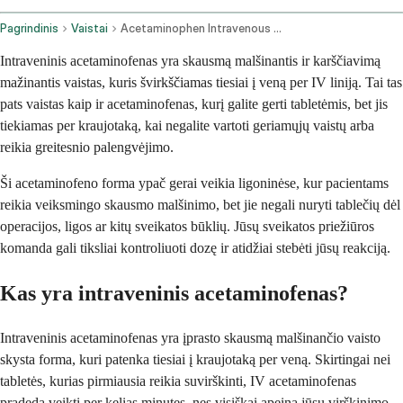
Pagrindinis
Vaistai
Acetaminophen Intravenous Route
Intraveninis acetaminofenas yra skausmą malšinantis ir karščiavimą
mažinantis vaistas, kuris švirkščiamas tiesiai į veną per IV liniją. Tai tas
pats vaistas kaip ir acetaminofenas, kurį galite gerti tabletėmis, bet jis
tiekiamas per kraujotaką, kai negalite vartoti geriamųjų vaistų arba
reikia greitesnio palengvėjimo.
Ši acetaminofeno forma ypač gerai veikia ligoninėse, kur pacientams
reikia veiksmingo skausmo malšinimo, bet jie negali nuryti tablečių dėl
operacijos, ligos ar kitų sveikatos būklių. Jūsų sveikatos priežiūros
komanda gali tiksliai kontroliuoti dozę ir atidžiai stebėti jūsų reakciją.
Kas yra intraveninis acetaminofenas?
Intraveninis acetaminofenas yra įprasto skausmą malšinančio vaisto
skysta forma, kuri patenka tiesiai į kraujotaką per veną. Skirtingai nei
tabletės, kurias pirmiausia reikia suvirškinti, IV acetaminofenas
pradeda veikti per kelias minutes, nes visiškai apeina jūsų virškinimo