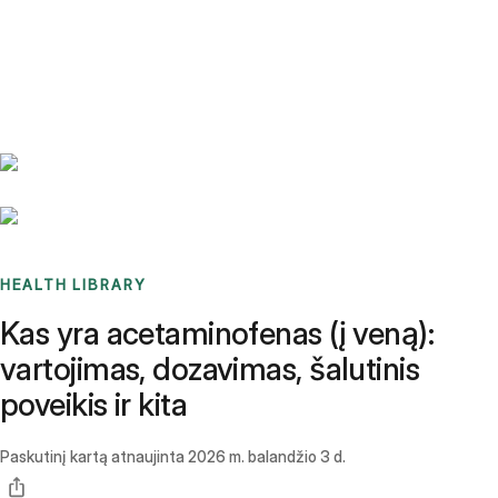
Benchmarks
Stories
FAQ
Sign up / Log in
HEALTH LIBRARY
Kas yra acetaminofenas (į veną):
vartojimas, dozavimas, šalutinis
poveikis ir kita
Paskutinį kartą atnaujinta
2026 m. balandžio 3 d.