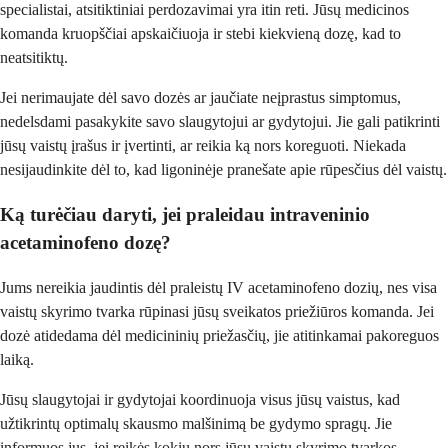
specialistai, atsitiktiniai perdozavimai yra itin reti. Jūsų medicinos
komanda kruopščiai apskaičiuoja ir stebi kiekvieną dozę, kad to
neatsitiktų.
Jei nerimaujate dėl savo dozės ar jaučiate neįprastus simptomus,
nedelsdami pasakykite savo slaugytojui ar gydytojui. Jie gali patikrinti
jūsų vaistų įrašus ir įvertinti, ar reikia ką nors koreguoti. Niekada
nesijaudinkite dėl to, kad ligoninėje pranešate apie rūpesčius dėl vaistų.
Ką turėčiau daryti, jei praleidau intraveninio
acetaminofeno dozę?
Jums nereikia jaudintis dėl praleistų IV acetaminofeno dozių, nes visa
vaistų skyrimo tvarka rūpinasi jūsų sveikatos priežiūros komanda. Jei
dozė atidedama dėl medicininių priežasčių, jie atitinkamai pakoreguos
laiką.
Jūsų slaugytojai ir gydytojai koordinuoja visus jūsų vaistus, kad
užtikrintų optimalų skausmo malšinimą be gydymo spragų. Jie
informuos jus, jei reikės kokių nors jūsų vaistų skyrimo tvarkos