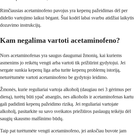
Rimčiausias acetaminofeno pavojus yra kepenų pažeidimas dėl per
didelio vartojimo laikui bėgant. Štai kodėl labai svarbu atidžiai laikytis
dozavimo instrukcijų.
Kam negalima vartoti acetaminofeno?
Nors acetaminofenas yra saugus daugumai žmonių, kai kuriems
asmenims jo reikėtų vengti arba vartoti tik prižiūrint gydytojui. Jei
sergate sunkia kepenų liga arba turite kepenų problemų istoriją,
neturėtumėte vartoti acetaminofeno be gydytojo leidimo.
Žmonės, kurie reguliariai vartoja alkoholį (daugiau nei 3 gėrimus per
dieną), turėtų būti ypač atsargūs, nes alkoholis ir acetaminofenas kartu
gali padidinti kepenų pažeidimo riziką. Jei reguliariai vartojate
alkoholį, pasitarkite su savo sveikatos priežiūros paslaugų teikėju dėl
saugių skausmo malšinimo būdų.
Taip pat turėtumėte vengti acetaminofeno, jei anksčiau buvote jam