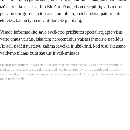
tačiau yra keletas svarbių išimčių. Daugelis nereceptinių vaistų nuo
peršalimo ir gripo jau turi acetaminofeno, todėl atidžiai patikrinkite
etiketes, kad netyčia nevartotumėte per daug.
Visada informuokite savo sveikatos priežiūros specialistą apie visus
vartojamus vaistus, įskaitant nereceptinius vaistus ir maisto papildus.
Jie gali padėti nustatyti galimą sąveiką ir užtikrinti, kad jūsų skausmo
valdymo planas būtų saugus ir veiksmingas.
Medical Disclaimer:
This article is for informational purposes only and does not constitute
medical advice. Always consult a qualified healthcare provider for diagnosis and treatment
decisions. If you are experiencing a medical emergency, call 911 or go to the nearest emergency
room immediately.