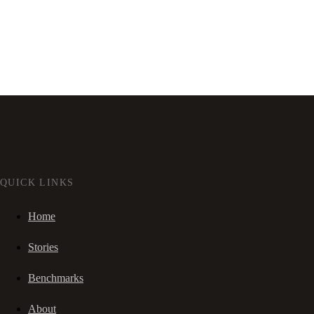
QUICK LINKS
Home
Stories
Benchmarks
About