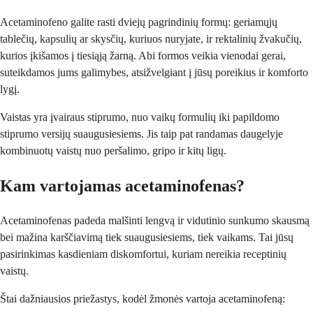
Acetaminofeno galite rasti dviejų pagrindinių formų: geriamųjų
tablečių, kapsulių ar skysčių, kuriuos nuryjate, ir rektalinių žvakučių,
kurios įkišamos į tiesiąją žarną. Abi formos veikia vienodai gerai,
suteikdamos jums galimybes, atsižvelgiant į jūsų poreikius ir komforto
lygį.
Vaistas yra įvairaus stiprumo, nuo vaikų formulių iki papildomo
stiprumo versijų suaugusiesiems. Jis taip pat randamas daugelyje
kombinuotų vaistų nuo peršalimo, gripo ir kitų ligų.
Kam vartojamas acetaminofenas?
Acetaminofenas padeda malšinti lengvą ir vidutinio sunkumo skausmą
bei mažina karščiavimą tiek suaugusiesiems, tiek vaikams. Tai jūsų
pasirinkimas kasdieniam diskomfortui, kuriam nereikia receptinių
vaistų.
Štai dažniausios priežastys, kodėl žmonės vartoja acetaminofeną: