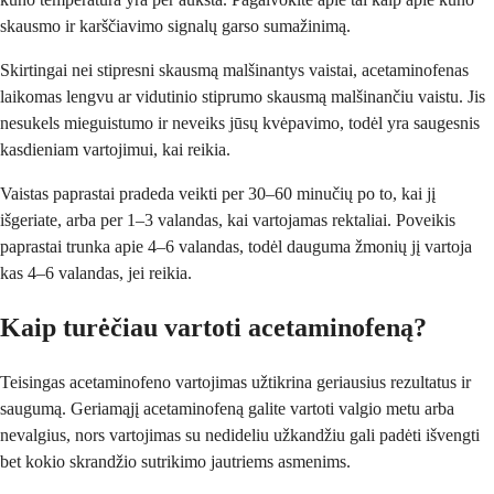
skausmo ir karščiavimo signalų garso sumažinimą.
Skirtingai nei stipresni skausmą malšinantys vaistai, acetaminofenas
laikomas lengvu ar vidutinio stiprumo skausmą malšinančiu vaistu. Jis
nesukels mieguistumo ir neveiks jūsų kvėpavimo, todėl yra saugesnis
kasdieniam vartojimui, kai reikia.
Vaistas paprastai pradeda veikti per 30–60 minučių po to, kai jį
išgeriate, arba per 1–3 valandas, kai vartojamas rektaliai. Poveikis
paprastai trunka apie 4–6 valandas, todėl dauguma žmonių jį vartoja
kas 4–6 valandas, jei reikia.
Kaip turėčiau vartoti acetaminofeną?
Teisingas acetaminofeno vartojimas užtikrina geriausius rezultatus ir
saugumą. Geriamąjį acetaminofeną galite vartoti valgio metu arba
nevalgius, nors vartojimas su nedideliu užkandžiu gali padėti išvengti
bet kokio skrandžio sutrikimo jautriems asmenims.