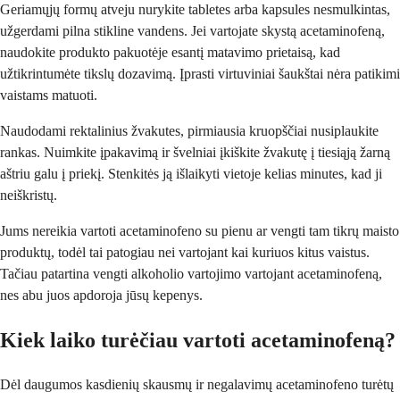
Geriamųjų formų atveju nurykite tabletes arba kapsules nesmulkintas,
užgerdami pilna stikline vandens. Jei vartojate skystą acetaminofeną,
naudokite produkto pakuotėje esantį matavimo prietaisą, kad
užtikrintumėte tikslų dozavimą. Įprasti virtuviniai šaukštai nėra patikimi
vaistams matuoti.
Naudodami rektalinius žvakutes, pirmiausia kruopščiai nusiplaukite
rankas. Nuimkite įpakavimą ir švelniai įkiškite žvakutę į tiesiąją žarną
aštriu galu į priekį. Stenkitės ją išlaikyti vietoje kelias minutes, kad ji
neiškristų.
Jums nereikia vartoti acetaminofeno su pienu ar vengti tam tikrų maisto
produktų, todėl tai patogiau nei vartojant kai kuriuos kitus vaistus.
Tačiau patartina vengti alkoholio vartojimo vartojant acetaminofeną,
nes abu juos apdoroja jūsų kepenys.
Kiek laiko turėčiau vartoti acetaminofeną?
Dėl daugumos kasdienių skausmų ir negalavimų acetaminofeno turėtų