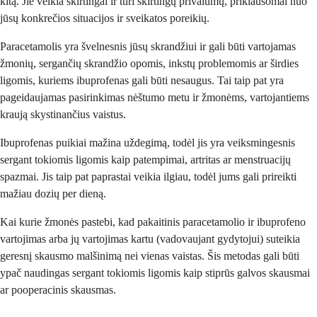
kitą. Jie veikia skirtingai ir turi skirtingų privalumų, priklausomai nuo
jūsų konkrečios situacijos ir sveikatos poreikių.
Paracetamolis yra švelnesnis jūsų skrandžiui ir gali būti vartojamas
žmonių, sergančių skrandžio opomis, inkstų problemomis ar širdies
ligomis, kuriems ibuprofenas gali būti nesaugus. Tai taip pat yra
pageidaujamas pasirinkimas nėštumo metu ir žmonėms, vartojantiems
kraują skystinančius vaistus.
Ibuprofenas puikiai mažina uždegimą, todėl jis yra veiksmingesnis
sergant tokiomis ligomis kaip patempimai, artritas ar menstruacijų
spazmai. Jis taip pat paprastai veikia ilgiau, todėl jums gali prireikti
mažiau dozių per dieną.
Kai kurie žmonės pastebi, kad pakaitinis paracetamolio ir ibuprofeno
vartojimas arba jų vartojimas kartu (vadovaujant gydytojui) suteikia
geresnį skausmo malšinimą nei vienas vaistas. Šis metodas gali būti
ypač naudingas sergant tokiomis ligomis kaip stiprūs galvos skausmai
ar pooperacinis skausmas.