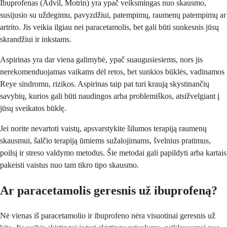
Ibuprofenas (Advil, Motrin) yra ypač veiksmingas nuo skausmo,
susijusio su uždegimu, pavyzdžiui, patempimų, raumenų patempimų ar
artrito. Jis veikia ilgiau nei paracetamolis, bet gali būti sunkesnis jūsų
skrandžiui ir inkstams.
Aspirinas yra dar viena galimybė, ypač suaugusiesiems, nors jis
nerekomenduojamas vaikams dėl retos, bet sunkios būklės, vadinamos
Reye sindromu, rizikos. Aspirinas taip pat turi kraują skystinančių
savybių, kurios gali būti naudingos arba problemiškos, atsižvelgiant į
jūsų sveikatos būklę.
Jei norite nevartoti vaistų, apsvarstykite šilumos terapiją raumenų
skausmui, šalčio terapiją ūmiems sužalojimams, švelnius pratimus,
poilsį ir streso valdymo metodus. Šie metodai gali papildyti arba kartais
pakeisti vaistus nuo tam tikro tipo skausmo.
Ar paracetamolis geresnis už ibuprofeną?
Nė vienas iš paracetamolio ir ibuprofeno nėra visuotinai geresnis už