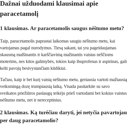
Dažnai užduodami klausimai apie
paracetamolį
1 klausimas. Ar paracetamolis saugus nėštumo metu?
Taip, paracetamolis paprastai laikomas saugiu nėštumo metu, kai
vartojamas pagal nurodymus. Tiesą sakant, tai yra pageidaujamas
skausmą malšinantis ir karščiavimą mažinantis vaistas nėščioms
moterims, nes kitos galimybės, tokios kaip ibuprofenas ir aspirinas, gali
kelti pavojų besivystančiam kūdikiui.
Tačiau, kaip ir bet kurį vaistą nėštumo metu, geriausia vartoti mažiausią
veiksmingą dozę trumpiausią laiką. Visada pasitarkite su savo
sveikatos priežiūros paslaugų teikėju prieš vartodami bet kokius vaistus
nėštumo metu, net ir nereceptinius.
2 klausimas. Ką turėčiau daryti, jei netyčia pavartojau
per daug paracetamolio?