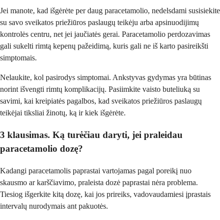
Jei manote, kad išgėrėte per daug paracetamolio, nedelsdami susisiekite
su savo sveikatos priežiūros paslaugų teikėju arba apsinuodijimų
kontrolės centru, net jei jaučiatės gerai. Paracetamolio perdozavimas
gali sukelti rimtą kepenų pažeidimą, kuris gali ne iš karto pasireikšti
simptomais.
Nelaukite, kol pasirodys simptomai. Ankstyvas gydymas yra būtinas
norint išvengti rimtų komplikacijų. Pasiimkite vaisto buteliuką su
savimi, kai kreipiatės pagalbos, kad sveikatos priežiūros paslaugų
teikėjai tiksliai žinotų, ką ir kiek išgėrėte.
3 klausimas. Ką turėčiau daryti, jei praleidau
paracetamolio dozę?
Kadangi paracetamolis paprastai vartojamas pagal poreikį nuo
skausmo ar karščiavimo, praleista dozė paprastai nėra problema.
Tiesiog išgerkite kitą dozę, kai jos prireiks, vadovaudamiesi įprastais
intervalų nurodymais ant pakuotės.