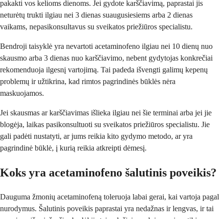
pakakti vos kelioms dienoms. Jei gydote karščiavimą, paprastai jis
neturėtų trukti ilgiau nei 3 dienas suaugusiesiems arba 2 dienas
vaikams, nepasikonsultavus su sveikatos priežiūros specialistu.
Bendroji taisyklė yra nevartoti acetaminofeno ilgiau nei 10 dienų nuo
skausmo arba 3 dienas nuo karščiavimo, nebent gydytojas konkrečiai
rekomenduoja ilgesnį vartojimą. Tai padeda išvengti galimų kepenų
problemų ir užtikrina, kad rimtos pagrindinės būklės nėra
maskuojamos.
Jei skausmas ar karščiavimas išlieka ilgiau nei šie terminai arba jei jie
blogėja, laikas pasikonsultuoti su sveikatos priežiūros specialistu. Jie
gali padėti nustatyti, ar jums reikia kito gydymo metodo, ar yra
pagrindinė būklė, į kurią reikia atkreipti dėmesį.
Koks yra acetaminofeno šalutinis poveikis?
Dauguma žmonių acetaminofeną toleruoja labai gerai, kai vartoja pagal
nurodymus. Šalutinis poveikis paprastai yra nedažnas ir lengvas, ir tai