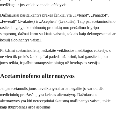
medžiaga ir jos veikia vienodai efektyviai.
Dažniausiai pasitaikantys prekės ženklai yra „Tylenol“, „Panadol“,
„Feverall“ (žvakutės) ir „Acephen“ (žvakutės). Taip pat acetaminofeno
rasite daugelyje kombinuotų produktų nuo peršalimo ir gripo
simptomų, dažnai kartu su kitais vaistais, tokiais kaip dekongestantai ar
kosulį slopinantys vaistai.
Pirkdami acetaminofeną, ieškokite veikliosios medžiagos etiketėje, o
ne vien tik prekės ženklų. Tai padeda užtikrinti, kad gausite tai, ko
jums reikia, ir galbūt sutaupysite pinigų už bendrąsias versijas.
Acetaminofeno alternatyvos
Jei paracetamolis jums neveikia gerai arba negalite jo vartoti dėl
medicininių priežasčių, yra keletas alternatyvų. Dažniausios
alternatyvos yra kiti nereceptiniai skausmą malšinantys vaistai, tokie
kaip ibuprofenas arba aspirinas.