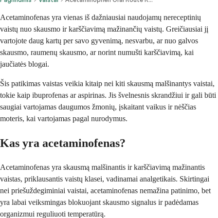
Acetaminofenas yra vienas iš dažniausiai naudojamų nereceptinių
vaistų nuo skausmo ir karščiavimą mažinančių vaistų. Greičiausiai jį
vartojote daug kartų per savo gyvenimą, nesvarbu, ar nuo galvos
skausmo, raumenų skausmo, ar norint numušti karščiavimą, kai
jaučiatės blogai.
Šis patikimas vaistas veikia kitaip nei kiti skausmą malšinantys vaistai,
tokie kaip ibuprofenas ar aspirinas. Jis švelnesnis skrandžiui ir gali būti
saugiai vartojamas daugumos žmonių, įskaitant vaikus ir nėščias
moteris, kai vartojamas pagal nurodymus.
Kas yra acetaminofenas?
Acetaminofenas yra skausmą malšinantis ir karščiavimą mažinantis
vaistas, priklausantis vaistų klasei, vadinamai analgetikais. Skirtingai
nei priešuždegiminiai vaistai, acetaminofenas nemažina patinimo, bet
yra labai veiksmingas blokuojant skausmo signalus ir padėdamas
organizmui reguliuoti temperatūrą.