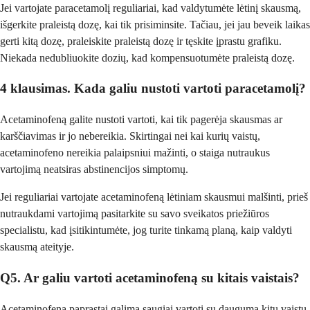
Jei vartojate paracetamolį reguliariai, kad valdytumėte lėtinį skausmą,
išgerkite praleistą dozę, kai tik prisiminsite. Tačiau, jei jau beveik laikas
gerti kitą dozę, praleiskite praleistą dozę ir tęskite įprastu grafiku.
Niekada nedubliuokite dozių, kad kompensuotumėte praleistą dozę.
4 klausimas. Kada galiu nustoti vartoti paracetamolį?
Acetaminofeną galite nustoti vartoti, kai tik pagerėja skausmas ar
karščiavimas ir jo nebereikia. Skirtingai nei kai kurių vaistų,
acetaminofeno nereikia palaipsniui mažinti, o staiga nutraukus
vartojimą neatsiras abstinencijos simptomų.
Jei reguliariai vartojate acetaminofeną lėtiniam skausmui malšinti, prieš
nutraukdami vartojimą pasitarkite su savo sveikatos priežiūros
specialistu, kad įsitikintumėte, jog turite tinkamą planą, kaip valdyti
skausmą ateityje.
Q5. Ar galiu vartoti acetaminofeną su kitais vaistais?
Acetaminofeną paprastai galima saugiai vartoti su dauguma kitų vaistų,