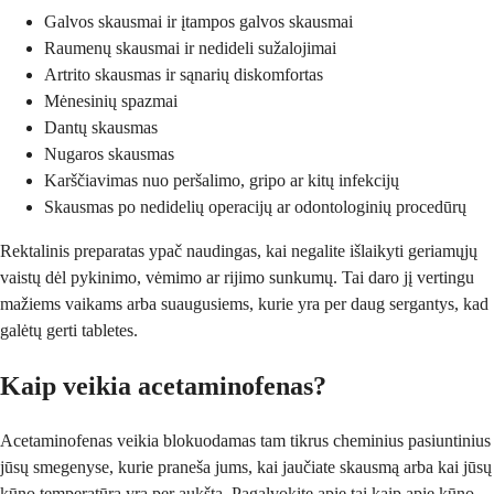
Galvos skausmai ir įtampos galvos skausmai
Raumenų skausmai ir nedideli sužalojimai
Artrito skausmas ir sąnarių diskomfortas
Mėnesinių spazmai
Dantų skausmas
Nugaros skausmas
Karščiavimas nuo peršalimo, gripo ar kitų infekcijų
Skausmas po nedidelių operacijų ar odontologinių procedūrų
Rektalinis preparatas ypač naudingas, kai negalite išlaikyti geriamųjų
vaistų dėl pykinimo, vėmimo ar rijimo sunkumų. Tai daro jį vertingu
mažiems vaikams arba suaugusiems, kurie yra per daug sergantys, kad
galėtų gerti tabletes.
Kaip veikia acetaminofenas?
Acetaminofenas veikia blokuodamas tam tikrus cheminius pasiuntinius
jūsų smegenyse, kurie praneša jums, kai jaučiate skausmą arba kai jūsų
kūno temperatūra yra per aukšta. Pagalvokite apie tai kaip apie kūno