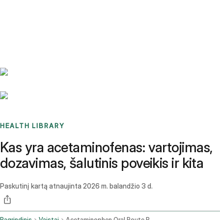
Benchmarks
Stories
FAQ
Sign up / Log in
HEALTH LIBRARY
Kas yra acetaminofenas: vartojimas,
dozavimas, šalutinis poveikis ir kita
Paskutinį kartą atnaujinta
2026 m. balandžio 3 d.
Pagrindinis
Vaistai
Acetaminophen Oral Route Rectal Route