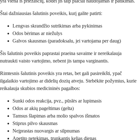
yra viena iš priežasčių, kodėl jis taip plačiai naudojamas ir patikimas.
Štai dažniausias šalutinis poveikis, kurį galite patirti:
Lengvas skrandžio sutrikimas arba pykinimas
Odos bėrimas ar niežulys
Galvos skausmas (paradoksalu, jei vartojama per daug)
Šis šalutinis poveikis paprastai praeina savaime ir nereikalauja
nutraukti vaisto vartojimo, nebent jis tampa varginantis.
Rimtesnis šalutinis poveikis yra retas, bet gali pasireikšti, ypač
ilgalaikio vartojimo ar didelių dozių atveju. Stebėkite požymius, kurie
reikalauja skubios medicininės pagalbos:
Sunki odos reakcija, pvz., pūslės ar lupimasis
Odos ar akių pageltimas (gelta)
Tamsus šlapimas arba molio spalvos išmatos
Stiprus pilvo skausmas
Neįprastas nuovargis ar silpnumas
Apetito netekimas, trunkantis kelias dienas