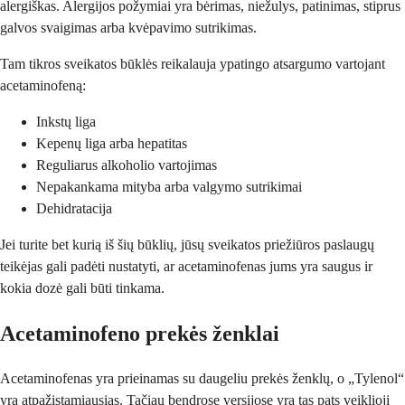
alergiškas. Alergijos požymiai yra bėrimas, niežulys, patinimas, stiprus
galvos svaigimas arba kvėpavimo sutrikimas.
Tam tikros sveikatos būklės reikalauja ypatingo atsargumo vartojant
acetaminofeną:
Inkstų liga
Kepenų liga arba hepatitas
Reguliarus alkoholio vartojimas
Nepakankama mityba arba valgymo sutrikimai
Dehidratacija
Jei turite bet kurią iš šių būklių, jūsų sveikatos priežiūros paslaugų
teikėjas gali padėti nustatyti, ar acetaminofenas jums yra saugus ir
kokia dozė gali būti tinkama.
Acetaminofeno prekės ženklai
Acetaminofenas yra prieinamas su daugeliu prekės ženklų, o „Tylenol“
yra atpažįstamiausias. Tačiau bendrose versijose yra tas pats veiklioji