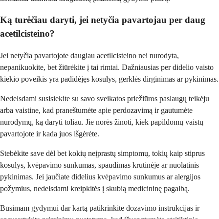
Ką turėčiau daryti, jei netyčia pavartojau per daug
acetilcisteino?
Jei netyčia pavartojote daugiau acetilcisteino nei nurodyta,
nepanikuokite, bet žiūrėkite į tai rimtai. Dažniausias per didelio vaisto
kiekio poveikis yra padidėjęs kosulys, gerklės dirginimas ar pykinimas.
Nedelsdami susisiekite su savo sveikatos priežiūros paslaugų teikėju
arba vaistine, kad praneštumėte apie perdozavimą ir gautumėte
nurodymų, ką daryti toliau. Jie norės žinoti, kiek papildomų vaistų
pavartojote ir kada juos išgėrėte.
Stebėkite save dėl bet kokių neįprastų simptomų, tokių kaip stiprus
kosulys, kvėpavimo sunkumas, spaudimas krūtinėje ar nuolatinis
pykinimas. Jei jaučiate didelius kvėpavimo sunkumus ar alergijos
požymius, nedelsdami kreipkitės į skubią medicininę pagalbą.
Būsimam gydymui dar kartą patikrinkite dozavimo instrukcijas ir