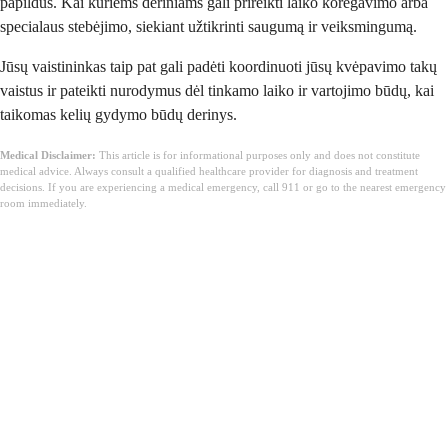
papildus. Kai kuriems deriniams gali prireikti laiko koregavimo arba
specialaus stebėjimo, siekiant užtikrinti saugumą ir veiksmingumą.
Jūsų vaistininkas taip pat gali padėti koordinuoti jūsų kvėpavimo takų
vaistus ir pateikti nurodymus dėl tinkamo laiko ir vartojimo būdų, kai
taikomas kelių gydymo būdų derinys.
Medical Disclaimer:
This article is for informational purposes only and does not constitute
medical advice. Always consult a qualified healthcare provider for diagnosis and treatment
decisions. If you are experiencing a medical emergency, call 911 or go to the nearest emergency
room immediately.