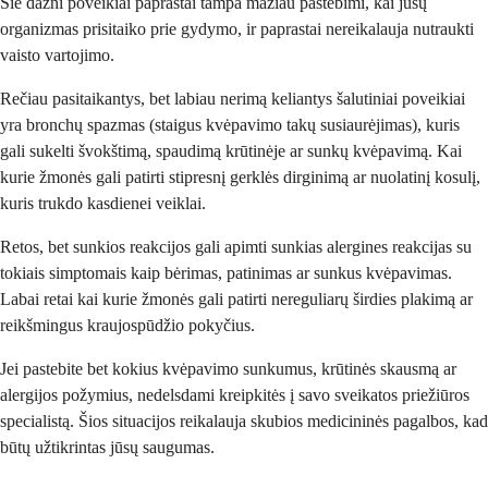
Šie dažni poveikiai paprastai tampa mažiau pastebimi, kai jūsų
organizmas prisitaiko prie gydymo, ir paprastai nereikalauja nutraukti
vaisto vartojimo.
Rečiau pasitaikantys, bet labiau nerimą keliantys šalutiniai poveikiai
yra bronchų spazmas (staigus kvėpavimo takų susiaurėjimas), kuris
gali sukelti švokštimą, spaudimą krūtinėje ar sunkų kvėpavimą. Kai
kurie žmonės gali patirti stipresnį gerklės dirginimą ar nuolatinį kosulį,
kuris trukdo kasdienei veiklai.
Retos, bet sunkios reakcijos gali apimti sunkias alergines reakcijas su
tokiais simptomais kaip bėrimas, patinimas ar sunkus kvėpavimas.
Labai retai kai kurie žmonės gali patirti nereguliarų širdies plakimą ar
reikšmingus kraujospūdžio pokyčius.
Jei pastebite bet kokius kvėpavimo sunkumus, krūtinės skausmą ar
alergijos požymius, nedelsdami kreipkitės į savo sveikatos priežiūros
specialistą. Šios situacijos reikalauja skubios medicininės pagalbos, kad
būtų užtikrintas jūsų saugumas.