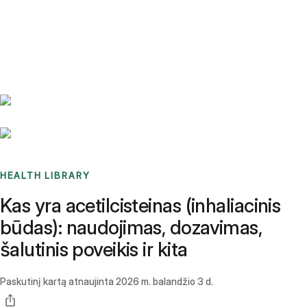
Benchmarks
Stories
FAQ
Sign up / Log in
HEALTH LIBRARY
Kas yra acetilcisteinas (inhaliacinis
būdas): naudojimas, dozavimas,
šalutinis poveikis ir kita
Paskutinį kartą atnaujinta
2026 m. balandžio 3 d.