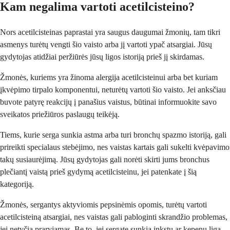
Kam negalima vartoti acetilcisteino?
Nors acetilcisteinas paprastai yra saugus daugumai žmonių, tam tikri
asmenys turėtų vengti šio vaisto arba jį vartoti ypač atsargiai. Jūsų
gydytojas atidžiai peržiūrės jūsų ligos istoriją prieš jį skirdamas.
Žmonės, kuriems yra žinoma alergija acetilcisteinui arba bet kuriam
įkvėpimo tirpalo komponentui, neturėtų vartoti šio vaisto. Jei anksčiau
buvote patyrę reakcijų į panašius vaistus, būtinai informuokite savo
sveikatos priežiūros paslaugų teikėją.
Tiems, kurie serga sunkia astma arba turi bronchų spazmo istoriją, gali
prireikti specialaus stebėjimo, nes vaistas kartais gali sukelti kvėpavimo
takų susiaurėjimą. Jūsų gydytojas gali norėti skirti jums bronchus
plečiantį vaistą prieš gydymą acetilcisteinu, jei patenkate į šią
kategoriją.
Žmonės, sergantys aktyviomis pepsinėmis opomis, turėtų vartoti
acetilcisteiną atsargiai, nes vaistas gali pabloginti skrandžio problemas,
jei netyčia praryjamas. Be to, jei sergate sunkia inkstų ar kepenų liga,