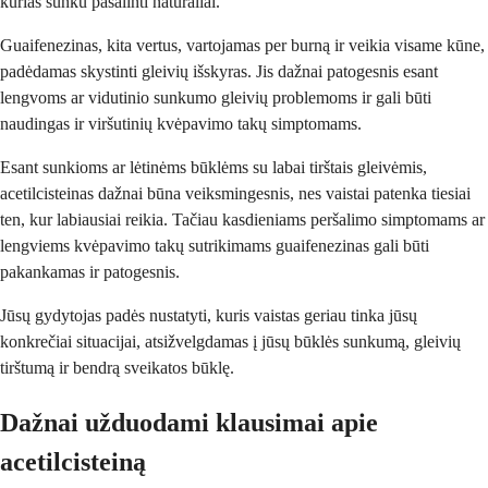
kurias sunku pašalinti natūraliai.
Guaifenezinas, kita vertus, vartojamas per burną ir veikia visame kūne,
padėdamas skystinti gleivių išskyras. Jis dažnai patogesnis esant
lengvoms ar vidutinio sunkumo gleivių problemoms ir gali būti
naudingas ir viršutinių kvėpavimo takų simptomams.
Esant sunkioms ar lėtinėms būklėms su labai tirštais gleivėmis,
acetilcisteinas dažnai būna veiksmingesnis, nes vaistai patenka tiesiai
ten, kur labiausiai reikia. Tačiau kasdieniams peršalimo simptomams ar
lengviems kvėpavimo takų sutrikimams guaifenezinas gali būti
pakankamas ir patogesnis.
Jūsų gydytojas padės nustatyti, kuris vaistas geriau tinka jūsų
konkrečiai situacijai, atsižvelgdamas į jūsų būklės sunkumą, gleivių
tirštumą ir bendrą sveikatos būklę.
Dažnai užduodami klausimai apie
acetilcisteiną