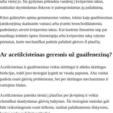
arba vietoj jo. Šis gydymas pritraukia vandenį į kvėpavimo takus,
natūraliai skystindamas išskyras ir palengvindamas jų pašalinimą.
Kitos galimybės apima geriamuosius vaistus, tokius kaip guaifenezinas
(atsikosėjimą skatinantis vaistas) arba įvairūs bronchodilatatoriai,
padedantys atverti kvėpavimo takus. Kai kuriems žmonėms taip pat
naudinga krūtinės ląstos fizioterapija arba kvėpavimo takų valymo
prietaisai, kurie mechaniškai padeda pašalinti gleives iš plaučių.
Ar acetilcisteinas geresnis už guaifeneziną?
Acetilcisteinas ir guaifenezinas veikia skirtingai ir atlieka skirtingas
funkcijas, todėl juos tiesiogiai lyginti ne visada paprasta. Abu vaistai
padeda esant gleivių problemoms, bet per skirtingus mechanizmus ir
vartojimo būdus.
Acetilcisteinas patenka tiesiai į plaučius per įkvėpimą ir veikia
chemiškai skaidydamas gleivių baltymus. Šis tiesioginis metodas gali
būti veiksmingesnis esant tirštoms, sunkiai pašalinamoms išskyroms,