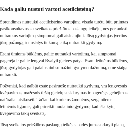
Kada galiu nustoti vartoti acetilcisteiną?
Sprendimas nutraukti acetilcisteino vartojimą visada turėtų būti priimtas
pasikonsultavus su sveikatos priežiūros paslaugų teikėju, nes per anksti
nutraukus vartojimą simptomai gali atsinaujinti. Jūsų gydytojas įvertins
jūsų pažangą ir nustatys tinkamą laiką nutraukti gydymą.
Esant ūmioms būklėms, galite nutraukti vartojimą, kai simptomai
pagerėja ir galite lengvai išvalyti gleives patys. Esant lėtinėms būklėms,
jūsų gydytojas gali palaipsniui sumažinti gydymo dažnumą, o ne staiga
nutraukti.
Požymiai, kad galbūt esate pasiruošę nutraukti gydymą, yra lengvesnis
kvėpavimas, mažesnis tirštų gleivių susidarymas ir pagerėjęs gebėjimas
natūraliai atsikosėti. Tačiau kai kuriems žmonėms, sergantiems
lėtinėmis ligomis, gali prireikti nuolatinio gydymo, kad išlaikytų
kvėpavimo takų sveikatą.
Jūsų sveikatos priežiūros paslaugų teikėjas padės jums sudaryti planą,