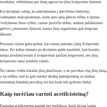
rezultatus, nebūdamas per daug agresyvus jūsų kvėpavimo sistemai.
Kai įkvepiate vaistą, jis nukreipiamas į specifinius baltymus,
vadinamus mukoproteinais, kurie daro jūsų gleives tirštas ir lipnias.
Ardydamas šiuos ryšius, vaistas paverčia tirštas, sunkiai pašalinamas
gleives į plonesnes išskyras, kurias jūsų organizmas gali lengviau
iškosėti.
Procesas vyksta gana greitai, kai vaistas patenka į jūsų kvėpavimo
takus. Per kelias minutes po įkvėpimo galite pastebėti, kad kosulys
tampa produktyvesnis ir kvėpavimas jaučiasi lengvesnis, nes jūsų
kvėpavimo takai pradeda valytis.
Šis vaistas veikia lokaliai jūsų plaučiuose, o ne paveikia visą jūsų kūną,
o tai reiškia, kad jis gali suteikti tikslinį palengvėjimą su mažiau
sisteminių šalutinių poveikių nei kai kurie kiti gydymo būdai.
Kaip turėčiau vartoti acetilcisteiną?
Paprastai acetilcisteiną gausite per purkštuvą, kuris skystą vaistą