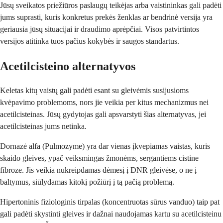
Jūsų sveikatos priežiūros paslaugų teikėjas arba vaistininkas gali padėti
jums suprasti, kuris konkretus prekės ženklas ar bendrinė versija yra
geriausia jūsų situacijai ir draudimo aprėpčiai. Visos patvirtintos
versijos atitinka tuos pačius kokybės ir saugos standartus.
Acetilcisteino alternatyvos
Keletas kitų vaistų gali padėti esant su gleivėmis susijusioms
kvėpavimo problemoms, nors jie veikia per kitus mechanizmus nei
acetilcisteinas. Jūsų gydytojas gali apsvarstyti šias alternatyvas, jei
acetilcisteinas jums netinka.
Dornazė alfa (Pulmozyme) yra dar vienas įkvepiamas vaistas, kuris
skaido gleives, ypač veiksmingas žmonėms, sergantiems cistine
fibroze. Jis veikia nukreipdamas dėmesį į DNR gleivėse, o ne į
baltymus, siūlydamas kitokį požiūrį į tą pačią problemą.
Hipertoninis fiziologinis tirpalas (koncentruotas sūrus vanduo) taip pat
gali padėti skystinti gleives ir dažnai naudojamas kartu su acetilcisteinu