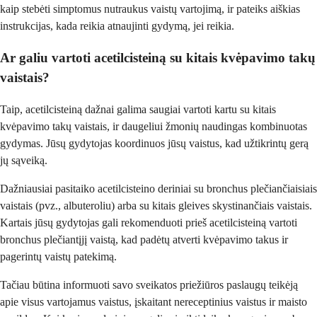
kaip stebėti simptomus nutraukus vaistų vartojimą, ir pateiks aiškias
instrukcijas, kada reikia atnaujinti gydymą, jei reikia.
Ar galiu vartoti acetilcisteiną su kitais kvėpavimo takų
vaistais?
Taip, acetilcisteiną dažnai galima saugiai vartoti kartu su kitais
kvėpavimo takų vaistais, ir daugeliui žmonių naudingas kombinuotas
gydymas. Jūsų gydytojas koordinuos jūsų vaistus, kad užtikrintų gerą
jų sąveiką.
Dažniausiai pasitaiko acetilcisteino deriniai su bronchus plečiančiaisiais
vaistais (pvz., albuteroliu) arba su kitais gleives skystinančiais vaistais.
Kartais jūsų gydytojas gali rekomenduoti prieš acetilcisteiną vartoti
bronchus plečiantįjį vaistą, kad padėtų atverti kvėpavimo takus ir
pagerintų vaistų patekimą.
Tačiau būtina informuoti savo sveikatos priežiūros paslaugų teikėją
apie visus vartojamus vaistus, įskaitant nereceptinius vaistus ir maisto