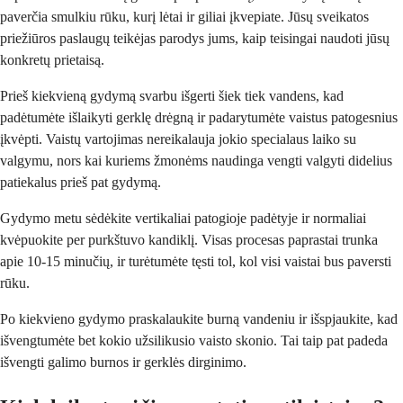
paverčia smulkiu rūku, kurį lėtai ir giliai įkvepiate. Jūsų sveikatos
priežiūros paslaugų teikėjas parodys jums, kaip teisingai naudoti jūsų
konkretų prietaisą.
Prieš kiekvieną gydymą svarbu išgerti šiek tiek vandens, kad
padėtumėte išlaikyti gerklę drėgną ir padarytumėte vaistus patogesnius
įkvėpti. Vaistų vartojimas nereikalauja jokio specialaus laiko su
valgymu, nors kai kuriems žmonėms naudinga vengti valgyti didelius
patiekalus prieš pat gydymą.
Gydymo metu sėdėkite vertikaliai patogioje padėtyje ir normaliai
kvėpuokite per purkštuvo kandiklį. Visas procesas paprastai trunka
apie 10-15 minučių, ir turėtumėte tęsti tol, kol visi vaistai bus paversti
rūku.
Po kiekvieno gydymo praskalaukite burną vandeniu ir išspjaukite, kad
išvengtumėte bet kokio užsilikusio vaisto skonio. Tai taip pat padeda
išvengti galimo burnos ir gerklės dirginimo.