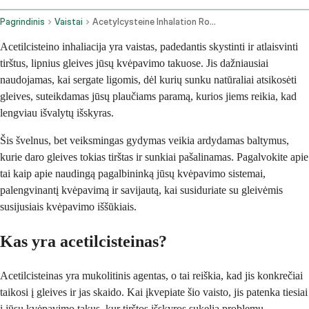
Pagrindinis
Vaistai
Acetylcysteine Inhalation Route
Acetilcisteino inhaliacija yra vaistas, padedantis skystinti ir atlaisvinti
tirštus, lipnius gleives jūsų kvėpavimo takuose. Jis dažniausiai
naudojamas, kai sergate ligomis, dėl kurių sunku natūraliai atsikosėti
gleives, suteikdamas jūsų plaučiams paramą, kurios jiems reikia, kad
lengviau išvalytų išskyras.
Šis švelnus, bet veiksmingas gydymas veikia ardydamas baltymus,
kurie daro gleives tokias tirštas ir sunkiai pašalinamas. Pagalvokite apie
tai kaip apie naudingą pagalbininką jūsų kvėpavimo sistemai,
palengvinantį kvėpavimą ir savijautą, kai susiduriate su gleivėmis
susijusiais kvėpavimo iššūkiais.
Kas yra acetilcisteinas?
Acetilcisteinas yra mukolitinis agentas, o tai reiškia, kad jis konkrečiai
taikosi į gleives ir jas skaido. Kai įkvepiate šio vaisto, jis patenka tiesiai
į jūsų kvėpavimo takus, kur tirštos išskyros sukelia problemų.