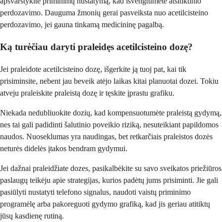
apsvarstykite priminimų nustatymą, kad išvengtumėte atsitiktinio
perdozavimo. Dauguma žmonių gerai pasveiksta nuo acetilcisteino
perdozavimo, jei gauna tinkamą medicininę pagalbą.
Ką turėčiau daryti praleidęs acetilcisteino dozę?
Jei praleidote acetilcisteino dozę, išgerkite ją tuoj pat, kai tik
prisiminsite, nebent jau beveik atėjo laikas kitai planuotai dozei. Tokiu
atveju praleiskite praleistą dozę ir tęskite įprastu grafiku.
Niekada nedubliuokite dozių, kad kompensuotumėte praleistą gydymą,
nes tai gali padidinti šalutinio poveikio riziką, nesuteikiant papildomos
naudos. Nuoseklumas yra naudingas, bet retkarčiais praleistos dozės
neturės didelės įtakos bendram gydymui.
Jei dažnai praleidžiate dozes, pasikalbėkite su savo sveikatos priežiūros
paslaugų teikėju apie strategijas, kurios padėtų jums prisiminti. Jie gali
pasiūlyti nustatyti telefono signalus, naudoti vaistų priminimo
programėlę arba pakoreguoti gydymo grafiką, kad jis geriau atitiktų
jūsų kasdienę rutiną.