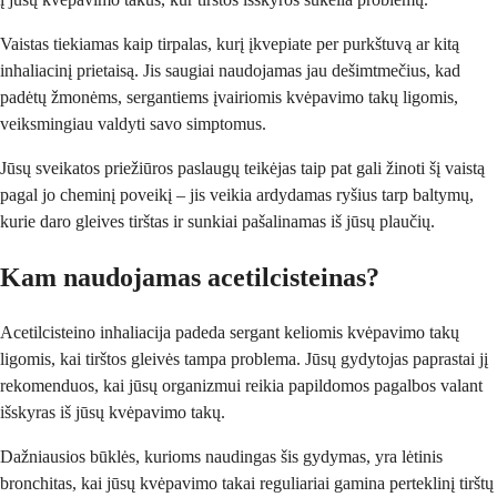
Vaistas tiekiamas kaip tirpalas, kurį įkvepiate per purkštuvą ar kitą
inhaliacinį prietaisą. Jis saugiai naudojamas jau dešimtmečius, kad
padėtų žmonėms, sergantiems įvairiomis kvėpavimo takų ligomis,
veiksmingiau valdyti savo simptomus.
Jūsų sveikatos priežiūros paslaugų teikėjas taip pat gali žinoti šį vaistą
pagal jo cheminį poveikį – jis veikia ardydamas ryšius tarp baltymų,
kurie daro gleives tirštas ir sunkiai pašalinamas iš jūsų plaučių.
Kam naudojamas acetilcisteinas?
Acetilcisteino inhaliacija padeda sergant keliomis kvėpavimo takų
ligomis, kai tirštos gleivės tampa problema. Jūsų gydytojas paprastai jį
rekomenduos, kai jūsų organizmui reikia papildomos pagalbos valant
išskyras iš jūsų kvėpavimo takų.
Dažniausios būklės, kurioms naudingas šis gydymas, yra lėtinis
bronchitas, kai jūsų kvėpavimo takai reguliariai gamina perteklinį tirštų