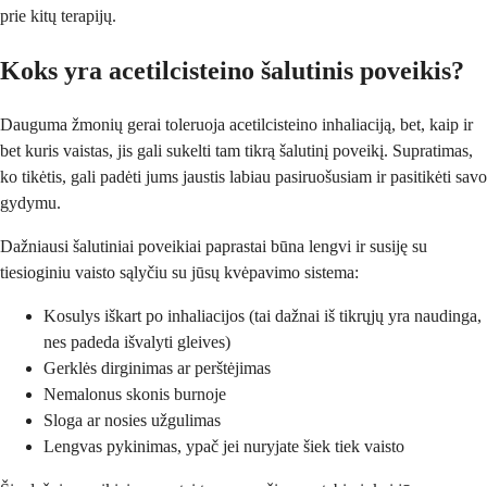
prie kitų terapijų.
Koks yra acetilcisteino šalutinis poveikis?
Dauguma žmonių gerai toleruoja acetilcisteino inhaliaciją, bet, kaip ir
bet kuris vaistas, jis gali sukelti tam tikrą šalutinį poveikį. Supratimas,
ko tikėtis, gali padėti jums jaustis labiau pasiruošusiam ir pasitikėti savo
gydymu.
Dažniausi šalutiniai poveikiai paprastai būna lengvi ir susiję su
tiesioginiu vaisto sąlyčiu su jūsų kvėpavimo sistema:
Kosulys iškart po inhaliacijos (tai dažnai iš tikrųjų yra naudinga,
nes padeda išvalyti gleives)
Gerklės dirginimas ar perštėjimas
Nemalonus skonis burnoje
Sloga ar nosies užgulimas
Lengvas pykinimas, ypač jei nuryjate šiek tiek vaisto