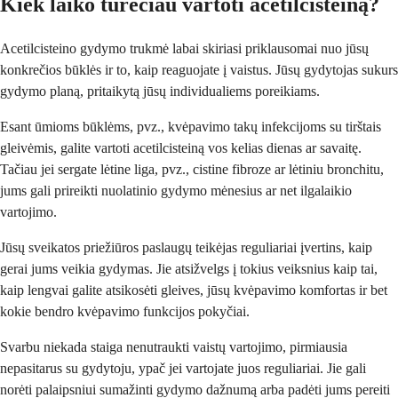
Kiek laiko turėčiau vartoti acetilcisteiną?
Acetilcisteino gydymo trukmė labai skiriasi priklausomai nuo jūsų
konkrečios būklės ir to, kaip reaguojate į vaistus. Jūsų gydytojas sukurs
gydymo planą, pritaikytą jūsų individualiems poreikiams.
Esant ūmioms būklėms, pvz., kvėpavimo takų infekcijoms su tirštais
gleivėmis, galite vartoti acetilcisteiną vos kelias dienas ar savaitę.
Tačiau jei sergate lėtine liga, pvz., cistine fibroze ar lėtiniu bronchitu,
jums gali prireikti nuolatinio gydymo mėnesius ar net ilgalaikio
vartojimo.
Jūsų sveikatos priežiūros paslaugų teikėjas reguliariai įvertins, kaip
gerai jums veikia gydymas. Jie atsižvelgs į tokius veiksnius kaip tai,
kaip lengvai galite atsikosėti gleives, jūsų kvėpavimo komfortas ir bet
kokie bendro kvėpavimo funkcijos pokyčiai.
Svarbu niekada staiga nenutraukti vaistų vartojimo, pirmiausia
nepasitarus su gydytoju, ypač jei vartojate juos reguliariai. Jie gali
norėti palaipsniui sumažinti gydymo dažnumą arba padėti jums pereiti