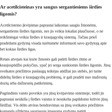
Ar acetilcisteinas yra saugus sergantiesiems širdies
ligomis?
Acetilcisteino įkvėpimas paprastai laikomas saugiu žmonėms,
sergantiems širdies ligomis, nes jis veikia lokaliai plaučiuose, o ne
reikšmingai veikia širdies ir kraujagyslių sistemą. Tačiau prieš
pradėdami gydymą visada turėtumėte informuoti savo gydytoją apie
bet kokias širdies ligas.
Retais atvejais kai kurie žmonės gali patirti širdies ritmo ar
kraujospūdžio pokyčius, ypač jei serga sunkiomis širdies ligomis. Jūsų
sveikatos priežiūros paslaugų teikėjas atidžiai jus stebės, jei turite
didelių širdies ir kraujagyslių problemų, ir gali pradėti nuo mažesnių
dozių arba dažnesnių patikrinimų.
Pagrindinis vaisto poveikis yra jūsų kvėpavimo sistemoje, todėl jis
paprastai nesikiša į širdies vaistus ir nesukelia papildomo krūvio jūsų
širdžiai. Vis dėlto atviras bendravimas su jūsų sveikatos priežiūros
komanda užtikrina saugiausią įmanomą gydymo patirtį.