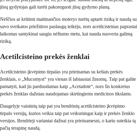
jūsų gydytojas gali turėti pakoreguoti jūsų gydymo planą.
Nėščios ar krūtimi maitinančios moterys turėtų aptarti riziką ir naudą su
savo sveikatos priežiūros paslaugų teikėju, nors acetilcisteinas paprastai
laikomas santykinai saugiu nėštumo metu, kai nauda nusveria galimą
riziką.
Acetilcisteino prekės ženklai
Acetilcisteino įkvėpimo tirpalas yra prieinamas su keliais prekės
ženklais, o „Mucomyst“ yra vienas iš labiausiai žinomų. Taip pat galite
pamatyti, kad jis parduodamas kaip „Acetadote“, nors šis konkretus
prekės ženklas dažniau naudojamas skirtingiems medicinos tikslams.
Daugelyje vaistinių taip pat yra bendrinių acetilcisteino įkvėpimo
tirpalo versijų, kurios veikia taip pat veiksmingai kaip ir prekės ženklo
versijos. Bendrieji variantai dažnai yra prieinamesni, o kartu suteikia tą
pačią terapinę naudą.