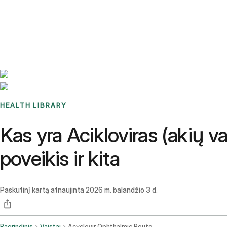
Benchmarks
Stories
FAQ
Sign up / Log in
HEALTH LIBRARY
Kas yra Acikloviras (akių v
poveikis ir kita
Paskutinį kartą atnaujinta
2026 m. balandžio 3 d.
Pagrindinis
Vaistai
Acyclovir Ophthalmic Route