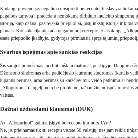
Kadangi prevencijos negalima nusipirkti be recepto, tikslas yra tinkama
pagalbos tarnyba], pradedant nemokama dirbtinio intelekto simptomų pat
istoriją, kaip dažnai pasireiškia priepuoliai, jūsų inkstų istoriją ir kitus
planais. Konsultacija niekada negarantuoja recepto, o atsakinga „Allopur
esate priepuolio įkarštyje, gydytojas pirmiausia spręs tą ūminį priepuolį,
Svarbus įspėjimas apie sunkias reakcijas
Šis saugos pranešimas turi būti aiškiai matomas puslapyje. Dauguma žmonių
Džonsono sindromas arba padidėjusio jautrumo sindromas (kartais vadina
lupantis bėrimas, arba bėrimas su karščiavimu, veido patinimu ar bendru
„Allopurinol“ daugelį metų be problemų, tačiau žinant įspėjamuosius žen
vaistas.
Dažnai užduodami klausimai (DUK)
Ar „Allopurinol“ galima įsigyti be recepto kur nors JAV?
Ne, jis prieinamas tik su receptu visose 50 valstijų, nes jam reikia tink
Telemedicinos konsultacija gali pradėti gydymą tą pačią dieną su tinka