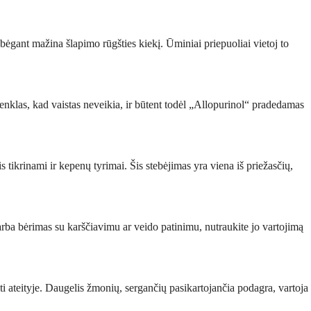
kui bėgant mažina šlapimo rūgšties kiekį. Ūminiai priepuoliai vietoj to
 ženklas, kad vaistas neveikia, ir būtent todėl „Allopurinol“ pradedamas
is tikrinami ir kepenų tyrimai. Šis stebėjimas yra viena iš priežasčių,
, arba bėrimas su karščiavimu ar veido patinimu, nutraukite jo vartojimą
sti ateityje. Daugelis žmonių, sergančių pasikartojančia podagra, vartoja