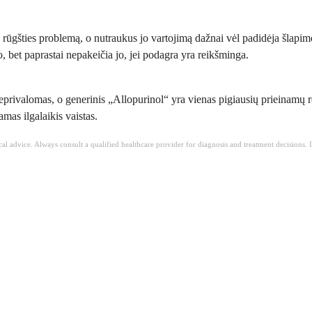
imo rūgšties problemą, o nutraukus jo vartojimą dažnai vėl padidėja šlapi
bet paprastai nepakeičia jo, jei podagra yra reikšminga.
ivalomas, o generinis „Allopurinol“ yra vienas pigiausių prieinamų rece
mas ilgalaikis vaistas.
ical advice. Always consult a qualified healthcare provider for diagnosis and treatment decisions