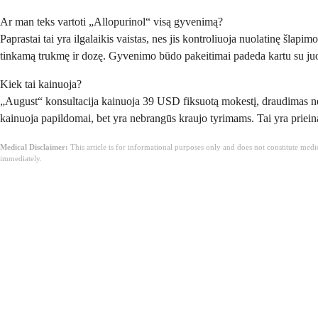
Ar man teks vartoti „Allopurinol“ visą gyvenimą?
Paprastai tai yra ilgalaikis vaistas, nes jis kontroliuoja nuolatinę šlap
tinkamą trukmę ir dozę. Gyvenimo būdo pakeitimai padeda kartu su juo, 
Kiek tai kainuoja?
„August“ konsultacija kainuoja 39 USD fiksuotą mokestį, draudimas nepr
kainuoja papildomai, bet yra nebrangūs kraujo tyrimams. Tai yra prieina
Medical Disclaimer:
This article is for informational purposes only and does not constitute med
immediately.