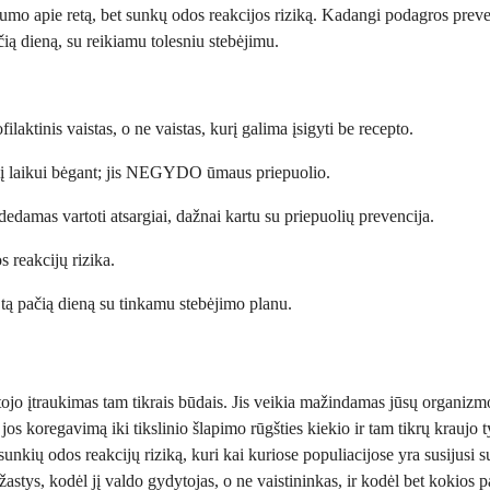
tumo apie retą, bet sunkų odos reakcijos riziką. Kadangi podagros preve
ačią dieną, su reikiamu tolesniu stebėjimu.
ilaktinis vaistas, o ne vaistas, kurį galima įsigyti be recepto.
iekį laikui bėgant; jis NEGYDO ūmaus priepuolio.
pradedamas vartoti atsargiai, dažnai kartu su priepuolių prevencija.
s reakcijų rizika.
tą pačią dieną su tinkamu stebėjimo planu.
tojo įtraukimas tam tikrais būdais. Jis veikia mažindamas jūsų organiz
, jos koregavimą iki tikslinio šlapimo rūgšties kiekio ir tam tikrų kraujo 
ią sunkių odos reakcijų riziką, kuri kai kuriose populiacijose yra susijusi
astys, kodėl jį valdo gydytojas, o ne vaistininkas, ir kodėl bet kokios