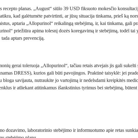
s recepto planas. „August“ siūlo 39 USD fiksuoto mokesčio konsultaciją [
ikra, kad galėtumėte patvirtinti, ar jūsų situacija tinkama, prieš ką n
 vaistus, aptaria „Allopurinol“ reikalingą stebėjimą, ir, kai tinkama, gali 
inol“ priežiūra apima tolesnį dozės koregavimą ir stebėjimą, todėl tai y
 tada aptars prevenciją.
 gerai toleruoja „Allopurinol“, tačiau retais atvejais jis gali sukelti s
mas DRESS), kurios gali būti pavojingos. Praktinė taisyklė: jei pradeda
 bloga savijauta, nutraukite jo vartojimą ir nedelsdami kreipkitės medi
klus ir atliekant atitinkamus išankstinius tyrimus bei stebėjimą, būtent
amo dozavimo, laboratorinio stebėjimo ir informuotumo apie retas sunkias 
mu stebėjimo planu.