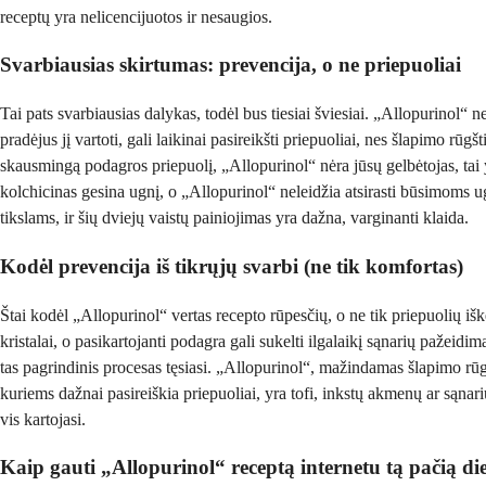
receptų yra nelicencijuotos ir nesaugios.
Svarbiausias skirtumas: prevencija, o ne priepuoliai
Tai pats svarbiausias dalykas, todėl bus tiesiai šviesiai. „Allopurinol“ 
pradėjus jį vartoti, gali laikinai pasireikšti priepuoliai, nes šlapimo rūgš
skausmingą podagros priepuolį, „Allopurinol“ nėra jūsų gelbėtojas, tai
kolchicinas gesina ugnį, o „Allopurinol“ neleidžia atsirasti būsimoms 
tikslams, ir šių dviejų vaistų painiojimas yra dažna, varginanti klaida.
Kodėl prevencija iš tikrųjų svarbi (ne tik komfortas)
Štai kodėl „Allopurinol“ vertas recepto rūpesčių, o ne tik priepuolių iš
kristalai, o pasikartojanti podagra gali sukelti ilgalaikį sąnarių pažei
tas pagrindinis procesas tęsiasi. „Allopurinol“, mažindamas šlapimo rūgš
kuriems dažnai pasireiškia priepuoliai, yra tofi, inkstų akmenų ar sąnar
vis kartojasi.
Kaip gauti „Allopurinol“ receptą internetu tą pačią di