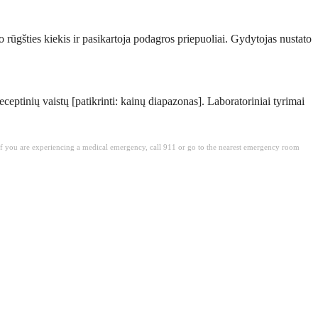
mo rūgšties kiekis ir pasikartoja podagros priepuoliai. Gydytojas nustato
ptinių vaistų [patikrinti: kainų diapazonas]. Laboratoriniai tyrimai
. If you are experiencing a medical emergency, call 911 or go to the nearest emergency room