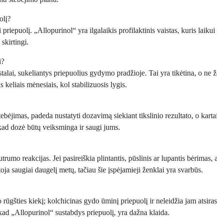
olį?
ti priepuolį. „Allopurinol“ yra ilgalaikis profilaktinis vaistas, kuris lai
skirtingi.
i?
istalai, sukeliantys priepuolius gydymo pradžioje. Tai yra tikėtina, o ne
s keliais mėnesiais, kol stabilizuosis lygis.
tebėjimas, padeda nustatyti dozavimą siekiant tikslinio rezultato, o karta
, kad dozė būtų veiksminga ir saugi jums.
utrumo reakcijas. Jei pasireiškia plintantis, pūslinis ar lupantis bėrimas
a saugiai daugelį metų, tačiau šie įspėjamieji ženklai yra svarbūs.
 rūgšties kiekį; kolchicinas gydo ūminį priepuolį ir neleidžia jam atsira
s, kad „Allopurinol“ sustabdys priepuolį, yra dažna klaida.