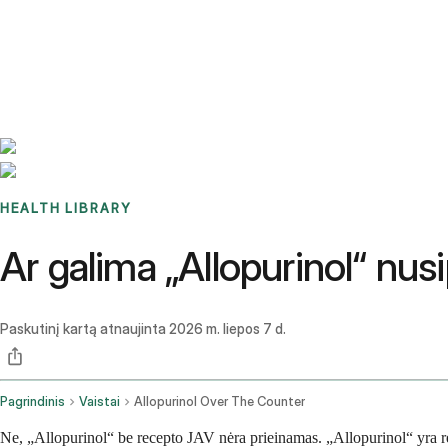
Benchmarks
Stories
FAQ
Sign up / Log in
HEALTH LIBRARY
Ar galima „Allopurinol“ nusi
Paskutinį kartą atnaujinta
2026 m. liepos 7 d.
Pagrindinis
Vaistai
Allopurinol Over The Counter
Ne, „Allopurinol“ be recepto JAV nėra prieinamas. „Allopurinol“ yra rece