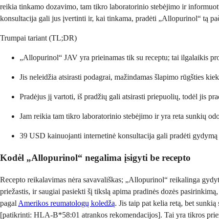
reikia tinkamo dozavimo, tam tikro laboratorinio stebėjimo ir informuo
konsultacija gali jus įvertinti ir, kai tinkama, pradėti „Allopurinol“ tą p
Trumpai tariant (TL;DR)
„Allopurinol“ JAV yra prieinamas tik su receptu; tai ilgalaikis prof
Jis neleidžia atsirasti podagrai, mažindamas šlapimo rūgšties k
Pradėjus jį vartoti, iš pradžių gali atsirasti priepuolių, todėl jis 
Jam reikia tam tikro laboratorinio stebėjimo ir yra reta sunkių odo
39 USD kainuojanti internetinė konsultacija gali pradėti gydymą 
Kodėl „Allopurinol“ negalima įsigyti be recepto
Recepto reikalavimas nėra savavališkas; „Allopurinol“ reikalinga gydy
priežastis, ir saugiai pasiekti šį tikslą apima pradinės dozės pasirinkimą
pagal
Amerikos reumatologų koledžą
. Jis taip pat kelia retą, bet sunk
[patikrinti: HLA-B*58:01 atrankos rekomendacijos]. Tai yra tikros priež