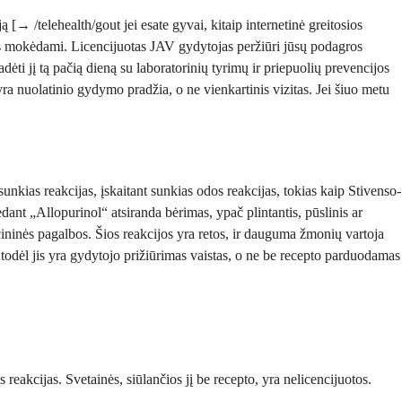
→ /telehealth/gout jei esate gyvai, kitaip internetinė greitosios
ors mokėdami. Licencijuotas JAV gydytojas peržiūri jūsų podagros
pradėti jį tą pačią dieną su laboratorinių tyrimų ir priepuolių prevencijos
ra nuolatinio gydymo pradžia, o ne vienkartinis vizitas. Jei šiuo metu
unkias reakcijas, įskaitant sunkias odos reakcijas, tokias kaip Stivenso-
nt „Allopurinol“ atsiranda bėrimas, ypač plintantis, pūslinis ar
cininės pagalbos. Šios reakcijos yra retos, ir dauguma žmonių vartoja
 todėl jis yra gydytojo prižiūrimas vaistas, o ne be recepto parduodamas
reakcijas. Svetainės, siūlančios jį be recepto, yra nelicencijuotos.