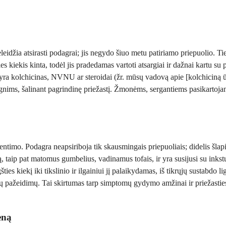
neleidžia atsirasti podagrai; jis negydo šiuo metu patiriamo priepuolio. 
ties kiekis kinta, todėl jis pradedamas vartoti atsargiai ir dažnai kartu su
 yra kolchicinas, NVNU ar steroidai (žr. mūsų vadovą apie [kolchiciną ū
ugnims, šalinant pagrindinę priežastį. Žmonėms, sergantiems pasikartoja
kentimo. Podagra neapsiriboja tik skausmingais priepuoliais; didelis šlap
dimą, taip pat matomus gumbelius, vadinamus tofais, ir yra susijusi su i
ties kiekį iki tikslinio ir ilgainiui jį palaikydamas, iš tikrųjų sustabd
ių pažeidimų. Tai skirtumas tarp simptomų gydymo amžinai ir priežasties 
eną