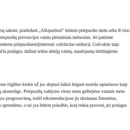
Tiesą sakant, pradedant „Allopurinol“ ūminio priepuolio metu arba iš viso
 priepuolių prevencijos vaistu pirmaisiais mėnesiais. Jei patiriate
miems priepuoliams](internal: colchicine-online)). Galvokite taip:
nčia podagra, dažnai reikia abiejų vaistų, naudojamų skirtingiems
imo rūgšties kiekis už jos slepiasi laikui bėgant nusėda sąnariuose kaip
nkstų akmenlige. Priepuolių valdymo vienu metu gelbėjimo vaistais metu
o ligos progresavimą, todėl rekomendacijose jis skiriamas žmonėms,
sprendimo, o tai yra būtent pokalbis, kurį reikia pravesti, jei podagra