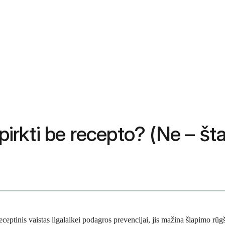
pirkti be recepto? (Ne – šta
ptinis vaistas ilgalaikei podagros prevencijai, jis mažina šlapimo rūgšt