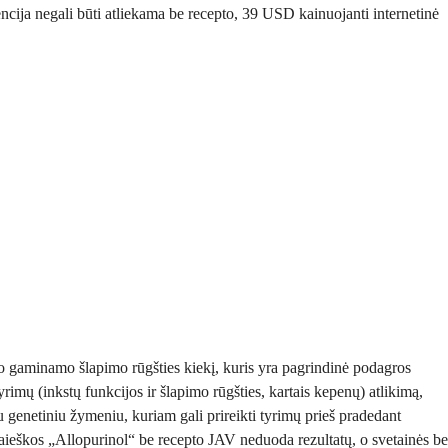
ncija negali būti atliekama be recepto, 39 USD kainuojanti internetinė
mo gaminamo šlapimo rūgšties kiekį, kuris yra pagrindinė podagros
tyrimų (inkstų funkcijos ir šlapimo rūgšties, kartais kepenų) atlikimą,
 su genetiniu žymeniu, kuriam gali prireikti tyrimų prieš pradedant
 paieškos „Allopurinol“ be recepto JAV neduoda rezultatų, o svetainės be