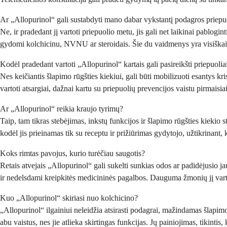
Ar „Allopurinol“ gali sustabdyti mano dabar vykstantį podagros priepu
Ne, ir pradedant jį vartoti priepuolio metu, jis gali net laikinai pablogin
gydomi kolchicinu, NVNU ar steroidais. Šie du vaidmenys yra visiškai 
Kodėl pradedant vartoti „Allopurinol“ kartais gali pasireikšti priepuolia
Nes keičiantis šlapimo rūgšties kiekiui, gali būti mobilizuoti esantys kr
vartoti atsargiai, dažnai kartu su priepuolių prevencijos vaistu pirmaisiai
Ar „Allopurinol“ reikia kraujo tyrimų?
Taip, tam tikras stebėjimas, inkstų funkcijos ir šlapimo rūgšties kiekio s
kodėl jis prieinamas tik su receptu ir prižiūrimas gydytojo, užtikrinant
Koks rimtas pavojus, kurio turėčiau saugotis?
Retais atvejais „Allopurinol“ gali sukelti sunkias odos ar padidėjusio ja
ir nedelsdami kreipkitės medicininės pagalbos. Dauguma žmonių jį vartoj
Kuo „Allopurinol“ skiriasi nuo kolchicino?
„Allopurinol“ ilgainiui neleidžia atsirasti podagrai, mažindamas šlapimo
abu vaistus, nes jie atlieka skirtingas funkcijas. Jų painiojimas, tikinti